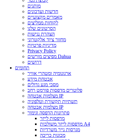
קבוצת גטר
מותגים
חדשות ועדכונים
מאמרים מקצועיים
לקוחות ממליצים
הסרטונים שלנו
הצהרת נגישות
מחזור ציוד אלקטרוני
מדיניות פרטיות
Privacy Policy
מפיצים מורשים Dahua
דרושים
תחומים
ארגונומיה ומטהרי אוויר
אבטחת מידע
מסכי מגע גדולים
פלוטרים מדפסות פורמט רחב
מצלמות אבטחה IP
תשתיות תקשורת וטלפוניה
מצלמות אבטחה IP
פתרונות הדפסה וגימור
מדפסות לייזר
מדפסות לייזר משולבות A4
מגרסות נייר משרדיות
מכונות כריכה