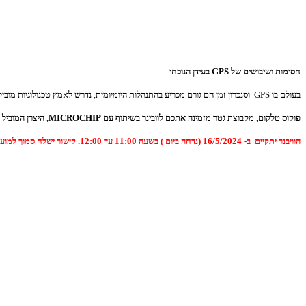
חסימות ושיבושים של
GPS
בעידן הנוכחי
בעולם בו GPS וסנכרון זמן הם גורם מכריע בהתנהלות היומיומית, נדרש לאמץ טכנולוגיות מובילות שיודעות להתנהג ולעבוד תחת איומי חסימות ושיבושים על מנת למנוע פגיעה בצד האזרחי, כלכלי, תשתיות קריטיות ובעולם הבטחוני, הגנה והתקפה.
פוקוס טלקום, מקבוצת גטר מזמינה אתכם לוובינר בשיתוף עם MICROCHIP, היצרן המוביל בעולם לפתרונות NTP
הוויבנר יתקיים ב- 16/5/2024 (נדחה ביום ) בשעה 11:00 עד 12:00. קישור ישלח סמוך למועד .