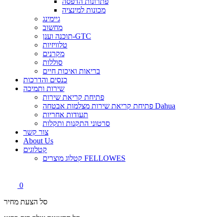
פתרונות הדפסה
מכונות למינציה
גיימינג
מחשוב
תוכנה וענן-GTC
טלוויזיות
מקרנים
סוללות
בריאות ואיכות חיים
כנסים והדרכות
שירות ותמיכה
פתיחת קריאת שירות
פתיחת קריאת שירות מצלמות אבטחה Dahua
תעודות אחריות
סרטוני התקנות ותקלות
צור קשר
About Us
קטלוגים
קטלוג מוצרים FELLOWES
0
סל הצעת מחיר