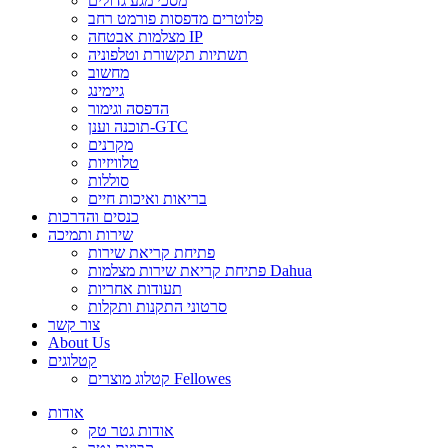
מסכי מגע גדולים
פלוטרים מדפסות פורמט רחב
מצלמות אבטחה IP
תשתיות תקשורת וטלפוניה
מחשוב
גיימינג
הדפסה וגימור
תוכנה וענן-GTC
מקרנים
טלוויזיות
סוללות
בריאות ואיכות חיים
כנסים והדרכות
שירות ותמיכה
פתיחת קריאת שירות
פתיחת קריאת שירות מצלמות Dahua
תעודות אחריות
סרטוני התקנות ותקלות
צור קשר
About Us
קטלוגים
קטלוג מוצרים Fellowes
אודות
אודות גטר טק