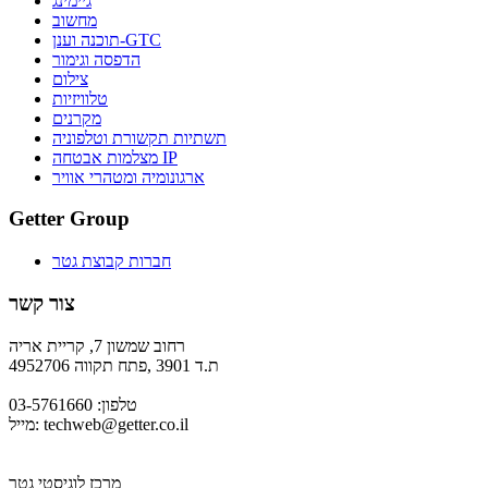
גיימינג
מחשוב
תוכנה וענן-GTC
הדפסה וגימור
צילום
טלוויזיות
מקרנים
תשתיות תקשורת וטלפוניה
מצלמות אבטחה IP
ארגונומיה ומטהרי אוויר
Getter Group
חברות קבוצת גטר
צור קשר
רחוב שמשון 7, קריית אריה
ת.ד 3901 ,פתח תקווה 4952706
טלפון: 03-5761660
techweb@getter.co.il
מייל:
מרכז לוגיסטי גטר