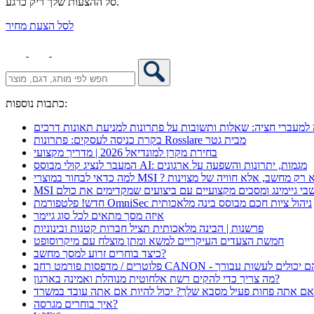
סל ההצעות שלך ריק כרגע.
לסל הצעת מחיר
כתבות נוספות:
מעברי חציה: שאלות ותשובות על פתרונות למניעת תאונות דרכים
בקרת כניסה לעסקים: פתרונות Rosslare מבית גטר
בחירת מקרן למונדיאל 2026 | מדריך מקצועי
המעבר לנציג קולי מבוסס AI: מגמות, יתרונות והשפעה על ארגונים
 כדאי לבחור במוצרי MSI ? לא רק מחשב, אלא חוויה של מצוינות
מחשבי גיימינג ומסכים מקצועיים עם ביצועים שמקדימים את כולם
חדש! פלטפורמת OmniSec ניהול ציות חכם מבוסס בינה מלאכותית
איזה מסך מתאים לכל סוג גיימר
פרשנות | הבינה מלאכותית תציל חברות קטנות ובינוניות
חמשת הצעדים העיקריים למשא ומתן מוצלח עם מיקרוסופט
כיצד בוחרים זרוע למסך מחשב?
מה צריך כדי להקים רשת אלחוטית מנוהלת ואמינה בארגון?
ם אתה פחות פעיל מסבא שלך? יכול להיות אם אתה עובד במשרד
איך בוחרים מגרסה?