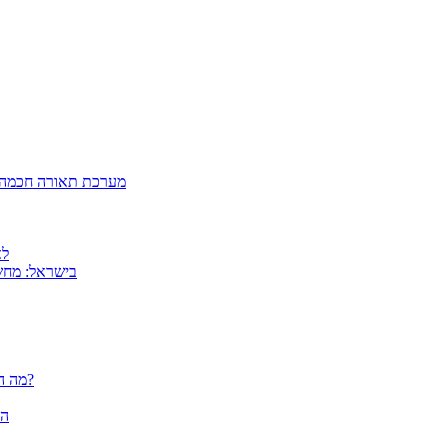
מערכת תאורה חכמה ל
למה
MSI בישראל: 
פלוטרים / מדפסות פורמט רחב CANON - מה הם יכולים לעשות עבורך?
הא