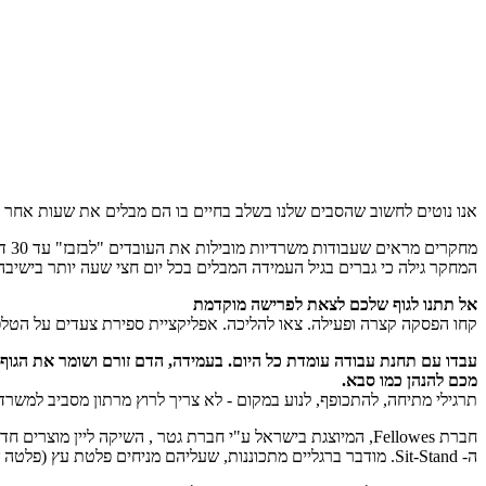
אנו נוטים לחשוב שהסבים שלנו בשלב בחיים בו הם מבלים את שעות אחר ה
מחקרים מראים שעבודות משרדיות מובילות את העובדים "לבזבז" עד 30 דקות יותר בישיבה מאשר אנשים בפנסיה. המשמעות של זה היא שרוב העובדים במשרד יושבים יותר מאשר אלו שעברו את גיל 75.
המחקר גילה כי גברים בגיל העמידה המבלים בכל יום חצי שעה יותר בישיבה, פגיעים יותר. נשים מתחת לגיל 45 אינן רחוקות בהרבה מה
אל תתנו לגוף שלכם לצאת לפרישה מוקדמת
קחו הפסקה קצרה ופעילה. צאו להליכה. אפליקציית ספירת צעדים על הטלפון
מכם להנהן כמו סבא.
תרגילי מתיחה, להתכופף, לנוע במקום - לא צריך לרוץ מרתון מסביב למשרד
חברת Fellowes, המיוצגת בישראל ע"י חברת גטר , השיקה ליין מוצרים חדש , אשר נותן פתרון ומענה לעבודה בעמידה,
ה- Sit-Stand. מודבר ברגליים מתכוננות, שעליהם מניחים פלטת עץ (פלטה של שולחן), ובאמצעות לחצנים ניתן לכוון את גובה השולחן בהתאם לגובה העובד בעמידה או בעת ישיבה.