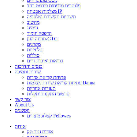
מסכי מגע גדולים
פלוטרים מדפסות פורמט רחב
מצלמות אבטחה IP
תשתיות תקשורת וטלפוניה
מחשוב
גיימינג
הדפסה וגימור
תוכנה וענן-GTC
מקרנים
טלוויזיות
סוללות
בריאות ואיכות חיים
כנסים והדרכות
שירות ותמיכה
פתיחת קריאת שירות
פתיחת קריאת שירות מצלמות Dahua
תעודות אחריות
סרטוני התקנות ותקלות
צור קשר
About Us
קטלוגים
קטלוג מוצרים Fellowes
אודות
אודות גטר טק