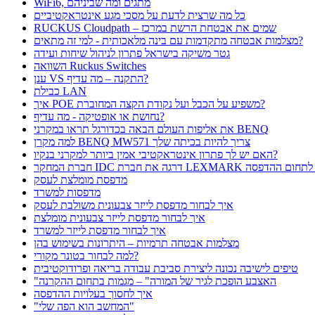
WiFi6, מתגים ומה שביניהם
כל מה שרצית לדעת על מסכי מגע אינטראקטיביים
RUCKUS Cloudpath – שמים את אבטחת הרשת במרכז
מצלמות אבטחה מתקדמות עם בינה מלאכותית - למי זה מתאים?
גטר משיקה בישראל פתרון לניהול שיחות ועידה
השוואה Ruckus Switches
ענן VS התקנה – מה עדיף?
כבילת LAN
איך POE משפיע על הכבל ועל נקודת הקצה המחוברת?
נחושת או אופטיקה - מה עדיף?
את אליפות העולם הבאה בכדורגל תראו במקרני BENQ
למה מקרן BENQ MW571 צריך להיות בכיתה שלך
האם יש לך פתרון אינטראקטיבי אמין ביותר למקרני בנקיו?
ונות האבטחה לתחום ההדפסה
מדפסת מומלצת לעסק
מדפסות למשרד
איך לבחור מדפסת לייזר צבעונית משולבת לעסק
איך לבחור מדפסת לייזר צבעונית מומלצת
איך לבחור מדפסת לייזר למשרד
מצלמות אבטחה תרמיות – היתרונות בשימוש בהן
למה לבחור בטונר מקורי?
טיפים לישיבה נכונה ליצירת סביבת עבודה בריאה ופרודוקטיבית
"האצבע הופכת לגיר של המורה" – מגמות בתחום ההקרנה
איך לחסוך בעלויות ההדפסה
"המחשב הוא הפה שלי"