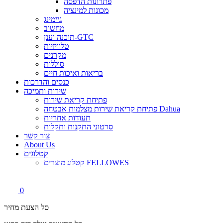
פתרונות הדפסה
מכונות למינציה
גיימינג
מחשוב
תוכנה וענן-GTC
טלוויזיות
מקרנים
סוללות
בריאות ואיכות חיים
כנסים והדרכות
שירות ותמיכה
פתיחת קריאת שירות
פתיחת קריאת שירות מצלמות אבטחה Dahua
תעודות אחריות
סרטוני התקנות ותקלות
צור קשר
About Us
קטלוגים
קטלוג מוצרים FELLOWES
0
סל הצעת מחיר