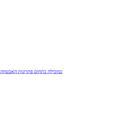
חברת המחקר IDC דרגה את חברת LEXMARK כמובילה בתחום פתר