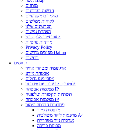
קבוצת גטר
מותגים
חדשות ועדכונים
מאמרים מקצועיים
לקוחות ממליצים
הסרטונים שלנו
הצהרת נגישות
מחזור ציוד אלקטרוני
מדיניות פרטיות
Privacy Policy
מפיצים מורשים Dahua
דרושים
תחומים
ארגונומיה ומטהרי אוויר
אבטחת מידע
מסכי מגע גדולים
פלוטרים מדפסות פורמט רחב
מצלמות אבטחה IP
תשתיות תקשורת וטלפוניה
מצלמות אבטחה IP
פתרונות הדפסה וגימור
מדפסות לייזר
מדפסות לייזר משולבות A4
מגרסות נייר משרדיות
מכונות כריכה