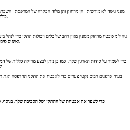
התקני Lexmark כוללים מגוון של תכונות מובנות שיסייעו לך להקשיח התקן מפני התקפות. זוהי דרך רבת עוצמה לאבטחת ממשקי רשת ממשתמשים זדוניים.
ניהול מאובטח מרחוק מספק מגוון רחב של כלים ויכולות התקן כדי לנהל ב
באמצעות שילוב של גישה למכשיר שנכפה בקפדנות, רישום ביקורת, שדרוגי קושחה חתומים דיגיטלית, ניהול אישורים, HTTPS, SNMPv3 ואיפוס סיסמה מאובטח.
ש
בעוד ארגונים רבים נקטו צעדים כדי לאבטח את התקני ההדפסה ואת תע