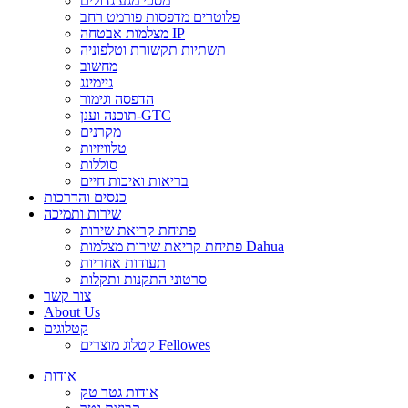
מסכי מגע גדולים
פלוטרים מדפסות פורמט רחב
מצלמות אבטחה IP
תשתיות תקשורת וטלפוניה
מחשוב
גיימינג
הדפסה וגימור
תוכנה וענן-GTC
מקרנים
טלוויזיות
סוללות
בריאות ואיכות חיים
כנסים והדרכות
שירות ותמיכה
פתיחת קריאת שירות
פתיחת קריאת שירות מצלמות Dahua
תעודות אחריות
סרטוני התקנות ותקלות
צור קשר
About Us
קטלוגים
קטלוג מוצרים Fellowes
אודות
אודות גטר טק