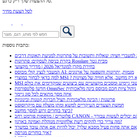
סל ההצעות שלך ריק כרגע.
לסל הצעת מחיר
כתבות נוספות:
מעברי חציה: שאלות ותשובות על פתרונות למניעת תאונות דרכים
בקרת כניסה לעסקים: פתרונות Rosslare מבית גטר
בחירת מקרן למונדיאל 2026 | מדריך מקצועי
המעבר לנציג קולי מבוסס AI: מגמות, יתרונות והשפעה על ארגונים
 כדאי לבחור במוצרי MSI ? לא רק מחשב, אלא חוויה של מצוינות
מחשבי גיימינג ומסכים מקצועיים עם ביצועים שמקדימים את כולם
חדש! פלטפורמת OmniSec ניהול ציות חכם מבוסס בינה מלאכותית
איזה מסך מתאים לכל סוג גיימר
פרשנות | הבינה מלאכותית תציל חברות קטנות ובינוניות
חמשת הצעדים העיקריים למשא ומתן מוצלח עם מיקרוסופט
כיצד בוחרים זרוע למסך מחשב?
מה צריך כדי להקים רשת אלחוטית מנוהלת ואמינה בארגון?
ם אתה פחות פעיל מסבא שלך? יכול להיות אם אתה עובד במשרד
איך בוחרים מגרסה?