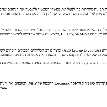
יעילות צי של מדפסות לייזר ברשת ומוצרים רב-תכליתיים. באפשרותך להגבי
על הדיסק לפי לו"ז שנקבע . הגנה זו משפרת את אבטחת הנתונים המאוחסנים
בורת הרשת, לעתים קרובות המסמכים עצמם אינם מאובטחים . המידע המופק
כדי לשפר את אבטחת של ההתקן ושל הסביבה שלך. בנוסף, פתרונות כגון ניהול הדפסה
Lexmark
החכמה של
MFP
,המובנים ואלו הניתנים להתקנה , מנצלים את פלטפורמת ה-
מסייעים בהגנה על המסמכים המודפסים.