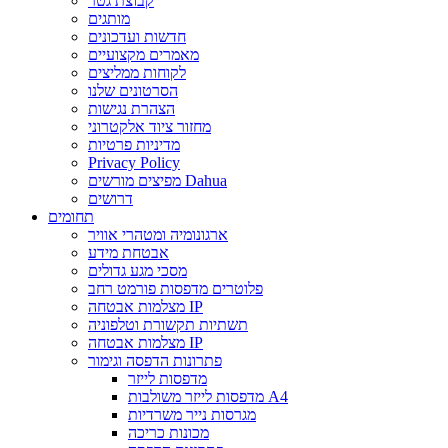
קבוצת גטר
מותגים
חדשות ועדכונים
מאמרים מקצועיים
לקוחות ממליצים
הסרטונים שלנו
הצהרת נגישות
מחזור ציוד אלקטרוני
מדיניות פרטיות
Privacy Policy
מפיצים מורשים Dahua
דרושים
תחומים
ארגונומיה ומטהרי אוויר
אבטחת מידע
מסכי מגע גדולים
פלוטרים מדפסות פורמט רחב
מצלמות אבטחה IP
תשתיות תקשורת וטלפוניה
מצלמות אבטחה IP
פתרונות הדפסה וגימור
מדפסות לייזר
מדפסות לייזר משולבות A4
מגרסות נייר משרדיות
מכונות כריכה