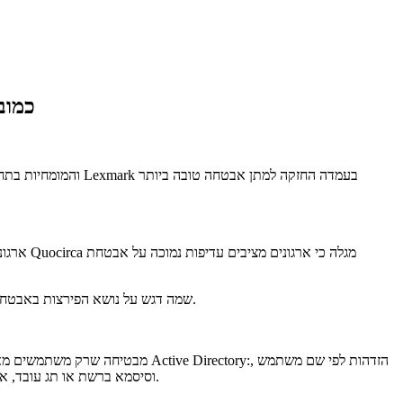
חברת המ
ארגוני
Lexmark שמה דגש על נושא הפירצות באבטחה הקיימות בתחום ההדפסה במטרה לבנות גשר בין המידע דיגיטלי וההדפסה עצמה ולאבטח את נקודות החיבור בין הרשת, המדפסת והמסמך.
וסיסמא ברשת או תג עובד, או לשלב אימות של שני גורמים מתוך הנ"ל. ניצול טכנולוגיות מובנות כאלה מפשט הן פריסה והן אכיפה של חוקי גישה והרשאות מוגדרים מראש למשתמש.