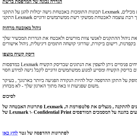
הגדרה נכונה של המדפסת ברשת
תכונות התומכות באבטחת גישה יכולות להגן על התקני Lexmark מפני גישה לא מורשית , הן מרחוק והן מלוח הבקרה של המדפסת . השבתת תכונות מיותרות כדי לנעול את ממשקי המכשיר ולאבטח את הנתונים שהם מכילים,
ניהול מאובטח מרחוק
ל את ניהול ההתקנים לאנשי צוות מורשים ולאבטח את הגדרות המכשיר שלך
דיסק קשיח מוצפן
במדפסות Lexmark ומוצרים רב-תכליתיים המכילים דיסקים קשיחים פנימיים ניתן להצפין את הנתונים שבדיסק הקשיח (AES key, up to 256 bits) כדי לשמור על סודות הארגון שלך. כמו כן ניתן לבצע מחיקה כללית של המידע
 בדיסק הקשיח ומסייע למנוע ממשתמשים זדוניים לקבל גישה למידע חסוי
 על התקן ההדפסה יכול להיות הנקודה הפגיעה ביותר בארגונך , בעיקר
משום שפגיעות זו באה מתוך הארגון שלך - לא מבחוץ.
לסיכום
Lexmark
פתרונות האבטחה של
Confidential Print
ו-
Lexmark
של
לפתרונות ההדפסה של גטר
לחץ כאן