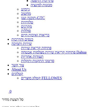
פתרונות הדפסה
מכונות למינציה
גיימינג
מחשוב
תוכנה וענן-GTC
טלוויזיות
מקרנים
סוללות
בריאות ואיכות חיים
כנסים והדרכות
שירות ותמיכה
פתיחת קריאת שירות
פתיחת קריאת שירות מצלמות אבטחה Dahua
תעודות אחריות
סרטוני התקנות ותקלות
צור קשר
About Us
קטלוגים
קטלוג מוצרים FELLOWES
0
סל הצעת מחיר