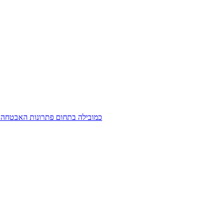
חברת המחקר IDC דרגה את חברת LEXMARK כמובילה בתחום פתר