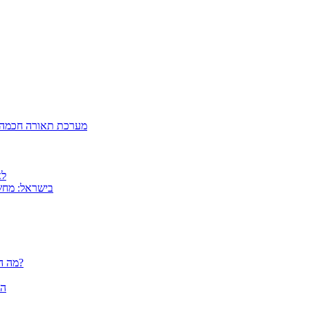
מערכת תאורה חכמה ל
למה
MSI בישראל: 
פלוטרים / מדפסות פורמט רחב CANON - מה הם יכולים לעשות עבורך?
הא