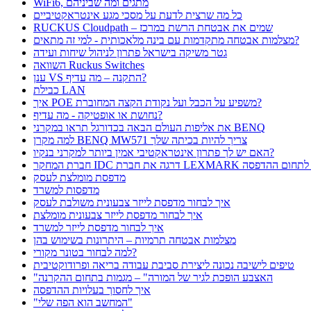
WiFi6, מתגים ומה שביניהם
כל מה שרצית לדעת על מסכי מגע אינטראקטיביים
RUCKUS Cloudpath – שמים את אבטחת הרשת במרכז
מצלמות אבטחה מתקדמות עם בינה מלאכותית - למי זה מתאים?
גטר משיקה בישראל פתרון לניהול שיחות ועידה
השוואה Ruckus Switches
ענן VS התקנה – מה עדיף?
כבילת LAN
איך POE משפיע על הכבל ועל נקודת הקצה המחוברת?
נחושת או אופטיקה - מה עדיף?
את אליפות העולם הבאה בכדורגל תראו במקרני BENQ
למה מקרן BENQ MW571 צריך להיות בכיתה שלך
האם יש לך פתרון אינטראקטיבי אמין ביותר למקרני בנקיו?
ונות האבטחה לתחום ההדפסה
מדפסת מומלצת לעסק
מדפסות למשרד
איך לבחור מדפסת לייזר צבעונית משולבת לעסק
איך לבחור מדפסת לייזר צבעונית מומלצת
איך לבחור מדפסת לייזר למשרד
מצלמות אבטחה תרמיות – היתרונות בשימוש בהן
למה לבחור בטונר מקורי?
טיפים לישיבה נכונה ליצירת סביבת עבודה בריאה ופרודוקטיבית
"האצבע הופכת לגיר של המורה" – מגמות בתחום ההקרנה
איך לחסוך בעלויות ההדפסה
"המחשב הוא הפה שלי"