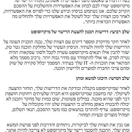
בעזרת המידע שאספנו משני הצעדים הראשונים, מומחי הרישוי של
מיקרוסופט יעזרו לכם לבחון את האפשרויות וההשלכות על ההסכם
הקרוב שלכם. אנו נשתמש בניסיון ובידע שלנו כדי לפרוס את האפשרויות,
לאחר מכן הצוות שלך יכול לשקול את האפשרויות שלך ולהחליט מה
האפשרות הכדאית ביותר..
שלב רביעי: דרישות תכנון להצעת הרישוי של מיקרוסופט
לאחר חקר מדוקדק ומספר דיונים עם הצוות שלך, נבנה תוכנית העונה על
הדרישות שלך להווה ולעתיד. הניסיון העשיר של מחלקת תוכנה גטר טק,
יעזור להבין אילו תנאים מיקרוסופט עשויה לקבל ולסוגי עסקאות תהיה
נטייה לסרב, או אולי להתמודד עם מחיר גבוה יותר. נרכיב מסמך מלא
המתאר את תוכניות ה- IT שלך בעתיד. המסמך יכלול סקירה של שוק
ומהם צרכי החברה למוצרים ולרישיון תוכנה.
שלב חמישי: היכונו למשא ומתן
לאחר שמיקרוסופט מקבלת ובודקת את הדרישות שלך, תוחזר ההצעה
לשיקולך. קח בחשבון שמיקרוסופט היא חברה שלעיתים רחוקות חושפת
דבר לפני שהיא מוכנה. במילים פשוטות, שום כמות של מחקר ותכנון לא
יכולה להבטיח באופן מוחלט כי ההצעות שלנו יהיו מקובלות על
מיקרוסופט. עדיף להתרכז בנושאים כמו משך ההסכם, תנאי תשלום,
תמהיל מוצרים ובעיות תמחור.
אנו נכין את הצוות שלך לביקורות, ניתוחים והדרכות לפני פגישת המשא
ומתן שלך. ההכנה להסכמי רישוי של מיקרוסופט לא צריכה להיות אתגר.