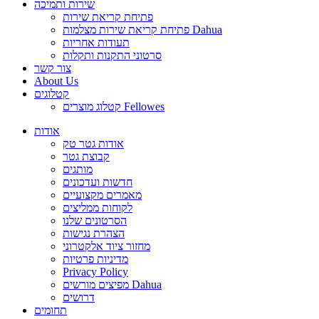
שירות ותמיכה
פתיחת קריאת שירות
פתיחת קריאת שירות מצלמות Dahua
תעודות אחריות
סרטוני התקנות ותקלות
צור קשר
About Us
קטלוגים
קטלוג מוצרים Fellowes
אודות
אודות גטר טק
קבוצת גטר
מותגים
חדשות ועדכונים
מאמרים מקצועיים
לקוחות ממליצים
הסרטונים שלנו
הצהרת נגישות
מחזור ציוד אלקטרוני
מדיניות פרטיות
Privacy Policy
מפיצים מורשים Dahua
דרושים
תחומים