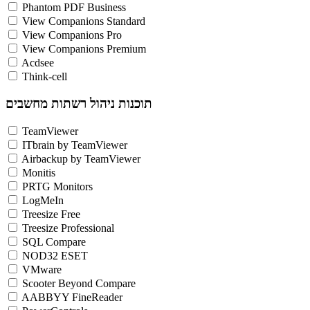
Phantom PDF Business
View Companions Standard
View Companions Pro
View Companions Premium
Acdsee
Think-cell
תוכנות ניהול רשתות מחשבים
TeamViewer
ITbrain by TeamViewer
Airbackup by TeamViewer
Monitis
PRTG Monitors
LogMeIn
Treesize Free
Treesize Professional
SQL Compare
NOD32 ESET
VMware
Scooter Beyond Compare
AABBYY FineReader