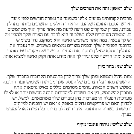
שלב ראשון: זהה את הצרכים שלך
מרבית לקוחותינו מגיעים אלינו כשמונה עד עשרה חודשים לפני מועד
חידוש הסכם התוכנה שלהם. זהו אחד החלקים החשובים ביותר בתהליך
עבורנו, מכיוון שמיקרוסופט רוצה לדעת מה אתה צריך ואיך משתמשים
בו. המטרה העיקרית שלנו בשלב זה היא לדבר עם הצוות שלך ולהבין מה
יש לך עכשיו, במה אתה משתמש ואיפה הוא ממוקם. נדון בשימוש
בתוכנה הפנימית שלך ובכמה מוצרים נמצאים בשימוש. יחד נעבור את
התהליך, נמלא שאלון ונסקור את הנחיות הרישוי של מיקרוסופט. מומחי
משא ומתן הרישוי שלנו יגידו לך איזה מידע אתה זקוק ואיפה למצוא אותו.
שלב שני: בחר כיוון
צוות ניהול והמשא ומתן שלך צריך לדון בתוכניות הקרובות בחברה שלך.
זה ישפיע מאוד על הצרכים של העסק שלך מבחינת השימוש ונפח התוכנה
בשלוש השנים הבאות. גורמים מסוימים כוללים באילו גרסאות אתה
מתכוון להשתמש, בין אם תשדרג למהדורות תוכנה חדשות יותר או לאילו
מערכות הפעלה או מערכות בהן עובדים שלך משתמשים, למשל. יש
לבדוק האם יש פרויקטים גדולים באופק או אם יש תוכניות למיזוגים
ורכישות. בשורה התחתונה, אינך רוצה לבזבז יתר על המידה או להמעיט
בערך.
שלב שלישי: ניתוח פיננסי מקיף