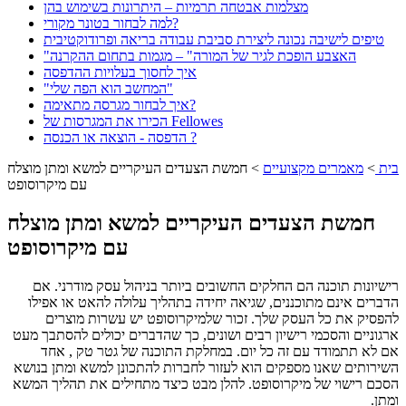
מצלמות אבטחה תרמיות – היתרונות בשימוש בהן
למה לבחור בטונר מקורי?
טיפים לישיבה נכונה ליצירת סביבת עבודה בריאה ופרודוקטיבית
"האצבע הופכת לגיר של המורה" – מגמות בתחום ההקרנה
איך לחסוך בעלויות ההדפסה
"המחשב הוא הפה שלי"
איך לבחור מגרסה מתאימה?
הכירו את המגרסות של Fellowes
הדפסה - הוצאה או הכנסה ?
בית
>
מאמרים מקצועיים
>
חמשת הצעדים העיקריים למשא ומתן מוצלח
עם מיקרוסופט
חמשת הצעדים העיקריים למשא ומתן מוצלח
עם מיקרוסופט
רישיונות תוכנה הם החלקים החשובים ביותר בניהול עסק מודרני. אם
הדברים אינם מתוכננים, שגיאה יחידה בתהליך עלולה להאט או אפילו
להפסיק את כל העסק שלך. זכור שלמיקרוסופט יש עשרות מוצרים
ארגוניים והסכמי רישיון רבים ושונים, כך שהדברים יכולים להסתבך מעט
אם לא תתמודד עם זה כל יום. במחלקת התוכנה של גטר טק , אחד
השירותים שאנו מספקים הוא לעזור לחברות להתכונן למשא ומתן בנושא
הסכם רישוי של מיקרוסופט. להלן מבט כיצד מתחילים את תהליך המשא
ומתן.