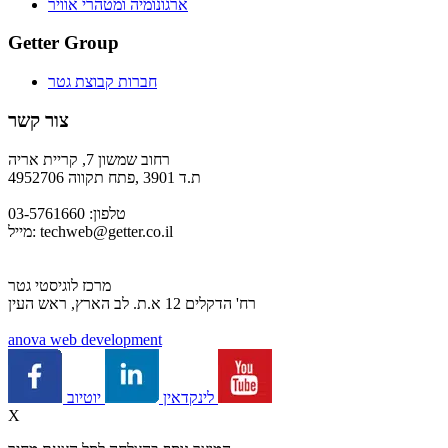
ארגונומיה ומטהרי אוויר
Getter Group
חברות קבוצת גטר
צור קשר
רחוב שמשון 7, קריית אריה
ת.ד 3901 ,פתח תקווה 4952706
טלפון: 03-5761660
techweb@getter.co.il
מייל:
מרכז לוגיסטי גטר
רח' הדקלים 12 א.ת. לב הארץ, ראש העין
a
nova web development
יוטיוב
לינקדאין
X