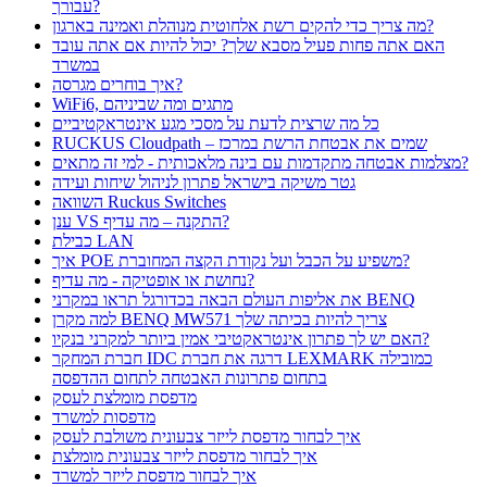
עבורך?
מה צריך כדי להקים רשת אלחוטית מנוהלת ואמינה בארגון?
האם אתה פחות פעיל מסבא שלך? יכול להיות אם אתה עובד
במשרד
איך בוחרים מגרסה?
WiFi6, מתגים ומה שביניהם
כל מה שרצית לדעת על מסכי מגע אינטראקטיביים
RUCKUS Cloudpath – שמים את אבטחת הרשת במרכז
מצלמות אבטחה מתקדמות עם בינה מלאכותית - למי זה מתאים?
גטר משיקה בישראל פתרון לניהול שיחות ועידה
השוואה Ruckus Switches
ענן VS התקנה – מה עדיף?
כבילת LAN
איך POE משפיע על הכבל ועל נקודת הקצה המחוברת?
נחושת או אופטיקה - מה עדיף?
את אליפות העולם הבאה בכדורגל תראו במקרני BENQ
למה מקרן BENQ MW571 צריך להיות בכיתה שלך
האם יש לך פתרון אינטראקטיבי אמין ביותר למקרני בנקיו?
חברת המחקר IDC דרגה את חברת LEXMARK כמובילה
בתחום פתרונות האבטחה לתחום ההדפסה
מדפסת מומלצת לעסק
מדפסות למשרד
איך לבחור מדפסת לייזר צבעונית משולבת לעסק
איך לבחור מדפסת לייזר צבעונית מומלצת
איך לבחור מדפסת לייזר למשרד