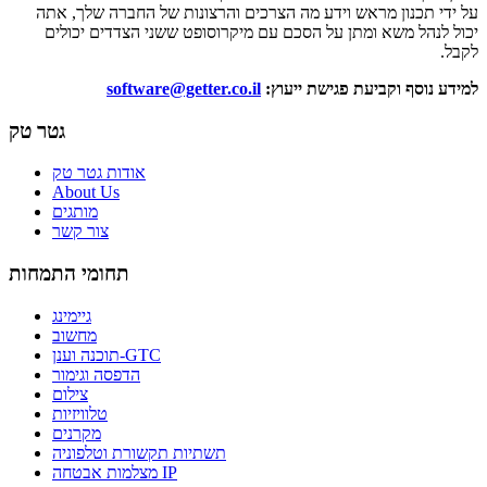
על ידי תכנון מראש וידע מה הצרכים והרצונות של החברה שלך, אתה
יכול לנהל משא ומתן על הסכם עם מיקרוסופט ששני הצדדים יכולים
לקבל.
למידע נוסף וקביעת פגישת ייעוץ:
software@getter.co.il
גטר טק
אודות גטר טק
About Us
מותגים
צור קשר
תחומי התמחות
גיימינג
מחשוב
תוכנה וענן-GTC
הדפסה וגימור
צילום
טלוויזיות
מקרנים
תשתיות תקשורת וטלפוניה
מצלמות אבטחה IP