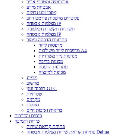
ארגונומיה ומטהרי אוויר
אבטחת מידע
מסכי מגע גדולים
פלוטרים מדפסות פורמט רחב
מצלמות אבטחה IP
תשתיות תקשורת וטלפוניה
מצלמות אבטחה IP
פתרונות הדפסה וגימור
מדפסות לייזר
מדפסות לייזר משולבות A4
מגרסות נייר משרדיות
מכונות כריכה
פתרונות הדפסה
מכונות למינציה
גיימינג
מחשוב
תוכנה וענן-GTC
טלוויזיות
מקרנים
סוללות
בריאות ואיכות חיים
כנסים והדרכות
שירות ותמיכה
פתיחת קריאת שירות
פתיחת קריאת שירות מצלמות אבטחה Dahua