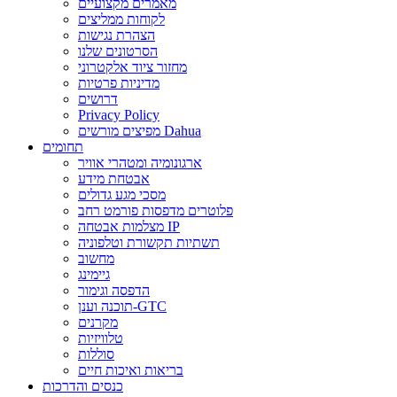
מאמרים מקצועיים
לקוחות ממליצים
הצהרת נגישות
הסרטונים שלנו
מחזור ציוד אלקטרוני
מדיניות פרטיות
דרושים
Privacy Policy
מפיצים מורשים Dahua
תחומים
ארגונומיה ומטהרי אוויר
אבטחת מידע
מסכי מגע גדולים
פלוטרים מדפסות פורמט רחב
מצלמות אבטחה IP
תשתיות תקשורת וטלפוניה
מחשוב
גיימינג
הדפסה וגימור
תוכנה וענן-GTC
מקרנים
טלוויזיות
סוללות
בריאות ואיכות חיים
כנסים והדרכות