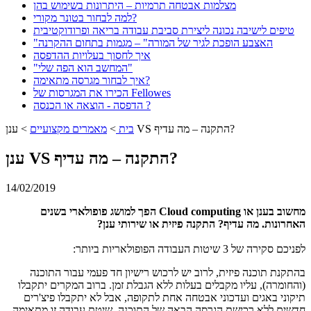
מצלמות אבטחה תרמיות – היתרונות בשימוש בהן
למה לבחור בטונר מקורי?
טיפים לישיבה נכונה ליצירת סביבת עבודה בריאה ופרודוקטיבית
"האצבע הופכת לגיר של המורה" – מגמות בתחום ההקרנה
איך לחסוך בעלויות ההדפסה
"המחשב הוא הפה שלי"
איך לבחור מגרסה מתאימה?
הכירו את המגרסות של Fellowes
הדפסה - הוצאה או הכנסה ?
ענן VS התקנה – מה עדיף?
בית
>
מאמרים מקצועיים
>
ענן VS התקנה – מה עדיף?
14/02/2019
מחשוב בענן או Cloud computing הפך למושג פופולארי בשנים
האחרונות. מה עדיף? התקנה פיזית או שירותי ענן?
לפניכם סקירה של 3 שיטות העבודה הפופולאריות ביותר:
בהתקנת תוכנה פיזית, לרוב יש לרכוש רישיון חד פעמי עבור התוכנה
(והחומרה), עליו מקבלים בעלות ללא הגבלת זמן. ברוב המקרים יתקבלו
תיקוני באגים ועדכוני אבטחה אחת לתקופה, אבל לא יתקבלו פיצ'רים
חדשים ללא רכישת הגרסה הבאה של התוכנה. שיטת עבודה זו מתאימה