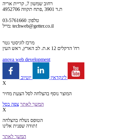
רחוב שמשון 7, קריית אריה
ת.ד 3901 ,פתח תקווה 4952706
טלפון: 03-5761660
techweb@getter.co.il
מייל:
מרכז לוגיסטי גטר
רח' הדקלים 12 א.ת. לב הארץ, ראש העין
a
nova web development
יוטיוב
לינקדאין
X
המוצר נוסף בהצלחה לסל הצעת מחיר
המשך לאתר
צפה בסל
X
הטופס נשלח בהצלחה
תודה שפנית אלינו!
המשך לאתר