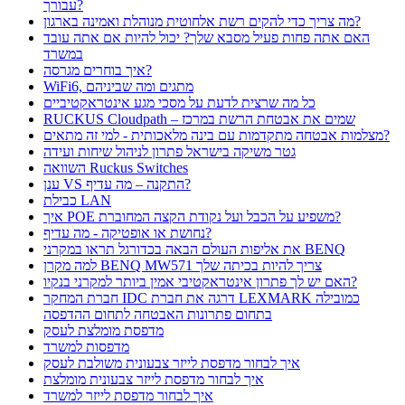
עבורך?
מה צריך כדי להקים רשת אלחוטית מנוהלת ואמינה בארגון?
האם אתה פחות פעיל מסבא שלך? יכול להיות אם אתה עובד
במשרד
איך בוחרים מגרסה?
WiFi6, מתגים ומה שביניהם
כל מה שרצית לדעת על מסכי מגע אינטראקטיביים
RUCKUS Cloudpath – שמים את אבטחת הרשת במרכז
מצלמות אבטחה מתקדמות עם בינה מלאכותית - למי זה מתאים?
גטר משיקה בישראל פתרון לניהול שיחות ועידה
השוואה Ruckus Switches
ענן VS התקנה – מה עדיף?
כבילת LAN
איך POE משפיע על הכבל ועל נקודת הקצה המחוברת?
נחושת או אופטיקה - מה עדיף?
את אליפות העולם הבאה בכדורגל תראו במקרני BENQ
למה מקרן BENQ MW571 צריך להיות בכיתה שלך
האם יש לך פתרון אינטראקטיבי אמין ביותר למקרני בנקיו?
חברת המחקר IDC דרגה את חברת LEXMARK כמובילה
בתחום פתרונות האבטחה לתחום ההדפסה
מדפסת מומלצת לעסק
מדפסות למשרד
איך לבחור מדפסת לייזר צבעונית משולבת לעסק
איך לבחור מדפסת לייזר צבעונית מומלצת
איך לבחור מדפסת לייזר למשרד