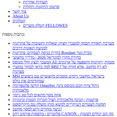
תעודות אחריות
סרטוני התקנות ותקלות
צור קשר
About Us
קטלוגים
קטלוג מוצרים FELLOWES
כתבות נוספות:
מערכת תאורה חכמה למעברי חציה: שאלות ותשובות על פתרונות
למניעת תאונות דרכים
בקרת כניסה לעסקים: פתרונות Rosslare מבית גטר
בחירת מקרן למונדיאל 2026 | מדריך מקצועי
המעבר לנציג קולי מבוסס AI: מגמות, יתרונות והשפעה על ארגונים
למה כדאי לבחור במוצרי MSI ? לא רק מחשב, אלא חוויה של
מצוינות
MSI בישראל: מחשבי גיימינג ומסכים מקצועיים עם ביצועים
שמקדימים את כולם
חדש! פלטפורמת OmniSec ניהול ציות חכם מבוסס בינה
מלאכותית
איזה מסך מתאים לכל סוג גיימר
פרשנות | הבינה מלאכותית תציל חברות קטנות ובינוניות
חמשת הצעדים העיקריים למשא ומתן מוצלח עם מיקרוסופט
כיצד בוחרים זרוע למסך מחשב?
פלוטרים / מדפסות פורמט רחב CANON - מה הם יכולים לעשות