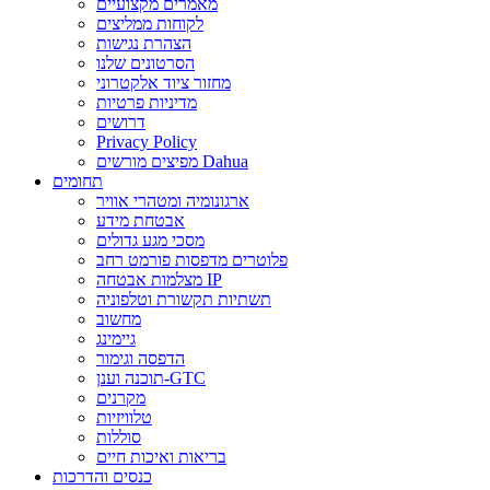
מאמרים מקצועיים
לקוחות ממליצים
הצהרת נגישות
הסרטונים שלנו
מחזור ציוד אלקטרוני
מדיניות פרטיות
דרושים
Privacy Policy
מפיצים מורשים Dahua
תחומים
ארגונומיה ומטהרי אוויר
אבטחת מידע
מסכי מגע גדולים
פלוטרים מדפסות פורמט רחב
מצלמות אבטחה IP
תשתיות תקשורת וטלפוניה
מחשוב
גיימינג
הדפסה וגימור
תוכנה וענן-GTC
מקרנים
טלוויזיות
סוללות
בריאות ואיכות חיים
כנסים והדרכות