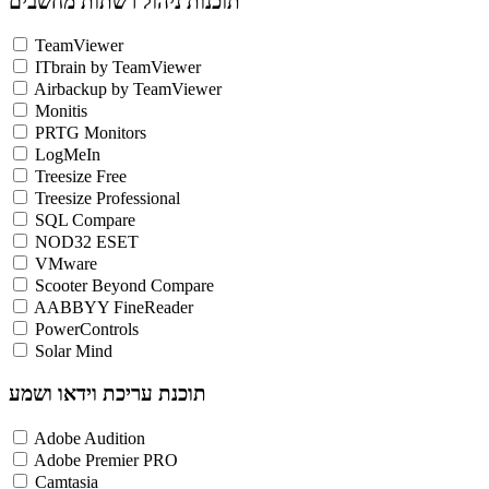
תוכנות ניהול רשתות מחשבים
TeamViewer
ITbrain by TeamViewer
Airbackup by TeamViewer
Monitis
PRTG Monitors
LogMeIn
Treesize Free
Treesize Professional
SQL Compare
NOD32 ESET
VMware
Scooter Beyond Compare
AABBYY FineReader
PowerControls
Solar Mind
תוכנת עריכת וידאו ושמע
Adobe Audition
Adobe Premier PRO
Camtasia