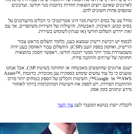
לארגונים שאינם רוצים הוצאות חוזרות כדוגמת מנוי חודשי, ועדכונים
שוטפים פחות חשובים להם.
מודל ענן על בסיס רכישת מנוי הינו אטרקטיבי כי הכלים מתעדכנים על
בסיס קבוע: האיכות, האבטחה, והיעילות של השירות משתפרים, אך עם
זאת יידרש תשלום חודשי (או שנתי) לשימוש בשירות.
לבסוף יש רכישת רישיון שנמצא בענן, כלומר תשלום מראש עבור
הרישיון, ואחסון בספק הענן (CSP). התשלום עבור האחסון בענן יהיה
משמעותית נמוך יותר ממנוי תוכנה חודשי, ויאפשר חסכון בהוצאות
תחזוקה של שרתים והתקנה פיזית.
ישנם ארגונים שחוששים מאבטחה או תחזוקה בשיטת CSP, אבל אנחנו
טוענים כי כל עוד עושים שימוש בספקית ענן מכובדת, כדוגמת Azure™,
AWS™ או Google™, השיטות והכלים של הספק בטוחים יותר מרוב
ההתקנות הפיזיות, ויש לספק את השיטות המתקדמות ביותר לאחזור
מידע ונתונים בזמן אסון.
לקבלת ייעוץ בנושא המעבר לענן
צור קשר