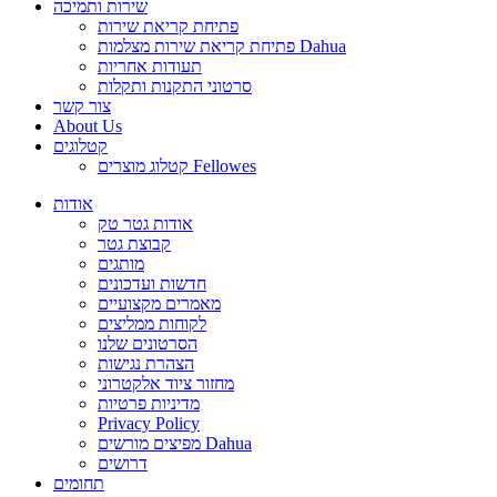
שירות ותמיכה
פתיחת קריאת שירות
פתיחת קריאת שירות מצלמות Dahua
תעודות אחריות
סרטוני התקנות ותקלות
צור קשר
About Us
קטלוגים
קטלוג מוצרים Fellowes
אודות
אודות גטר טק
קבוצת גטר
מותגים
חדשות ועדכונים
מאמרים מקצועיים
לקוחות ממליצים
הסרטונים שלנו
הצהרת נגישות
מחזור ציוד אלקטרוני
מדיניות פרטיות
Privacy Policy
מפיצים מורשים Dahua
דרושים
תחומים