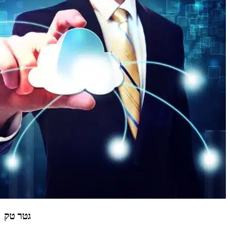
גטר טק