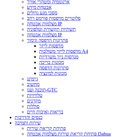
ארגונומיה ומטהרי אוויר
אבטחת מידע
מסכי מגע גדולים
פלוטרים מדפסות פורמט רחב
מצלמות אבטחה IP
תשתיות תקשורת וטלפוניה
מצלמות אבטחה IP
פתרונות הדפסה וגימור
מדפסות לייזר
מדפסות לייזר משולבות A4
מגרסות נייר משרדיות
מכונות כריכה
פתרונות הדפסה
מכונות למינציה
גיימינג
מחשוב
תוכנה וענן-GTC
טלוויזיות
מקרנים
סוללות
בריאות ואיכות חיים
כנסים והדרכות
שירות ותמיכה
פתיחת קריאת שירות
פתיחת קריאת שירות מצלמות אבטחה Dahua