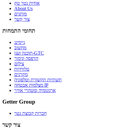
אודות גטר טק
About Us
מותגים
צור קשר
תחומי התמחות
גיימינג
מחשוב
תוכנה וענן-GTC
הדפסה וגימור
צילום
טלוויזיות
מקרנים
תשתיות תקשורת וטלפוניה
מצלמות אבטחה IP
ארגונומיה ומטהרי אוויר
Getter Group
חברות קבוצת גטר
צור קשר