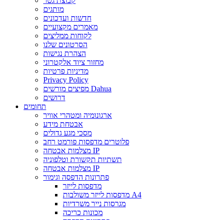
קבוצת גטר
מותגים
חדשות ועדכונים
מאמרים מקצועיים
לקוחות ממליצים
הסרטונים שלנו
הצהרת נגישות
מחזור ציוד אלקטרוני
מדיניות פרטיות
Privacy Policy
מפיצים מורשים Dahua
דרושים
תחומים
ארגונומיה ומטהרי אוויר
אבטחת מידע
מסכי מגע גדולים
פלוטרים מדפסות פורמט רחב
מצלמות אבטחה IP
תשתיות תקשורת וטלפוניה
מצלמות אבטחה IP
פתרונות הדפסה וגימור
מדפסות לייזר
מדפסות לייזר משולבות A4
מגרסות נייר משרדיות
מכונות כריכה