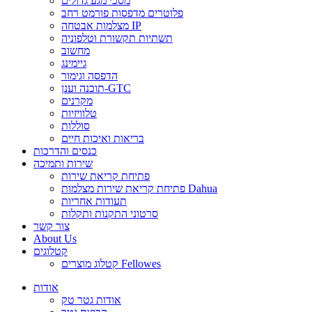
מסכי מגע גדולים
פלוטרים מדפסות פורמט רחב
מצלמות אבטחה IP
תשתיות תקשורת וטלפוניה
מחשוב
גיימינג
הדפסה וגימור
תוכנה וענן-GTC
מקרנים
טלוויזיות
סוללות
בריאות ואיכות חיים
כנסים והדרכות
שירות ותמיכה
פתיחת קריאת שירות
פתיחת קריאת שירות מצלמות Dahua
תעודות אחריות
סרטוני התקנות ותקלות
צור קשר
About Us
קטלוגים
קטלוג מוצרים Fellowes
אודות
אודות גטר טק