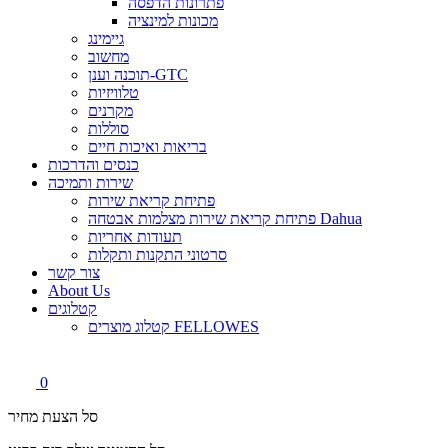
פתרונות הדפסה
מכונות למינציה
גיימינג
מחשוב
תוכנה וענן-GTC
טלוויזיות
מקרנים
סוללות
בריאות ואיכות חיים
כנסים והדרכות
שירות ותמיכה
פתיחת קריאת שירות
פתיחת קריאת שירות מצלמות אבטחה Dahua
תעודות אחריות
סרטוני התקנות ותקלות
צור קשר
About Us
קטלוגים
קטלוג מוצרים FELLOWES
0
סל הצעת מחיר