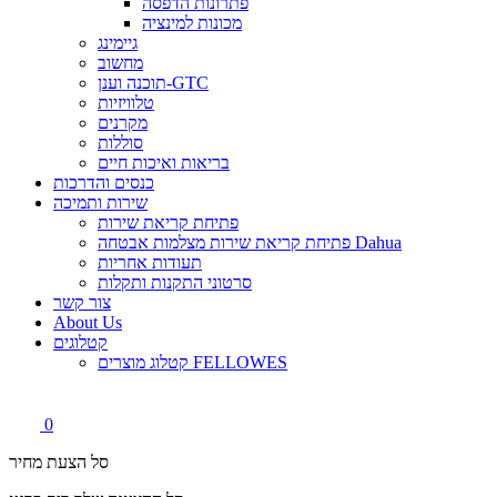
פתרונות הדפסה
מכונות למינציה
גיימינג
מחשוב
תוכנה וענן-GTC
טלוויזיות
מקרנים
סוללות
בריאות ואיכות חיים
כנסים והדרכות
שירות ותמיכה
פתיחת קריאת שירות
פתיחת קריאת שירות מצלמות אבטחה Dahua
תעודות אחריות
סרטוני התקנות ותקלות
צור קשר
About Us
קטלוגים
קטלוג מוצרים FELLOWES
0
סל הצעת מחיר