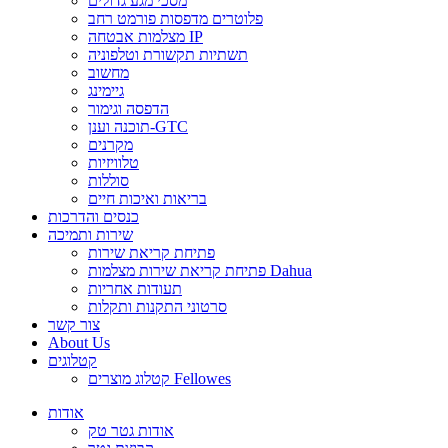
מסכי מגע גדולים
פלוטרים מדפסות פורמט רחב
מצלמות אבטחה IP
תשתיות תקשורת וטלפוניה
מחשוב
גיימינג
הדפסה וגימור
תוכנה וענן-GTC
מקרנים
טלוויזיות
סוללות
בריאות ואיכות חיים
כנסים והדרכות
שירות ותמיכה
פתיחת קריאת שירות
פתיחת קריאת שירות מצלמות Dahua
תעודות אחריות
סרטוני התקנות ותקלות
צור קשר
About Us
קטלוגים
קטלוג מוצרים Fellowes
אודות
אודות גטר טק