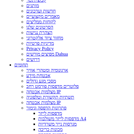
קבוצת גטר
מותגים
חדשות ועדכונים
מאמרים מקצועיים
לקוחות ממליצים
הסרטונים שלנו
הצהרת נגישות
מחזור ציוד אלקטרוני
מדיניות פרטיות
Privacy Policy
מפיצים מורשים Dahua
דרושים
תחומים
ארגונומיה ומטהרי אוויר
אבטחת מידע
מסכי מגע גדולים
פלוטרים מדפסות פורמט רחב
מצלמות אבטחה IP
תשתיות תקשורת וטלפוניה
מצלמות אבטחה IP
פתרונות הדפסה וגימור
מדפסות לייזר
מדפסות לייזר משולבות A4
מגרסות נייר משרדיות
מכונות כריכה