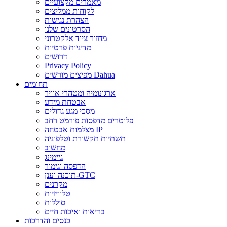
מאמרים מקצועיים
לקוחות ממליצים
הצהרת נגישות
הסרטונים שלנו
מחזור ציוד אלקטרוני
מדיניות פרטיות
דרושים
Privacy Policy
מפיצים מורשים Dahua
תחומים
ארגונומיה ומטהרי אוויר
אבטחת מידע
מסכי מגע גדולים
פלוטרים מדפסות פורמט רחב
מצלמות אבטחה IP
תשתיות תקשורת וטלפוניה
מחשוב
גיימינג
הדפסה וגימור
תוכנה וענן-GTC
מקרנים
טלוויזיות
סוללות
בריאות ואיכות חיים
כנסים והדרכות