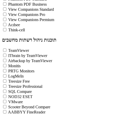
Phantom PDF Business
View Companions Standard
View Companions Pro
View Companions Premium
Acdsee
Think-cell
תוכנות ניהול רשתות מחשבים
TeamViewer
ITbrain by TeamViewer
Airbackup by TeamViewer
Monitis
PRTG Monitors
LogMeIn
Treesize Free
Treesize Professional
SQL Compare
NOD32 ESET
VMware
Scooter Beyond Compare
AABBYY FineReader