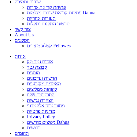
שירות ותמיכה
פתיחת קריאת שירות
פתיחת קריאת שירות מצלמות Dahua
תעודות אחריות
סרטוני התקנות ותקלות
צור קשר
About Us
קטלוגים
קטלוג מוצרים Fellowes
אודות
אודות גטר טק
קבוצת גטר
מותגים
חדשות ועדכונים
מאמרים מקצועיים
לקוחות ממליצים
הסרטונים שלנו
הצהרת נגישות
מחזור ציוד אלקטרוני
מדיניות פרטיות
Privacy Policy
מפיצים מורשים Dahua
דרושים
תחומים