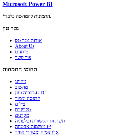
Microsoft Power BI
*התמונות להמחשה בלבד.
גטר טק
אודות גטר טק
About Us
מותגים
צור קשר
תחומי התמחות
גיימינג
מחשוב
תוכנה וענן-GTC
הדפסה וגימור
צילום
טלוויזיות
מקרנים
תשתיות תקשורת וטלפוניה
מצלמות אבטחה IP
ארגונומיה ומטהרי אוויר