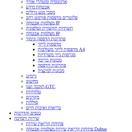
ארגונומיה ומטהרי אוויר
אבטחת מידע
מסכי מגע גדולים
פלוטרים מדפסות פורמט רחב
מצלמות אבטחה IP
תשתיות תקשורת וטלפוניה
מצלמות אבטחה IP
פתרונות הדפסה וגימור
מדפסות לייזר
מדפסות לייזר משולבות A4
מגרסות נייר משרדיות
מכונות כריכה
פתרונות הדפסה
מכונות למינציה
גיימינג
מחשוב
תוכנה וענן-GTC
טלוויזיות
מקרנים
סוללות
בריאות ואיכות חיים
כנסים והדרכות
שירות ותמיכה
פתיחת קריאת שירות
פתיחת קריאת שירות מצלמות אבטחה Dahua