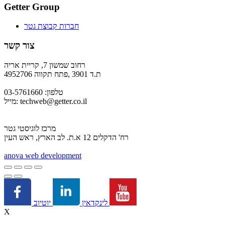
Getter Group
חברות קבוצת גטר
צור קשר
רחוב שמשון 7, קריית אריה
ת.ד 3901 ,פתח תקווה 4952706
טלפון: 03-5761660
techweb@getter.co.il
מייל:
מרכז לוגיסטי גטר
רח' הדקלים 12 א.ת. לב הארץ, ראש העין
a
nova web development
יוטיוב
לינקדאין
X