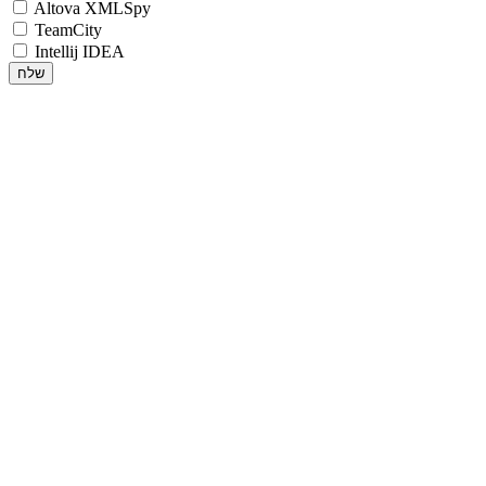
Altova XMLSpy
TeamCity
Intellij IDEA