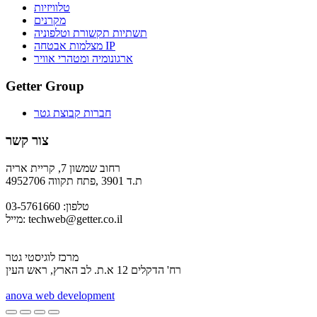
טלוויזיות
מקרנים
תשתיות תקשורת וטלפוניה
מצלמות אבטחה IP
ארגונומיה ומטהרי אוויר
Getter Group
חברות קבוצת גטר
צור קשר
רחוב שמשון 7, קריית אריה
ת.ד 3901 ,פתח תקווה 4952706
טלפון: 03-5761660
techweb@getter.co.il
מייל:
מרכז לוגיסטי גטר
רח' הדקלים 12 א.ת. לב הארץ, ראש העין
a
nova web development