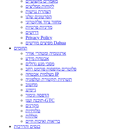
מאמרים מקצועיים
לקוחות ממליצים
הצהרת נגישות
הסרטונים שלנו
מחזור ציוד אלקטרוני
מדיניות פרטיות
דרושים
Privacy Policy
מפיצים מורשים Dahua
תחומים
ארגונומיה ומטהרי אוויר
אבטחת מידע
מסכי מגע גדולים
פלוטרים מדפסות פורמט רחב
מצלמות אבטחה IP
תשתיות תקשורת וטלפוניה
מחשוב
גיימינג
הדפסה וגימור
תוכנה וענן-GTC
מקרנים
טלוויזיות
סוללות
בריאות ואיכות חיים
כנסים והדרכות