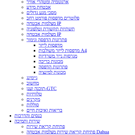
ארגונומיה ומטהרי אוויר
אבטחת מידע
מסכי מגע גדולים
פלוטרים מדפסות פורמט רחב
מצלמות אבטחה IP
תשתיות תקשורת וטלפוניה
מצלמות אבטחה IP
פתרונות הדפסה וגימור
מדפסות לייזר
מדפסות לייזר משולבות A4
מגרסות נייר משרדיות
מכונות כריכה
פתרונות הדפסה
מכונות למינציה
גיימינג
מחשוב
תוכנה וענן-GTC
טלוויזיות
מקרנים
סוללות
בריאות ואיכות חיים
כנסים והדרכות
שירות ותמיכה
פתיחת קריאת שירות
פתיחת קריאת שירות מצלמות אבטחה Dahua