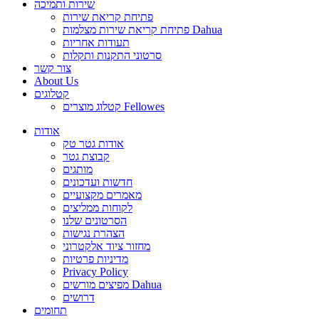
שירות ותמיכה
פתיחת קריאת שירות
פתיחת קריאת שירות מצלמות Dahua
תעודות אחריות
סרטוני התקנות ותקלות
צור קשר
About Us
קטלוגים
קטלוג מוצרים Fellowes
אודות
אודות גטר טק
קבוצת גטר
מותגים
חדשות ועדכונים
מאמרים מקצועיים
לקוחות ממליצים
הסרטונים שלנו
הצהרת נגישות
מחזור ציוד אלקטרוני
מדיניות פרטיות
Privacy Policy
מפיצים מורשים Dahua
דרושים
תחומים