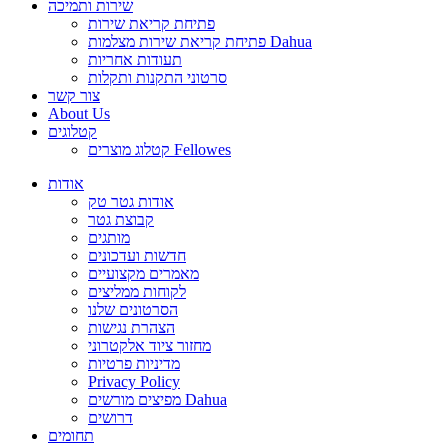
שירות ותמיכה
פתיחת קריאת שירות
פתיחת קריאת שירות מצלמות Dahua
תעודות אחריות
סרטוני התקנות ותקלות
צור קשר
About Us
קטלוגים
קטלוג מוצרים Fellowes
אודות
אודות גטר טק
קבוצת גטר
מותגים
חדשות ועדכונים
מאמרים מקצועיים
לקוחות ממליצים
הסרטונים שלנו
הצהרת נגישות
מחזור ציוד אלקטרוני
מדיניות פרטיות
Privacy Policy
מפיצים מורשים Dahua
דרושים
תחומים