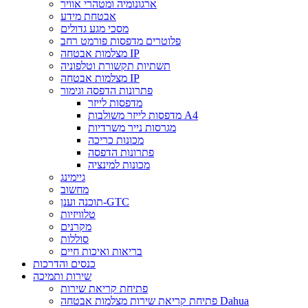
ארגונומיה ומטהרי אוויר
אבטחת מידע
מסכי מגע גדולים
פלוטרים מדפסות פורמט רחב
מצלמות אבטחה IP
תשתיות תקשורת וטלפוניה
מצלמות אבטחה IP
פתרונות הדפסה וגימור
מדפסות לייזר
מדפסות לייזר משולבות A4
מגרסות נייר משרדיות
מכונות כריכה
פתרונות הדפסה
מכונות למינציה
גיימינג
מחשוב
תוכנה וענן-GTC
טלוויזיות
מקרנים
סוללות
בריאות ואיכות חיים
כנסים והדרכות
שירות ותמיכה
פתיחת קריאת שירות
פתיחת קריאת שירות מצלמות אבטחה Dahua