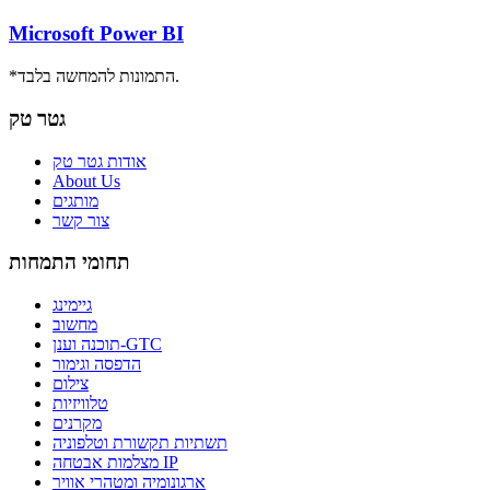
Microsoft Power BI
*התמונות להמחשה בלבד.
גטר טק
אודות גטר טק
About Us
מותגים
צור קשר
תחומי התמחות
גיימינג
מחשוב
תוכנה וענן-GTC
הדפסה וגימור
צילום
טלוויזיות
מקרנים
תשתיות תקשורת וטלפוניה
מצלמות אבטחה IP
ארגונומיה ומטהרי אוויר