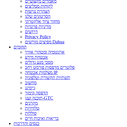
מאמרים מקצועיים
לקוחות ממליצים
הצהרת נגישות
הסרטונים שלנו
מחזור ציוד אלקטרוני
מדיניות פרטיות
דרושים
Privacy Policy
מפיצים מורשים Dahua
תחומים
ארגונומיה ומטהרי אוויר
אבטחת מידע
מסכי מגע גדולים
פלוטרים מדפסות פורמט רחב
מצלמות אבטחה IP
תשתיות תקשורת וטלפוניה
מחשוב
גיימינג
הדפסה וגימור
תוכנה וענן-GTC
מקרנים
טלוויזיות
סוללות
בריאות ואיכות חיים
כנסים והדרכות