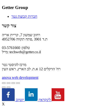
Getter Group
חברות קבוצת גטר
צור קשר
רחוב שמשון 7, קריית אריה
ת.ד 3901 ,פתח תקווה 4952706
טלפון: 03-5761660
techweb@getter.co.il
מייל:
מרכז לוגיסטי גטר
רח' הדקלים 12 א.ת. לב הארץ, ראש העין
a
nova web development
יוטיוב
לינקדאין
X