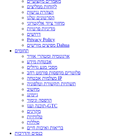
מאמרים מקצועיים
לקוחות ממליצים
הצהרת נגישות
הסרטונים שלנו
מחזור ציוד אלקטרוני
מדיניות פרטיות
דרושים
Privacy Policy
מפיצים מורשים Dahua
תחומים
ארגונומיה ומטהרי אוויר
אבטחת מידע
מסכי מגע גדולים
פלוטרים מדפסות פורמט רחב
מצלמות אבטחה IP
תשתיות תקשורת וטלפוניה
מחשוב
גיימינג
הדפסה וגימור
תוכנה וענן-GTC
מקרנים
טלוויזיות
סוללות
בריאות ואיכות חיים
כנסים והדרכות