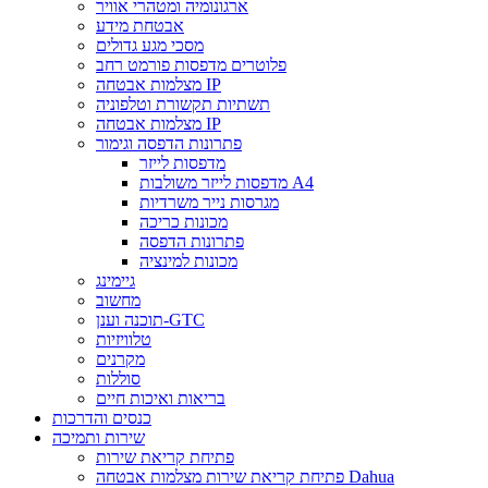
ארגונומיה ומטהרי אוויר
אבטחת מידע
מסכי מגע גדולים
פלוטרים מדפסות פורמט רחב
מצלמות אבטחה IP
תשתיות תקשורת וטלפוניה
מצלמות אבטחה IP
פתרונות הדפסה וגימור
מדפסות לייזר
מדפסות לייזר משולבות A4
מגרסות נייר משרדיות
מכונות כריכה
פתרונות הדפסה
מכונות למינציה
גיימינג
מחשוב
תוכנה וענן-GTC
טלוויזיות
מקרנים
סוללות
בריאות ואיכות חיים
כנסים והדרכות
שירות ותמיכה
פתיחת קריאת שירות
פתיחת קריאת שירות מצלמות אבטחה Dahua