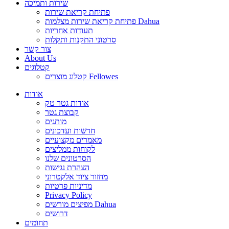
שירות ותמיכה
פתיחת קריאת שירות
פתיחת קריאת שירות מצלמות Dahua
תעודות אחריות
סרטוני התקנות ותקלות
צור קשר
About Us
קטלוגים
קטלוג מוצרים Fellowes
אודות
אודות גטר טק
קבוצת גטר
מותגים
חדשות ועדכונים
מאמרים מקצועיים
לקוחות ממליצים
הסרטונים שלנו
הצהרת נגישות
מחזור ציוד אלקטרוני
מדיניות פרטיות
Privacy Policy
מפיצים מורשים Dahua
דרושים
תחומים