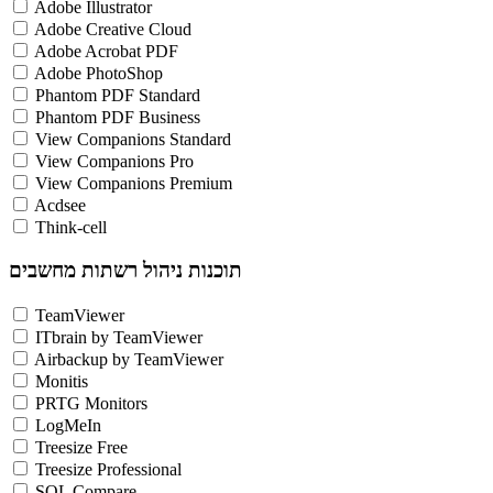
Adobe Illustrator
Adobe Creative Cloud
Adobe Acrobat PDF
Adobe PhotoShop
Phantom PDF Standard
Phantom PDF Business
View Companions Standard
View Companions Pro
View Companions Premium
Acdsee
Think-cell
תוכנות ניהול רשתות מחשבים
TeamViewer
ITbrain by TeamViewer
Airbackup by TeamViewer
Monitis
PRTG Monitors
LogMeIn
Treesize Free
Treesize Professional
SQL Compare