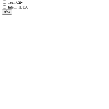
TeamCity
Intellij IDEA