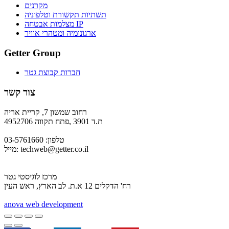
מקרנים
תשתיות תקשורת וטלפוניה
מצלמות אבטחה IP
ארגונומיה ומטהרי אוויר
Getter Group
חברות קבוצת גטר
צור קשר
רחוב שמשון 7, קריית אריה
ת.ד 3901 ,פתח תקווה 4952706
טלפון: 03-5761660
techweb@getter.co.il
מייל:
מרכז לוגיסטי גטר
רח' הדקלים 12 א.ת. לב הארץ, ראש העין
a
nova web development