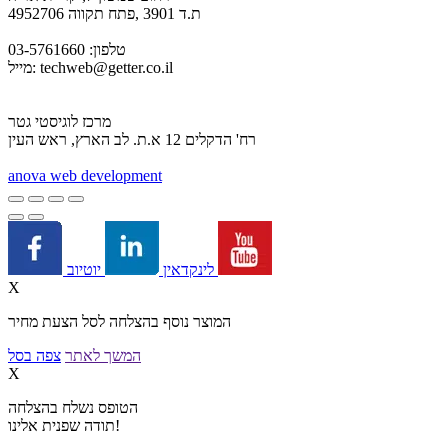
ת.ד 3901 ,פתח תקווה 4952706
טלפון: 03-5761660
techweb@getter.co.il
מייל:
מרכז לוגיסטי גטר
רח' הדקלים 12 א.ת. לב הארץ, ראש העין
a
nova web development
יוטיוב
לינקדאין
X
המוצר נוסף בהצלחה לסל הצעת מחיר
המשך לאתר
צפה בסל
X
הטופס נשלח בהצלחה
תודה שפנית אלינו!