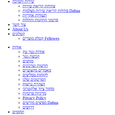
שירות ותמיכה
פתיחת קריאת שירות
פתיחת קריאת שירות מצלמות Dahua
תעודות אחריות
סרטוני התקנות ותקלות
צור קשר
About Us
קטלוגים
קטלוג מוצרים Fellowes
אודות
אודות גטר טק
קבוצת גטר
מותגים
חדשות ועדכונים
מאמרים מקצועיים
לקוחות ממליצים
הסרטונים שלנו
הצהרת נגישות
מחזור ציוד אלקטרוני
מדיניות פרטיות
Privacy Policy
מפיצים מורשים Dahua
דרושים
תחומים