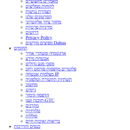
מאמרים מקצועיים
לקוחות ממליצים
הצהרת נגישות
הסרטונים שלנו
מחזור ציוד אלקטרוני
מדיניות פרטיות
דרושים
Privacy Policy
מפיצים מורשים Dahua
תחומים
ארגונומיה ומטהרי אוויר
אבטחת מידע
מסכי מגע גדולים
פלוטרים מדפסות פורמט רחב
מצלמות אבטחה IP
תשתיות תקשורת וטלפוניה
מחשוב
גיימינג
הדפסה וגימור
תוכנה וענן-GTC
מקרנים
טלוויזיות
סוללות
בריאות ואיכות חיים
כנסים והדרכות