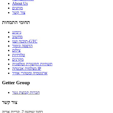
About Us
מותגים
צור קשר
תחומי התמחות
גיימינג
מחשוב
תוכנה וענן-GTC
הדפסה וגימור
צילום
טלוויזיות
מקרנים
תשתיות תקשורת וטלפוניה
מצלמות אבטחה IP
ארגונומיה ומטהרי אוויר
Getter Group
חברות קבוצת גטר
צור קשר
רחוב שמשון 7, קריית אריה