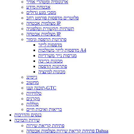
ארגונומיה ומטהרי אוויר
אבטחת מידע
מסכי מגע גדולים
פלוטרים מדפסות פורמט רחב
מצלמות אבטחה IP
תשתיות תקשורת וטלפוניה
מצלמות אבטחה IP
פתרונות הדפסה וגימור
מדפסות לייזר
מדפסות לייזר משולבות A4
מגרסות נייר משרדיות
מכונות כריכה
פתרונות הדפסה
מכונות למינציה
גיימינג
מחשוב
תוכנה וענן-GTC
טלוויזיות
מקרנים
סוללות
בריאות ואיכות חיים
כנסים והדרכות
שירות ותמיכה
פתיחת קריאת שירות
פתיחת קריאת שירות מצלמות אבטחה Dahua