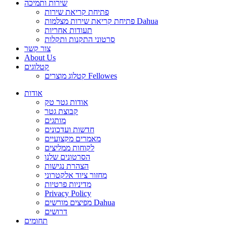
שירות ותמיכה
פתיחת קריאת שירות
פתיחת קריאת שירות מצלמות Dahua
תעודות אחריות
סרטוני התקנות ותקלות
צור קשר
About Us
קטלוגים
קטלוג מוצרים Fellowes
אודות
אודות גטר טק
קבוצת גטר
מותגים
חדשות ועדכונים
מאמרים מקצועיים
לקוחות ממליצים
הסרטונים שלנו
הצהרת נגישות
מחזור ציוד אלקטרוני
מדיניות פרטיות
Privacy Policy
מפיצים מורשים Dahua
דרושים
תחומים