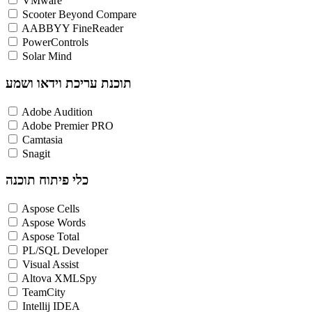
VMware
Scooter Beyond Compare
AABBYY FineReader
PowerControls
Solar Mind
תוכנת עריכת וידאו ושמע
Adobe Audition
Adobe Premier PRO
Camtasia
Snagit
כלי פיתוח תוכנה
Aspose Cells
Aspose Words
Aspose Total
PL/SQL Developer
Visual Assist
Altova XMLSpy
TeamCity
Intellij IDEA