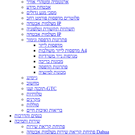
ארגונומיה ומטהרי אוויר
אבטחת מידע
מסכי מגע גדולים
פלוטרים מדפסות פורמט רחב
מצלמות אבטחה IP
תשתיות תקשורת וטלפוניה
מצלמות אבטחה IP
פתרונות הדפסה וגימור
מדפסות לייזר
מדפסות לייזר משולבות A4
מגרסות נייר משרדיות
מכונות כריכה
פתרונות הדפסה
מכונות למינציה
גיימינג
מחשוב
תוכנה וענן-GTC
טלוויזיות
מקרנים
סוללות
בריאות ואיכות חיים
כנסים והדרכות
שירות ותמיכה
פתיחת קריאת שירות
פתיחת קריאת שירות מצלמות אבטחה Dahua