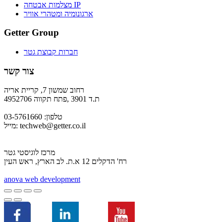
מצלמות אבטחה IP
ארגונומיה ומטהרי אוויר
Getter Group
חברות קבוצת גטר
צור קשר
רחוב שמשון 7, קריית אריה
ת.ד 3901 ,פתח תקווה 4952706
טלפון: 03-5761660
techweb@getter.co.il
מייל:
מרכז לוגיסטי גטר
רח' הדקלים 12 א.ת. לב הארץ, ראש העין
a
nova web development