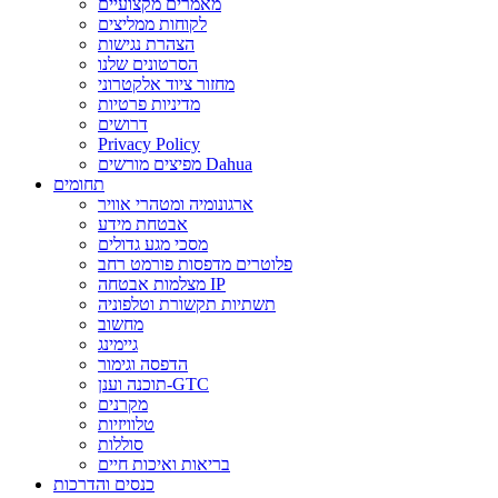
מאמרים מקצועיים
לקוחות ממליצים
הצהרת נגישות
הסרטונים שלנו
מחזור ציוד אלקטרוני
מדיניות פרטיות
דרושים
Privacy Policy
מפיצים מורשים Dahua
תחומים
ארגונומיה ומטהרי אוויר
אבטחת מידע
מסכי מגע גדולים
פלוטרים מדפסות פורמט רחב
מצלמות אבטחה IP
תשתיות תקשורת וטלפוניה
מחשוב
גיימינג
הדפסה וגימור
תוכנה וענן-GTC
מקרנים
טלוויזיות
סוללות
בריאות ואיכות חיים
כנסים והדרכות