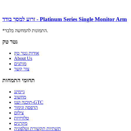
זרוע למסך בודד - Platinum Series Single Monitor Arm
*התמונות להמחשה בלבד.
גטר טק
אודות גטר טק
About Us
מותגים
צור קשר
תחומי התמחות
גיימינג
מחשוב
תוכנה וענן-GTC
הדפסה וגימור
צילום
טלוויזיות
מקרנים
תשתיות תקשורת וטלפוניה