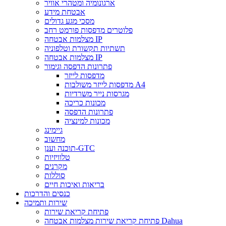
ארגונומיה ומטהרי אוויר
אבטחת מידע
מסכי מגע גדולים
פלוטרים מדפסות פורמט רחב
מצלמות אבטחה IP
תשתיות תקשורת וטלפוניה
מצלמות אבטחה IP
פתרונות הדפסה וגימור
מדפסות לייזר
מדפסות לייזר משולבות A4
מגרסות נייר משרדיות
מכונות כריכה
פתרונות הדפסה
מכונות למינציה
גיימינג
מחשוב
תוכנה וענן-GTC
טלוויזיות
מקרנים
סוללות
בריאות ואיכות חיים
כנסים והדרכות
שירות ותמיכה
פתיחת קריאת שירות
פתיחת קריאת שירות מצלמות אבטחה Dahua