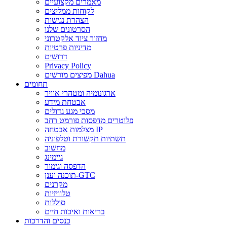
מאמרים מקצועיים
לקוחות ממליצים
הצהרת נגישות
הסרטונים שלנו
מחזור ציוד אלקטרוני
מדיניות פרטיות
דרושים
Privacy Policy
מפיצים מורשים Dahua
תחומים
ארגונומיה ומטהרי אוויר
אבטחת מידע
מסכי מגע גדולים
פלוטרים מדפסות פורמט רחב
מצלמות אבטחה IP
תשתיות תקשורת וטלפוניה
מחשוב
גיימינג
הדפסה וגימור
תוכנה וענן-GTC
מקרנים
טלוויזיות
סוללות
בריאות ואיכות חיים
כנסים והדרכות