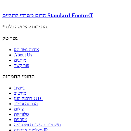
הדום משרדי לרגליים Standard FootresT
*התמונות להמחשה בלבד.
גטר טק
אודות גטר טק
About Us
מותגים
צור קשר
תחומי התמחות
גיימינג
מחשוב
תוכנה וענן-GTC
הדפסה וגימור
צילום
טלוויזיות
מקרנים
תשתיות תקשורת וטלפוניה
מצלמות אבטחה IP