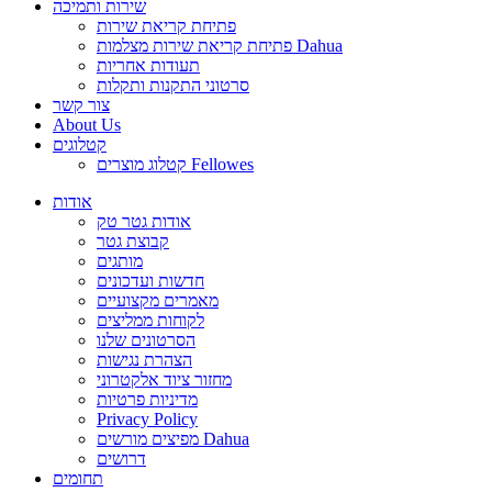
שירות ותמיכה
פתיחת קריאת שירות
פתיחת קריאת שירות מצלמות Dahua
תעודות אחריות
סרטוני התקנות ותקלות
צור קשר
About Us
קטלוגים
קטלוג מוצרים Fellowes
אודות
אודות גטר טק
קבוצת גטר
מותגים
חדשות ועדכונים
מאמרים מקצועיים
לקוחות ממליצים
הסרטונים שלנו
הצהרת נגישות
מחזור ציוד אלקטרוני
מדיניות פרטיות
Privacy Policy
מפיצים מורשים Dahua
דרושים
תחומים