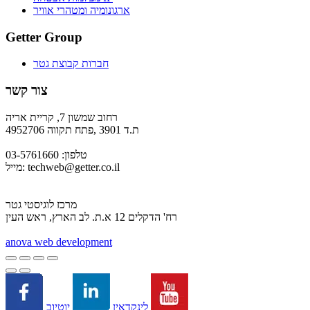
ארגונומיה ומטהרי אוויר
Getter Group
חברות קבוצת גטר
צור קשר
רחוב שמשון 7, קריית אריה
ת.ד 3901 ,פתח תקווה 4952706
טלפון: 03-5761660
techweb@getter.co.il
מייל:
מרכז לוגיסטי גטר
רח' הדקלים 12 א.ת. לב הארץ, ראש העין
a
nova web development
יוטיוב
לינקדאין