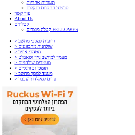
תעודות אחריות
סרטוני התקנות ותקלות
צור קשר
About Us
קטלוגים
קטלוג מוצרים FELLOWES
> זרועות למסכי מחשב
> שולחנות מתכווננים
> מטהרי אוויר
> מעמד למחשב נייד וטאבלט
> מעמדים שולחניים
> תומכי גב ורגליים
> מעמד למסך מחשב
> פדים למקלדת ועכבר