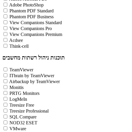
Adobe PhotoShop
Phantom PDF Standard
Phantom PDF Business
View Companions Standard
View Companions Pro
View Companions Premium
Acdsee
Think-cell
תוכנות ניהול רשתות מחשבים
TeamViewer
ITbrain by TeamViewer
Airbackup by TeamViewer
Monitis
PRTG Monitors
LogMeIn
Treesize Free
Treesize Professional
SQL Compare
NOD32 ESET
VMware