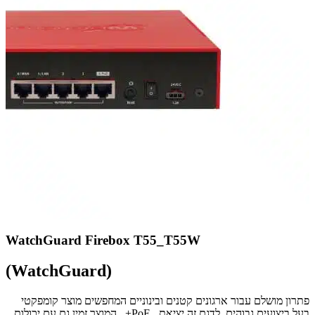
WatchGuard Firebox T55_T55W
(WatchGuard)
פתרון מושלם עבור ארגונים קטנים ובינוניים המחפשים מוצר קומפקטי
בעל ביצועים גבוהים. לדגם זה יציאת PoE+ , המוצר זמין גם עם יכולות