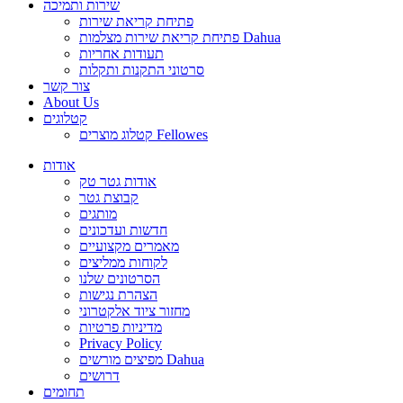
שירות ותמיכה
פתיחת קריאת שירות
פתיחת קריאת שירות מצלמות Dahua
תעודות אחריות
סרטוני התקנות ותקלות
צור קשר
About Us
קטלוגים
קטלוג מוצרים Fellowes
אודות
אודות גטר טק
קבוצת גטר
מותגים
חדשות ועדכונים
מאמרים מקצועיים
לקוחות ממליצים
הסרטונים שלנו
הצהרת נגישות
מחזור ציוד אלקטרוני
מדיניות פרטיות
Privacy Policy
מפיצים מורשים Dahua
דרושים
תחומים