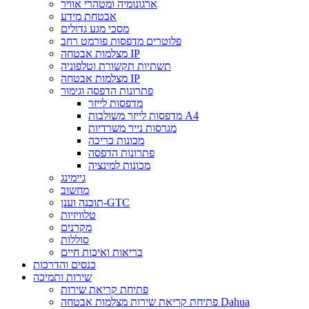
ארגונומיה ומטהרי אוויר
אבטחת מידע
מסכי מגע גדולים
פלוטרים מדפסות פורמט רחב
מצלמות אבטחה IP
תשתיות תקשורת וטלפוניה
מצלמות אבטחה IP
פתרונות הדפסה וגימור
מדפסות לייזר
מדפסות לייזר משולבות A4
מגרסות נייר משרדיות
מכונות כריכה
פתרונות הדפסה
מכונות למינציה
גיימינג
מחשוב
תוכנה וענן-GTC
טלוויזיות
מקרנים
סוללות
בריאות ואיכות חיים
כנסים והדרכות
שירות ותמיכה
פתיחת קריאת שירות
פתיחת קריאת שירות מצלמות אבטחה Dahua