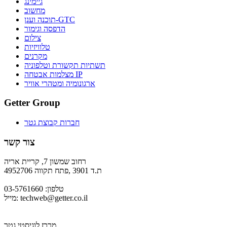
גיימינג
מחשוב
תוכנה וענן-GTC
הדפסה וגימור
צילום
טלוויזיות
מקרנים
תשתיות תקשורת וטלפוניה
מצלמות אבטחה IP
ארגונומיה ומטהרי אוויר
Getter Group
חברות קבוצת גטר
צור קשר
רחוב שמשון 7, קריית אריה
ת.ד 3901 ,פתח תקווה 4952706
טלפון: 03-5761660
techweb@getter.co.il
מייל:
מרכז לוגיסטי גטר