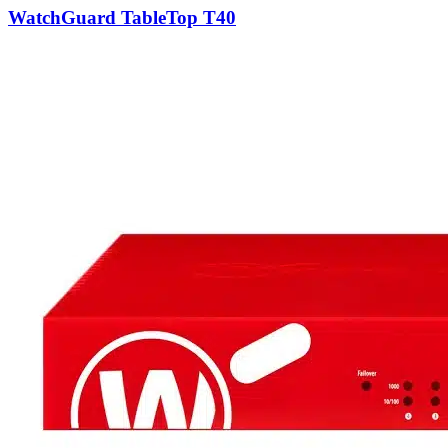
WatchGuard TableTop T40