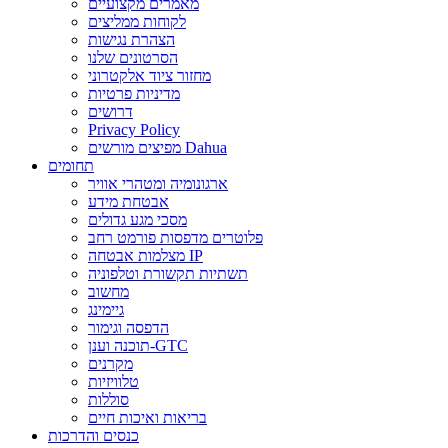
מאמרים מקצועיים
לקוחות ממליצים
הצהרת נגישות
הסרטונים שלנו
מחזור ציוד אלקטרוני
מדיניות פרטיות
דרושים
Privacy Policy
מפיצים מורשים Dahua
תחומים
ארגונומיה ומטהרי אוויר
אבטחת מידע
מסכי מגע גדולים
פלוטרים מדפסות פורמט רחב
מצלמות אבטחה IP
תשתיות תקשורת וטלפוניה
מחשוב
גיימינג
הדפסה וגימור
תוכנה וענן-GTC
מקרנים
טלוויזיות
סוללות
בריאות ואיכות חיים
כנסים והדרכות