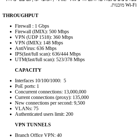
Wi-Fi מובנות.
THROUGHPUT
Firewall : 1 Gbps
Firewall (IMIX): 500 Mbps
VPN (UDP 1518): 360 Mbps
VPN (IMIX): 148 Mbps
AntiVirus: 636 Mbps
IPS(fast/full scan): 636/444 Mbps
UTM(fast/full scan): 523/378 Mbps
CAPACITY
Interfaces 10/100/1000: 5
PoE ports: 1
Concurrent connections: 13,000,000
Current connections (proxy): 135,000
New connections per second: 9,500
VLANs: 75
Authenticated users limit: 200
VPN TUNNELS
Branch Office VPN: 40