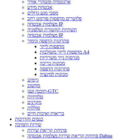
ארגונומיה ומטהרי אוויר
אבטחת מידע
מסכי מגע גדולים
פלוטרים מדפסות פורמט רחב
מצלמות אבטחה IP
תשתיות תקשורת וטלפוניה
מצלמות אבטחה IP
פתרונות הדפסה וגימור
מדפסות לייזר
מדפסות לייזר משולבות A4
מגרסות נייר משרדיות
מכונות כריכה
פתרונות הדפסה
מכונות למינציה
גיימינג
מחשוב
תוכנה וענן-GTC
טלוויזיות
מקרנים
סוללות
בריאות ואיכות חיים
כנסים והדרכות
שירות ותמיכה
פתיחת קריאת שירות
פתיחת קריאת שירות מצלמות אבטחה Dahua