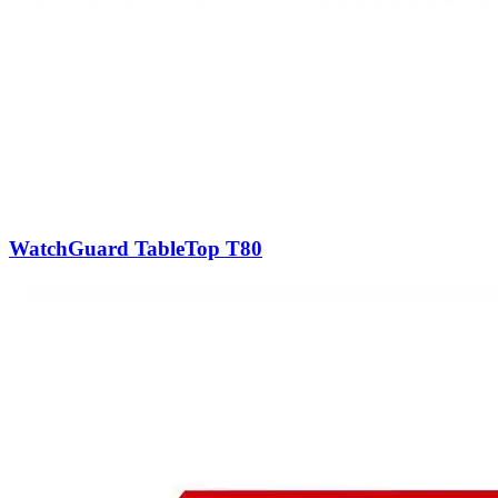
WatchGuard TableTop T80