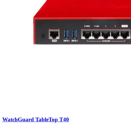
WatchGuard TableTop T40