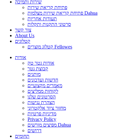
שירות ותמיכה
פתיחת קריאת שירות
פתיחת קריאת שירות מצלמות Dahua
תעודות אחריות
סרטוני התקנות ותקלות
צור קשר
About Us
קטלוגים
קטלוג מוצרים Fellowes
אודות
אודות גטר טק
קבוצת גטר
מותגים
חדשות ועדכונים
מאמרים מקצועיים
לקוחות ממליצים
הסרטונים שלנו
הצהרת נגישות
מחזור ציוד אלקטרוני
מדיניות פרטיות
Privacy Policy
מפיצים מורשים Dahua
דרושים
תחומים