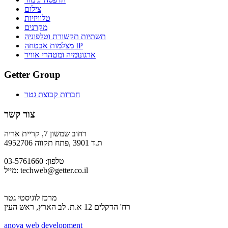
צילום
טלוויזיות
מקרנים
תשתיות תקשורת וטלפוניה
מצלמות אבטחה IP
ארגונומיה ומטהרי אוויר
Getter Group
חברות קבוצת גטר
צור קשר
רחוב שמשון 7, קריית אריה
ת.ד 3901 ,פתח תקווה 4952706
טלפון: 03-5761660
techweb@getter.co.il
מייל:
מרכז לוגיסטי גטר
רח' הדקלים 12 א.ת. לב הארץ, ראש העין
a
nova web development