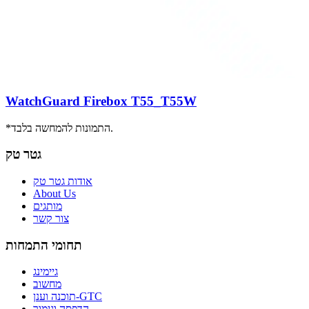
WatchGuard Firebox T55_T55W
*התמונות להמחשה בלבד.
גטר טק
אודות גטר טק
About Us
מותגים
צור קשר
תחומי התמחות
גיימינג
מחשוב
תוכנה וענן-GTC
הדפסה וגימור