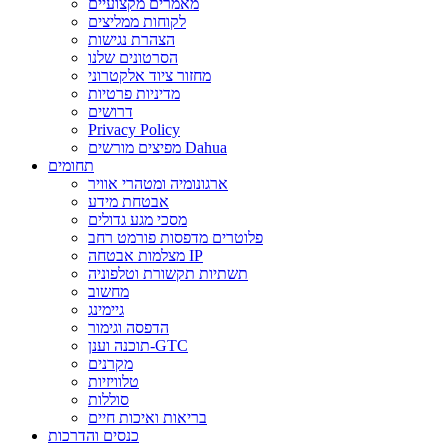
מאמרים מקצועיים
לקוחות ממליצים
הצהרת נגישות
הסרטונים שלנו
מחזור ציוד אלקטרוני
מדיניות פרטיות
דרושים
Privacy Policy
מפיצים מורשים Dahua
תחומים
ארגונומיה ומטהרי אוויר
אבטחת מידע
מסכי מגע גדולים
פלוטרים מדפסות פורמט רחב
מצלמות אבטחה IP
תשתיות תקשורת וטלפוניה
מחשוב
גיימינג
הדפסה וגימור
תוכנה וענן-GTC
מקרנים
טלוויזיות
סוללות
בריאות ואיכות חיים
כנסים והדרכות