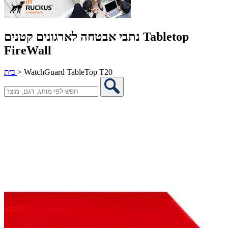
נתבי אבטחה לארגונים קטנים Tabletop
FireWall
WatchGuard TableTop T20
>
בית