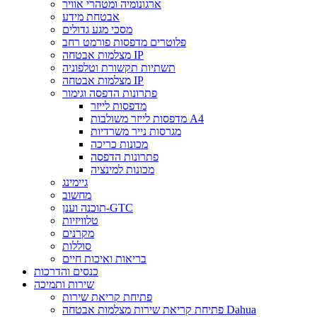
ארגונומיה ומטהרי אוויר
אבטחת מידע
מסכי מגע גדולים
פלוטרים מדפסות פורמט רחב
מצלמות אבטחה IP
תשתיות תקשורת וטלפוניה
מצלמות אבטחה IP
פתרונות הדפסה וגימור
מדפסות לייזר
מדפסות לייזר משולבות A4
מגרסות נייר משרדיות
מכונות כריכה
פתרונות הדפסה
מכונות למינציה
גיימינג
מחשוב
תוכנה וענן-GTC
טלוויזיות
מקרנים
סוללות
בריאות ואיכות חיים
כנסים והדרכות
שירות ותמיכה
פתיחת קריאת שירות
פתיחת קריאת שירות מצלמות אבטחה Dahua