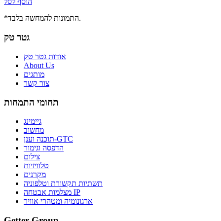
הוסף לסל
*התמונות להמחשה בלבד.
גטר טק
אודות גטר טק
About Us
מותגים
צור קשר
תחומי התמחות
גיימינג
מחשוב
תוכנה וענן-GTC
הדפסה וגימור
צילום
טלוויזיות
מקרנים
תשתיות תקשורת וטלפוניה
מצלמות אבטחה IP
ארגונומיה ומטהרי אוויר
Getter Group