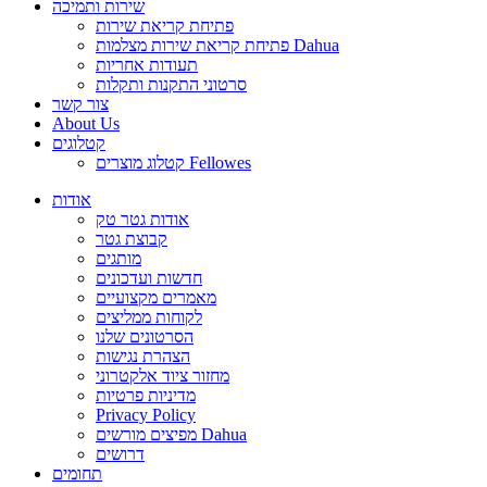
שירות ותמיכה
פתיחת קריאת שירות
פתיחת קריאת שירות מצלמות Dahua
תעודות אחריות
סרטוני התקנות ותקלות
צור קשר
About Us
קטלוגים
קטלוג מוצרים Fellowes
אודות
אודות גטר טק
קבוצת גטר
מותגים
חדשות ועדכונים
מאמרים מקצועיים
לקוחות ממליצים
הסרטונים שלנו
הצהרת נגישות
מחזור ציוד אלקטרוני
מדיניות פרטיות
Privacy Policy
מפיצים מורשים Dahua
דרושים
תחומים