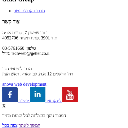
חברות קבוצת גטר
צור קשר
רחוב שמשון 7, קריית אריה
ת.ד 3901 ,פתח תקווה 4952706
טלפון: 03-5761660
techweb@getter.co.il
מייל:
מרכז לוגיסטי גטר
רח' הדקלים 12 א.ת. לב הארץ, ראש העין
a
nova web development
יוטיוב
לינקדאין
X
המוצר נוסף בהצלחה לסל הצעת מחיר
המשך לאתר
צפה בסל