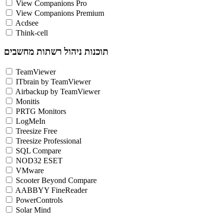
View Companions Pro
View Companions Premium
Acdsee
Think-cell
תוכנות ניהול רשתות מחשבים
TeamViewer
ITbrain by TeamViewer
Airbackup by TeamViewer
Monitis
PRTG Monitors
LogMeIn
Treesize Free
Treesize Professional
SQL Compare
NOD32 ESET
VMware
Scooter Beyond Compare
AABBYY FineReader
PowerControls
Solar Mind