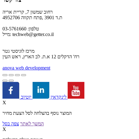
רחוב שמשון 7, קריית אריה
ת.ד 3901 ,פתח תקווה 4952706
טלפון: 03-5761660
techweb@getter.co.il
מייל:
מרכז לוגיסטי גטר
רח' הדקלים 12 א.ת. לב הארץ, ראש העין
a
nova web development
יוטיוב
לינקדאין
X
המוצר נוסף בהצלחה לסל הצעת מחיר
המשך לאתר
צפה בסל
X