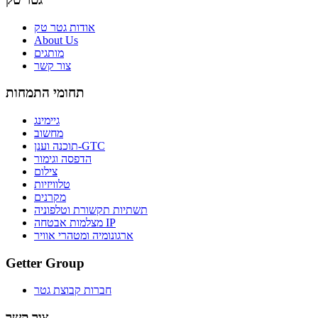
אודות גטר טק
About Us
מותגים
צור קשר
תחומי התמחות
גיימינג
מחשוב
תוכנה וענן-GTC
הדפסה וגימור
צילום
טלוויזיות
מקרנים
תשתיות תקשורת וטלפוניה
מצלמות אבטחה IP
ארגונומיה ומטהרי אוויר
Getter Group
חברות קבוצת גטר
צור קשר