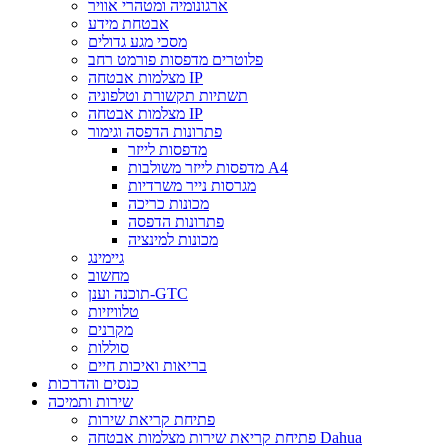
ארגונומיה ומטהרי אוויר
אבטחת מידע
מסכי מגע גדולים
פלוטרים מדפסות פורמט רחב
מצלמות אבטחה IP
תשתיות תקשורת וטלפוניה
מצלמות אבטחה IP
פתרונות הדפסה וגימור
מדפסות לייזר
מדפסות לייזר משולבות A4
מגרסות נייר משרדיות
מכונות כריכה
פתרונות הדפסה
מכונות למינציה
גיימינג
מחשוב
תוכנה וענן-GTC
טלוויזיות
מקרנים
סוללות
בריאות ואיכות חיים
כנסים והדרכות
שירות ותמיכה
פתיחת קריאת שירות
פתיחת קריאת שירות מצלמות אבטחה Dahua