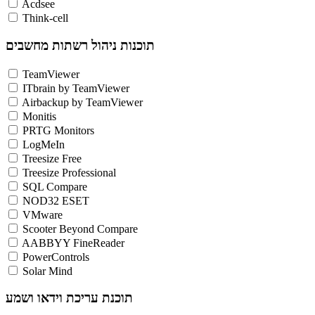
Acdsee
Think-cell
תוכנות ניהול רשתות מחשבים
TeamViewer
ITbrain by TeamViewer
Airbackup by TeamViewer
Monitis
PRTG Monitors
LogMeIn
Treesize Free
Treesize Professional
SQL Compare
NOD32 ESET
VMware
Scooter Beyond Compare
AABBYY FineReader
PowerControls
Solar Mind
תוכנת עריכת וידאו ושמע