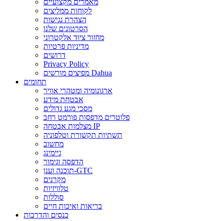
מאמרים מקצועיים
לקוחות ממליצים
הצהרת נגישות
הסרטונים שלנו
מחזור ציוד אלקטרוני
מדיניות פרטיות
דרושים
Privacy Policy
מפיצים מורשים Dahua
תחומים
ארגונומיה ומטהרי אוויר
אבטחת מידע
מסכי מגע גדולים
פלוטרים מדפסות פורמט רחב
מצלמות אבטחה IP
תשתיות תקשורת וטלפוניה
מחשוב
גיימינג
הדפסה וגימור
תוכנה וענן-GTC
מקרנים
טלוויזיות
סוללות
בריאות ואיכות חיים
כנסים והדרכות