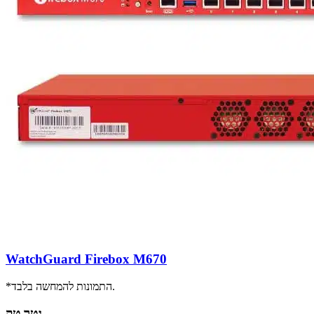
WatchGuard Firebox M670
*התמונות להמחשה בלבד.
גטר טק