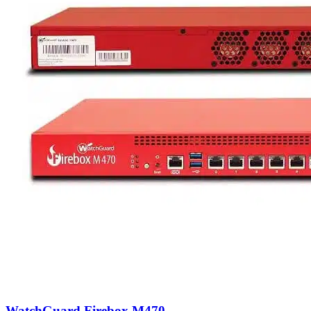
WatchGuard Firebox M470