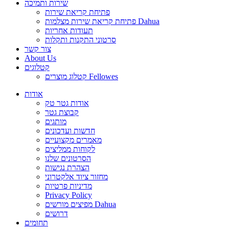
שירות ותמיכה
פתיחת קריאת שירות
פתיחת קריאת שירות מצלמות Dahua
תעודות אחריות
סרטוני התקנות ותקלות
צור קשר
About Us
קטלוגים
קטלוג מוצרים Fellowes
אודות
אודות גטר טק
קבוצת גטר
מותגים
חדשות ועדכונים
מאמרים מקצועיים
לקוחות ממליצים
הסרטונים שלנו
הצהרת נגישות
מחזור ציוד אלקטרוני
מדיניות פרטיות
Privacy Policy
מפיצים מורשים Dahua
דרושים
תחומים