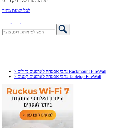
סל ההצעות שלך ריק כרגע.
לסל הצעת מחיר
> נתבי אבטחה לארגונים גדולים Rackmount FireWall
> נתבי אבטחה לארגונים קטנים Tabletop FireWall