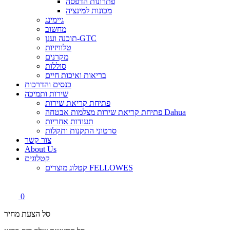
פתרונות הדפסה
מכונות למינציה
גיימינג
מחשוב
תוכנה וענן-GTC
טלוויזיות
מקרנים
סוללות
בריאות ואיכות חיים
כנסים והדרכות
שירות ותמיכה
פתיחת קריאת שירות
פתיחת קריאת שירות מצלמות אבטחה Dahua
תעודות אחריות
סרטוני התקנות ותקלות
צור קשר
About Us
קטלוגים
קטלוג מוצרים FELLOWES
0
סל הצעת מחיר