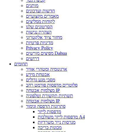
קבוצת גטר
מותגים
חדשות ועדכונים
מאמרים מקצועיים
לקוחות ממליצים
הסרטונים שלנו
הצהרת נגישות
מחזור ציוד אלקטרוני
מדיניות פרטיות
Privacy Policy
מפיצים מורשים Dahua
דרושים
תחומים
ארגונומיה ומטהרי אוויר
אבטחת מידע
מסכי מגע גדולים
פלוטרים מדפסות פורמט רחב
מצלמות אבטחה IP
תשתיות תקשורת וטלפוניה
מצלמות אבטחה IP
פתרונות הדפסה וגימור
מדפסות לייזר
מדפסות לייזר משולבות A4
מגרסות נייר משרדיות
מכונות כריכה