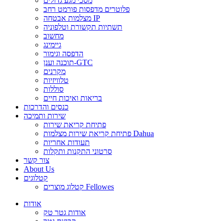
מסכי מגע גדולים
פלוטרים מדפסות פורמט רחב
מצלמות אבטחה IP
תשתיות תקשורת וטלפוניה
מחשוב
גיימינג
הדפסה וגימור
תוכנה וענן-GTC
מקרנים
טלוויזיות
סוללות
בריאות ואיכות חיים
כנסים והדרכות
שירות ותמיכה
פתיחת קריאת שירות
פתיחת קריאת שירות מצלמות Dahua
תעודות אחריות
סרטוני התקנות ותקלות
צור קשר
About Us
קטלוגים
קטלוג מוצרים Fellowes
אודות
אודות גטר טק