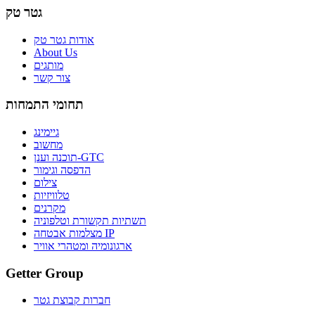
גטר טק
אודות גטר טק
About Us
מותגים
צור קשר
תחומי התמחות
גיימינג
מחשוב
תוכנה וענן-GTC
הדפסה וגימור
צילום
טלוויזיות
מקרנים
תשתיות תקשורת וטלפוניה
מצלמות אבטחה IP
ארגונומיה ומטהרי אוויר
Getter Group
חברות קבוצת גטר