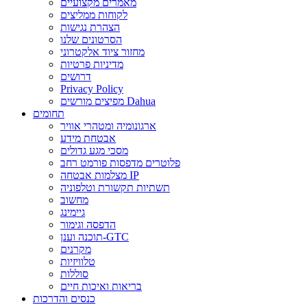
מאמרים מקצועיים
לקוחות ממליצים
הצהרת נגישות
הסרטונים שלנו
מחזור ציוד אלקטרוני
מדיניות פרטיות
דרושים
Privacy Policy
מפיצים מורשים Dahua
תחומים
ארגונומיה ומטהרי אוויר
אבטחת מידע
מסכי מגע גדולים
פלוטרים מדפסות פורמט רחב
מצלמות אבטחה IP
תשתיות תקשורת וטלפוניה
מחשוב
גיימינג
הדפסה וגימור
תוכנה וענן-GTC
מקרנים
טלוויזיות
סוללות
בריאות ואיכות חיים
כנסים והדרכות