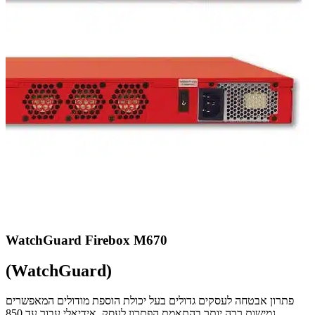
WatchGuard Firebox M670
(WatchGuard)
פתרון אבטחה לעסקים גדולים בעל יכולת הוספת מודולים המאפשרים
גמישות רבה יותר בהתאמת הפתרון לעסק. אידיאלי עבור עד 850