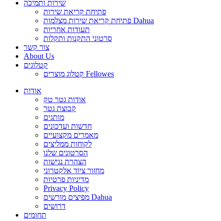
שירות ותמיכה
פתיחת קריאת שירות
פתיחת קריאת שירות מצלמות Dahua
תעודות אחריות
סרטוני התקנות ותקלות
צור קשר
About Us
קטלוגים
קטלוג מוצרים Fellowes
אודות
אודות גטר טק
קבוצת גטר
מותגים
חדשות ועדכונים
מאמרים מקצועיים
לקוחות ממליצים
הסרטונים שלנו
הצהרת נגישות
מחזור ציוד אלקטרוני
מדיניות פרטיות
Privacy Policy
מפיצים מורשים Dahua
דרושים
תחומים