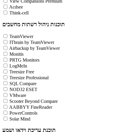
View Companions Premium
Acdsee
Think-cell
תוכנות ניהול רשתות מחשבים
TeamViewer
ITbrain by TeamViewer
Airbackup by TeamViewer
Monitis
PRTG Monitors
LogMeIn
Treesize Free
Treesize Professional
SQL Compare
NOD32 ESET
VMware
Scooter Beyond Compare
AABBYY FineReader
PowerControls
Solar Mind
תוכנת עריכת וידאו ושמע