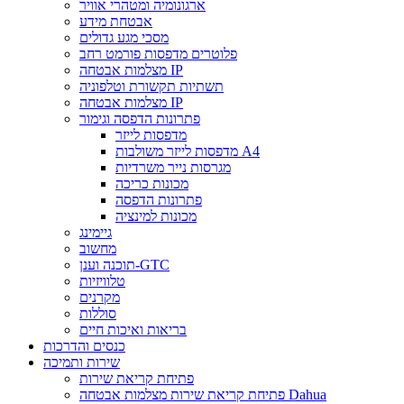
ארגונומיה ומטהרי אוויר
אבטחת מידע
מסכי מגע גדולים
פלוטרים מדפסות פורמט רחב
מצלמות אבטחה IP
תשתיות תקשורת וטלפוניה
מצלמות אבטחה IP
פתרונות הדפסה וגימור
מדפסות לייזר
מדפסות לייזר משולבות A4
מגרסות נייר משרדיות
מכונות כריכה
פתרונות הדפסה
מכונות למינציה
גיימינג
מחשוב
תוכנה וענן-GTC
טלוויזיות
מקרנים
סוללות
בריאות ואיכות חיים
כנסים והדרכות
שירות ותמיכה
פתיחת קריאת שירות
פתיחת קריאת שירות מצלמות אבטחה Dahua