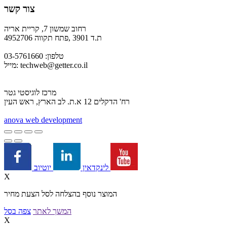
צור קשר
רחוב שמשון 7, קריית אריה
ת.ד 3901 ,פתח תקווה 4952706
טלפון: 03-5761660
techweb@getter.co.il
מייל:
מרכז לוגיסטי גטר
רח' הדקלים 12 א.ת. לב הארץ, ראש העין
a
nova web development
יוטיוב
לינקדאין
X
המוצר נוסף בהצלחה לסל הצעת מחיר
המשך לאתר
צפה בסל
X