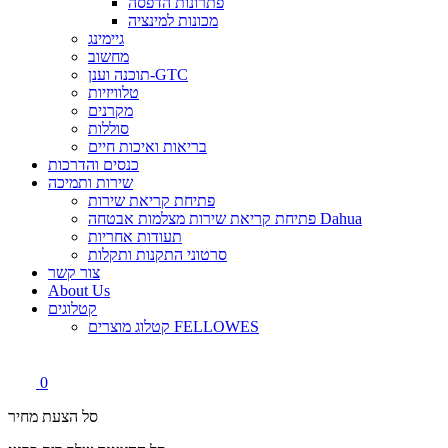
פתרונות הדפסה
מכונות למינציה
גיימינג
מחשוב
תוכנה וענן-GTC
טלוויזיות
מקרנים
סוללות
בריאות ואיכות חיים
כנסים והדרכות
שירות ותמיכה
פתיחת קריאת שירות
פתיחת קריאת שירות מצלמות אבטחה Dahua
תעודות אחריות
סרטוני התקנות ותקלות
צור קשר
About Us
קטלוגים
קטלוג מוצרים FELLOWES
0
סל הצעת מחיר