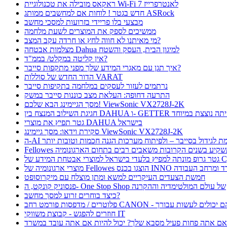
ראקאס מובילה את טכנולוגיית Wi-Fi 7 לאנטרפרייז
חדש בגטר ! לוחות אם למחשבים ממותג ASRock
מבצעי בלו פריידי בזרועות למסכי מחשב
ממשיכים לספק את המוצרים לשעת מלחמה
מי מאיתנו לא חווה לחץ או חרדה עקב המצב?
מצלמות אבטחה Dahua למיגון הבית, העסק והשטח
אין קליטה במקלט/ בממ"ד?
איך תגן עם מאגרי המידע שלך מפני מתקפות סייבר?
הדור החדש של סוללות VARAT
נרתמים לעזור לעסקים במלחמה בתקיפות סייבר
התרעה דחופה: העלאת מצב כוננות סייבר במשק
מסך הגיימינג הבא שלכם! ViewSonic VX2728J-2K
ת השילוב המנצח בין DAHUA ו- GETTER היתה נוצצת במיוחד
גטר תפיץ את מוצרי DAHUA בישראל
סקירת וידאו: מסך גיימינג ViewSonic VX2728J-2K
 תורמת לגידול בסייבר – ולפיתוח מערכות הגנה חכמות וטובות יותר
Fellow תשקיע בשנים הקרובות משאבים רבים בתחום הארגונומיה
בטחת המידע של CyFox
ו בכנס INNO כנס ציוד למשרד ומרחב העבודה
חמשת הצעדים העיקריים למשא ומתן מוצלח עם מיקרוסופט
פנסוניק קונקט, ה- One Stop Shop של עולם המולטימדיה וההקרנה
כיצד בוחרים זרוע למסך מחשב?
חוזרים להפגש - קבוצת משווקי IT
ם אתה פחות פעיל מסבא שלך? יכול להיות אם אתה עובד במשרד