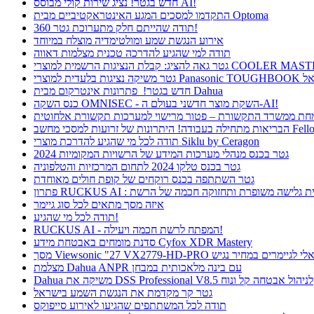
חדש בגטר! נציג שירות קולי מבוסס AI!
התקדמו למסכים המגע האינטראקטיביים מבית Optoma
תודה שהייתם חלק מתערוכת גטר 360!
אירוע הנגשת שמע ומולטימדיה מוצלח במיוחד
תודה למי שהגיע להדרכה טכנית מצלמות דאווה
חדש בגטר! פתרונות אינטרקום מבית Dahua
כנס השקה OMNISEC - השקת מוצר חדשני בעולם ה-AI!
רונות של זרועות למסכי מחשב Fellowes
תודה לכל מי שהגיע להדרכת מוצרי Siklu by Ceragon
גטר בכנס מנהלי מערכות המידע של הרשויות המקומיות 2024
גטר בכנס טלקו 2024 לתחום המרכזיות והטלפוניה
גטר השתתפה בכנס רוקחים של קופת חולים מאוחדת
ן RUCKUS AI : חווית גלישה משופרת ותחזוקה חכמה של הרשת
איזה מסך מתאים לכל סוג גיימר
תודה לכל מי שהגיע!
RUCKUS AI - המפתח לרשת חכמה ויעילה!
סדנת מומחים באבטחת מידע Cyfox XDR Mastery
Viewsonic  פתרון אידיאלי לגיימרים במחיר נגיש
מצלמת Dahua ANPR עם בינה מלאכותית במבחן
Dahua משיקה את DSS Professional V8.5 לניהול אבטחה קל ונוח
גטר קר מקדמת את הנגשת השמע בישראל
תודה לכל המשתתפים שהגיעו לאירוע סייפוקס