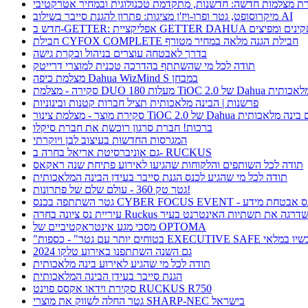
ת מצלמות חדשה: חדשנות, מתקדמת טכנולוגית ובמחיר אטרקטיבי
מיקרוסופט, גטר ופרו-ויז'ן מציגות: פתרון להגנת סייבר בשילוב AI
חבילת CYFOX COMPLETE חבילת הגנה מלאה במחיר מטורף
בדרך לאבטחה עוצרים בניהול ובקרת גישה
תודה לכל מי שהשתתף בהדרכה טכנית למוצרי דרייטק
מצלמת כיפה Dahua WizMind S במבחן
TiOC  של Dahua עם בינה מלאכותית
פרשנות | הבינה מלאכותית תציל חברות קטנות ובינוניות
וצר - מצלמת צינור TiOC 2.0 של Dahua עם בינה מלאכותית
ברכות! חברת סרגון רוכשת את חברת סיקלו
המגרסות החדשות בעיצוב לבן ויוקרתי
גם אוניברסיטת אריאל בחרה ב- RUCKUS
תודה לכל השותפים והלקוחות שהגיעו לאירוע פתיחת שנה ראקאס
תודה לכל מי שהגיע לכנס הגנת סייבר בעידן הבינה המלאכותית
גטר טק 360 - עולם שלם של פתרונות!
תתפה בכנס CYBER FOCUS EVENT - כנס אבטחת מידע
ריית נס ציונה בחרה Ruckus ושדרגה את תשתיות האינטרנט בעיר
מסכי מגע אינטראקטיביים של OPTOMA
תר עם גטר" - כספות EXECUTIVE SAFE עכשיו במלאי
גם השנה השתתפנו באירוע טלקו 2024
תודה לכל מי שהגיע לאירוע בינה מלאכותית
הגנת סייבר בעידן הבינה המלאכותית
סקירת וידאו אקסס פוינט RUCKUS R750
גטר החלה לשווק את מוצרי SHARP-NEC בישראל