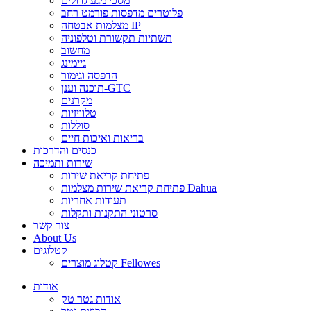
מסכי מגע גדולים
פלוטרים מדפסות פורמט רחב
מצלמות אבטחה IP
תשתיות תקשורת וטלפוניה
מחשוב
גיימינג
הדפסה וגימור
תוכנה וענן-GTC
מקרנים
טלוויזיות
סוללות
בריאות ואיכות חיים
כנסים והדרכות
שירות ותמיכה
פתיחת קריאת שירות
פתיחת קריאת שירות מצלמות Dahua
תעודות אחריות
סרטוני התקנות ותקלות
צור קשר
About Us
קטלוגים
קטלוג מוצרים Fellowes
אודות
אודות גטר טק