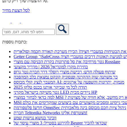
סל ההצעות שלך ריק כרגע.
לסל הצעת מחיר
כתבות נוספות:
את הבטיחות במעברי חציה? הכירו מערכת תאורה חכמה וסולארית
 אקספו פתרון חדש למניעת תאונות דרכים במעברי חציה
גטר מרחיבה את סל פתרונות בקרת הכניסה עם מוצרי Rosslare
בחירת מקרן למונדיאל 2026 | מדריך מקצועי
שיתוף פעולה חדש: רכישת מוצרי רוסלר דרך חברת גטר גרופ
כך משתנה שוק ההקרנה ופנסוניק קונקט נמצאת בלב המהפכה
המעבר לנציג קולי מבוסס AI: מגמות, יתרונות והשפעה על ארגונים
תודה לכל מי שביקר אותנו בכנס טלקו 2025
גטר משיקה בישראל מקרני LED ניידים מבית HP
 כדאי לבחור במוצרי MSI ? לא רק מחשב, אלא חוויה של מצוינות
מחשבי גיימינג ומסכים מקצועיים עם ביצועים שמקדימים את כולם
חדש! פלטפורמת OmniSec ניהול ציות חכם מבוסס בינה מלאכותית
חברת Teltonika Networks מצטרפת אלינו!
וובינר בנושא נגישות שמע
להירגע בסטייל: 3 מוצרי עיסוי של Beurer שכדאי להכיר