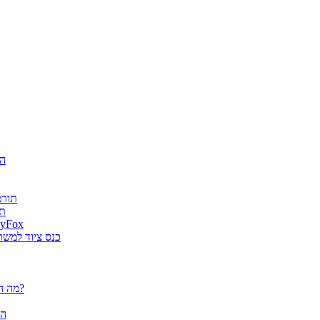
חגיג
ה-AI
es
גטר גרופ מונתה למפיץ בלעדי בישראל למוצרי א
מוצרי ארגונומיה של Fellowes הוצג
פלוטרים / מדפסות פורמט רחב CANON - מה הם יכולים לעשות עבורך?
הא