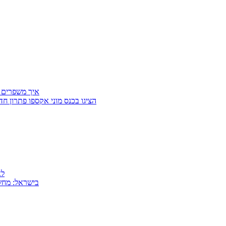
איך משפרים 
Getter Group ו־SafeCross הציגו בכנס מוני
למה
MSI בישראל: 