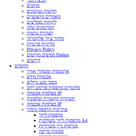
קבוצת גטר
מותגים
חדשות ועדכונים
מאמרים מקצועיים
לקוחות ממליצים
הסרטונים שלנו
הצהרת נגישות
מחזור ציוד אלקטרוני
מדיניות פרטיות
Privacy Policy
מפיצים מורשים Dahua
דרושים
תחומים
ארגונומיה ומטהרי אוויר
אבטחת מידע
מסכי מגע גדולים
פלוטרים מדפסות פורמט רחב
מצלמות אבטחה IP
תשתיות תקשורת וטלפוניה
מצלמות אבטחה IP
פתרונות הדפסה וגימור
מדפסות לייזר
מדפסות לייזר משולבות A4
מגרסות נייר משרדיות
מכונות כריכה