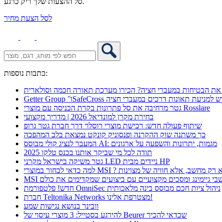
סל ההצעות שלך ריק כרגע.
לסל הצעת מחיר
כתבות נוספות:
את הבטיחות במעברי חציה? הכירו מערכת תאורה חכמה וסולארית
 אקספו פתרון חדש למניעת תאונות דרכים במעברי חציה
גטר מרחיבה את סל פתרונות בקרת הכניסה עם מוצרי Rosslare
בחירת מקרן למונדיאל 2026 | מדריך מקצועי
שיתוף פעולה חדש: רכישת מוצרי רוסלר דרך חברת גטר גרופ
כך משתנה שוק ההקרנה ופנסוניק קונקט נמצאת בלב המהפכה
המעבר לנציג קולי מבוסס AI: מגמות, יתרונות והשפעה על ארגונים
תודה לכל מי שביקר אותנו בכנס טלקו 2025
גטר משיקה בישראל מקרני LED ניידים מבית HP
 כדאי לבחור במוצרי MSI ? לא רק מחשב, אלא חוויה של מצוינות
מחשבי גיימינג ומסכים מקצועיים עם ביצועים שמקדימים את כולם
חדש! פלטפורמת OmniSec ניהול ציות חכם מבוסס בינה מלאכותית
חברת Teltonika Networks מצטרפת אלינו!
וובינר בנושא נגישות שמע
להירגע בסטייל: 3 מוצרי עיסוי של Beurer שכדאי להכיר