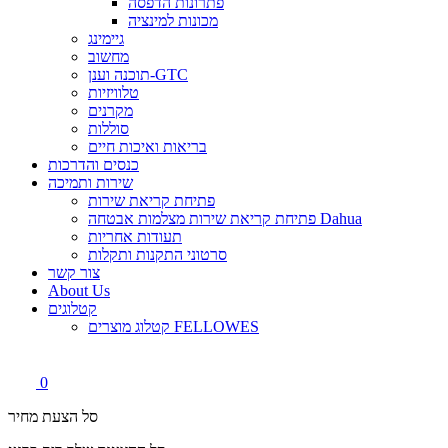
פתרונות הדפסה
מכונות למינציה
גיימינג
מחשוב
תוכנה וענן-GTC
טלוויזיות
מקרנים
סוללות
בריאות ואיכות חיים
כנסים והדרכות
שירות ותמיכה
פתיחת קריאת שירות
פתיחת קריאת שירות מצלמות אבטחה Dahua
תעודות אחריות
סרטוני התקנות ותקלות
צור קשר
About Us
קטלוגים
קטלוג מוצרים FELLOWES
0
סל הצעת מחיר