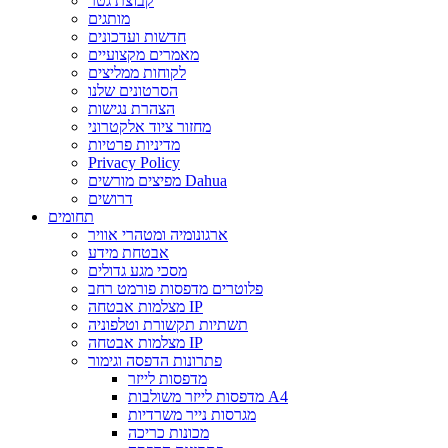
קבוצת גטר
מותגים
חדשות ועדכונים
מאמרים מקצועיים
לקוחות ממליצים
הסרטונים שלנו
הצהרת נגישות
מחזור ציוד אלקטרוני
מדיניות פרטיות
Privacy Policy
מפיצים מורשים Dahua
דרושים
תחומים
ארגונומיה ומטהרי אוויר
אבטחת מידע
מסכי מגע גדולים
פלוטרים מדפסות פורמט רחב
מצלמות אבטחה IP
תשתיות תקשורת וטלפוניה
מצלמות אבטחה IP
פתרונות הדפסה וגימור
מדפסות לייזר
מדפסות לייזר משולבות A4
מגרסות נייר משרדיות
מכונות כריכה