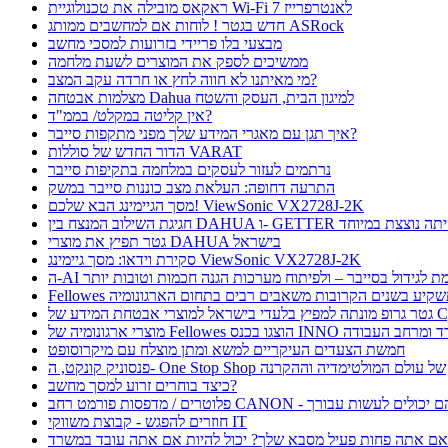
ראקאס מובילה את טכנולוגיית Wi-Fi 7 לאנטרפרייז
חדש בגטר ! לוחות אם למחשבים ממותג ASRock
מבצעי בלו פריידי בזרועות למסכי מחשב
ממשיכים לספק את המוצרים לשעת מלחמה
מי מאיתנו לא חווה לחץ או חרדה עקב המצב?
מצלמות אבטחה Dahua למיגון הבית, העסק והשטח
אין קליטה במקלט/ בממ"ד?
איך תגן עם מאגרי המידע שלך מפני מתקפות סייבר?
הדור החדש של סוללות VARAT
נרתמים לעזור לעסקים במלחמה בתקיפות סייבר
התרעה דחופה: העלאת מצב כוננות סייבר במשק
מסך הגיימינג הבא שלכם! ViewSonic VX2728J-2K
ת השילוב המנצח בין DAHUA ו- GETTER היתה נוצצת במיוחד
גטר תפיץ את מוצרי DAHUA בישראל
סקירת וידאו: מסך גיימינג ViewSonic VX2728J-2K
 תורמת לגידול בסייבר – ולפיתוח מערכות הגנה חכמות וטובות יותר
Fellow תשקיע בשנים הקרובות משאבים רבים בתחום הארגונומיה
בטחת המידע של CyFox
ו בכנס INNO כנס ציוד למשרד ומרחב העבודה
חמשת הצעדים העיקריים למשא ומתן מוצלח עם מיקרוסופט
פנסוניק קונקט, ה- One Stop Shop של עולם המולטימדיה וההקרנה
כיצד בוחרים זרוע למסך מחשב?
חוזרים להפגש - קבוצת משווקי IT
ם אתה פחות פעיל מסבא שלך? יכול להיות אם אתה עובד במשרד