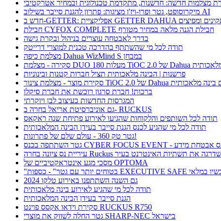
ת מצלמות חדשה: חדשנות, מתקדמת טכנולוגית ובמחיר אטרקטיבי
מיקרוסופט, גטר ופרו-ויז'ן מציגות: פתרון להגנת סייבר בשילוב AI
חבילת CYFOX COMPLETE חבילת הגנה מלאה במחיר מטורף
בדרך לאבטחה עוצרים בניהול ובקרת גישה
תודה לכל מי שהשתתף בהדרכה טכנית למוצרי דרייטק
מצלמת כיפה Dahua WizMind S במבחן
TiOC  של Dahua עם בינה מלאכותית
פרשנות | הבינה מלאכותית תציל חברות קטנות ובינוניות
וצר - מצלמת צינור TiOC 2.0 של Dahua עם בינה מלאכותית
ברכות! חברת סרגון רוכשת את חברת סיקלו
המגרסות החדשות בעיצוב לבן ויוקרתי
גם אוניברסיטת אריאל בחרה ב- RUCKUS
תודה לכל השותפים והלקוחות שהגיעו לאירוע פתיחת שנה ראקאס
תודה לכל מי שהגיע לכנס הגנת סייבר בעידן הבינה המלאכותית
גטר טק 360 - עולם שלם של פתרונות!
תתפה בכנס CYBER FOCUS EVENT - כנס אבטחת מידע
ריית נס ציונה בחרה Ruckus ושדרגה את תשתיות האינטרנט בעיר
מסכי מגע אינטראקטיביים של OPTOMA
תר עם גטר" - כספות EXECUTIVE SAFE עכשיו במלאי
גם השנה השתתפנו באירוע טלקו 2024
תודה לכל מי שהגיע לאירוע בינה מלאכותית
הגנת סייבר בעידן הבינה המלאכותית
סקירת וידאו אקסס פוינט RUCKUS R750
גטר החלה לשווק את מוצרי SHARP-NEC בישראל