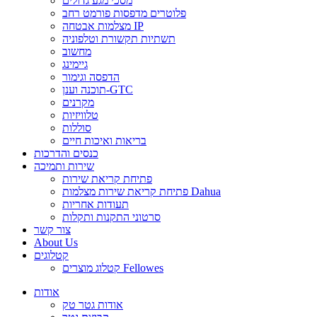
מסכי מגע גדולים
פלוטרים מדפסות פורמט רחב
מצלמות אבטחה IP
תשתיות תקשורת וטלפוניה
מחשוב
גיימינג
הדפסה וגימור
תוכנה וענן-GTC
מקרנים
טלוויזיות
סוללות
בריאות ואיכות חיים
כנסים והדרכות
שירות ותמיכה
פתיחת קריאת שירות
פתיחת קריאת שירות מצלמות Dahua
תעודות אחריות
סרטוני התקנות ותקלות
צור קשר
About Us
קטלוגים
קטלוג מוצרים Fellowes
אודות
אודות גטר טק