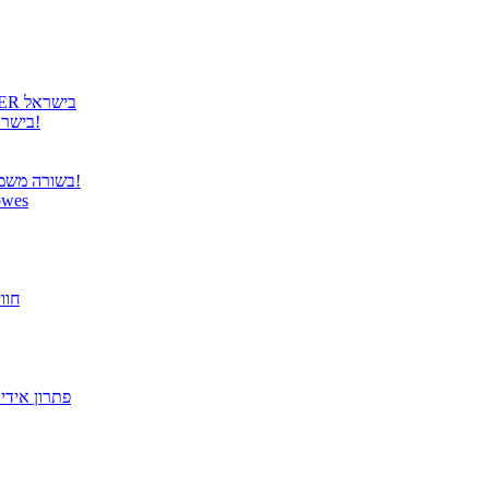
גטר גאה להציג: קבלת הנציגות הרשמית למוצרי COOLER MASTER בישראל
גטר משיקה נציגות בלעדית למוצרי Panasonic TOUGHBOOK בישראל!
בשורה משמחת ממשרד התקשורת – פטור מרישוי למערכות תקשורת אלחוטית!
הבריאות מתחילה בעבודה! הית
פתרו
מסך "27 VX2779-HD-PRO