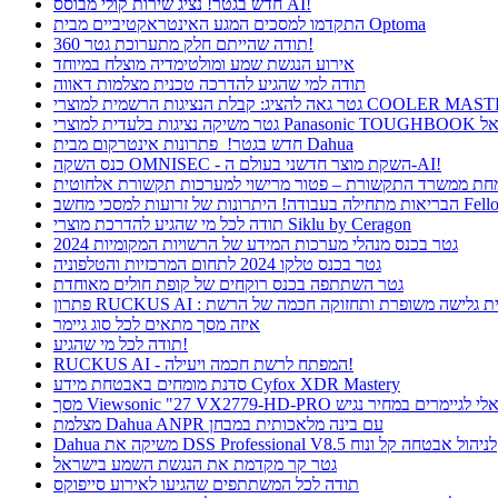
חדש בגטר! נציג שירות קולי מבוסס AI!
התקדמו למסכים המגע האינטראקטיביים מבית Optoma
תודה שהייתם חלק מתערוכת גטר 360!
אירוע הנגשת שמע ומולטימדיה מוצלח במיוחד
תודה למי שהגיע להדרכה טכנית מצלמות דאווה
חדש בגטר! פתרונות אינטרקום מבית Dahua
כנס השקה OMNISEC - השקת מוצר חדשני בעולם ה-AI!
רונות של זרועות למסכי מחשב Fellowes
תודה לכל מי שהגיע להדרכת מוצרי Siklu by Ceragon
גטר בכנס מנהלי מערכות המידע של הרשויות המקומיות 2024
גטר בכנס טלקו 2024 לתחום המרכזיות והטלפוניה
גטר השתתפה בכנס רוקחים של קופת חולים מאוחדת
ן RUCKUS AI : חווית גלישה משופרת ותחזוקה חכמה של הרשת
איזה מסך מתאים לכל סוג גיימר
תודה לכל מי שהגיע!
RUCKUS AI - המפתח לרשת חכמה ויעילה!
סדנת מומחים באבטחת מידע Cyfox XDR Mastery
Viewsonic  פתרון אידיאלי לגיימרים במחיר נגיש
מצלמת Dahua ANPR עם בינה מלאכותית במבחן
Dahua משיקה את DSS Professional V8.5 לניהול אבטחה קל ונוח
גטר קר מקדמת את הנגשת השמע בישראל
תודה לכל המשתתפים שהגיעו לאירוע סייפוקס