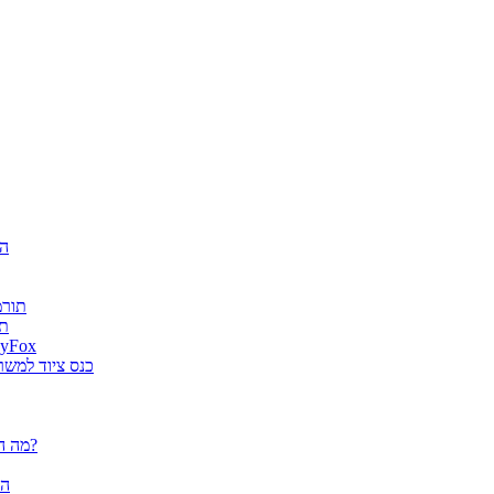
חגיג
ה-AI
es
גטר גרופ מונתה למפיץ בלעדי בישראל למוצרי א
מוצרי ארגונומיה של Fellowes הוצג
פלוטרים / מדפסות פורמט רחב CANON - מה הם יכולים לעשות עבורך?
הא