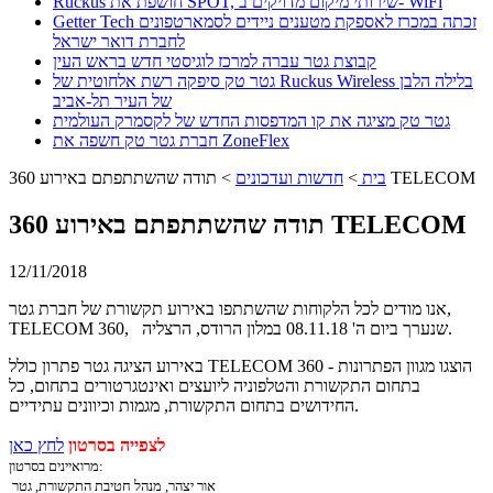
Ruckus חושפת את SPOT, שירותי מיקום מדויקים ב- WiFi
Getter Tech זכתה במכרז לאספקת מטענים ניידים לסמארטפונים
לחברת דואר ישראל
קבוצת גטר עברה למרכז לוגיסטי חדש בראש העין
גטר טק סיפקה רשת אלחוטית של Ruckus Wireless בלילה הלבן
של העיר תל-אביב
גטר טק מציגה את קו המדפסות החדש של לקסמרק העולמית
חברת גטר טק חשפה את ZoneFlex
תודה שהשתתפתם באירוע 360 TELECOM
בית
>
חדשות ועדכונים
>
תודה שהשתתפתם באירוע 360 TELECOM
12/11/2018
אנו מודים לכל הלקוחות שהשתתפו באירוע תקשורת של חברת גטר,
TELECOM 360, שנערך ביום ה' 08.11.18 במלון הרודס, הרצליה.
באירוע הציגה גטר פתרון כולל TELECOM 360 - הוצגו מגוון הפתרונות
בתחום התקשורת והטלפוניה ליועצים ואינטגרטורים בתחום, כל
החידושים בתחום התקשורת, מגמות וכיוונים עתידיים.
לצפייה בסרטון
לחץ כאן
מרואיינים בסרטון:
אור יצהר, מנהל חטיבת התקשורת, גטר