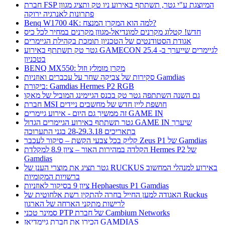
חברת FSP המיוצגת ע"י גטר, תשתתף באירוע ניו טק ותציג מגוון
פתרונות לאנרגיה ירוקה
Benq W1700 4K: למה הוא המקרן המנצח?
חדש! קטלוג מקרנים למונדיאל-מגוון מקרנים במחיר לכל כיס
אגודת הסטודנטים של הטכניון תומכת בקהילת הגיימרים
גטר טק תשתתף באירוע GAMECON לגיימרים שייערך ב- 25.4
בטכניון
BENQ MX550: מקרן מומלץ וזול
סקירות של צביקה שחר על עכברים ואוזניות Gamdias
ביקורת: Gamdias Hermes P2 RGB
גם השנה השתתפה גטר טק בכנס הגיימינג המוביל של מאקו
חברת MSI חושפת ליין חדש של מחשבים ניידים
זה ממשיך גם היום - אירוע גיימרים GAME IN
גטר תשתתף באירוע הגיימרים הגדול GAME IN שיערך
בתאריכים 28-29.3.18 בגני התערוכה
קליק בכל צבעי הקשת – סיקור לעכבר Zeus P1 של Gamdias
הקלדה במהירות האור – ציון 8.9 למקלדת Hermes P2 של
Gamdias
גטר תציג את מוצרי הענן של RUCKUS באירוע למנהלי המחשוב
ברשויות המקומיות
ציון 9 בסיקור לאוזניות Hephaestus P1 Gamdias
האגודה למען החייל בחרה להתקין רשת אלחוטית של Ruckus
לרישות מתקני הארחה של הארגון
סמינר טכני PTP של חברת Cambium Networks
הכירו את חברת גיימדיאז GAMDIAS