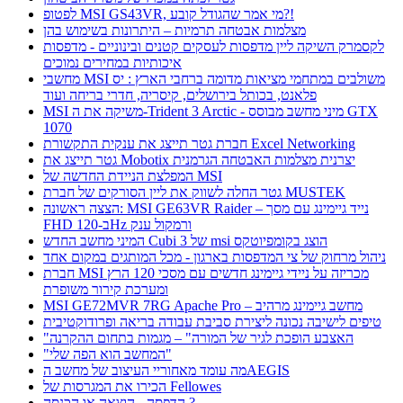
לפטופ MSI GS43VR, מי אמר שהגודל קובע?!
מצלמות אבטחה תרמיות – היתרונות בשימוש בהן
לקסמרק השיקה ליין מדפסות לעסקים קטנים ובינוניים - מדפסות
איכותיות במחירים נמוכים
מחשבי MSI משולבים במתחמי מציאות מדומה ברחבי הארץ : יס
פלאנט, בכותל בירושלים, קיסריה, חדרי בריחה ועוד
MSI משיקה את ה-Trident 3 Arctic - מיני מחשב מבוסס GTX
1070
חברת גטר תייצג את ענקית התקשורת Excel Networking
גטר תייצג את Mobotix יצרנית מצלמות האבטחה הגרמנית
המפלצת הניידת החדשה של MSI
גטר החלה לשווק את ליין הסורקים של חברת MUSTEK
הצצה ראשונה: MSI GE63VR Raider – נייד גיימינג עם מסך
FHD ב-120Hz ורמקול ענק
המיני מחשב החדש Cubi 3 של msi הוצג בקומפיוטקס
ניהול מרחוק של צי המדפסות בארגון - מכל המותגים במקום אחד
חברת MSI מכריזה על ניידי גיימינג חדשים עם מסכי 120 הרץ
ומערכת קירור משופרת
MSI GE72MVR 7RG Apache Pro – מחשב גיימינג מרהיב
טיפים לישיבה נכונה ליצירת סביבת עבודה בריאה ופרודוקטיבית
"האצבע הופכת לגיר של המורה" – מגמות בתחום ההקרנה
"המחשב הוא הפה שלי"
מה עומד מאחוריי העיצוב של מחשב הAEGIS
הכירו את המגרסות של Fellowes
הדפסה - הוצאה או הכנסה ?