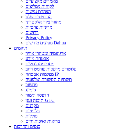
מאמרים מקצועיים
לקוחות ממליצים
הצהרת נגישות
הסרטונים שלנו
מחזור ציוד אלקטרוני
מדיניות פרטיות
דרושים
Privacy Policy
מפיצים מורשים Dahua
תחומים
ארגונומיה ומטהרי אוויר
אבטחת מידע
מסכי מגע גדולים
פלוטרים מדפסות פורמט רחב
מצלמות אבטחה IP
תשתיות תקשורת וטלפוניה
מחשוב
גיימינג
הדפסה וגימור
תוכנה וענן-GTC
מקרנים
טלוויזיות
סוללות
בריאות ואיכות חיים
כנסים והדרכות