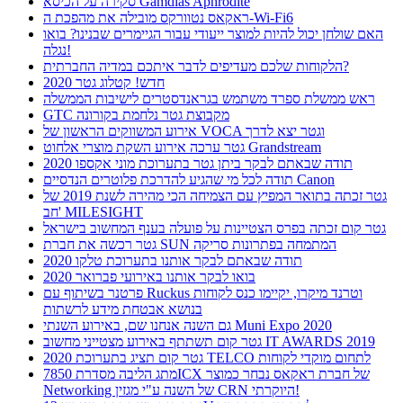
סקירה על הכיסא Gamdias Aphrodite
ראקאס נטוורקס מובילה את מהפכת ה-Wi-Fi6
האם שולחן יכול להיות למוצר ייעודי עבור הגיימרים שבנינו? בואו
נגלה!
הלקוחות שלכם מעדיפים לדבר איתכם במדיה החברתית?
חדש! קטלוג גטר 2020
ראש ממשלת ספרד משתמש בגראנדסטרים לישיבות הממשלה
GTC מקבוצת גטר נלחמת בקורונה
אירוע המשווקים הראשון של VOCA וגטר יצא לדרך
גטר ערכה אירוע השקת מוצרי אלחוט Grandstream
תודה שבאתם לבקר ביתן גטר בתערוכת מוני אקספו 2020
תודה לכל מי שהגיע להדרכת פלוטרים הנדסיים Canon
גטר זכתה בתואר המפיץ עם הצמיחה הכי מהירה לשנת 2019 של
חב' MILESIGHT
גטר קום זכתה בפרס הצטיינות על פועלה בענף המחשוב בישראל
גטר רכשה את חברת SUN המתמחה בפתרונות סריקה
תודה שבאתם לבקר אותנו בתערוכת טלקו 2020
בואו לבקר אותנו באירועי פברואר 2020
פרטנר בשיתוף עם Ruckus וטרנד מיקרו, יקיימו כנס לקוחות
בנושא אבטחת מידע לרשתות
גם השנה אנחנו שם, באירוע השנתי Muni Expo 2020
גטר קום תשתתף באירוע מצטייני מחשוב IT AWARDS 2019
גטר קום תציג בתערוכת 2020 TELCO לתחום מוקדי לקוחות
מתג הליבה מסדרת 7850ICX של חברת ראקאס נבחר כמוצר
Networking של השנה ע"י מגזין CRN היוקרתי!