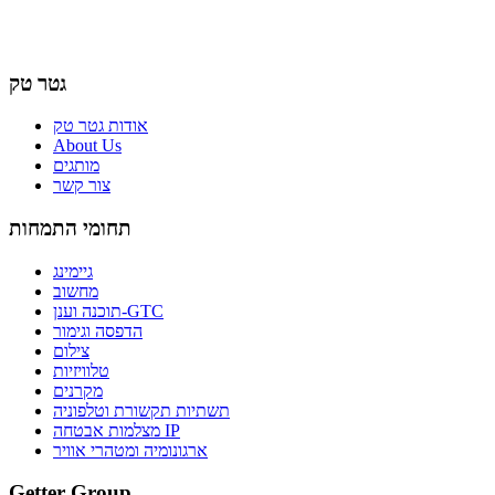
גטר טק
אודות גטר טק
About Us
מותגים
צור קשר
תחומי התמחות
גיימינג
מחשוב
תוכנה וענן-GTC
הדפסה וגימור
צילום
טלוויזיות
מקרנים
תשתיות תקשורת וטלפוניה
מצלמות אבטחה IP
ארגונומיה ומטהרי אוויר
Getter Group