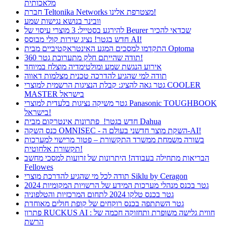
מלאכותית
חברת Teltonika Networks מצטרפת אלינו!
וובינר בנושא נגישות שמע
להירגע בסטייל: 3 מוצרי עיסוי של Beurer שכדאי להכיר
חדש בגטר! נציג שירות קולי מבוסס AI!
התקדמו למסכים המגע האינטראקטיביים מבית Optoma
תודה שהייתם חלק מתערוכת גטר 360!
אירוע הנגשת שמע ומולטימדיה מוצלח במיוחד
תודה למי שהגיע להדרכה טכנית מצלמות דאווה
גטר גאה להציג: קבלת הנציגות הרשמית למוצרי COOLER
MASTER בישראל
גטר משיקה נציגות בלעדית למוצרי Panasonic TOUGHBOOK
בישראל!
חדש בגטר! פתרונות אינטרקום מבית Dahua
כנס השקה OMNISEC - השקת מוצר חדשני בעולם ה-AI!
בשורה משמחת ממשרד התקשורת – פטור מרישוי למערכות
תקשורת אלחוטית!
הבריאות מתחילה בעבודה! היתרונות של זרועות למסכי מחשב
Fellowes
תודה לכל מי שהגיע להדרכת מוצרי Siklu by Ceragon
גטר בכנס מנהלי מערכות המידע של הרשויות המקומיות 2024
גטר בכנס טלקו 2024 לתחום המרכזיות והטלפוניה
גטר השתתפה בכנס רוקחים של קופת חולים מאוחדת
פתרון RUCKUS AI : חווית גלישה משופרת ותחזוקה חכמה של
הרשת