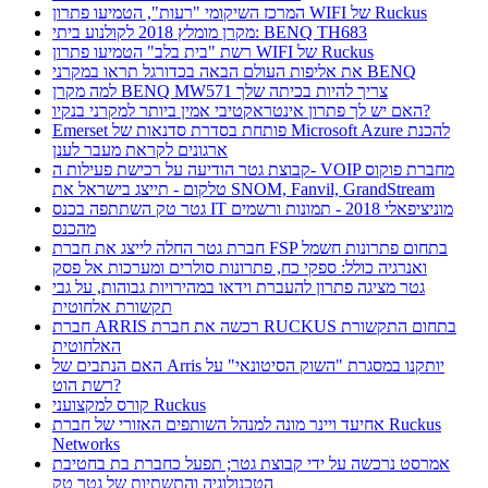
המרכז השיקומי "רעות", הטמיעו פתרון WIFI של Ruckus
מקרן מומלץ 2018 לקולנוע ביתי: BENQ TH683
רשת "בית בלב" הטמיעו פתרון WIFI של Ruckus
את אליפות העולם הבאה בכדורגל תראו במקרני BENQ
למה מקרן BENQ MW571 צריך להיות בכיתה שלך
האם יש לך פתרון אינטראקטיבי אמין ביותר למקרני בנקיו?
Emerset פותחת בסדרת סדנאות של Microsoft Azure להכנת
ארגונים לקראת מעבר לענן
קבוצת גטר הודיעה על רכישת פעילות ה- VOIP מחברת פוקוס
טלקום - תייצג בישראל את SNOM, Fanvil, GrandStream
גטר טק השתתפה בכנס IT מוניציפאלי 2018 - תמונות ורשמים
מהכנס
חברת גטר החלה לייצג את חברת FSP בתחום פתרונות חשמל
ואנרגיה כולל: ספקי כח, פתרונות סולרים ומערכות אל פסק
גטר מציגה פתרון להעברת וידאו במהירויות גבוהות, על גבי
תקשורת אלחוטית
חברת ARRIS רכשה את חברת RUCKUS בתחום התקשורת
האלחוטית
האם הנתבים של Arris יותקנו במסגרת "השוק הסיטונאי" על
רשת הוט?
קורס למקצועני Ruckus
אחיעד ויינר מונה למנהל השותפים האזורי של חברת Ruckus
Networks
אמרסט נרכשה על ידי קבוצת גטר; תפעל כחברת בת בחטיבת
הטכנולוגיה והתשתיות של גטר טק