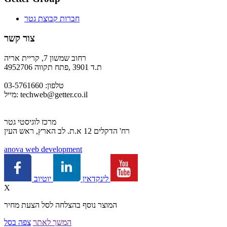
חברות קבוצת גטר
צור קשר
רחוב שמשון 7, קריית אריה
ת.ד 3901 ,פתח תקווה 4952706
טלפון: 03-5761660
techweb@getter.co.il
מייל:
מרכז לוגיסטי גטר
רח' הדקלים 12 א.ת. לב הארץ, ראש העין
a
nova web development
יוטיוב
לינקדאין
X
המוצר נוסף בהצלחה לסל הצעת מחיר
המשך לאתר
צפה בסל