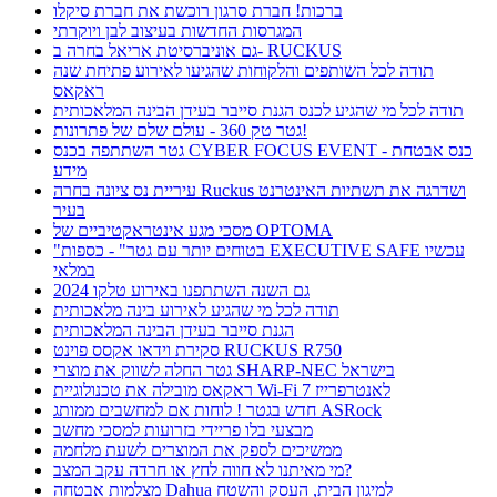
ברכות! חברת סרגון רוכשת את חברת סיקלו
המגרסות החדשות בעיצוב לבן ויוקרתי
גם אוניברסיטת אריאל בחרה ב- RUCKUS
תודה לכל השותפים והלקוחות שהגיעו לאירוע פתיחת שנה
ראקאס
תודה לכל מי שהגיע לכנס הגנת סייבר בעידן הבינה המלאכותית
גטר טק 360 - עולם שלם של פתרונות!
גטר השתתפה בכנס CYBER FOCUS EVENT - כנס אבטחת
מידע
עיריית נס ציונה בחרה Ruckus ושדרגה את תשתיות האינטרנט
בעיר
מסכי מגע אינטראקטיביים של OPTOMA
"בטוחים יותר עם גטר" - כספות EXECUTIVE SAFE עכשיו
במלאי
גם השנה השתתפנו באירוע טלקו 2024
תודה לכל מי שהגיע לאירוע בינה מלאכותית
הגנת סייבר בעידן הבינה המלאכותית
סקירת וידאו אקסס פוינט RUCKUS R750
גטר החלה לשווק את מוצרי SHARP-NEC בישראל
ראקאס מובילה את טכנולוגיית Wi-Fi 7 לאנטרפרייז
חדש בגטר ! לוחות אם למחשבים ממותג ASRock
מבצעי בלו פריידי בזרועות למסכי מחשב
ממשיכים לספק את המוצרים לשעת מלחמה
מי מאיתנו לא חווה לחץ או חרדה עקב המצב?
מצלמות אבטחה Dahua למיגון הבית, העסק והשטח