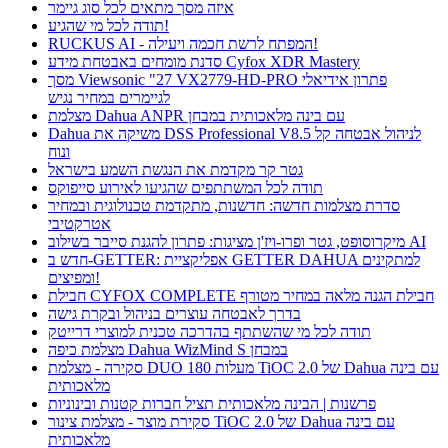
איזה מסך מתאים לכל סוג גיימר
תודה לכל מי שהגיע!
RUCKUS AI - המפתח לרשת חכמה ויעילה!
סדנת מומחים באבטחת מידע Cyfox XDR Mastery
מסך Viewsonic "27 VX2779-HD-PRO פתרון אידיאלי
לגיימרים במחיר נגיש
מצלמת Dahua ANPR עם בינה מלאכותית במבחן
Dahua משיקה את DSS Professional V8.5 לניהול אבטחה קל
ונוח
גטר קר מקדמת את הנגשת השמע בישראל
תודה לכל המשתתפים שהגיעו לאירוע סייפוקס
סדרת מצלמות חדשה: חדשנות, מתקדמת טכנולוגית ובמחיר
אטרקטיבי
מיקרוסופט, גטר ופרו-ויז'ן מציגות: פתרון להגנת סייבר בשילוב AI
חדש ב-GETTER: אפליקציית GETTER DAHUA למתקינים
ומפיצים!
חבילת CYFOX COMPLETE חבילת הגנה מלאה במחיר מטורף
בדרך לאבטחה עוצרים בניהול ובקרת גישה
תודה לכל מי שהשתתף בהדרכה טכנית למוצרי דרייטק
מצלמת כיפה Dahua WizMind S במבחן
סקירה - מצלמת DUO 180 מעלות TiOC 2.0 של Dahua עם בינה
מלאכותית
פרשנות | הבינה מלאכותית תציל חברות קטנות ובינוניות
סקירת מוצר - מצלמת צינור TiOC 2.0 של Dahua עם בינה
מלאכותית