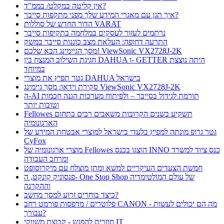
אין קליטה במקלט/ בממ"ד?
איך תגן עם מאגרי המידע שלך מפני מתקפות סייבר?
הדור החדש של סוללות VARAT
נרתמים לעזור לעסקים במלחמה בתקיפות סייבר
התרעה דחופה: העלאת מצב כוננות סייבר במשק
מסך הגיימינג הבא שלכם! ViewSonic VX2728J-2K
חגיגת השילוב המנצח בין DAHUA ו- GETTER היתה נוצצת
במיוחד
גטר תפיץ את מוצרי DAHUA בישראל
סקירת וידאו: מסך גיימינג ViewSonic VX2728J-2K
ה-AI תורמת לגידול בסייבר – ולפיתוח מערכות הגנה חכמות
וטובות יותר
Fellowes תשקיע בשנים הקרובות משאבים רבים בתחום
הארגונומיה
גטר גרופ מונתה למפיץ בלעדי בישראל למוצרי אבטחת המידע של
CyFox
מוצרי ארגונומיה של Fellowes הוצגו בכנס INNO כנס ציוד למשרד
ומרחב העבודה
חמשת הצעדים העיקריים למשא ומתן מוצלח עם מיקרוסופט
פנסוניק קונקט, ה- One Stop Shop של עולם המולטימדיה
וההקרנה
כיצד בוחרים זרוע למסך מחשב?
פלוטרים / מדפסות פורמט רחב CANON - מה הם יכולים לעשות
עבורך?
חוזרים להפגש - קבוצת משווקי IT