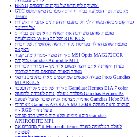
BENQ משיקה ליין חדש של מקרנים "חכמים"
GTC מקבוצת גטר הטמיעה בביה"ח הדסה מערכת מיקרוסופט
Teams
גטר קום מביאה בשורה לגידול בתעבורת הנתונים -נתבי התקשורת
של דרייטק
מועצת שוהם משדרגת את תשתיות האינטרנט בביה"ס
בטכנולוגיית WiFi6 של חב' RUCKUS
מועצת שוהם החלה בפריסת נקודות גישה אלחוטיות של חברת
ראקאס
סקירת מוצר -מסך גיימינג קעור MSI Optix MAG272CQR
ביקורת: Gamdias Aphrodite ML1
בעידן הקורונה אתם רוצה לנשום אויר נקי – המדריך לבחירת
מטהר האוויר המתאים ביותר לצרכיך
מארז מעולה לאנשים שמחפשים מארז בתקציב נורמלי Gamdias
M1 ARGUS
סקירה של סט מקלדת ועכבר Gamdias: Hermes E1A 7 color
מקלדת מעולה, נוחה לעבודה ולתפעול Gamdias Hermes P3
אוזניות מצוינות קנייה טובה שחבל לפספס Gamdias Hebe P1A
מאוורירי Gamdias AEOLUS M2 1204R העיצוב נראה מעולה
וה- RGB פועל נהדר
כיסא גיימינג שלא היה מבייש רכב ספורט Gamdias
APHRODITE MF1
איך מחברים את Microsoft Teams לעולם הטלפוניה בצורה
פשוטה?