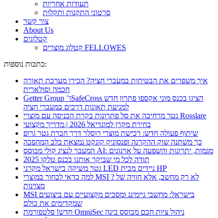
תעודות אחריות
סרטוני התקנות ותקלות
צור קשר
About Us
קטלוגים
קטלוג מוצרים FELLOWES
כתבות נוספות:
איך משפרים את הבטיחות במעברי חציה? הכירו מערכת תאורה
חכמה וסולארית
Getter Group ו־SafeCross הציגו בכנס מוני אקספו פתרון חדש
למניעת תאונות דרכים במעברי חציה
גטר מרחיבה את סל פתרונות בקרת הכניסה עם מוצרי Rosslare
בחירת מקרן למונדיאל 2026 | מדריך מקצועי
שיתוף פעולה חדש: רכישת מוצרי רוסלר דרך חברת גטר גרופ
כך משתנה שוק ההקרנה ופנסוניק קונקט נמצאת בלב המהפכה
המעבר לנציג קולי מבוסס AI: מגמות, יתרונות והשפעה על ארגונים
תודה לכל מי שביקר אותנו בכנס טלקו 2025
גטר משיקה בישראל מקרני LED ניידים מבית HP
למה כדאי לבחור במוצרי MSI ? לא רק מחשב, אלא חוויה של
מצוינות
MSI בישראל: מחשבי גיימינג ומסכים מקצועיים עם ביצועים
שמקדימים את כולם
חדש! פלטפורמת OmniSec ניהול ציות חכם מבוסס בינה