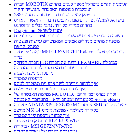
חברת MOBOTIX הגרמנית תקיים בישראל מספר כנסים בתחום
המצלמות בעולמות האבטחה ,תעשייה וחינוך
דרייטק יצאה בסדרת נתבים חדשה מסוג 2862
גטר גרופ מונתה לנציגת חברת התקשורת אריס (Arris) בישראל
בתחום ממירי טלוויזיה, נתבי כבלים ואינטרנט
DraySchool מגיע לישראל!
חזקים ודקים: msi חשפה מחשבי משחקים שמשנים סטנדרטים
משפחת מתגים מנוהלים אמינים המאפשרים גמישות ופשטות
למנהלי הרשת
גאדג’טי מסקר: MSI GE63VR 7RF Raider – גיימינג מקסימלי
בנייד
חברת המחקר IDC דרגה את חברת LEXMARK כמובילה
בתחום פתרונות האבטחה לתחום ההדפסה
מדפסת מומלצת לעסק
מדפסות למשרד
איך לבחור מדפסת לייזר צבעונית משולבת לעסק
איך לבחור מדפסת לייזר צבעונית מומלצת
מצלמת האבטחה של MOBOTIX זכתה בפרס "מגן הזהב"
בקטגוריית "מעקב וידאו" בתערוכת האבטחה SecurityExpo
סקירה: ADATA XPG SX8000 M.2 אחסון SSD מהיר לכל כיס
מחשב MSI בסקירה מצולמת - מפלצת גיימינג 14"
איך לבחור מדפסת לייזר למשרד
נפתח קורס מקצועי RUCKUS Wise
ביקורת - MSI GE72MVR-7RG
גטר זכתה במכרז של משרד הביטחון