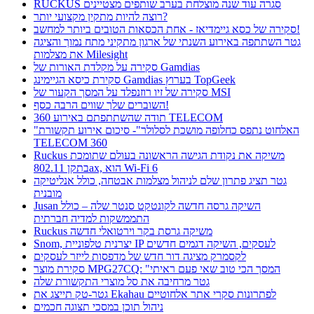
RUCKUS סגרה עוד שנה מוצלחת בערב שותפים מצטיינים
רוצה להיות מתקין מקצועי יותר?
סקירה של כסא גיימדיאז - אחת הכסאות הטובים ביותר למחשב!
גטר השתתפה באירוע השנתי של ארגון מתקיני מתח נמוך והציגה
את מצלמות Milesight
סקירה על מקלדת האורות של Gamdias
סקירת כיסא הגיימינג Gamdias בערוץ TopGeek
סקירה של זיו רוזנפלד על המסך הקעור של MSI
השוברים שלך שווים הרבה כסף!
תודה שהשתתפתם באירוע 360 TELECOM
"האלחוט נתפס כחלופה מושכת לסלולר"- סיכום אירוע תקשורת
TELECOM 360
Ruckus משיקה את נקודת הגישה הראשונה בעולם שתומכת
בתקן 802.11ax, הוא Wi-Fi 6
גטר תציג פתרון שלם לניהול מצלמות אבטחה, כולל אנליטיקה
מובנית
Jusan השיקה גרסה חדשה לקונטקט סנטר שלה – כולל
התממשקות למדיה חברתית
Ruckus משיקה גרסת בקר וירטואלי חדשה
Snom, יצרנית טלפוניית IP לעסקים, השיקה דגמים חדשים
לקסמרק מציגה דור חדש של מדפסות לייזר לעסקים
סקירת מוצר MPG27CQ: "המסך הכי טוב שאי פעם ראיתי
גטר מרחיבה את סל מוצרי התקשורת שלה
גטר-טק תייצג את Ekahau לפתרונות סקרי אתר אלחוטיים
ניהול תוכן במסכי תצוגה חכמים