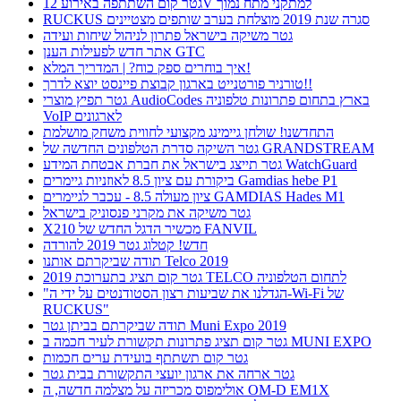
גטר קום השתתפה באירוע 12V למתקני מתח נמוך
RUCKUS סגרה שנת 2019 מוצלחת בערב שותפים מצטיינים
גטר משיקה בישראל פתרון לניהול שיחות ועידה
אתר חדש לפעילות הענן GTC
איך בוחרים ספק כוח? | המדריך המלא!
טורניר פורטנייט בארגון קבוצת פיינסט יוצא לדרך!!
גטר תפיץ מוצרי AudioCodes בארץ בתחום פתרונות טלפוניה
VoIP לארגונים
התחדשנו! שולחן גיימינג מקצועי לחווית משחק מושלמת
גטר השיקה סדרת הטלפונים החדשה של GRANDSTREAM
גטר תייצג בישראל את חברת אבטחת המידע WatchGuard
ביקורת עם ציון 8.5 לאוזניות גיימרים Gamdias hebe P1
ציון מעולה 8.5 - עכבר לגיימרים GAMDIAS Hades M1
גטר משיקה את מקרני פנסוניק בישראל
X210 מכשיר הדגל החדש של FANVIL
חדש! קטלוג גטר 2019 להורדה
תודה שביקרתם אותנו Telco 2019
גטר קום תציג בתערוכת 2019 TELCO לתחום הטלפוניה
"הגדלנו את שביעות רצון הסטודנטים על ידי ה-Wi-Fi של
RUCKUS"
תודה שביקרתם בביתן גטר Muni Expo 2019
גטר קום תציג פתרונות תקשורת לעיר חכמה ב MUNI EXPO
גטר קום תשתתף בועידת ערים חכמות
גטר ארחה את ארגון יועצי התקשורת בבית גטר
אולימפוס מכריזה על מצלמה חדשה, ה OM-D EM1X