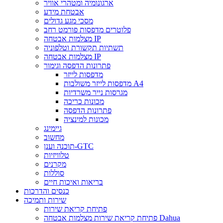
ארגונומיה ומטהרי אוויר
אבטחת מידע
מסכי מגע גדולים
פלוטרים מדפסות פורמט רחב
מצלמות אבטחה IP
תשתיות תקשורת וטלפוניה
מצלמות אבטחה IP
פתרונות הדפסה וגימור
מדפסות לייזר
מדפסות לייזר משולבות A4
מגרסות נייר משרדיות
מכונות כריכה
פתרונות הדפסה
מכונות למינציה
גיימינג
מחשוב
תוכנה וענן-GTC
טלוויזיות
מקרנים
סוללות
בריאות ואיכות חיים
כנסים והדרכות
שירות ותמיכה
פתיחת קריאת שירות
פתיחת קריאת שירות מצלמות אבטחה Dahua