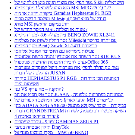
גטר תפיץ את מוצרי הגיגה ביט האלחוטי של Siklu הישראלית
הוא הגיע לישראל ! מסך גיימינג MSI MPG27CQ "27
ביקורת וידאו: אוזניות Gamdias Hephaestus P1 RGB
מצלמה חדשה מבית Milesight בגודל של סמארטפון
מותג MSI דורג במקום הראשון
המסך החדש של MSI: טעות או הצלחה?
ציון מעולה 8.6 למסך הגיימינג BENQ ZOWIE XL2411
גטר החלה לשווק את מצלמות Milesight עם יתרון בחושך
מסך הגיימינג BenQ Zowie XL2411 בביקורת
פעילות גיימדיאז עם היוטיובר המוביל אליאסו
גטר רישתה את אצטדיון נתניה ברשת אלחוטית RUCKUS
נעים להכיר: התכונות החדשות שנוספו ל-Office 365
גטר טק החלה להפיץ את מערכות ניהול המוקדים ומערכות
ההקלטה של חברת JUSAN
סקירה HEPHAESTUS P1 RGB - האוזניות הכי מיוחדות
שקיימות היום
ענן VS התקנה – מה עדיף?
גטר טק תפיץ את חב' JUSAN , המתמחה בפתרונות טלפוניה
הגיעו לארץ! מסכי המחשב הקעורים של MSI לג'יימרים
כונן ADATA XPG SX8200 בביקורת – שובר שוק ולא מתנצל
חברת GRANDSTREAM השיקה מכשיר רב עוצמה, לשיחות
ועידה בווידאו באיכות 4k
ציון 9 - עכבר לגיימרים GAMDIAS ZEUS P1
תיקון אבטחה בנתבי DrayTek
מקרן במבצע מונדיאל – MW550 BENQ