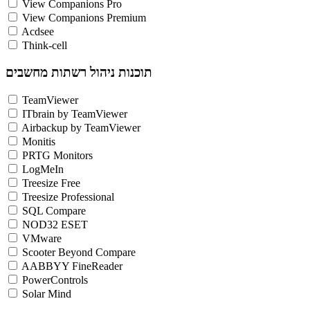
View Companions Pro
View Companions Premium
Acdsee
Think-cell
תוכנות ניהול רשתות מחשבים
TeamViewer
ITbrain by TeamViewer
Airbackup by TeamViewer
Monitis
PRTG Monitors
LogMeIn
Treesize Free
Treesize Professional
SQL Compare
NOD32 ESET
VMware
Scooter Beyond Compare
AABBYY FineReader
PowerControls
Solar Mind