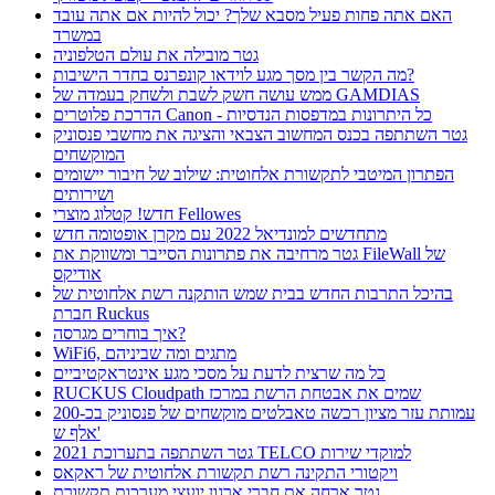
האם אתה פחות פעיל מסבא שלך? יכול להיות אם אתה עובד
במשרד
גטר מובילה את עולם הטלפוניה
מה הקשר בין מסך מגע לוידאו קונפרנס בחדר הישיבות?
ממש עושה חשק לשבת ולשחק בעמדה של GAMDIAS
הדרכת פלוטרים Canon - כל היתרונות במדפסות הנדסיות
גטר השתתפה בכנס המחשוב הצבאי והציגה את מחשבי פנסוניק
המוקשחים
הפתרון המיטבי לתקשורת אלחוטית: שילוב של חיבור יישומים
ושירותים
חדש! קטלוג מוצרי Fellowes
מתחדשים למונדיאל 2022 עם מקרן אופטומה חדש
גטר מרחיבה את פתרונות הסייבר ומשווקת את FileWall של
אודיקס
בהיכל התרבות החדש בבית שמש הותקנה רשת אלחוטית של
חברת Ruckus
איך בוחרים מגרסה?
WiFi6, מתגים ומה שביניהם
כל מה שרצית לדעת על מסכי מגע אינטראקטיביים
RUCKUS Cloudpath שמים את אבטחת הרשת במרכז
עמותת עזר מציון רכשה טאבלטים מוקשחים של פנסוניק בכ-200
אלף ש'
גטר השתתפה בתערוכת 2021 TELCO למוקדי שירות
ויקטורי התקינה רשת תקשורת אלחוטית של ראקאס
גטר ארחה את חברי ארגון יועצי מערכות תקשורת