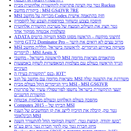
גטר טק הציגה פתרונות לתקשורת אלחוטית מבית Ruckus
ביקורת מחשב : MSI GS43VR 7RE
MSI מכריזה על מחשב Codex חזק בהתאמה אישית
חיסכון בצבע ובשחור במדפסות הצבע של לקסמרק
גטר תציג את השילוב המנצח של מערכת תקשורת אלחוטית
ומצלמות אבטחה ממקור אחד
ADATA השיקה כרטיס SSD חיצוני מוקשח – הראשון מסוגו!
סיקור GT72 Dominator Pro – מרוב עצים לא רואים את היער
MSI משיקה באירוע הגיימרים, לראשונה בישראל, חללית מחשב
לגיימרים : MSI Aegis X
לראשונה בישראל - מחשבי MSI מותאמים מציאות מדומה
הנייד הראשון בעולם עם מצלמות המאפשרות לשחק באמצעות
העיניים
כנס "תקשורת בעידן ה- IOT"
מציאות מדומה עם מחשב על הגב: MSI משדרגת את ההצעה שלה
נייד הגיימרים הקל בעולם מבית MSI - MSI GS63VR
יועצי התקשורת בישראל נחשפו לפורטפוליו עשיר של פתרונות
תקשורת חדשניים
מהפכה בעולם האלחוט ובעולם מצלמות אבטחה
Computex 2015 – הביתן של MSI
גטר טק, קיבלה את הזיכיון לייצג את קו המחשבים של הענק
הבינלאומי MSI
בועז יהודה, קבוצת גטר: "השוק המקומי החל להתעורר השנה"
מיזוג חברת גטר טק לתוך חברת גטר גרופ בע"מ