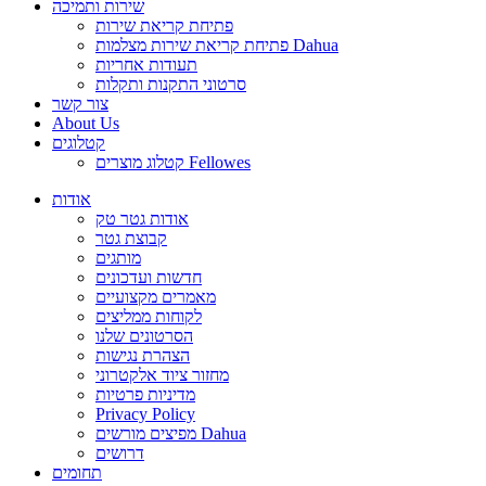
שירות ותמיכה
פתיחת קריאת שירות
פתיחת קריאת שירות מצלמות Dahua
תעודות אחריות
סרטוני התקנות ותקלות
צור קשר
About Us
קטלוגים
קטלוג מוצרים Fellowes
אודות
אודות גטר טק
קבוצת גטר
מותגים
חדשות ועדכונים
מאמרים מקצועיים
לקוחות ממליצים
הסרטונים שלנו
הצהרת נגישות
מחזור ציוד אלקטרוני
מדיניות פרטיות
Privacy Policy
מפיצים מורשים Dahua
דרושים
תחומים