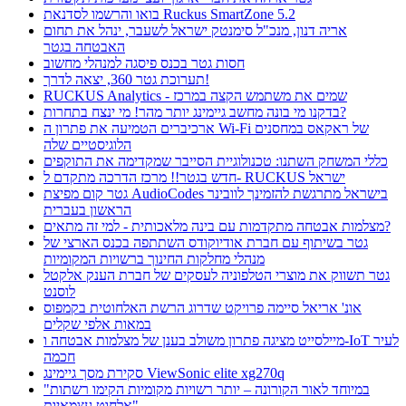
בואו והרשמו לסדנאת Ruckus SmartZone 5.2
אריה דנון, מנכ"ל סימנטק ישראל לשעבר, ינהל את תחום
האבטחה בגטר
חסות גטר בכנס פיסגה למנהלי מחשוב
תערוכת גטר 360, יצאה לדרך!
RUCKUS Analytics - שמים את משתמש הקצה במרכז
בדקנו מי בונה מחשב גיימינג יותר מהר! מי ינצח בתחרות?
ארכיברים הטמיעה את פתרון ה Wi-Fi של ראקאס במחסנים
הלוגיסטיים שלה
כללי המשחק השתנו: טכנולוגיית הסייבר שמקדימה את התוקפים
חדש בגטר!! מרכז הדרכה מתקדם ל- RUCKUS ישראל
גטר קום מפיצת AudioCodes בישראל מתרגשת להזמינך לוובינר
הראשון בעברית
מצלמות אבטחה מתקדמות עם בינה מלאכותית - למי זה מתאים?
גטר בשיתוף עם חברת אודיוקודס השתתפה בכנס הארצי של
מנהלי מחלקות החינוך ברשויות המקומיות
גטר תשווק את מוצרי הטלפוניה לעסקים של חברת הענק אלקטל
לוסנט
אונ' אריאל סיימה פרויקט שדרוג הרשת האלחוטית בקמפוס
במאות אלפי שקלים
מיילסייט מציגה פתרון משולב בענן של מצלמות אבטחה ו-IoT לעיר
חכמה
סקירת מסך גיימינג ViewSonic elite xg270q
"במיוחד לאור הקורונה – יותר רשויות מקומיות הקימו רשתות
אלחוט עצמאיות"