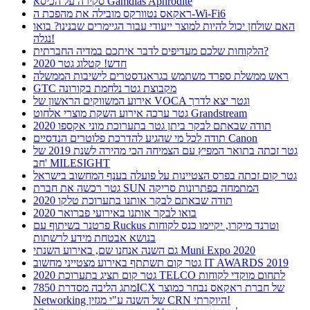
סקירה על הכיסא Gamdias Aphrodite
ראקאס נטוורקס מובילה את מהפכת ה-Wi-Fi6
האם שולחן יכול להיות למוצר ייעודי עבור הגיימרים שבנינו? בואו
נגלה!
הלקוחות שלכם מעדיפים לדבר איתכם במדיה החברתית?
חדש! קטלוג גטר 2020
ראש ממשלת ספרד משתמש בגראנדסטרים לישיבות הממשלה
GTC מקבוצת גטר נלחמת בקורונה
אירוע המשווקים הראשון של VOCA וגטר יצא לדרך
גטר ערכה אירוע השקת מוצרי אלחוט Grandstream
תודה שבאתם לבקר ביתן גטר בתערוכת מוני אקספו 2020
תודה לכל מי שהגיע להדרכת פלוטרים הנדסיים Canon
גטר זכתה בתואר המפיץ עם הצמיחה הכי מהירה לשנת 2019 של
חב' MILESIGHT
גטר קום זכתה בפרס הצטיינות על פועלה בענף המחשוב בישראל
גטר רכשה את חברת SUN המתמחה בפתרונות סריקה
תודה שבאתם לבקר אותנו בתערוכת טלקו 2020
בואו לבקר אותנו באירועי פברואר 2020
פרטנר בשיתוף עם Ruckus וטרנד מיקרו, יקיימו כנס לקוחות
בנושא אבטחת מידע לרשתות
גם השנה אנחנו שם, באירוע השנתי Muni Expo 2020
גטר קום תשתתף באירוע מצטייני מחשוב IT AWARDS 2019
גטר קום תציג בתערוכת 2020 TELCO לתחום מוקדי לקוחות
מתג הליבה מסדרת 7850ICX של חברת ראקאס נבחר כמוצר
Networking של השנה ע"י מגזין CRN היוקרתי!