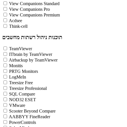
View Companions Standard
View Companions Pro
View Companions Premium
Acdsee
Think-cell
תוכנות ניהול רשתות מחשבים
TeamViewer
ITbrain by TeamViewer
Airbackup by TeamViewer
Monitis
PRTG Monitors
LogMeIn
Treesize Free
Treesize Professional
SQL Compare
NOD32 ESET
VMware
Scooter Beyond Compare
AABBYY FineReader
PowerControls