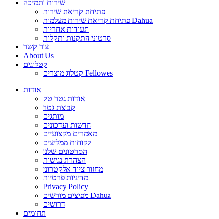
שירות ותמיכה
פתיחת קריאת שירות
פתיחת קריאת שירות מצלמות Dahua
תעודות אחריות
סרטוני התקנות ותקלות
צור קשר
About Us
קטלוגים
קטלוג מוצרים Fellowes
אודות
אודות גטר טק
קבוצת גטר
מותגים
חדשות ועדכונים
מאמרים מקצועיים
לקוחות ממליצים
הסרטונים שלנו
הצהרת נגישות
מחזור ציוד אלקטרוני
מדיניות פרטיות
Privacy Policy
מפיצים מורשים Dahua
דרושים
תחומים