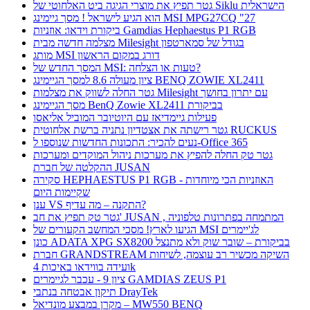
גטר תפיץ את מוצרי הגיגה ביט האלחוטי של Siklu הישראלית
הוא הגיע לישראל ! מסך גיימינג MSI MPG27CQ "27
ביקורת וידאו: אוזניות Gamdias Hephaestus P1 RGB
מצלמה חדשה מבית Milesight בגודל של סמארטפון
מותג MSI דורג במקום הראשון
המסך החדש של MSI: טעות או הצלחה?
ציון מעולה 8.6 למסך הגיימינג BENQ ZOWIE XL2411
גטר החלה לשווק את מצלמות Milesight עם יתרון בחושך
מסך הגיימינג BenQ Zowie XL2411 בביקורת
פעילות גיימדיאז עם היוטיובר המוביל אליאסו
גטר רישתה את אצטדיון נתניה ברשת אלחוטית RUCKUS
נעים להכיר: התכונות החדשות שנוספו ל-Office 365
גטר טק החלה להפיץ את מערכות ניהול המוקדים ומערכות
ההקלטה של חברת JUSAN
סקירה HEPHAESTUS P1 RGB - האוזניות הכי מיוחדות
שקיימות היום
ענן VS התקנה – מה עדיף?
גטר טק תפיץ את חב' JUSAN , המתמחה בפתרונות טלפוניה
הגיעו לארץ! מסכי המחשב הקעורים של MSI לג'יימרים
כונן ADATA XPG SX8200 בביקורת – שובר שוק ולא מתנצל
חברת GRANDSTREAM השיקה מכשיר רב עוצמה, לשיחות
ועידה בווידאו באיכות 4k
ציון 9 - עכבר לגיימרים GAMDIAS ZEUS P1
תיקון אבטחה בנתבי DrayTek
מקרן במבצע מונדיאל – MW550 BENQ