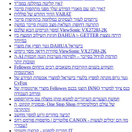
אין קליטה במקלט/ בממ"ד?
איך תגן עם מאגרי המידע שלך מפני מתקפות סייבר?
הדור החדש של סוללות VARAT
נרתמים לעזור לעסקים במלחמה בתקיפות סייבר
התרעה דחופה: העלאת מצב כוננות סייבר במשק
מסך הגיימינג הבא שלכם! ViewSonic VX2728J-2K
חגיגת השילוב המנצח בין DAHUA ו- GETTER היתה נוצצת
במיוחד
גטר תפיץ את מוצרי DAHUA בישראל
סקירת וידאו: מסך גיימינג ViewSonic VX2728J-2K
ה-AI תורמת לגידול בסייבר – ולפיתוח מערכות הגנה חכמות
וטובות יותר
Fellowes תשקיע בשנים הקרובות משאבים רבים בתחום
הארגונומיה
גטר גרופ מונתה למפיץ בלעדי בישראל למוצרי אבטחת המידע של
CyFox
מוצרי ארגונומיה של Fellowes הוצגו בכנס INNO כנס ציוד למשרד
ומרחב העבודה
חמשת הצעדים העיקריים למשא ומתן מוצלח עם מיקרוסופט
פנסוניק קונקט, ה- One Stop Shop של עולם המולטימדיה
וההקרנה
כיצד בוחרים זרוע למסך מחשב?
פלוטרים / מדפסות פורמט רחב CANON - מה הם יכולים לעשות
עבורך?
חוזרים להפגש - קבוצת משווקי IT