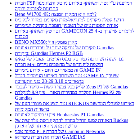
חברת FSP המיוצגת ע"י גטר, תשתתף באירוע ניו טק ותציג מגוון
פתרונות לאנרגיה ירוקה
Benq W1700 4K: למה הוא המקרן המנצח?
חדש! קטלוג מקרנים למונדיאל-מגוון מקרנים במחיר לכל כיס
אגודת הסטודנטים של הטכניון תומכת בקהילת הגיימרים
גטר טק תשתתף באירוע GAMECON לגיימרים שייערך ב- 25.4
בטכניון
BENQ MX550: מקרן מומלץ וזול
סקירות של צביקה שחר על עכברים ואוזניות Gamdias
ביקורת: Gamdias Hermes P2 RGB
גם השנה השתתפה גטר טק בכנס הגיימינג המוביל של מאקו
חברת MSI חושפת ליין חדש של מחשבים ניידים
זה ממשיך גם היום - אירוע גיימרים GAME IN
גטר תשתתף באירוע הגיימרים הגדול GAME IN שיערך
בתאריכים 28-29.3.18 בגני התערוכה
קליק בכל צבעי הקשת – סיקור לעכבר Zeus P1 של Gamdias
הקלדה במהירות האור – ציון 8.9 למקלדת Hermes P2 של
Gamdias
גטר תציג את מוצרי הענן של RUCKUS באירוע למנהלי המחשוב
ברשויות המקומיות
ציון 9 בסיקור לאוזניות Hephaestus P1 Gamdias
האגודה למען החייל בחרה להתקין רשת אלחוטית של Ruckus
לרישות מתקני הארחה של הארגון
סמינר טכני PTP של חברת Cambium Networks
הכירו את חברת גיימדיאז GAMDIAS