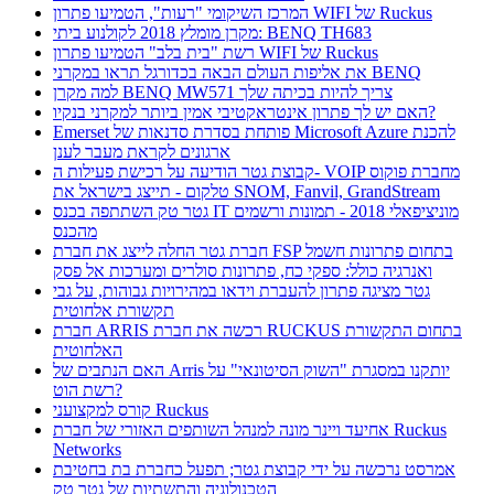
המרכז השיקומי "רעות", הטמיעו פתרון WIFI של Ruckus
מקרן מומלץ 2018 לקולנוע ביתי: BENQ TH683
רשת "בית בלב" הטמיעו פתרון WIFI של Ruckus
את אליפות העולם הבאה בכדורגל תראו במקרני BENQ
למה מקרן BENQ MW571 צריך להיות בכיתה שלך
האם יש לך פתרון אינטראקטיבי אמין ביותר למקרני בנקיו?
Emerset פותחת בסדרת סדנאות של Microsoft Azure להכנת
ארגונים לקראת מעבר לענן
קבוצת גטר הודיעה על רכישת פעילות ה- VOIP מחברת פוקוס
טלקום - תייצג בישראל את SNOM, Fanvil, GrandStream
גטר טק השתתפה בכנס IT מוניציפאלי 2018 - תמונות ורשמים
מהכנס
חברת גטר החלה לייצג את חברת FSP בתחום פתרונות חשמל
ואנרגיה כולל: ספקי כח, פתרונות סולרים ומערכות אל פסק
גטר מציגה פתרון להעברת וידאו במהירויות גבוהות, על גבי
תקשורת אלחוטית
חברת ARRIS רכשה את חברת RUCKUS בתחום התקשורת
האלחוטית
האם הנתבים של Arris יותקנו במסגרת "השוק הסיטונאי" על
רשת הוט?
קורס למקצועני Ruckus
אחיעד ויינר מונה למנהל השותפים האזורי של חברת Ruckus
Networks
אמרסט נרכשה על ידי קבוצת גטר; תפעל כחברת בת בחטיבת
הטכנולוגיה והתשתיות של גטר טק