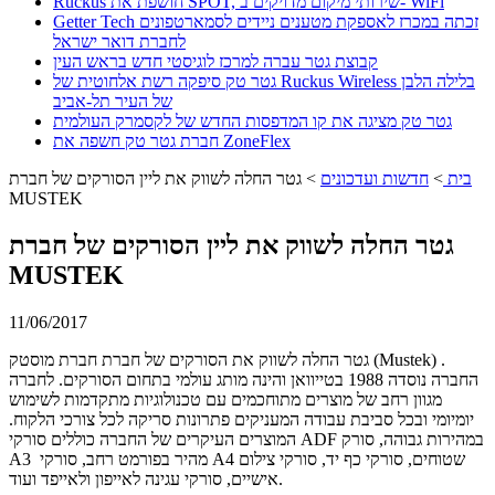
Ruckus חושפת את SPOT, שירותי מיקום מדויקים ב- WiFi
Getter Tech זכתה במכרז לאספקת מטענים ניידים לסמארטפונים
לחברת דואר ישראל
קבוצת גטר עברה למרכז לוגיסטי חדש בראש העין
גטר טק סיפקה רשת אלחוטית של Ruckus Wireless בלילה הלבן
של העיר תל-אביב
גטר טק מציגה את קו המדפסות החדש של לקסמרק העולמית
חברת גטר טק חשפה את ZoneFlex
בית
>
חדשות ועדכונים
>
גטר החלה לשווק את ליין הסורקים של חברת
MUSTEK
גטר החלה לשווק את ליין הסורקים של חברת
MUSTEK
11/06/2017
גטר החלה לשווק את הסורקים של חברת חברת מוסטק (Mustek) .
החברה נוסדה 1988 בטייוואן והינה מותג עולמי בתחום הסורקים. לחברה
מגוון רחב של מוצרים מתוחכמים עם טכנולוגיות מתקדמות לשימוש
יומיומי ובכל סביבת עבודה המעניקים פתרונות סריקה לכל צורכי הלקוח.
המוצרים העיקרים של החברה כוללים סורקי ADF במהירות גבוהה, סורק
A3 מהיר בפורמט רחב, סורקי A4 שטוחים, סורקי כף יד, סורקי צילום
אישיים, סורקי עגינה לאייפון ולאייפד ועוד.