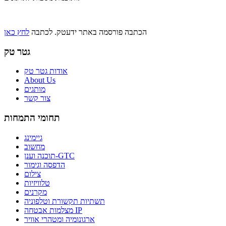
הכתבה פורסמה באתר ידעטק. לכתבה
לחץ כאן
גטר טק
אודות גטר טק
About Us
מותגים
צור קשר
תחומי התמחות
גיימינג
מחשוב
תוכנה וענן-GTC
הדפסה וגימור
צילום
טלוויזיות
מקרנים
תשתיות תקשורת וטלפוניה
מצלמות אבטחה IP
ארגונומיה ומטהרי אוויר