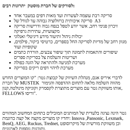
יתרונות רבים:
לסורקים של חברת מוסטק
סריקה רבת עוצמה לעשרות ועד מאות דפים במעבר אחד
סריקה איכותית ברזולוציה גבוהה עד לגודל של A3
זיכרון פנימי רחב, אשר יודע לטפל בנפח גבוה ודרישות סריקה
מקצועיות, עתירות גרפיקה
יכולות ניהול ותיעוד מידע דיגיטלי ואנלוגי
מגוון רחב של מדיות לסריקה החל בספרים, כרטיסי ביקור, פילמים,
שקופיות ועוד
שיפורים והתאמות לתמונה תוך שיפור צבעים, הורדת כתמים
ושריטות והעלמת צל בסריקת ספרים
מערכת למניעה ולהתראה של הזנה כפולה
מערכת לזיהוי דפים ריקים בסריקה
לדברי איריס אגם, מנהלת השיווק של קבוצת גטר: "קו המוצרים החדש
של חברת MUSTEK מהווה השלמה מלאה לתחום ההדפסה והגימור
אותו משווקת גטר עם מוצרים מתוצרת לקסמרק וקוניקה מינולטה,קנון,
FELLOWS וריסו".
גטר הינה נציגה בלעדית של המותגים המובילים בתחום המחשוב המהווים
יחדיו קו מוצרים מקצה אל קצה כדוגמת: Innova ,Pansonic, Lexmark,
BenQ, AEG, Ruckus, Trednet, וכן משווקת מורשית של מיקרוסופט
ותוכנות נוספות לארגונים.