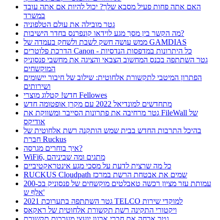
האם אתה פחות פעיל מסבא שלך? יכול להיות אם אתה עובד
במשרד
גטר מובילה את עולם הטלפוניה
מה הקשר בין מסך מגע לוידאו קונפרנס בחדר הישיבות?
ממש עושה חשק לשבת ולשחק בעמדה של GAMDIAS
הדרכת פלוטרים Canon - כל היתרונות במדפסות הנדסיות
גטר השתתפה בכנס המחשוב הצבאי והציגה את מחשבי פנסוניק
המוקשחים
הפתרון המיטבי לתקשורת אלחוטית: שילוב של חיבור יישומים
ושירותים
חדש! קטלוג מוצרי Fellowes
מתחדשים למונדיאל 2022 עם מקרן אופטומה חדש
גטר מרחיבה את פתרונות הסייבר ומשווקת את FileWall של
אודיקס
בהיכל התרבות החדש בבית שמש הותקנה רשת אלחוטית של
חברת Ruckus
איך בוחרים מגרסה?
WiFi6, מתגים ומה שביניהם
כל מה שרצית לדעת על מסכי מגע אינטראקטיביים
RUCKUS Cloudpath שמים את אבטחת הרשת במרכז
עמותת עזר מציון רכשה טאבלטים מוקשחים של פנסוניק בכ-200
אלף ש'
גטר השתתפה בתערוכת 2021 TELCO למוקדי שירות
ויקטורי התקינה רשת תקשורת אלחוטית של ראקאס
גטר ארחה את חברי ארגון יועצי מערכות תקשורת