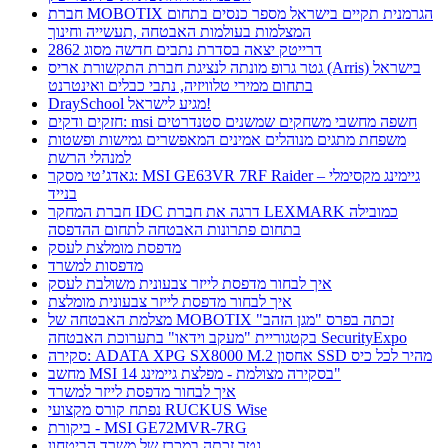
חברת MOBOTIX הגרמנית תקיים בישראל מספר כנסים בתחום
המצלמות בעולמות האבטחה ,תעשייה וחינוך
דרייטק יצאה בסדרת נתבים חדשה מסוג 2862
גטר גרופ מונתה לנציגת חברת התקשורת אריס (Arris) בישראל
בתחום ממירי טלוויזיה, נתבי כבלים ואינטרנט
DraySchool מגיע לישראל!
חזקים ודקים: msi חשפה מחשבי משחקים שמשנים סטנדרטים
משפחת מתגים מנוהלים אמינים המאפשרים גמישות ופשטות
למנהלי הרשת
גאדג’טי מסקר: MSI GE63VR 7RF Raider – גיימינג מקסימלי
בנייד
חברת המחקר IDC דרגה את חברת LEXMARK כמובילה
בתחום פתרונות האבטחה לתחום ההדפסה
מדפסת מומלצת לעסק
מדפסות למשרד
איך לבחור מדפסת לייזר צבעונית משולבת לעסק
איך לבחור מדפסת לייזר צבעונית מומלצת
מצלמת האבטחה של MOBOTIX זכתה בפרס "מגן הזהב"
בקטגוריית "מעקב וידאו" בתערוכת האבטחה SecurityExpo
סקירה: ADATA XPG SX8000 M.2 אחסון SSD מהיר לכל כיס
מחשב MSI בסקירה מצולמת - מפלצת גיימינג 14"
איך לבחור מדפסת לייזר למשרד
נפתח קורס מקצועי RUCKUS Wise
ביקורת - MSI GE72MVR-7RG
גטר זכתה במכרז של משרד הביטחון