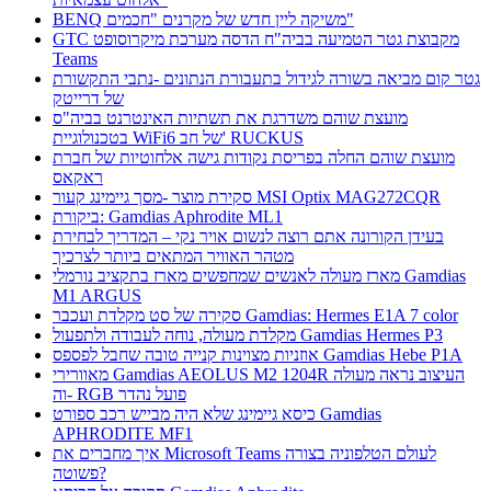
BENQ משיקה ליין חדש של מקרנים "חכמים"
GTC מקבוצת גטר הטמיעה בביה"ח הדסה מערכת מיקרוסופט
Teams
גטר קום מביאה בשורה לגידול בתעבורת הנתונים -נתבי התקשורת
של דרייטק
מועצת שוהם משדרגת את תשתיות האינטרנט בביה"ס
בטכנולוגיית WiFi6 של חב' RUCKUS
מועצת שוהם החלה בפריסת נקודות גישה אלחוטיות של חברת
ראקאס
סקירת מוצר -מסך גיימינג קעור MSI Optix MAG272CQR
ביקורת: Gamdias Aphrodite ML1
בעידן הקורונה אתם רוצה לנשום אויר נקי – המדריך לבחירת
מטהר האוויר המתאים ביותר לצרכיך
מארז מעולה לאנשים שמחפשים מארז בתקציב נורמלי Gamdias
M1 ARGUS
סקירה של סט מקלדת ועכבר Gamdias: Hermes E1A 7 color
מקלדת מעולה, נוחה לעבודה ולתפעול Gamdias Hermes P3
אוזניות מצוינות קנייה טובה שחבל לפספס Gamdias Hebe P1A
מאוורירי Gamdias AEOLUS M2 1204R העיצוב נראה מעולה
וה- RGB פועל נהדר
כיסא גיימינג שלא היה מבייש רכב ספורט Gamdias
APHRODITE MF1
איך מחברים את Microsoft Teams לעולם הטלפוניה בצורה
פשוטה?