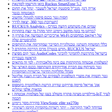
בואו והרשמו לסדנאת Ruckus SmartZone 5.2
אריה דנון, מנכ"ל סימנטק ישראל לשעבר, ינהל את תחום
האבטחה בגטר
חסות גטר בכנס פיסגה למנהלי מחשוב
תערוכת גטר 360, יצאה לדרך!
RUCKUS Analytics - שמים את משתמש הקצה במרכז
בדקנו מי בונה מחשב גיימינג יותר מהר! מי ינצח בתחרות?
ארכיברים הטמיעה את פתרון ה Wi-Fi של ראקאס במחסנים
הלוגיסטיים שלה
כללי המשחק השתנו: טכנולוגיית הסייבר שמקדימה את התוקפים
חדש בגטר!! מרכז הדרכה מתקדם ל- RUCKUS ישראל
גטר קום מפיצת AudioCodes בישראל מתרגשת להזמינך לוובינר
הראשון בעברית
מצלמות אבטחה מתקדמות עם בינה מלאכותית - למי זה מתאים?
גטר בשיתוף עם חברת אודיוקודס השתתפה בכנס הארצי של
מנהלי מחלקות החינוך ברשויות המקומיות
גטר תשווק את מוצרי הטלפוניה לעסקים של חברת הענק אלקטל
לוסנט
אונ' אריאל סיימה פרויקט שדרוג הרשת האלחוטית בקמפוס
במאות אלפי שקלים
מיילסייט מציגה פתרון משולב בענן של מצלמות אבטחה ו-IoT לעיר
חכמה
סקירת מסך גיימינג ViewSonic elite xg270q
"במיוחד לאור הקורונה – יותר רשויות מקומיות הקימו רשתות
אלחוט עצמאיות"