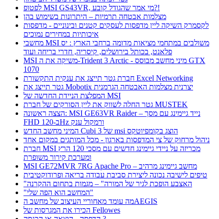
לפטופ MSI GS43VR, מי אמר שהגודל קובע?!
מצלמות אבטחה תרמיות – היתרונות בשימוש בהן
לקסמרק השיקה ליין מדפסות לעסקים קטנים ובינוניים - מדפסות
איכותיות במחירים נמוכים
מחשבי MSI משולבים במתחמי מציאות מדומה ברחבי הארץ : יס
פלאנט, בכותל בירושלים, קיסריה, חדרי בריחה ועוד
MSI משיקה את ה-Trident 3 Arctic - מיני מחשב מבוסס GTX
1070
חברת גטר תייצג את ענקית התקשורת Excel Networking
גטר תייצג את Mobotix יצרנית מצלמות האבטחה הגרמנית
המפלצת הניידת החדשה של MSI
גטר החלה לשווק את ליין הסורקים של חברת MUSTEK
הצצה ראשונה: MSI GE63VR Raider – נייד גיימינג עם מסך
FHD ב-120Hz ורמקול ענק
המיני מחשב החדש Cubi 3 של msi הוצג בקומפיוטקס
ניהול מרחוק של צי המדפסות בארגון - מכל המותגים במקום אחד
חברת MSI מכריזה על ניידי גיימינג חדשים עם מסכי 120 הרץ
ומערכת קירור משופרת
MSI GE72MVR 7RG Apache Pro – מחשב גיימינג מרהיב
טיפים לישיבה נכונה ליצירת סביבת עבודה בריאה ופרודוקטיבית
"האצבע הופכת לגיר של המורה" – מגמות בתחום ההקרנה
"המחשב הוא הפה שלי"
מה עומד מאחוריי העיצוב של מחשב הAEGIS
הכירו את המגרסות של Fellowes
הדפסה - הוצאה או הכנסה ?