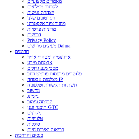
מאמרים מקצועיים
לקוחות ממליצים
הצהרת נגישות
הסרטונים שלנו
מחזור ציוד אלקטרוני
מדיניות פרטיות
דרושים
Privacy Policy
מפיצים מורשים Dahua
תחומים
ארגונומיה ומטהרי אוויר
אבטחת מידע
מסכי מגע גדולים
פלוטרים מדפסות פורמט רחב
מצלמות אבטחה IP
תשתיות תקשורת וטלפוניה
מחשוב
גיימינג
הדפסה וגימור
תוכנה וענן-GTC
מקרנים
טלוויזיות
סוללות
בריאות ואיכות חיים
כנסים והדרכות