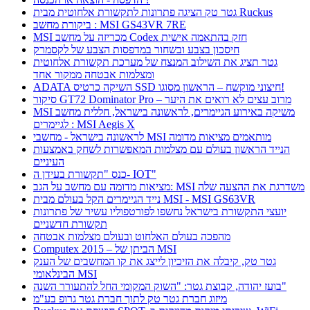
גטר טק הציגה פתרונות לתקשורת אלחוטית מבית Ruckus
ביקורת מחשב : MSI GS43VR 7RE
MSI מכריזה על מחשב Codex חזק בהתאמה אישית
חיסכון בצבע ובשחור במדפסות הצבע של לקסמרק
גטר תציג את השילוב המנצח של מערכת תקשורת אלחוטית
ומצלמות אבטחה ממקור אחד
ADATA השיקה כרטיס SSD חיצוני מוקשח – הראשון מסוגו!
סיקור GT72 Dominator Pro – מרוב עצים לא רואים את היער
MSI משיקה באירוע הגיימרים, לראשונה בישראל, חללית מחשב
לגיימרים : MSI Aegis X
לראשונה בישראל - מחשבי MSI מותאמים מציאות מדומה
הנייד הראשון בעולם עם מצלמות המאפשרות לשחק באמצעות
העיניים
כנס "תקשורת בעידן ה- IOT"
מציאות מדומה עם מחשב על הגב: MSI משדרגת את ההצעה שלה
נייד הגיימרים הקל בעולם מבית MSI - MSI GS63VR
יועצי התקשורת בישראל נחשפו לפורטפוליו עשיר של פתרונות
תקשורת חדשניים
מהפכה בעולם האלחוט ובעולם מצלמות אבטחה
Computex 2015 – הביתן של MSI
גטר טק, קיבלה את הזיכיון לייצג את קו המחשבים של הענק
הבינלאומי MSI
בועז יהודה, קבוצת גטר: "השוק המקומי החל להתעורר השנה"
מיזוג חברת גטר טק לתוך חברת גטר גרופ בע"מ