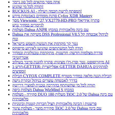
איזה מסך מתאים לכל סוג גיימר
תודה לכל מי שהגיע!
RUCKUS AI - המפתח לרשת חכמה ויעילה!
סדנת מומחים באבטחת מידע Cyfox XDR Mastery
מסך Viewsonic "27 VX2779-HD-PRO פתרון אידיאלי
לגיימרים במחיר נגיש
מצלמת Dahua ANPR עם בינה מלאכותית במבחן
Dahua משיקה את DSS Professional V8.5 לניהול אבטחה קל
ונוח
גטר קר מקדמת את הנגשת השמע בישראל
תודה לכל המשתתפים שהגיעו לאירוע סייפוקס
סדרת מצלמות חדשה: חדשנות, מתקדמת טכנולוגית ובמחיר
אטרקטיבי
מיקרוסופט, גטר ופרו-ויז'ן מציגות: פתרון להגנת סייבר בשילוב AI
חדש ב-GETTER: אפליקציית GETTER DAHUA למתקינים
ומפיצים!
חבילת CYFOX COMPLETE חבילת הגנה מלאה במחיר מטורף
בדרך לאבטחה עוצרים בניהול ובקרת גישה
תודה לכל מי שהשתתף בהדרכה טכנית למוצרי דרייטק
מצלמת כיפה Dahua WizMind S במבחן
סקירה - מצלמת DUO 180 מעלות TiOC 2.0 של Dahua עם בינה
מלאכותית
פרשנות | הבינה מלאכותית תציל חברות קטנות ובינוניות
סקירת מוצר - מצלמת צינור TiOC 2.0 של Dahua עם בינה
מלאכותית