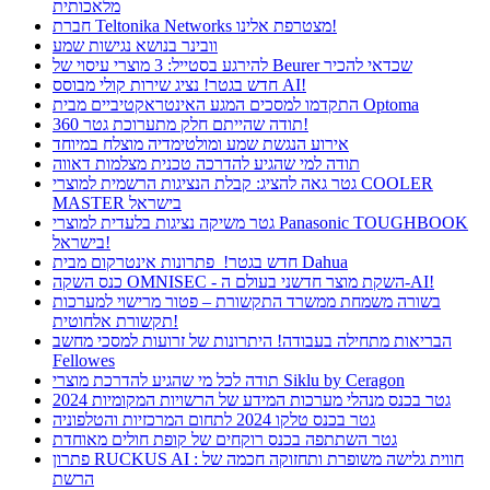
מלאכותית
חברת Teltonika Networks מצטרפת אלינו!
וובינר בנושא נגישות שמע
להירגע בסטייל: 3 מוצרי עיסוי של Beurer שכדאי להכיר
חדש בגטר! נציג שירות קולי מבוסס AI!
התקדמו למסכים המגע האינטראקטיביים מבית Optoma
תודה שהייתם חלק מתערוכת גטר 360!
אירוע הנגשת שמע ומולטימדיה מוצלח במיוחד
תודה למי שהגיע להדרכה טכנית מצלמות דאווה
גטר גאה להציג: קבלת הנציגות הרשמית למוצרי COOLER
MASTER בישראל
גטר משיקה נציגות בלעדית למוצרי Panasonic TOUGHBOOK
בישראל!
חדש בגטר! פתרונות אינטרקום מבית Dahua
כנס השקה OMNISEC - השקת מוצר חדשני בעולם ה-AI!
בשורה משמחת ממשרד התקשורת – פטור מרישוי למערכות
תקשורת אלחוטית!
הבריאות מתחילה בעבודה! היתרונות של זרועות למסכי מחשב
Fellowes
תודה לכל מי שהגיע להדרכת מוצרי Siklu by Ceragon
גטר בכנס מנהלי מערכות המידע של הרשויות המקומיות 2024
גטר בכנס טלקו 2024 לתחום המרכזיות והטלפוניה
גטר השתתפה בכנס רוקחים של קופת חולים מאוחדת
פתרון RUCKUS AI : חווית גלישה משופרת ותחזוקה חכמה של
הרשת