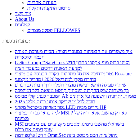
תעודות אחריות
סרטוני התקנות ותקלות
צור קשר
About Us
קטלוגים
קטלוג מוצרים FELLOWES
כתבות נוספות:
איך משפרים את הבטיחות במעברי חציה? הכירו מערכת תאורה
חכמה וסולארית
Getter Group ו־SafeCross הציגו בכנס מוני אקספו פתרון חדש
למניעת תאונות דרכים במעברי חציה
גטר מרחיבה את סל פתרונות בקרת הכניסה עם מוצרי Rosslare
בחירת מקרן למונדיאל 2026 | מדריך מקצועי
שיתוף פעולה חדש: רכישת מוצרי רוסלר דרך חברת גטר גרופ
כך משתנה שוק ההקרנה ופנסוניק קונקט נמצאת בלב המהפכה
המעבר לנציג קולי מבוסס AI: מגמות, יתרונות והשפעה על ארגונים
תודה לכל מי שביקר אותנו בכנס טלקו 2025
גטר משיקה בישראל מקרני LED ניידים מבית HP
למה כדאי לבחור במוצרי MSI ? לא רק מחשב, אלא חוויה של
מצוינות
MSI בישראל: מחשבי גיימינג ומסכים מקצועיים עם ביצועים
שמקדימים את כולם
חדש! פלטפורמת OmniSec ניהול ציות חכם מבוסס בינה