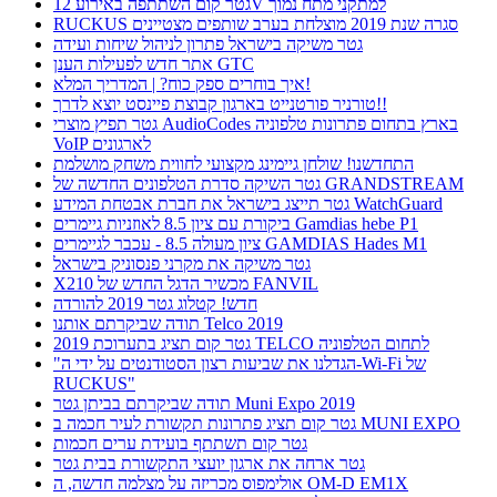
גטר קום השתתפה באירוע 12V למתקני מתח נמוך
RUCKUS סגרה שנת 2019 מוצלחת בערב שותפים מצטיינים
גטר משיקה בישראל פתרון לניהול שיחות ועידה
אתר חדש לפעילות הענן GTC
איך בוחרים ספק כוח? | המדריך המלא!
טורניר פורטנייט בארגון קבוצת פיינסט יוצא לדרך!!
גטר תפיץ מוצרי AudioCodes בארץ בתחום פתרונות טלפוניה
VoIP לארגונים
התחדשנו! שולחן גיימינג מקצועי לחווית משחק מושלמת
גטר השיקה סדרת הטלפונים החדשה של GRANDSTREAM
גטר תייצג בישראל את חברת אבטחת המידע WatchGuard
ביקורת עם ציון 8.5 לאוזניות גיימרים Gamdias hebe P1
ציון מעולה 8.5 - עכבר לגיימרים GAMDIAS Hades M1
גטר משיקה את מקרני פנסוניק בישראל
X210 מכשיר הדגל החדש של FANVIL
חדש! קטלוג גטר 2019 להורדה
תודה שביקרתם אותנו Telco 2019
גטר קום תציג בתערוכת 2019 TELCO לתחום הטלפוניה
"הגדלנו את שביעות רצון הסטודנטים על ידי ה-Wi-Fi של
RUCKUS"
תודה שביקרתם בביתן גטר Muni Expo 2019
גטר קום תציג פתרונות תקשורת לעיר חכמה ב MUNI EXPO
גטר קום תשתתף בועידת ערים חכמות
גטר ארחה את ארגון יועצי התקשורת בבית גטר
אולימפוס מכריזה על מצלמה חדשה, ה OM-D EM1X