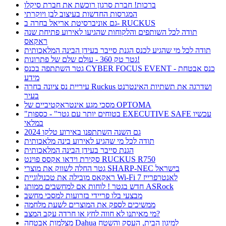
ברכות! חברת סרגון רוכשת את חברת סיקלו
המגרסות החדשות בעיצוב לבן ויוקרתי
גם אוניברסיטת אריאל בחרה ב- RUCKUS
תודה לכל השותפים והלקוחות שהגיעו לאירוע פתיחת שנה
ראקאס
תודה לכל מי שהגיע לכנס הגנת סייבר בעידן הבינה המלאכותית
גטר טק 360 - עולם שלם של פתרונות!
גטר השתתפה בכנס CYBER FOCUS EVENT - כנס אבטחת
מידע
עיריית נס ציונה בחרה Ruckus ושדרגה את תשתיות האינטרנט
בעיר
מסכי מגע אינטראקטיביים של OPTOMA
"בטוחים יותר עם גטר" - כספות EXECUTIVE SAFE עכשיו
במלאי
גם השנה השתתפנו באירוע טלקו 2024
תודה לכל מי שהגיע לאירוע בינה מלאכותית
הגנת סייבר בעידן הבינה המלאכותית
סקירת וידאו אקסס פוינט RUCKUS R750
גטר החלה לשווק את מוצרי SHARP-NEC בישראל
ראקאס מובילה את טכנולוגיית Wi-Fi 7 לאנטרפרייז
חדש בגטר ! לוחות אם למחשבים ממותג ASRock
מבצעי בלו פריידי בזרועות למסכי מחשב
ממשיכים לספק את המוצרים לשעת מלחמה
מי מאיתנו לא חווה לחץ או חרדה עקב המצב?
מצלמות אבטחה Dahua למיגון הבית, העסק והשטח