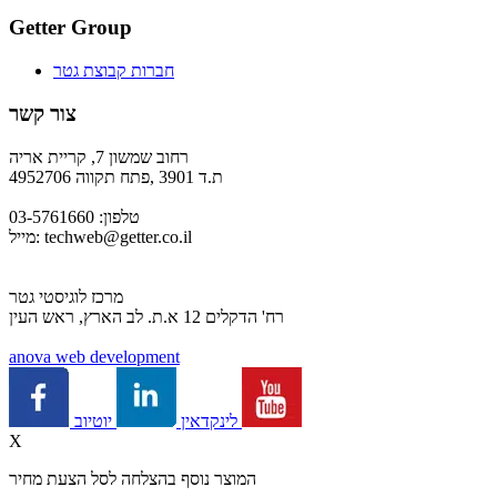
Getter Group
חברות קבוצת גטר
צור קשר
רחוב שמשון 7, קריית אריה
ת.ד 3901 ,פתח תקווה 4952706
טלפון: 03-5761660
techweb@getter.co.il
מייל:
מרכז לוגיסטי גטר
רח' הדקלים 12 א.ת. לב הארץ, ראש העין
a
nova web development
יוטיוב
לינקדאין
X
המוצר נוסף בהצלחה לסל הצעת מחיר