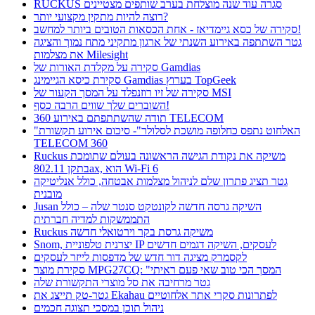
RUCKUS סגרה עוד שנה מוצלחת בערב שותפים מצטיינים
רוצה להיות מתקין מקצועי יותר?
סקירה של כסא גיימדיאז - אחת הכסאות הטובים ביותר למחשב!
גטר השתתפה באירוע השנתי של ארגון מתקיני מתח נמוך והציגה
את מצלמות Milesight
סקירה על מקלדת האורות של Gamdias
סקירת כיסא הגיימינג Gamdias בערוץ TopGeek
סקירה של זיו רוזנפלד על המסך הקעור של MSI
השוברים שלך שווים הרבה כסף!
תודה שהשתתפתם באירוע 360 TELECOM
"האלחוט נתפס כחלופה מושכת לסלולר"- סיכום אירוע תקשורת
TELECOM 360
Ruckus משיקה את נקודת הגישה הראשונה בעולם שתומכת
בתקן 802.11ax, הוא Wi-Fi 6
גטר תציג פתרון שלם לניהול מצלמות אבטחה, כולל אנליטיקה
מובנית
Jusan השיקה גרסה חדשה לקונטקט סנטר שלה – כולל
התממשקות למדיה חברתית
Ruckus משיקה גרסת בקר וירטואלי חדשה
Snom, יצרנית טלפוניית IP לעסקים, השיקה דגמים חדשים
לקסמרק מציגה דור חדש של מדפסות לייזר לעסקים
סקירת מוצר MPG27CQ: "המסך הכי טוב שאי פעם ראיתי
גטר מרחיבה את סל מוצרי התקשורת שלה
גטר-טק תייצג את Ekahau לפתרונות סקרי אתר אלחוטיים
ניהול תוכן במסכי תצוגה חכמים