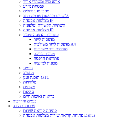
ארגונומיה ומטהרי אוויר
אבטחת מידע
מסכי מגע גדולים
פלוטרים מדפסות פורמט רחב
מצלמות אבטחה IP
תשתיות תקשורת וטלפוניה
מצלמות אבטחה IP
פתרונות הדפסה וגימור
מדפסות לייזר
מדפסות לייזר משולבות A4
מגרסות נייר משרדיות
מכונות כריכה
פתרונות הדפסה
מכונות למינציה
גיימינג
מחשוב
תוכנה וענן-GTC
טלוויזיות
מקרנים
סוללות
בריאות ואיכות חיים
כנסים והדרכות
שירות ותמיכה
פתיחת קריאת שירות
פתיחת קריאת שירות מצלמות אבטחה Dahua