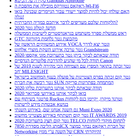
סקירה על הכיסא Gamdias Aphrodite
ראקאס נטוורקס מובילה את מהפכת ה-Wi-Fi6
האם שולחן יכול להיות למוצר ייעודי עבור הגיימרים שבנינו? בואו
נגלה!
הלקוחות שלכם מעדיפים לדבר איתכם במדיה החברתית?
חדש! קטלוג גטר 2020
ראש ממשלת ספרד משתמש בגראנדסטרים לישיבות הממשלה
GTC מקבוצת גטר נלחמת בקורונה
אירוע המשווקים הראשון של VOCA וגטר יצא לדרך
גטר ערכה אירוע השקת מוצרי אלחוט Grandstream
תודה שבאתם לבקר ביתן גטר בתערוכת מוני אקספו 2020
תודה לכל מי שהגיע להדרכת פלוטרים הנדסיים Canon
גטר זכתה בתואר המפיץ עם הצמיחה הכי מהירה לשנת 2019 של
חב' MILESIGHT
גטר קום זכתה בפרס הצטיינות על פועלה בענף המחשוב בישראל
גטר רכשה את חברת SUN המתמחה בפתרונות סריקה
תודה שבאתם לבקר אותנו בתערוכת טלקו 2020
בואו לבקר אותנו באירועי פברואר 2020
פרטנר בשיתוף עם Ruckus וטרנד מיקרו, יקיימו כנס לקוחות
בנושא אבטחת מידע לרשתות
גם השנה אנחנו שם, באירוע השנתי Muni Expo 2020
גטר קום תשתתף באירוע מצטייני מחשוב IT AWARDS 2019
גטר קום תציג בתערוכת 2020 TELCO לתחום מוקדי לקוחות
מתג הליבה מסדרת 7850ICX של חברת ראקאס נבחר כמוצר
Networking של השנה ע"י מגזין CRN היוקרתי!