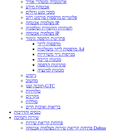
ארגונומיה ומטהרי אוויר
אבטחת מידע
מסכי מגע גדולים
פלוטרים מדפסות פורמט רחב
מצלמות אבטחה IP
תשתיות תקשורת וטלפוניה
מצלמות אבטחה IP
פתרונות הדפסה וגימור
מדפסות לייזר
מדפסות לייזר משולבות A4
מגרסות נייר משרדיות
מכונות כריכה
פתרונות הדפסה
מכונות למינציה
גיימינג
מחשוב
תוכנה וענן-GTC
טלוויזיות
מקרנים
סוללות
בריאות ואיכות חיים
כנסים והדרכות
שירות ותמיכה
פתיחת קריאת שירות
פתיחת קריאת שירות מצלמות אבטחה Dahua