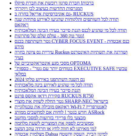
ברכות! חברת סרגון רוכשת את חברת סיקלו
המגרסות החדשות בעיצוב לבן ויוקרתי
גם אוניברסיטת אריאל בחרה ב- RUCKUS
תודה לכל השותפים והלקוחות שהגיעו לאירוע פתיחת שנה
ראקאס
תודה לכל מי שהגיע לכנס הגנת סייבר בעידן הבינה המלאכותית
גטר טק 360 - עולם שלם של פתרונות!
גטר השתתפה בכנס CYBER FOCUS EVENT - כנס אבטחת
מידע
עיריית נס ציונה בחרה Ruckus ושדרגה את תשתיות האינטרנט
בעיר
מסכי מגע אינטראקטיביים של OPTOMA
"בטוחים יותר עם גטר" - כספות EXECUTIVE SAFE עכשיו
במלאי
גם השנה השתתפנו באירוע טלקו 2024
תודה לכל מי שהגיע לאירוע בינה מלאכותית
הגנת סייבר בעידן הבינה המלאכותית
סקירת וידאו אקסס פוינט RUCKUS R750
גטר החלה לשווק את מוצרי SHARP-NEC בישראל
ראקאס מובילה את טכנולוגיית Wi-Fi 7 לאנטרפרייז
חדש בגטר ! לוחות אם למחשבים ממותג ASRock
מבצעי בלו פריידי בזרועות למסכי מחשב
ממשיכים לספק את המוצרים לשעת מלחמה
מי מאיתנו לא חווה לחץ או חרדה עקב המצב?
מצלמות אבטחה Dahua למיגון הבית, העסק והשטח