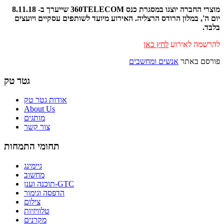
מוצרי החברה יוצגו במסגרת כנס 360TELECOM שייערך ב- 8.11.18
יום ה', במלון הרודס הרצליה. האירוע מיועד לשותפים עסקיים ויועצים
בלבד.
להרשמה לאירוע
לחץ כאן
פורסם באתר
אנשים ומחשבים
גטר טק
אודות גטר טק
About Us
מותגים
צור קשר
תחומי התמחות
גיימינג
מחשוב
תוכנה וענן-GTC
הדפסה וגימור
צילום
טלוויזיות
מקרנים