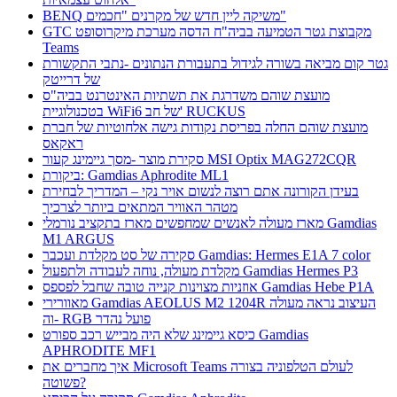
BENQ משיקה ליין חדש של מקרנים "חכמים"
GTC מקבוצת גטר הטמיעה בביה"ח הדסה מערכת מיקרוסופט
Teams
גטר קום מביאה בשורה לגידול בתעבורת הנתונים -נתבי התקשורת
של דרייטק
מועצת שוהם משדרגת את תשתיות האינטרנט בביה"ס
בטכנולוגיית WiFi6 של חב' RUCKUS
מועצת שוהם החלה בפריסת נקודות גישה אלחוטיות של חברת
ראקאס
סקירת מוצר -מסך גיימינג קעור MSI Optix MAG272CQR
ביקורת: Gamdias Aphrodite ML1
בעידן הקורונה אתם רוצה לנשום אויר נקי – המדריך לבחירת
מטהר האוויר המתאים ביותר לצרכיך
מארז מעולה לאנשים שמחפשים מארז בתקציב נורמלי Gamdias
M1 ARGUS
סקירה של סט מקלדת ועכבר Gamdias: Hermes E1A 7 color
מקלדת מעולה, נוחה לעבודה ולתפעול Gamdias Hermes P3
אוזניות מצוינות קנייה טובה שחבל לפספס Gamdias Hebe P1A
מאוורירי Gamdias AEOLUS M2 1204R העיצוב נראה מעולה
וה- RGB פועל נהדר
כיסא גיימינג שלא היה מבייש רכב ספורט Gamdias
APHRODITE MF1
איך מחברים את Microsoft Teams לעולם הטלפוניה בצורה
פשוטה?