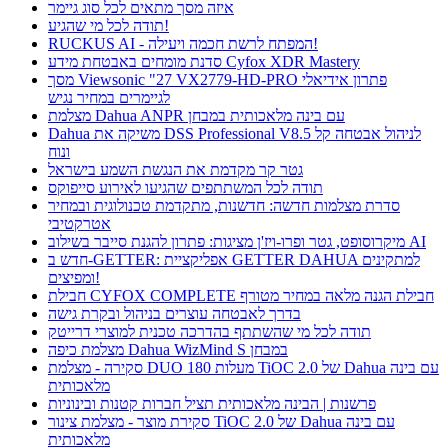
איזה מסך מתאים לכל סוג גיימר
תודה לכל מי שהגיע!
RUCKUS AI - המפתח לרשת חכמה ויעילה!
סדנת מומחים באבטחת מידע Cyfox XDR Mastery
מסך Viewsonic "27 VX2779-HD-PRO פתרון אידיאלי
לגיימרים במחיר נגיש
מצלמת Dahua ANPR עם בינה מלאכותית במבחן
Dahua משיקה את DSS Professional V8.5 לניהול אבטחה קל
ונוח
גטר קר מקדמת את הנגשת השמע בישראל
תודה לכל המשתתפים שהגיעו לאירוע סייפוקס
סדרת מצלמות חדשה: חדשנות, מתקדמת טכנולוגית ובמחיר
אטרקטיבי
מיקרוסופט, גטר ופרו-ויז'ן מציגות: פתרון להגנת סייבר בשילוב AI
חדש ב-GETTER: אפליקציית GETTER DAHUA למתקינים
ומפיצים!
חבילת CYFOX COMPLETE חבילת הגנה מלאה במחיר מטורף
בדרך לאבטחה עוצרים בניהול ובקרת גישה
תודה לכל מי שהשתתף בהדרכה טכנית למוצרי דרייטק
מצלמת כיפה Dahua WizMind S במבחן
סקירה - מצלמת DUO 180 מעלות TiOC 2.0 של Dahua עם בינה
מלאכותית
פרשנות | הבינה מלאכותית תציל חברות קטנות ובינוניות
סקירת מוצר - מצלמת צינור TiOC 2.0 של Dahua עם בינה
מלאכותית