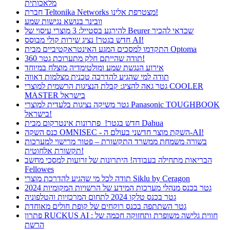
מלאכותית
חברת Teltonika Networks מצטרפת אלינו!
וובינר בנושא נגישות שמע
להירגע בסטייל: 3 מוצרי עיסוי של Beurer שכדאי להכיר
חדש בגטר! נציג שירות קולי מבוסס AI!
התקדמו למסכים המגע האינטראקטיביים מבית Optoma
תודה שהייתם חלק מתערוכת גטר 360!
אירוע הנגשת שמע ומולטימדיה מוצלח במיוחד
תודה למי שהגיע להדרכה טכנית מצלמות דאווה
גטר גאה להציג: קבלת הנציגות הרשמית למוצרי COOLER
MASTER בישראל
גטר משיקה נציגות בלעדית למוצרי Panasonic TOUGHBOOK
בישראל!
חדש בגטר! פתרונות אינטרקום מבית Dahua
כנס השקה OMNISEC - השקת מוצר חדשני בעולם ה-AI!
בשורה משמחת ממשרד התקשורת – פטור מרישוי למערכות
תקשורת אלחוטית!
הבריאות מתחילה בעבודה! היתרונות של זרועות למסכי מחשב
Fellowes
תודה לכל מי שהגיע להדרכת מוצרי Siklu by Ceragon
גטר בכנס מנהלי מערכות המידע של הרשויות המקומיות 2024
גטר בכנס טלקו 2024 לתחום המרכזיות והטלפוניה
גטר השתתפה בכנס רוקחים של קופת חולים מאוחדת
פתרון RUCKUS AI : חווית גלישה משופרת ותחזוקה חכמה של
הרשת