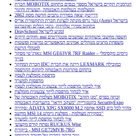
חברת MOBOTIX הגרמנית תקיים בישראל מספר כנסים בתחום
המצלמות בעולמות האבטחה ,תעשייה וחינוך
דרייטק יצאה בסדרת נתבים חדשה מסוג 2862
גטר גרופ מונתה לנציגת חברת התקשורת אריס (Arris) בישראל
בתחום ממירי טלוויזיה, נתבי כבלים ואינטרנט
DraySchool מגיע לישראל!
חזקים ודקים: msi חשפה מחשבי משחקים שמשנים סטנדרטים
משפחת מתגים מנוהלים אמינים המאפשרים גמישות ופשטות
למנהלי הרשת
גאדג’טי מסקר: MSI GE63VR 7RF Raider – גיימינג מקסימלי
בנייד
חברת המחקר IDC דרגה את חברת LEXMARK כמובילה
בתחום פתרונות האבטחה לתחום ההדפסה
מדפסת מומלצת לעסק
מדפסות למשרד
איך לבחור מדפסת לייזר צבעונית משולבת לעסק
איך לבחור מדפסת לייזר צבעונית מומלצת
מצלמת האבטחה של MOBOTIX זכתה בפרס "מגן הזהב"
בקטגוריית "מעקב וידאו" בתערוכת האבטחה SecurityExpo
סקירה: ADATA XPG SX8000 M.2 אחסון SSD מהיר לכל כיס
מחשב MSI בסקירה מצולמת - מפלצת גיימינג 14"
איך לבחור מדפסת לייזר למשרד
נפתח קורס מקצועי RUCKUS Wise
ביקורת - MSI GE72MVR-7RG
גטר זכתה במכרז של משרד הביטחון