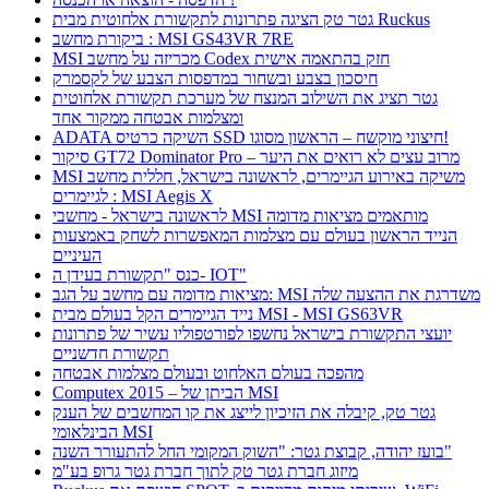
גטר טק הציגה פתרונות לתקשורת אלחוטית מבית Ruckus
ביקורת מחשב : MSI GS43VR 7RE
MSI מכריזה על מחשב Codex חזק בהתאמה אישית
חיסכון בצבע ובשחור במדפסות הצבע של לקסמרק
גטר תציג את השילוב המנצח של מערכת תקשורת אלחוטית
ומצלמות אבטחה ממקור אחד
ADATA השיקה כרטיס SSD חיצוני מוקשח – הראשון מסוגו!
סיקור GT72 Dominator Pro – מרוב עצים לא רואים את היער
MSI משיקה באירוע הגיימרים, לראשונה בישראל, חללית מחשב
לגיימרים : MSI Aegis X
לראשונה בישראל - מחשבי MSI מותאמים מציאות מדומה
הנייד הראשון בעולם עם מצלמות המאפשרות לשחק באמצעות
העיניים
כנס "תקשורת בעידן ה- IOT"
מציאות מדומה עם מחשב על הגב: MSI משדרגת את ההצעה שלה
נייד הגיימרים הקל בעולם מבית MSI - MSI GS63VR
יועצי התקשורת בישראל נחשפו לפורטפוליו עשיר של פתרונות
תקשורת חדשניים
מהפכה בעולם האלחוט ובעולם מצלמות אבטחה
Computex 2015 – הביתן של MSI
גטר טק, קיבלה את הזיכיון לייצג את קו המחשבים של הענק
הבינלאומי MSI
בועז יהודה, קבוצת גטר: "השוק המקומי החל להתעורר השנה"
מיזוג חברת גטר טק לתוך חברת גטר גרופ בע"מ