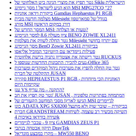
גטר תפיץ את מוצרי הגיגה ביט האלחוטי של Siklu הישראלית
הוא הגיע לישראל ! מסך גיימינג MSI MPG27CQ "27
ביקורת וידאו: אוזניות Gamdias Hephaestus P1 RGB
מצלמה חדשה מבית Milesight בגודל של סמארטפון
מותג MSI דורג במקום הראשון
המסך החדש של MSI: טעות או הצלחה?
ציון מעולה 8.6 למסך הגיימינג BENQ ZOWIE XL2411
גטר החלה לשווק את מצלמות Milesight עם יתרון בחושך
מסך הגיימינג BenQ Zowie XL2411 בביקורת
פעילות גיימדיאז עם היוטיובר המוביל אליאסו
גטר רישתה את אצטדיון נתניה ברשת אלחוטית RUCKUS
נעים להכיר: התכונות החדשות שנוספו ל-Office 365
גטר טק החלה להפיץ את מערכות ניהול המוקדים ומערכות
ההקלטה של חברת JUSAN
סקירה HEPHAESTUS P1 RGB - האוזניות הכי מיוחדות
שקיימות היום
ענן VS התקנה – מה עדיף?
גטר טק תפיץ את חב' JUSAN , המתמחה בפתרונות טלפוניה
הגיעו לארץ! מסכי המחשב הקעורים של MSI לג'יימרים
כונן ADATA XPG SX8200 בביקורת – שובר שוק ולא מתנצל
חברת GRANDSTREAM השיקה מכשיר רב עוצמה, לשיחות
ועידה בווידאו באיכות 4k
ציון 9 - עכבר לגיימרים GAMDIAS ZEUS P1
תיקון אבטחה בנתבי DrayTek
מקרן במבצע מונדיאל – MW550 BENQ