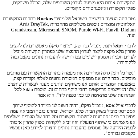
התקשורת אותם היא מציעה לערוץ השותפים שלה, הכולל משווקים,
ספקי תקשורת ואינטגרטורים מקומיים.
גטר הינה הנציגה הרשמית בישראל של מוצרי
Ruckus
בתחום התקשורת
האלחוטית ומוצרים נוספים משלימים מהחברות Arris DrayTek,
Grandstream, Microsemi, SNOM, Purple Wi-Fi, Fanvil, Digium
ועוד.
לדברי
רפאל זינגר
, מנכ"ל גטר טק, "מוצרי סיקלו מאפשרים לנו להציע
פתרון מלא מקצה לקצה לערוץ ההפצה שלנו כפתרון תקשורת מוביל
לערים חכמות ולמגוון יישומים עם דרישה להעברת נתונים בקצב גבוה
ללקוחות".
"גטר כל הזמן גדלה ומרחיבה את מעמדה בתחום התקשורת עם מותגים
מובילים. כבר היום אנו מספקים תמסורת נתונים לאלפי נקודות קצה,
באמצעות המוצרים אותם אנו משווקים ונותנים מענה לעשרות שותפים
שלנו המיישמים פרויקטים רחבי היקף בתחום זה. הוספת Siklu לסל
הפתרונות שלנו מתאימה לנו כמו כפפה ליד", הוא אמר.
לדברי
אייל אסא
, מנכ"ל סיקלו, "היה חשוב לנו במיוחד להוסיף שותף
אסטרטגי מוביל בשוק הבית שלנו, ישראל, ובחרנו בגטר המביאה עמה
ניסיון רב במתן פתרונות לרשתות תקשורת וסל רחב של מוצרים משלימים.
אנו מאמינים כי שיתוף הפעולה הזה יביא ללקוחות בשוק פתרון איכותי
לבעיה הידועה של עומסים בהעברת נתונים והצורך למידע כאן ועכשיו
בקצבים גבוהים".