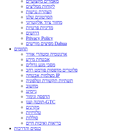
מאמרים מקצועיים
לקוחות ממליצים
הצהרת נגישות
הסרטונים שלנו
מחזור ציוד אלקטרוני
מדיניות פרטיות
דרושים
Privacy Policy
מפיצים מורשים Dahua
תחומים
ארגונומיה ומטהרי אוויר
אבטחת מידע
מסכי מגע גדולים
פלוטרים מדפסות פורמט רחב
מצלמות אבטחה IP
תשתיות תקשורת וטלפוניה
מחשוב
גיימינג
הדפסה וגימור
תוכנה וענן-GTC
מקרנים
טלוויזיות
סוללות
בריאות ואיכות חיים
כנסים והדרכות