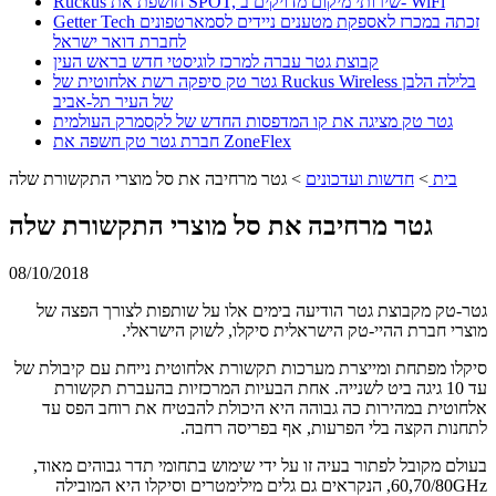
Ruckus חושפת את SPOT, שירותי מיקום מדויקים ב- WiFi
Getter Tech זכתה במכרז לאספקת מטענים ניידים לסמארטפונים
לחברת דואר ישראל
קבוצת גטר עברה למרכז לוגיסטי חדש בראש העין
גטר טק סיפקה רשת אלחוטית של Ruckus Wireless בלילה הלבן
של העיר תל-אביב
גטר טק מציגה את קו המדפסות החדש של לקסמרק העולמית
חברת גטר טק חשפה את ZoneFlex
בית
>
חדשות ועדכונים
>
גטר מרחיבה את סל מוצרי התקשורת שלה
גטר מרחיבה את סל מוצרי התקשורת שלה
08/10/2018
גטר-טק מקבוצת גטר הודיעה בימים אלו על שותפות לצורך הפצה של
מוצרי חברת ההיי-טק הישראלית סיקלו, לשוק הישראלי.
סיקלו מפתחת ומייצרת מערכות תקשורת אלחוטית נייחת עם קיבולת של
עד 10 גיגה ביט לשנייה. אחת הבעיות המרכזיות בהעברת תקשורת
אלחוטית במהירות כה גבוהה היא היכולת להבטיח את רוחב הפס עד
לתחנות הקצה בלי הפרעות, אף בפריסה רחבה.
בעולם מקובל לפתור בעיה זו על ידי שימוש בתחומי תדר גבוהים מאוד,
60,70/80GHz, הנקראים גם גלים מילימטרים וסיקלו היא המובילה