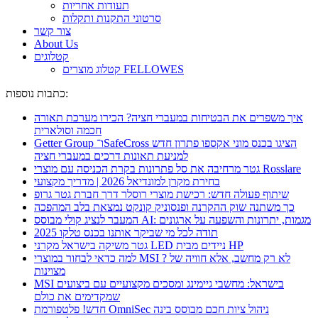
תעודות אחריות
סרטוני התקנות ותקלות
צור קשר
About Us
קטלוגים
קטלוג מוצרים FELLOWES
כתבות נוספות:
איך משפרים את הבטיחות במעברי חציה? הכירו מערכת תאורה
חכמה וסולארית
Getter Group ו־SafeCross הציגו בכנס מוני אקספו פתרון חדש
למניעת תאונות דרכים במעברי חציה
גטר מרחיבה את סל פתרונות בקרת הכניסה עם מוצרי Rosslare
בחירת מקרן למונדיאל 2026 | מדריך מקצועי
שיתוף פעולה חדש: רכישת מוצרי רוסלר דרך חברת גטר גרופ
כך משתנה שוק ההקרנה ופנסוניק קונקט נמצאת בלב המהפכה
המעבר לנציג קולי מבוסס AI: מגמות, יתרונות והשפעה על ארגונים
תודה לכל מי שביקר אותנו בכנס טלקו 2025
גטר משיקה בישראל מקרני LED ניידים מבית HP
למה כדאי לבחור במוצרי MSI ? לא רק מחשב, אלא חוויה של
מצוינות
MSI בישראל: מחשבי גיימינג ומסכים מקצועיים עם ביצועים
שמקדימים את כולם
חדש! פלטפורמת OmniSec ניהול ציות חכם מבוסס בינה