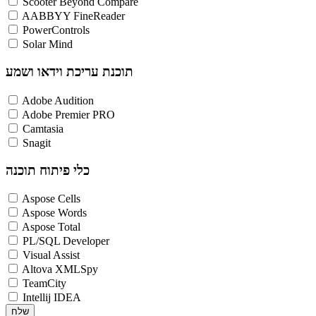
Scooter Beyond Compare
AABBYY FineReader
PowerControls
Solar Mind
תוכנת עריכת וידאו ושמע
Adobe Audition
Adobe Premier PRO
Camtasia
Snagit
כלי פיתוח תוכנה
Aspose Cells
Aspose Words
Aspose Total
PL/SQL Developer
Visual Assist
Altova XMLSpy
TeamCity
Intellij IDEA