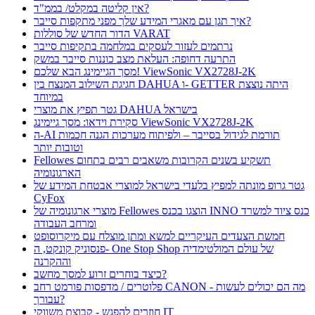
אין קליטה במקלט/ בממ"ד?
איך תגן עם מאגרי המידע שלך מפני מתקפות סייבר?
הדור החדש של סוללות VARAT
נרתמים לעזור לעסקים במלחמה בתקיפות סייבר
התרעה דחופה: העלאת מצב כוננות סייבר במשק
מסך הגיימינג הבא שלכם! ViewSonic VX2728J-2K
חגיגת השילוב המנצח בין DAHUA ו- GETTER היתה נוצצת
במיוחד
גטר תפיץ את מוצרי DAHUA בישראל
סקירת וידאו: מסך גיימינג ViewSonic VX2728J-2K
ה-AI תורמת לגידול בסייבר – ולפיתוח מערכות הגנה חכמות
וטובות יותר
Fellowes תשקיע בשנים הקרובות משאבים רבים בתחום
הארגונומיה
גטר גרופ מונתה למפיץ בלעדי בישראל למוצרי אבטחת המידע של
CyFox
מוצרי ארגונומיה של Fellowes הוצגו בכנס INNO כנס ציוד למשרד
ומרחב העבודה
חמשת הצעדים העיקריים למשא ומתן מוצלח עם מיקרוסופט
פנסוניק קונקט, ה- One Stop Shop של עולם המולטימדיה
וההקרנה
כיצד בוחרים זרוע למסך מחשב?
פלוטרים / מדפסות פורמט רחב CANON - מה הם יכולים לעשות
עבורך?
חוזרים להפגש - קבוצת משווקי IT