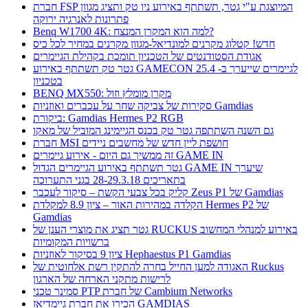
חברת FSP המיוצגת ע"י גטר, תשתתף באירוע ניו טק ותציג מגוון
פתרונות לאנרגיה ירוקה
Benq W1700 4K: למה הוא המקרן המנצח?
חדש! קטלוג מקרנים למונדיאל-מגוון מקרנים במחיר לכל כיס
אגודת הסטודנטים של הטכניון תומכת בקהילת הגיימרים
גטר טק תשתתף באירוע GAMECON לגיימרים שייערך ב- 25.4
בטכניון
BENQ MX550: מקרן מומלץ וזול
סקירות של צביקה שחר על עכברים ואוזניות Gamdias
ביקורת: Gamdias Hermes P2 RGB
גם השנה השתתפה גטר טק בכנס הגיימינג המוביל של מאקו
חברת MSI חושפת ליין חדש של מחשבים ניידים
זה ממשיך גם היום - אירוע גיימרים GAME IN
גטר תשתתף באירוע הגיימרים הגדול GAME IN שיערך
בתאריכים 28-29.3.18 בגני התערוכה
קליק בכל צבעי הקשת – סיקור לעכבר Zeus P1 של Gamdias
הקלדה במהירות האור – ציון 8.9 למקלדת Hermes P2 של
Gamdias
גטר תציג את מוצרי הענן של RUCKUS באירוע למנהלי המחשוב
ברשויות המקומיות
ציון 9 בסיקור לאוזניות Hephaestus P1 Gamdias
האגודה למען החייל בחרה להתקין רשת אלחוטית של Ruckus
לרישות מתקני הארחה של הארגון
סמינר טכני PTP של חברת Cambium Networks
הכירו את חברת גיימדיאז GAMDIAS