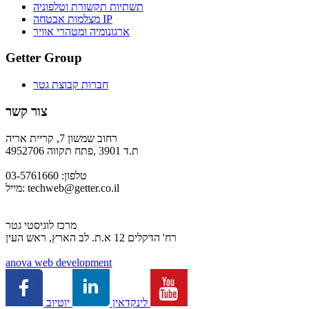
תשתיות תקשורת וטלפוניה
מצלמות אבטחה IP
ארגונומיה ומטהרי אוויר
Getter Group
חברות קבוצת גטר
צור קשר
רחוב שמשון 7, קריית אריה
ת.ד 3901 ,פתח תקווה 4952706
טלפון: 03-5761660
techweb@getter.co.il
מייל:
מרכז לוגיסטי גטר
רח' הדקלים 12 א.ת. לב הארץ, ראש העין
a
nova web development
יוטיוב
לינקדאין