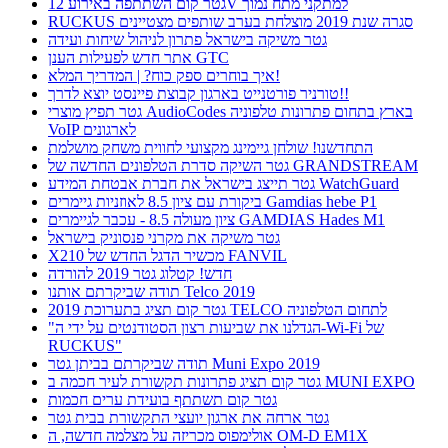
גטר קום השתתפה באירוע 12V למתקני מתח נמוך
RUCKUS סגרה שנת 2019 מוצלחת בערב שותפים מצטיינים
גטר משיקה בישראל פתרון לניהול שיחות ועידה
אתר חדש לפעילות הענן GTC
איך בוחרים ספק כוח? | המדריך המלא!
טורניר פורטנייט בארגון קבוצת פיינסט יוצא לדרך!!
גטר תפיץ מוצרי AudioCodes בארץ בתחום פתרונות טלפוניה
VoIP לארגונים
התחדשנו! שולחן גיימינג מקצועי לחווית משחק מושלמת
גטר השיקה סדרת הטלפונים החדשה של GRANDSTREAM
גטר תייצג בישראל את חברת אבטחת המידע WatchGuard
ביקורת עם ציון 8.5 לאוזניות גיימרים Gamdias hebe P1
ציון מעולה 8.5 - עכבר לגיימרים GAMDIAS Hades M1
גטר משיקה את מקרני פנסוניק בישראל
X210 מכשיר הדגל החדש של FANVIL
חדש! קטלוג גטר 2019 להורדה
תודה שביקרתם אותנו Telco 2019
גטר קום תציג בתערוכת 2019 TELCO לתחום הטלפוניה
"הגדלנו את שביעות רצון הסטודנטים על ידי ה-Wi-Fi של
RUCKUS"
תודה שביקרתם בביתן גטר Muni Expo 2019
גטר קום תציג פתרונות תקשורת לעיר חכמה ב MUNI EXPO
גטר קום תשתתף בועידת ערים חכמות
גטר ארחה את ארגון יועצי התקשורת בבית גטר
אולימפוס מכריזה על מצלמה חדשה, ה OM-D EM1X