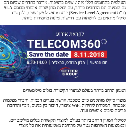
העולמית בתחומים הללו מזה 7 שנים ברציפות. מדובר בתדרים שכיום הם
גם הזמינים וגם הרחבים ביותר, עם יכולת מתן שרות איכותי מבוסס SLA
(ר"ת Service Level Agreement) ידוע מראש למשך שנים, ולכן ציוד
סיקלו מתאים גם לרשתות עם דרישות זמינות מחמירות ביותר.
המגוון הרחב ביותר בעולם למוצרי תקשורת בגלים מילימטרים
מוצרי סיקלו מותקנים כיום כשכבת הרשת בערים חכמות, חיבורי מצלמות
אבטחה, תמסורת ליחידות WiFi ציבורי, חיבור בין בנינים, גיבוי והרחבת
פריסת סיבים אופטים ועוד.
לסיקלו המגוון הרחב ביותר בעולם למוצרי תקשורת בגלים מילימטרים,
ובאמצעות השותפות גטר טק מרחיבה משמעותית את סל מוצרי