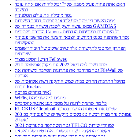
האם אתה פחות פעיל מסבא שלך? יכול להיות אם אתה עובד
במשרד
גטר מובילה את עולם הטלפוניה
מה הקשר בין מסך מגע לוידאו קונפרנס בחדר הישיבות?
ממש עושה חשק לשבת ולשחק בעמדה של GAMDIAS
הדרכת פלוטרים Canon - כל היתרונות במדפסות הנדסיות
גטר השתתפה בכנס המחשוב הצבאי והציגה את מחשבי פנסוניק
המוקשחים
הפתרון המיטבי לתקשורת אלחוטית: שילוב של חיבור יישומים
ושירותים
חדש! קטלוג מוצרי Fellowes
מתחדשים למונדיאל 2022 עם מקרן אופטומה חדש
גטר מרחיבה את פתרונות הסייבר ומשווקת את FileWall של
אודיקס
בהיכל התרבות החדש בבית שמש הותקנה רשת אלחוטית של
חברת Ruckus
איך בוחרים מגרסה?
WiFi6, מתגים ומה שביניהם
כל מה שרצית לדעת על מסכי מגע אינטראקטיביים
RUCKUS Cloudpath שמים את אבטחת הרשת במרכז
עמותת עזר מציון רכשה טאבלטים מוקשחים של פנסוניק בכ-200
אלף ש'
גטר השתתפה בתערוכת 2021 TELCO למוקדי שירות
ויקטורי התקינה רשת תקשורת אלחוטית של ראקאס
גטר ארחה את חברי ארגון יועצי מערכות תקשורת