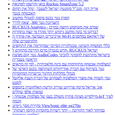
בואו והרשמו לסדנאת Ruckus SmartZone 5.2
אריה דנון, מנכ"ל סימנטק ישראל לשעבר, ינהל את תחום
האבטחה בגטר
חסות גטר בכנס פיסגה למנהלי מחשוב
תערוכת גטר 360, יצאה לדרך!
RUCKUS Analytics - שמים את משתמש הקצה במרכז
בדקנו מי בונה מחשב גיימינג יותר מהר! מי ינצח בתחרות?
ארכיברים הטמיעה את פתרון ה Wi-Fi של ראקאס במחסנים
הלוגיסטיים שלה
כללי המשחק השתנו: טכנולוגיית הסייבר שמקדימה את התוקפים
חדש בגטר!! מרכז הדרכה מתקדם ל- RUCKUS ישראל
גטר קום מפיצת AudioCodes בישראל מתרגשת להזמינך לוובינר
הראשון בעברית
מצלמות אבטחה מתקדמות עם בינה מלאכותית - למי זה מתאים?
גטר בשיתוף עם חברת אודיוקודס השתתפה בכנס הארצי של
מנהלי מחלקות החינוך ברשויות המקומיות
גטר תשווק את מוצרי הטלפוניה לעסקים של חברת הענק אלקטל
לוסנט
אונ' אריאל סיימה פרויקט שדרוג הרשת האלחוטית בקמפוס
במאות אלפי שקלים
מיילסייט מציגה פתרון משולב בענן של מצלמות אבטחה ו-IoT לעיר
חכמה
סקירת מסך גיימינג ViewSonic elite xg270q
"במיוחד לאור הקורונה – יותר רשויות מקומיות הקימו רשתות
אלחוט עצמאיות"