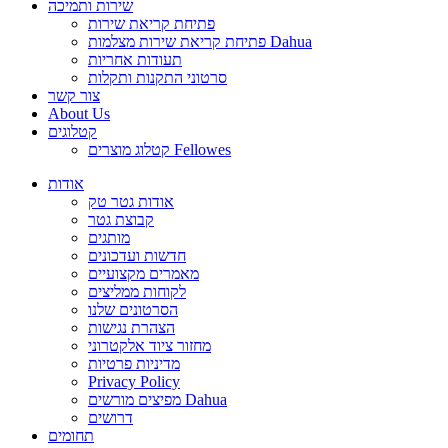
שירות ותמיכה
פתיחת קריאת שירות
פתיחת קריאת שירות מצלמות Dahua
תעודות אחריות
סרטוני התקנות ותקלות
צור קשר
About Us
קטלוגים
קטלוג מוצרים Fellowes
אודות
אודות גטר טק
קבוצת גטר
מותגים
חדשות ועדכונים
מאמרים מקצועיים
לקוחות ממליצים
הסרטונים שלנו
הצהרת נגישות
מחזור ציוד אלקטרוני
מדיניות פרטיות
Privacy Policy
מפיצים מורשים Dahua
דרושים
תחומים