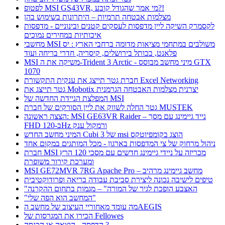
לפטופ MSI GS43VR, מי אמר שהגודל קובע?!
מצלמות אבטחה תרמיות – היתרונות בשימוש בהן
לקסמרק השיקה ליין מדפסות לעסקים קטנים ובינוניים - מדפסות
איכותיות במחירים נמוכים
מחשבי MSI משולבים במתחמי מציאות מדומה ברחבי הארץ : יס
פלאנט, בכותל בירושלים, קיסריה, חדרי בריחה ועוד
MSI משיקה את ה-Trident 3 Arctic - מיני מחשב מבוסס GTX
1070
חברת גטר תייצג את ענקית התקשורת Excel Networking
גטר תייצג את Mobotix יצרנית מצלמות האבטחה הגרמנית
המפלצת הניידת החדשה של MSI
גטר החלה לשווק את ליין הסורקים של חברת MUSTEK
הצצה ראשונה: MSI GE63VR Raider – נייד גיימינג עם מסך
FHD ב-120Hz ורמקול ענק
המיני מחשב החדש Cubi 3 של msi הוצג בקומפיוטקס
ניהול מרחוק של צי המדפסות בארגון - מכל המותגים במקום אחד
חברת MSI מכריזה על ניידי גיימינג חדשים עם מסכי 120 הרץ
ומערכת קירור משופרת
MSI GE72MVR 7RG Apache Pro – מחשב גיימינג מרהיב
טיפים לישיבה נכונה ליצירת סביבת עבודה בריאה ופרודוקטיבית
"האצבע הופכת לגיר של המורה" – מגמות בתחום ההקרנה
"המחשב הוא הפה שלי"
מה עומד מאחוריי העיצוב של מחשב הAEGIS
הכירו את המגרסות של Fellowes
הדפסה - הוצאה או הכנסה ?