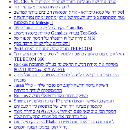
RUCKUS סגרה עוד שנה מוצלחת בערב שותפים מצטיינים
רוצה להיות מתקין מקצועי יותר?
סקירה של כסא גיימדיאז - אחת הכסאות הטובים ביותר למחשב!
גטר השתתפה באירוע השנתי של ארגון מתקיני מתח נמוך והציגה
את מצלמות Milesight
סקירה על מקלדת האורות של Gamdias
סקירת כיסא הגיימינג Gamdias בערוץ TopGeek
סקירה של זיו רוזנפלד על המסך הקעור של MSI
השוברים שלך שווים הרבה כסף!
תודה שהשתתפתם באירוע 360 TELECOM
"האלחוט נתפס כחלופה מושכת לסלולר"- סיכום אירוע תקשורת
TELECOM 360
Ruckus משיקה את נקודת הגישה הראשונה בעולם שתומכת
בתקן 802.11ax, הוא Wi-Fi 6
גטר תציג פתרון שלם לניהול מצלמות אבטחה, כולל אנליטיקה
מובנית
Jusan השיקה גרסה חדשה לקונטקט סנטר שלה – כולל
התממשקות למדיה חברתית
Ruckus משיקה גרסת בקר וירטואלי חדשה
Snom, יצרנית טלפוניית IP לעסקים, השיקה דגמים חדשים
לקסמרק מציגה דור חדש של מדפסות לייזר לעסקים
סקירת מוצר MPG27CQ: "המסך הכי טוב שאי פעם ראיתי
גטר מרחיבה את סל מוצרי התקשורת שלה
גטר-טק תייצג את Ekahau לפתרונות סקרי אתר אלחוטיים
ניהול תוכן במסכי תצוגה חכמים