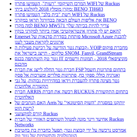
המרכז השיקומי "רעות", הטמיעו פתרון WIFI של Ruckus
מקרן מומלץ 2018 לקולנוע ביתי: BENQ TH683
רשת "בית בלב" הטמיעו פתרון WIFI של Ruckus
את אליפות העולם הבאה בכדורגל תראו במקרני BENQ
למה מקרן BENQ MW571 צריך להיות בכיתה שלך
האם יש לך פתרון אינטראקטיבי אמין ביותר למקרני בנקיו?
Emerset פותחת בסדרת סדנאות של Microsoft Azure להכנת
ארגונים לקראת מעבר לענן
קבוצת גטר הודיעה על רכישת פעילות ה- VOIP מחברת פוקוס
טלקום - תייצג בישראל את SNOM, Fanvil, GrandStream
גטר טק השתתפה בכנס IT מוניציפאלי 2018 - תמונות ורשמים
מהכנס
חברת גטר החלה לייצג את חברת FSP בתחום פתרונות חשמל
ואנרגיה כולל: ספקי כח, פתרונות סולרים ומערכות אל פסק
גטר מציגה פתרון להעברת וידאו במהירויות גבוהות, על גבי
תקשורת אלחוטית
חברת ARRIS רכשה את חברת RUCKUS בתחום התקשורת
האלחוטית
האם הנתבים של Arris יותקנו במסגרת "השוק הסיטונאי" על
רשת הוט?
קורס למקצועני Ruckus
אחיעד ויינר מונה למנהל השותפים האזורי של חברת Ruckus
Networks
אמרסט נרכשה על ידי קבוצת גטר; תפעל כחברת בת בחטיבת
הטכנולוגיה והתשתיות של גטר טק