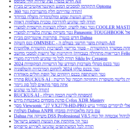
חדש בגטר! נציג שירות קולי מבוסס AI!
התקדמו למסכים המגע האינטראקטיביים מבית Optoma
תודה שהייתם חלק מתערוכת גטר 360!
אירוע הנגשת שמע ומולטימדיה מוצלח במיוחד
תודה למי שהגיע להדרכה טכנית מצלמות דאווה
חדש בגטר! פתרונות אינטרקום מבית Dahua
כנס השקה OMNISEC - השקת מוצר חדשני בעולם ה-AI!
רונות של זרועות למסכי מחשב Fellowes
תודה לכל מי שהגיע להדרכת מוצרי Siklu by Ceragon
גטר בכנס מנהלי מערכות המידע של הרשויות המקומיות 2024
גטר בכנס טלקו 2024 לתחום המרכזיות והטלפוניה
גטר השתתפה בכנס רוקחים של קופת חולים מאוחדת
ן RUCKUS AI : חווית גלישה משופרת ותחזוקה חכמה של הרשת
איזה מסך מתאים לכל סוג גיימר
תודה לכל מי שהגיע!
RUCKUS AI - המפתח לרשת חכמה ויעילה!
סדנת מומחים באבטחת מידע Cyfox XDR Mastery
Viewsonic  פתרון אידיאלי לגיימרים במחיר נגיש
מצלמת Dahua ANPR עם בינה מלאכותית במבחן
Dahua משיקה את DSS Professional V8.5 לניהול אבטחה קל ונוח
גטר קר מקדמת את הנגשת השמע בישראל
תודה לכל המשתתפים שהגיעו לאירוע סייפוקס