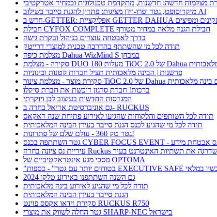
ת מצלמות חדשה: חדשנות, מתקדמת טכנולוגית ובמחיר אטרקטיבי
מיקרוסופט, גטר ופרו-ויז'ן מציגות: פתרון להגנת סייבר בשילוב AI
חבילת CYFOX COMPLETE חבילת הגנה מלאה במחיר מטורף
בדרך לאבטחה עוצרים בניהול ובקרת גישה
תודה לכל מי שהשתתף בהדרכה טכנית למוצרי דרייטק
מצלמת כיפה Dahua WizMind S במבחן
TiOC  של Dahua עם בינה מלאכותית
פרשנות | הבינה מלאכותית תציל חברות קטנות ובינוניות
וצר - מצלמת צינור TiOC 2.0 של Dahua עם בינה מלאכותית
ברכות! חברת סרגון רוכשת את חברת סיקלו
המגרסות החדשות בעיצוב לבן ויוקרתי
גם אוניברסיטת אריאל בחרה ב- RUCKUS
תודה לכל השותפים והלקוחות שהגיעו לאירוע פתיחת שנה ראקאס
תודה לכל מי שהגיע לכנס הגנת סייבר בעידן הבינה המלאכותית
גטר טק 360 - עולם שלם של פתרונות!
תתפה בכנס CYBER FOCUS EVENT - כנס אבטחת מידע
ריית נס ציונה בחרה Ruckus ושדרגה את תשתיות האינטרנט בעיר
מסכי מגע אינטראקטיביים של OPTOMA
תר עם גטר" - כספות EXECUTIVE SAFE עכשיו במלאי
גם השנה השתתפנו באירוע טלקו 2024
תודה לכל מי שהגיע לאירוע בינה מלאכותית
הגנת סייבר בעידן הבינה המלאכותית
סקירת וידאו אקסס פוינט RUCKUS R750
גטר החלה לשווק את מוצרי SHARP-NEC בישראל