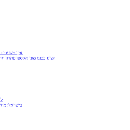
איך משפרים 
Getter Group ו־SafeCross הציגו בכנס מוני
למה
MSI בישראל: 