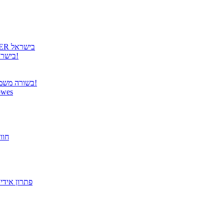
גטר גאה להציג: קבלת הנציגות הרשמית למוצרי COOLER MASTER בישראל
גטר משיקה נציגות בלעדית למוצרי Panasonic TOUGHBOOK בישראל!
בשורה משמחת ממשרד התקשורת – פטור מרישוי למערכות תקשורת אלחוטית!
הבריאות מתחילה בעבודה! הית
פתרו
מסך "27 VX2779-HD-PRO