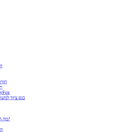
חגיג
ה-AI
es
גטר גרופ מונתה למפיץ בלעדי בישראל למוצרי א
מוצרי ארגונומיה של Fellowes הוצג
פלוטרים / מדפסות פורמט רחב CANON - מה הם יכולים לעשות עבורך?
הא