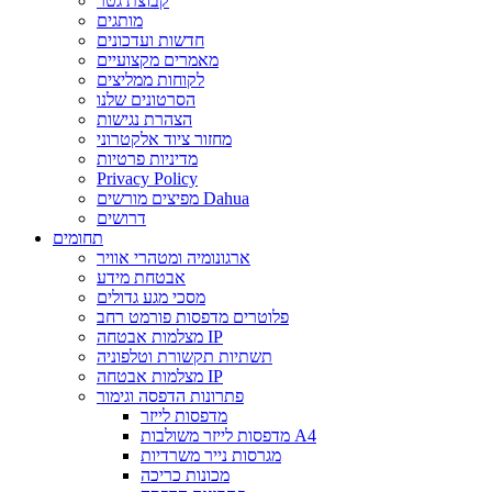
קבוצת גטר
מותגים
חדשות ועדכונים
מאמרים מקצועיים
לקוחות ממליצים
הסרטונים שלנו
הצהרת נגישות
מחזור ציוד אלקטרוני
מדיניות פרטיות
Privacy Policy
מפיצים מורשים Dahua
דרושים
תחומים
ארגונומיה ומטהרי אוויר
אבטחת מידע
מסכי מגע גדולים
פלוטרים מדפסות פורמט רחב
מצלמות אבטחה IP
תשתיות תקשורת וטלפוניה
מצלמות אבטחה IP
פתרונות הדפסה וגימור
מדפסות לייזר
מדפסות לייזר משולבות A4
מגרסות נייר משרדיות
מכונות כריכה