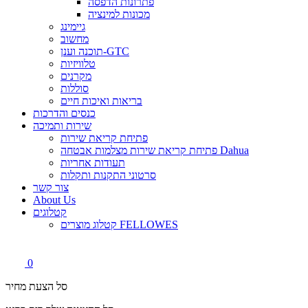
פתרונות הדפסה
מכונות למינציה
גיימינג
מחשוב
תוכנה וענן-GTC
טלוויזיות
מקרנים
סוללות
בריאות ואיכות חיים
כנסים והדרכות
שירות ותמיכה
פתיחת קריאת שירות
פתיחת קריאת שירות מצלמות אבטחה Dahua
תעודות אחריות
סרטוני התקנות ותקלות
צור קשר
About Us
קטלוגים
קטלוג מוצרים FELLOWES
0
סל הצעת מחיר