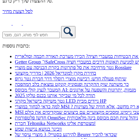
סל ההצעות שלך ריק כרגע.
לסל הצעת מחיר
כתבות נוספות:
את הבטיחות במעברי חציה? הכירו מערכת תאורה חכמה וסולארית
 אקספו פתרון חדש למניעת תאונות דרכים במעברי חציה
גטר מרחיבה את סל פתרונות בקרת הכניסה עם מוצרי Rosslare
בחירת מקרן למונדיאל 2026 | מדריך מקצועי
שיתוף פעולה חדש: רכישת מוצרי רוסלר דרך חברת גטר גרופ
כך משתנה שוק ההקרנה ופנסוניק קונקט נמצאת בלב המהפכה
המעבר לנציג קולי מבוסס AI: מגמות, יתרונות והשפעה על ארגונים
תודה לכל מי שביקר אותנו בכנס טלקו 2025
גטר משיקה בישראל מקרני LED ניידים מבית HP
 כדאי לבחור במוצרי MSI ? לא רק מחשב, אלא חוויה של מצוינות
מחשבי גיימינג ומסכים מקצועיים עם ביצועים שמקדימים את כולם
חדש! פלטפורמת OmniSec ניהול ציות חכם מבוסס בינה מלאכותית
חברת Teltonika Networks מצטרפת אלינו!
וובינר בנושא נגישות שמע
להירגע בסטייל: 3 מוצרי עיסוי של Beurer שכדאי להכיר