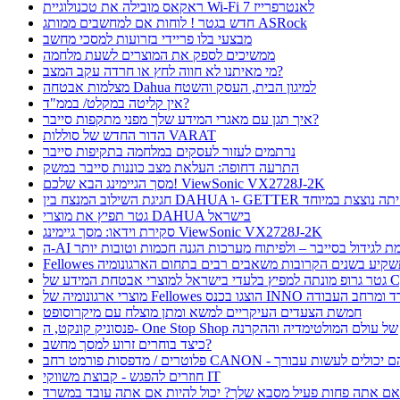
ראקאס מובילה את טכנולוגיית Wi-Fi 7 לאנטרפרייז
חדש בגטר ! לוחות אם למחשבים ממותג ASRock
מבצעי בלו פריידי בזרועות למסכי מחשב
ממשיכים לספק את המוצרים לשעת מלחמה
מי מאיתנו לא חווה לחץ או חרדה עקב המצב?
מצלמות אבטחה Dahua למיגון הבית, העסק והשטח
אין קליטה במקלט/ בממ"ד?
איך תגן עם מאגרי המידע שלך מפני מתקפות סייבר?
הדור החדש של סוללות VARAT
נרתמים לעזור לעסקים במלחמה בתקיפות סייבר
התרעה דחופה: העלאת מצב כוננות סייבר במשק
מסך הגיימינג הבא שלכם! ViewSonic VX2728J-2K
ת השילוב המנצח בין DAHUA ו- GETTER היתה נוצצת במיוחד
גטר תפיץ את מוצרי DAHUA בישראל
סקירת וידאו: מסך גיימינג ViewSonic VX2728J-2K
 תורמת לגידול בסייבר – ולפיתוח מערכות הגנה חכמות וטובות יותר
Fellow תשקיע בשנים הקרובות משאבים רבים בתחום הארגונומיה
בטחת המידע של CyFox
ו בכנס INNO כנס ציוד למשרד ומרחב העבודה
חמשת הצעדים העיקריים למשא ומתן מוצלח עם מיקרוסופט
פנסוניק קונקט, ה- One Stop Shop של עולם המולטימדיה וההקרנה
כיצד בוחרים זרוע למסך מחשב?
חוזרים להפגש - קבוצת משווקי IT
ם אתה פחות פעיל מסבא שלך? יכול להיות אם אתה עובד במשרד