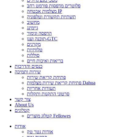
מסכי מגע גדולים
פלוטרים מדפסות פורמט רחב
מצלמות אבטחה IP
תשתיות תקשורת וטלפוניה
מחשוב
גיימינג
הדפסה וגימור
תוכנה וענן-GTC
מקרנים
טלוויזיות
סוללות
בריאות ואיכות חיים
כנסים והדרכות
שירות ותמיכה
פתיחת קריאת שירות
פתיחת קריאת שירות מצלמות Dahua
תעודות אחריות
סרטוני התקנות ותקלות
צור קשר
About Us
קטלוגים
קטלוג מוצרים Fellowes
אודות
אודות גטר טק