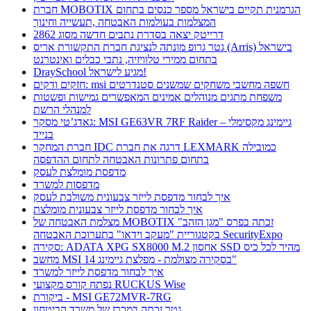
חברת MOBOTIX הגרמנית תקיים בישראל מספר כנסים בתחום
המצלמות בעולמות האבטחה ,תעשייה וחינוך
דרייטק יצאה בסדרת נתבים חדשה מסוג 2862
גטר גרופ מונתה לנציגת חברת התקשורת אריס (Arris) בישראל
בתחום ממירי טלוויזיה, נתבי כבלים ואינטרנט
DraySchool מגיע לישראל!
חזקים ודקים: msi חשפה מחשבי משחקים שמשנים סטנדרטים
משפחת מתגים מנוהלים אמינים המאפשרים גמישות ופשטות
למנהלי הרשת
גאדג’טי מסקר: MSI GE63VR 7RF Raider – גיימינג מקסימלי
בנייד
חברת המחקר IDC דרגה את חברת LEXMARK כמובילה
בתחום פתרונות האבטחה לתחום ההדפסה
מדפסת מומלצת לעסק
מדפסות למשרד
איך לבחור מדפסת לייזר צבעונית משולבת לעסק
איך לבחור מדפסת לייזר צבעונית מומלצת
מצלמת האבטחה של MOBOTIX זכתה בפרס "מגן הזהב"
בקטגוריית "מעקב וידאו" בתערוכת האבטחה SecurityExpo
סקירה: ADATA XPG SX8000 M.2 אחסון SSD מהיר לכל כיס
מחשב MSI בסקירה מצולמת - מפלצת גיימינג 14"
איך לבחור מדפסת לייזר למשרד
נפתח קורס מקצועי RUCKUS Wise
ביקורת - MSI GE72MVR-7RG
גטר זכתה במכרז של משרד הביטחון