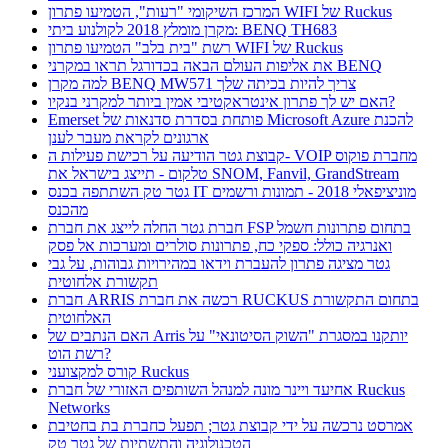
המרכז השיקומי "רעות", הטמיעו פתרון WIFI של Ruckus
מקרן מומלץ 2018 לקולנוע ביתי: BENQ TH683
רשת "בית בלב" הטמיעו פתרון WIFI של Ruckus
את אליפות העולם הבאה בכדורגל תראו במקרני BENQ
למה מקרן BENQ MW571 צריך להיות בכיתה שלך
האם יש לך פתרון אינטראקטיבי אמין ביותר למקרני בנקיו?
Emerset פותחת בסדרת סדנאות של Microsoft Azure להכנת
ארגונים לקראת מעבר לענן
קבוצת גטר הודיעה על רכישת פעילות ה- VOIP מחברת פוקוס
טלקום - תייצג בישראל את SNOM, Fanvil, GrandStream
גטר טק השתתפה בכנס IT מוניציפאלי 2018 - תמונות ורשמים
מהכנס
חברת גטר החלה לייצג את חברת FSP בתחום פתרונות חשמל
ואנרגיה כולל: ספקי כח, פתרונות סולרים ומערכות אל פסק
גטר מציגה פתרון להעברת וידאו במהירויות גבוהות, על גבי
תקשורת אלחוטית
חברת ARRIS רכשה את חברת RUCKUS בתחום התקשורת
האלחוטית
האם הנתבים של Arris יותקנו במסגרת "השוק הסיטונאי" על
רשת הוט?
קורס למקצועני Ruckus
אחיעד ויינר מונה למנהל השותפים האזורי של חברת Ruckus
Networks
אמרסט נרכשה על ידי קבוצת גטר; תפעל כחברת בת בחטיבת
הטכנולוגיה והתשתיות של גטר טק