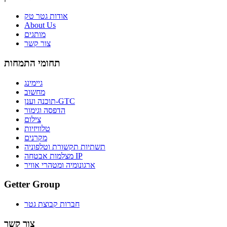
אודות גטר טק
About Us
מותגים
צור קשר
תחומי התמחות
גיימינג
מחשוב
תוכנה וענן-GTC
הדפסה וגימור
צילום
טלוויזיות
מקרנים
תשתיות תקשורת וטלפוניה
מצלמות אבטחה IP
ארגונומיה ומטהרי אוויר
Getter Group
חברות קבוצת גטר
צור קשר