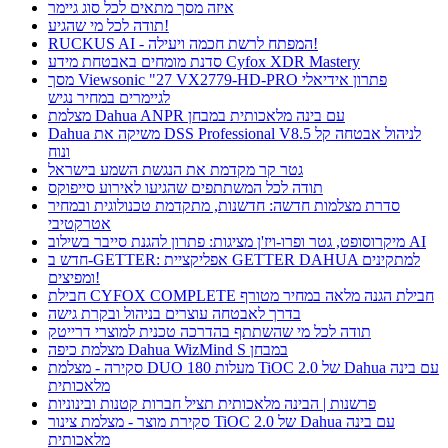
איזה מסך מתאים לכל סוג גיימר
תודה לכל מי שהגיע!
RUCKUS AI - המפתח לרשת חכמה ויעילה!
סדנת מומחים באבטחת מידע Cyfox XDR Mastery
מסך Viewsonic "27 VX2779-HD-PRO פתרון אידיאלי
לגיימרים במחיר נגיש
מצלמת Dahua ANPR עם בינה מלאכותית במבחן
Dahua משיקה את DSS Professional V8.5 לניהול אבטחה קל
ונוח
גטר קר מקדמת את הנגשת השמע בישראל
תודה לכל המשתתפים שהגיעו לאירוע סייפוקס
סדרת מצלמות חדשה: חדשנות, מתקדמת טכנולוגית ובמחיר
אטרקטיבי
מיקרוסופט, גטר ופרו-ויז'ן מציגות: פתרון להגנת סייבר בשילוב AI
חדש ב-GETTER: אפליקציית GETTER DAHUA למתקינים
ומפיצים!
חבילת CYFOX COMPLETE חבילת הגנה מלאה במחיר מטורף
בדרך לאבטחה עוצרים בניהול ובקרת גישה
תודה לכל מי שהשתתף בהדרכה טכנית למוצרי דרייטק
מצלמת כיפה Dahua WizMind S במבחן
סקירה - מצלמת DUO 180 מעלות TiOC 2.0 של Dahua עם בינה
מלאכותית
פרשנות | הבינה מלאכותית תציל חברות קטנות ובינוניות
סקירת מוצר - מצלמת צינור TiOC 2.0 של Dahua עם בינה
מלאכותית