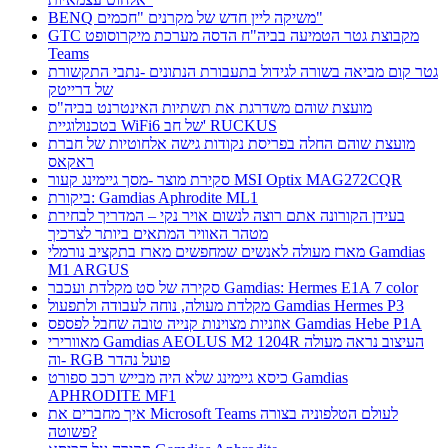
BENQ משיקה ליין חדש של מקרנים "חכמים"
GTC מקבוצת גטר הטמיעה בביה"ח הדסה מערכת מיקרוסופט
Teams
גטר קום מביאה בשורה לגידול בתעבורת הנתונים -נתבי התקשורת
של דרייטק
מועצת שוהם משדרגת את תשתיות האינטרנט בביה"ס
בטכנולוגיית WiFi6 של חב' RUCKUS
מועצת שוהם החלה בפריסת נקודות גישה אלחוטיות של חברת
ראקאס
סקירת מוצר -מסך גיימינג קעור MSI Optix MAG272CQR
ביקורת: Gamdias Aphrodite ML1
בעידן הקורונה אתם רוצה לנשום אויר נקי – המדריך לבחירת
מטהר האוויר המתאים ביותר לצרכיך
מארז מעולה לאנשים שמחפשים מארז בתקציב נורמלי Gamdias
M1 ARGUS
סקירה של סט מקלדת ועכבר Gamdias: Hermes E1A 7 color
מקלדת מעולה, נוחה לעבודה ולתפעול Gamdias Hermes P3
אוזניות מצוינות קנייה טובה שחבל לפספס Gamdias Hebe P1A
מאוורירי Gamdias AEOLUS M2 1204R העיצוב נראה מעולה
וה- RGB פועל נהדר
כיסא גיימינג שלא היה מבייש רכב ספורט Gamdias
APHRODITE MF1
איך מחברים את Microsoft Teams לעולם הטלפוניה בצורה
פשוטה?