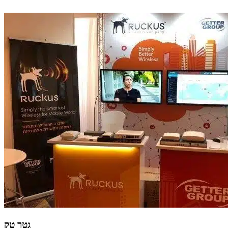
גטר טק