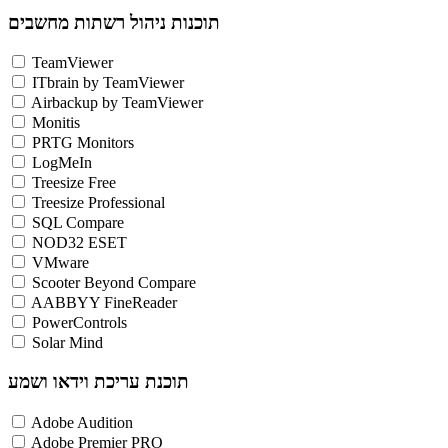
תוכנות ניהול רשתות מחשבים
TeamViewer
ITbrain by TeamViewer
Airbackup by TeamViewer
Monitis
PRTG Monitors
LogMeIn
Treesize Free
Treesize Professional
SQL Compare
NOD32 ESET
VMware
Scooter Beyond Compare
AABBYY FineReader
PowerControls
Solar Mind
תוכנת עריכת וידאו ושמע
Adobe Audition
Adobe Premier PRO