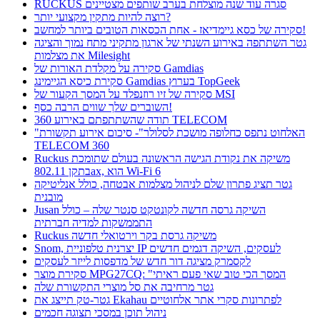
RUCKUS סגרה עוד שנה מוצלחת בערב שותפים מצטיינים
רוצה להיות מתקין מקצועי יותר?
סקירה של כסא גיימדיאז - אחת הכסאות הטובים ביותר למחשב!
גטר השתתפה באירוע השנתי של ארגון מתקיני מתח נמוך והציגה
את מצלמות Milesight
סקירה על מקלדת האורות של Gamdias
סקירת כיסא הגיימינג Gamdias בערוץ TopGeek
סקירה של זיו רוזנפלד על המסך הקעור של MSI
השוברים שלך שווים הרבה כסף!
תודה שהשתתפתם באירוע 360 TELECOM
"האלחוט נתפס כחלופה מושכת לסלולר"- סיכום אירוע תקשורת
TELECOM 360
Ruckus משיקה את נקודת הגישה הראשונה בעולם שתומכת
בתקן 802.11ax, הוא Wi-Fi 6
גטר תציג פתרון שלם לניהול מצלמות אבטחה, כולל אנליטיקה
מובנית
Jusan השיקה גרסה חדשה לקונטקט סנטר שלה – כולל
התממשקות למדיה חברתית
Ruckus משיקה גרסת בקר וירטואלי חדשה
Snom, יצרנית טלפוניית IP לעסקים, השיקה דגמים חדשים
לקסמרק מציגה דור חדש של מדפסות לייזר לעסקים
סקירת מוצר MPG27CQ: "המסך הכי טוב שאי פעם ראיתי
גטר מרחיבה את סל מוצרי התקשורת שלה
גטר-טק תייצג את Ekahau לפתרונות סקרי אתר אלחוטיים
ניהול תוכן במסכי תצוגה חכמים