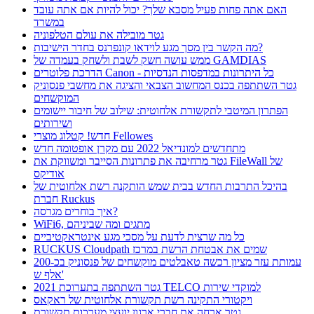
האם אתה פחות פעיל מסבא שלך? יכול להיות אם אתה עובד
במשרד
גטר מובילה את עולם הטלפוניה
מה הקשר בין מסך מגע לוידאו קונפרנס בחדר הישיבות?
ממש עושה חשק לשבת ולשחק בעמדה של GAMDIAS
הדרכת פלוטרים Canon - כל היתרונות במדפסות הנדסיות
גטר השתתפה בכנס המחשוב הצבאי והציגה את מחשבי פנסוניק
המוקשחים
הפתרון המיטבי לתקשורת אלחוטית: שילוב של חיבור יישומים
ושירותים
חדש! קטלוג מוצרי Fellowes
מתחדשים למונדיאל 2022 עם מקרן אופטומה חדש
גטר מרחיבה את פתרונות הסייבר ומשווקת את FileWall של
אודיקס
בהיכל התרבות החדש בבית שמש הותקנה רשת אלחוטית של
חברת Ruckus
איך בוחרים מגרסה?
WiFi6, מתגים ומה שביניהם
כל מה שרצית לדעת על מסכי מגע אינטראקטיביים
RUCKUS Cloudpath שמים את אבטחת הרשת במרכז
עמותת עזר מציון רכשה טאבלטים מוקשחים של פנסוניק בכ-200
אלף ש'
גטר השתתפה בתערוכת 2021 TELCO למוקדי שירות
ויקטורי התקינה רשת תקשורת אלחוטית של ראקאס
גטר ארחה את חברי ארגון יועצי מערכות תקשורת