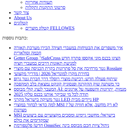
תעודות אחריות
סרטוני התקנות ותקלות
צור קשר
About Us
קטלוגים
קטלוג מוצרים FELLOWES
כתבות נוספות:
איך משפרים את הבטיחות במעברי חציה? הכירו מערכת תאורה
חכמה וסולארית
Getter Group ו־SafeCross הציגו בכנס מוני אקספו פתרון חדש
למניעת תאונות דרכים במעברי חציה
גטר מרחיבה את סל פתרונות בקרת הכניסה עם מוצרי Rosslare
בחירת מקרן למונדיאל 2026 | מדריך מקצועי
שיתוף פעולה חדש: רכישת מוצרי רוסלר דרך חברת גטר גרופ
כך משתנה שוק ההקרנה ופנסוניק קונקט נמצאת בלב המהפכה
המעבר לנציג קולי מבוסס AI: מגמות, יתרונות והשפעה על ארגונים
תודה לכל מי שביקר אותנו בכנס טלקו 2025
גטר משיקה בישראל מקרני LED ניידים מבית HP
למה כדאי לבחור במוצרי MSI ? לא רק מחשב, אלא חוויה של
מצוינות
MSI בישראל: מחשבי גיימינג ומסכים מקצועיים עם ביצועים
שמקדימים את כולם
חדש! פלטפורמת OmniSec ניהול ציות חכם מבוסס בינה