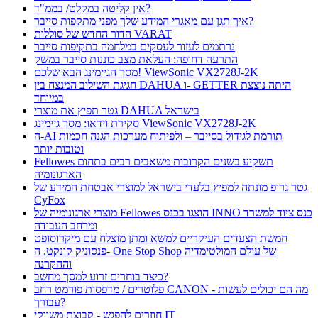
אין קליטה במקלט/ בממ"ד?
איך תגן עם מאגרי המידע שלך מפני מתקפות סייבר?
הדור החדש של סוללות VARAT
נרתמים לעזור לעסקים במלחמה בתקיפות סייבר
התרעה דחופה: העלאת מצב כוננות סייבר במשק
מסך הגיימינג הבא שלכם! ViewSonic VX2728J-2K
חגיגת השילוב המנצח בין DAHUA ו- GETTER היתה נוצצת
במיוחד
גטר תפיץ את מוצרי DAHUA בישראל
סקירת וידאו: מסך גיימינג ViewSonic VX2728J-2K
ה-AI תורמת לגידול בסייבר – ולפיתוח מערכות הגנה חכמות
וטובות יותר
Fellowes תשקיע בשנים הקרובות משאבים רבים בתחום
הארגונומיה
גטר גרופ מונתה למפיץ בלעדי בישראל למוצרי אבטחת המידע של
CyFox
מוצרי ארגונומיה של Fellowes הוצגו בכנס INNO כנס ציוד למשרד
ומרחב העבודה
חמשת הצעדים העיקריים למשא ומתן מוצלח עם מיקרוסופט
פנסוניק קונקט, ה- One Stop Shop של עולם המולטימדיה
וההקרנה
כיצד בוחרים זרוע למסך מחשב?
פלוטרים / מדפסות פורמט רחב CANON - מה הם יכולים לעשות
עבורך?
חוזרים להפגש - קבוצת משווקי IT