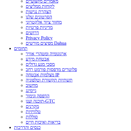
מאמרים מקצועיים
לקוחות ממליצים
הצהרת נגישות
הסרטונים שלנו
מחזור ציוד אלקטרוני
מדיניות פרטיות
דרושים
Privacy Policy
מפיצים מורשים Dahua
תחומים
ארגונומיה ומטהרי אוויר
אבטחת מידע
מסכי מגע גדולים
פלוטרים מדפסות פורמט רחב
מצלמות אבטחה IP
תשתיות תקשורת וטלפוניה
מחשוב
גיימינג
הדפסה וגימור
תוכנה וענן-GTC
מקרנים
טלוויזיות
סוללות
בריאות ואיכות חיים
כנסים והדרכות