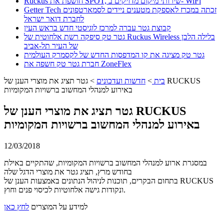
Ruckus חושפת את SPOT, שירותי מיקום מדויקים ב- WiFi
Getter Tech זכתה במכרז לאספקת מטענים ניידים לסמארטפונים
לחברת דואר ישראל
קבוצת גטר עברה למרכז לוגיסטי חדש בראש העין
גטר טק סיפקה רשת אלחוטית של Ruckus Wireless בלילה הלבן
של העיר תל-אביב
גטר טק מציגה את קו המדפסות החדש של לקסמרק העולמית
חברת גטר טק חשפה את ZoneFlex
בית
>
חדשות ועדכונים
>
גטר תציג את מוצרי הענן של RUCKUS
באירוע למנהלי המחשוב ברשויות המקומיות
גטר תציג את מוצרי הענן של RUCKUS
באירוע למנהלי המחשוב ברשויות המקומיות
12/03/2018
במסגרת ארוע למנהלי המחשוב ברשויות המקומיות, שהתקיים באילת
בחודש מרץ, תציג גטר את מוצרי הדגל שלה
בתחום הבקרים, תוכנות לניהול הנתונים באמצעות הענן של RUCKUS
ונקודות גישה אלחוטיות לכיסוי פנים וחוץ.
למידע על המוצרים
לחץ כאן