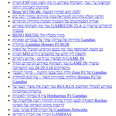
חברת FSP המיוצגת ע"י גטר, תשתתף באירוע ניו טק ותציג מגוון
פתרונות לאנרגיה ירוקה
Benq W1700 4K: למה הוא המקרן המנצח?
חדש! קטלוג מקרנים למונדיאל-מגוון מקרנים במחיר לכל כיס
אגודת הסטודנטים של הטכניון תומכת בקהילת הגיימרים
גטר טק תשתתף באירוע GAMECON לגיימרים שייערך ב- 25.4
בטכניון
BENQ MX550: מקרן מומלץ וזול
סקירות של צביקה שחר על עכברים ואוזניות Gamdias
ביקורת: Gamdias Hermes P2 RGB
גם השנה השתתפה גטר טק בכנס הגיימינג המוביל של מאקו
חברת MSI חושפת ליין חדש של מחשבים ניידים
זה ממשיך גם היום - אירוע גיימרים GAME IN
גטר תשתתף באירוע הגיימרים הגדול GAME IN שיערך
בתאריכים 28-29.3.18 בגני התערוכה
קליק בכל צבעי הקשת – סיקור לעכבר Zeus P1 של Gamdias
הקלדה במהירות האור – ציון 8.9 למקלדת Hermes P2 של
Gamdias
גטר תציג את מוצרי הענן של RUCKUS באירוע למנהלי המחשוב
ברשויות המקומיות
ציון 9 בסיקור לאוזניות Hephaestus P1 Gamdias
האגודה למען החייל בחרה להתקין רשת אלחוטית של Ruckus
לרישות מתקני הארחה של הארגון
סמינר טכני PTP של חברת Cambium Networks
הכירו את חברת גיימדיאז GAMDIAS