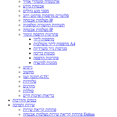
ארגונומיה ומטהרי אוויר
אבטחת מידע
מסכי מגע גדולים
פלוטרים מדפסות פורמט רחב
מצלמות אבטחה IP
תשתיות תקשורת וטלפוניה
מצלמות אבטחה IP
פתרונות הדפסה וגימור
מדפסות לייזר
מדפסות לייזר משולבות A4
מגרסות נייר משרדיות
מכונות כריכה
פתרונות הדפסה
מכונות למינציה
גיימינג
מחשוב
תוכנה וענן-GTC
טלוויזיות
מקרנים
סוללות
בריאות ואיכות חיים
כנסים והדרכות
שירות ותמיכה
פתיחת קריאת שירות
פתיחת קריאת שירות מצלמות אבטחה Dahua