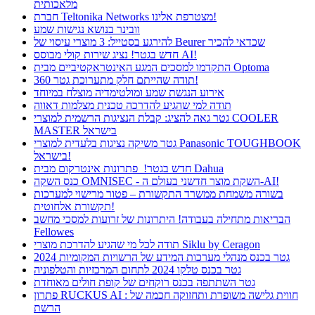
מלאכותית
חברת Teltonika Networks מצטרפת אלינו!
וובינר בנושא נגישות שמע
להירגע בסטייל: 3 מוצרי עיסוי של Beurer שכדאי להכיר
חדש בגטר! נציג שירות קולי מבוסס AI!
התקדמו למסכים המגע האינטראקטיביים מבית Optoma
תודה שהייתם חלק מתערוכת גטר 360!
אירוע הנגשת שמע ומולטימדיה מוצלח במיוחד
תודה למי שהגיע להדרכה טכנית מצלמות דאווה
גטר גאה להציג: קבלת הנציגות הרשמית למוצרי COOLER
MASTER בישראל
גטר משיקה נציגות בלעדית למוצרי Panasonic TOUGHBOOK
בישראל!
חדש בגטר! פתרונות אינטרקום מבית Dahua
כנס השקה OMNISEC - השקת מוצר חדשני בעולם ה-AI!
בשורה משמחת ממשרד התקשורת – פטור מרישוי למערכות
תקשורת אלחוטית!
הבריאות מתחילה בעבודה! היתרונות של זרועות למסכי מחשב
Fellowes
תודה לכל מי שהגיע להדרכת מוצרי Siklu by Ceragon
גטר בכנס מנהלי מערכות המידע של הרשויות המקומיות 2024
גטר בכנס טלקו 2024 לתחום המרכזיות והטלפוניה
גטר השתתפה בכנס רוקחים של קופת חולים מאוחדת
פתרון RUCKUS AI : חווית גלישה משופרת ותחזוקה חכמה של
הרשת