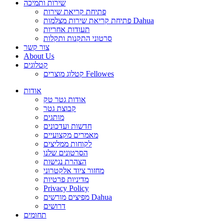
שירות ותמיכה
פתיחת קריאת שירות
פתיחת קריאת שירות מצלמות Dahua
תעודות אחריות
סרטוני התקנות ותקלות
צור קשר
About Us
קטלוגים
קטלוג מוצרים Fellowes
אודות
אודות גטר טק
קבוצת גטר
מותגים
חדשות ועדכונים
מאמרים מקצועיים
לקוחות ממליצים
הסרטונים שלנו
הצהרת נגישות
מחזור ציוד אלקטרוני
מדיניות פרטיות
Privacy Policy
מפיצים מורשים Dahua
דרושים
תחומים