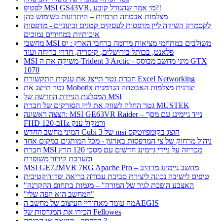
לפטופ MSI GS43VR, מי אמר שהגודל קובע?!
מצלמות אבטחה תרמיות – היתרונות בשימוש בהן
לקסמרק השיקה ליין מדפסות לעסקים קטנים ובינוניים - מדפסות
איכותיות במחירים נמוכים
מחשבי MSI משולבים במתחמי מציאות מדומה ברחבי הארץ : יס
פלאנט, בכותל בירושלים, קיסריה, חדרי בריחה ועוד
MSI משיקה את ה-Trident 3 Arctic - מיני מחשב מבוסס GTX
1070
חברת גטר תייצג את ענקית התקשורת Excel Networking
גטר תייצג את Mobotix יצרנית מצלמות האבטחה הגרמנית
המפלצת הניידת החדשה של MSI
גטר החלה לשווק את ליין הסורקים של חברת MUSTEK
הצצה ראשונה: MSI GE63VR Raider – נייד גיימינג עם מסך
FHD ב-120Hz ורמקול ענק
המיני מחשב החדש Cubi 3 של msi הוצג בקומפיוטקס
ניהול מרחוק של צי המדפסות בארגון - מכל המותגים במקום אחד
חברת MSI מכריזה על ניידי גיימינג חדשים עם מסכי 120 הרץ
ומערכת קירור משופרת
MSI GE72MVR 7RG Apache Pro – מחשב גיימינג מרהיב
טיפים לישיבה נכונה ליצירת סביבת עבודה בריאה ופרודוקטיבית
"האצבע הופכת לגיר של המורה" – מגמות בתחום ההקרנה
"המחשב הוא הפה שלי"
מה עומד מאחוריי העיצוב של מחשב הAEGIS
הכירו את המגרסות של Fellowes
הדפסה - הוצאה או הכנסה ?