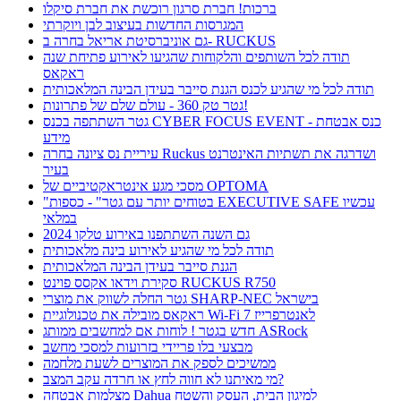
ברכות! חברת סרגון רוכשת את חברת סיקלו
המגרסות החדשות בעיצוב לבן ויוקרתי
גם אוניברסיטת אריאל בחרה ב- RUCKUS
תודה לכל השותפים והלקוחות שהגיעו לאירוע פתיחת שנה
ראקאס
תודה לכל מי שהגיע לכנס הגנת סייבר בעידן הבינה המלאכותית
גטר טק 360 - עולם שלם של פתרונות!
גטר השתתפה בכנס CYBER FOCUS EVENT - כנס אבטחת
מידע
עיריית נס ציונה בחרה Ruckus ושדרגה את תשתיות האינטרנט
בעיר
מסכי מגע אינטראקטיביים של OPTOMA
"בטוחים יותר עם גטר" - כספות EXECUTIVE SAFE עכשיו
במלאי
גם השנה השתתפנו באירוע טלקו 2024
תודה לכל מי שהגיע לאירוע בינה מלאכותית
הגנת סייבר בעידן הבינה המלאכותית
סקירת וידאו אקסס פוינט RUCKUS R750
גטר החלה לשווק את מוצרי SHARP-NEC בישראל
ראקאס מובילה את טכנולוגיית Wi-Fi 7 לאנטרפרייז
חדש בגטר ! לוחות אם למחשבים ממותג ASRock
מבצעי בלו פריידי בזרועות למסכי מחשב
ממשיכים לספק את המוצרים לשעת מלחמה
מי מאיתנו לא חווה לחץ או חרדה עקב המצב?
מצלמות אבטחה Dahua למיגון הבית, העסק והשטח