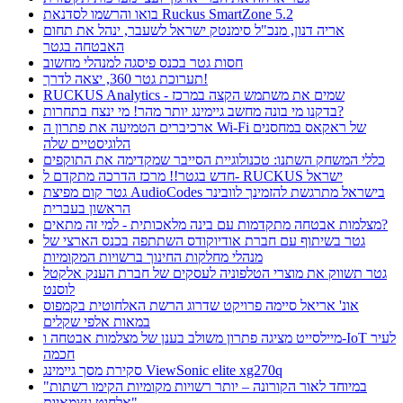
בואו והרשמו לסדנאת Ruckus SmartZone 5.2
אריה דנון, מנכ"ל סימנטק ישראל לשעבר, ינהל את תחום
האבטחה בגטר
חסות גטר בכנס פיסגה למנהלי מחשוב
תערוכת גטר 360, יצאה לדרך!
RUCKUS Analytics - שמים את משתמש הקצה במרכז
בדקנו מי בונה מחשב גיימינג יותר מהר! מי ינצח בתחרות?
ארכיברים הטמיעה את פתרון ה Wi-Fi של ראקאס במחסנים
הלוגיסטיים שלה
כללי המשחק השתנו: טכנולוגיית הסייבר שמקדימה את התוקפים
חדש בגטר!! מרכז הדרכה מתקדם ל- RUCKUS ישראל
גטר קום מפיצת AudioCodes בישראל מתרגשת להזמינך לוובינר
הראשון בעברית
מצלמות אבטחה מתקדמות עם בינה מלאכותית - למי זה מתאים?
גטר בשיתוף עם חברת אודיוקודס השתתפה בכנס הארצי של
מנהלי מחלקות החינוך ברשויות המקומיות
גטר תשווק את מוצרי הטלפוניה לעסקים של חברת הענק אלקטל
לוסנט
אונ' אריאל סיימה פרויקט שדרוג הרשת האלחוטית בקמפוס
במאות אלפי שקלים
מיילסייט מציגה פתרון משולב בענן של מצלמות אבטחה ו-IoT לעיר
חכמה
סקירת מסך גיימינג ViewSonic elite xg270q
"במיוחד לאור הקורונה – יותר רשויות מקומיות הקימו רשתות
אלחוט עצמאיות"