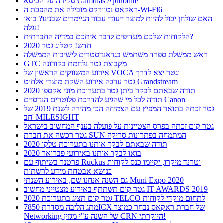
סקירה על הכיסא Gamdias Aphrodite
ראקאס נטוורקס מובילה את מהפכת ה-Wi-Fi6
האם שולחן יכול להיות למוצר ייעודי עבור הגיימרים שבנינו? בואו
נגלה!
הלקוחות שלכם מעדיפים לדבר איתכם במדיה החברתית?
חדש! קטלוג גטר 2020
ראש ממשלת ספרד משתמש בגראנדסטרים לישיבות הממשלה
GTC מקבוצת גטר נלחמת בקורונה
אירוע המשווקים הראשון של VOCA וגטר יצא לדרך
גטר ערכה אירוע השקת מוצרי אלחוט Grandstream
תודה שבאתם לבקר ביתן גטר בתערוכת מוני אקספו 2020
תודה לכל מי שהגיע להדרכת פלוטרים הנדסיים Canon
גטר זכתה בתואר המפיץ עם הצמיחה הכי מהירה לשנת 2019 של
חב' MILESIGHT
גטר קום זכתה בפרס הצטיינות על פועלה בענף המחשוב בישראל
גטר רכשה את חברת SUN המתמחה בפתרונות סריקה
תודה שבאתם לבקר אותנו בתערוכת טלקו 2020
בואו לבקר אותנו באירועי פברואר 2020
פרטנר בשיתוף עם Ruckus וטרנד מיקרו, יקיימו כנס לקוחות
בנושא אבטחת מידע לרשתות
גם השנה אנחנו שם, באירוע השנתי Muni Expo 2020
גטר קום תשתתף באירוע מצטייני מחשוב IT AWARDS 2019
גטר קום תציג בתערוכת 2020 TELCO לתחום מוקדי לקוחות
מתג הליבה מסדרת 7850ICX של חברת ראקאס נבחר כמוצר
Networking של השנה ע"י מגזין CRN היוקרתי!