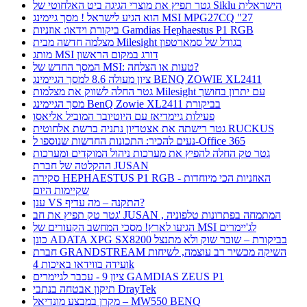
גטר תפיץ את מוצרי הגיגה ביט האלחוטי של Siklu הישראלית
הוא הגיע לישראל ! מסך גיימינג MSI MPG27CQ "27
ביקורת וידאו: אוזניות Gamdias Hephaestus P1 RGB
מצלמה חדשה מבית Milesight בגודל של סמארטפון
מותג MSI דורג במקום הראשון
המסך החדש של MSI: טעות או הצלחה?
ציון מעולה 8.6 למסך הגיימינג BENQ ZOWIE XL2411
גטר החלה לשווק את מצלמות Milesight עם יתרון בחושך
מסך הגיימינג BenQ Zowie XL2411 בביקורת
פעילות גיימדיאז עם היוטיובר המוביל אליאסו
גטר רישתה את אצטדיון נתניה ברשת אלחוטית RUCKUS
נעים להכיר: התכונות החדשות שנוספו ל-Office 365
גטר טק החלה להפיץ את מערכות ניהול המוקדים ומערכות
ההקלטה של חברת JUSAN
סקירה HEPHAESTUS P1 RGB - האוזניות הכי מיוחדות
שקיימות היום
ענן VS התקנה – מה עדיף?
גטר טק תפיץ את חב' JUSAN , המתמחה בפתרונות טלפוניה
הגיעו לארץ! מסכי המחשב הקעורים של MSI לג'יימרים
כונן ADATA XPG SX8200 בביקורת – שובר שוק ולא מתנצל
חברת GRANDSTREAM השיקה מכשיר רב עוצמה, לשיחות
ועידה בווידאו באיכות 4k
ציון 9 - עכבר לגיימרים GAMDIAS ZEUS P1
תיקון אבטחה בנתבי DrayTek
מקרן במבצע מונדיאל – MW550 BENQ