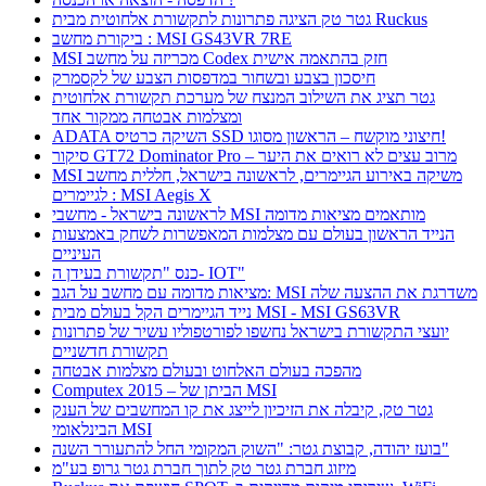
גטר טק הציגה פתרונות לתקשורת אלחוטית מבית Ruckus
ביקורת מחשב : MSI GS43VR 7RE
MSI מכריזה על מחשב Codex חזק בהתאמה אישית
חיסכון בצבע ובשחור במדפסות הצבע של לקסמרק
גטר תציג את השילוב המנצח של מערכת תקשורת אלחוטית
ומצלמות אבטחה ממקור אחד
ADATA השיקה כרטיס SSD חיצוני מוקשח – הראשון מסוגו!
סיקור GT72 Dominator Pro – מרוב עצים לא רואים את היער
MSI משיקה באירוע הגיימרים, לראשונה בישראל, חללית מחשב
לגיימרים : MSI Aegis X
לראשונה בישראל - מחשבי MSI מותאמים מציאות מדומה
הנייד הראשון בעולם עם מצלמות המאפשרות לשחק באמצעות
העיניים
כנס "תקשורת בעידן ה- IOT"
מציאות מדומה עם מחשב על הגב: MSI משדרגת את ההצעה שלה
נייד הגיימרים הקל בעולם מבית MSI - MSI GS63VR
יועצי התקשורת בישראל נחשפו לפורטפוליו עשיר של פתרונות
תקשורת חדשניים
מהפכה בעולם האלחוט ובעולם מצלמות אבטחה
Computex 2015 – הביתן של MSI
גטר טק, קיבלה את הזיכיון לייצג את קו המחשבים של הענק
הבינלאומי MSI
בועז יהודה, קבוצת גטר: "השוק המקומי החל להתעורר השנה"
מיזוג חברת גטר טק לתוך חברת גטר גרופ בע"מ