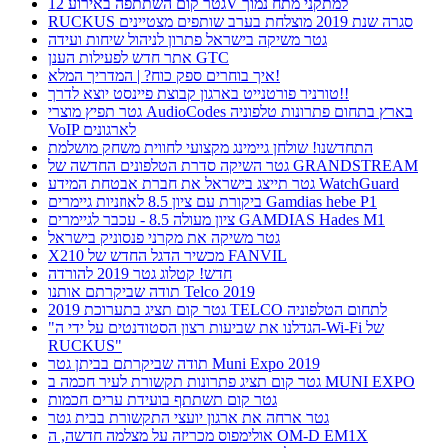
גטר קום השתתפה באירוע 12V למתקני מתח נמוך
RUCKUS סגרה שנת 2019 מוצלחת בערב שותפים מצטיינים
גטר משיקה בישראל פתרון לניהול שיחות ועידה
אתר חדש לפעילות הענן GTC
איך בוחרים ספק כוח? | המדריך המלא!
טורניר פורטנייט בארגון קבוצת פיינסט יוצא לדרך!!
גטר תפיץ מוצרי AudioCodes בארץ בתחום פתרונות טלפוניה
VoIP לארגונים
התחדשנו! שולחן גיימינג מקצועי לחווית משחק מושלמת
גטר השיקה סדרת הטלפונים החדשה של GRANDSTREAM
גטר תייצג בישראל את חברת אבטחת המידע WatchGuard
ביקורת עם ציון 8.5 לאוזניות גיימרים Gamdias hebe P1
ציון מעולה 8.5 - עכבר לגיימרים GAMDIAS Hades M1
גטר משיקה את מקרני פנסוניק בישראל
X210 מכשיר הדגל החדש של FANVIL
חדש! קטלוג גטר 2019 להורדה
תודה שביקרתם אותנו Telco 2019
גטר קום תציג בתערוכת 2019 TELCO לתחום הטלפוניה
"הגדלנו את שביעות רצון הסטודנטים על ידי ה-Wi-Fi של
RUCKUS"
תודה שביקרתם בביתן גטר Muni Expo 2019
גטר קום תציג פתרונות תקשורת לעיר חכמה ב MUNI EXPO
גטר קום תשתתף בועידת ערים חכמות
גטר ארחה את ארגון יועצי התקשורת בבית גטר
אולימפוס מכריזה על מצלמה חדשה, ה OM-D EM1X