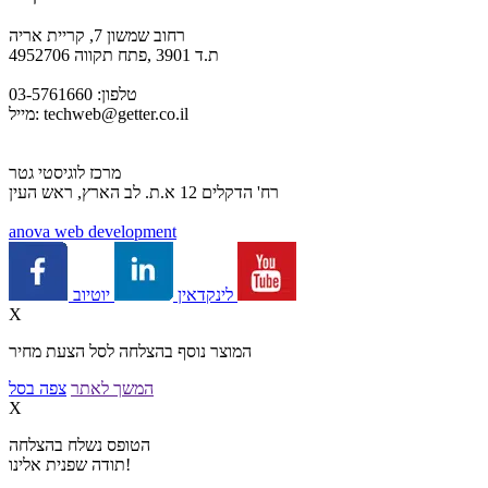
רחוב שמשון 7, קריית אריה
ת.ד 3901 ,פתח תקווה 4952706
טלפון: 03-5761660
techweb@getter.co.il
מייל:
מרכז לוגיסטי גטר
רח' הדקלים 12 א.ת. לב הארץ, ראש העין
a
nova web development
יוטיוב
לינקדאין
X
המוצר נוסף בהצלחה לסל הצעת מחיר
המשך לאתר
צפה בסל
X
הטופס נשלח בהצלחה
תודה שפנית אלינו!