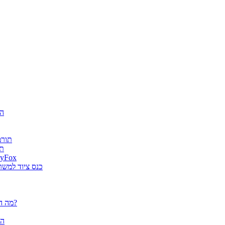
חגיג
ה-AI
es
גטר גרופ מונתה למפיץ בלעדי בישראל למוצרי א
מוצרי ארגונומיה של Fellowes הוצג
פלוטרים / מדפסות פורמט רחב CANON - מה הם יכולים לעשות עבורך?
הא