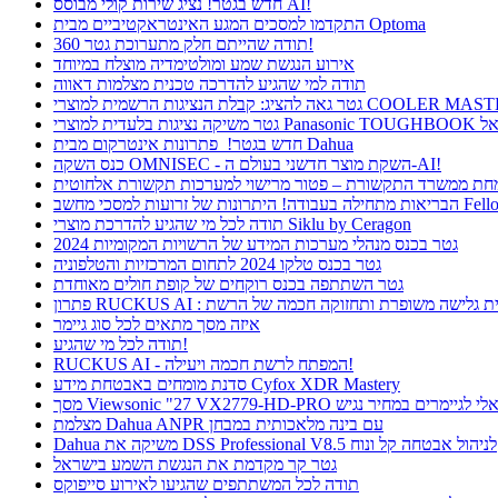
חדש בגטר! נציג שירות קולי מבוסס AI!
התקדמו למסכים המגע האינטראקטיביים מבית Optoma
תודה שהייתם חלק מתערוכת גטר 360!
אירוע הנגשת שמע ומולטימדיה מוצלח במיוחד
תודה למי שהגיע להדרכה טכנית מצלמות דאווה
חדש בגטר! פתרונות אינטרקום מבית Dahua
כנס השקה OMNISEC - השקת מוצר חדשני בעולם ה-AI!
רונות של זרועות למסכי מחשב Fellowes
תודה לכל מי שהגיע להדרכת מוצרי Siklu by Ceragon
גטר בכנס מנהלי מערכות המידע של הרשויות המקומיות 2024
גטר בכנס טלקו 2024 לתחום המרכזיות והטלפוניה
גטר השתתפה בכנס רוקחים של קופת חולים מאוחדת
ן RUCKUS AI : חווית גלישה משופרת ותחזוקה חכמה של הרשת
איזה מסך מתאים לכל סוג גיימר
תודה לכל מי שהגיע!
RUCKUS AI - המפתח לרשת חכמה ויעילה!
סדנת מומחים באבטחת מידע Cyfox XDR Mastery
Viewsonic  פתרון אידיאלי לגיימרים במחיר נגיש
מצלמת Dahua ANPR עם בינה מלאכותית במבחן
Dahua משיקה את DSS Professional V8.5 לניהול אבטחה קל ונוח
גטר קר מקדמת את הנגשת השמע בישראל
תודה לכל המשתתפים שהגיעו לאירוע סייפוקס