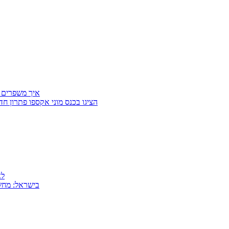
איך משפרים 
Getter Group ו־SafeCross הציגו בכנס מוני
למה
MSI בישראל: 