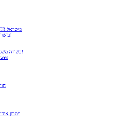
גטר גאה להציג: קבלת הנציגות הרשמית למוצרי COOLER MASTER בישראל
גטר משיקה נציגות בלעדית למוצרי Panasonic TOUGHBOOK בישראל!
בשורה משמחת ממשרד התקשורת – פטור מרישוי למערכות תקשורת אלחוטית!
הבריאות מתחילה בעבודה! הית
פתרו
מסך "27 VX2779-HD-PRO