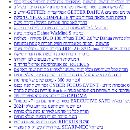
ת מצלמות חדשה: חדשנות, מתקדמת טכנולוגית ובמחיר אטרקטיבי
מיקרוסופט, גטר ופרו-ויז'ן מציגות: פתרון להגנת סייבר בשילוב AI
חבילת CYFOX COMPLETE חבילת הגנה מלאה במחיר מטורף
בדרך לאבטחה עוצרים בניהול ובקרת גישה
תודה לכל מי שהשתתף בהדרכה טכנית למוצרי דרייטק
מצלמת כיפה Dahua WizMind S במבחן
TiOC  של Dahua עם בינה מלאכותית
פרשנות | הבינה מלאכותית תציל חברות קטנות ובינוניות
וצר - מצלמת צינור TiOC 2.0 של Dahua עם בינה מלאכותית
ברכות! חברת סרגון רוכשת את חברת סיקלו
המגרסות החדשות בעיצוב לבן ויוקרתי
גם אוניברסיטת אריאל בחרה ב- RUCKUS
תודה לכל השותפים והלקוחות שהגיעו לאירוע פתיחת שנה ראקאס
תודה לכל מי שהגיע לכנס הגנת סייבר בעידן הבינה המלאכותית
גטר טק 360 - עולם שלם של פתרונות!
תתפה בכנס CYBER FOCUS EVENT - כנס אבטחת מידע
ריית נס ציונה בחרה Ruckus ושדרגה את תשתיות האינטרנט בעיר
מסכי מגע אינטראקטיביים של OPTOMA
תר עם גטר" - כספות EXECUTIVE SAFE עכשיו במלאי
גם השנה השתתפנו באירוע טלקו 2024
תודה לכל מי שהגיע לאירוע בינה מלאכותית
הגנת סייבר בעידן הבינה המלאכותית
סקירת וידאו אקסס פוינט RUCKUS R750
גטר החלה לשווק את מוצרי SHARP-NEC בישראל