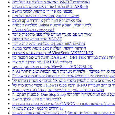
ראקאס מובילה את טכנולוגיית Wi-Fi 7 לאנטרפרייז
חדש בגטר ! לוחות אם למחשבים ממותג ASRock
מבצעי בלו פריידי בזרועות למסכי מחשב
ממשיכים לספק את המוצרים לשעת מלחמה
מי מאיתנו לא חווה לחץ או חרדה עקב המצב?
מצלמות אבטחה Dahua למיגון הבית, העסק והשטח
אין קליטה במקלט/ בממ"ד?
איך תגן עם מאגרי המידע שלך מפני מתקפות סייבר?
הדור החדש של סוללות VARAT
נרתמים לעזור לעסקים במלחמה בתקיפות סייבר
התרעה דחופה: העלאת מצב כוננות סייבר במשק
מסך הגיימינג הבא שלכם! ViewSonic VX2728J-2K
ת השילוב המנצח בין DAHUA ו- GETTER היתה נוצצת במיוחד
גטר תפיץ את מוצרי DAHUA בישראל
סקירת וידאו: מסך גיימינג ViewSonic VX2728J-2K
 תורמת לגידול בסייבר – ולפיתוח מערכות הגנה חכמות וטובות יותר
Fellow תשקיע בשנים הקרובות משאבים רבים בתחום הארגונומיה
בטחת המידע של CyFox
ו בכנס INNO כנס ציוד למשרד ומרחב העבודה
חמשת הצעדים העיקריים למשא ומתן מוצלח עם מיקרוסופט
פנסוניק קונקט, ה- One Stop Shop של עולם המולטימדיה וההקרנה
כיצד בוחרים זרוע למסך מחשב?
חוזרים להפגש - קבוצת משווקי IT
ם אתה פחות פעיל מסבא שלך? יכול להיות אם אתה עובד במשרד