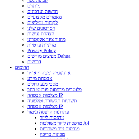
קבוצת גטר
מותגים
חדשות ועדכונים
מאמרים מקצועיים
לקוחות ממליצים
הסרטונים שלנו
הצהרת נגישות
מחזור ציוד אלקטרוני
מדיניות פרטיות
Privacy Policy
מפיצים מורשים Dahua
דרושים
תחומים
ארגונומיה ומטהרי אוויר
אבטחת מידע
מסכי מגע גדולים
פלוטרים מדפסות פורמט רחב
מצלמות אבטחה IP
תשתיות תקשורת וטלפוניה
מצלמות אבטחה IP
פתרונות הדפסה וגימור
מדפסות לייזר
מדפסות לייזר משולבות A4
מגרסות נייר משרדיות
מכונות כריכה