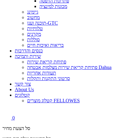
פתרונות הדפסה
מכונות למינציה
גיימינג
מחשוב
תוכנה וענן-GTC
טלוויזיות
מקרנים
סוללות
בריאות ואיכות חיים
כנסים והדרכות
שירות ותמיכה
פתיחת קריאת שירות
פתיחת קריאת שירות מצלמות אבטחה Dahua
תעודות אחריות
סרטוני התקנות ותקלות
צור קשר
About Us
קטלוגים
קטלוג מוצרים FELLOWES
0
סל הצעת מחיר