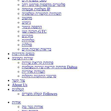
מסכי מגע גדולים
פלוטרים מדפסות פורמט רחב
מצלמות אבטחה IP
תשתיות תקשורת וטלפוניה
מחשוב
גיימינג
הדפסה וגימור
תוכנה וענן-GTC
מקרנים
טלוויזיות
סוללות
בריאות ואיכות חיים
כנסים והדרכות
שירות ותמיכה
פתיחת קריאת שירות
פתיחת קריאת שירות מצלמות Dahua
תעודות אחריות
סרטוני התקנות ותקלות
צור קשר
About Us
קטלוגים
קטלוג מוצרים Fellowes
אודות
אודות גטר טק