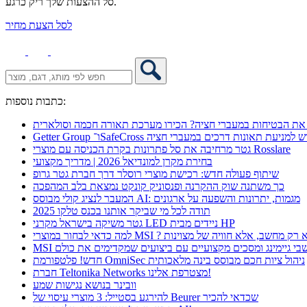
סל ההצעות שלך ריק כרגע.
לסל הצעת מחיר
כתבות נוספות:
את הבטיחות במעברי חציה? הכירו מערכת תאורה חכמה וסולארית
 אקספו פתרון חדש למניעת תאונות דרכים במעברי חציה
גטר מרחיבה את סל פתרונות בקרת הכניסה עם מוצרי Rosslare
בחירת מקרן למונדיאל 2026 | מדריך מקצועי
שיתוף פעולה חדש: רכישת מוצרי רוסלר דרך חברת גטר גרופ
כך משתנה שוק ההקרנה ופנסוניק קונקט נמצאת בלב המהפכה
המעבר לנציג קולי מבוסס AI: מגמות, יתרונות והשפעה על ארגונים
תודה לכל מי שביקר אותנו בכנס טלקו 2025
גטר משיקה בישראל מקרני LED ניידים מבית HP
 כדאי לבחור במוצרי MSI ? לא רק מחשב, אלא חוויה של מצוינות
מחשבי גיימינג ומסכים מקצועיים עם ביצועים שמקדימים את כולם
חדש! פלטפורמת OmniSec ניהול ציות חכם מבוסס בינה מלאכותית
חברת Teltonika Networks מצטרפת אלינו!
וובינר בנושא נגישות שמע
להירגע בסטייל: 3 מוצרי עיסוי של Beurer שכדאי להכיר