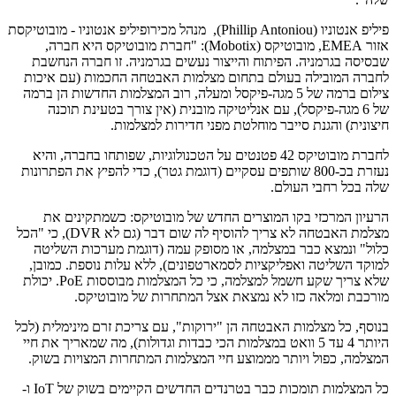
פיליפ אנטוניו (Phillip Antoniou), מנהל מכירופיליפ אנטוניו - מובוטיקסת
אזור EMEA, מובוטיקס (Mobotix): "חברת מובוטיקס היא חברה,
שבסיסה בגרמניה. הפיתוח והייצור נעשים בגרמניה. זו חברה הנחשבת
לחברה המובילה בעולם בתחום מצלמות האבטחה החכמות (עם איכות
צילום ברמה של 5 מגה-פיקסל ומעלה, רוב המצלמות החדשות הן ברמה
של 6 מגה-פיקסל), עם אנליטיקה מובנית (אין צורך בטעינת תוכנה
חיצונית) והגנת סייבר מוחלטת מפני חדירות למצלמות.
לחברת מובוטיקס 42 פטנטים על הטכנולוגיות, שפותחו בחברה, והיא
נעזרת בכ-800 שותפים עסקיים (דוגמת גטר), כדי להפיץ את הפתרונות
שלה בכל רחבי העולם.
הרעיון המרכזי בקו המוצרים החדש של מובוטיקס: כשמתקינים את
מצלמת האבטחה לא צריך להוסיף לה שום דבר (גם לא DVR), כי "הכל
כלול" ונמצא כבר במצלמה, או מסופק עמה (דוגמת מערכות השליטה
למוקד השליטה ואפליקציות לסמארטפונים), ללא עלות נוספת. כמובן,
שלא צריך שקע חשמל למצלמה, כי כל המצלמות מבוססות PoE. יכולת
מורכבת ומלאה כזו לא נמצאת אצל המתחרות של מובוטיקס.
בנוסף, כל מצלמות האבטחה הן "ירוקות", עם צריכת זרם מינימלית (לכל
היותר 4 עד 5 וואט במצלמות הכי כבדות וגדולות), מה שמאריך את חיי
המצלמה, כפול ויותר מממוצע חיי המצלמות המתחרות המצויות בשוק.
כל המצלמות תומכות כבר בטרנדים החדשים הקיימים בשוק של IoT ו-