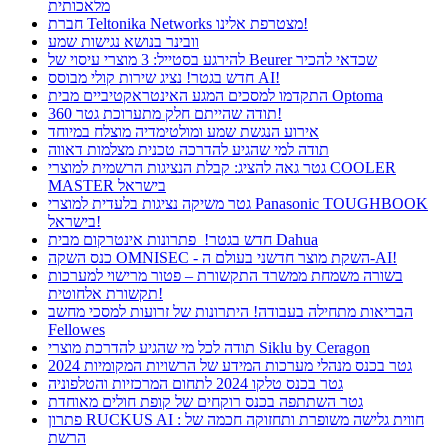
מלאכותית
חברת Teltonika Networks מצטרפת אלינו!
וובינר בנושא נגישות שמע
להירגע בסטייל: 3 מוצרי עיסוי של Beurer שכדאי להכיר
חדש בגטר! נציג שירות קולי מבוסס AI!
התקדמו למסכים המגע האינטראקטיביים מבית Optoma
תודה שהייתם חלק מתערוכת גטר 360!
אירוע הנגשת שמע ומולטימדיה מוצלח במיוחד
תודה למי שהגיע להדרכה טכנית מצלמות דאווה
גטר גאה להציג: קבלת הנציגות הרשמית למוצרי COOLER
MASTER בישראל
גטר משיקה נציגות בלעדית למוצרי Panasonic TOUGHBOOK
בישראל!
חדש בגטר! פתרונות אינטרקום מבית Dahua
כנס השקה OMNISEC - השקת מוצר חדשני בעולם ה-AI!
בשורה משמחת ממשרד התקשורת – פטור מרישוי למערכות
תקשורת אלחוטית!
הבריאות מתחילה בעבודה! היתרונות של זרועות למסכי מחשב
Fellowes
תודה לכל מי שהגיע להדרכת מוצרי Siklu by Ceragon
גטר בכנס מנהלי מערכות המידע של הרשויות המקומיות 2024
גטר בכנס טלקו 2024 לתחום המרכזיות והטלפוניה
גטר השתתפה בכנס רוקחים של קופת חולים מאוחדת
פתרון RUCKUS AI : חווית גלישה משופרת ותחזוקה חכמה של
הרשת