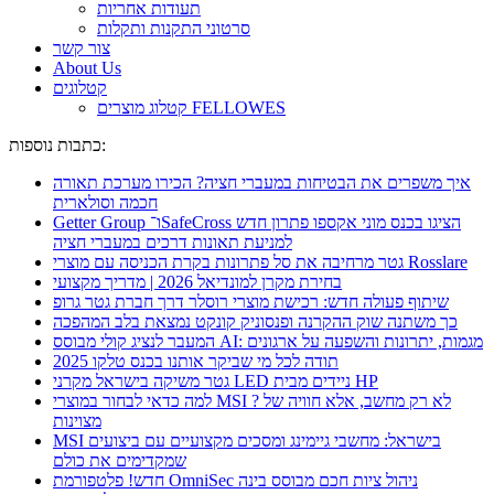
תעודות אחריות
סרטוני התקנות ותקלות
צור קשר
About Us
קטלוגים
קטלוג מוצרים FELLOWES
כתבות נוספות:
איך משפרים את הבטיחות במעברי חציה? הכירו מערכת תאורה
חכמה וסולארית
Getter Group ו־SafeCross הציגו בכנס מוני אקספו פתרון חדש
למניעת תאונות דרכים במעברי חציה
גטר מרחיבה את סל פתרונות בקרת הכניסה עם מוצרי Rosslare
בחירת מקרן למונדיאל 2026 | מדריך מקצועי
שיתוף פעולה חדש: רכישת מוצרי רוסלר דרך חברת גטר גרופ
כך משתנה שוק ההקרנה ופנסוניק קונקט נמצאת בלב המהפכה
המעבר לנציג קולי מבוסס AI: מגמות, יתרונות והשפעה על ארגונים
תודה לכל מי שביקר אותנו בכנס טלקו 2025
גטר משיקה בישראל מקרני LED ניידים מבית HP
למה כדאי לבחור במוצרי MSI ? לא רק מחשב, אלא חוויה של
מצוינות
MSI בישראל: מחשבי גיימינג ומסכים מקצועיים עם ביצועים
שמקדימים את כולם
חדש! פלטפורמת OmniSec ניהול ציות חכם מבוסס בינה