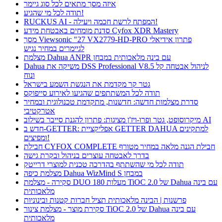
איזה מסך מתאים לכל סוג גיימר
תודה לכל מי שהגיע!
RUCKUS AI - המפתח לרשת חכמה ויעילה!
סדנת מומחים באבטחת מידע Cyfox XDR Mastery
מסך Viewsonic "27 VX2779-HD-PRO פתרון אידיאלי
לגיימרים במחיר נגיש
מצלמת Dahua ANPR עם בינה מלאכותית במבחן
Dahua משיקה את DSS Professional V8.5 לניהול אבטחה קל
ונוח
גטר קר מקדמת את הנגשת השמע בישראל
תודה לכל המשתתפים שהגיעו לאירוע סייפוקס
סדרת מצלמות חדשה: חדשנות, מתקדמת טכנולוגית ובמחיר
אטרקטיבי
מיקרוסופט, גטר ופרו-ויז'ן מציגות: פתרון להגנת סייבר בשילוב AI
חדש ב-GETTER: אפליקציית GETTER DAHUA למתקינים
ומפיצים!
חבילת CYFOX COMPLETE חבילת הגנה מלאה במחיר מטורף
בדרך לאבטחה עוצרים בניהול ובקרת גישה
תודה לכל מי שהשתתף בהדרכה טכנית למוצרי דרייטק
מצלמת כיפה Dahua WizMind S במבחן
סקירה - מצלמת DUO 180 מעלות TiOC 2.0 של Dahua עם בינה
מלאכותית
פרשנות | הבינה מלאכותית תציל חברות קטנות ובינוניות
סקירת מוצר - מצלמת צינור TiOC 2.0 של Dahua עם בינה
מלאכותית