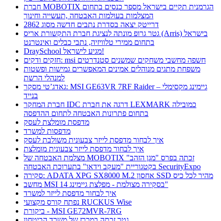
חברת MOBOTIX הגרמנית תקיים בישראל מספר כנסים בתחום
המצלמות בעולמות האבטחה ,תעשייה וחינוך
דרייטק יצאה בסדרת נתבים חדשה מסוג 2862
גטר גרופ מונתה לנציגת חברת התקשורת אריס (Arris) בישראל
בתחום ממירי טלוויזיה, נתבי כבלים ואינטרנט
DraySchool מגיע לישראל!
חזקים ודקים: msi חשפה מחשבי משחקים שמשנים סטנדרטים
משפחת מתגים מנוהלים אמינים המאפשרים גמישות ופשטות
למנהלי הרשת
גאדג’טי מסקר: MSI GE63VR 7RF Raider – גיימינג מקסימלי
בנייד
חברת המחקר IDC דרגה את חברת LEXMARK כמובילה
בתחום פתרונות האבטחה לתחום ההדפסה
מדפסת מומלצת לעסק
מדפסות למשרד
איך לבחור מדפסת לייזר צבעונית משולבת לעסק
איך לבחור מדפסת לייזר צבעונית מומלצת
מצלמת האבטחה של MOBOTIX זכתה בפרס "מגן הזהב"
בקטגוריית "מעקב וידאו" בתערוכת האבטחה SecurityExpo
סקירה: ADATA XPG SX8000 M.2 אחסון SSD מהיר לכל כיס
מחשב MSI בסקירה מצולמת - מפלצת גיימינג 14"
איך לבחור מדפסת לייזר למשרד
נפתח קורס מקצועי RUCKUS Wise
ביקורת - MSI GE72MVR-7RG
גטר זכתה במכרז של משרד הביטחון