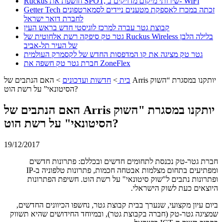
Ruckus חושפת את SPOT, שירותי מיקום מדויקים ב- WiFi
Getter Tech זכתה במכרז לאספקת מטענים ניידים לסמארטפונים
לחברת דואר ישראל
קבוצת גטר עברה למרכז לוגיסטי חדש בראש העין
גטר טק סיפקה רשת אלחוטית של Ruckus Wireless בלילה הלבן
של העיר תל-אביב
גטר טק מציגה את קו המדפסות החדש של לקסמרק העולמית
חברת גטר טק חשפה את ZoneFlex
בית
>
חדשות ועדכונים
>
האם הנתבים של Arris יותקנו במסגרת “השוק
הסיטונאי” על רשת הוט?
האם הנתבים של Arris יותקנו במסגרת "השוק
הסיטונאי" על רשת הוט?
19/12/2017
חברת גטר-טק נכנסת לתחומים חדשים ובכללם: פתרונות חדשים
ומפתיעים בתחום מצלמות אבטחה חכמות, פתרונות טלפוניה ב-IP
ופתרונות נתבים ל"שוק סיטונאי" על רשת הוט. חשיפת הפתרונות
היוצאים כעת לשוק הישראלי.
ביום עיון מקצועי, שנערך בבית קבוצת גטר, נחשפו הכיוונים החדשים,
שמציגה גטר-טק (חברה בקבוצת גטר), ובמיוחד החידושים שהיא תשווק