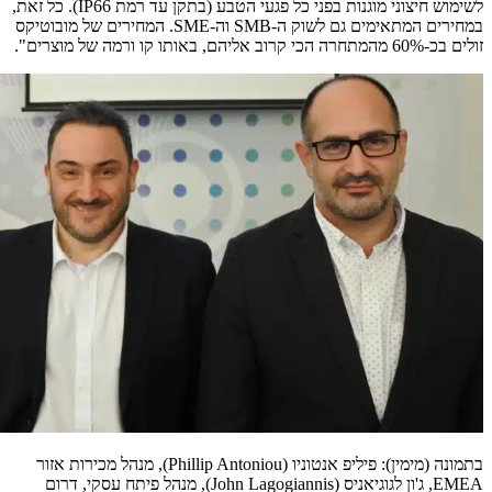
לשימוש חיצוני מוגנות בפני כל פגעי הטבע (בתקן עד רמת IP66). כל זאת,
במחירים המתאימים גם לשוק ה-SMB וה-SME. המחירים של מובוטיקס
זולים בכ-60% מהמתחרה הכי קרוב אליהם, באותו קו ורמה של מוצרים".
בתמונה (מימין): פיליפ אנטוניו (Phillip Antoniou), מנהל מכירות אזור
EMEA, ג'ון לגוגיאניס (John Lagogiannis), מנהל פיתח עסקי, דרום