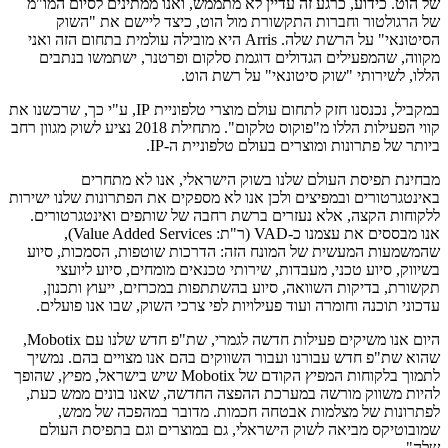
של הוט. כידוע, כרגע זה עדיין לא מתממש, ואנו ממתינים לסיום המו"מ
של הרגולטור וחברות התקשורת מול הוט, כיצד ליישם את "השוק
הסיטונאי" על הרשת שלה. Arris היא מובילה עולמית בתחום הזה ואני
מקווה, שהמפעילים הגדולים דוגמת סלקום ופרטנר, ישתמשו בנתבים
הללו, לשירותי "שוק סיטונאי" על רשת הוט.
במקביל, נכנסנו חזק לתחום עולם מוצרי טלפוניית IP, ע"י כך, שרכשנו את
קווי הפעילות הללו מ"פוקוס טלקום". מתחילת 2018 נציע לשוק מגוון רחב
ביותר של פתרונות ומוצרים בעולם טלפוניית ה-IP.
מבחינת תפיסת העולם שלנו בשוק הישראלי, אנו לא מתחרים
באינטגרטורים ובמפיצים ולכן אנו לא מספקים את הפתרונות שלנו ישירות
ללקוחות הקצה, אלא נעזרים ברשת רחבה של שותפים ואינטגרטורים.
אנו מבססים את עצמנו כ-VAD (ר"ת: Value Added Services),
שהמשמעות המעשית של המונח הזה: הדרכות שוטפות, הסמכות, סיוע
בשיווק, סיוע טכני, מעבדות, שירותי טכנאים מומחים, סיוע ליועצי
תקשורת, בדיקות השוואה, סיוע בהשתתפות במכרזים, ייעוץ ותכנון,
עדכוני תוכנה וחומרה ועוד פעילויות לפי צרכי השוק, שבו אנו פועלים.
היום אנו משיקים פעילות חדשה לגמרי, שת"פ חדש שלנו עם Mobotix,
שהוא שת"פ חדש עבורנו ועבור השווקים בהם אנו מצויים בהם. נמשיך
לתמוך בלקוחות המפיץ הקודם של Mobotix שיש בישראל, מפיץ, שהופך
להיות משווק מורשה במערכת ההפצה החדשה, שאנו בונים ממש כעת,
לפתרונות של מצלמות אבטחה חכמות. מדובר במהפכה של ממש,
שמובוטיקס מביאה לשוק הישראלי, גם במוצרים וגם בתפיסת העולם
שלה".