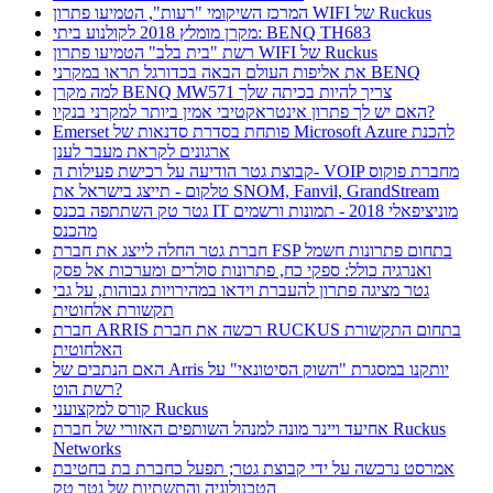
המרכז השיקומי "רעות", הטמיעו פתרון WIFI של Ruckus
מקרן מומלץ 2018 לקולנוע ביתי: BENQ TH683
רשת "בית בלב" הטמיעו פתרון WIFI של Ruckus
את אליפות העולם הבאה בכדורגל תראו במקרני BENQ
למה מקרן BENQ MW571 צריך להיות בכיתה שלך
האם יש לך פתרון אינטראקטיבי אמין ביותר למקרני בנקיו?
Emerset פותחת בסדרת סדנאות של Microsoft Azure להכנת
ארגונים לקראת מעבר לענן
קבוצת גטר הודיעה על רכישת פעילות ה- VOIP מחברת פוקוס
טלקום - תייצג בישראל את SNOM, Fanvil, GrandStream
גטר טק השתתפה בכנס IT מוניציפאלי 2018 - תמונות ורשמים
מהכנס
חברת גטר החלה לייצג את חברת FSP בתחום פתרונות חשמל
ואנרגיה כולל: ספקי כח, פתרונות סולרים ומערכות אל פסק
גטר מציגה פתרון להעברת וידאו במהירויות גבוהות, על גבי
תקשורת אלחוטית
חברת ARRIS רכשה את חברת RUCKUS בתחום התקשורת
האלחוטית
האם הנתבים של Arris יותקנו במסגרת "השוק הסיטונאי" על
רשת הוט?
קורס למקצועני Ruckus
אחיעד ויינר מונה למנהל השותפים האזורי של חברת Ruckus
Networks
אמרסט נרכשה על ידי קבוצת גטר; תפעל כחברת בת בחטיבת
הטכנולוגיה והתשתיות של גטר טק