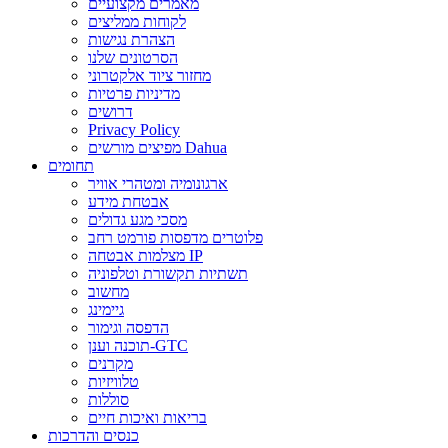
מאמרים מקצועיים
לקוחות ממליצים
הצהרת נגישות
הסרטונים שלנו
מחזור ציוד אלקטרוני
מדיניות פרטיות
דרושים
Privacy Policy
מפיצים מורשים Dahua
תחומים
ארגונומיה ומטהרי אוויר
אבטחת מידע
מסכי מגע גדולים
פלוטרים מדפסות פורמט רחב
מצלמות אבטחה IP
תשתיות תקשורת וטלפוניה
מחשוב
גיימינג
הדפסה וגימור
תוכנה וענן-GTC
מקרנים
טלוויזיות
סוללות
בריאות ואיכות חיים
כנסים והדרכות