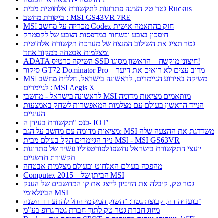
גטר טק הציגה פתרונות לתקשורת אלחוטית מבית Ruckus
ביקורת מחשב : MSI GS43VR 7RE
MSI מכריזה על מחשב Codex חזק בהתאמה אישית
חיסכון בצבע ובשחור במדפסות הצבע של לקסמרק
גטר תציג את השילוב המנצח של מערכת תקשורת אלחוטית
ומצלמות אבטחה ממקור אחד
ADATA השיקה כרטיס SSD חיצוני מוקשח – הראשון מסוגו!
סיקור GT72 Dominator Pro – מרוב עצים לא רואים את היער
MSI משיקה באירוע הגיימרים, לראשונה בישראל, חללית מחשב
לגיימרים : MSI Aegis X
לראשונה בישראל - מחשבי MSI מותאמים מציאות מדומה
הנייד הראשון בעולם עם מצלמות המאפשרות לשחק באמצעות
העיניים
כנס "תקשורת בעידן ה- IOT"
מציאות מדומה עם מחשב על הגב: MSI משדרגת את ההצעה שלה
נייד הגיימרים הקל בעולם מבית MSI - MSI GS63VR
יועצי התקשורת בישראל נחשפו לפורטפוליו עשיר של פתרונות
תקשורת חדשניים
מהפכה בעולם האלחוט ובעולם מצלמות אבטחה
Computex 2015 – הביתן של MSI
גטר טק, קיבלה את הזיכיון לייצג את קו המחשבים של הענק
הבינלאומי MSI
בועז יהודה, קבוצת גטר: "השוק המקומי החל להתעורר השנה"
מיזוג חברת גטר טק לתוך חברת גטר גרופ בע"מ