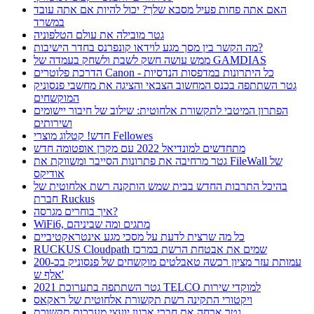
האם אתה פחות פעיל מסבא שלך? יכול להיות אם אתה עובד
במשרד
גטר מובילה את עולם הטלפוניה
מה הקשר בין מסך מגע לוידאו קונפרנס בחדר הישיבות?
ממש עושה חשק לשבת ולשחק בעמדה של GAMDIAS
הדרכת פלוטרים Canon - כל היתרונות במדפסות הנדסיות
גטר השתתפה בכנס המחשוב הצבאי והציגה את מחשבי פנסוניק
המוקשחים
הפתרון המיטבי לתקשורת אלחוטית: שילוב של חיבור יישומים
ושירותים
חדש! קטלוג מוצרי Fellowes
מתחדשים למונדיאל 2022 עם מקרן אופטומה חדש
גטר מרחיבה את פתרונות הסייבר ומשווקת את FileWall של
אודיקס
בהיכל התרבות החדש בבית שמש הותקנה רשת אלחוטית של
חברת Ruckus
איך בוחרים מגרסה?
WiFi6, מתגים ומה שביניהם
כל מה שרצית לדעת על מסכי מגע אינטראקטיביים
RUCKUS Cloudpath שמים את אבטחת הרשת במרכז
עמותת עזר מציון רכשה טאבלטים מוקשחים של פנסוניק בכ-200
אלף ש'
גטר השתתפה בתערוכת 2021 TELCO למוקדי שירות
ויקטורי התקינה רשת תקשורת אלחוטית של ראקאס
גטר ארחה את חברי ארגון יועצי מערכות תקשורת