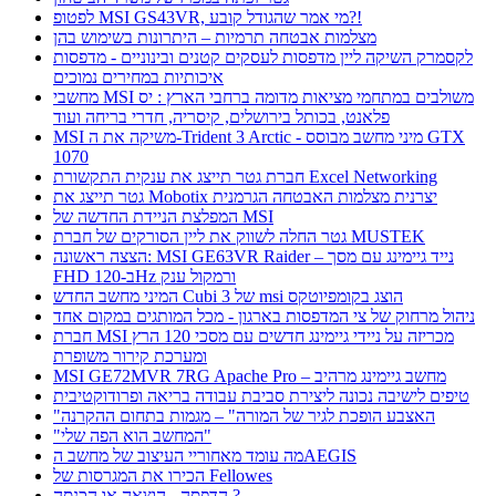
לפטופ MSI GS43VR, מי אמר שהגודל קובע?!
מצלמות אבטחה תרמיות – היתרונות בשימוש בהן
לקסמרק השיקה ליין מדפסות לעסקים קטנים ובינוניים - מדפסות
איכותיות במחירים נמוכים
מחשבי MSI משולבים במתחמי מציאות מדומה ברחבי הארץ : יס
פלאנט, בכותל בירושלים, קיסריה, חדרי בריחה ועוד
MSI משיקה את ה-Trident 3 Arctic - מיני מחשב מבוסס GTX
1070
חברת גטר תייצג את ענקית התקשורת Excel Networking
גטר תייצג את Mobotix יצרנית מצלמות האבטחה הגרמנית
המפלצת הניידת החדשה של MSI
גטר החלה לשווק את ליין הסורקים של חברת MUSTEK
הצצה ראשונה: MSI GE63VR Raider – נייד גיימינג עם מסך
FHD ב-120Hz ורמקול ענק
המיני מחשב החדש Cubi 3 של msi הוצג בקומפיוטקס
ניהול מרחוק של צי המדפסות בארגון - מכל המותגים במקום אחד
חברת MSI מכריזה על ניידי גיימינג חדשים עם מסכי 120 הרץ
ומערכת קירור משופרת
MSI GE72MVR 7RG Apache Pro – מחשב גיימינג מרהיב
טיפים לישיבה נכונה ליצירת סביבת עבודה בריאה ופרודוקטיבית
"האצבע הופכת לגיר של המורה" – מגמות בתחום ההקרנה
"המחשב הוא הפה שלי"
מה עומד מאחוריי העיצוב של מחשב הAEGIS
הכירו את המגרסות של Fellowes
הדפסה - הוצאה או הכנסה ?