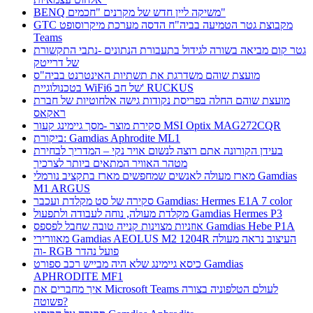
BENQ משיקה ליין חדש של מקרנים "חכמים"
GTC מקבוצת גטר הטמיעה בביה"ח הדסה מערכת מיקרוסופט
Teams
גטר קום מביאה בשורה לגידול בתעבורת הנתונים -נתבי התקשורת
של דרייטק
מועצת שוהם משדרגת את תשתיות האינטרנט בביה"ס
בטכנולוגיית WiFi6 של חב' RUCKUS
מועצת שוהם החלה בפריסת נקודות גישה אלחוטיות של חברת
ראקאס
סקירת מוצר -מסך גיימינג קעור MSI Optix MAG272CQR
ביקורת: Gamdias Aphrodite ML1
בעידן הקורונה אתם רוצה לנשום אויר נקי – המדריך לבחירת
מטהר האוויר המתאים ביותר לצרכיך
מארז מעולה לאנשים שמחפשים מארז בתקציב נורמלי Gamdias
M1 ARGUS
סקירה של סט מקלדת ועכבר Gamdias: Hermes E1A 7 color
מקלדת מעולה, נוחה לעבודה ולתפעול Gamdias Hermes P3
אוזניות מצוינות קנייה טובה שחבל לפספס Gamdias Hebe P1A
מאוורירי Gamdias AEOLUS M2 1204R העיצוב נראה מעולה
וה- RGB פועל נהדר
כיסא גיימינג שלא היה מבייש רכב ספורט Gamdias
APHRODITE MF1
איך מחברים את Microsoft Teams לעולם הטלפוניה בצורה
פשוטה?