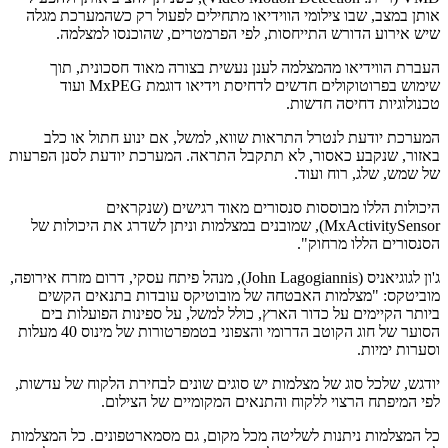
אותן במצב, שבו צילומי הווידיאו מתחילים לפעול רק כשהמערכת מגלה
שיש אירוע הדורש התייחסות, לפי הפרמטרים, שהוכנסו למצלמה.
העברת הווידיאו מהמצלמה לענן נעשית בצורה מאוד חסכונית, תוך
שימוש בפרוטוקולים חדשים לדחיסת וידיאו דוגמת MxPEG ועוד
טכנולוגיות דחיסה חדשות.
המערכת יודעת לנטרל התראות שווא, למשל, אם ינוע חתול או כלב
באזור, שנקבע כאסור, לא תתקבל התראה. המערכת יודעת לסנן הפרעות
של שמש, שלג, רוח ועוד.
היכולות הללו מבוססות סנסורים מאוד רגישים (שנקראים
MxActivitySensor), שמובנים במצלמות וניתן לשדרג את היכולות של
הסנסורים הללו מרחוק".
ג'ון לגוגיאניס (John Lagogiannis), מנהל פיתח עסקי, דרום מזרח אירופה,
מוביטקס: "מצלמות האבטחה של מובוטיקס עובדות בתנאים הקשים
ביותר הקיימים על כדור הארץ, כולל למשל, על ספינות הפועלות בים
הסוער של חוג הקוטב הדרומי והצפוני בטמפרטורות של מינוס 40 מעלות
וסערות ימיות.
יודגש, שלכל סוג של מצלמות יש סוגים שונים לבחירת הלקוח של עדשות,
לפי המיפתח הרצוי ללקוח והתנאים המקומיים של הצילום.
כל המצלמות ניתנות לשליטה מכל מקום, גם מסמארטפונים. כל המצלמות