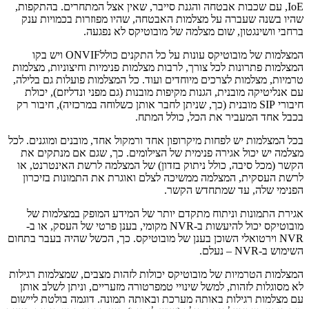
IoE, עם שכבות אבטחה והגנת סייבר, שאין אצל המתחרים. בהתקפות,
שהיו בשנה שעברה על מצלמות האבטחה, שהיו מפוזרות בכמויות ענק
ברחבי וושינגטון, שום מצלמה של מובוטיקס לא נפגעה.
המצלמות של מובוטיקס עונות על כל התקנים כוללONVIF ויש בקו
המצלמות פתרונות לכל צורך, לרבות מצלמות פנימיות וחיצוניות, מצלמות
טרמיות, מצלמות לצרכים מיוחדים ועוד. כל המצלמות פועלות גם בלילה,
עם אנליטיקה מובנית, הגנות מקיפות מובנות (גם מפני ונדליזם), יכולת
חיבורי SIP מובנית (כך, שניתן לחבר אותן כשלוחה במרכזיה), חיבור רק
בכבל אחד המעביר את הכל, כולל המתח.
בכל המצלמות יש לפחות מיקרופון אחד ורמקול אחד, מובנים ומוגנים. לכל
מצלמה יש יכול אגירה פנימית של הצילומים. כך, שגם אם מנתקים את
הקשר (מכל סיבה, כולל ניתוק בזדון) של המצלמה לרשת האינטרנט, או
לרשת העסקית, המצלמה ממשיכה לצלם ואוגרת את התמונות בזיכרון
הפנימי שלה, עד שמתחדש הקשר.
אגירת התמונות וניתוח מתקדם יותר של המידע המופק במצלמות של
מובוטיקס יכול להיעשות ב-NVR מקומי, בענן פרטי של העסק, או ב-
NVR וירטואלי השוכן בענן של מובוטיקס. כך, הכשל שהיה בעבר בתחום
השימוש ב-NVR – נעלם.
המצלמות הטרמיות של מובוטיקס יכולות לזהות מצבים, שמצלמות רגילות
לא מסוגלות לזהות, למשל שינויי טמפרטורה מזעריים, וניתן לשלב אותן
עם מצלמות רגילות באותה מערכת ובאותה תמונה. דוגמה בולטת ליישום