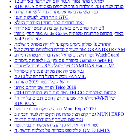
גטר קום השתתפה באירוע 12V למתקני מתח נמוך
RUCKUS סגרה שנת 2019 מוצלחת בערב שותפים מצטיינים
גטר משיקה בישראל פתרון לניהול שיחות ועידה
אתר חדש לפעילות הענן GTC
איך בוחרים ספק כוח? | המדריך המלא!
טורניר פורטנייט בארגון קבוצת פיינסט יוצא לדרך!!
גטר תפיץ מוצרי AudioCodes בארץ בתחום פתרונות טלפוניה
VoIP לארגונים
התחדשנו! שולחן גיימינג מקצועי לחווית משחק מושלמת
גטר השיקה סדרת הטלפונים החדשה של GRANDSTREAM
גטר תייצג בישראל את חברת אבטחת המידע WatchGuard
ביקורת עם ציון 8.5 לאוזניות גיימרים Gamdias hebe P1
ציון מעולה 8.5 - עכבר לגיימרים GAMDIAS Hades M1
גטר משיקה את מקרני פנסוניק בישראל
X210 מכשיר הדגל החדש של FANVIL
חדש! קטלוג גטר 2019 להורדה
תודה שביקרתם אותנו Telco 2019
גטר קום תציג בתערוכת 2019 TELCO לתחום הטלפוניה
"הגדלנו את שביעות רצון הסטודנטים על ידי ה-Wi-Fi של
RUCKUS"
תודה שביקרתם בביתן גטר Muni Expo 2019
גטר קום תציג פתרונות תקשורת לעיר חכמה ב MUNI EXPO
גטר קום תשתתף בועידת ערים חכמות
גטר ארחה את ארגון יועצי התקשורת בבית גטר
אולימפוס מכריזה על מצלמה חדשה, ה OM-D EM1X