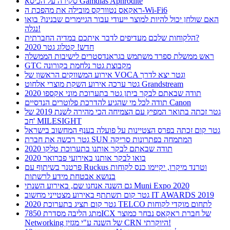
סקירה על הכיסא Gamdias Aphrodite
ראקאס נטוורקס מובילה את מהפכת ה-Wi-Fi6
האם שולחן יכול להיות למוצר ייעודי עבור הגיימרים שבנינו? בואו
נגלה!
הלקוחות שלכם מעדיפים לדבר איתכם במדיה החברתית?
חדש! קטלוג גטר 2020
ראש ממשלת ספרד משתמש בגראנדסטרים לישיבות הממשלה
GTC מקבוצת גטר נלחמת בקורונה
אירוע המשווקים הראשון של VOCA וגטר יצא לדרך
גטר ערכה אירוע השקת מוצרי אלחוט Grandstream
תודה שבאתם לבקר ביתן גטר בתערוכת מוני אקספו 2020
תודה לכל מי שהגיע להדרכת פלוטרים הנדסיים Canon
גטר זכתה בתואר המפיץ עם הצמיחה הכי מהירה לשנת 2019 של
חב' MILESIGHT
גטר קום זכתה בפרס הצטיינות על פועלה בענף המחשוב בישראל
גטר רכשה את חברת SUN המתמחה בפתרונות סריקה
תודה שבאתם לבקר אותנו בתערוכת טלקו 2020
בואו לבקר אותנו באירועי פברואר 2020
פרטנר בשיתוף עם Ruckus וטרנד מיקרו, יקיימו כנס לקוחות
בנושא אבטחת מידע לרשתות
גם השנה אנחנו שם, באירוע השנתי Muni Expo 2020
גטר קום תשתתף באירוע מצטייני מחשוב IT AWARDS 2019
גטר קום תציג בתערוכת 2020 TELCO לתחום מוקדי לקוחות
מתג הליבה מסדרת 7850ICX של חברת ראקאס נבחר כמוצר
Networking של השנה ע"י מגזין CRN היוקרתי!