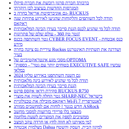
ברכות! חברת סרגון רוכשת את חברת סיקלו
המגרסות החדשות בעיצוב לבן ויוקרתי
גם אוניברסיטת אריאל בחרה ב- RUCKUS
תודה לכל השותפים והלקוחות שהגיעו לאירוע פתיחת שנה
ראקאס
תודה לכל מי שהגיע לכנס הגנת סייבר בעידן הבינה המלאכותית
גטר טק 360 - עולם שלם של פתרונות!
גטר השתתפה בכנס CYBER FOCUS EVENT - כנס אבטחת
מידע
עיריית נס ציונה בחרה Ruckus ושדרגה את תשתיות האינטרנט
בעיר
מסכי מגע אינטראקטיביים של OPTOMA
"בטוחים יותר עם גטר" - כספות EXECUTIVE SAFE עכשיו
במלאי
גם השנה השתתפנו באירוע טלקו 2024
תודה לכל מי שהגיע לאירוע בינה מלאכותית
הגנת סייבר בעידן הבינה המלאכותית
סקירת וידאו אקסס פוינט RUCKUS R750
גטר החלה לשווק את מוצרי SHARP-NEC בישראל
ראקאס מובילה את טכנולוגיית Wi-Fi 7 לאנטרפרייז
חדש בגטר ! לוחות אם למחשבים ממותג ASRock
מבצעי בלו פריידי בזרועות למסכי מחשב
ממשיכים לספק את המוצרים לשעת מלחמה
מי מאיתנו לא חווה לחץ או חרדה עקב המצב?
מצלמות אבטחה Dahua למיגון הבית, העסק והשטח