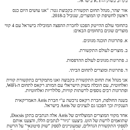
בקרוב בשוק ה-ICT בישראל.
אור יצהר, מנהל תחום תקשורת בקבוצת גטר: "אנו עושים היום כנס
ראשון לחשיפת קו המוצרים, שנוביל ב-2018.
בתחומי עולם ההייטק הפכנו לחברת ההפצה המובילה בישראל עם 4 קווי
מוצרים שונים בתחומים הבאים:
א. פתרונות תוכנה מגוונים.
ב. מוצרים לעולם התקשורת.
ג. פתרונות מגוונים לעולם ההדפסות.
ד. פתרונות ומוצרים לתחום הביתי.
אני מנהל את תחום התקשורת בקבוצה ואנו מתמקדים בתקשורת קווית
ואלחוטית, עם הובלה בשוק הישראלי עם המותג רקאס לתחום ה-WiFi,
ופתרונות רבים נוספים לרשתות קוויות, סלולריות ואלחוטיות.
בשנה החולפת, חברת רקאס נרכשה ע"י חברת Arris האמריקאית
הענקית וכך הפכנו גם לנציגים של Arris בישראל.
אחד מקווי המוצרים המוצלחים של Arris אלה הנתבים בתקן Docsis,
שתואמים לרשת של הוט. ביצענו "גיור" לנתבים הללו, והצענו אותם
לספקי התקשורת הגדולים, שמעוניינים לספק "שוק סיטונאי" על הרשת