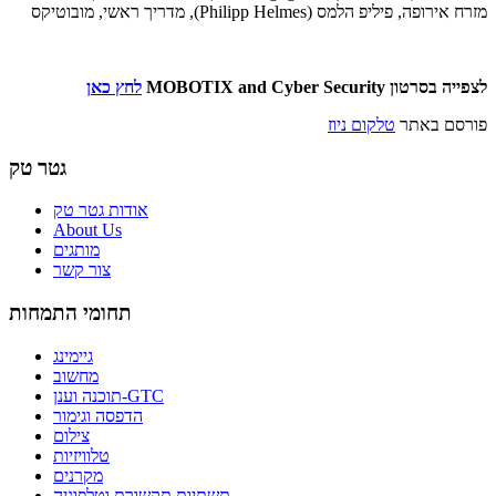
מזרח אירופה, פיליפ הלמס (Philipp Helmes), מדריך ראשי, מובוטיקס
לצפייה בסרטון MOBOTIX and Cyber Security
לחץ כאן
פורסם באתר
טלקום ניוז
גטר טק
אודות גטר טק
About Us
מותגים
צור קשר
תחומי התמחות
גיימינג
מחשוב
תוכנה וענן-GTC
הדפסה וגימור
צילום
טלוויזיות
מקרנים
תשתיות תקשורת וטלפוניה