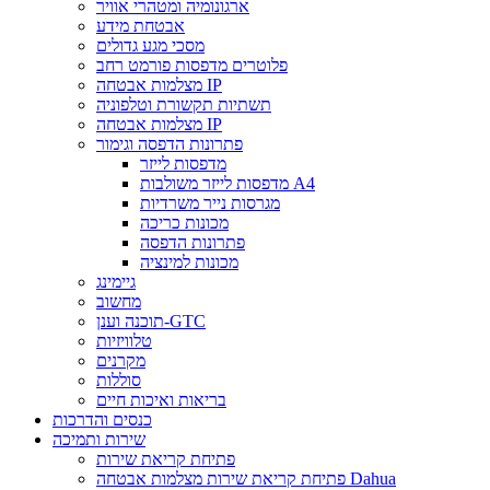
ארגונומיה ומטהרי אוויר
אבטחת מידע
מסכי מגע גדולים
פלוטרים מדפסות פורמט רחב
מצלמות אבטחה IP
תשתיות תקשורת וטלפוניה
מצלמות אבטחה IP
פתרונות הדפסה וגימור
מדפסות לייזר
מדפסות לייזר משולבות A4
מגרסות נייר משרדיות
מכונות כריכה
פתרונות הדפסה
מכונות למינציה
גיימינג
מחשוב
תוכנה וענן-GTC
טלוויזיות
מקרנים
סוללות
בריאות ואיכות חיים
כנסים והדרכות
שירות ותמיכה
פתיחת קריאת שירות
פתיחת קריאת שירות מצלמות אבטחה Dahua