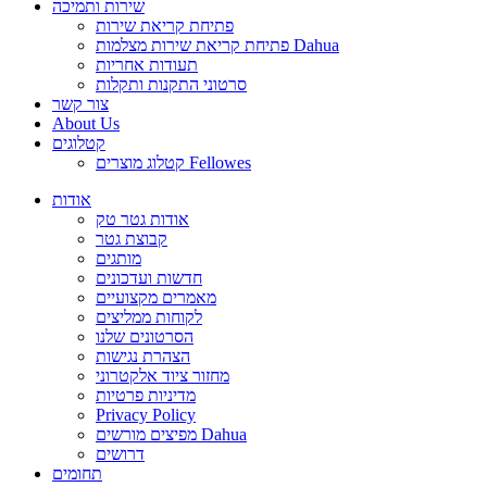
שירות ותמיכה
פתיחת קריאת שירות
פתיחת קריאת שירות מצלמות Dahua
תעודות אחריות
סרטוני התקנות ותקלות
צור קשר
About Us
קטלוגים
קטלוג מוצרים Fellowes
אודות
אודות גטר טק
קבוצת גטר
מותגים
חדשות ועדכונים
מאמרים מקצועיים
לקוחות ממליצים
הסרטונים שלנו
הצהרת נגישות
מחזור ציוד אלקטרוני
מדיניות פרטיות
Privacy Policy
מפיצים מורשים Dahua
דרושים
תחומים