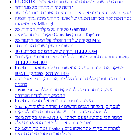
RUCKUS סגרה עוד שנה מוצלחת בערב שותפים מצטיינים
רוצה להיות מתקין מקצועי יותר?
סקירה של כסא גיימדיאז - אחת הכסאות הטובים ביותר למחשב!
גטר השתתפה באירוע השנתי של ארגון מתקיני מתח נמוך והציגה
את מצלמות Milesight
סקירה על מקלדת האורות של Gamdias
סקירת כיסא הגיימינג Gamdias בערוץ TopGeek
סקירה של זיו רוזנפלד על המסך הקעור של MSI
השוברים שלך שווים הרבה כסף!
תודה שהשתתפתם באירוע 360 TELECOM
"האלחוט נתפס כחלופה מושכת לסלולר"- סיכום אירוע תקשורת
TELECOM 360
Ruckus משיקה את נקודת הגישה הראשונה בעולם שתומכת
בתקן 802.11ax, הוא Wi-Fi 6
גטר תציג פתרון שלם לניהול מצלמות אבטחה, כולל אנליטיקה
מובנית
Jusan השיקה גרסה חדשה לקונטקט סנטר שלה – כולל
התממשקות למדיה חברתית
Ruckus משיקה גרסת בקר וירטואלי חדשה
Snom, יצרנית טלפוניית IP לעסקים, השיקה דגמים חדשים
לקסמרק מציגה דור חדש של מדפסות לייזר לעסקים
סקירת מוצר MPG27CQ: "המסך הכי טוב שאי פעם ראיתי
גטר מרחיבה את סל מוצרי התקשורת שלה
גטר-טק תייצג את Ekahau לפתרונות סקרי אתר אלחוטיים
ניהול תוכן במסכי תצוגה חכמים