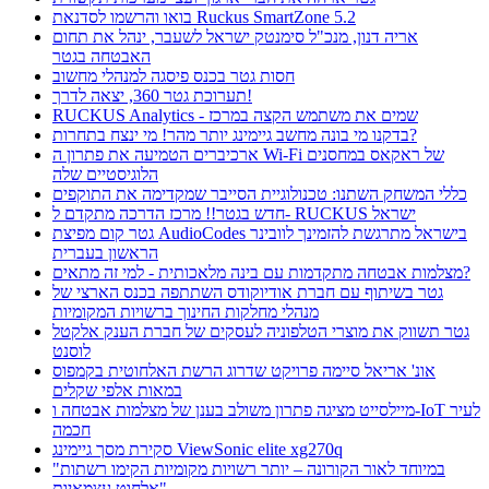
בואו והרשמו לסדנאת Ruckus SmartZone 5.2
אריה דנון, מנכ"ל סימנטק ישראל לשעבר, ינהל את תחום
האבטחה בגטר
חסות גטר בכנס פיסגה למנהלי מחשוב
תערוכת גטר 360, יצאה לדרך!
RUCKUS Analytics - שמים את משתמש הקצה במרכז
בדקנו מי בונה מחשב גיימינג יותר מהר! מי ינצח בתחרות?
ארכיברים הטמיעה את פתרון ה Wi-Fi של ראקאס במחסנים
הלוגיסטיים שלה
כללי המשחק השתנו: טכנולוגיית הסייבר שמקדימה את התוקפים
חדש בגטר!! מרכז הדרכה מתקדם ל- RUCKUS ישראל
גטר קום מפיצת AudioCodes בישראל מתרגשת להזמינך לוובינר
הראשון בעברית
מצלמות אבטחה מתקדמות עם בינה מלאכותית - למי זה מתאים?
גטר בשיתוף עם חברת אודיוקודס השתתפה בכנס הארצי של
מנהלי מחלקות החינוך ברשויות המקומיות
גטר תשווק את מוצרי הטלפוניה לעסקים של חברת הענק אלקטל
לוסנט
אונ' אריאל סיימה פרויקט שדרוג הרשת האלחוטית בקמפוס
במאות אלפי שקלים
מיילסייט מציגה פתרון משולב בענן של מצלמות אבטחה ו-IoT לעיר
חכמה
סקירת מסך גיימינג ViewSonic elite xg270q
"במיוחד לאור הקורונה – יותר רשויות מקומיות הקימו רשתות
אלחוט עצמאיות"