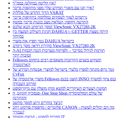
אין קליטה במקלט/ בממ"ד?
איך תגן עם מאגרי המידע שלך מפני מתקפות סייבר?
הדור החדש של סוללות VARAT
נרתמים לעזור לעסקים במלחמה בתקיפות סייבר
התרעה דחופה: העלאת מצב כוננות סייבר במשק
מסך הגיימינג הבא שלכם! ViewSonic VX2728J-2K
חגיגת השילוב המנצח בין DAHUA ו- GETTER היתה נוצצת
במיוחד
גטר תפיץ את מוצרי DAHUA בישראל
סקירת וידאו: מסך גיימינג ViewSonic VX2728J-2K
ה-AI תורמת לגידול בסייבר – ולפיתוח מערכות הגנה חכמות
וטובות יותר
Fellowes תשקיע בשנים הקרובות משאבים רבים בתחום
הארגונומיה
גטר גרופ מונתה למפיץ בלעדי בישראל למוצרי אבטחת המידע של
CyFox
מוצרי ארגונומיה של Fellowes הוצגו בכנס INNO כנס ציוד למשרד
ומרחב העבודה
חמשת הצעדים העיקריים למשא ומתן מוצלח עם מיקרוסופט
פנסוניק קונקט, ה- One Stop Shop של עולם המולטימדיה
וההקרנה
כיצד בוחרים זרוע למסך מחשב?
פלוטרים / מדפסות פורמט רחב CANON - מה הם יכולים לעשות
עבורך?
חוזרים להפגש - קבוצת משווקי IT