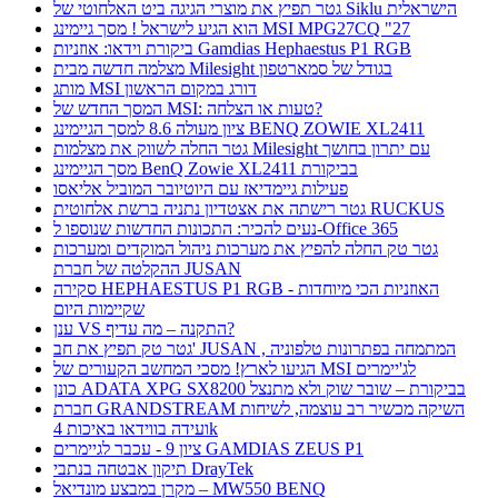
גטר תפיץ את מוצרי הגיגה ביט האלחוטי של Siklu הישראלית
הוא הגיע לישראל ! מסך גיימינג MSI MPG27CQ "27
ביקורת וידאו: אוזניות Gamdias Hephaestus P1 RGB
מצלמה חדשה מבית Milesight בגודל של סמארטפון
מותג MSI דורג במקום הראשון
המסך החדש של MSI: טעות או הצלחה?
ציון מעולה 8.6 למסך הגיימינג BENQ ZOWIE XL2411
גטר החלה לשווק את מצלמות Milesight עם יתרון בחושך
מסך הגיימינג BenQ Zowie XL2411 בביקורת
פעילות גיימדיאז עם היוטיובר המוביל אליאסו
גטר רישתה את אצטדיון נתניה ברשת אלחוטית RUCKUS
נעים להכיר: התכונות החדשות שנוספו ל-Office 365
גטר טק החלה להפיץ את מערכות ניהול המוקדים ומערכות
ההקלטה של חברת JUSAN
סקירה HEPHAESTUS P1 RGB - האוזניות הכי מיוחדות
שקיימות היום
ענן VS התקנה – מה עדיף?
גטר טק תפיץ את חב' JUSAN , המתמחה בפתרונות טלפוניה
הגיעו לארץ! מסכי המחשב הקעורים של MSI לג'יימרים
כונן ADATA XPG SX8200 בביקורת – שובר שוק ולא מתנצל
חברת GRANDSTREAM השיקה מכשיר רב עוצמה, לשיחות
ועידה בווידאו באיכות 4k
ציון 9 - עכבר לגיימרים GAMDIAS ZEUS P1
תיקון אבטחה בנתבי DrayTek
מקרן במבצע מונדיאל – MW550 BENQ