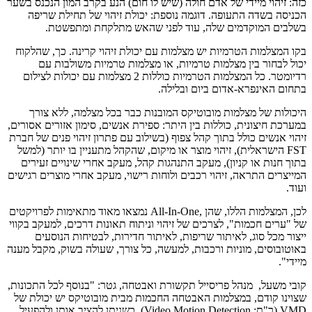
כזה: זיהוי מיידי של אדם חולה (שיש לו חום) הנע בקרב המון הנכנס בשער
הכניסה בשדה התעופה. דוגמה נוספת: יכולת זיהוי של תחילת שריפה
בשלבים המוקדמים שלה, עוד לפני שהאש מתלקחת ומתפשטת.
בקו המצלמות הטרמיות יש מצלמות עם יכולת זיהוי קרינה. כך, שהלקוח
יכול לבחור בין מצלמות טרמיות, או מצלמות טרמיות משולבות עם
רדיומטר. כל המצלמות הטרמיות כוללות 2 מצלמות עם יכולות לצילום
בתחום האינפרא-אדום ביום ובלילה.
היכולות של מצלמות מובוטיקס המובנות כבר בכל מצלמה, ללא צורך
במערכת חיצונית, כוללות בין היתר: ספירת אנשים, סימון אזורים אסורים,
זיהוי אנשים כולל בתוך קהל צפוף (בשילוב עם פתרון זיהוי פנים של חברת
FST הישראלית), זיהוי מוצר או מיקום, שהקהל מתעניין בו יותר (למשל
בתוך חנות או קניון), מעקב התנהגות קהל, מעקב אחרי שינויים זעירים
המייצרים התראה, זיהוי רכבים ולוחות רישוי, מעקב אחרי מוצרים רגישים
ועוד.
לכן, המצלמות הללו, שהן ,All-In-One נמצאו מאוד מתאימות לפרויקטים
של "ערים חכמות", לצרכים של זיהוי וניתוח תאונות דרכים, למעקב בקווי
ייצור מכל סוג, לאיתור שריפות, לאיתור חדירות, לבטיחות הנוסעים
באוטובוסים, מוניות ורכבות, למעשה, כל צורך, שעולה בשוק, מקבל מענה
מיידי".
קובי משעל, מנהל פריסייל תקשורת ואבטחה, גטר: "בנוסף לכל התכונות,
שצוינו קודם, במצלמות האבטחה החכמות מבית מובוטיקס יש יכולת של
VMD (ר"ת: Video Motion Detection), כשניתן להציב אותן ולהפעיל