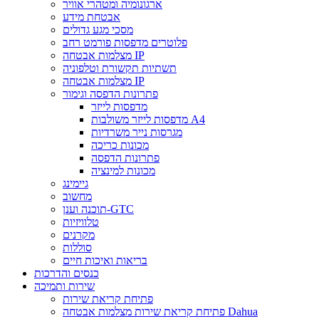
ארגונומיה ומטהרי אוויר
אבטחת מידע
מסכי מגע גדולים
פלוטרים מדפסות פורמט רחב
מצלמות אבטחה IP
תשתיות תקשורת וטלפוניה
מצלמות אבטחה IP
פתרונות הדפסה וגימור
מדפסות לייזר
מדפסות לייזר משולבות A4
מגרסות נייר משרדיות
מכונות כריכה
פתרונות הדפסה
מכונות למינציה
גיימינג
מחשוב
תוכנה וענן-GTC
טלוויזיות
מקרנים
סוללות
בריאות ואיכות חיים
כנסים והדרכות
שירות ותמיכה
פתיחת קריאת שירות
פתיחת קריאת שירות מצלמות אבטחה Dahua