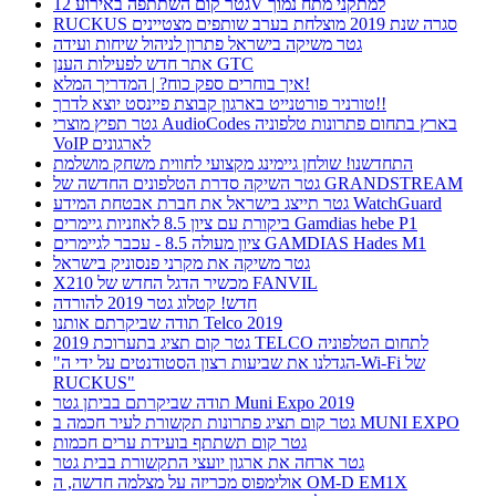
גטר קום השתתפה באירוע 12V למתקני מתח נמוך
RUCKUS סגרה שנת 2019 מוצלחת בערב שותפים מצטיינים
גטר משיקה בישראל פתרון לניהול שיחות ועידה
אתר חדש לפעילות הענן GTC
איך בוחרים ספק כוח? | המדריך המלא!
טורניר פורטנייט בארגון קבוצת פיינסט יוצא לדרך!!
גטר תפיץ מוצרי AudioCodes בארץ בתחום פתרונות טלפוניה
VoIP לארגונים
התחדשנו! שולחן גיימינג מקצועי לחווית משחק מושלמת
גטר השיקה סדרת הטלפונים החדשה של GRANDSTREAM
גטר תייצג בישראל את חברת אבטחת המידע WatchGuard
ביקורת עם ציון 8.5 לאוזניות גיימרים Gamdias hebe P1
ציון מעולה 8.5 - עכבר לגיימרים GAMDIAS Hades M1
גטר משיקה את מקרני פנסוניק בישראל
X210 מכשיר הדגל החדש של FANVIL
חדש! קטלוג גטר 2019 להורדה
תודה שביקרתם אותנו Telco 2019
גטר קום תציג בתערוכת 2019 TELCO לתחום הטלפוניה
"הגדלנו את שביעות רצון הסטודנטים על ידי ה-Wi-Fi של
RUCKUS"
תודה שביקרתם בביתן גטר Muni Expo 2019
גטר קום תציג פתרונות תקשורת לעיר חכמה ב MUNI EXPO
גטר קום תשתתף בועידת ערים חכמות
גטר ארחה את ארגון יועצי התקשורת בבית גטר
אולימפוס מכריזה על מצלמה חדשה, ה OM-D EM1X