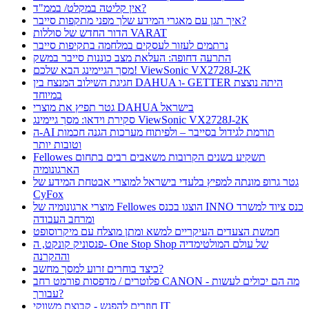
אין קליטה במקלט/ בממ"ד?
איך תגן עם מאגרי המידע שלך מפני מתקפות סייבר?
הדור החדש של סוללות VARAT
נרתמים לעזור לעסקים במלחמה בתקיפות סייבר
התרעה דחופה: העלאת מצב כוננות סייבר במשק
מסך הגיימינג הבא שלכם! ViewSonic VX2728J-2K
חגיגת השילוב המנצח בין DAHUA ו- GETTER היתה נוצצת
במיוחד
גטר תפיץ את מוצרי DAHUA בישראל
סקירת וידאו: מסך גיימינג ViewSonic VX2728J-2K
ה-AI תורמת לגידול בסייבר – ולפיתוח מערכות הגנה חכמות
וטובות יותר
Fellowes תשקיע בשנים הקרובות משאבים רבים בתחום
הארגונומיה
גטר גרופ מונתה למפיץ בלעדי בישראל למוצרי אבטחת המידע של
CyFox
מוצרי ארגונומיה של Fellowes הוצגו בכנס INNO כנס ציוד למשרד
ומרחב העבודה
חמשת הצעדים העיקריים למשא ומתן מוצלח עם מיקרוסופט
פנסוניק קונקט, ה- One Stop Shop של עולם המולטימדיה
וההקרנה
כיצד בוחרים זרוע למסך מחשב?
פלוטרים / מדפסות פורמט רחב CANON - מה הם יכולים לעשות
עבורך?
חוזרים להפגש - קבוצת משווקי IT