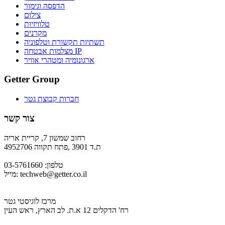
הדפסה וגימור
צילום
טלוויזיות
מקרנים
תשתיות תקשורת וטלפוניה
מצלמות אבטחה IP
ארגונומיה ומטהרי אוויר
Getter Group
חברות קבוצת גטר
צור קשר
רחוב שמשון 7, קריית אריה
ת.ד 3901 ,פתח תקווה 4952706
טלפון: 03-5761660
techweb@getter.co.il
מייל:
מרכז לוגיסטי גטר
רח' הדקלים 12 א.ת. לב הארץ, ראש העין