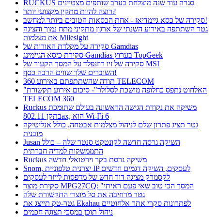
RUCKUS סגרה עוד שנה מוצלחת בערב שותפים מצטיינים
רוצה להיות מתקין מקצועי יותר?
סקירה של כסא גיימדיאז - אחת הכסאות הטובים ביותר למחשב!
גטר השתתפה באירוע השנתי של ארגון מתקיני מתח נמוך והציגה
את מצלמות Milesight
סקירה על מקלדת האורות של Gamdias
סקירת כיסא הגיימינג Gamdias בערוץ TopGeek
סקירה של זיו רוזנפלד על המסך הקעור של MSI
השוברים שלך שווים הרבה כסף!
תודה שהשתתפתם באירוע 360 TELECOM
"האלחוט נתפס כחלופה מושכת לסלולר"- סיכום אירוע תקשורת
TELECOM 360
Ruckus משיקה את נקודת הגישה הראשונה בעולם שתומכת
בתקן 802.11ax, הוא Wi-Fi 6
גטר תציג פתרון שלם לניהול מצלמות אבטחה, כולל אנליטיקה
מובנית
Jusan השיקה גרסה חדשה לקונטקט סנטר שלה – כולל
התממשקות למדיה חברתית
Ruckus משיקה גרסת בקר וירטואלי חדשה
Snom, יצרנית טלפוניית IP לעסקים, השיקה דגמים חדשים
לקסמרק מציגה דור חדש של מדפסות לייזר לעסקים
סקירת מוצר MPG27CQ: "המסך הכי טוב שאי פעם ראיתי
גטר מרחיבה את סל מוצרי התקשורת שלה
גטר-טק תייצג את Ekahau לפתרונות סקרי אתר אלחוטיים
ניהול תוכן במסכי תצוגה חכמים