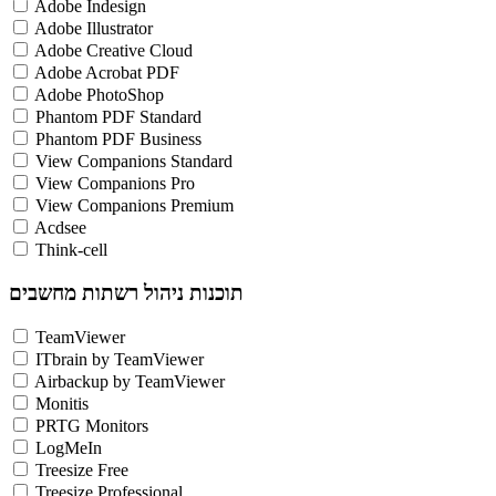
Adobe Indesign
Adobe Illustrator
Adobe Creative Cloud
Adobe Acrobat PDF
Adobe PhotoShop
Phantom PDF Standard
Phantom PDF Business
View Companions Standard
View Companions Pro
View Companions Premium
Acdsee
Think-cell
תוכנות ניהול רשתות מחשבים
TeamViewer
ITbrain by TeamViewer
Airbackup by TeamViewer
Monitis
PRTG Monitors
LogMeIn
Treesize Free
Treesize Professional