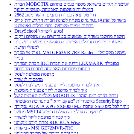
חברת MOBOTIX הגרמנית תקיים בישראל מספר כנסים בתחום
המצלמות בעולמות האבטחה ,תעשייה וחינוך
דרייטק יצאה בסדרת נתבים חדשה מסוג 2862
גטר גרופ מונתה לנציגת חברת התקשורת אריס (Arris) בישראל
בתחום ממירי טלוויזיה, נתבי כבלים ואינטרנט
DraySchool מגיע לישראל!
חזקים ודקים: msi חשפה מחשבי משחקים שמשנים סטנדרטים
משפחת מתגים מנוהלים אמינים המאפשרים גמישות ופשטות
למנהלי הרשת
גאדג’טי מסקר: MSI GE63VR 7RF Raider – גיימינג מקסימלי
בנייד
חברת המחקר IDC דרגה את חברת LEXMARK כמובילה
בתחום פתרונות האבטחה לתחום ההדפסה
מדפסת מומלצת לעסק
מדפסות למשרד
איך לבחור מדפסת לייזר צבעונית משולבת לעסק
איך לבחור מדפסת לייזר צבעונית מומלצת
מצלמת האבטחה של MOBOTIX זכתה בפרס "מגן הזהב"
בקטגוריית "מעקב וידאו" בתערוכת האבטחה SecurityExpo
סקירה: ADATA XPG SX8000 M.2 אחסון SSD מהיר לכל כיס
מחשב MSI בסקירה מצולמת - מפלצת גיימינג 14"
איך לבחור מדפסת לייזר למשרד
נפתח קורס מקצועי RUCKUS Wise
ביקורת - MSI GE72MVR-7RG
גטר זכתה במכרז של משרד הביטחון