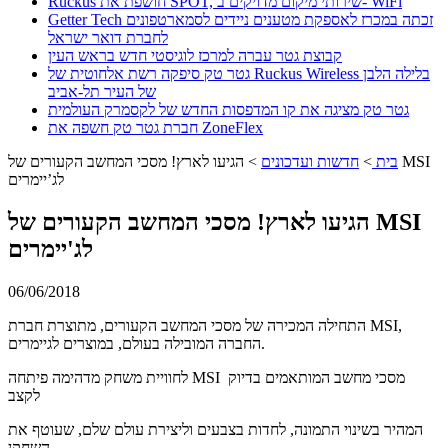
Ruckus חושפת את SPOT, שירותי מיקום מדויקים ב- WiFi
Getter Tech זכתה במכרז לאספקת מטענים ניידים לסמארטפונים
לחברת דואר ישראל
קבוצת גטר עברה למרכז לוגיסטי חדש בראש העין
גטר טק סיפקה רשת אלחוטית של Ruckus Wireless בלילה הלבן
של העיר תל-אביב
גטר טק מציגה את קו המדפסות החדש של לקסמרק העולמית
חברת גטר טק חשפה את ZoneFlex
בית
>
חדשות ועדכונים
>
הגיעו לארץ! מסכי המחשב הקעורים של MSI
לג’יימרים
הגיעו לארץ! מסכי המחשב הקעורים של MSI
לג'יימרים
06/06/2018
התחילה המכירה של מסכי המחשב הקעורים, מתוצרת חברת MSI,
החברה המובילה בעולם, במוצרים לגיימרים.
לחוויית משחק מדהימה פיתחה MSI מסכי מחשב המותאמים בדיוק
לקצב
המהיר בשינוי התמונה, לחדות בצבעים וליצירת עולם שלם, שעוטף את
השחקן