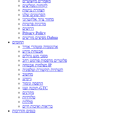
מאמרים מקצועיים
לקוחות ממליצים
הצהרת נגישות
הסרטונים שלנו
מחזור ציוד אלקטרוני
מדיניות פרטיות
דרושים
Privacy Policy
מפיצים מורשים Dahua
תחומים
ארגונומיה ומטהרי אוויר
אבטחת מידע
מסכי מגע גדולים
פלוטרים מדפסות פורמט רחב
מצלמות אבטחה IP
תשתיות תקשורת וטלפוניה
מחשוב
גיימינג
הדפסה וגימור
תוכנה וענן-GTC
מקרנים
טלוויזיות
סוללות
בריאות ואיכות חיים
כנסים והדרכות