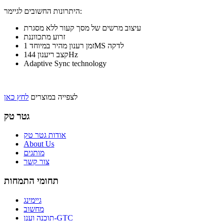
היתרונות החשובים לגיימר:
עיצוב מרשים של מסך קעור ללא מסגרת
זרוע מתכווננת
זמן רענון מהיר במיוחד 1MS לדקה
קצב ריענון 144Hz
Adaptive Sync technology
לצפייה במוצרים
לחץ כאן
גטר טק
אודות גטר טק
About Us
מותגים
צור קשר
תחומי התמחות
גיימינג
מחשוב
תוכנה וענן-GTC