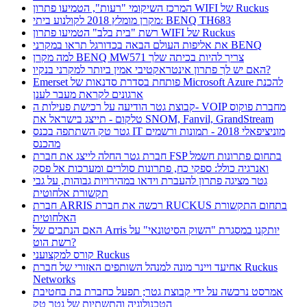
המרכז השיקומי "רעות", הטמיעו פתרון WIFI של Ruckus
מקרן מומלץ 2018 לקולנוע ביתי: BENQ TH683
רשת "בית בלב" הטמיעו פתרון WIFI של Ruckus
את אליפות העולם הבאה בכדורגל תראו במקרני BENQ
למה מקרן BENQ MW571 צריך להיות בכיתה שלך
האם יש לך פתרון אינטראקטיבי אמין ביותר למקרני בנקיו?
Emerset פותחת בסדרת סדנאות של Microsoft Azure להכנת
ארגונים לקראת מעבר לענן
קבוצת גטר הודיעה על רכישת פעילות ה- VOIP מחברת פוקוס
טלקום - תייצג בישראל את SNOM, Fanvil, GrandStream
גטר טק השתתפה בכנס IT מוניציפאלי 2018 - תמונות ורשמים
מהכנס
חברת גטר החלה לייצג את חברת FSP בתחום פתרונות חשמל
ואנרגיה כולל: ספקי כח, פתרונות סולרים ומערכות אל פסק
גטר מציגה פתרון להעברת וידאו במהירויות גבוהות, על גבי
תקשורת אלחוטית
חברת ARRIS רכשה את חברת RUCKUS בתחום התקשורת
האלחוטית
האם הנתבים של Arris יותקנו במסגרת "השוק הסיטונאי" על
רשת הוט?
קורס למקצועני Ruckus
אחיעד ויינר מונה למנהל השותפים האזורי של חברת Ruckus
Networks
אמרסט נרכשה על ידי קבוצת גטר; תפעל כחברת בת בחטיבת
הטכנולוגיה והתשתיות של גטר טק