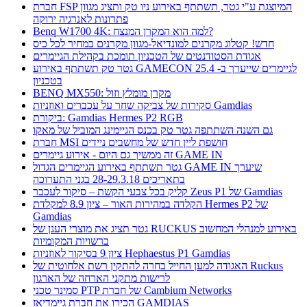
חברת FSP המיוצגת ע"י גטר, תשתתף באירוע ניו טק ותציג מגוון
פתרונות לאנרגיה ירוקה
Benq W1700 4K: למה הוא המקרן המנצח?
חדש! קטלוג מקרנים למונדיאל-מגוון מקרנים במחיר לכל כיס
אגודת הסטודנטים של הטכניון תומכת בקהילת הגיימרים
גטר טק תשתתף באירוע GAMECON לגיימרים שייערך ב- 25.4
בטכניון
BENQ MX550: מקרן מומלץ וזול
סקירות של צביקה שחר על עכברים ואוזניות Gamdias
ביקורת: Gamdias Hermes P2 RGB
גם השנה השתתפה גטר טק בכנס הגיימינג המוביל של מאקו
חברת MSI חושפת ליין חדש של מחשבים ניידים
זה ממשיך גם היום - אירוע גיימרים GAME IN
גטר תשתתף באירוע הגיימרים הגדול GAME IN שיערך
בתאריכים 28-29.3.18 בגני התערוכה
קליק בכל צבעי הקשת – סיקור לעכבר Zeus P1 של Gamdias
הקלדה במהירות האור – ציון 8.9 למקלדת Hermes P2 של
Gamdias
גטר תציג את מוצרי הענן של RUCKUS באירוע למנהלי המחשוב
ברשויות המקומיות
ציון 9 בסיקור לאוזניות Hephaestus P1 Gamdias
האגודה למען החייל בחרה להתקין רשת אלחוטית של Ruckus
לרישות מתקני הארחה של הארגון
סמינר טכני PTP של חברת Cambium Networks
הכירו את חברת גיימדיאז GAMDIAS