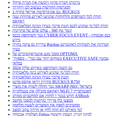
ברכות! חברת סרגון רוכשת את חברת סיקלו
המגרסות החדשות בעיצוב לבן ויוקרתי
גם אוניברסיטת אריאל בחרה ב- RUCKUS
תודה לכל השותפים והלקוחות שהגיעו לאירוע פתיחת שנה
ראקאס
תודה לכל מי שהגיע לכנס הגנת סייבר בעידן הבינה המלאכותית
גטר טק 360 - עולם שלם של פתרונות!
גטר השתתפה בכנס CYBER FOCUS EVENT - כנס אבטחת
מידע
עיריית נס ציונה בחרה Ruckus ושדרגה את תשתיות האינטרנט
בעיר
מסכי מגע אינטראקטיביים של OPTOMA
"בטוחים יותר עם גטר" - כספות EXECUTIVE SAFE עכשיו
במלאי
גם השנה השתתפנו באירוע טלקו 2024
תודה לכל מי שהגיע לאירוע בינה מלאכותית
הגנת סייבר בעידן הבינה המלאכותית
סקירת וידאו אקסס פוינט RUCKUS R750
גטר החלה לשווק את מוצרי SHARP-NEC בישראל
ראקאס מובילה את טכנולוגיית Wi-Fi 7 לאנטרפרייז
חדש בגטר ! לוחות אם למחשבים ממותג ASRock
מבצעי בלו פריידי בזרועות למסכי מחשב
ממשיכים לספק את המוצרים לשעת מלחמה
מי מאיתנו לא חווה לחץ או חרדה עקב המצב?
מצלמות אבטחה Dahua למיגון הבית, העסק והשטח