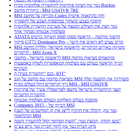
גטר טק הציגה פתרונות לתקשורת אלחוטית מבית Ruckus
ביקורת מחשב : MSI GS43VR 7RE
MSI מכריזה על מחשב Codex חזק בהתאמה אישית
חיסכון בצבע ובשחור במדפסות הצבע של לקסמרק
גטר תציג את השילוב המנצח של מערכת תקשורת אלחוטית
ומצלמות אבטחה ממקור אחד
ADATA השיקה כרטיס SSD חיצוני מוקשח – הראשון מסוגו!
סיקור GT72 Dominator Pro – מרוב עצים לא רואים את היער
MSI משיקה באירוע הגיימרים, לראשונה בישראל, חללית מחשב
לגיימרים : MSI Aegis X
לראשונה בישראל - מחשבי MSI מותאמים מציאות מדומה
הנייד הראשון בעולם עם מצלמות המאפשרות לשחק באמצעות
העיניים
כנס "תקשורת בעידן ה- IOT"
מציאות מדומה עם מחשב על הגב: MSI משדרגת את ההצעה שלה
נייד הגיימרים הקל בעולם מבית MSI - MSI GS63VR
יועצי התקשורת בישראל נחשפו לפורטפוליו עשיר של פתרונות
תקשורת חדשניים
מהפכה בעולם האלחוט ובעולם מצלמות אבטחה
Computex 2015 – הביתן של MSI
גטר טק, קיבלה את הזיכיון לייצג את קו המחשבים של הענק
הבינלאומי MSI
בועז יהודה, קבוצת גטר: "השוק המקומי החל להתעורר השנה"
מיזוג חברת גטר טק לתוך חברת גטר גרופ בע"מ