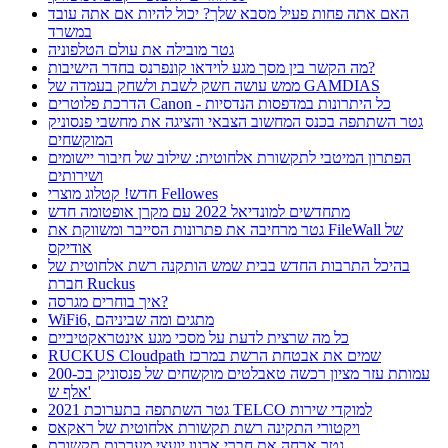
האם אתה פחות פעיל מסבא שלך? יכול להיות אם אתה עובד
במשרד
גטר מובילה את עולם הטלפוניה
מה הקשר בין מסך מגע לוידאו קונפרנס בחדר הישיבות?
ממש עושה חשק לשבת ולשחק בעמדה של GAMDIAS
הדרכת פלוטרים Canon - כל היתרונות במדפסות הנדסיות
גטר השתתפה בכנס המחשוב הצבאי והציגה את מחשבי פנסוניק
המוקשחים
הפתרון המיטבי לתקשורת אלחוטית: שילוב של חיבור יישומים
ושירותים
חדש! קטלוג מוצרי Fellowes
מתחדשים למונדיאל 2022 עם מקרן אופטומה חדש
גטר מרחיבה את פתרונות הסייבר ומשווקת את FileWall של
אודיקס
בהיכל התרבות החדש בבית שמש הותקנה רשת אלחוטית של
חברת Ruckus
איך בוחרים מגרסה?
WiFi6, מתגים ומה שביניהם
כל מה שרצית לדעת על מסכי מגע אינטראקטיביים
RUCKUS Cloudpath שמים את אבטחת הרשת במרכז
עמותת עזר מציון רכשה טאבלטים מוקשחים של פנסוניק בכ-200
אלף ש'
גטר השתתפה בתערוכת 2021 TELCO למוקדי שירות
ויקטורי התקינה רשת תקשורת אלחוטית של ראקאס
גטר ארחה את חברי ארגון יועצי מערכות תקשורת