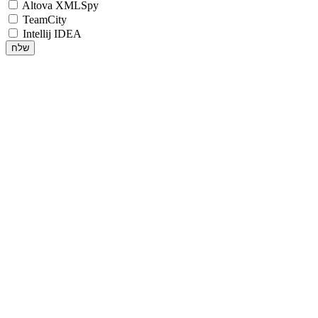
Altova XMLSpy
TeamCity
Intellij IDEA