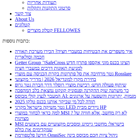
תעודות אחריות
סרטוני התקנות ותקלות
צור קשר
About Us
קטלוגים
קטלוג מוצרים FELLOWES
כתבות נוספות:
איך משפרים את הבטיחות במעברי חציה? הכירו מערכת תאורה
חכמה וסולארית
Getter Group ו־SafeCross הציגו בכנס מוני אקספו פתרון חדש
למניעת תאונות דרכים במעברי חציה
גטר מרחיבה את סל פתרונות בקרת הכניסה עם מוצרי Rosslare
בחירת מקרן למונדיאל 2026 | מדריך מקצועי
שיתוף פעולה חדש: רכישת מוצרי רוסלר דרך חברת גטר גרופ
כך משתנה שוק ההקרנה ופנסוניק קונקט נמצאת בלב המהפכה
המעבר לנציג קולי מבוסס AI: מגמות, יתרונות והשפעה על ארגונים
תודה לכל מי שביקר אותנו בכנס טלקו 2025
גטר משיקה בישראל מקרני LED ניידים מבית HP
למה כדאי לבחור במוצרי MSI ? לא רק מחשב, אלא חוויה של
מצוינות
MSI בישראל: מחשבי גיימינג ומסכים מקצועיים עם ביצועים
שמקדימים את כולם
חדש! פלטפורמת OmniSec ניהול ציות חכם מבוסס בינה