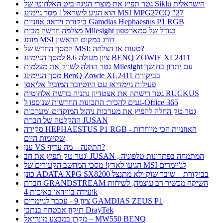
גטר תפיץ את מוצרי הגיגה ביט האלחוטי של Siklu הישראלית
הוא הגיע לישראל ! מסך גיימינג MSI MPG27CQ "27
ביקורת וידאו: אוזניות Gamdias Hephaestus P1 RGB
מצלמה חדשה מבית Milesight בגודל של סמארטפון
מותג MSI דורג במקום הראשון
המסך החדש של MSI: טעות או הצלחה?
ציון מעולה 8.6 למסך הגיימינג BENQ ZOWIE XL2411
גטר החלה לשווק את מצלמות Milesight עם יתרון בחושך
מסך הגיימינג BenQ Zowie XL2411 בביקורת
פעילות גיימדיאז עם היוטיובר המוביל אליאסו
גטר רישתה את אצטדיון נתניה ברשת אלחוטית RUCKUS
נעים להכיר: התכונות החדשות שנוספו ל-Office 365
גטר טק החלה להפיץ את מערכות ניהול המוקדים ומערכות
ההקלטה של חברת JUSAN
סקירה HEPHAESTUS P1 RGB - האוזניות הכי מיוחדות
שקיימות היום
ענן VS התקנה – מה עדיף?
גטר טק תפיץ את חב' JUSAN , המתמחה בפתרונות טלפוניה
הגיעו לארץ! מסכי המחשב הקעורים של MSI לג'יימרים
כונן ADATA XPG SX8200 בביקורת – שובר שוק ולא מתנצל
חברת GRANDSTREAM השיקה מכשיר רב עוצמה, לשיחות
ועידה בווידאו באיכות 4k
ציון 9 - עכבר לגיימרים GAMDIAS ZEUS P1
תיקון אבטחה בנתבי DrayTek
מקרן במבצע מונדיאל – MW550 BENQ