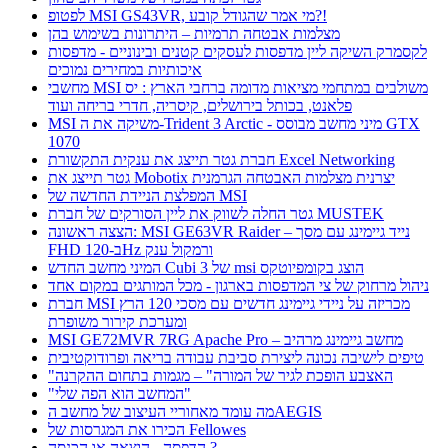
לפטופ MSI GS43VR, מי אמר שהגודל קובע?!
מצלמות אבטחה תרמיות – היתרונות בשימוש בהן
לקסמרק השיקה ליין מדפסות לעסקים קטנים ובינוניים - מדפסות
איכותיות במחירים נמוכים
מחשבי MSI משולבים במתחמי מציאות מדומה ברחבי הארץ : יס
פלאנט, בכותל בירושלים, קיסריה, חדרי בריחה ועוד
MSI משיקה את ה-Trident 3 Arctic - מיני מחשב מבוסס GTX
1070
חברת גטר תייצג את ענקית התקשורת Excel Networking
גטר תייצג את Mobotix יצרנית מצלמות האבטחה הגרמנית
המפלצת הניידת החדשה של MSI
גטר החלה לשווק את ליין הסורקים של חברת MUSTEK
הצצה ראשונה: MSI GE63VR Raider – נייד גיימינג עם מסך
FHD ב-120Hz ורמקול ענק
המיני מחשב החדש Cubi 3 של msi הוצג בקומפיוטקס
ניהול מרחוק של צי המדפסות בארגון - מכל המותגים במקום אחד
חברת MSI מכריזה על ניידי גיימינג חדשים עם מסכי 120 הרץ
ומערכת קירור משופרת
MSI GE72MVR 7RG Apache Pro – מחשב גיימינג מרהיב
טיפים לישיבה נכונה ליצירת סביבת עבודה בריאה ופרודוקטיבית
"האצבע הופכת לגיר של המורה" – מגמות בתחום ההקרנה
"המחשב הוא הפה שלי"
מה עומד מאחוריי העיצוב של מחשב הAEGIS
הכירו את המגרסות של Fellowes
הדפסה - הוצאה או הכנסה ?