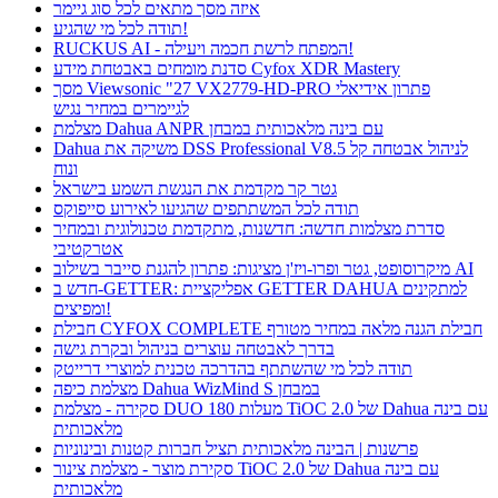
איזה מסך מתאים לכל סוג גיימר
תודה לכל מי שהגיע!
RUCKUS AI - המפתח לרשת חכמה ויעילה!
סדנת מומחים באבטחת מידע Cyfox XDR Mastery
מסך Viewsonic "27 VX2779-HD-PRO פתרון אידיאלי
לגיימרים במחיר נגיש
מצלמת Dahua ANPR עם בינה מלאכותית במבחן
Dahua משיקה את DSS Professional V8.5 לניהול אבטחה קל
ונוח
גטר קר מקדמת את הנגשת השמע בישראל
תודה לכל המשתתפים שהגיעו לאירוע סייפוקס
סדרת מצלמות חדשה: חדשנות, מתקדמת טכנולוגית ובמחיר
אטרקטיבי
מיקרוסופט, גטר ופרו-ויז'ן מציגות: פתרון להגנת סייבר בשילוב AI
חדש ב-GETTER: אפליקציית GETTER DAHUA למתקינים
ומפיצים!
חבילת CYFOX COMPLETE חבילת הגנה מלאה במחיר מטורף
בדרך לאבטחה עוצרים בניהול ובקרת גישה
תודה לכל מי שהשתתף בהדרכה טכנית למוצרי דרייטק
מצלמת כיפה Dahua WizMind S במבחן
סקירה - מצלמת DUO 180 מעלות TiOC 2.0 של Dahua עם בינה
מלאכותית
פרשנות | הבינה מלאכותית תציל חברות קטנות ובינוניות
סקירת מוצר - מצלמת צינור TiOC 2.0 של Dahua עם בינה
מלאכותית