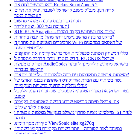
בואו והרשמו לסדנאת Ruckus SmartZone 5.2
אריה דנון, מנכ"ל סימנטק ישראל לשעבר, ינהל את תחום
האבטחה בגטר
חסות גטר בכנס פיסגה למנהלי מחשוב
תערוכת גטר 360, יצאה לדרך!
RUCKUS Analytics - שמים את משתמש הקצה במרכז
בדקנו מי בונה מחשב גיימינג יותר מהר! מי ינצח בתחרות?
ארכיברים הטמיעה את פתרון ה Wi-Fi של ראקאס במחסנים
הלוגיסטיים שלה
כללי המשחק השתנו: טכנולוגיית הסייבר שמקדימה את התוקפים
חדש בגטר!! מרכז הדרכה מתקדם ל- RUCKUS ישראל
גטר קום מפיצת AudioCodes בישראל מתרגשת להזמינך לוובינר
הראשון בעברית
מצלמות אבטחה מתקדמות עם בינה מלאכותית - למי זה מתאים?
גטר בשיתוף עם חברת אודיוקודס השתתפה בכנס הארצי של
מנהלי מחלקות החינוך ברשויות המקומיות
גטר תשווק את מוצרי הטלפוניה לעסקים של חברת הענק אלקטל
לוסנט
אונ' אריאל סיימה פרויקט שדרוג הרשת האלחוטית בקמפוס
במאות אלפי שקלים
מיילסייט מציגה פתרון משולב בענן של מצלמות אבטחה ו-IoT לעיר
חכמה
סקירת מסך גיימינג ViewSonic elite xg270q
"במיוחד לאור הקורונה – יותר רשויות מקומיות הקימו רשתות
אלחוט עצמאיות"