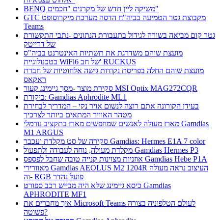
BENQ משיקה ליין חדש של מקרנים "חכמים"
GTC מקבוצת גטר הטמיעה בביה"ח הדסה מערכת מיקרוסופט
Teams
גטר קום מביאה בשורה לגידול בתעבורת הנתונים -נתבי התקשורת
של דרייטק
מועצת שוהם משדרגת את תשתיות האינטרנט בביה"ס
בטכנולוגיית WiFi6 של חב' RUCKUS
מועצת שוהם החלה בפריסת נקודות גישה אלחוטיות של חברת
ראקאס
סקירת מוצר -מסך גיימינג קעור MSI Optix MAG272CQR
ביקורת: Gamdias Aphrodite ML1
בעידן הקורונה אתם רוצה לנשום אויר נקי – המדריך לבחירת
מטהר האוויר המתאים ביותר לצרכיך
מארז מעולה לאנשים שמחפשים מארז בתקציב נורמלי Gamdias
M1 ARGUS
סקירה של סט מקלדת ועכבר Gamdias: Hermes E1A 7 color
מקלדת מעולה, נוחה לעבודה ולתפעול Gamdias Hermes P3
אוזניות מצוינות קנייה טובה שחבל לפספס Gamdias Hebe P1A
מאוורירי Gamdias AEOLUS M2 1204R העיצוב נראה מעולה
וה- RGB פועל נהדר
כיסא גיימינג שלא היה מבייש רכב ספורט Gamdias
APHRODITE MF1
איך מחברים את Microsoft Teams לעולם הטלפוניה בצורה
פשוטה?