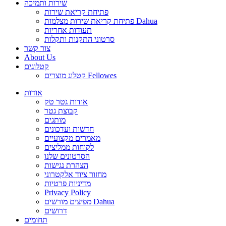
שירות ותמיכה
פתיחת קריאת שירות
פתיחת קריאת שירות מצלמות Dahua
תעודות אחריות
סרטוני התקנות ותקלות
צור קשר
About Us
קטלוגים
קטלוג מוצרים Fellowes
אודות
אודות גטר טק
קבוצת גטר
מותגים
חדשות ועדכונים
מאמרים מקצועיים
לקוחות ממליצים
הסרטונים שלנו
הצהרת נגישות
מחזור ציוד אלקטרוני
מדיניות פרטיות
Privacy Policy
מפיצים מורשים Dahua
דרושים
תחומים