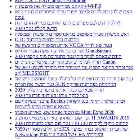
סקירה על הכיסא Gamdias Aphrodite
ראקאס נטוורקס מובילה את מהפכת ה-Wi-Fi6
האם שולחן יכול להיות למוצר ייעודי עבור הגיימרים שבנינו? בואו
נגלה!
הלקוחות שלכם מעדיפים לדבר איתכם במדיה החברתית?
חדש! קטלוג גטר 2020
ראש ממשלת ספרד משתמש בגראנדסטרים לישיבות הממשלה
GTC מקבוצת גטר נלחמת בקורונה
אירוע המשווקים הראשון של VOCA וגטר יצא לדרך
גטר ערכה אירוע השקת מוצרי אלחוט Grandstream
תודה שבאתם לבקר ביתן גטר בתערוכת מוני אקספו 2020
תודה לכל מי שהגיע להדרכת פלוטרים הנדסיים Canon
גטר זכתה בתואר המפיץ עם הצמיחה הכי מהירה לשנת 2019 של
חב' MILESIGHT
גטר קום זכתה בפרס הצטיינות על פועלה בענף המחשוב בישראל
גטר רכשה את חברת SUN המתמחה בפתרונות סריקה
תודה שבאתם לבקר אותנו בתערוכת טלקו 2020
בואו לבקר אותנו באירועי פברואר 2020
פרטנר בשיתוף עם Ruckus וטרנד מיקרו, יקיימו כנס לקוחות
בנושא אבטחת מידע לרשתות
גם השנה אנחנו שם, באירוע השנתי Muni Expo 2020
גטר קום תשתתף באירוע מצטייני מחשוב IT AWARDS 2019
גטר קום תציג בתערוכת 2020 TELCO לתחום מוקדי לקוחות
מתג הליבה מסדרת 7850ICX של חברת ראקאס נבחר כמוצר
Networking של השנה ע"י מגזין CRN היוקרתי!