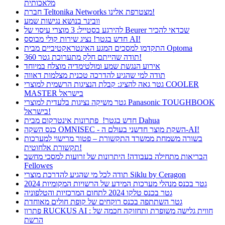
מלאכותית
חברת Teltonika Networks מצטרפת אלינו!
וובינר בנושא נגישות שמע
להירגע בסטייל: 3 מוצרי עיסוי של Beurer שכדאי להכיר
חדש בגטר! נציג שירות קולי מבוסס AI!
התקדמו למסכים המגע האינטראקטיביים מבית Optoma
תודה שהייתם חלק מתערוכת גטר 360!
אירוע הנגשת שמע ומולטימדיה מוצלח במיוחד
תודה למי שהגיע להדרכה טכנית מצלמות דאווה
גטר גאה להציג: קבלת הנציגות הרשמית למוצרי COOLER
MASTER בישראל
גטר משיקה נציגות בלעדית למוצרי Panasonic TOUGHBOOK
בישראל!
חדש בגטר! פתרונות אינטרקום מבית Dahua
כנס השקה OMNISEC - השקת מוצר חדשני בעולם ה-AI!
בשורה משמחת ממשרד התקשורת – פטור מרישוי למערכות
תקשורת אלחוטית!
הבריאות מתחילה בעבודה! היתרונות של זרועות למסכי מחשב
Fellowes
תודה לכל מי שהגיע להדרכת מוצרי Siklu by Ceragon
גטר בכנס מנהלי מערכות המידע של הרשויות המקומיות 2024
גטר בכנס טלקו 2024 לתחום המרכזיות והטלפוניה
גטר השתתפה בכנס רוקחים של קופת חולים מאוחדת
פתרון RUCKUS AI : חווית גלישה משופרת ותחזוקה חכמה של
הרשת