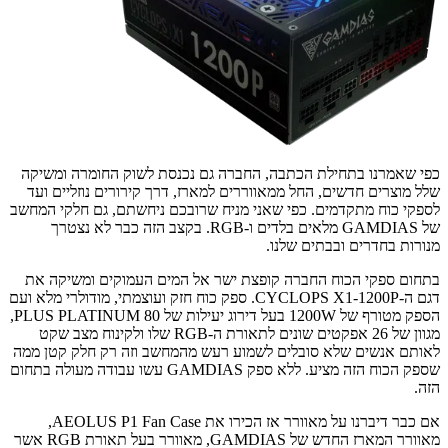
כפי שאמרנו בתחילת הכתבה, החברה גם נכנסת לשוק החומרה ומשיקה
שלל מוצרים חדשים, החל ממאווררים למארז, דרך קירורים נוזליים ועד
לספקי כוח מתקדמים. כפי שאני מניח שרובכם ניחשתם, גם חלקי המחשב
של GAMDIAS מלאים בלדים ו-RGB. בקצב הזה כבר לא נצטרך
מנורות בחדרים ובבתים שלנו.
בתחום ספקי הכוח החברה קופצת ישר אל המים העמוקים ומשיקה את
דגם ה-CYCLOPS X1-1200P. ספק כוח חזק ועוצמתי, מודולרי מלא ועם
הספק מטורף של 1200W בעל דירוג יעילות של 80 PLUS PLATINUM,
מגוון של 26 אפקטים שונים לתאורת ה-RGB שלו ולקינוח מצב שקט
לאותם אנשים שלא סובלים לשמוע רעש מהמחשב וזה רק חלק קטן ממה
שספק הכוח הזה מציע. ללא ספק GAMDIAS עשו עבודה מעולה בתחום
הזה.
אם כבר דיברנו על מאוורר אז הכירו את AEOLUS P1 Fan Case,
מאוורר המארז החדש של GAMDIAS, מאוורר בעל תאורת RGB אשר