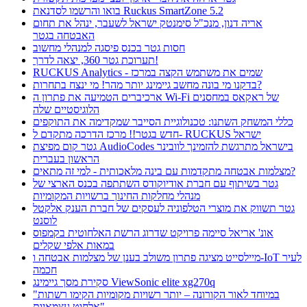
בואו והרשמו לסדנאת Ruckus SmartZone 5.2
אריה דנון, מנכ"ל סימנטק ישראל לשעבר, ינהל את תחום
האבטחה בגטר
חסות גטר בכנס פיסגה למנהלי מחשוב
תערוכת גטר 360, יצאה לדרך!
RUCKUS Analytics - שמים את משתמש הקצה במרכז
בדקנו מי בונה מחשב גיימינג יותר מהר! מי ינצח בתחרות?
ארכיברים הטמיעה את פתרון ה Wi-Fi של ראקאס במחסנים
הלוגיסטיים שלה
כללי המשחק השתנו: טכנולוגיית הסייבר שמקדימה את התוקפים
חדש בגטר!! מרכז הדרכה מתקדם ל- RUCKUS ישראל
גטר קום מפיצת AudioCodes בישראל מתרגשת להזמינך לוובינר
הראשון בעברית
מצלמות אבטחה מתקדמות עם בינה מלאכותית - למי זה מתאים?
גטר בשיתוף עם חברת אודיוקודס השתתפה בכנס הארצי של
מנהלי מחלקות החינוך ברשויות המקומיות
גטר תשווק את מוצרי הטלפוניה לעסקים של חברת הענק אלקטל
לוסנט
אונ' אריאל סיימה פרויקט שדרוג הרשת האלחוטית בקמפוס
במאות אלפי שקלים
מיילסייט מציגה פתרון משולב בענן של מצלמות אבטחה ו-IoT לעיר
חכמה
סקירת מסך גיימינג ViewSonic elite xg270q
"במיוחד לאור הקורונה – יותר רשויות מקומיות הקימו רשתות
אלחוט עצמאיות"