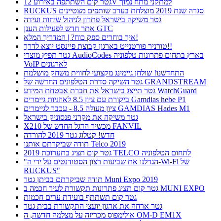
גטר קום השתתפה באירוע 12V למתקני מתח נמוך
RUCKUS סגרה שנת 2019 מוצלחת בערב שותפים מצטיינים
גטר משיקה בישראל פתרון לניהול שיחות ועידה
אתר חדש לפעילות הענן GTC
איך בוחרים ספק כוח? | המדריך המלא!
טורניר פורטנייט בארגון קבוצת פיינסט יוצא לדרך!!
גטר תפיץ מוצרי AudioCodes בארץ בתחום פתרונות טלפוניה
VoIP לארגונים
התחדשנו! שולחן גיימינג מקצועי לחווית משחק מושלמת
גטר השיקה סדרת הטלפונים החדשה של GRANDSTREAM
גטר תייצג בישראל את חברת אבטחת המידע WatchGuard
ביקורת עם ציון 8.5 לאוזניות גיימרים Gamdias hebe P1
ציון מעולה 8.5 - עכבר לגיימרים GAMDIAS Hades M1
גטר משיקה את מקרני פנסוניק בישראל
X210 מכשיר הדגל החדש של FANVIL
חדש! קטלוג גטר 2019 להורדה
תודה שביקרתם אותנו Telco 2019
גטר קום תציג בתערוכת 2019 TELCO לתחום הטלפוניה
"הגדלנו את שביעות רצון הסטודנטים על ידי ה-Wi-Fi של
RUCKUS"
תודה שביקרתם בביתן גטר Muni Expo 2019
גטר קום תציג פתרונות תקשורת לעיר חכמה ב MUNI EXPO
גטר קום תשתתף בועידת ערים חכמות
גטר ארחה את ארגון יועצי התקשורת בבית גטר
אולימפוס מכריזה על מצלמה חדשה, ה OM-D EM1X