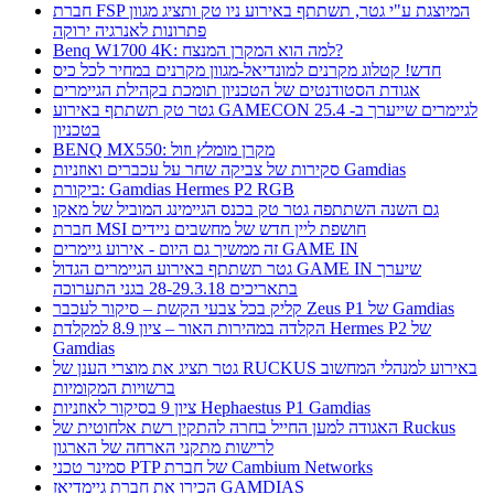
חברת FSP המיוצגת ע"י גטר, תשתתף באירוע ניו טק ותציג מגוון
פתרונות לאנרגיה ירוקה
Benq W1700 4K: למה הוא המקרן המנצח?
חדש! קטלוג מקרנים למונדיאל-מגוון מקרנים במחיר לכל כיס
אגודת הסטודנטים של הטכניון תומכת בקהילת הגיימרים
גטר טק תשתתף באירוע GAMECON לגיימרים שייערך ב- 25.4
בטכניון
BENQ MX550: מקרן מומלץ וזול
סקירות של צביקה שחר על עכברים ואוזניות Gamdias
ביקורת: Gamdias Hermes P2 RGB
גם השנה השתתפה גטר טק בכנס הגיימינג המוביל של מאקו
חברת MSI חושפת ליין חדש של מחשבים ניידים
זה ממשיך גם היום - אירוע גיימרים GAME IN
גטר תשתתף באירוע הגיימרים הגדול GAME IN שיערך
בתאריכים 28-29.3.18 בגני התערוכה
קליק בכל צבעי הקשת – סיקור לעכבר Zeus P1 של Gamdias
הקלדה במהירות האור – ציון 8.9 למקלדת Hermes P2 של
Gamdias
גטר תציג את מוצרי הענן של RUCKUS באירוע למנהלי המחשוב
ברשויות המקומיות
ציון 9 בסיקור לאוזניות Hephaestus P1 Gamdias
האגודה למען החייל בחרה להתקין רשת אלחוטית של Ruckus
לרישות מתקני הארחה של הארגון
סמינר טכני PTP של חברת Cambium Networks
הכירו את חברת גיימדיאז GAMDIAS