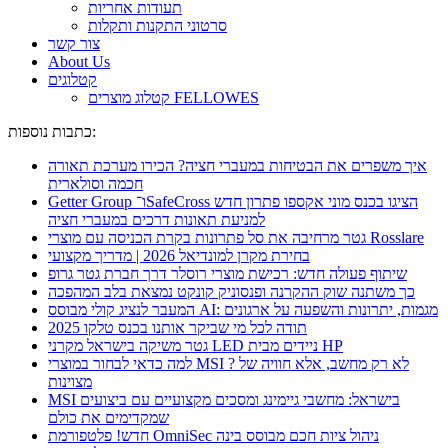
תעודות אחריות
סרטוני התקנות ותקלות
צור קשר
About Us
קטלוגים
קטלוג מוצרים FELLOWES
כתבות נוספות:
איך משפרים את הבטיחות במעברי חציה? הכירו מערכת תאורה
חכמה וסולארית
Getter Group ו־SafeCross הציגו בכנס מוני אקספו פתרון חדש
למניעת תאונות דרכים במעברי חציה
גטר מרחיבה את סל פתרונות בקרת הכניסה עם מוצרי Rosslare
בחירת מקרן למונדיאל 2026 | מדריך מקצועי
שיתוף פעולה חדש: רכישת מוצרי רוסלר דרך חברת גטר גרופ
כך משתנה שוק ההקרנה ופנסוניק קונקט נמצאת בלב המהפכה
המעבר לנציג קולי מבוסס AI: מגמות, יתרונות והשפעה על ארגונים
תודה לכל מי שביקר אותנו בכנס טלקו 2025
גטר משיקה בישראל מקרני LED ניידים מבית HP
למה כדאי לבחור במוצרי MSI ? לא רק מחשב, אלא חוויה של
מצוינות
MSI בישראל: מחשבי גיימינג ומסכים מקצועיים עם ביצועים
שמקדימים את כולם
חדש! פלטפורמת OmniSec ניהול ציות חכם מבוסס בינה