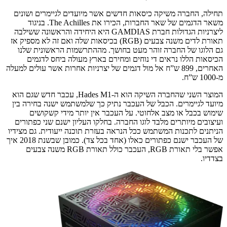
תחילה, החברה משיקה כיסאות חדשים אשר מיועדים לגיימרים ושונים
משאר הדגמים של שאר החברות, הכירו את The Achilles. בניגוד
ליצרניות הגדולות חברת GAMDIAS היא היחידה והראשונה ששילבה
תאורת לדים משנה צבעים (RGB) בכיסאות שלה ואם זה לא מספיק אז
גם הלוגו של החברה זוהר מעט בחושך. מההתרשמות הראשונית שלנו
הכיסאות הללו נראים די נוחים ומחירם בארץ מעולה ביחס לדגמים
האחרים, 899 ש”ח אל מול דגמים של יצרניות אחרות אשר עולים למעלה
מ-1000 ש”ח.
המוצר השני שהחברה השיקה הוא ה-Hades M1, עכבר חדש שגם הוא
מיועד לגיימרים. הכבל של העכבר נתיק כך שלמשתמש ישנה בחירה בין
שימוש בכבל או מצב אלחוטי. על העכבר אין יותר מידי קשקושים
ועיצובים מיותרים מלבד לוגו החברה. בחלקו העליון ישנם שני כפתורים
הניתנים לתכנות המשתמש ככל הנראה בעזרת תוכנה ייעודית. גם מצידיו
של העכבר ישנם כפתורים כאלו (אחד בכל צד). כמובן שבשנת 2018 איך
אפשר בלי תאורת RGB, העכבר כולל תאורת RGB משנה צבעים
בצדדיו.