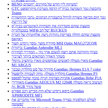
BENQ משיקה ליין חדש של מקרנים "חכמים"
GTC מקבוצת גטר הטמיעה בביה"ח הדסה מערכת מיקרוסופט
Teams
גטר קום מביאה בשורה לגידול בתעבורת הנתונים -נתבי התקשורת
של דרייטק
מועצת שוהם משדרגת את תשתיות האינטרנט בביה"ס
בטכנולוגיית WiFi6 של חב' RUCKUS
מועצת שוהם החלה בפריסת נקודות גישה אלחוטיות של חברת
ראקאס
סקירת מוצר -מסך גיימינג קעור MSI Optix MAG272CQR
ביקורת: Gamdias Aphrodite ML1
בעידן הקורונה אתם רוצה לנשום אויר נקי – המדריך לבחירת
מטהר האוויר המתאים ביותר לצרכיך
מארז מעולה לאנשים שמחפשים מארז בתקציב נורמלי Gamdias
M1 ARGUS
סקירה של סט מקלדת ועכבר Gamdias: Hermes E1A 7 color
מקלדת מעולה, נוחה לעבודה ולתפעול Gamdias Hermes P3
אוזניות מצוינות קנייה טובה שחבל לפספס Gamdias Hebe P1A
מאוורירי Gamdias AEOLUS M2 1204R העיצוב נראה מעולה
וה- RGB פועל נהדר
כיסא גיימינג שלא היה מבייש רכב ספורט Gamdias
APHRODITE MF1
איך מחברים את Microsoft Teams לעולם הטלפוניה בצורה
פשוטה?