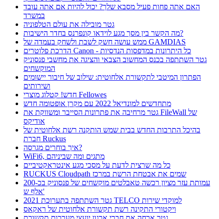
האם אתה פחות פעיל מסבא שלך? יכול להיות אם אתה עובד
במשרד
גטר מובילה את עולם הטלפוניה
מה הקשר בין מסך מגע לוידאו קונפרנס בחדר הישיבות?
ממש עושה חשק לשבת ולשחק בעמדה של GAMDIAS
הדרכת פלוטרים Canon - כל היתרונות במדפסות הנדסיות
גטר השתתפה בכנס המחשוב הצבאי והציגה את מחשבי פנסוניק
המוקשחים
הפתרון המיטבי לתקשורת אלחוטית: שילוב של חיבור יישומים
ושירותים
חדש! קטלוג מוצרי Fellowes
מתחדשים למונדיאל 2022 עם מקרן אופטומה חדש
גטר מרחיבה את פתרונות הסייבר ומשווקת את FileWall של
אודיקס
בהיכל התרבות החדש בבית שמש הותקנה רשת אלחוטית של
חברת Ruckus
איך בוחרים מגרסה?
WiFi6, מתגים ומה שביניהם
כל מה שרצית לדעת על מסכי מגע אינטראקטיביים
RUCKUS Cloudpath שמים את אבטחת הרשת במרכז
עמותת עזר מציון רכשה טאבלטים מוקשחים של פנסוניק בכ-200
אלף ש'
גטר השתתפה בתערוכת 2021 TELCO למוקדי שירות
ויקטורי התקינה רשת תקשורת אלחוטית של ראקאס
גטר ארחה את חברי ארגון יועצי מערכות תקשורת