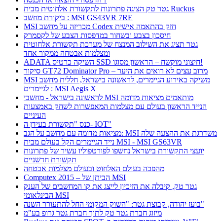
גטר טק הציגה פתרונות לתקשורת אלחוטית מבית Ruckus
ביקורת מחשב : MSI GS43VR 7RE
MSI מכריזה על מחשב Codex חזק בהתאמה אישית
חיסכון בצבע ובשחור במדפסות הצבע של לקסמרק
גטר תציג את השילוב המנצח של מערכת תקשורת אלחוטית
ומצלמות אבטחה ממקור אחד
ADATA השיקה כרטיס SSD חיצוני מוקשח – הראשון מסוגו!
סיקור GT72 Dominator Pro – מרוב עצים לא רואים את היער
MSI משיקה באירוע הגיימרים, לראשונה בישראל, חללית מחשב
לגיימרים : MSI Aegis X
לראשונה בישראל - מחשבי MSI מותאמים מציאות מדומה
הנייד הראשון בעולם עם מצלמות המאפשרות לשחק באמצעות
העיניים
כנס "תקשורת בעידן ה- IOT"
מציאות מדומה עם מחשב על הגב: MSI משדרגת את ההצעה שלה
נייד הגיימרים הקל בעולם מבית MSI - MSI GS63VR
יועצי התקשורת בישראל נחשפו לפורטפוליו עשיר של פתרונות
תקשורת חדשניים
מהפכה בעולם האלחוט ובעולם מצלמות אבטחה
Computex 2015 – הביתן של MSI
גטר טק, קיבלה את הזיכיון לייצג את קו המחשבים של הענק
הבינלאומי MSI
בועז יהודה, קבוצת גטר: "השוק המקומי החל להתעורר השנה"
מיזוג חברת גטר טק לתוך חברת גטר גרופ בע"מ