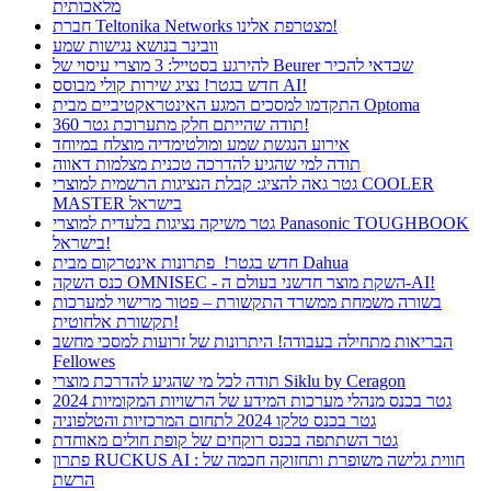
מלאכותית
חברת Teltonika Networks מצטרפת אלינו!
וובינר בנושא נגישות שמע
להירגע בסטייל: 3 מוצרי עיסוי של Beurer שכדאי להכיר
חדש בגטר! נציג שירות קולי מבוסס AI!
התקדמו למסכים המגע האינטראקטיביים מבית Optoma
תודה שהייתם חלק מתערוכת גטר 360!
אירוע הנגשת שמע ומולטימדיה מוצלח במיוחד
תודה למי שהגיע להדרכה טכנית מצלמות דאווה
גטר גאה להציג: קבלת הנציגות הרשמית למוצרי COOLER
MASTER בישראל
גטר משיקה נציגות בלעדית למוצרי Panasonic TOUGHBOOK
בישראל!
חדש בגטר! פתרונות אינטרקום מבית Dahua
כנס השקה OMNISEC - השקת מוצר חדשני בעולם ה-AI!
בשורה משמחת ממשרד התקשורת – פטור מרישוי למערכות
תקשורת אלחוטית!
הבריאות מתחילה בעבודה! היתרונות של זרועות למסכי מחשב
Fellowes
תודה לכל מי שהגיע להדרכת מוצרי Siklu by Ceragon
גטר בכנס מנהלי מערכות המידע של הרשויות המקומיות 2024
גטר בכנס טלקו 2024 לתחום המרכזיות והטלפוניה
גטר השתתפה בכנס רוקחים של קופת חולים מאוחדת
פתרון RUCKUS AI : חווית גלישה משופרת ותחזוקה חכמה של
הרשת