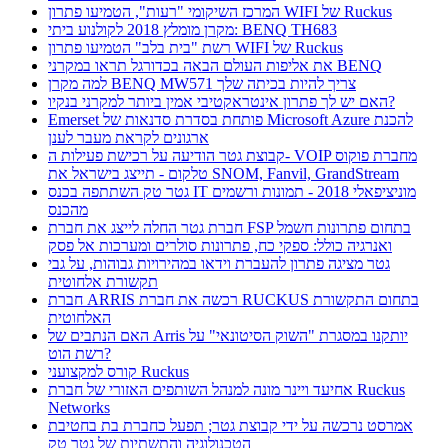
המרכז השיקומי "רעות", הטמיעו פתרון WIFI של Ruckus
מקרן מומלץ 2018 לקולנוע ביתי: BENQ TH683
רשת "בית בלב" הטמיעו פתרון WIFI של Ruckus
את אליפות העולם הבאה בכדורגל תראו במקרני BENQ
למה מקרן BENQ MW571 צריך להיות בכיתה שלך
האם יש לך פתרון אינטראקטיבי אמין ביותר למקרני בנקיו?
Emerset פותחת בסדרת סדנאות של Microsoft Azure להכנת
ארגונים לקראת מעבר לענן
קבוצת גטר הודיעה על רכישת פעילות ה- VOIP מחברת פוקוס
טלקום - תייצג בישראל את SNOM, Fanvil, GrandStream
גטר טק השתתפה בכנס IT מוניציפאלי 2018 - תמונות ורשמים
מהכנס
חברת גטר החלה לייצג את חברת FSP בתחום פתרונות חשמל
ואנרגיה כולל: ספקי כח, פתרונות סולרים ומערכות אל פסק
גטר מציגה פתרון להעברת וידאו במהירויות גבוהות, על גבי
תקשורת אלחוטית
חברת ARRIS רכשה את חברת RUCKUS בתחום התקשורת
האלחוטית
האם הנתבים של Arris יותקנו במסגרת "השוק הסיטונאי" על
רשת הוט?
קורס למקצועני Ruckus
אחיעד ויינר מונה למנהל השותפים האזורי של חברת Ruckus
Networks
אמרסט נרכשה על ידי קבוצת גטר; תפעל כחברת בת בחטיבת
הטכנולוגיה והתשתיות של גטר טק