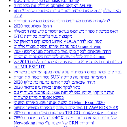
סקירה על הכיסא Gamdias Aphrodite
ראקאס נטוורקס מובילה את מהפכת ה-Wi-Fi6
האם שולחן יכול להיות למוצר ייעודי עבור הגיימרים שבנינו? בואו
נגלה!
הלקוחות שלכם מעדיפים לדבר איתכם במדיה החברתית?
חדש! קטלוג גטר 2020
ראש ממשלת ספרד משתמש בגראנדסטרים לישיבות הממשלה
GTC מקבוצת גטר נלחמת בקורונה
אירוע המשווקים הראשון של VOCA וגטר יצא לדרך
גטר ערכה אירוע השקת מוצרי אלחוט Grandstream
תודה שבאתם לבקר ביתן גטר בתערוכת מוני אקספו 2020
תודה לכל מי שהגיע להדרכת פלוטרים הנדסיים Canon
גטר זכתה בתואר המפיץ עם הצמיחה הכי מהירה לשנת 2019 של
חב' MILESIGHT
גטר קום זכתה בפרס הצטיינות על פועלה בענף המחשוב בישראל
גטר רכשה את חברת SUN המתמחה בפתרונות סריקה
תודה שבאתם לבקר אותנו בתערוכת טלקו 2020
בואו לבקר אותנו באירועי פברואר 2020
פרטנר בשיתוף עם Ruckus וטרנד מיקרו, יקיימו כנס לקוחות
בנושא אבטחת מידע לרשתות
גם השנה אנחנו שם, באירוע השנתי Muni Expo 2020
גטר קום תשתתף באירוע מצטייני מחשוב IT AWARDS 2019
גטר קום תציג בתערוכת 2020 TELCO לתחום מוקדי לקוחות
מתג הליבה מסדרת 7850ICX של חברת ראקאס נבחר כמוצר
Networking של השנה ע"י מגזין CRN היוקרתי!