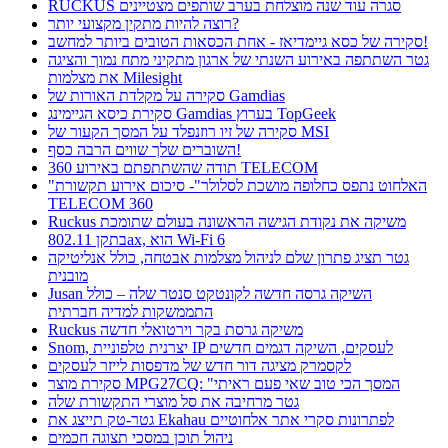
RUCKUS סגרה עוד שנה מוצלחת בערב שותפים מצטיינים
רוצה להיות מתקין מקצועי יותר?
סקירה של כסא גיימדיאז - אחת הכסאות הטובים ביותר למחשב!
גטר השתתפה באירוע השנתי של ארגון מתקיני מתח נמוך והציגה
את מצלמות Milesight
סקירה על מקלדת האורות של Gamdias
סקירת כיסא הגיימינג Gamdias בערוץ TopGeek
סקירה של זיו רוזנפלד על המסך הקעור של MSI
השוברים שלך שווים הרבה כסף!
תודה שהשתתפתם באירוע 360 TELECOM
"האלחוט נתפס כחלופה מושכת לסלולר"- סיכום אירוע תקשורת
TELECOM 360
Ruckus משיקה את נקודת הגישה הראשונה בעולם שתומכת
בתקן 802.11ax, הוא Wi-Fi 6
גטר תציג פתרון שלם לניהול מצלמות אבטחה, כולל אנליטיקה
מובנית
Jusan השיקה גרסה חדשה לקונטקט סנטר שלה – כולל
התממשקות למדיה חברתית
Ruckus משיקה גרסת בקר וירטואלי חדשה
Snom, יצרנית טלפוניית IP לעסקים, השיקה דגמים חדשים
לקסמרק מציגה דור חדש של מדפסות לייזר לעסקים
סקירת מוצר MPG27CQ: "המסך הכי טוב שאי פעם ראיתי
גטר מרחיבה את סל מוצרי התקשורת שלה
גטר-טק תייצג את Ekahau לפתרונות סקרי אתר אלחוטיים
ניהול תוכן במסכי תצוגה חכמים