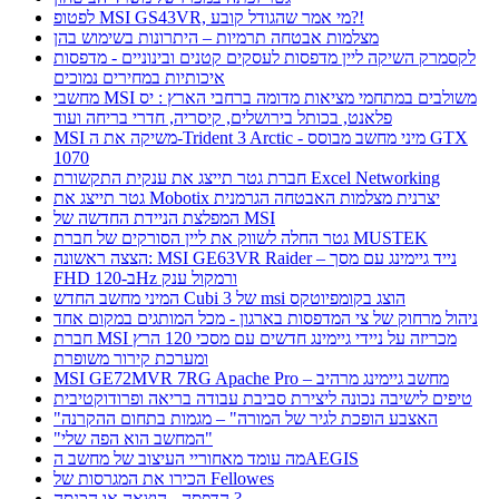
לפטופ MSI GS43VR, מי אמר שהגודל קובע?!
מצלמות אבטחה תרמיות – היתרונות בשימוש בהן
לקסמרק השיקה ליין מדפסות לעסקים קטנים ובינוניים - מדפסות
איכותיות במחירים נמוכים
מחשבי MSI משולבים במתחמי מציאות מדומה ברחבי הארץ : יס
פלאנט, בכותל בירושלים, קיסריה, חדרי בריחה ועוד
MSI משיקה את ה-Trident 3 Arctic - מיני מחשב מבוסס GTX
1070
חברת גטר תייצג את ענקית התקשורת Excel Networking
גטר תייצג את Mobotix יצרנית מצלמות האבטחה הגרמנית
המפלצת הניידת החדשה של MSI
גטר החלה לשווק את ליין הסורקים של חברת MUSTEK
הצצה ראשונה: MSI GE63VR Raider – נייד גיימינג עם מסך
FHD ב-120Hz ורמקול ענק
המיני מחשב החדש Cubi 3 של msi הוצג בקומפיוטקס
ניהול מרחוק של צי המדפסות בארגון - מכל המותגים במקום אחד
חברת MSI מכריזה על ניידי גיימינג חדשים עם מסכי 120 הרץ
ומערכת קירור משופרת
MSI GE72MVR 7RG Apache Pro – מחשב גיימינג מרהיב
טיפים לישיבה נכונה ליצירת סביבת עבודה בריאה ופרודוקטיבית
"האצבע הופכת לגיר של המורה" – מגמות בתחום ההקרנה
"המחשב הוא הפה שלי"
מה עומד מאחוריי העיצוב של מחשב הAEGIS
הכירו את המגרסות של Fellowes
הדפסה - הוצאה או הכנסה ?