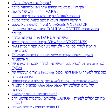
אין קליטה במקלט/ בממ"ד?
איך תגן עם מאגרי המידע שלך מפני מתקפות סייבר?
הדור החדש של סוללות VARAT
נרתמים לעזור לעסקים במלחמה בתקיפות סייבר
התרעה דחופה: העלאת מצב כוננות סייבר במשק
מסך הגיימינג הבא שלכם! ViewSonic VX2728J-2K
חגיגת השילוב המנצח בין DAHUA ו- GETTER היתה נוצצת
במיוחד
גטר תפיץ את מוצרי DAHUA בישראל
סקירת וידאו: מסך גיימינג ViewSonic VX2728J-2K
ה-AI תורמת לגידול בסייבר – ולפיתוח מערכות הגנה חכמות
וטובות יותר
Fellowes תשקיע בשנים הקרובות משאבים רבים בתחום
הארגונומיה
גטר גרופ מונתה למפיץ בלעדי בישראל למוצרי אבטחת המידע של
CyFox
מוצרי ארגונומיה של Fellowes הוצגו בכנס INNO כנס ציוד למשרד
ומרחב העבודה
חמשת הצעדים העיקריים למשא ומתן מוצלח עם מיקרוסופט
פנסוניק קונקט, ה- One Stop Shop של עולם המולטימדיה
וההקרנה
כיצד בוחרים זרוע למסך מחשב?
פלוטרים / מדפסות פורמט רחב CANON - מה הם יכולים לעשות
עבורך?
חוזרים להפגש - קבוצת משווקי IT