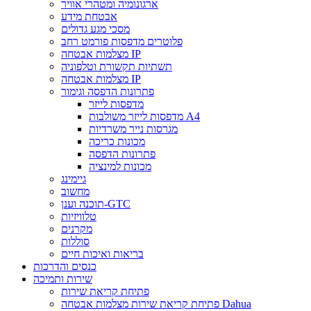
ארגונומיה ומטהרי אוויר
אבטחת מידע
מסכי מגע גדולים
פלוטרים מדפסות פורמט רחב
מצלמות אבטחה IP
תשתיות תקשורת וטלפוניה
מצלמות אבטחה IP
פתרונות הדפסה וגימור
מדפסות לייזר
מדפסות לייזר משולבות A4
מגרסות נייר משרדיות
מכונות כריכה
פתרונות הדפסה
מכונות למינציה
גיימינג
מחשוב
תוכנה וענן-GTC
טלוויזיות
מקרנים
סוללות
בריאות ואיכות חיים
כנסים והדרכות
שירות ותמיכה
פתיחת קריאת שירות
פתיחת קריאת שירות מצלמות אבטחה Dahua