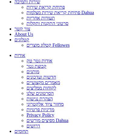
שירות ותמיכה
פתיחת קריאת שירות
פתיחת קריאת שירות מצלמות Dahua
תעודות אחריות
סרטוני התקנות ותקלות
צור קשר
About Us
קטלוגים
קטלוג מוצרים Fellowes
אודות
אודות גטר טק
קבוצת גטר
מותגים
חדשות ועדכונים
מאמרים מקצועיים
לקוחות ממליצים
הסרטונים שלנו
הצהרת נגישות
מחזור ציוד אלקטרוני
מדיניות פרטיות
Privacy Policy
מפיצים מורשים Dahua
דרושים
תחומים