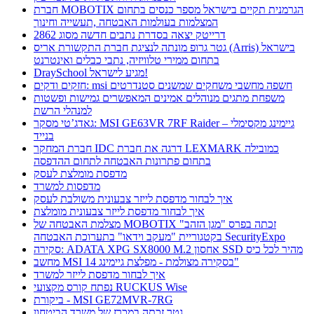
חברת MOBOTIX הגרמנית תקיים בישראל מספר כנסים בתחום
המצלמות בעולמות האבטחה ,תעשייה וחינוך
דרייטק יצאה בסדרת נתבים חדשה מסוג 2862
גטר גרופ מונתה לנציגת חברת התקשורת אריס (Arris) בישראל
בתחום ממירי טלוויזיה, נתבי כבלים ואינטרנט
DraySchool מגיע לישראל!
חזקים ודקים: msi חשפה מחשבי משחקים שמשנים סטנדרטים
משפחת מתגים מנוהלים אמינים המאפשרים גמישות ופשטות
למנהלי הרשת
גאדג’טי מסקר: MSI GE63VR 7RF Raider – גיימינג מקסימלי
בנייד
חברת המחקר IDC דרגה את חברת LEXMARK כמובילה
בתחום פתרונות האבטחה לתחום ההדפסה
מדפסת מומלצת לעסק
מדפסות למשרד
איך לבחור מדפסת לייזר צבעונית משולבת לעסק
איך לבחור מדפסת לייזר צבעונית מומלצת
מצלמת האבטחה של MOBOTIX זכתה בפרס "מגן הזהב"
בקטגוריית "מעקב וידאו" בתערוכת האבטחה SecurityExpo
סקירה: ADATA XPG SX8000 M.2 אחסון SSD מהיר לכל כיס
מחשב MSI בסקירה מצולמת - מפלצת גיימינג 14"
איך לבחור מדפסת לייזר למשרד
נפתח קורס מקצועי RUCKUS Wise
ביקורת - MSI GE72MVR-7RG
גטר זכתה במכרז של משרד הביטחון