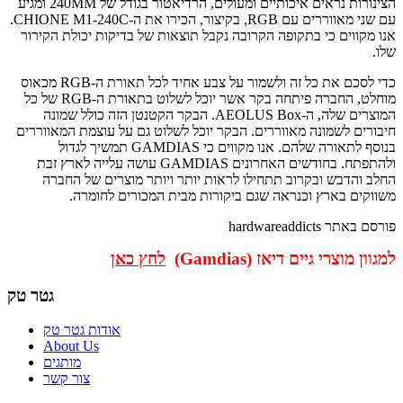
הצינורות נראים איכותיים ומעולים, הרדיאטור בגודל של 240MM ומגיע
עם שני מאווררים עם RGB, בקיצור, הכירו את ה-CHIONE M1-240C.
אנו מקווים כי בתקופה הקרובה נקבל תוצאות של בדיקות יכולת הקירור
שלו.
כדי לסכם את כל זה ולשמור על צבע אחיד לכל תאורת ה-RGB מכאוס
מוחלט, החברה פיתחה בקר אשר יוכל לשלוט בתאורת ה-RGB של כל
המוצרים שלה, ה-AEOLUS Box. הבקר הקטנטן הזה כולל שמונה
חיבורים לשמונה מאווררים. הבקר יוכל לשלוט גם על עוצמת המאווררים
בנוסף לתאורה שלהם. אנו מקווים כי GAMDIAS תמשיך לגדול
ולהתפתח. בחודשים האחרונים GAMDIAS עושה עלייה לארץ זבת
החלב והדבש ובקרוב תתחילו לראות יותר ויותר מוצרים של החברה
משווקים בארץ וכנראה שגם ביקורות מבית המכורים לחומרה.
פורסם באתר hardwareaddicts
למגוון מוצרי גיים דיאז (Gamdias)
לחץ כאן
גטר טק
אודות גטר טק
About Us
מותגים
צור קשר