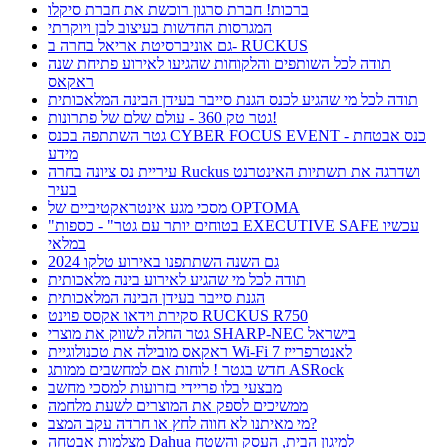
ברכות! חברת סרגון רוכשת את חברת סיקלו
המגרסות החדשות בעיצוב לבן ויוקרתי
גם אוניברסיטת אריאל בחרה ב- RUCKUS
תודה לכל השותפים והלקוחות שהגיעו לאירוע פתיחת שנה
ראקאס
תודה לכל מי שהגיע לכנס הגנת סייבר בעידן הבינה המלאכותית
גטר טק 360 - עולם שלם של פתרונות!
גטר השתתפה בכנס CYBER FOCUS EVENT - כנס אבטחת
מידע
עיריית נס ציונה בחרה Ruckus ושדרגה את תשתיות האינטרנט
בעיר
מסכי מגע אינטראקטיביים של OPTOMA
"בטוחים יותר עם גטר" - כספות EXECUTIVE SAFE עכשיו
במלאי
גם השנה השתתפנו באירוע טלקו 2024
תודה לכל מי שהגיע לאירוע בינה מלאכותית
הגנת סייבר בעידן הבינה המלאכותית
סקירת וידאו אקסס פוינט RUCKUS R750
גטר החלה לשווק את מוצרי SHARP-NEC בישראל
ראקאס מובילה את טכנולוגיית Wi-Fi 7 לאנטרפרייז
חדש בגטר ! לוחות אם למחשבים ממותג ASRock
מבצעי בלו פריידי בזרועות למסכי מחשב
ממשיכים לספק את המוצרים לשעת מלחמה
מי מאיתנו לא חווה לחץ או חרדה עקב המצב?
מצלמות אבטחה Dahua למיגון הבית, העסק והשטח