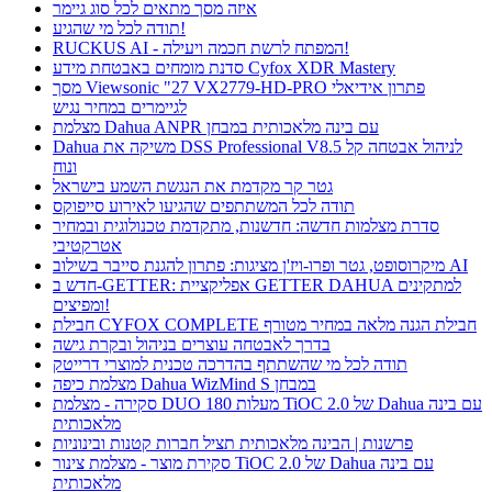
איזה מסך מתאים לכל סוג גיימר
תודה לכל מי שהגיע!
RUCKUS AI - המפתח לרשת חכמה ויעילה!
סדנת מומחים באבטחת מידע Cyfox XDR Mastery
מסך Viewsonic "27 VX2779-HD-PRO פתרון אידיאלי
לגיימרים במחיר נגיש
מצלמת Dahua ANPR עם בינה מלאכותית במבחן
Dahua משיקה את DSS Professional V8.5 לניהול אבטחה קל
ונוח
גטר קר מקדמת את הנגשת השמע בישראל
תודה לכל המשתתפים שהגיעו לאירוע סייפוקס
סדרת מצלמות חדשה: חדשנות, מתקדמת טכנולוגית ובמחיר
אטרקטיבי
מיקרוסופט, גטר ופרו-ויז'ן מציגות: פתרון להגנת סייבר בשילוב AI
חדש ב-GETTER: אפליקציית GETTER DAHUA למתקינים
ומפיצים!
חבילת CYFOX COMPLETE חבילת הגנה מלאה במחיר מטורף
בדרך לאבטחה עוצרים בניהול ובקרת גישה
תודה לכל מי שהשתתף בהדרכה טכנית למוצרי דרייטק
מצלמת כיפה Dahua WizMind S במבחן
סקירה - מצלמת DUO 180 מעלות TiOC 2.0 של Dahua עם בינה
מלאכותית
פרשנות | הבינה מלאכותית תציל חברות קטנות ובינוניות
סקירת מוצר - מצלמת צינור TiOC 2.0 של Dahua עם בינה
מלאכותית