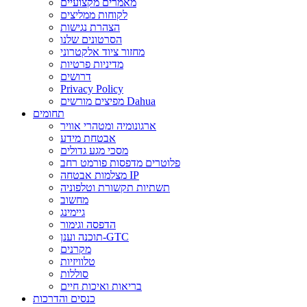
מאמרים מקצועיים
לקוחות ממליצים
הצהרת נגישות
הסרטונים שלנו
מחזור ציוד אלקטרוני
מדיניות פרטיות
דרושים
Privacy Policy
מפיצים מורשים Dahua
תחומים
ארגונומיה ומטהרי אוויר
אבטחת מידע
מסכי מגע גדולים
פלוטרים מדפסות פורמט רחב
מצלמות אבטחה IP
תשתיות תקשורת וטלפוניה
מחשוב
גיימינג
הדפסה וגימור
תוכנה וענן-GTC
מקרנים
טלוויזיות
סוללות
בריאות ואיכות חיים
כנסים והדרכות