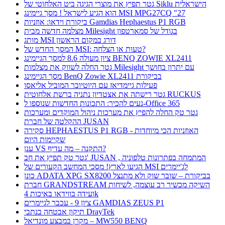
גטר תפיץ את מוצרי הגיגה ביט האלחוטי של Siklu הישראלית
הוא הגיע לישראל ! מסך גיימינג MSI MPG27CQ "27
ביקורת וידאו: אוזניות Gamdias Hephaestus P1 RGB
מצלמה חדשה מבית Milesight בגודל של סמארטפון
מותג MSI דורג במקום הראשון
המסך החדש של MSI: טעות או הצלחה?
ציון מעולה 8.6 למסך הגיימינג BENQ ZOWIE XL2411
גטר החלה לשווק את מצלמות Milesight עם יתרון בחושך
מסך הגיימינג BenQ Zowie XL2411 בביקורת
פעילות גיימדיאז עם היוטיובר המוביל אליאסו
גטר רישתה את אצטדיון נתניה ברשת אלחוטית RUCKUS
נעים להכיר: התכונות החדשות שנוספו ל-Office 365
גטר טק החלה להפיץ את מערכות ניהול המוקדים ומערכות
ההקלטה של חברת JUSAN
סקירה HEPHAESTUS P1 RGB - האוזניות הכי מיוחדות
שקיימות היום
ענן VS התקנה – מה עדיף?
גטר טק תפיץ את חב' JUSAN , המתמחה בפתרונות טלפוניה
הגיעו לארץ! מסכי המחשב הקעורים של MSI לג'יימרים
כונן ADATA XPG SX8200 בביקורת – שובר שוק ולא מתנצל
חברת GRANDSTREAM השיקה מכשיר רב עוצמה, לשיחות
ועידה בווידאו באיכות 4k
ציון 9 - עכבר לגיימרים GAMDIAS ZEUS P1
תיקון אבטחה בנתבי DrayTek
מקרן במבצע מונדיאל – MW550 BENQ