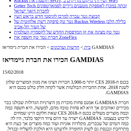
Ruckus חושפת את SPOT, שירותי מיקום מדויקים ב- WiFi
Getter Tech זכתה במכרז לאספקת מטענים ניידים לסמארטפונים
לחברת דואר ישראל
קבוצת גטר עברה למרכז לוגיסטי חדש בראש העין
גטר טק סיפקה רשת אלחוטית של Ruckus Wireless בלילה הלבן
של העיר תל-אביב
גטר טק מציגה את קו המדפסות החדש של לקסמרק העולמית
חברת גטר טק חשפה את ZoneFlex
הכירו את חברת גיימדיאז GAMDIAS
בית
>
חדשות ועדכונים
>
הכירו את חברת גיימדיאז GAMDIAS
15/02/2018
בכנס ה-CES 2018 יותר מ-3,900 חברות הציגו את מגוון המוצרים שלהן
לשנת 2018. אחת החברות הבולטות אשר לקחה חלק בולט בכנס היא
GAMDIAS.
חברת GAMDIAS אמנם פחות מוכרת מן היצרניות הגדולות שכולנו כבר
מכירים ואוהבים אך היא לא פחות טובה מהם, למעשה, היא חשפה כמה
וכמה מוצרים מעולים בכנס ה-CES 2018 שאת חלקם היינו שמחים
לרכוש בעצמנו. GAMDIAS ייצרה עד היום ציוד היקפי בלבד, היו לה
כמה דגמים של עכברים, מקלדות אזניות ועוד כמה מוצרים אך כעת היא
מתרחבת ונכנסת גם לשוק החומרה ולדעתנו היא הולכת להצליח ובגדול.