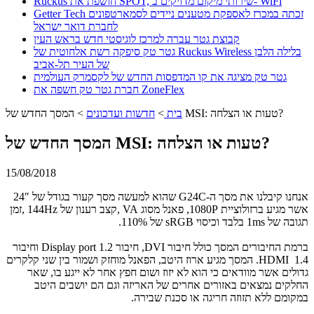
Ruckus חושפת את SPOT, שירותי מיקום מדויקים ב- WiFi
Getter Tech זכתה במכרז לאספקת מטענים ניידים לסמארטפונים
לחברת דואר ישראל
קבוצת גטר עברה למרכז לוגיסטי חדש בראש העין
גטר טק סיפקה רשת אלחוטית של Ruckus Wireless בלילה הלבן
של העיר תל-אביב
גטר טק מציגה את קו המדפסות החדש של לקסמרק העולמית
חברת גטר טק חשפה את ZoneFlex
המסך החדש של MSI: טעות או הצלחה?
בית
>
חדשות ועדכונים
>
המסך החדש של MSI: טעות או הצלחה?
15/08/2018
אנחנו קיבלנו את מסך ה-G24C שהוא למעשה מסך קעור בגודל של 24″
אשר מגיע ברזולוציית 1080P, פאנל מסוג VA ,קצב רענון של 144Hz ,זמן
תגובה של 1ms בלבד וכיסוי sRGB של 110%.
ברמת החיבורים המסך כולל חיבור DVI, חיבור Display port 1.2 וחיבור
HDMI 1.4. המסך מגיע ארוז היטב, הפאנל מוחזק ושמור בין שני קלקרים
גדולים אשר מוודאים כי הוא לא יזוז ושום חפץ אחר לא ייגע בו, שאר
החלקים נמצאים באזורים אחרים של האריזה וגם הם יושבים היטב
במקומם ללא תזוזה חריגה או סכנת שבירה.