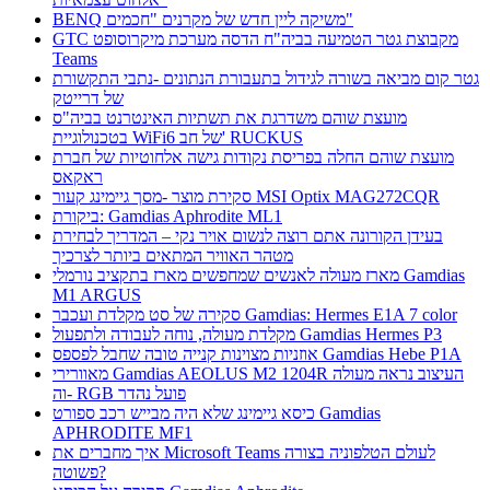
BENQ משיקה ליין חדש של מקרנים "חכמים"
GTC מקבוצת גטר הטמיעה בביה"ח הדסה מערכת מיקרוסופט
Teams
גטר קום מביאה בשורה לגידול בתעבורת הנתונים -נתבי התקשורת
של דרייטק
מועצת שוהם משדרגת את תשתיות האינטרנט בביה"ס
בטכנולוגיית WiFi6 של חב' RUCKUS
מועצת שוהם החלה בפריסת נקודות גישה אלחוטיות של חברת
ראקאס
סקירת מוצר -מסך גיימינג קעור MSI Optix MAG272CQR
ביקורת: Gamdias Aphrodite ML1
בעידן הקורונה אתם רוצה לנשום אויר נקי – המדריך לבחירת
מטהר האוויר המתאים ביותר לצרכיך
מארז מעולה לאנשים שמחפשים מארז בתקציב נורמלי Gamdias
M1 ARGUS
סקירה של סט מקלדת ועכבר Gamdias: Hermes E1A 7 color
מקלדת מעולה, נוחה לעבודה ולתפעול Gamdias Hermes P3
אוזניות מצוינות קנייה טובה שחבל לפספס Gamdias Hebe P1A
מאוורירי Gamdias AEOLUS M2 1204R העיצוב נראה מעולה
וה- RGB פועל נהדר
כיסא גיימינג שלא היה מבייש רכב ספורט Gamdias
APHRODITE MF1
איך מחברים את Microsoft Teams לעולם הטלפוניה בצורה
פשוטה?