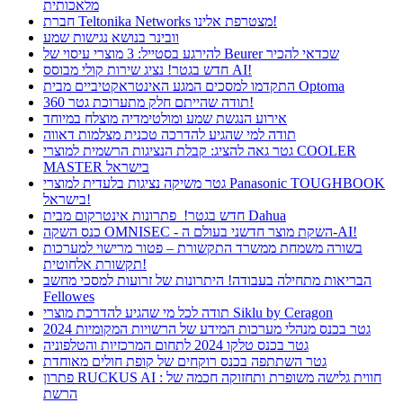
מלאכותית
חברת Teltonika Networks מצטרפת אלינו!
וובינר בנושא נגישות שמע
להירגע בסטייל: 3 מוצרי עיסוי של Beurer שכדאי להכיר
חדש בגטר! נציג שירות קולי מבוסס AI!
התקדמו למסכים המגע האינטראקטיביים מבית Optoma
תודה שהייתם חלק מתערוכת גטר 360!
אירוע הנגשת שמע ומולטימדיה מוצלח במיוחד
תודה למי שהגיע להדרכה טכנית מצלמות דאווה
גטר גאה להציג: קבלת הנציגות הרשמית למוצרי COOLER
MASTER בישראל
גטר משיקה נציגות בלעדית למוצרי Panasonic TOUGHBOOK
בישראל!
חדש בגטר! פתרונות אינטרקום מבית Dahua
כנס השקה OMNISEC - השקת מוצר חדשני בעולם ה-AI!
בשורה משמחת ממשרד התקשורת – פטור מרישוי למערכות
תקשורת אלחוטית!
הבריאות מתחילה בעבודה! היתרונות של זרועות למסכי מחשב
Fellowes
תודה לכל מי שהגיע להדרכת מוצרי Siklu by Ceragon
גטר בכנס מנהלי מערכות המידע של הרשויות המקומיות 2024
גטר בכנס טלקו 2024 לתחום המרכזיות והטלפוניה
גטר השתתפה בכנס רוקחים של קופת חולים מאוחדת
פתרון RUCKUS AI : חווית גלישה משופרת ותחזוקה חכמה של
הרשת