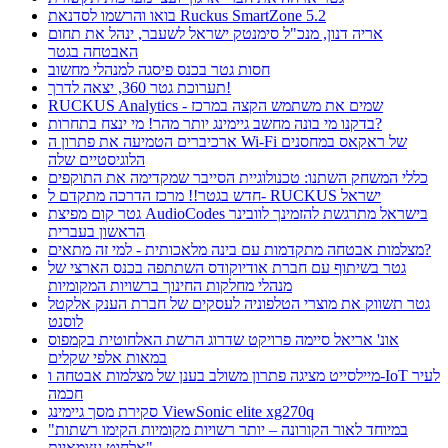
בואו והרשמו לסדנאת Ruckus SmartZone 5.2
אריה דנון, מנכ"ל סימנטק ישראל לשעבר, ינהל את תחום
האבטחה בגטר
חסות גטר בכנס פיסגה למנהלי מחשוב
תערוכת גטר 360, יצאה לדרך!
RUCKUS Analytics - שמים את משתמש הקצה במרכז
בדקנו מי בונה מחשב גיימינג יותר מהר! מי ינצח בתחרות?
ארכיברים הטמיעה את פתרון ה Wi-Fi של ראקאס במחסנים
הלוגיסטיים שלה
כללי המשחק השתנו: טכנולוגיית הסייבר שמקדימה את התוקפים
חדש בגטר!! מרכז הדרכה מתקדם ל- RUCKUS ישראל
גטר קום מפיצת AudioCodes בישראל מתרגשת להזמינך לוובינר
הראשון בעברית
מצלמות אבטחה מתקדמות עם בינה מלאכותית - למי זה מתאים?
גטר בשיתוף עם חברת אודיוקודס השתתפה בכנס הארצי של
מנהלי מחלקות החינוך ברשויות המקומיות
גטר תשווק את מוצרי הטלפוניה לעסקים של חברת הענק אלקטל
לוסנט
אונ' אריאל סיימה פרויקט שדרוג הרשת האלחוטית בקמפוס
במאות אלפי שקלים
מיילסייט מציגה פתרון משולב בענן של מצלמות אבטחה ו-IoT לעיר
חכמה
סקירת מסך גיימינג ViewSonic elite xg270q
"במיוחד לאור הקורונה – יותר רשויות מקומיות הקימו רשתות
אלחוט עצמאיות"