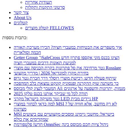
תעודות אחריות
סרטוני התקנות ותקלות
צור קשר
About Us
קטלוגים
קטלוג מוצרים FELLOWES
כתבות נוספות:
איך משפרים את הבטיחות במעברי חציה? הכירו מערכת תאורה
חכמה וסולארית
Getter Group ו־SafeCross הציגו בכנס מוני אקספו פתרון חדש
למניעת תאונות דרכים במעברי חציה
גטר מרחיבה את סל פתרונות בקרת הכניסה עם מוצרי Rosslare
בחירת מקרן למונדיאל 2026 | מדריך מקצועי
שיתוף פעולה חדש: רכישת מוצרי רוסלר דרך חברת גטר גרופ
כך משתנה שוק ההקרנה ופנסוניק קונקט נמצאת בלב המהפכה
המעבר לנציג קולי מבוסס AI: מגמות, יתרונות והשפעה על ארגונים
תודה לכל מי שביקר אותנו בכנס טלקו 2025
גטר משיקה בישראל מקרני LED ניידים מבית HP
למה כדאי לבחור במוצרי MSI ? לא רק מחשב, אלא חוויה של
מצוינות
MSI בישראל: מחשבי גיימינג ומסכים מקצועיים עם ביצועים
שמקדימים את כולם
חדש! פלטפורמת OmniSec ניהול ציות חכם מבוסס בינה