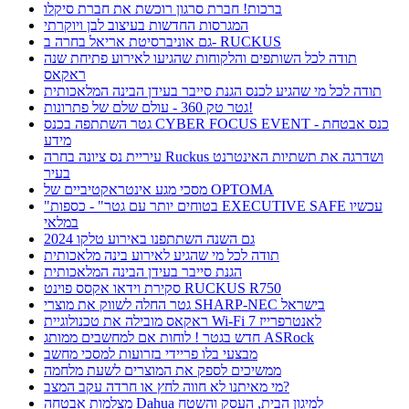
ברכות! חברת סרגון רוכשת את חברת סיקלו
המגרסות החדשות בעיצוב לבן ויוקרתי
גם אוניברסיטת אריאל בחרה ב- RUCKUS
תודה לכל השותפים והלקוחות שהגיעו לאירוע פתיחת שנה
ראקאס
תודה לכל מי שהגיע לכנס הגנת סייבר בעידן הבינה המלאכותית
גטר טק 360 - עולם שלם של פתרונות!
גטר השתתפה בכנס CYBER FOCUS EVENT - כנס אבטחת
מידע
עיריית נס ציונה בחרה Ruckus ושדרגה את תשתיות האינטרנט
בעיר
מסכי מגע אינטראקטיביים של OPTOMA
"בטוחים יותר עם גטר" - כספות EXECUTIVE SAFE עכשיו
במלאי
גם השנה השתתפנו באירוע טלקו 2024
תודה לכל מי שהגיע לאירוע בינה מלאכותית
הגנת סייבר בעידן הבינה המלאכותית
סקירת וידאו אקסס פוינט RUCKUS R750
גטר החלה לשווק את מוצרי SHARP-NEC בישראל
ראקאס מובילה את טכנולוגיית Wi-Fi 7 לאנטרפרייז
חדש בגטר ! לוחות אם למחשבים ממותג ASRock
מבצעי בלו פריידי בזרועות למסכי מחשב
ממשיכים לספק את המוצרים לשעת מלחמה
מי מאיתנו לא חווה לחץ או חרדה עקב המצב?
מצלמות אבטחה Dahua למיגון הבית, העסק והשטח