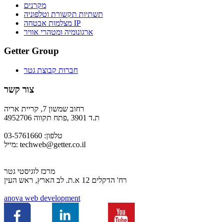
מקרנים
תשתיות תקשורת וטלפוניה
מצלמות אבטחה IP
ארגונומיה ומטהרי אוויר
Getter Group
חברות קבוצת גטר
צור קשר
רחוב שמשון 7, קריית אריה
ת.ד 3901 ,פתח תקווה 4952706
טלפון: 03-5761660
techweb@getter.co.il
מייל:
מרכז לוגיסטי גטר
רח' הדקלים 12 א.ת. לב הארץ, ראש העין
a
nova web development