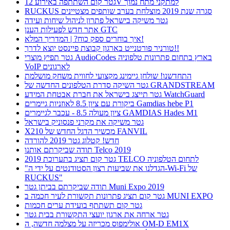
גטר קום השתתפה באירוע 12V למתקני מתח נמוך
RUCKUS סגרה שנת 2019 מוצלחת בערב שותפים מצטיינים
גטר משיקה בישראל פתרון לניהול שיחות ועידה
אתר חדש לפעילות הענן GTC
איך בוחרים ספק כוח? | המדריך המלא!
טורניר פורטנייט בארגון קבוצת פיינסט יוצא לדרך!!
גטר תפיץ מוצרי AudioCodes בארץ בתחום פתרונות טלפוניה
VoIP לארגונים
התחדשנו! שולחן גיימינג מקצועי לחווית משחק מושלמת
גטר השיקה סדרת הטלפונים החדשה של GRANDSTREAM
גטר תייצג בישראל את חברת אבטחת המידע WatchGuard
ביקורת עם ציון 8.5 לאוזניות גיימרים Gamdias hebe P1
ציון מעולה 8.5 - עכבר לגיימרים GAMDIAS Hades M1
גטר משיקה את מקרני פנסוניק בישראל
X210 מכשיר הדגל החדש של FANVIL
חדש! קטלוג גטר 2019 להורדה
תודה שביקרתם אותנו Telco 2019
גטר קום תציג בתערוכת 2019 TELCO לתחום הטלפוניה
"הגדלנו את שביעות רצון הסטודנטים על ידי ה-Wi-Fi של
RUCKUS"
תודה שביקרתם בביתן גטר Muni Expo 2019
גטר קום תציג פתרונות תקשורת לעיר חכמה ב MUNI EXPO
גטר קום תשתתף בועידת ערים חכמות
גטר ארחה את ארגון יועצי התקשורת בבית גטר
אולימפוס מכריזה על מצלמה חדשה, ה OM-D EM1X