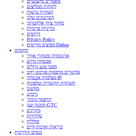
מאמרים מקצועיים
לקוחות ממליצים
הצהרת נגישות
הסרטונים שלנו
מחזור ציוד אלקטרוני
מדיניות פרטיות
דרושים
Privacy Policy
מפיצים מורשים Dahua
תחומים
ארגונומיה ומטהרי אוויר
אבטחת מידע
מסכי מגע גדולים
פלוטרים מדפסות פורמט רחב
מצלמות אבטחה IP
תשתיות תקשורת וטלפוניה
מחשוב
גיימינג
הדפסה וגימור
תוכנה וענן-GTC
מקרנים
טלוויזיות
סוללות
בריאות ואיכות חיים
כנסים והדרכות