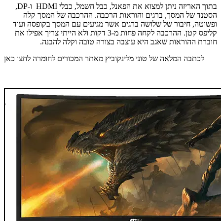
בתוך האריזה ניתן למצוא את הפאנל, כבל חשמל, כבלי HDMI ו-DP,
הסטנד של המסך, ברגים והוראות הרכבה. ההרכבה של המסך קלה
ופשוטה, חיבור של שלושה ברגים אשר מגיעים עם המסך בקופסה ועוד
קליפס קטן. ההרכבה לקחה פחות מ-3 דקות ולא הייתי צריך אפילו את
חוברת ההוראות שאגב היא עוצבה בצורה טובה וקלה להבנה.
לכתבה המלאה של טוני מלינקוביץ מאתר המכורים לחומרה לחצו כאן