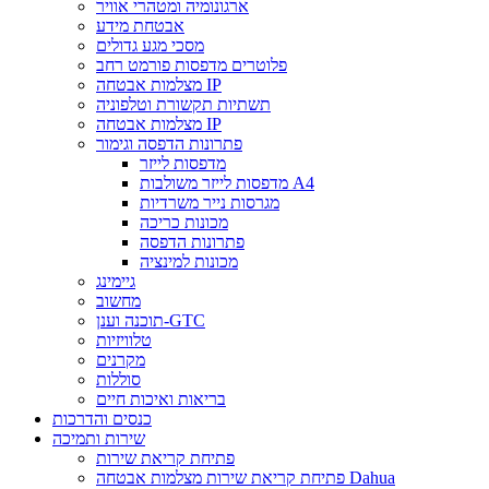
ארגונומיה ומטהרי אוויר
אבטחת מידע
מסכי מגע גדולים
פלוטרים מדפסות פורמט רחב
מצלמות אבטחה IP
תשתיות תקשורת וטלפוניה
מצלמות אבטחה IP
פתרונות הדפסה וגימור
מדפסות לייזר
מדפסות לייזר משולבות A4
מגרסות נייר משרדיות
מכונות כריכה
פתרונות הדפסה
מכונות למינציה
גיימינג
מחשוב
תוכנה וענן-GTC
טלוויזיות
מקרנים
סוללות
בריאות ואיכות חיים
כנסים והדרכות
שירות ותמיכה
פתיחת קריאת שירות
פתיחת קריאת שירות מצלמות אבטחה Dahua