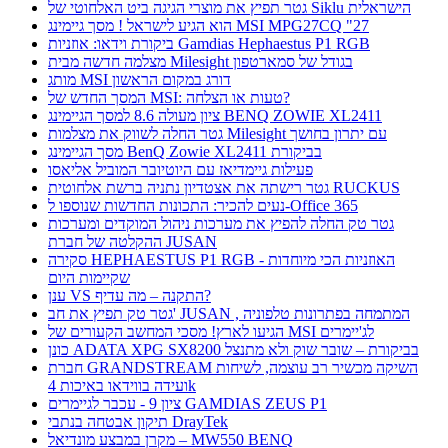
גטר תפיץ את מוצרי הגיגה ביט האלחוטי של Siklu הישראלית
הוא הגיע לישראל ! מסך גיימינג MSI MPG27CQ "27
ביקורת וידאו: אוזניות Gamdias Hephaestus P1 RGB
מצלמה חדשה מבית Milesight בגודל של סמארטפון
מותג MSI דורג במקום הראשון
המסך החדש של MSI: טעות או הצלחה?
ציון מעולה 8.6 למסך הגיימינג BENQ ZOWIE XL2411
גטר החלה לשווק את מצלמות Milesight עם יתרון בחושך
מסך הגיימינג BenQ Zowie XL2411 בביקורת
פעילות גיימדיאז עם היוטיובר המוביל אליאסו
גטר רישתה את אצטדיון נתניה ברשת אלחוטית RUCKUS
נעים להכיר: התכונות החדשות שנוספו ל-Office 365
גטר טק החלה להפיץ את מערכות ניהול המוקדים ומערכות
ההקלטה של חברת JUSAN
סקירה HEPHAESTUS P1 RGB - האוזניות הכי מיוחדות
שקיימות היום
ענן VS התקנה – מה עדיף?
גטר טק תפיץ את חב' JUSAN , המתמחה בפתרונות טלפוניה
הגיעו לארץ! מסכי המחשב הקעורים של MSI לג'יימרים
כונן ADATA XPG SX8200 בביקורת – שובר שוק ולא מתנצל
חברת GRANDSTREAM השיקה מכשיר רב עוצמה, לשיחות
ועידה בווידאו באיכות 4k
ציון 9 - עכבר לגיימרים GAMDIAS ZEUS P1
תיקון אבטחה בנתבי DrayTek
מקרן במבצע מונדיאל – MW550 BENQ