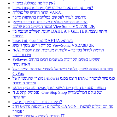
אין קליטה במקלט/ בממ"ד?
איך תגן עם מאגרי המידע שלך מפני מתקפות סייבר?
הדור החדש של סוללות VARAT
נרתמים לעזור לעסקים במלחמה בתקיפות סייבר
התרעה דחופה: העלאת מצב כוננות סייבר במשק
מסך הגיימינג הבא שלכם! ViewSonic VX2728J-2K
חגיגת השילוב המנצח בין DAHUA ו- GETTER היתה נוצצת
במיוחד
גטר תפיץ את מוצרי DAHUA בישראל
סקירת וידאו: מסך גיימינג ViewSonic VX2728J-2K
ה-AI תורמת לגידול בסייבר – ולפיתוח מערכות הגנה חכמות
וטובות יותר
Fellowes תשקיע בשנים הקרובות משאבים רבים בתחום
הארגונומיה
גטר גרופ מונתה למפיץ בלעדי בישראל למוצרי אבטחת המידע של
CyFox
מוצרי ארגונומיה של Fellowes הוצגו בכנס INNO כנס ציוד למשרד
ומרחב העבודה
חמשת הצעדים העיקריים למשא ומתן מוצלח עם מיקרוסופט
פנסוניק קונקט, ה- One Stop Shop של עולם המולטימדיה
וההקרנה
כיצד בוחרים זרוע למסך מחשב?
פלוטרים / מדפסות פורמט רחב CANON - מה הם יכולים לעשות
עבורך?
חוזרים להפגש - קבוצת משווקי IT