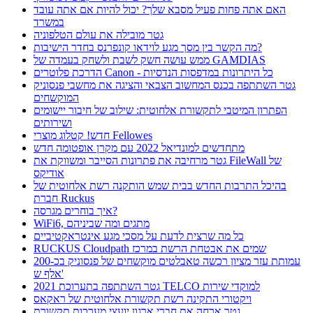
האם אתה פחות פעיל מסבא שלך? יכול להיות אם אתה עובד
במשרד
גטר מובילה את עולם הטלפוניה
מה הקשר בין מסך מגע לוידאו קונפרנס בחדר הישיבות?
ממש עושה חשק לשבת ולשחק בעמדה של GAMDIAS
הדרכת פלוטרים Canon - כל היתרונות במדפסות הנדסיות
גטר השתתפה בכנס המחשוב הצבאי והציגה את מחשבי פנסוניק
המוקשחים
הפתרון המיטבי לתקשורת אלחוטית: שילוב של חיבור יישומים
ושירותים
חדש! קטלוג מוצרי Fellowes
מתחדשים למונדיאל 2022 עם מקרן אופטומה חדש
גטר מרחיבה את פתרונות הסייבר ומשווקת את FileWall של
אודיקס
בהיכל התרבות החדש בבית שמש הותקנה רשת אלחוטית של
חברת Ruckus
איך בוחרים מגרסה?
WiFi6, מתגים ומה שביניהם
כל מה שרצית לדעת על מסכי מגע אינטראקטיביים
RUCKUS Cloudpath שמים את אבטחת הרשת במרכז
עמותת עזר מציון רכשה טאבלטים מוקשחים של פנסוניק בכ-200
אלף ש'
גטר השתתפה בתערוכת 2021 TELCO למוקדי שירות
ויקטורי התקינה רשת תקשורת אלחוטית של ראקאס
גטר ארחה את חברי ארגון יועצי מערכות תקשורת