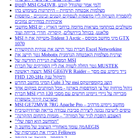
לפטופ MSI GS43VR, מי אמר שהגודל קובע?!
מצלמות אבטחה תרמיות – היתרונות בשימוש בהן
לקסמרק השיקה ליין מדפסות לעסקים קטנים ובינוניים - מדפסות
איכותיות במחירים נמוכים
מחשבי MSI משולבים במתחמי מציאות מדומה ברחבי הארץ : יס
פלאנט, בכותל בירושלים, קיסריה, חדרי בריחה ועוד
MSI משיקה את ה-Trident 3 Arctic - מיני מחשב מבוסס GTX
1070
חברת גטר תייצג את ענקית התקשורת Excel Networking
גטר תייצג את Mobotix יצרנית מצלמות האבטחה הגרמנית
המפלצת הניידת החדשה של MSI
גטר החלה לשווק את ליין הסורקים של חברת MUSTEK
הצצה ראשונה: MSI GE63VR Raider – נייד גיימינג עם מסך
FHD ב-120Hz ורמקול ענק
המיני מחשב החדש Cubi 3 של msi הוצג בקומפיוטקס
ניהול מרחוק של צי המדפסות בארגון - מכל המותגים במקום אחד
חברת MSI מכריזה על ניידי גיימינג חדשים עם מסכי 120 הרץ
ומערכת קירור משופרת
MSI GE72MVR 7RG Apache Pro – מחשב גיימינג מרהיב
טיפים לישיבה נכונה ליצירת סביבת עבודה בריאה ופרודוקטיבית
"האצבע הופכת לגיר של המורה" – מגמות בתחום ההקרנה
"המחשב הוא הפה שלי"
מה עומד מאחוריי העיצוב של מחשב הAEGIS
הכירו את המגרסות של Fellowes
הדפסה - הוצאה או הכנסה ?