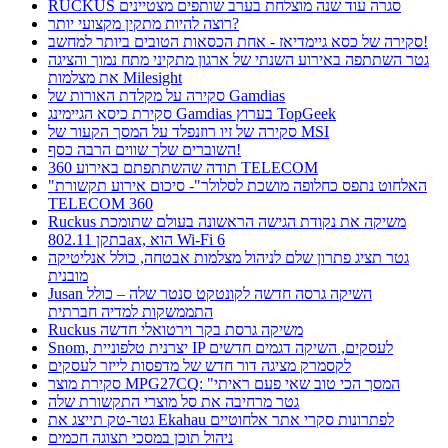
RUCKUS סגרה עוד שנה מוצלחת בערב שותפים מצטיינים
רוצה להיות מתקין מקצועי יותר?
סקירה של כסא גיימדיאז - אחת הכסאות הטובים ביותר למחשב!
גטר השתתפה באירוע השנתי של ארגון מתקיני מתח נמוך והציגה
את מצלמות Milesight
סקירה על מקלדת האורות של Gamdias
סקירת כיסא הגיימינג Gamdias בערוץ TopGeek
סקירה של זיו רוזנפלד על המסך הקעור של MSI
השוברים שלך שווים הרבה כסף!
תודה שהשתתפתם באירוע 360 TELECOM
"האלחוט נתפס כחלופה מושכת לסלולר"- סיכום אירוע תקשורת
TELECOM 360
Ruckus משיקה את נקודת הגישה הראשונה בעולם שתומכת
בתקן 802.11ax, הוא Wi-Fi 6
גטר תציג פתרון שלם לניהול מצלמות אבטחה, כולל אנליטיקה
מובנית
Jusan השיקה גרסה חדשה לקונטקט סנטר שלה – כולל
התממשקות למדיה חברתית
Ruckus משיקה גרסת בקר וירטואלי חדשה
Snom, יצרנית טלפוניית IP לעסקים, השיקה דגמים חדשים
לקסמרק מציגה דור חדש של מדפסות לייזר לעסקים
סקירת מוצר MPG27CQ: "המסך הכי טוב שאי פעם ראיתי
גטר מרחיבה את סל מוצרי התקשורת שלה
גטר-טק תייצג את Ekahau לפתרונות סקרי אתר אלחוטיים
ניהול תוכן במסכי תצוגה חכמים