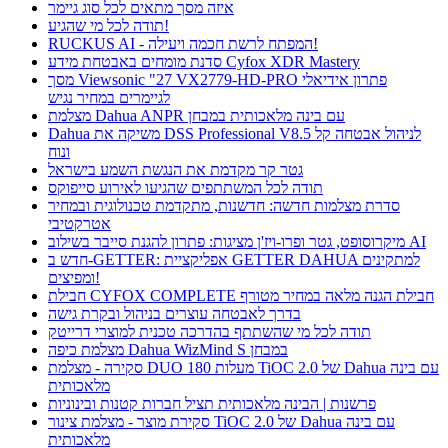
איזה מסך מתאים לכל סוג גיימר
תודה לכל מי שהגיע!
RUCKUS AI - המפתח לרשת חכמה ויעילה!
סדנת מומחים באבטחת מידע Cyfox XDR Mastery
מסך Viewsonic "27 VX2779-HD-PRO פתרון אידיאלי
לגיימרים במחיר נגיש
מצלמת Dahua ANPR עם בינה מלאכותית במבחן
Dahua משיקה את DSS Professional V8.5 לניהול אבטחה קל
ונוח
גטר קר מקדמת את הנגשת השמע בישראל
תודה לכל המשתתפים שהגיעו לאירוע סייפוקס
סדרת מצלמות חדשה: חדשנות, מתקדמת טכנולוגית ובמחיר
אטרקטיבי
מיקרוסופט, גטר ופרו-ויז'ן מציגות: פתרון להגנת סייבר בשילוב AI
חדש ב-GETTER: אפליקציית GETTER DAHUA למתקינים
ומפיצים!
חבילת CYFOX COMPLETE חבילת הגנה מלאה במחיר מטורף
בדרך לאבטחה עוצרים בניהול ובקרת גישה
תודה לכל מי שהשתתף בהדרכה טכנית למוצרי דרייטק
מצלמת כיפה Dahua WizMind S במבחן
סקירה - מצלמת DUO 180 מעלות TiOC 2.0 של Dahua עם בינה
מלאכותית
פרשנות | הבינה מלאכותית תציל חברות קטנות ובינוניות
סקירת מוצר - מצלמת צינור TiOC 2.0 של Dahua עם בינה
מלאכותית