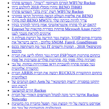
המרכז השיקומי "רעות", הטמיעו פתרון WIFI של Ruckus
מקרן מומלץ 2018 לקולנוע ביתי: BENQ TH683
רשת "בית בלב" הטמיעו פתרון WIFI של Ruckus
את אליפות העולם הבאה בכדורגל תראו במקרני BENQ
למה מקרן BENQ MW571 צריך להיות בכיתה שלך
האם יש לך פתרון אינטראקטיבי אמין ביותר למקרני בנקיו?
Emerset פותחת בסדרת סדנאות של Microsoft Azure להכנת
ארגונים לקראת מעבר לענן
קבוצת גטר הודיעה על רכישת פעילות ה- VOIP מחברת פוקוס
טלקום - תייצג בישראל את SNOM, Fanvil, GrandStream
גטר טק השתתפה בכנס IT מוניציפאלי 2018 - תמונות ורשמים
מהכנס
חברת גטר החלה לייצג את חברת FSP בתחום פתרונות חשמל
ואנרגיה כולל: ספקי כח, פתרונות סולרים ומערכות אל פסק
גטר מציגה פתרון להעברת וידאו במהירויות גבוהות, על גבי
תקשורת אלחוטית
חברת ARRIS רכשה את חברת RUCKUS בתחום התקשורת
האלחוטית
האם הנתבים של Arris יותקנו במסגרת "השוק הסיטונאי" על
רשת הוט?
קורס למקצועני Ruckus
אחיעד ויינר מונה למנהל השותפים האזורי של חברת Ruckus
Networks
אמרסט נרכשה על ידי קבוצת גטר; תפעל כחברת בת בחטיבת
הטכנולוגיה והתשתיות של גטר טק