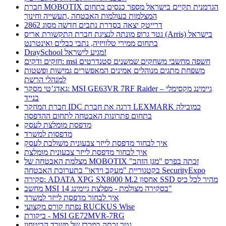
חברת MOBOTIX הגרמנית תקיים בישראל מספר כנסים בתחום
המצלמות בעולמות האבטחה ,תעשייה וחינוך
דרייטק יצאה בסדרת נתבים חדשה מסוג 2862
גטר גרופ מונתה לנציגת חברת התקשורת אריס (Arris) בישראל
בתחום ממירי טלוויזיה, נתבי כבלים ואינטרנט
DraySchool מגיע לישראל!
חזקים ודקים: msi חשפה מחשבי משחקים שמשנים סטנדרטים
משפחת מתגים מנוהלים אמינים המאפשרים גמישות ופשטות
למנהלי הרשת
גאדג’טי מסקר: MSI GE63VR 7RF Raider – גיימינג מקסימלי
בנייד
חברת המחקר IDC דרגה את חברת LEXMARK כמובילה
בתחום פתרונות האבטחה לתחום ההדפסה
מדפסת מומלצת לעסק
מדפסות למשרד
איך לבחור מדפסת לייזר צבעונית משולבת לעסק
איך לבחור מדפסת לייזר צבעונית מומלצת
מצלמת האבטחה של MOBOTIX זכתה בפרס "מגן הזהב"
בקטגוריית "מעקב וידאו" בתערוכת האבטחה SecurityExpo
סקירה: ADATA XPG SX8000 M.2 אחסון SSD מהיר לכל כיס
מחשב MSI בסקירה מצולמת - מפלצת גיימינג 14"
איך לבחור מדפסת לייזר למשרד
נפתח קורס מקצועי RUCKUS Wise
ביקורת - MSI GE72MVR-7RG
גטר זכתה במכרז של משרד הביטחון