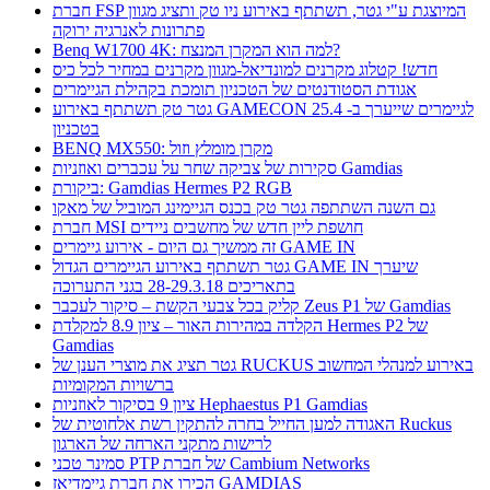
חברת FSP המיוצגת ע"י גטר, תשתתף באירוע ניו טק ותציג מגוון
פתרונות לאנרגיה ירוקה
Benq W1700 4K: למה הוא המקרן המנצח?
חדש! קטלוג מקרנים למונדיאל-מגוון מקרנים במחיר לכל כיס
אגודת הסטודנטים של הטכניון תומכת בקהילת הגיימרים
גטר טק תשתתף באירוע GAMECON לגיימרים שייערך ב- 25.4
בטכניון
BENQ MX550: מקרן מומלץ וזול
סקירות של צביקה שחר על עכברים ואוזניות Gamdias
ביקורת: Gamdias Hermes P2 RGB
גם השנה השתתפה גטר טק בכנס הגיימינג המוביל של מאקו
חברת MSI חושפת ליין חדש של מחשבים ניידים
זה ממשיך גם היום - אירוע גיימרים GAME IN
גטר תשתתף באירוע הגיימרים הגדול GAME IN שיערך
בתאריכים 28-29.3.18 בגני התערוכה
קליק בכל צבעי הקשת – סיקור לעכבר Zeus P1 של Gamdias
הקלדה במהירות האור – ציון 8.9 למקלדת Hermes P2 של
Gamdias
גטר תציג את מוצרי הענן של RUCKUS באירוע למנהלי המחשוב
ברשויות המקומיות
ציון 9 בסיקור לאוזניות Hephaestus P1 Gamdias
האגודה למען החייל בחרה להתקין רשת אלחוטית של Ruckus
לרישות מתקני הארחה של הארגון
סמינר טכני PTP של חברת Cambium Networks
הכירו את חברת גיימדיאז GAMDIAS