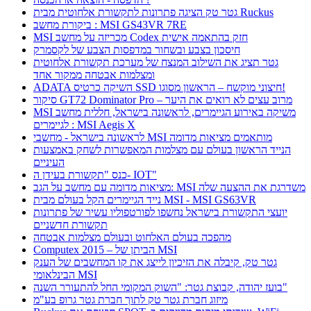
גטר טק הציגה פתרונות לתקשורת אלחוטית מבית Ruckus
ביקורת מחשב : MSI GS43VR 7RE
MSI מכריזה על מחשב Codex חזק בהתאמה אישית
חיסכון בצבע ובשחור במדפסות הצבע של לקסמרק
גטר תציג את השילוב המנצח של מערכת תקשורת אלחוטית
ומצלמות אבטחה ממקור אחד
ADATA השיקה כרטיס SSD חיצוני מוקשח – הראשון מסוגו!
סיקור GT72 Dominator Pro – מרוב עצים לא רואים את היער
MSI משיקה באירוע הגיימרים, לראשונה בישראל, חללית מחשב
לגיימרים : MSI Aegis X
לראשונה בישראל - מחשבי MSI מותאמים מציאות מדומה
הנייד הראשון בעולם עם מצלמות המאפשרות לשחק באמצעות
העיניים
כנס "תקשורת בעידן ה- IOT"
מציאות מדומה עם מחשב על הגב: MSI משדרגת את ההצעה שלה
נייד הגיימרים הקל בעולם מבית MSI - MSI GS63VR
יועצי התקשורת בישראל נחשפו לפורטפוליו עשיר של פתרונות
תקשורת חדשניים
מהפכה בעולם האלחוט ובעולם מצלמות אבטחה
Computex 2015 – הביתן של MSI
גטר טק, קיבלה את הזיכיון לייצג את קו המחשבים של הענק
הבינלאומי MSI
בועז יהודה, קבוצת גטר: "השוק המקומי החל להתעורר השנה"
מיזוג חברת גטר טק לתוך חברת גטר גרופ בע"מ