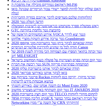
סקירה על הכיסא Gamdias Aphrodite
ראקאס נטוורקס מובילה את מהפכת ה-Wi-Fi6
האם שולחן יכול להיות למוצר ייעודי עבור הגיימרים שבנינו? בואו
נגלה!
הלקוחות שלכם מעדיפים לדבר איתכם במדיה החברתית?
חדש! קטלוג גטר 2020
ראש ממשלת ספרד משתמש בגראנדסטרים לישיבות הממשלה
GTC מקבוצת גטר נלחמת בקורונה
אירוע המשווקים הראשון של VOCA וגטר יצא לדרך
גטר ערכה אירוע השקת מוצרי אלחוט Grandstream
תודה שבאתם לבקר ביתן גטר בתערוכת מוני אקספו 2020
תודה לכל מי שהגיע להדרכת פלוטרים הנדסיים Canon
גטר זכתה בתואר המפיץ עם הצמיחה הכי מהירה לשנת 2019 של
חב' MILESIGHT
גטר קום זכתה בפרס הצטיינות על פועלה בענף המחשוב בישראל
גטר רכשה את חברת SUN המתמחה בפתרונות סריקה
תודה שבאתם לבקר אותנו בתערוכת טלקו 2020
בואו לבקר אותנו באירועי פברואר 2020
פרטנר בשיתוף עם Ruckus וטרנד מיקרו, יקיימו כנס לקוחות
בנושא אבטחת מידע לרשתות
גם השנה אנחנו שם, באירוע השנתי Muni Expo 2020
גטר קום תשתתף באירוע מצטייני מחשוב IT AWARDS 2019
גטר קום תציג בתערוכת 2020 TELCO לתחום מוקדי לקוחות
מתג הליבה מסדרת 7850ICX של חברת ראקאס נבחר כמוצר
Networking של השנה ע"י מגזין CRN היוקרתי!