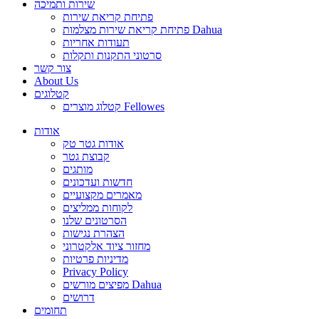
שירות ותמיכה
פתיחת קריאת שירות
פתיחת קריאת שירות מצלמות Dahua
תעודות אחריות
סרטוני התקנות ותקלות
צור קשר
About Us
קטלוגים
קטלוג מוצרים Fellowes
אודות
אודות גטר טק
קבוצת גטר
מותגים
חדשות ועדכונים
מאמרים מקצועיים
לקוחות ממליצים
הסרטונים שלנו
הצהרת נגישות
מחזור ציוד אלקטרוני
מדיניות פרטיות
Privacy Policy
מפיצים מורשים Dahua
דרושים
תחומים