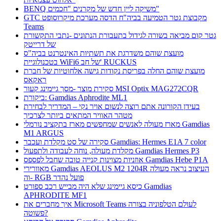
BENQ משיקה ליין חדש של מקרנים "חכמים"
GTC מקבוצת גטר הטמיעה בביה"ח הדסה מערכת מיקרוסופט
Teams
גטר קום מביאה בשורה לגידול בתעבורת הנתונים -נתבי התקשורת
של דרייטק
מועצת שוהם משדרגת את תשתיות האינטרנט בביה"ס
בטכנולוגיית WiFi6 של חב' RUCKUS
מועצת שוהם החלה בפריסת נקודות גישה אלחוטיות של חברת
ראקאס
סקירת מוצר -מסך גיימינג קעור MSI Optix MAG272CQR
ביקורת: Gamdias Aphrodite ML1
בעידן הקורונה אתם רוצה לנשום אויר נקי – המדריך לבחירת
מטהר האוויר המתאים ביותר לצרכיך
מארז מעולה לאנשים שמחפשים מארז בתקציב נורמלי Gamdias
M1 ARGUS
סקירה של סט מקלדת ועכבר Gamdias: Hermes E1A 7 color
מקלדת מעולה, נוחה לעבודה ולתפעול Gamdias Hermes P3
אוזניות מצוינות קנייה טובה שחבל לפספס Gamdias Hebe P1A
מאוורירי Gamdias AEOLUS M2 1204R העיצוב נראה מעולה
וה- RGB פועל נהדר
כיסא גיימינג שלא היה מבייש רכב ספורט Gamdias
APHRODITE MF1
איך מחברים את Microsoft Teams לעולם הטלפוניה בצורה
פשוטה?