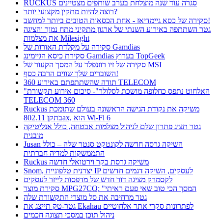
RUCKUS סגרה עוד שנה מוצלחת בערב שותפים מצטיינים
רוצה להיות מתקין מקצועי יותר?
סקירה של כסא גיימדיאז - אחת הכסאות הטובים ביותר למחשב!
גטר השתתפה באירוע השנתי של ארגון מתקיני מתח נמוך והציגה
את מצלמות Milesight
סקירה על מקלדת האורות של Gamdias
סקירת כיסא הגיימינג Gamdias בערוץ TopGeek
סקירה של זיו רוזנפלד על המסך הקעור של MSI
השוברים שלך שווים הרבה כסף!
תודה שהשתתפתם באירוע 360 TELECOM
"האלחוט נתפס כחלופה מושכת לסלולר"- סיכום אירוע תקשורת
TELECOM 360
Ruckus משיקה את נקודת הגישה הראשונה בעולם שתומכת
בתקן 802.11ax, הוא Wi-Fi 6
גטר תציג פתרון שלם לניהול מצלמות אבטחה, כולל אנליטיקה
מובנית
Jusan השיקה גרסה חדשה לקונטקט סנטר שלה – כולל
התממשקות למדיה חברתית
Ruckus משיקה גרסת בקר וירטואלי חדשה
Snom, יצרנית טלפוניית IP לעסקים, השיקה דגמים חדשים
לקסמרק מציגה דור חדש של מדפסות לייזר לעסקים
סקירת מוצר MPG27CQ: "המסך הכי טוב שאי פעם ראיתי
גטר מרחיבה את סל מוצרי התקשורת שלה
גטר-טק תייצג את Ekahau לפתרונות סקרי אתר אלחוטיים
ניהול תוכן במסכי תצוגה חכמים