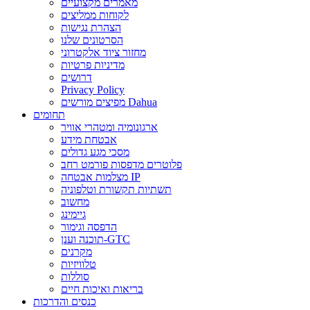
מאמרים מקצועיים
לקוחות ממליצים
הצהרת נגישות
הסרטונים שלנו
מחזור ציוד אלקטרוני
מדיניות פרטיות
דרושים
Privacy Policy
מפיצים מורשים Dahua
תחומים
ארגונומיה ומטהרי אוויר
אבטחת מידע
מסכי מגע גדולים
פלוטרים מדפסות פורמט רחב
מצלמות אבטחה IP
תשתיות תקשורת וטלפוניה
מחשוב
גיימינג
הדפסה וגימור
תוכנה וענן-GTC
מקרנים
טלוויזיות
סוללות
בריאות ואיכות חיים
כנסים והדרכות