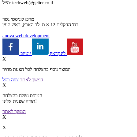
techweb@getter.co.il
מייל:
מרכז לוגיסטי גטר
רח' הדקלים 12 א.ת. לב הארץ, ראש העין
a
nova web development
יוטיוב
לינקדאין
X
המוצר נוסף בהצלחה לסל הצעת מחיר
המשך לאתר
צפה בסל
X
הטופס נשלח בהצלחה
תודה שפנית אלינו!
המשך לאתר
X
X