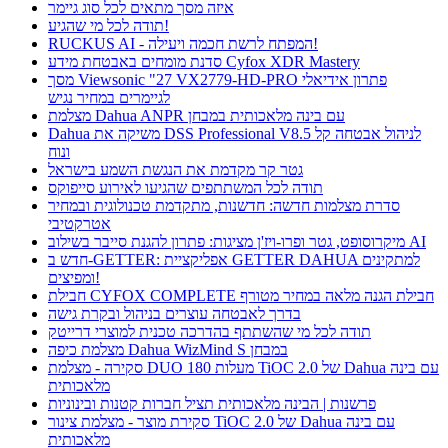
איזה מסך מתאים לכל סוג גיימר
תודה לכל מי שהגיע!
RUCKUS AI - המפתח לרשת חכמה ויעילה!
סדנת מומחים באבטחת מידע Cyfox XDR Mastery
מסך Viewsonic "27 VX2779-HD-PRO פתרון אידיאלי
לגיימרים במחיר נגיש
מצלמת Dahua ANPR עם בינה מלאכותית במבחן
Dahua משיקה את DSS Professional V8.5 לניהול אבטחה קל
ונוח
גטר קר מקדמת את הנגשת השמע בישראל
תודה לכל המשתתפים שהגיעו לאירוע סייפוקס
סדרת מצלמות חדשה: חדשנות, מתקדמת טכנולוגית ובמחיר
אטרקטיבי
מיקרוסופט, גטר ופרו-ויז'ן מציגות: פתרון להגנת סייבר בשילוב AI
חדש ב-GETTER: אפליקציית GETTER DAHUA למתקינים
ומפיצים!
חבילת CYFOX COMPLETE חבילת הגנה מלאה במחיר מטורף
בדרך לאבטחה עוצרים בניהול ובקרת גישה
תודה לכל מי שהשתתף בהדרכה טכנית למוצרי דרייטק
מצלמת כיפה Dahua WizMind S במבחן
סקירה - מצלמת DUO 180 מעלות TiOC 2.0 של Dahua עם בינה
מלאכותית
פרשנות | הבינה מלאכותית תציל חברות קטנות ובינוניות
סקירת מוצר - מצלמת צינור TiOC 2.0 של Dahua עם בינה
מלאכותית