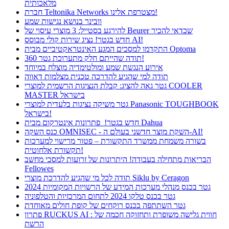
מלאכותית
חברת Teltonika Networks מצטרפת אלינו!
וובינר בנושא נגישות שמע
להירגע בסטייל: 3 מוצרי עיסוי של Beurer שכדאי להכיר
חדש בגטר! נציג שירות קולי מבוסס AI!
התקדמו למסכים המגע האינטראקטיביים מבית Optoma
תודה שהייתם חלק מתערוכת גטר 360!
אירוע הנגשת שמע ומולטימדיה מוצלח במיוחד
תודה למי שהגיע להדרכה טכנית מצלמות דאווה
גטר גאה להציג: קבלת הנציגות הרשמית למוצרי COOLER
MASTER בישראל
גטר משיקה נציגות בלעדית למוצרי Panasonic TOUGHBOOK
בישראל!
חדש בגטר! פתרונות אינטרקום מבית Dahua
כנס השקה OMNISEC - השקת מוצר חדשני בעולם ה-AI!
בשורה משמחת ממשרד התקשורת – פטור מרישוי למערכות
תקשורת אלחוטית!
הבריאות מתחילה בעבודה! היתרונות של זרועות למסכי מחשב
Fellowes
תודה לכל מי שהגיע להדרכת מוצרי Siklu by Ceragon
גטר בכנס מנהלי מערכות המידע של הרשויות המקומיות 2024
גטר בכנס טלקו 2024 לתחום המרכזיות והטלפוניה
גטר השתתפה בכנס רוקחים של קופת חולים מאוחדת
פתרון RUCKUS AI : חווית גלישה משופרת ותחזוקה חכמה של
הרשת