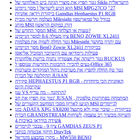
גטר תפיץ את מוצרי הגיגה ביט האלחוטי של Siklu הישראלית
הוא הגיע לישראל ! מסך גיימינג MSI MPG27CQ "27
ביקורת וידאו: אוזניות Gamdias Hephaestus P1 RGB
מצלמה חדשה מבית Milesight בגודל של סמארטפון
מותג MSI דורג במקום הראשון
המסך החדש של MSI: טעות או הצלחה?
ציון מעולה 8.6 למסך הגיימינג BENQ ZOWIE XL2411
גטר החלה לשווק את מצלמות Milesight עם יתרון בחושך
מסך הגיימינג BenQ Zowie XL2411 בביקורת
פעילות גיימדיאז עם היוטיובר המוביל אליאסו
גטר רישתה את אצטדיון נתניה ברשת אלחוטית RUCKUS
נעים להכיר: התכונות החדשות שנוספו ל-Office 365
גטר טק החלה להפיץ את מערכות ניהול המוקדים ומערכות
ההקלטה של חברת JUSAN
סקירה HEPHAESTUS P1 RGB - האוזניות הכי מיוחדות
שקיימות היום
ענן VS התקנה – מה עדיף?
גטר טק תפיץ את חב' JUSAN , המתמחה בפתרונות טלפוניה
הגיעו לארץ! מסכי המחשב הקעורים של MSI לג'יימרים
כונן ADATA XPG SX8200 בביקורת – שובר שוק ולא מתנצל
חברת GRANDSTREAM השיקה מכשיר רב עוצמה, לשיחות
ועידה בווידאו באיכות 4k
ציון 9 - עכבר לגיימרים GAMDIAS ZEUS P1
תיקון אבטחה בנתבי DrayTek
מקרן במבצע מונדיאל – MW550 BENQ