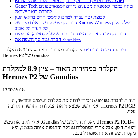
Ruckus חושפת את SPOT, שירותי מיקום מדויקים ב- WiFi
Getter Tech זכתה במכרז לאספקת מטענים ניידים לסמארטפונים
לחברת דואר ישראל
קבוצת גטר עברה למרכז לוגיסטי חדש בראש העין
גטר טק סיפקה רשת אלחוטית של Ruckus Wireless בלילה הלבן
של העיר תל-אביב
גטר טק מציגה את קו המדפסות החדש של לקסמרק העולמית
חברת גטר טק חשפה את ZoneFlex
בית
>
חדשות ועדכונים
>
הקלדה במהירות האור – ציון 8.9 למקלדת
Hermes P2 של Gamdias
הקלדה במהירות האור – ציון 8.9 למקלדת
Hermes P2 של Gamdias
13/03/2018
תודות לחברת Gamdias זכיתי לחוות את מקלדת הגיימינג החדשה, ה-
Hermes P2 RGB, ואני חושב שמצאתי את המקלדת החדשה האהובה
עליי.
ה-Hermes P2 RGB, מקלדת הגיימינג של Gamdias, אולי לא נראת ממש
יוצאת דופן, אבל אחרי הסתכלות עמוקה והתנסות איתה בעצמי, היא
מקלדת ששווה את תשומת ליבכם.