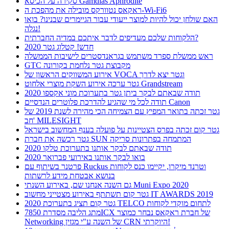
סקירה על הכיסא Gamdias Aphrodite
ראקאס נטוורקס מובילה את מהפכת ה-Wi-Fi6
האם שולחן יכול להיות למוצר ייעודי עבור הגיימרים שבנינו? בואו
נגלה!
הלקוחות שלכם מעדיפים לדבר איתכם במדיה החברתית?
חדש! קטלוג גטר 2020
ראש ממשלת ספרד משתמש בגראנדסטרים לישיבות הממשלה
GTC מקבוצת גטר נלחמת בקורונה
אירוע המשווקים הראשון של VOCA וגטר יצא לדרך
גטר ערכה אירוע השקת מוצרי אלחוט Grandstream
תודה שבאתם לבקר ביתן גטר בתערוכת מוני אקספו 2020
תודה לכל מי שהגיע להדרכת פלוטרים הנדסיים Canon
גטר זכתה בתואר המפיץ עם הצמיחה הכי מהירה לשנת 2019 של
חב' MILESIGHT
גטר קום זכתה בפרס הצטיינות על פועלה בענף המחשוב בישראל
גטר רכשה את חברת SUN המתמחה בפתרונות סריקה
תודה שבאתם לבקר אותנו בתערוכת טלקו 2020
בואו לבקר אותנו באירועי פברואר 2020
פרטנר בשיתוף עם Ruckus וטרנד מיקרו, יקיימו כנס לקוחות
בנושא אבטחת מידע לרשתות
גם השנה אנחנו שם, באירוע השנתי Muni Expo 2020
גטר קום תשתתף באירוע מצטייני מחשוב IT AWARDS 2019
גטר קום תציג בתערוכת 2020 TELCO לתחום מוקדי לקוחות
מתג הליבה מסדרת 7850ICX של חברת ראקאס נבחר כמוצר
Networking של השנה ע"י מגזין CRN היוקרתי!