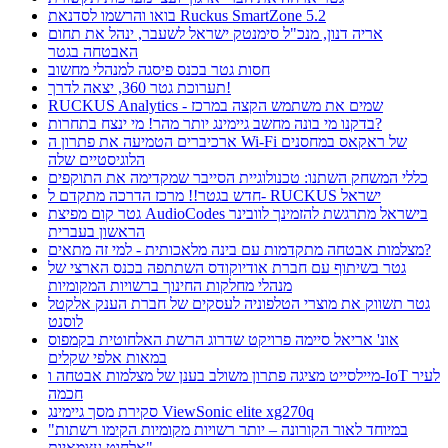
בואו והרשמו לסדנאת Ruckus SmartZone 5.2
אריה דנון, מנכ"ל סימנטק ישראל לשעבר, ינהל את תחום
האבטחה בגטר
חסות גטר בכנס פיסגה למנהלי מחשוב
תערוכת גטר 360, יצאה לדרך!
RUCKUS Analytics - שמים את משתמש הקצה במרכז
בדקנו מי בונה מחשב גיימינג יותר מהר! מי ינצח בתחרות?
ארכיברים הטמיעה את פתרון ה Wi-Fi של ראקאס במחסנים
הלוגיסטיים שלה
כללי המשחק השתנו: טכנולוגיית הסייבר שמקדימה את התוקפים
חדש בגטר!! מרכז הדרכה מתקדם ל- RUCKUS ישראל
גטר קום מפיצת AudioCodes בישראל מתרגשת להזמינך לוובינר
הראשון בעברית
מצלמות אבטחה מתקדמות עם בינה מלאכותית - למי זה מתאים?
גטר בשיתוף עם חברת אודיוקודס השתתפה בכנס הארצי של
מנהלי מחלקות החינוך ברשויות המקומיות
גטר תשווק את מוצרי הטלפוניה לעסקים של חברת הענק אלקטל
לוסנט
אונ' אריאל סיימה פרויקט שדרוג הרשת האלחוטית בקמפוס
במאות אלפי שקלים
מיילסייט מציגה פתרון משולב בענן של מצלמות אבטחה ו-IoT לעיר
חכמה
סקירת מסך גיימינג ViewSonic elite xg270q
"במיוחד לאור הקורונה – יותר רשויות מקומיות הקימו רשתות
אלחוט עצמאיות"