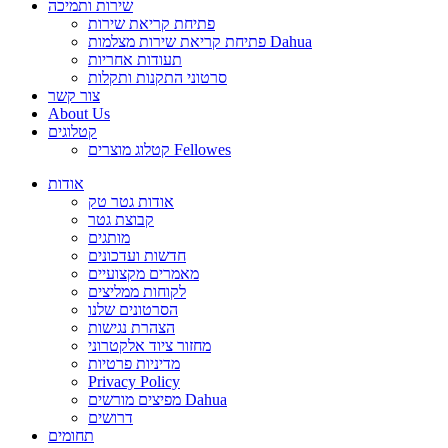
שירות ותמיכה
פתיחת קריאת שירות
פתיחת קריאת שירות מצלמות Dahua
תעודות אחריות
סרטוני התקנות ותקלות
צור קשר
About Us
קטלוגים
קטלוג מוצרים Fellowes
אודות
אודות גטר טק
קבוצת גטר
מותגים
חדשות ועדכונים
מאמרים מקצועיים
לקוחות ממליצים
הסרטונים שלנו
הצהרת נגישות
מחזור ציוד אלקטרוני
מדיניות פרטיות
Privacy Policy
מפיצים מורשים Dahua
דרושים
תחומים