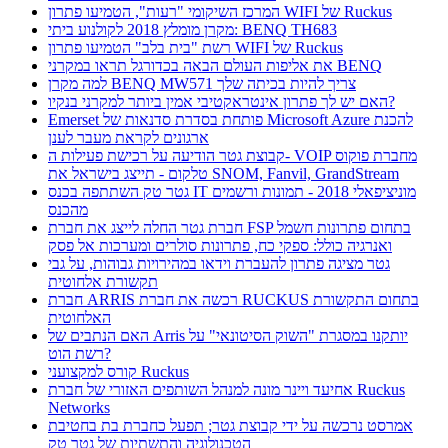
המרכז השיקומי "רעות", הטמיעו פתרון WIFI של Ruckus
מקרן מומלץ 2018 לקולנוע ביתי: BENQ TH683
רשת "בית בלב" הטמיעו פתרון WIFI של Ruckus
את אליפות העולם הבאה בכדורגל תראו במקרני BENQ
למה מקרן BENQ MW571 צריך להיות בכיתה שלך
האם יש לך פתרון אינטראקטיבי אמין ביותר למקרני בנקיו?
Emerset פותחת בסדרת סדנאות של Microsoft Azure להכנת
ארגונים לקראת מעבר לענן
קבוצת גטר הודיעה על רכישת פעילות ה- VOIP מחברת פוקוס
טלקום - תייצג בישראל את SNOM, Fanvil, GrandStream
גטר טק השתתפה בכנס IT מוניציפאלי 2018 - תמונות ורשמים
מהכנס
חברת גטר החלה לייצג את חברת FSP בתחום פתרונות חשמל
ואנרגיה כולל: ספקי כח, פתרונות סולרים ומערכות אל פסק
גטר מציגה פתרון להעברת וידאו במהירויות גבוהות, על גבי
תקשורת אלחוטית
חברת ARRIS רכשה את חברת RUCKUS בתחום התקשורת
האלחוטית
האם הנתבים של Arris יותקנו במסגרת "השוק הסיטונאי" על
רשת הוט?
קורס למקצועני Ruckus
אחיעד ויינר מונה למנהל השותפים האזורי של חברת Ruckus
Networks
אמרסט נרכשה על ידי קבוצת גטר; תפעל כחברת בת בחטיבת
הטכנולוגיה והתשתיות של גטר טק