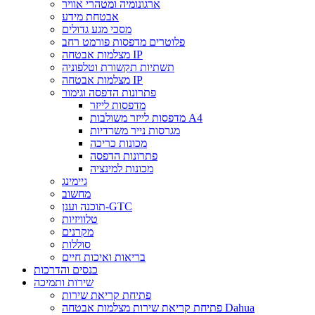
ארגונומיה ומטהרי אוויר
אבטחת מידע
מסכי מגע גדולים
פלוטרים מדפסות פורמט רחב
מצלמות אבטחה IP
תשתיות תקשורת וטלפוניה
מצלמות אבטחה IP
פתרונות הדפסה וגימור
מדפסות לייזר
מדפסות לייזר משולבות A4
מגרסות נייר משרדיות
מכונות כריכה
פתרונות הדפסה
מכונות למינציה
גיימינג
מחשוב
תוכנה וענן-GTC
טלוויזיות
מקרנים
סוללות
בריאות ואיכות חיים
כנסים והדרכות
שירות ותמיכה
פתיחת קריאת שירות
פתיחת קריאת שירות מצלמות אבטחה Dahua