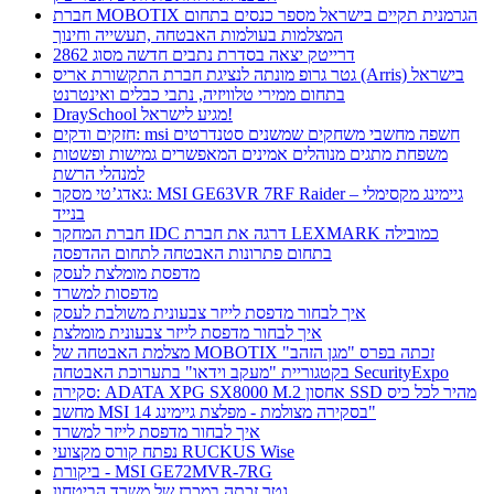
חברת MOBOTIX הגרמנית תקיים בישראל מספר כנסים בתחום
המצלמות בעולמות האבטחה ,תעשייה וחינוך
דרייטק יצאה בסדרת נתבים חדשה מסוג 2862
גטר גרופ מונתה לנציגת חברת התקשורת אריס (Arris) בישראל
בתחום ממירי טלוויזיה, נתבי כבלים ואינטרנט
DraySchool מגיע לישראל!
חזקים ודקים: msi חשפה מחשבי משחקים שמשנים סטנדרטים
משפחת מתגים מנוהלים אמינים המאפשרים גמישות ופשטות
למנהלי הרשת
גאדג’טי מסקר: MSI GE63VR 7RF Raider – גיימינג מקסימלי
בנייד
חברת המחקר IDC דרגה את חברת LEXMARK כמובילה
בתחום פתרונות האבטחה לתחום ההדפסה
מדפסת מומלצת לעסק
מדפסות למשרד
איך לבחור מדפסת לייזר צבעונית משולבת לעסק
איך לבחור מדפסת לייזר צבעונית מומלצת
מצלמת האבטחה של MOBOTIX זכתה בפרס "מגן הזהב"
בקטגוריית "מעקב וידאו" בתערוכת האבטחה SecurityExpo
סקירה: ADATA XPG SX8000 M.2 אחסון SSD מהיר לכל כיס
מחשב MSI בסקירה מצולמת - מפלצת גיימינג 14"
איך לבחור מדפסת לייזר למשרד
נפתח קורס מקצועי RUCKUS Wise
ביקורת - MSI GE72MVR-7RG
גטר זכתה במכרז של משרד הביטחון