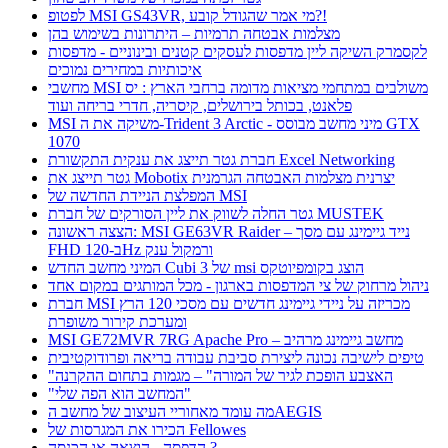
לפטופ MSI GS43VR, מי אמר שהגודל קובע?!
מצלמות אבטחה תרמיות – היתרונות בשימוש בהן
לקסמרק השיקה ליין מדפסות לעסקים קטנים ובינוניים - מדפסות
איכותיות במחירים נמוכים
מחשבי MSI משולבים במתחמי מציאות מדומה ברחבי הארץ : יס
פלאנט, בכותל בירושלים, קיסריה, חדרי בריחה ועוד
MSI משיקה את ה-Trident 3 Arctic - מיני מחשב מבוסס GTX
1070
חברת גטר תייצג את ענקית התקשורת Excel Networking
גטר תייצג את Mobotix יצרנית מצלמות האבטחה הגרמנית
המפלצת הניידת החדשה של MSI
גטר החלה לשווק את ליין הסורקים של חברת MUSTEK
הצצה ראשונה: MSI GE63VR Raider – נייד גיימינג עם מסך
FHD ב-120Hz ורמקול ענק
המיני מחשב החדש Cubi 3 של msi הוצג בקומפיוטקס
ניהול מרחוק של צי המדפסות בארגון - מכל המותגים במקום אחד
חברת MSI מכריזה על ניידי גיימינג חדשים עם מסכי 120 הרץ
ומערכת קירור משופרת
MSI GE72MVR 7RG Apache Pro – מחשב גיימינג מרהיב
טיפים לישיבה נכונה ליצירת סביבת עבודה בריאה ופרודוקטיבית
"האצבע הופכת לגיר של המורה" – מגמות בתחום ההקרנה
"המחשב הוא הפה שלי"
מה עומד מאחוריי העיצוב של מחשב הAEGIS
הכירו את המגרסות של Fellowes
הדפסה - הוצאה או הכנסה ?