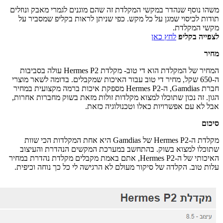
משהו נוסף שנהדר במקשי המקלדת זה שהם מוגנים לגמרי מאבק ונוזלים
תודות לכיסוי שמגן על כל מקש. כפי שניתן לראות בקליפ שמסביר על
מקשי המקלדת.
לצפייה בקליפ
לחץ כאן
מחיר
המחיר של המקלדת הוא די טוב- מקלדת Hermes P2 עולה בסביבות
ה-650 שקל, מחיר די טוב עבור האיכות שמקבלים. בדומה לשאר מוצרי
חברת Gamdias, ה-Hermes P2 מספקת איכות ברמה מקצועית במחיר
הגון. זה נכון שתוכלו למצוא מקלדות זולות מזאת בשוק מחברות אחרות,
אבל לא עם אפשרויות כאלו וטכנולוגיה כזאת.
סיכום
מקלדת ה-Hermes P2 של Gamdias היא אחת המקלדות הכי שוות
שתוכלו למצוא בשוק. בהתחשב במערכת המקשים הנהדרת והעיצוב
האיכותי של ה-Hermes P2, אתם באמת מקבלים מקלדת נהדרת במחיר
עלות טוב. הקלדה של סיקור מעולם לא הרגישה לי כל כך נוחה וכיפית.