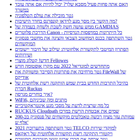
האם אתה פחות פעיל מסבא שלך? יכול להיות אם אתה עובד
במשרד
גטר מובילה את עולם הטלפוניה
מה הקשר בין מסך מגע לוידאו קונפרנס בחדר הישיבות?
ממש עושה חשק לשבת ולשחק בעמדה של GAMDIAS
הדרכת פלוטרים Canon - כל היתרונות במדפסות הנדסיות
גטר השתתפה בכנס המחשוב הצבאי והציגה את מחשבי פנסוניק
המוקשחים
הפתרון המיטבי לתקשורת אלחוטית: שילוב של חיבור יישומים
ושירותים
חדש! קטלוג מוצרי Fellowes
מתחדשים למונדיאל 2022 עם מקרן אופטומה חדש
גטר מרחיבה את פתרונות הסייבר ומשווקת את FileWall של
אודיקס
בהיכל התרבות החדש בבית שמש הותקנה רשת אלחוטית של
חברת Ruckus
איך בוחרים מגרסה?
WiFi6, מתגים ומה שביניהם
כל מה שרצית לדעת על מסכי מגע אינטראקטיביים
RUCKUS Cloudpath שמים את אבטחת הרשת במרכז
עמותת עזר מציון רכשה טאבלטים מוקשחים של פנסוניק בכ-200
אלף ש'
גטר השתתפה בתערוכת 2021 TELCO למוקדי שירות
ויקטורי התקינה רשת תקשורת אלחוטית של ראקאס
גטר ארחה את חברי ארגון יועצי מערכות תקשורת