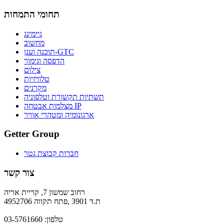
תחומי התמחות
גיימינג
מחשוב
תוכנה וענן-GTC
הדפסה וגימור
צילום
טלוויזיות
מקרנים
תשתיות תקשורת וטלפוניה
מצלמות אבטחה IP
ארגונומיה ומטהרי אוויר
Getter Group
חברות קבוצת גטר
צור קשר
רחוב שמשון 7, קריית אריה
ת.ד 3901 ,פתח תקווה 4952706
טלפון: 03-5761660