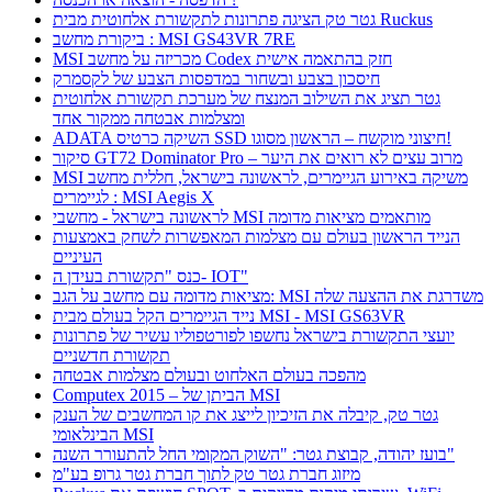
גטר טק הציגה פתרונות לתקשורת אלחוטית מבית Ruckus
ביקורת מחשב : MSI GS43VR 7RE
MSI מכריזה על מחשב Codex חזק בהתאמה אישית
חיסכון בצבע ובשחור במדפסות הצבע של לקסמרק
גטר תציג את השילוב המנצח של מערכת תקשורת אלחוטית
ומצלמות אבטחה ממקור אחד
ADATA השיקה כרטיס SSD חיצוני מוקשח – הראשון מסוגו!
סיקור GT72 Dominator Pro – מרוב עצים לא רואים את היער
MSI משיקה באירוע הגיימרים, לראשונה בישראל, חללית מחשב
לגיימרים : MSI Aegis X
לראשונה בישראל - מחשבי MSI מותאמים מציאות מדומה
הנייד הראשון בעולם עם מצלמות המאפשרות לשחק באמצעות
העיניים
כנס "תקשורת בעידן ה- IOT"
מציאות מדומה עם מחשב על הגב: MSI משדרגת את ההצעה שלה
נייד הגיימרים הקל בעולם מבית MSI - MSI GS63VR
יועצי התקשורת בישראל נחשפו לפורטפוליו עשיר של פתרונות
תקשורת חדשניים
מהפכה בעולם האלחוט ובעולם מצלמות אבטחה
Computex 2015 – הביתן של MSI
גטר טק, קיבלה את הזיכיון לייצג את קו המחשבים של הענק
הבינלאומי MSI
בועז יהודה, קבוצת גטר: "השוק המקומי החל להתעורר השנה"
מיזוג חברת גטר טק לתוך חברת גטר גרופ בע"מ