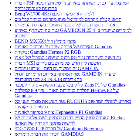
חברת FSP המיוצגת ע"י גטר, תשתתף באירוע ניו טק ותציג מגוון
פתרונות לאנרגיה ירוקה
Benq W1700 4K: למה הוא המקרן המנצח?
חדש! קטלוג מקרנים למונדיאל-מגוון מקרנים במחיר לכל כיס
אגודת הסטודנטים של הטכניון תומכת בקהילת הגיימרים
גטר טק תשתתף באירוע GAMECON לגיימרים שייערך ב- 25.4
בטכניון
BENQ MX550: מקרן מומלץ וזול
סקירות של צביקה שחר על עכברים ואוזניות Gamdias
ביקורת: Gamdias Hermes P2 RGB
גם השנה השתתפה גטר טק בכנס הגיימינג המוביל של מאקו
חברת MSI חושפת ליין חדש של מחשבים ניידים
זה ממשיך גם היום - אירוע גיימרים GAME IN
גטר תשתתף באירוע הגיימרים הגדול GAME IN שיערך
בתאריכים 28-29.3.18 בגני התערוכה
קליק בכל צבעי הקשת – סיקור לעכבר Zeus P1 של Gamdias
הקלדה במהירות האור – ציון 8.9 למקלדת Hermes P2 של
Gamdias
גטר תציג את מוצרי הענן של RUCKUS באירוע למנהלי המחשוב
ברשויות המקומיות
ציון 9 בסיקור לאוזניות Hephaestus P1 Gamdias
האגודה למען החייל בחרה להתקין רשת אלחוטית של Ruckus
לרישות מתקני הארחה של הארגון
סמינר טכני PTP של חברת Cambium Networks
הכירו את חברת גיימדיאז GAMDIAS