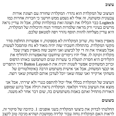
עיצוב
העיצוב של המקלדת הוא נהדר- המקלדת שחורה עם תצוגת אורות
צבעונית ומשתנה, זה אולי לא נשמע ממש חדשני כי חברות אחרות כמו
Logitech כבר הכלילו את תצוגה זאת במקלדות שלהן, אבל זה עדיין נראה
מרשים בעיניי ורק מראה שלמרות המחיר הנוח והיכולות של המקלדת,
היא עדיין מצליחה להוות תוסף נהדר ויפה לסטאפ שלכם.
מאפיין מאוד נוח, שרוב המקלדות לא מספקות, זו אפשרות החלפת סדר
מקשי המקלדת. בהתחלה חשבתי שזה יהיה מאוד לא נוח ומתסכל לעשות,
אבל מצאתי את זה די קל לביצוע ואני חושב שזה מאפיין מצוין שכל
מקלדת זקוקה לו. אולי יהיו גיימרים שיחשבו שהאפשרות להחליף את
הקלידים היא חסרת תועלת כי עשרות שנים השתמשנו באותו הדפוס
וברוב המשחקים אפשר לשנות ידנית את ה-Button Layout דרך התפריט
או קבצי המשחק, אבל אני אישית משתמש הרבה באימולטורים של
משחקי ארקייד ואני שמח שאני יוכל לעדכן אותם למשחק שאני רוצה.
העיצוב של המקלדת בכללי אולי יכול להתפס כגנרי ולא יצירתי, אבל אני
מוצא את העיצוב נהדר וקלאסי. המקלדת נראת רגילה אבל ברגע שמופע
האורות מתחיל ואתם באמת משתמשים בה, שום דבר אחר לא משנה.
ביצועים
החלטתי לבדוק את ביצועי המקלדת בשני אופנים: 1. כתיבה של סיקור זה,
לראות האם המקלדת נוחה עבור קלידה ממושכת ושהיא מגיבה טוב לקצב