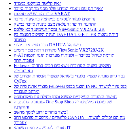
אין קליטה במקלט/ בממ"ד?
איך תגן עם מאגרי המידע שלך מפני מתקפות סייבר?
הדור החדש של סוללות VARAT
נרתמים לעזור לעסקים במלחמה בתקיפות סייבר
התרעה דחופה: העלאת מצב כוננות סייבר במשק
מסך הגיימינג הבא שלכם! ViewSonic VX2728J-2K
חגיגת השילוב המנצח בין DAHUA ו- GETTER היתה נוצצת
במיוחד
גטר תפיץ את מוצרי DAHUA בישראל
סקירת וידאו: מסך גיימינג ViewSonic VX2728J-2K
ה-AI תורמת לגידול בסייבר – ולפיתוח מערכות הגנה חכמות
וטובות יותר
Fellowes תשקיע בשנים הקרובות משאבים רבים בתחום
הארגונומיה
גטר גרופ מונתה למפיץ בלעדי בישראל למוצרי אבטחת המידע של
CyFox
מוצרי ארגונומיה של Fellowes הוצגו בכנס INNO כנס ציוד למשרד
ומרחב העבודה
חמשת הצעדים העיקריים למשא ומתן מוצלח עם מיקרוסופט
פנסוניק קונקט, ה- One Stop Shop של עולם המולטימדיה
וההקרנה
כיצד בוחרים זרוע למסך מחשב?
פלוטרים / מדפסות פורמט רחב CANON - מה הם יכולים לעשות
עבורך?
חוזרים להפגש - קבוצת משווקי IT