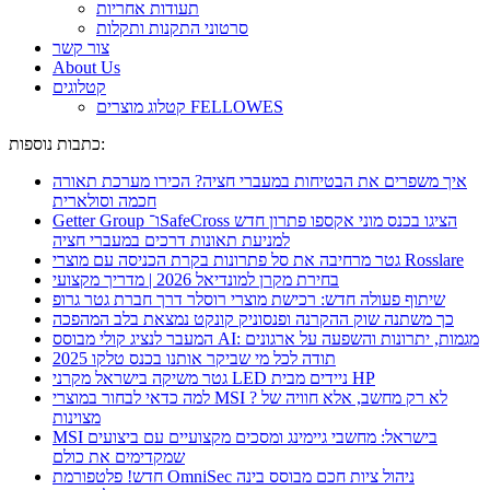
תעודות אחריות
סרטוני התקנות ותקלות
צור קשר
About Us
קטלוגים
קטלוג מוצרים FELLOWES
כתבות נוספות:
איך משפרים את הבטיחות במעברי חציה? הכירו מערכת תאורה
חכמה וסולארית
Getter Group ו־SafeCross הציגו בכנס מוני אקספו פתרון חדש
למניעת תאונות דרכים במעברי חציה
גטר מרחיבה את סל פתרונות בקרת הכניסה עם מוצרי Rosslare
בחירת מקרן למונדיאל 2026 | מדריך מקצועי
שיתוף פעולה חדש: רכישת מוצרי רוסלר דרך חברת גטר גרופ
כך משתנה שוק ההקרנה ופנסוניק קונקט נמצאת בלב המהפכה
המעבר לנציג קולי מבוסס AI: מגמות, יתרונות והשפעה על ארגונים
תודה לכל מי שביקר אותנו בכנס טלקו 2025
גטר משיקה בישראל מקרני LED ניידים מבית HP
למה כדאי לבחור במוצרי MSI ? לא רק מחשב, אלא חוויה של
מצוינות
MSI בישראל: מחשבי גיימינג ומסכים מקצועיים עם ביצועים
שמקדימים את כולם
חדש! פלטפורמת OmniSec ניהול ציות חכם מבוסס בינה