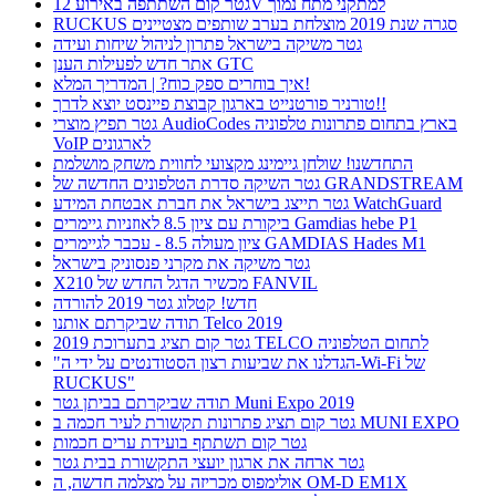
גטר קום השתתפה באירוע 12V למתקני מתח נמוך
RUCKUS סגרה שנת 2019 מוצלחת בערב שותפים מצטיינים
גטר משיקה בישראל פתרון לניהול שיחות ועידה
אתר חדש לפעילות הענן GTC
איך בוחרים ספק כוח? | המדריך המלא!
טורניר פורטנייט בארגון קבוצת פיינסט יוצא לדרך!!
גטר תפיץ מוצרי AudioCodes בארץ בתחום פתרונות טלפוניה
VoIP לארגונים
התחדשנו! שולחן גיימינג מקצועי לחווית משחק מושלמת
גטר השיקה סדרת הטלפונים החדשה של GRANDSTREAM
גטר תייצג בישראל את חברת אבטחת המידע WatchGuard
ביקורת עם ציון 8.5 לאוזניות גיימרים Gamdias hebe P1
ציון מעולה 8.5 - עכבר לגיימרים GAMDIAS Hades M1
גטר משיקה את מקרני פנסוניק בישראל
X210 מכשיר הדגל החדש של FANVIL
חדש! קטלוג גטר 2019 להורדה
תודה שביקרתם אותנו Telco 2019
גטר קום תציג בתערוכת 2019 TELCO לתחום הטלפוניה
"הגדלנו את שביעות רצון הסטודנטים על ידי ה-Wi-Fi של
RUCKUS"
תודה שביקרתם בביתן גטר Muni Expo 2019
גטר קום תציג פתרונות תקשורת לעיר חכמה ב MUNI EXPO
גטר קום תשתתף בועידת ערים חכמות
גטר ארחה את ארגון יועצי התקשורת בבית גטר
אולימפוס מכריזה על מצלמה חדשה, ה OM-D EM1X