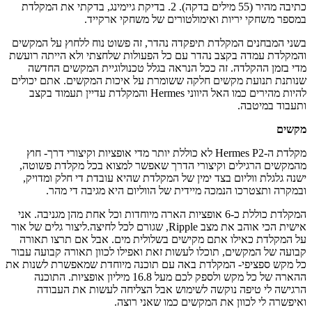
כתיבה מהיר (55 מילים בדקה). 2. בדיקת גיימינג, בדקתי את המקלדת
במספר משחקי יריות ואימולטורים של משחקי ארקייד.
בשני המבחנים המקלדת תיפקדה נהדר, זה פשוט נוח ללחוץ על המקשים
והמקלדת עמדה בקצב נהדר עם כל הפעולות שלחצתי ולא הייתה רועשת
מדי בזמן ההקלדה. זה ככל הנראה בגלל טכנולוגיית המקשים החדשה
שנותנת תנועת מקשים חלקה ששומרת על איכות המקשים. אתם יכולים
להיות מהירים כמו האל היווני Hermes והמקלדת עדיין תעמוד בקצב
ותעבוד במיטבה.
מקשים
מקלדת ה-Hermes P2 לא כוללת יותר מדי אופציות וקיצורי דרך- חוץ
מהמקשים הרגילים וקיצורי הדרך שאפשר למצוא בכל מקלדת פשוטה,
ישנה גלגלת ווליום בצד ימין של המקלדת שהיא עובדת די חלק ומדויק,
ובמקרה ותצטרכו הנמכה מיידית של הווליום היא מגיבה די מהר.
המקלדת כוללת כ-6 אופציות הארה מיוחדות וכל אחת מהן מגניבה. אני
אישית הכי אוהב את מצב Ripple, שגורם לכל לחיצה.ליצור גלים של אור
על המקלדת כאילו אתם מקישים בשלולית מים. אבל אם תרצו תאורה
קבועה של המקשים, תוכלו לעשות זאת ואפילו לכוון תאורה קבועה עבור
כל מקש ספציפי- המקלדת באה עם תוכנה מיוחדת שמאפשרת לשנות את
ההארה של כל מקש ולספק לכם מעל 16.8 מיליון אופציות. התוכנה
הרגישה לי טיפה נוקשה לשימוש אבל הצליחה לעשות את העבודה
ואיפשרה לי לכוון את המקשים כמו שאני רוצה.