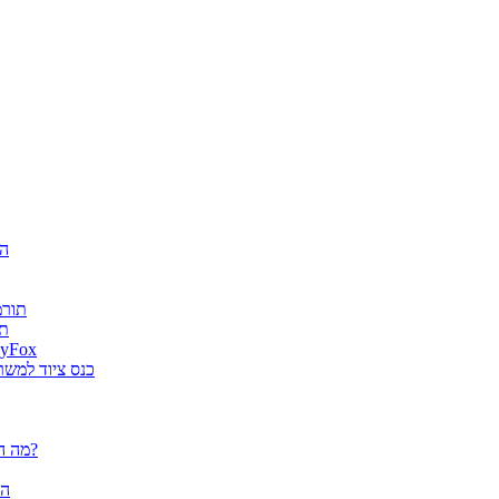
חגיג
ה-AI
es
גטר גרופ מונתה למפיץ בלעדי בישראל למוצרי א
מוצרי ארגונומיה של Fellowes הוצג
פלוטרים / מדפסות פורמט רחב CANON - מה הם יכולים לעשות עבורך?
הא