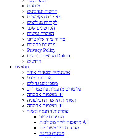
קבוצת גטר
מותגים
חדשות ועדכונים
מאמרים מקצועיים
לקוחות ממליצים
הסרטונים שלנו
הצהרת נגישות
מחזור ציוד אלקטרוני
מדיניות פרטיות
Privacy Policy
מפיצים מורשים Dahua
דרושים
תחומים
ארגונומיה ומטהרי אוויר
אבטחת מידע
מסכי מגע גדולים
פלוטרים מדפסות פורמט רחב
מצלמות אבטחה IP
תשתיות תקשורת וטלפוניה
מצלמות אבטחה IP
פתרונות הדפסה וגימור
מדפסות לייזר
מדפסות לייזר משולבות A4
מגרסות נייר משרדיות
מכונות כריכה