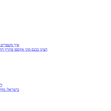
איך משפרים 
Getter Group ו־SafeCross הציגו בכנס מוני
למה
MSI בישראל: 