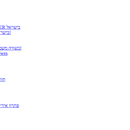
גטר גאה להציג: קבלת הנציגות הרשמית למוצרי COOLER MASTER בישראל
גטר משיקה נציגות בלעדית למוצרי Panasonic TOUGHBOOK בישראל!
בשורה משמחת ממשרד התקשורת – פטור מרישוי למערכות תקשורת אלחוטית!
הבריאות מתחילה בעבודה! הית
פתרו
מסך "27 VX2779-HD-PRO