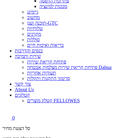
פתרונות הדפסה
מכונות למינציה
גיימינג
מחשוב
תוכנה וענן-GTC
טלוויזיות
מקרנים
סוללות
בריאות ואיכות חיים
כנסים והדרכות
שירות ותמיכה
פתיחת קריאת שירות
פתיחת קריאת שירות מצלמות אבטחה Dahua
תעודות אחריות
סרטוני התקנות ותקלות
צור קשר
About Us
קטלוגים
קטלוג מוצרים FELLOWES
0
סל הצעת מחיר