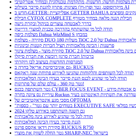
ת מצלמות חדשה: חדשנות, מתקדמת טכנולוגית ובמחיר אטרקטיבי
מיקרוסופט, גטר ופרו-ויז'ן מציגות: פתרון להגנת סייבר בשילוב AI
חבילת CYFOX COMPLETE חבילת הגנה מלאה במחיר מטורף
בדרך לאבטחה עוצרים בניהול ובקרת גישה
תודה לכל מי שהשתתף בהדרכה טכנית למוצרי דרייטק
מצלמת כיפה Dahua WizMind S במבחן
TiOC  של Dahua עם בינה מלאכותית
פרשנות | הבינה מלאכותית תציל חברות קטנות ובינוניות
וצר - מצלמת צינור TiOC 2.0 של Dahua עם בינה מלאכותית
ברכות! חברת סרגון רוכשת את חברת סיקלו
המגרסות החדשות בעיצוב לבן ויוקרתי
גם אוניברסיטת אריאל בחרה ב- RUCKUS
תודה לכל השותפים והלקוחות שהגיעו לאירוע פתיחת שנה ראקאס
תודה לכל מי שהגיע לכנס הגנת סייבר בעידן הבינה המלאכותית
גטר טק 360 - עולם שלם של פתרונות!
תתפה בכנס CYBER FOCUS EVENT - כנס אבטחת מידע
ריית נס ציונה בחרה Ruckus ושדרגה את תשתיות האינטרנט בעיר
מסכי מגע אינטראקטיביים של OPTOMA
תר עם גטר" - כספות EXECUTIVE SAFE עכשיו במלאי
גם השנה השתתפנו באירוע טלקו 2024
תודה לכל מי שהגיע לאירוע בינה מלאכותית
הגנת סייבר בעידן הבינה המלאכותית
סקירת וידאו אקסס פוינט RUCKUS R750
גטר החלה לשווק את מוצרי SHARP-NEC בישראל