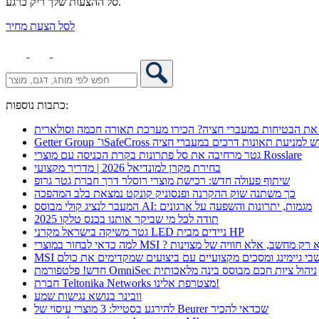
סל ההצעות שלך ריק כרגע.
לסל הצעת מחיר
כתבות נוספות:
את הבטיחות במעברי חציה? הכירו מערכת תאורה חכמה וסולארית
 אקספו פתרון חדש למניעת תאונות דרכים במעברי חציה
גטר מרחיבה את סל פתרונות בקרת הכניסה עם מוצרי Rosslare
בחירת מקרן למונדיאל 2026 | מדריך מקצועי
שיתוף פעולה חדש: רכישת מוצרי רוסלר דרך חברת גטר גרופ
כך משתנה שוק ההקרנה ופנסוניק קונקט נמצאת בלב המהפכה
המעבר לנציג קולי מבוסס AI: מגמות, יתרונות והשפעה על ארגונים
תודה לכל מי שביקר אותנו בכנס טלקו 2025
גטר משיקה בישראל מקרני LED ניידים מבית HP
 כדאי לבחור במוצרי MSI ? לא רק מחשב, אלא חוויה של מצוינות
מחשבי גיימינג ומסכים מקצועיים עם ביצועים שמקדימים את כולם
חדש! פלטפורמת OmniSec ניהול ציות חכם מבוסס בינה מלאכותית
חברת Teltonika Networks מצטרפת אלינו!
וובינר בנושא נגישות שמע
להירגע בסטייל: 3 מוצרי עיסוי של Beurer שכדאי להכיר