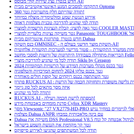
חדש בגטר! נציג שירות קולי מבוסס AI!
התקדמו למסכים המגע האינטראקטיביים מבית Optoma
תודה שהייתם חלק מתערוכת גטר 360!
אירוע הנגשת שמע ומולטימדיה מוצלח במיוחד
תודה למי שהגיע להדרכה טכנית מצלמות דאווה
חדש בגטר! פתרונות אינטרקום מבית Dahua
כנס השקה OMNISEC - השקת מוצר חדשני בעולם ה-AI!
רונות של זרועות למסכי מחשב Fellowes
תודה לכל מי שהגיע להדרכת מוצרי Siklu by Ceragon
גטר בכנס מנהלי מערכות המידע של הרשויות המקומיות 2024
גטר בכנס טלקו 2024 לתחום המרכזיות והטלפוניה
גטר השתתפה בכנס רוקחים של קופת חולים מאוחדת
ן RUCKUS AI : חווית גלישה משופרת ותחזוקה חכמה של הרשת
איזה מסך מתאים לכל סוג גיימר
תודה לכל מי שהגיע!
RUCKUS AI - המפתח לרשת חכמה ויעילה!
סדנת מומחים באבטחת מידע Cyfox XDR Mastery
Viewsonic  פתרון אידיאלי לגיימרים במחיר נגיש
מצלמת Dahua ANPR עם בינה מלאכותית במבחן
Dahua משיקה את DSS Professional V8.5 לניהול אבטחה קל ונוח
גטר קר מקדמת את הנגשת השמע בישראל
תודה לכל המשתתפים שהגיעו לאירוע סייפוקס