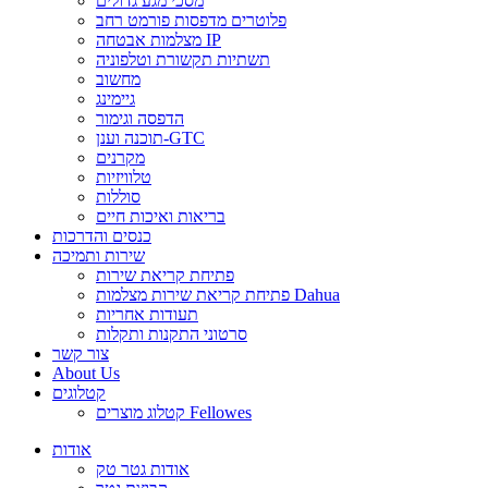
מסכי מגע גדולים
פלוטרים מדפסות פורמט רחב
מצלמות אבטחה IP
תשתיות תקשורת וטלפוניה
מחשוב
גיימינג
הדפסה וגימור
תוכנה וענן-GTC
מקרנים
טלוויזיות
סוללות
בריאות ואיכות חיים
כנסים והדרכות
שירות ותמיכה
פתיחת קריאת שירות
פתיחת קריאת שירות מצלמות Dahua
תעודות אחריות
סרטוני התקנות ותקלות
צור קשר
About Us
קטלוגים
קטלוג מוצרים Fellowes
אודות
אודות גטר טק