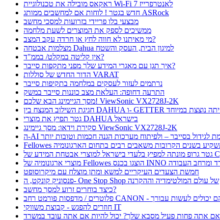
ראקאס מובילה את טכנולוגיית Wi-Fi 7 לאנטרפרייז
חדש בגטר ! לוחות אם למחשבים ממותג ASRock
מבצעי בלו פריידי בזרועות למסכי מחשב
ממשיכים לספק את המוצרים לשעת מלחמה
מי מאיתנו לא חווה לחץ או חרדה עקב המצב?
מצלמות אבטחה Dahua למיגון הבית, העסק והשטח
אין קליטה במקלט/ בממ"ד?
איך תגן עם מאגרי המידע שלך מפני מתקפות סייבר?
הדור החדש של סוללות VARAT
נרתמים לעזור לעסקים במלחמה בתקיפות סייבר
התרעה דחופה: העלאת מצב כוננות סייבר במשק
מסך הגיימינג הבא שלכם! ViewSonic VX2728J-2K
ת השילוב המנצח בין DAHUA ו- GETTER היתה נוצצת במיוחד
גטר תפיץ את מוצרי DAHUA בישראל
סקירת וידאו: מסך גיימינג ViewSonic VX2728J-2K
 תורמת לגידול בסייבר – ולפיתוח מערכות הגנה חכמות וטובות יותר
Fellow תשקיע בשנים הקרובות משאבים רבים בתחום הארגונומיה
בטחת המידע של CyFox
ו בכנס INNO כנס ציוד למשרד ומרחב העבודה
חמשת הצעדים העיקריים למשא ומתן מוצלח עם מיקרוסופט
פנסוניק קונקט, ה- One Stop Shop של עולם המולטימדיה וההקרנה
כיצד בוחרים זרוע למסך מחשב?
חוזרים להפגש - קבוצת משווקי IT
ם אתה פחות פעיל מסבא שלך? יכול להיות אם אתה עובד במשרד