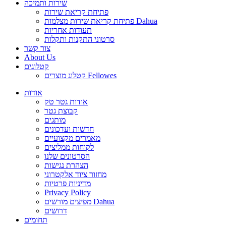
שירות ותמיכה
פתיחת קריאת שירות
פתיחת קריאת שירות מצלמות Dahua
תעודות אחריות
סרטוני התקנות ותקלות
צור קשר
About Us
קטלוגים
קטלוג מוצרים Fellowes
אודות
אודות גטר טק
קבוצת גטר
מותגים
חדשות ועדכונים
מאמרים מקצועיים
לקוחות ממליצים
הסרטונים שלנו
הצהרת נגישות
מחזור ציוד אלקטרוני
מדיניות פרטיות
Privacy Policy
מפיצים מורשים Dahua
דרושים
תחומים