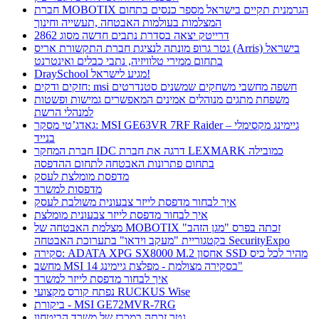
חברת MOBOTIX הגרמנית תקיים בישראל מספר כנסים בתחום
המצלמות בעולמות האבטחה ,תעשייה וחינוך
דרייטק יצאה בסדרת נתבים חדשה מסוג 2862
גטר גרופ מונתה לנציגת חברת התקשורת אריס (Arris) בישראל
בתחום ממירי טלוויזיה, נתבי כבלים ואינטרנט
DraySchool מגיע לישראל!
חזקים ודקים: msi חשפה מחשבי משחקים שמשנים סטנדרטים
משפחת מתגים מנוהלים אמינים המאפשרים גמישות ופשטות
למנהלי הרשת
גאדג’טי מסקר: MSI GE63VR 7RF Raider – גיימינג מקסימלי
בנייד
חברת המחקר IDC דרגה את חברת LEXMARK כמובילה
בתחום פתרונות האבטחה לתחום ההדפסה
מדפסת מומלצת לעסק
מדפסות למשרד
איך לבחור מדפסת לייזר צבעונית משולבת לעסק
איך לבחור מדפסת לייזר צבעונית מומלצת
מצלמת האבטחה של MOBOTIX זכתה בפרס "מגן הזהב"
בקטגוריית "מעקב וידאו" בתערוכת האבטחה SecurityExpo
סקירה: ADATA XPG SX8000 M.2 אחסון SSD מהיר לכל כיס
מחשב MSI בסקירה מצולמת - מפלצת גיימינג 14"
איך לבחור מדפסת לייזר למשרד
נפתח קורס מקצועי RUCKUS Wise
ביקורת - MSI GE72MVR-7RG
גטר זכתה במכרז של משרד הביטחון