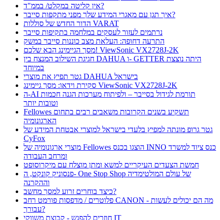
אין קליטה במקלט/ בממ"ד?
איך תגן עם מאגרי המידע שלך מפני מתקפות סייבר?
הדור החדש של סוללות VARAT
נרתמים לעזור לעסקים במלחמה בתקיפות סייבר
התרעה דחופה: העלאת מצב כוננות סייבר במשק
מסך הגיימינג הבא שלכם! ViewSonic VX2728J-2K
חגיגת השילוב המנצח בין DAHUA ו- GETTER היתה נוצצת
במיוחד
גטר תפיץ את מוצרי DAHUA בישראל
סקירת וידאו: מסך גיימינג ViewSonic VX2728J-2K
ה-AI תורמת לגידול בסייבר – ולפיתוח מערכות הגנה חכמות
וטובות יותר
Fellowes תשקיע בשנים הקרובות משאבים רבים בתחום
הארגונומיה
גטר גרופ מונתה למפיץ בלעדי בישראל למוצרי אבטחת המידע של
CyFox
מוצרי ארגונומיה של Fellowes הוצגו בכנס INNO כנס ציוד למשרד
ומרחב העבודה
חמשת הצעדים העיקריים למשא ומתן מוצלח עם מיקרוסופט
פנסוניק קונקט, ה- One Stop Shop של עולם המולטימדיה
וההקרנה
כיצד בוחרים זרוע למסך מחשב?
פלוטרים / מדפסות פורמט רחב CANON - מה הם יכולים לעשות
עבורך?
חוזרים להפגש - קבוצת משווקי IT