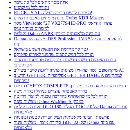
איזה מסך מתאים לכל סוג גיימר
תודה לכל מי שהגיע!
RUCKUS AI - המפתח לרשת חכמה ויעילה!
סדנת מומחים באבטחת מידע Cyfox XDR Mastery
מסך Viewsonic "27 VX2779-HD-PRO פתרון אידיאלי
לגיימרים במחיר נגיש
מצלמת Dahua ANPR עם בינה מלאכותית במבחן
Dahua משיקה את DSS Professional V8.5 לניהול אבטחה קל
ונוח
גטר קר מקדמת את הנגשת השמע בישראל
תודה לכל המשתתפים שהגיעו לאירוע סייפוקס
סדרת מצלמות חדשה: חדשנות, מתקדמת טכנולוגית ובמחיר
אטרקטיבי
מיקרוסופט, גטר ופרו-ויז'ן מציגות: פתרון להגנת סייבר בשילוב AI
חדש ב-GETTER: אפליקציית GETTER DAHUA למתקינים
ומפיצים!
חבילת CYFOX COMPLETE חבילת הגנה מלאה במחיר מטורף
בדרך לאבטחה עוצרים בניהול ובקרת גישה
תודה לכל מי שהשתתף בהדרכה טכנית למוצרי דרייטק
מצלמת כיפה Dahua WizMind S במבחן
סקירה - מצלמת DUO 180 מעלות TiOC 2.0 של Dahua עם בינה
מלאכותית
פרשנות | הבינה מלאכותית תציל חברות קטנות ובינוניות
סקירת מוצר - מצלמת צינור TiOC 2.0 של Dahua עם בינה
מלאכותית