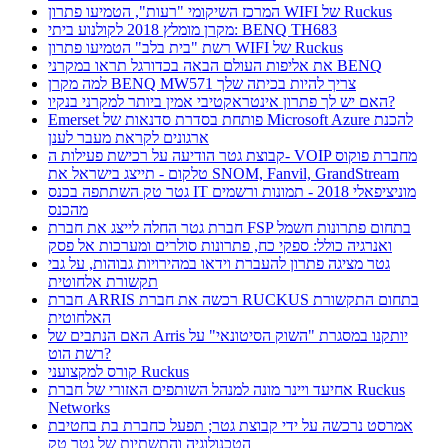
המרכז השיקומי "רעות", הטמיעו פתרון WIFI של Ruckus
מקרן מומלץ 2018 לקולנוע ביתי: BENQ TH683
רשת "בית בלב" הטמיעו פתרון WIFI של Ruckus
את אליפות העולם הבאה בכדורגל תראו במקרני BENQ
למה מקרן BENQ MW571 צריך להיות בכיתה שלך
האם יש לך פתרון אינטראקטיבי אמין ביותר למקרני בנקיו?
Emerset פותחת בסדרת סדנאות של Microsoft Azure להכנת
ארגונים לקראת מעבר לענן
קבוצת גטר הודיעה על רכישת פעילות ה- VOIP מחברת פוקוס
טלקום - תייצג בישראל את SNOM, Fanvil, GrandStream
גטר טק השתתפה בכנס IT מוניציפאלי 2018 - תמונות ורשמים
מהכנס
חברת גטר החלה לייצג את חברת FSP בתחום פתרונות חשמל
ואנרגיה כולל: ספקי כח, פתרונות סולרים ומערכות אל פסק
גטר מציגה פתרון להעברת וידאו במהירויות גבוהות, על גבי
תקשורת אלחוטית
חברת ARRIS רכשה את חברת RUCKUS בתחום התקשורת
האלחוטית
האם הנתבים של Arris יותקנו במסגרת "השוק הסיטונאי" על
רשת הוט?
קורס למקצועני Ruckus
אחיעד ויינר מונה למנהל השותפים האזורי של חברת Ruckus
Networks
אמרסט נרכשה על ידי קבוצת גטר; תפעל כחברת בת בחטיבת
הטכנולוגיה והתשתיות של גטר טק