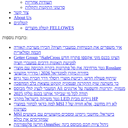
תעודות אחריות
סרטוני התקנות ותקלות
צור קשר
About Us
קטלוגים
קטלוג מוצרים FELLOWES
כתבות נוספות:
איך משפרים את הבטיחות במעברי חציה? הכירו מערכת תאורה
חכמה וסולארית
Getter Group ו־SafeCross הציגו בכנס מוני אקספו פתרון חדש
למניעת תאונות דרכים במעברי חציה
גטר מרחיבה את סל פתרונות בקרת הכניסה עם מוצרי Rosslare
בחירת מקרן למונדיאל 2026 | מדריך מקצועי
שיתוף פעולה חדש: רכישת מוצרי רוסלר דרך חברת גטר גרופ
כך משתנה שוק ההקרנה ופנסוניק קונקט נמצאת בלב המהפכה
המעבר לנציג קולי מבוסס AI: מגמות, יתרונות והשפעה על ארגונים
תודה לכל מי שביקר אותנו בכנס טלקו 2025
גטר משיקה בישראל מקרני LED ניידים מבית HP
למה כדאי לבחור במוצרי MSI ? לא רק מחשב, אלא חוויה של
מצוינות
MSI בישראל: מחשבי גיימינג ומסכים מקצועיים עם ביצועים
שמקדימים את כולם
חדש! פלטפורמת OmniSec ניהול ציות חכם מבוסס בינה