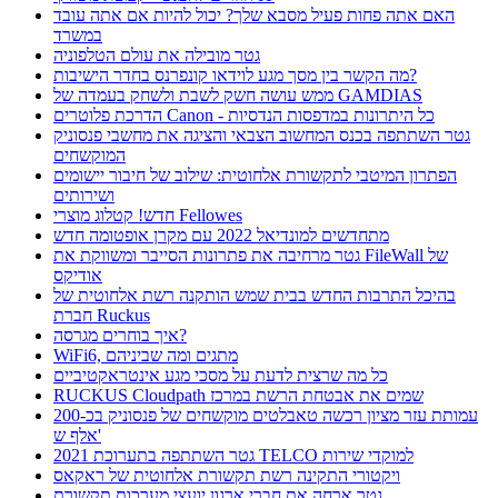
האם אתה פחות פעיל מסבא שלך? יכול להיות אם אתה עובד
במשרד
גטר מובילה את עולם הטלפוניה
מה הקשר בין מסך מגע לוידאו קונפרנס בחדר הישיבות?
ממש עושה חשק לשבת ולשחק בעמדה של GAMDIAS
הדרכת פלוטרים Canon - כל היתרונות במדפסות הנדסיות
גטר השתתפה בכנס המחשוב הצבאי והציגה את מחשבי פנסוניק
המוקשחים
הפתרון המיטבי לתקשורת אלחוטית: שילוב של חיבור יישומים
ושירותים
חדש! קטלוג מוצרי Fellowes
מתחדשים למונדיאל 2022 עם מקרן אופטומה חדש
גטר מרחיבה את פתרונות הסייבר ומשווקת את FileWall של
אודיקס
בהיכל התרבות החדש בבית שמש הותקנה רשת אלחוטית של
חברת Ruckus
איך בוחרים מגרסה?
WiFi6, מתגים ומה שביניהם
כל מה שרצית לדעת על מסכי מגע אינטראקטיביים
RUCKUS Cloudpath שמים את אבטחת הרשת במרכז
עמותת עזר מציון רכשה טאבלטים מוקשחים של פנסוניק בכ-200
אלף ש'
גטר השתתפה בתערוכת 2021 TELCO למוקדי שירות
ויקטורי התקינה רשת תקשורת אלחוטית של ראקאס
גטר ארחה את חברי ארגון יועצי מערכות תקשורת