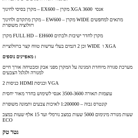
מקרן בסיסי לחינוך – EX600 – מקרן XGA 3600 אנסי
מקרן מתקדם ולחינוך – EW600 – מקרן WIDE מתאים למחפשים
רזולוציה משופרת
מקרן FULL HD – EH600 מקרן לחדר ישיבות ולבתים
וכן 2 דגמים בעלי עדשות טווח קצר ברזולוציית WIDE ו XGA
מאפיינים נוספים :
מערכת סגורה מיוחדת המגינה על המקרן מפני אבק ומבטיחה אורך חיים
למנורה ולגלגל הצבעים
2 כניסות HDMI וכניסת VGA
עוצמות תאורה 3500-3600 אנסי לשימוש בחדר מאור יחסית
קונטרס גבוה – 1:200000 לאיכות צבעים ותמונה משופרת
שעות מנורה מינימום 5000 שעות במצב נורמלי ועד 15 אלף שעות במצב
ECO
גטר טק