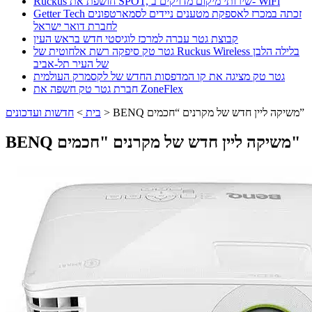
Ruckus חושפת את SPOT, שירותי מיקום מדויקים ב- WiFi
Getter Tech זכתה במכרז לאספקת מטענים ניידים לסמארטפונים
לחברת דואר ישראל
קבוצת גטר עברה למרכז לוגיסטי חדש בראש העין
גטר טק סיפקה רשת אלחוטית של Ruckus Wireless בלילה הלבן
של העיר תל-אביב
גטר טק מציגה את קו המדפסות החדש של לקסמרק העולמית
חברת גטר טק חשפה את ZoneFlex
BENQ משיקה ליין חדש של מקרנים “חכמים”
>
בית
>
חדשות ועדכונים
BENQ משיקה ליין חדש של מקרנים "חכמים"