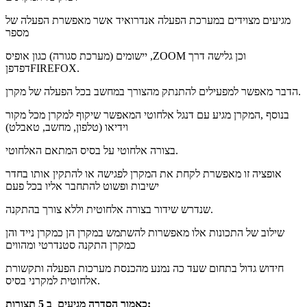
מגיעים מצוידים במערכת הפעלה אנדרואיד אשר מאפשרת הפעלה של
מספר
יישומים (מערכת סגורה) כגון אופיס ,ZOOM וכן גלישה דרך
דפדפןFIREFOX.
הדבר מאפשר למפעילים להתנתק מהצורך במחשב בכל הפעלה של מקרן.
בנוסף ,המקרן מגיע עם דנגל אלחוטי המאפשר שיקוף למקרן מכל מקור
וידיאו (טלפון, מחשב, טאבלט)
בצורה אלחוטי על בסיס המתאם האלחוטי.
אופציה זו מאפשרת לקחת את המקרן לפגישה או להתקין אותו בחדר
ישיבות ופשוט להתחבר אליו בכל פעם
שנדרש שידור בצורה אלחוטית וללא צורך בהתקנה.
שילוב של התכונות אלו מאפשרות להשתמש במקרן הן כמקרן נייד והן
כמקרן התקנה סטנדרטי ומהווים
חידוש גדול בתחום שעד כה נמנע מהכנסת מערכות הפעלה ותקשורת
אלחוטית למקרני בסיס.
כאמור הסדרה מגיעים ב 5 תצורות: