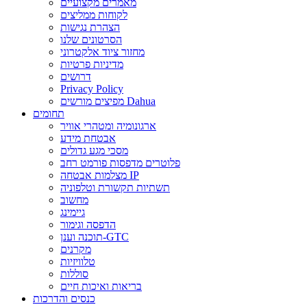
מאמרים מקצועיים
לקוחות ממליצים
הצהרת נגישות
הסרטונים שלנו
מחזור ציוד אלקטרוני
מדיניות פרטיות
דרושים
Privacy Policy
מפיצים מורשים Dahua
תחומים
ארגונומיה ומטהרי אוויר
אבטחת מידע
מסכי מגע גדולים
פלוטרים מדפסות פורמט רחב
מצלמות אבטחה IP
תשתיות תקשורת וטלפוניה
מחשוב
גיימינג
הדפסה וגימור
תוכנה וענן-GTC
מקרנים
טלוויזיות
סוללות
בריאות ואיכות חיים
כנסים והדרכות