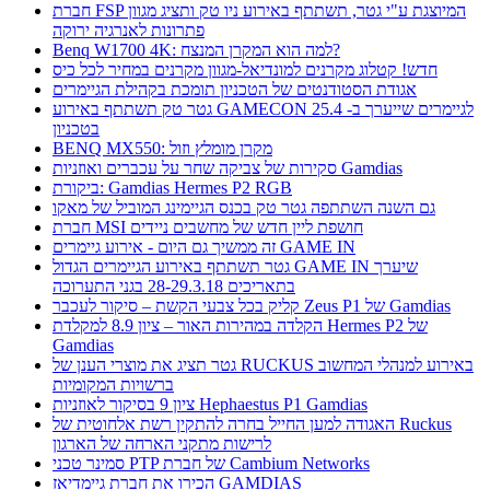
חברת FSP המיוצגת ע"י גטר, תשתתף באירוע ניו טק ותציג מגוון
פתרונות לאנרגיה ירוקה
Benq W1700 4K: למה הוא המקרן המנצח?
חדש! קטלוג מקרנים למונדיאל-מגוון מקרנים במחיר לכל כיס
אגודת הסטודנטים של הטכניון תומכת בקהילת הגיימרים
גטר טק תשתתף באירוע GAMECON לגיימרים שייערך ב- 25.4
בטכניון
BENQ MX550: מקרן מומלץ וזול
סקירות של צביקה שחר על עכברים ואוזניות Gamdias
ביקורת: Gamdias Hermes P2 RGB
גם השנה השתתפה גטר טק בכנס הגיימינג המוביל של מאקו
חברת MSI חושפת ליין חדש של מחשבים ניידים
זה ממשיך גם היום - אירוע גיימרים GAME IN
גטר תשתתף באירוע הגיימרים הגדול GAME IN שיערך
בתאריכים 28-29.3.18 בגני התערוכה
קליק בכל צבעי הקשת – סיקור לעכבר Zeus P1 של Gamdias
הקלדה במהירות האור – ציון 8.9 למקלדת Hermes P2 של
Gamdias
גטר תציג את מוצרי הענן של RUCKUS באירוע למנהלי המחשוב
ברשויות המקומיות
ציון 9 בסיקור לאוזניות Hephaestus P1 Gamdias
האגודה למען החייל בחרה להתקין רשת אלחוטית של Ruckus
לרישות מתקני הארחה של הארגון
סמינר טכני PTP של חברת Cambium Networks
הכירו את חברת גיימדיאז GAMDIAS