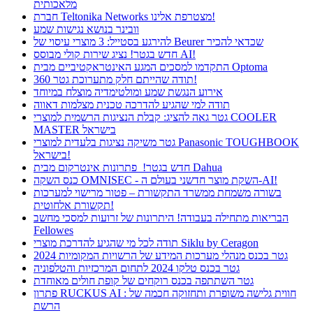
מלאכותית
חברת Teltonika Networks מצטרפת אלינו!
וובינר בנושא נגישות שמע
להירגע בסטייל: 3 מוצרי עיסוי של Beurer שכדאי להכיר
חדש בגטר! נציג שירות קולי מבוסס AI!
התקדמו למסכים המגע האינטראקטיביים מבית Optoma
תודה שהייתם חלק מתערוכת גטר 360!
אירוע הנגשת שמע ומולטימדיה מוצלח במיוחד
תודה למי שהגיע להדרכה טכנית מצלמות דאווה
גטר גאה להציג: קבלת הנציגות הרשמית למוצרי COOLER
MASTER בישראל
גטר משיקה נציגות בלעדית למוצרי Panasonic TOUGHBOOK
בישראל!
חדש בגטר! פתרונות אינטרקום מבית Dahua
כנס השקה OMNISEC - השקת מוצר חדשני בעולם ה-AI!
בשורה משמחת ממשרד התקשורת – פטור מרישוי למערכות
תקשורת אלחוטית!
הבריאות מתחילה בעבודה! היתרונות של זרועות למסכי מחשב
Fellowes
תודה לכל מי שהגיע להדרכת מוצרי Siklu by Ceragon
גטר בכנס מנהלי מערכות המידע של הרשויות המקומיות 2024
גטר בכנס טלקו 2024 לתחום המרכזיות והטלפוניה
גטר השתתפה בכנס רוקחים של קופת חולים מאוחדת
פתרון RUCKUS AI : חווית גלישה משופרת ותחזוקה חכמה של
הרשת