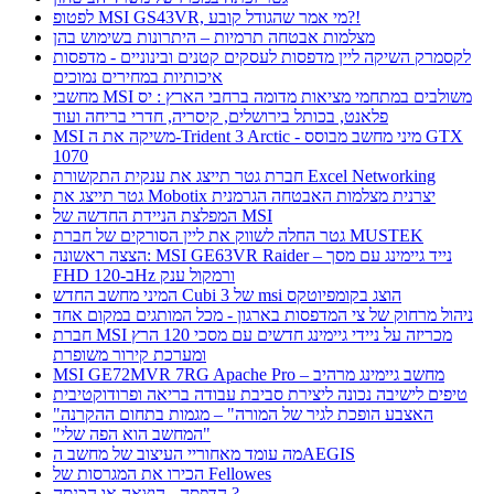
לפטופ MSI GS43VR, מי אמר שהגודל קובע?!
מצלמות אבטחה תרמיות – היתרונות בשימוש בהן
לקסמרק השיקה ליין מדפסות לעסקים קטנים ובינוניים - מדפסות
איכותיות במחירים נמוכים
מחשבי MSI משולבים במתחמי מציאות מדומה ברחבי הארץ : יס
פלאנט, בכותל בירושלים, קיסריה, חדרי בריחה ועוד
MSI משיקה את ה-Trident 3 Arctic - מיני מחשב מבוסס GTX
1070
חברת גטר תייצג את ענקית התקשורת Excel Networking
גטר תייצג את Mobotix יצרנית מצלמות האבטחה הגרמנית
המפלצת הניידת החדשה של MSI
גטר החלה לשווק את ליין הסורקים של חברת MUSTEK
הצצה ראשונה: MSI GE63VR Raider – נייד גיימינג עם מסך
FHD ב-120Hz ורמקול ענק
המיני מחשב החדש Cubi 3 של msi הוצג בקומפיוטקס
ניהול מרחוק של צי המדפסות בארגון - מכל המותגים במקום אחד
חברת MSI מכריזה על ניידי גיימינג חדשים עם מסכי 120 הרץ
ומערכת קירור משופרת
MSI GE72MVR 7RG Apache Pro – מחשב גיימינג מרהיב
טיפים לישיבה נכונה ליצירת סביבת עבודה בריאה ופרודוקטיבית
"האצבע הופכת לגיר של המורה" – מגמות בתחום ההקרנה
"המחשב הוא הפה שלי"
מה עומד מאחוריי העיצוב של מחשב הAEGIS
הכירו את המגרסות של Fellowes
הדפסה - הוצאה או הכנסה ?