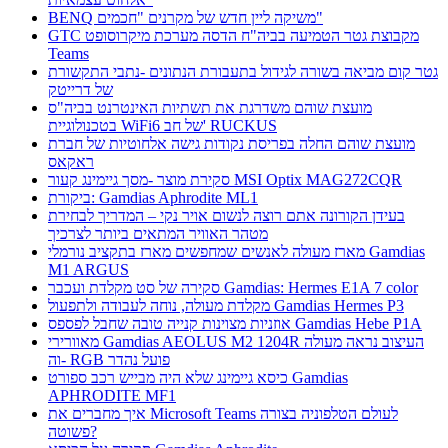
BENQ משיקה ליין חדש של מקרנים "חכמים"
GTC מקבוצת גטר הטמיעה בביה"ח הדסה מערכת מיקרוסופט
Teams
גטר קום מביאה בשורה לגידול בתעבורת הנתונים -נתבי התקשורת
של דרייטק
מועצת שוהם משדרגת את תשתיות האינטרנט בביה"ס
בטכנולוגיית WiFi6 של חב' RUCKUS
מועצת שוהם החלה בפריסת נקודות גישה אלחוטיות של חברת
ראקאס
סקירת מוצר -מסך גיימינג קעור MSI Optix MAG272CQR
ביקורת: Gamdias Aphrodite ML1
בעידן הקורונה אתם רוצה לנשום אויר נקי – המדריך לבחירת
מטהר האוויר המתאים ביותר לצרכיך
מארז מעולה לאנשים שמחפשים מארז בתקציב נורמלי Gamdias
M1 ARGUS
סקירה של סט מקלדת ועכבר Gamdias: Hermes E1A 7 color
מקלדת מעולה, נוחה לעבודה ולתפעול Gamdias Hermes P3
אוזניות מצוינות קנייה טובה שחבל לפספס Gamdias Hebe P1A
מאוורירי Gamdias AEOLUS M2 1204R העיצוב נראה מעולה
וה- RGB פועל נהדר
כיסא גיימינג שלא היה מבייש רכב ספורט Gamdias
APHRODITE MF1
איך מחברים את Microsoft Teams לעולם הטלפוניה בצורה
פשוטה?