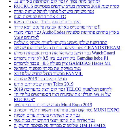
גטר קום השתתפה באירוע 12V למתקני מתח נמוך
RUCKUS סגרה שנת 2019 מוצלחת בערב שותפים מצטיינים
גטר משיקה בישראל פתרון לניהול שיחות ועידה
אתר חדש לפעילות הענן GTC
איך בוחרים ספק כוח? | המדריך המלא!
טורניר פורטנייט בארגון קבוצת פיינסט יוצא לדרך!!
גטר תפיץ מוצרי AudioCodes בארץ בתחום פתרונות טלפוניה
VoIP לארגונים
התחדשנו! שולחן גיימינג מקצועי לחווית משחק מושלמת
גטר השיקה סדרת הטלפונים החדשה של GRANDSTREAM
גטר תייצג בישראל את חברת אבטחת המידע WatchGuard
ביקורת עם ציון 8.5 לאוזניות גיימרים Gamdias hebe P1
ציון מעולה 8.5 - עכבר לגיימרים GAMDIAS Hades M1
גטר משיקה את מקרני פנסוניק בישראל
X210 מכשיר הדגל החדש של FANVIL
חדש! קטלוג גטר 2019 להורדה
תודה שביקרתם אותנו Telco 2019
גטר קום תציג בתערוכת 2019 TELCO לתחום הטלפוניה
"הגדלנו את שביעות רצון הסטודנטים על ידי ה-Wi-Fi של
RUCKUS"
תודה שביקרתם בביתן גטר Muni Expo 2019
גטר קום תציג פתרונות תקשורת לעיר חכמה ב MUNI EXPO
גטר קום תשתתף בועידת ערים חכמות
גטר ארחה את ארגון יועצי התקשורת בבית גטר
אולימפוס מכריזה על מצלמה חדשה, ה OM-D EM1X