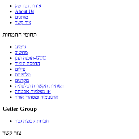
אודות גטר טק
About Us
מותגים
צור קשר
תחומי התמחות
גיימינג
מחשוב
תוכנה וענן-GTC
הדפסה וגימור
צילום
טלוויזיות
מקרנים
תשתיות תקשורת וטלפוניה
מצלמות אבטחה IP
ארגונומיה ומטהרי אוויר
Getter Group
חברות קבוצת גטר
צור קשר