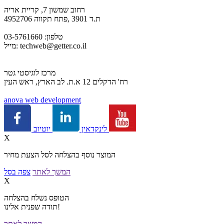
רחוב שמשון 7, קריית אריה
ת.ד 3901 ,פתח תקווה 4952706
טלפון: 03-5761660
techweb@getter.co.il
מייל:
מרכז לוגיסטי גטר
רח' הדקלים 12 א.ת. לב הארץ, ראש העין
a
nova web development
יוטיוב
לינקדאין
X
המוצר נוסף בהצלחה לסל הצעת מחיר
המשך לאתר
צפה בסל
X
הטופס נשלח בהצלחה
תודה שפנית אלינו!
המשך לאתר