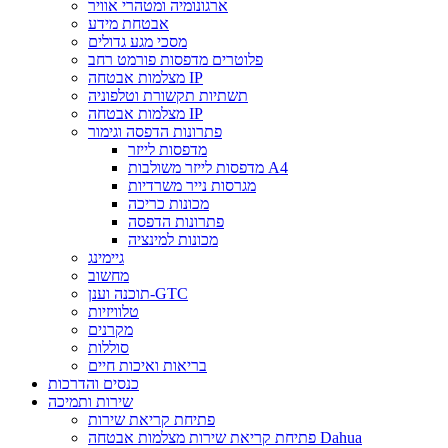
ארגונומיה ומטהרי אוויר
אבטחת מידע
מסכי מגע גדולים
פלוטרים מדפסות פורמט רחב
מצלמות אבטחה IP
תשתיות תקשורת וטלפוניה
מצלמות אבטחה IP
פתרונות הדפסה וגימור
מדפסות לייזר
מדפסות לייזר משולבות A4
מגרסות נייר משרדיות
מכונות כריכה
פתרונות הדפסה
מכונות למינציה
גיימינג
מחשוב
תוכנה וענן-GTC
טלוויזיות
מקרנים
סוללות
בריאות ואיכות חיים
כנסים והדרכות
שירות ותמיכה
פתיחת קריאת שירות
פתיחת קריאת שירות מצלמות אבטחה Dahua