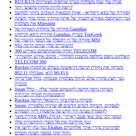
RUCKUS סגרה עוד שנה מוצלחת בערב שותפים מצטיינים
רוצה להיות מתקין מקצועי יותר?
סקירה של כסא גיימדיאז - אחת הכסאות הטובים ביותר למחשב!
גטר השתתפה באירוע השנתי של ארגון מתקיני מתח נמוך והציגה
את מצלמות Milesight
סקירה על מקלדת האורות של Gamdias
סקירת כיסא הגיימינג Gamdias בערוץ TopGeek
סקירה של זיו רוזנפלד על המסך הקעור של MSI
השוברים שלך שווים הרבה כסף!
תודה שהשתתפתם באירוע 360 TELECOM
"האלחוט נתפס כחלופה מושכת לסלולר"- סיכום אירוע תקשורת
TELECOM 360
Ruckus משיקה את נקודת הגישה הראשונה בעולם שתומכת
בתקן 802.11ax, הוא Wi-Fi 6
גטר תציג פתרון שלם לניהול מצלמות אבטחה, כולל אנליטיקה
מובנית
Jusan השיקה גרסה חדשה לקונטקט סנטר שלה – כולל
התממשקות למדיה חברתית
Ruckus משיקה גרסת בקר וירטואלי חדשה
Snom, יצרנית טלפוניית IP לעסקים, השיקה דגמים חדשים
לקסמרק מציגה דור חדש של מדפסות לייזר לעסקים
סקירת מוצר MPG27CQ: "המסך הכי טוב שאי פעם ראיתי
גטר מרחיבה את סל מוצרי התקשורת שלה
גטר-טק תייצג את Ekahau לפתרונות סקרי אתר אלחוטיים
ניהול תוכן במסכי תצוגה חכמים