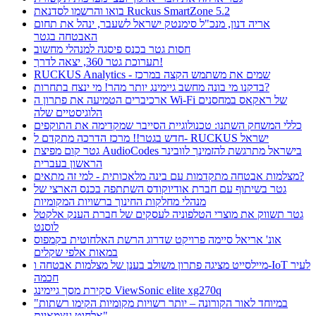
בואו והרשמו לסדנאת Ruckus SmartZone 5.2
אריה דנון, מנכ"ל סימנטק ישראל לשעבר, ינהל את תחום
האבטחה בגטר
חסות גטר בכנס פיסגה למנהלי מחשוב
תערוכת גטר 360, יצאה לדרך!
RUCKUS Analytics - שמים את משתמש הקצה במרכז
בדקנו מי בונה מחשב גיימינג יותר מהר! מי ינצח בתחרות?
ארכיברים הטמיעה את פתרון ה Wi-Fi של ראקאס במחסנים
הלוגיסטיים שלה
כללי המשחק השתנו: טכנולוגיית הסייבר שמקדימה את התוקפים
חדש בגטר!! מרכז הדרכה מתקדם ל- RUCKUS ישראל
גטר קום מפיצת AudioCodes בישראל מתרגשת להזמינך לוובינר
הראשון בעברית
מצלמות אבטחה מתקדמות עם בינה מלאכותית - למי זה מתאים?
גטר בשיתוף עם חברת אודיוקודס השתתפה בכנס הארצי של
מנהלי מחלקות החינוך ברשויות המקומיות
גטר תשווק את מוצרי הטלפוניה לעסקים של חברת הענק אלקטל
לוסנט
אונ' אריאל סיימה פרויקט שדרוג הרשת האלחוטית בקמפוס
במאות אלפי שקלים
מיילסייט מציגה פתרון משולב בענן של מצלמות אבטחה ו-IoT לעיר
חכמה
סקירת מסך גיימינג ViewSonic elite xg270q
"במיוחד לאור הקורונה – יותר רשויות מקומיות הקימו רשתות
אלחוט עצמאיות"