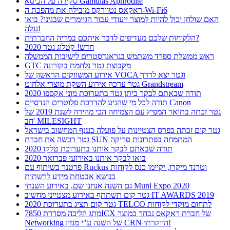
סקירה על הכיסא Gamdias Aphrodite
ראקאס נטוורקס מובילה את מהפכת ה-Wi-Fi6
האם שולחן יכול להיות למוצר ייעודי עבור הגיימרים שבנינו? בואו
נגלה!
הלקוחות שלכם מעדיפים לדבר איתכם במדיה החברתית?
חדש! קטלוג גטר 2020
ראש ממשלת ספרד משתמש בגראנדסטרים לישיבות הממשלה
GTC מקבוצת גטר נלחמת בקורונה
אירוע המשווקים הראשון של VOCA וגטר יצא לדרך
גטר ערכה אירוע השקת מוצרי אלחוט Grandstream
תודה שבאתם לבקר ביתן גטר בתערוכת מוני אקספו 2020
תודה לכל מי שהגיע להדרכת פלוטרים הנדסיים Canon
גטר זכתה בתואר המפיץ עם הצמיחה הכי מהירה לשנת 2019 של
חב' MILESIGHT
גטר קום זכתה בפרס הצטיינות על פועלה בענף המחשוב בישראל
גטר רכשה את חברת SUN המתמחה בפתרונות סריקה
תודה שבאתם לבקר אותנו בתערוכת טלקו 2020
בואו לבקר אותנו באירועי פברואר 2020
פרטנר בשיתוף עם Ruckus וטרנד מיקרו, יקיימו כנס לקוחות
בנושא אבטחת מידע לרשתות
גם השנה אנחנו שם, באירוע השנתי Muni Expo 2020
גטר קום תשתתף באירוע מצטייני מחשוב IT AWARDS 2019
גטר קום תציג בתערוכת 2020 TELCO לתחום מוקדי לקוחות
מתג הליבה מסדרת 7850ICX של חברת ראקאס נבחר כמוצר
Networking של השנה ע"י מגזין CRN היוקרתי!