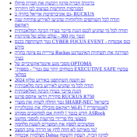
ברכות! חברת סרגון רוכשת את חברת סיקלו
המגרסות החדשות בעיצוב לבן ויוקרתי
גם אוניברסיטת אריאל בחרה ב- RUCKUS
תודה לכל השותפים והלקוחות שהגיעו לאירוע פתיחת שנה
ראקאס
תודה לכל מי שהגיע לכנס הגנת סייבר בעידן הבינה המלאכותית
גטר טק 360 - עולם שלם של פתרונות!
גטר השתתפה בכנס CYBER FOCUS EVENT - כנס אבטחת
מידע
עיריית נס ציונה בחרה Ruckus ושדרגה את תשתיות האינטרנט
בעיר
מסכי מגע אינטראקטיביים של OPTOMA
"בטוחים יותר עם גטר" - כספות EXECUTIVE SAFE עכשיו
במלאי
גם השנה השתתפנו באירוע טלקו 2024
תודה לכל מי שהגיע לאירוע בינה מלאכותית
הגנת סייבר בעידן הבינה המלאכותית
סקירת וידאו אקסס פוינט RUCKUS R750
גטר החלה לשווק את מוצרי SHARP-NEC בישראל
ראקאס מובילה את טכנולוגיית Wi-Fi 7 לאנטרפרייז
חדש בגטר ! לוחות אם למחשבים ממותג ASRock
מבצעי בלו פריידי בזרועות למסכי מחשב
ממשיכים לספק את המוצרים לשעת מלחמה
מי מאיתנו לא חווה לחץ או חרדה עקב המצב?
מצלמות אבטחה Dahua למיגון הבית, העסק והשטח