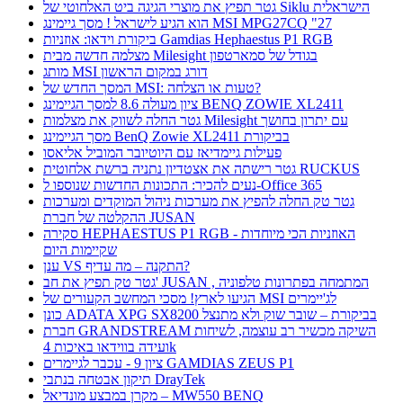
גטר תפיץ את מוצרי הגיגה ביט האלחוטי של Siklu הישראלית
הוא הגיע לישראל ! מסך גיימינג MSI MPG27CQ "27
ביקורת וידאו: אוזניות Gamdias Hephaestus P1 RGB
מצלמה חדשה מבית Milesight בגודל של סמארטפון
מותג MSI דורג במקום הראשון
המסך החדש של MSI: טעות או הצלחה?
ציון מעולה 8.6 למסך הגיימינג BENQ ZOWIE XL2411
גטר החלה לשווק את מצלמות Milesight עם יתרון בחושך
מסך הגיימינג BenQ Zowie XL2411 בביקורת
פעילות גיימדיאז עם היוטיובר המוביל אליאסו
גטר רישתה את אצטדיון נתניה ברשת אלחוטית RUCKUS
נעים להכיר: התכונות החדשות שנוספו ל-Office 365
גטר טק החלה להפיץ את מערכות ניהול המוקדים ומערכות
ההקלטה של חברת JUSAN
סקירה HEPHAESTUS P1 RGB - האוזניות הכי מיוחדות
שקיימות היום
ענן VS התקנה – מה עדיף?
גטר טק תפיץ את חב' JUSAN , המתמחה בפתרונות טלפוניה
הגיעו לארץ! מסכי המחשב הקעורים של MSI לג'יימרים
כונן ADATA XPG SX8200 בביקורת – שובר שוק ולא מתנצל
חברת GRANDSTREAM השיקה מכשיר רב עוצמה, לשיחות
ועידה בווידאו באיכות 4k
ציון 9 - עכבר לגיימרים GAMDIAS ZEUS P1
תיקון אבטחה בנתבי DrayTek
מקרן במבצע מונדיאל – MW550 BENQ