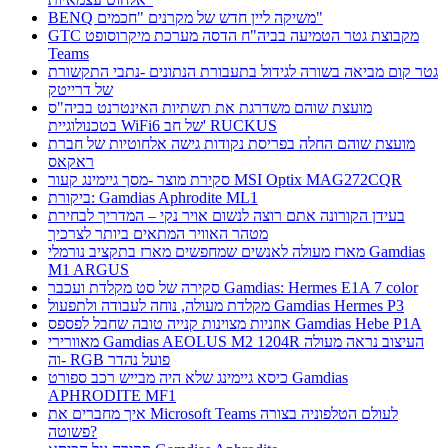
BENQ משיקה ליין חדש של מקרנים "חכמים"
GTC מקבוצת גטר הטמיעה בביה"ח הדסה מערכת מיקרוסופט
Teams
גטר קום מביאה בשורה לגידול בתעבורת הנתונים -נתבי התקשורת
של דרייטק
מועצת שוהם משדרגת את תשתיות האינטרנט בביה"ס
בטכנולוגיית WiFi6 של חב' RUCKUS
מועצת שוהם החלה בפריסת נקודות גישה אלחוטיות של חברת
ראקאס
סקירת מוצר -מסך גיימינג קעור MSI Optix MAG272CQR
ביקורת: Gamdias Aphrodite ML1
בעידן הקורונה אתם רוצה לנשום אויר נקי – המדריך לבחירת
מטהר האוויר המתאים ביותר לצרכיך
מארז מעולה לאנשים שמחפשים מארז בתקציב נורמלי Gamdias
M1 ARGUS
סקירה של סט מקלדת ועכבר Gamdias: Hermes E1A 7 color
מקלדת מעולה, נוחה לעבודה ולתפעול Gamdias Hermes P3
אוזניות מצוינות קנייה טובה שחבל לפספס Gamdias Hebe P1A
מאוורירי Gamdias AEOLUS M2 1204R העיצוב נראה מעולה
וה- RGB פועל נהדר
כיסא גיימינג שלא היה מבייש רכב ספורט Gamdias
APHRODITE MF1
איך מחברים את Microsoft Teams לעולם הטלפוניה בצורה
פשוטה?