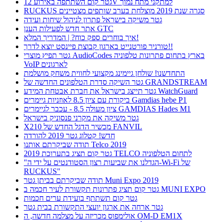
גטר קום השתתפה באירוע 12V למתקני מתח נמוך
RUCKUS סגרה שנת 2019 מוצלחת בערב שותפים מצטיינים
גטר משיקה בישראל פתרון לניהול שיחות ועידה
אתר חדש לפעילות הענן GTC
איך בוחרים ספק כוח? | המדריך המלא!
טורניר פורטנייט בארגון קבוצת פיינסט יוצא לדרך!!
גטר תפיץ מוצרי AudioCodes בארץ בתחום פתרונות טלפוניה
VoIP לארגונים
התחדשנו! שולחן גיימינג מקצועי לחווית משחק מושלמת
גטר השיקה סדרת הטלפונים החדשה של GRANDSTREAM
גטר תייצג בישראל את חברת אבטחת המידע WatchGuard
ביקורת עם ציון 8.5 לאוזניות גיימרים Gamdias hebe P1
ציון מעולה 8.5 - עכבר לגיימרים GAMDIAS Hades M1
גטר משיקה את מקרני פנסוניק בישראל
X210 מכשיר הדגל החדש של FANVIL
חדש! קטלוג גטר 2019 להורדה
תודה שביקרתם אותנו Telco 2019
גטר קום תציג בתערוכת 2019 TELCO לתחום הטלפוניה
"הגדלנו את שביעות רצון הסטודנטים על ידי ה-Wi-Fi של
RUCKUS"
תודה שביקרתם בביתן גטר Muni Expo 2019
גטר קום תציג פתרונות תקשורת לעיר חכמה ב MUNI EXPO
גטר קום תשתתף בועידת ערים חכמות
גטר ארחה את ארגון יועצי התקשורת בבית גטר
אולימפוס מכריזה על מצלמה חדשה, ה OM-D EM1X