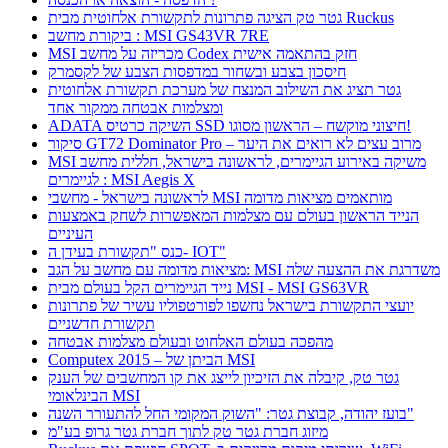
גטר טק הציגה פתרונות לתקשורת אלחוטית מבית Ruckus
ביקורת מחשב : MSI GS43VR 7RE
MSI מכריזה על מחשב Codex חזק בהתאמה אישית
חיסכון בצבע ובשחור במדפסות הצבע של לקסמרק
גטר תציג את השילוב המנצח של מערכת תקשורת אלחוטית
ומצלמות אבטחה ממקור אחד
ADATA השיקה כרטיס SSD חיצוני מוקשח – הראשון מסוגו!
סיקור GT72 Dominator Pro – מרוב עצים לא רואים את היער
MSI משיקה באירוע הגיימרים, לראשונה בישראל, חללית מחשב
לגיימרים : MSI Aegis X
לראשונה בישראל - מחשבי MSI מותאמים מציאות מדומה
הנייד הראשון בעולם עם מצלמות המאפשרות לשחק באמצעות
העיניים
כנס "תקשורת בעידן ה- IOT"
מציאות מדומה עם מחשב על הגב: MSI משדרגת את ההצעה שלה
נייד הגיימרים הקל בעולם מבית MSI - MSI GS63VR
יועצי התקשורת בישראל נחשפו לפורטפוליו עשיר של פתרונות
תקשורת חדשניים
מהפכה בעולם האלחוט ובעולם מצלמות אבטחה
Computex 2015 – הביתן של MSI
גטר טק, קיבלה את הזיכיון לייצג את קו המחשבים של הענק
הבינלאומי MSI
בועז יהודה, קבוצת גטר: "השוק המקומי החל להתעורר השנה"
מיזוג חברת גטר טק לתוך חברת גטר גרופ בע"מ