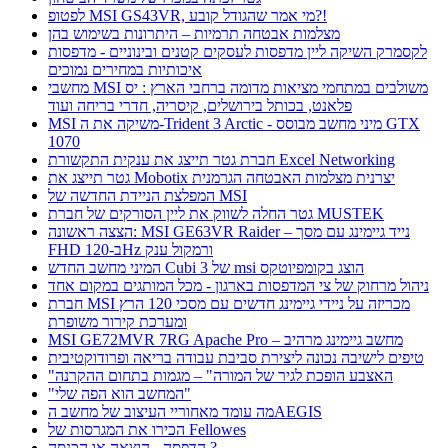
לפטופ MSI GS43VR, מי אמר שהגודל קובע?!
מצלמות אבטחה תרמיות – היתרונות בשימוש בהן
לקסמרק השיקה ליין מדפסות לעסקים קטנים ובינוניים - מדפסות
איכותיות במחירים נמוכים
מחשבי MSI משולבים במתחמי מציאות מדומה ברחבי הארץ : יס
פלאנט, בכותל בירושלים, קיסריה, חדרי בריחה ועוד
MSI משיקה את ה-Trident 3 Arctic - מיני מחשב מבוסס GTX
1070
חברת גטר תייצג את ענקית התקשורת Excel Networking
גטר תייצג את Mobotix יצרנית מצלמות האבטחה הגרמנית
המפלצת הניידת החדשה של MSI
גטר החלה לשווק את ליין הסורקים של חברת MUSTEK
הצצה ראשונה: MSI GE63VR Raider – נייד גיימינג עם מסך
FHD ב-120Hz ורמקול ענק
המיני מחשב החדש Cubi 3 של msi הוצג בקומפיוטקס
ניהול מרחוק של צי המדפסות בארגון - מכל המותגים במקום אחד
חברת MSI מכריזה על ניידי גיימינג חדשים עם מסכי 120 הרץ
ומערכת קירור משופרת
MSI GE72MVR 7RG Apache Pro – מחשב גיימינג מרהיב
טיפים לישיבה נכונה ליצירת סביבת עבודה בריאה ופרודוקטיבית
"האצבע הופכת לגיר של המורה" – מגמות בתחום ההקרנה
"המחשב הוא הפה שלי"
מה עומד מאחוריי העיצוב של מחשב הAEGIS
הכירו את המגרסות של Fellowes
הדפסה - הוצאה או הכנסה ?