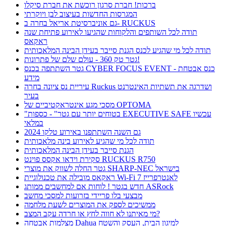
ברכות! חברת סרגון רוכשת את חברת סיקלו
המגרסות החדשות בעיצוב לבן ויוקרתי
גם אוניברסיטת אריאל בחרה ב- RUCKUS
תודה לכל השותפים והלקוחות שהגיעו לאירוע פתיחת שנה
ראקאס
תודה לכל מי שהגיע לכנס הגנת סייבר בעידן הבינה המלאכותית
גטר טק 360 - עולם שלם של פתרונות!
גטר השתתפה בכנס CYBER FOCUS EVENT - כנס אבטחת
מידע
עיריית נס ציונה בחרה Ruckus ושדרגה את תשתיות האינטרנט
בעיר
מסכי מגע אינטראקטיביים של OPTOMA
"בטוחים יותר עם גטר" - כספות EXECUTIVE SAFE עכשיו
במלאי
גם השנה השתתפנו באירוע טלקו 2024
תודה לכל מי שהגיע לאירוע בינה מלאכותית
הגנת סייבר בעידן הבינה המלאכותית
סקירת וידאו אקסס פוינט RUCKUS R750
גטר החלה לשווק את מוצרי SHARP-NEC בישראל
ראקאס מובילה את טכנולוגיית Wi-Fi 7 לאנטרפרייז
חדש בגטר ! לוחות אם למחשבים ממותג ASRock
מבצעי בלו פריידי בזרועות למסכי מחשב
ממשיכים לספק את המוצרים לשעת מלחמה
מי מאיתנו לא חווה לחץ או חרדה עקב המצב?
מצלמות אבטחה Dahua למיגון הבית, העסק והשטח