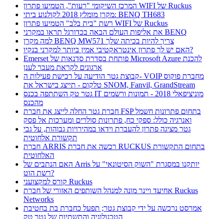
המרכז השיקומי "רעות", הטמיעו פתרון WIFI של Ruckus
מקרן מומלץ 2018 לקולנוע ביתי: BENQ TH683
רשת "בית בלב" הטמיעו פתרון WIFI של Ruckus
את אליפות העולם הבאה בכדורגל תראו במקרני BENQ
למה מקרן BENQ MW571 צריך להיות בכיתה שלך
האם יש לך פתרון אינטראקטיבי אמין ביותר למקרני בנקיו?
Emerset פותחת בסדרת סדנאות של Microsoft Azure להכנת
ארגונים לקראת מעבר לענן
קבוצת גטר הודיעה על רכישת פעילות ה- VOIP מחברת פוקוס
טלקום - תייצג בישראל את SNOM, Fanvil, GrandStream
גטר טק השתתפה בכנס IT מוניציפאלי 2018 - תמונות ורשמים
מהכנס
חברת גטר החלה לייצג את חברת FSP בתחום פתרונות חשמל
ואנרגיה כולל: ספקי כח, פתרונות סולרים ומערכות אל פסק
גטר מציגה פתרון להעברת וידאו במהירויות גבוהות, על גבי
תקשורת אלחוטית
חברת ARRIS רכשה את חברת RUCKUS בתחום התקשורת
האלחוטית
האם הנתבים של Arris יותקנו במסגרת "השוק הסיטונאי" על
רשת הוט?
קורס למקצועני Ruckus
אחיעד ויינר מונה למנהל השותפים האזורי של חברת Ruckus
Networks
אמרסט נרכשה על ידי קבוצת גטר; תפעל כחברת בת בחטיבת
הטכנולוגיה והתשתיות של גטר טק