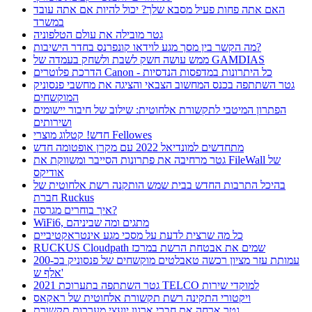
האם אתה פחות פעיל מסבא שלך? יכול להיות אם אתה עובד
במשרד
גטר מובילה את עולם הטלפוניה
מה הקשר בין מסך מגע לוידאו קונפרנס בחדר הישיבות?
ממש עושה חשק לשבת ולשחק בעמדה של GAMDIAS
הדרכת פלוטרים Canon - כל היתרונות במדפסות הנדסיות
גטר השתתפה בכנס המחשוב הצבאי והציגה את מחשבי פנסוניק
המוקשחים
הפתרון המיטבי לתקשורת אלחוטית: שילוב של חיבור יישומים
ושירותים
חדש! קטלוג מוצרי Fellowes
מתחדשים למונדיאל 2022 עם מקרן אופטומה חדש
גטר מרחיבה את פתרונות הסייבר ומשווקת את FileWall של
אודיקס
בהיכל התרבות החדש בבית שמש הותקנה רשת אלחוטית של
חברת Ruckus
איך בוחרים מגרסה?
WiFi6, מתגים ומה שביניהם
כל מה שרצית לדעת על מסכי מגע אינטראקטיביים
RUCKUS Cloudpath שמים את אבטחת הרשת במרכז
עמותת עזר מציון רכשה טאבלטים מוקשחים של פנסוניק בכ-200
אלף ש'
גטר השתתפה בתערוכת 2021 TELCO למוקדי שירות
ויקטורי התקינה רשת תקשורת אלחוטית של ראקאס
גטר ארחה את חברי ארגון יועצי מערכות תקשורת