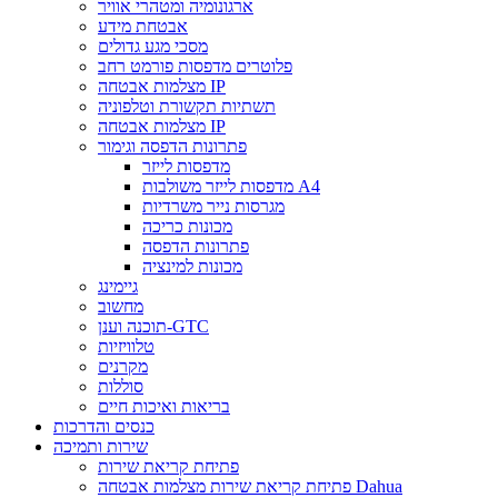
ארגונומיה ומטהרי אוויר
אבטחת מידע
מסכי מגע גדולים
פלוטרים מדפסות פורמט רחב
מצלמות אבטחה IP
תשתיות תקשורת וטלפוניה
מצלמות אבטחה IP
פתרונות הדפסה וגימור
מדפסות לייזר
מדפסות לייזר משולבות A4
מגרסות נייר משרדיות
מכונות כריכה
פתרונות הדפסה
מכונות למינציה
גיימינג
מחשוב
תוכנה וענן-GTC
טלוויזיות
מקרנים
סוללות
בריאות ואיכות חיים
כנסים והדרכות
שירות ותמיכה
פתיחת קריאת שירות
פתיחת קריאת שירות מצלמות אבטחה Dahua