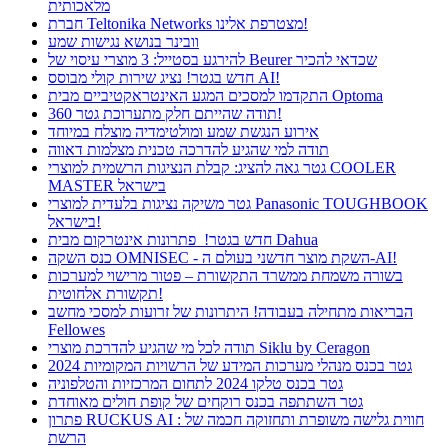
מלאכותית
חברת Teltonika Networks מצטרפת אלינו!
וובינר בנושא נגישות שמע
להירגע בסטייל: 3 מוצרי עיסוי של Beurer שכדאי להכיר
חדש בגטר! נציג שירות קולי מבוסס AI!
התקדמו למסכים המגע האינטראקטיביים מבית Optoma
תודה שהייתם חלק מתערוכת גטר 360!
אירוע הנגשת שמע ומולטימדיה מוצלח במיוחד
תודה למי שהגיע להדרכה טכנית מצלמות דאווה
גטר גאה להציג: קבלת הנציגות הרשמית למוצרי COOLER
MASTER בישראל
גטר משיקה נציגות בלעדית למוצרי Panasonic TOUGHBOOK
בישראל!
חדש בגטר! פתרונות אינטרקום מבית Dahua
כנס השקה OMNISEC - השקת מוצר חדשני בעולם ה-AI!
בשורה משמחת ממשרד התקשורת – פטור מרישוי למערכות
תקשורת אלחוטית!
הבריאות מתחילה בעבודה! היתרונות של זרועות למסכי מחשב
Fellowes
תודה לכל מי שהגיע להדרכת מוצרי Siklu by Ceragon
גטר בכנס מנהלי מערכות המידע של הרשויות המקומיות 2024
גטר בכנס טלקו 2024 לתחום המרכזיות והטלפוניה
גטר השתתפה בכנס רוקחים של קופת חולים מאוחדת
פתרון RUCKUS AI : חווית גלישה משופרת ותחזוקה חכמה של
הרשת