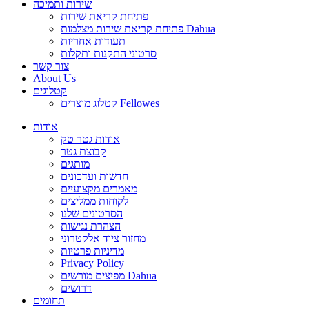
שירות ותמיכה
פתיחת קריאת שירות
פתיחת קריאת שירות מצלמות Dahua
תעודות אחריות
סרטוני התקנות ותקלות
צור קשר
About Us
קטלוגים
קטלוג מוצרים Fellowes
אודות
אודות גטר טק
קבוצת גטר
מותגים
חדשות ועדכונים
מאמרים מקצועיים
לקוחות ממליצים
הסרטונים שלנו
הצהרת נגישות
מחזור ציוד אלקטרוני
מדיניות פרטיות
Privacy Policy
מפיצים מורשים Dahua
דרושים
תחומים