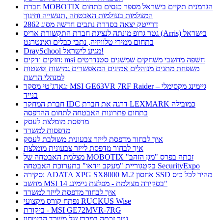
חברת MOBOTIX הגרמנית תקיים בישראל מספר כנסים בתחום
המצלמות בעולמות האבטחה ,תעשייה וחינוך
דרייטק יצאה בסדרת נתבים חדשה מסוג 2862
גטר גרופ מונתה לנציגת חברת התקשורת אריס (Arris) בישראל
בתחום ממירי טלוויזיה, נתבי כבלים ואינטרנט
DraySchool מגיע לישראל!
חזקים ודקים: msi חשפה מחשבי משחקים שמשנים סטנדרטים
משפחת מתגים מנוהלים אמינים המאפשרים גמישות ופשטות
למנהלי הרשת
גאדג’טי מסקר: MSI GE63VR 7RF Raider – גיימינג מקסימלי
בנייד
חברת המחקר IDC דרגה את חברת LEXMARK כמובילה
בתחום פתרונות האבטחה לתחום ההדפסה
מדפסת מומלצת לעסק
מדפסות למשרד
איך לבחור מדפסת לייזר צבעונית משולבת לעסק
איך לבחור מדפסת לייזר צבעונית מומלצת
מצלמת האבטחה של MOBOTIX זכתה בפרס "מגן הזהב"
בקטגוריית "מעקב וידאו" בתערוכת האבטחה SecurityExpo
סקירה: ADATA XPG SX8000 M.2 אחסון SSD מהיר לכל כיס
מחשב MSI בסקירה מצולמת - מפלצת גיימינג 14"
איך לבחור מדפסת לייזר למשרד
נפתח קורס מקצועי RUCKUS Wise
ביקורת - MSI GE72MVR-7RG
גטר זכתה במכרז של משרד הביטחון