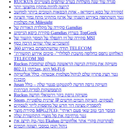
RUCKUS סגרה עוד שנה מוצלחת בערב שותפים מצטיינים
רוצה להיות מתקין מקצועי יותר?
סקירה של כסא גיימדיאז - אחת הכסאות הטובים ביותר למחשב!
גטר השתתפה באירוע השנתי של ארגון מתקיני מתח נמוך והציגה
את מצלמות Milesight
סקירה על מקלדת האורות של Gamdias
סקירת כיסא הגיימינג Gamdias בערוץ TopGeek
סקירה של זיו רוזנפלד על המסך הקעור של MSI
השוברים שלך שווים הרבה כסף!
תודה שהשתתפתם באירוע 360 TELECOM
"האלחוט נתפס כחלופה מושכת לסלולר"- סיכום אירוע תקשורת
TELECOM 360
Ruckus משיקה את נקודת הגישה הראשונה בעולם שתומכת
בתקן 802.11ax, הוא Wi-Fi 6
גטר תציג פתרון שלם לניהול מצלמות אבטחה, כולל אנליטיקה
מובנית
Jusan השיקה גרסה חדשה לקונטקט סנטר שלה – כולל
התממשקות למדיה חברתית
Ruckus משיקה גרסת בקר וירטואלי חדשה
Snom, יצרנית טלפוניית IP לעסקים, השיקה דגמים חדשים
לקסמרק מציגה דור חדש של מדפסות לייזר לעסקים
סקירת מוצר MPG27CQ: "המסך הכי טוב שאי פעם ראיתי
גטר מרחיבה את סל מוצרי התקשורת שלה
גטר-טק תייצג את Ekahau לפתרונות סקרי אתר אלחוטיים
ניהול תוכן במסכי תצוגה חכמים