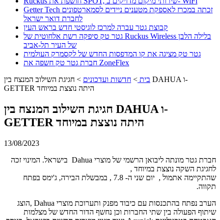
Ruckus חושפת את SPOT, שירותי מיקום מדויקים ב- WiFi
Getter Tech זכתה במכרז לאספקת מטענים ניידים לסמארטפונים
לחברת דואר ישראל
קבוצת גטר עברה למרכז לוגיסטי חדש בראש העין
גטר טק סיפקה רשת אלחוטית של Ruckus Wireless בלילה הלבן
של העיר תל-אביב
גטר טק מציגה את קו המדפסות החדש של לקסמרק העולמית
חברת גטר טק חשפה את ZoneFlex
בית
>
חדשות ועדכונים
>
חגיגת השילוב המנצח בין DAHUA ו-
GETTER היתה נוצצת במיוחד
חגיגת השילוב המנצח בין DAHUA ו-
GETTER היתה נוצצת במיוחד
13/08/2023
חברת גטר מונתה ליבואן הרשמי של מוצרי Dahua בישראל. המינוי זכה
לחגיגת השקה נוצצת במיוחד ,
שהתקיימה אתמול , יום שני ה- 7.8 , במבשלת הבירה, ג'ימס בפתח
תקווה.
הערב נפתח בהתכנסות עם כיבוד מפנק ותערוכת מוצרי Dahua ,הוצג
שיתוף הפעולה בין שתי החברות וכן נחשף הדור החדש של מצלמות