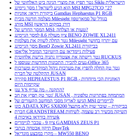
גטר תפיץ את מוצרי הגיגה ביט האלחוטי של Siklu הישראלית
הוא הגיע לישראל ! מסך גיימינג MSI MPG27CQ "27
ביקורת וידאו: אוזניות Gamdias Hephaestus P1 RGB
מצלמה חדשה מבית Milesight בגודל של סמארטפון
מותג MSI דורג במקום הראשון
המסך החדש של MSI: טעות או הצלחה?
ציון מעולה 8.6 למסך הגיימינג BENQ ZOWIE XL2411
גטר החלה לשווק את מצלמות Milesight עם יתרון בחושך
מסך הגיימינג BenQ Zowie XL2411 בביקורת
פעילות גיימדיאז עם היוטיובר המוביל אליאסו
גטר רישתה את אצטדיון נתניה ברשת אלחוטית RUCKUS
נעים להכיר: התכונות החדשות שנוספו ל-Office 365
גטר טק החלה להפיץ את מערכות ניהול המוקדים ומערכות
ההקלטה של חברת JUSAN
סקירה HEPHAESTUS P1 RGB - האוזניות הכי מיוחדות
שקיימות היום
ענן VS התקנה – מה עדיף?
גטר טק תפיץ את חב' JUSAN , המתמחה בפתרונות טלפוניה
הגיעו לארץ! מסכי המחשב הקעורים של MSI לג'יימרים
כונן ADATA XPG SX8200 בביקורת – שובר שוק ולא מתנצל
חברת GRANDSTREAM השיקה מכשיר רב עוצמה, לשיחות
ועידה בווידאו באיכות 4k
ציון 9 - עכבר לגיימרים GAMDIAS ZEUS P1
תיקון אבטחה בנתבי DrayTek
מקרן במבצע מונדיאל – MW550 BENQ