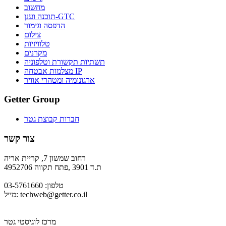
מחשוב
תוכנה וענן-GTC
הדפסה וגימור
צילום
טלוויזיות
מקרנים
תשתיות תקשורת וטלפוניה
מצלמות אבטחה IP
ארגונומיה ומטהרי אוויר
Getter Group
חברות קבוצת גטר
צור קשר
רחוב שמשון 7, קריית אריה
ת.ד 3901 ,פתח תקווה 4952706
טלפון: 03-5761660
techweb@getter.co.il
מייל:
מרכז לוגיסטי גטר