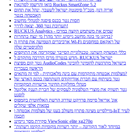
בואו והרשמו לסדנאת Ruckus SmartZone 5.2
אריה דנון, מנכ"ל סימנטק ישראל לשעבר, ינהל את תחום
האבטחה בגטר
חסות גטר בכנס פיסגה למנהלי מחשוב
תערוכת גטר 360, יצאה לדרך!
RUCKUS Analytics - שמים את משתמש הקצה במרכז
בדקנו מי בונה מחשב גיימינג יותר מהר! מי ינצח בתחרות?
ארכיברים הטמיעה את פתרון ה Wi-Fi של ראקאס במחסנים
הלוגיסטיים שלה
כללי המשחק השתנו: טכנולוגיית הסייבר שמקדימה את התוקפים
חדש בגטר!! מרכז הדרכה מתקדם ל- RUCKUS ישראל
גטר קום מפיצת AudioCodes בישראל מתרגשת להזמינך לוובינר
הראשון בעברית
מצלמות אבטחה מתקדמות עם בינה מלאכותית - למי זה מתאים?
גטר בשיתוף עם חברת אודיוקודס השתתפה בכנס הארצי של
מנהלי מחלקות החינוך ברשויות המקומיות
גטר תשווק את מוצרי הטלפוניה לעסקים של חברת הענק אלקטל
לוסנט
אונ' אריאל סיימה פרויקט שדרוג הרשת האלחוטית בקמפוס
במאות אלפי שקלים
מיילסייט מציגה פתרון משולב בענן של מצלמות אבטחה ו-IoT לעיר
חכמה
סקירת מסך גיימינג ViewSonic elite xg270q
"במיוחד לאור הקורונה – יותר רשויות מקומיות הקימו רשתות
אלחוט עצמאיות"