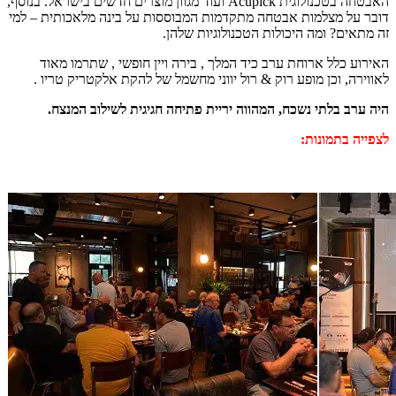
האבטחה בטכנולוגית Acupick ועוד מגוון מוצרים חדשים בישראל. בנוסף,
דובר על מצלמות אבטחה מתקדמות המבוססות על בינה מלאכותית – למי
זה מתאים? ומה היכולות הטכנולוגיות שלהן.
האירוע כלל ארוחת ערב כיד המלך , בירה ויין חופשי , שתרמו מאוד
לאווירה, וכן מופע רוק & רול יווני מחשמל של להקת אלקטריק טריו .
היה ערב בלתי נשכח, המהווה יריית פתיחה חגיגית לשילוב המנצח.
לצפייה בתמונות: