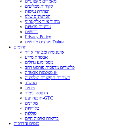
מאמרים מקצועיים
לקוחות ממליצים
הצהרת נגישות
הסרטונים שלנו
מחזור ציוד אלקטרוני
מדיניות פרטיות
דרושים
Privacy Policy
מפיצים מורשים Dahua
תחומים
ארגונומיה ומטהרי אוויר
אבטחת מידע
מסכי מגע גדולים
פלוטרים מדפסות פורמט רחב
מצלמות אבטחה IP
תשתיות תקשורת וטלפוניה
מחשוב
גיימינג
הדפסה וגימור
תוכנה וענן-GTC
מקרנים
טלוויזיות
סוללות
בריאות ואיכות חיים
כנסים והדרכות