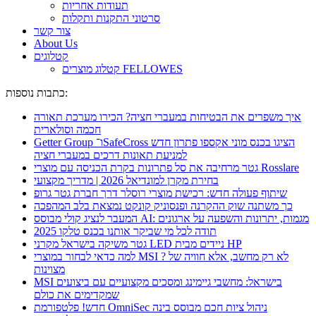
תעודות אחריות
סרטוני התקנות ותקלות
צור קשר
About Us
קטלוגים
קטלוג מוצרים FELLOWES
כתבות נוספות:
איך משפרים את הבטיחות במעברי חציה? הכירו מערכת תאורה
חכמה וסולארית
Getter Group ו־SafeCross הציגו בכנס מוני אקספו פתרון חדש
למניעת תאונות דרכים במעברי חציה
גטר מרחיבה את סל פתרונות בקרת הכניסה עם מוצרי Rosslare
בחירת מקרן למונדיאל 2026 | מדריך מקצועי
שיתוף פעולה חדש: רכישת מוצרי רוסלר דרך חברת גטר גרופ
כך משתנה שוק ההקרנה ופנסוניק קונקט נמצאת בלב המהפכה
המעבר לנציג קולי מבוסס AI: מגמות, יתרונות והשפעה על ארגונים
תודה לכל מי שביקר אותנו בכנס טלקו 2025
גטר משיקה בישראל מקרני LED ניידים מבית HP
למה כדאי לבחור במוצרי MSI ? לא רק מחשב, אלא חוויה של
מצוינות
MSI בישראל: מחשבי גיימינג ומסכים מקצועיים עם ביצועים
שמקדימים את כולם
חדש! פלטפורמת OmniSec ניהול ציות חכם מבוסס בינה