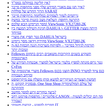
אין קליטה במקלט/ בממ"ד?
איך תגן עם מאגרי המידע שלך מפני מתקפות סייבר?
הדור החדש של סוללות VARAT
נרתמים לעזור לעסקים במלחמה בתקיפות סייבר
התרעה דחופה: העלאת מצב כוננות סייבר במשק
מסך הגיימינג הבא שלכם! ViewSonic VX2728J-2K
חגיגת השילוב המנצח בין DAHUA ו- GETTER היתה נוצצת
במיוחד
גטר תפיץ את מוצרי DAHUA בישראל
סקירת וידאו: מסך גיימינג ViewSonic VX2728J-2K
ה-AI תורמת לגידול בסייבר – ולפיתוח מערכות הגנה חכמות
וטובות יותר
Fellowes תשקיע בשנים הקרובות משאבים רבים בתחום
הארגונומיה
גטר גרופ מונתה למפיץ בלעדי בישראל למוצרי אבטחת המידע של
CyFox
מוצרי ארגונומיה של Fellowes הוצגו בכנס INNO כנס ציוד למשרד
ומרחב העבודה
חמשת הצעדים העיקריים למשא ומתן מוצלח עם מיקרוסופט
פנסוניק קונקט, ה- One Stop Shop של עולם המולטימדיה
וההקרנה
כיצד בוחרים זרוע למסך מחשב?
פלוטרים / מדפסות פורמט רחב CANON - מה הם יכולים לעשות
עבורך?
חוזרים להפגש - קבוצת משווקי IT