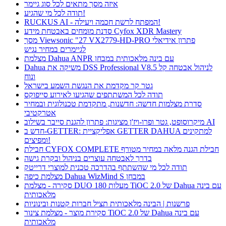
איזה מסך מתאים לכל סוג גיימר
תודה לכל מי שהגיע!
RUCKUS AI - המפתח לרשת חכמה ויעילה!
סדנת מומחים באבטחת מידע Cyfox XDR Mastery
מסך Viewsonic "27 VX2779-HD-PRO פתרון אידיאלי
לגיימרים במחיר נגיש
מצלמת Dahua ANPR עם בינה מלאכותית במבחן
Dahua משיקה את DSS Professional V8.5 לניהול אבטחה קל
ונוח
גטר קר מקדמת את הנגשת השמע בישראל
תודה לכל המשתתפים שהגיעו לאירוע סייפוקס
סדרת מצלמות חדשה: חדשנות, מתקדמת טכנולוגית ובמחיר
אטרקטיבי
מיקרוסופט, גטר ופרו-ויז'ן מציגות: פתרון להגנת סייבר בשילוב AI
חדש ב-GETTER: אפליקציית GETTER DAHUA למתקינים
ומפיצים!
חבילת CYFOX COMPLETE חבילת הגנה מלאה במחיר מטורף
בדרך לאבטחה עוצרים בניהול ובקרת גישה
תודה לכל מי שהשתתף בהדרכה טכנית למוצרי דרייטק
מצלמת כיפה Dahua WizMind S במבחן
סקירה - מצלמת DUO 180 מעלות TiOC 2.0 של Dahua עם בינה
מלאכותית
פרשנות | הבינה מלאכותית תציל חברות קטנות ובינוניות
סקירת מוצר - מצלמת צינור TiOC 2.0 של Dahua עם בינה
מלאכותית