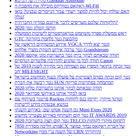
סקירה על הכיסא Gamdias Aphrodite
ראקאס נטוורקס מובילה את מהפכת ה-Wi-Fi6
האם שולחן יכול להיות למוצר ייעודי עבור הגיימרים שבנינו? בואו
נגלה!
הלקוחות שלכם מעדיפים לדבר איתכם במדיה החברתית?
חדש! קטלוג גטר 2020
ראש ממשלת ספרד משתמש בגראנדסטרים לישיבות הממשלה
GTC מקבוצת גטר נלחמת בקורונה
אירוע המשווקים הראשון של VOCA וגטר יצא לדרך
גטר ערכה אירוע השקת מוצרי אלחוט Grandstream
תודה שבאתם לבקר ביתן גטר בתערוכת מוני אקספו 2020
תודה לכל מי שהגיע להדרכת פלוטרים הנדסיים Canon
גטר זכתה בתואר המפיץ עם הצמיחה הכי מהירה לשנת 2019 של
חב' MILESIGHT
גטר קום זכתה בפרס הצטיינות על פועלה בענף המחשוב בישראל
גטר רכשה את חברת SUN המתמחה בפתרונות סריקה
תודה שבאתם לבקר אותנו בתערוכת טלקו 2020
בואו לבקר אותנו באירועי פברואר 2020
פרטנר בשיתוף עם Ruckus וטרנד מיקרו, יקיימו כנס לקוחות
בנושא אבטחת מידע לרשתות
גם השנה אנחנו שם, באירוע השנתי Muni Expo 2020
גטר קום תשתתף באירוע מצטייני מחשוב IT AWARDS 2019
גטר קום תציג בתערוכת 2020 TELCO לתחום מוקדי לקוחות
מתג הליבה מסדרת 7850ICX של חברת ראקאס נבחר כמוצר
Networking של השנה ע"י מגזין CRN היוקרתי!