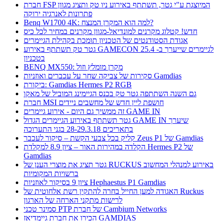
חברת FSP המיוצגת ע"י גטר, תשתתף באירוע ניו טק ותציג מגוון
פתרונות לאנרגיה ירוקה
Benq W1700 4K: למה הוא המקרן המנצח?
חדש! קטלוג מקרנים למונדיאל-מגוון מקרנים במחיר לכל כיס
אגודת הסטודנטים של הטכניון תומכת בקהילת הגיימרים
גטר טק תשתתף באירוע GAMECON לגיימרים שייערך ב- 25.4
בטכניון
BENQ MX550: מקרן מומלץ וזול
סקירות של צביקה שחר על עכברים ואוזניות Gamdias
ביקורת: Gamdias Hermes P2 RGB
גם השנה השתתפה גטר טק בכנס הגיימינג המוביל של מאקו
חברת MSI חושפת ליין חדש של מחשבים ניידים
זה ממשיך גם היום - אירוע גיימרים GAME IN
גטר תשתתף באירוע הגיימרים הגדול GAME IN שיערך
בתאריכים 28-29.3.18 בגני התערוכה
קליק בכל צבעי הקשת – סיקור לעכבר Zeus P1 של Gamdias
הקלדה במהירות האור – ציון 8.9 למקלדת Hermes P2 של
Gamdias
גטר תציג את מוצרי הענן של RUCKUS באירוע למנהלי המחשוב
ברשויות המקומיות
ציון 9 בסיקור לאוזניות Hephaestus P1 Gamdias
האגודה למען החייל בחרה להתקין רשת אלחוטית של Ruckus
לרישות מתקני הארחה של הארגון
סמינר טכני PTP של חברת Cambium Networks
הכירו את חברת גיימדיאז GAMDIAS