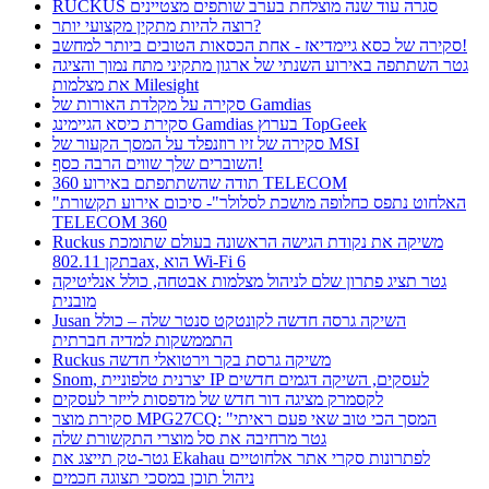
RUCKUS סגרה עוד שנה מוצלחת בערב שותפים מצטיינים
רוצה להיות מתקין מקצועי יותר?
סקירה של כסא גיימדיאז - אחת הכסאות הטובים ביותר למחשב!
גטר השתתפה באירוע השנתי של ארגון מתקיני מתח נמוך והציגה
את מצלמות Milesight
סקירה על מקלדת האורות של Gamdias
סקירת כיסא הגיימינג Gamdias בערוץ TopGeek
סקירה של זיו רוזנפלד על המסך הקעור של MSI
השוברים שלך שווים הרבה כסף!
תודה שהשתתפתם באירוע 360 TELECOM
"האלחוט נתפס כחלופה מושכת לסלולר"- סיכום אירוע תקשורת
TELECOM 360
Ruckus משיקה את נקודת הגישה הראשונה בעולם שתומכת
בתקן 802.11ax, הוא Wi-Fi 6
גטר תציג פתרון שלם לניהול מצלמות אבטחה, כולל אנליטיקה
מובנית
Jusan השיקה גרסה חדשה לקונטקט סנטר שלה – כולל
התממשקות למדיה חברתית
Ruckus משיקה גרסת בקר וירטואלי חדשה
Snom, יצרנית טלפוניית IP לעסקים, השיקה דגמים חדשים
לקסמרק מציגה דור חדש של מדפסות לייזר לעסקים
סקירת מוצר MPG27CQ: "המסך הכי טוב שאי פעם ראיתי
גטר מרחיבה את סל מוצרי התקשורת שלה
גטר-טק תייצג את Ekahau לפתרונות סקרי אתר אלחוטיים
ניהול תוכן במסכי תצוגה חכמים