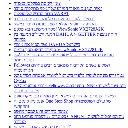
אין קליטה במקלט/ בממ"ד?
איך תגן עם מאגרי המידע שלך מפני מתקפות סייבר?
הדור החדש של סוללות VARAT
נרתמים לעזור לעסקים במלחמה בתקיפות סייבר
התרעה דחופה: העלאת מצב כוננות סייבר במשק
מסך הגיימינג הבא שלכם! ViewSonic VX2728J-2K
חגיגת השילוב המנצח בין DAHUA ו- GETTER היתה נוצצת
במיוחד
גטר תפיץ את מוצרי DAHUA בישראל
סקירת וידאו: מסך גיימינג ViewSonic VX2728J-2K
ה-AI תורמת לגידול בסייבר – ולפיתוח מערכות הגנה חכמות
וטובות יותר
Fellowes תשקיע בשנים הקרובות משאבים רבים בתחום
הארגונומיה
גטר גרופ מונתה למפיץ בלעדי בישראל למוצרי אבטחת המידע של
CyFox
מוצרי ארגונומיה של Fellowes הוצגו בכנס INNO כנס ציוד למשרד
ומרחב העבודה
חמשת הצעדים העיקריים למשא ומתן מוצלח עם מיקרוסופט
פנסוניק קונקט, ה- One Stop Shop של עולם המולטימדיה
וההקרנה
כיצד בוחרים זרוע למסך מחשב?
פלוטרים / מדפסות פורמט רחב CANON - מה הם יכולים לעשות
עבורך?
חוזרים להפגש - קבוצת משווקי IT