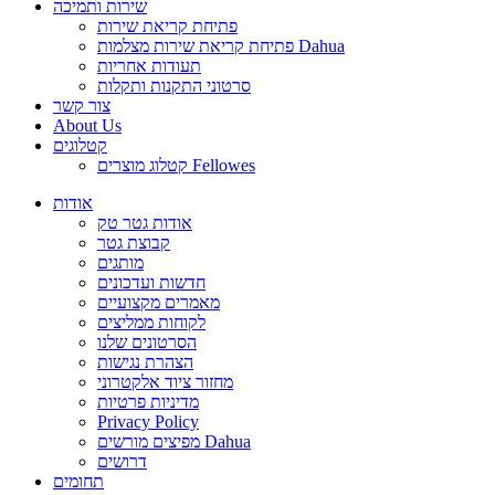
שירות ותמיכה
פתיחת קריאת שירות
פתיחת קריאת שירות מצלמות Dahua
תעודות אחריות
סרטוני התקנות ותקלות
צור קשר
About Us
קטלוגים
קטלוג מוצרים Fellowes
אודות
אודות גטר טק
קבוצת גטר
מותגים
חדשות ועדכונים
מאמרים מקצועיים
לקוחות ממליצים
הסרטונים שלנו
הצהרת נגישות
מחזור ציוד אלקטרוני
מדיניות פרטיות
Privacy Policy
מפיצים מורשים Dahua
דרושים
תחומים