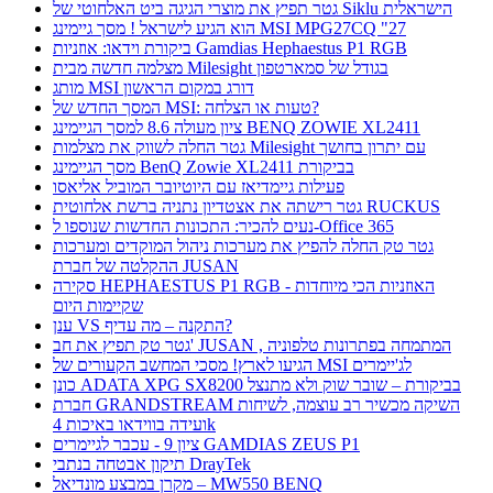
גטר תפיץ את מוצרי הגיגה ביט האלחוטי של Siklu הישראלית
הוא הגיע לישראל ! מסך גיימינג MSI MPG27CQ "27
ביקורת וידאו: אוזניות Gamdias Hephaestus P1 RGB
מצלמה חדשה מבית Milesight בגודל של סמארטפון
מותג MSI דורג במקום הראשון
המסך החדש של MSI: טעות או הצלחה?
ציון מעולה 8.6 למסך הגיימינג BENQ ZOWIE XL2411
גטר החלה לשווק את מצלמות Milesight עם יתרון בחושך
מסך הגיימינג BenQ Zowie XL2411 בביקורת
פעילות גיימדיאז עם היוטיובר המוביל אליאסו
גטר רישתה את אצטדיון נתניה ברשת אלחוטית RUCKUS
נעים להכיר: התכונות החדשות שנוספו ל-Office 365
גטר טק החלה להפיץ את מערכות ניהול המוקדים ומערכות
ההקלטה של חברת JUSAN
סקירה HEPHAESTUS P1 RGB - האוזניות הכי מיוחדות
שקיימות היום
ענן VS התקנה – מה עדיף?
גטר טק תפיץ את חב' JUSAN , המתמחה בפתרונות טלפוניה
הגיעו לארץ! מסכי המחשב הקעורים של MSI לג'יימרים
כונן ADATA XPG SX8200 בביקורת – שובר שוק ולא מתנצל
חברת GRANDSTREAM השיקה מכשיר רב עוצמה, לשיחות
ועידה בווידאו באיכות 4k
ציון 9 - עכבר לגיימרים GAMDIAS ZEUS P1
תיקון אבטחה בנתבי DrayTek
מקרן במבצע מונדיאל – MW550 BENQ