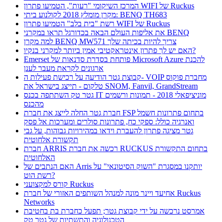
המרכז השיקומי "רעות", הטמיעו פתרון WIFI של Ruckus
מקרן מומלץ 2018 לקולנוע ביתי: BENQ TH683
רשת "בית בלב" הטמיעו פתרון WIFI של Ruckus
את אליפות העולם הבאה בכדורגל תראו במקרני BENQ
למה מקרן BENQ MW571 צריך להיות בכיתה שלך
האם יש לך פתרון אינטראקטיבי אמין ביותר למקרני בנקיו?
Emerset פותחת בסדרת סדנאות של Microsoft Azure להכנת
ארגונים לקראת מעבר לענן
קבוצת גטר הודיעה על רכישת פעילות ה- VOIP מחברת פוקוס
טלקום - תייצג בישראל את SNOM, Fanvil, GrandStream
גטר טק השתתפה בכנס IT מוניציפאלי 2018 - תמונות ורשמים
מהכנס
חברת גטר החלה לייצג את חברת FSP בתחום פתרונות חשמל
ואנרגיה כולל: ספקי כח, פתרונות סולרים ומערכות אל פסק
גטר מציגה פתרון להעברת וידאו במהירויות גבוהות, על גבי
תקשורת אלחוטית
חברת ARRIS רכשה את חברת RUCKUS בתחום התקשורת
האלחוטית
האם הנתבים של Arris יותקנו במסגרת "השוק הסיטונאי" על
רשת הוט?
קורס למקצועני Ruckus
אחיעד ויינר מונה למנהל השותפים האזורי של חברת Ruckus
Networks
אמרסט נרכשה על ידי קבוצת גטר; תפעל כחברת בת בחטיבת
הטכנולוגיה והתשתיות של גטר טק