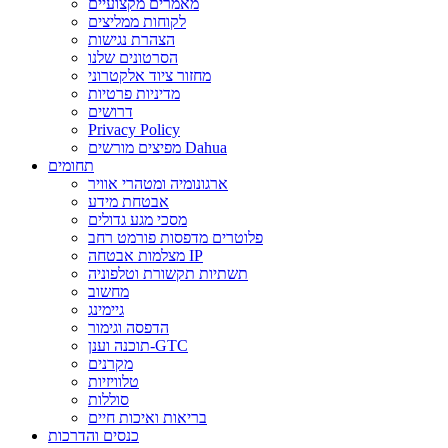
מאמרים מקצועיים
לקוחות ממליצים
הצהרת נגישות
הסרטונים שלנו
מחזור ציוד אלקטרוני
מדיניות פרטיות
דרושים
Privacy Policy
מפיצים מורשים Dahua
תחומים
ארגונומיה ומטהרי אוויר
אבטחת מידע
מסכי מגע גדולים
פלוטרים מדפסות פורמט רחב
מצלמות אבטחה IP
תשתיות תקשורת וטלפוניה
מחשוב
גיימינג
הדפסה וגימור
תוכנה וענן-GTC
מקרנים
טלוויזיות
סוללות
בריאות ואיכות חיים
כנסים והדרכות