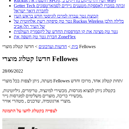
Ruckus חושפת את SPOT, שירותי מיקום מדויקים ב- WiFi
Getter Tech זכתה במכרז לאספקת מטענים ניידים לסמארטפונים
לחברת דואר ישראל
קבוצת גטר עברה למרכז לוגיסטי חדש בראש העין
גטר טק סיפקה רשת אלחוטית של Ruckus Wireless בלילה הלבן
של העיר תל-אביב
גטר טק מציגה את קו המדפסות החדש של לקסמרק העולמית
חברת גטר טק חשפה את ZoneFlex
חדש! קטלוג מוצרי Fellowes
בית
>
חדשות ועדכונים
>
חדש! קטלוג מוצרי Fellowes
28/06/2022
מעתה, ניתן לצפות בכל מוצרי Fellowes תחת קטלוג אחד, מרוכז וחדש/
בקטלוג ניתן למצוא מגרסות, מכשירי למינציה, טרימרים, גיליוטינות,
מכשירי כריכה, מוצרים משלימים למגרסות נייר,
מוצרי ארגונומיה, שדכנים , מטהרי אוויר.
לצפייה בקטלוג לחצו על התמונה