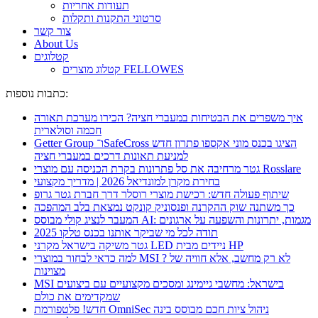
תעודות אחריות
סרטוני התקנות ותקלות
צור קשר
About Us
קטלוגים
קטלוג מוצרים FELLOWES
כתבות נוספות:
איך משפרים את הבטיחות במעברי חציה? הכירו מערכת תאורה
חכמה וסולארית
Getter Group ו־SafeCross הציגו בכנס מוני אקספו פתרון חדש
למניעת תאונות דרכים במעברי חציה
גטר מרחיבה את סל פתרונות בקרת הכניסה עם מוצרי Rosslare
בחירת מקרן למונדיאל 2026 | מדריך מקצועי
שיתוף פעולה חדש: רכישת מוצרי רוסלר דרך חברת גטר גרופ
כך משתנה שוק ההקרנה ופנסוניק קונקט נמצאת בלב המהפכה
המעבר לנציג קולי מבוסס AI: מגמות, יתרונות והשפעה על ארגונים
תודה לכל מי שביקר אותנו בכנס טלקו 2025
גטר משיקה בישראל מקרני LED ניידים מבית HP
למה כדאי לבחור במוצרי MSI ? לא רק מחשב, אלא חוויה של
מצוינות
MSI בישראל: מחשבי גיימינג ומסכים מקצועיים עם ביצועים
שמקדימים את כולם
חדש! פלטפורמת OmniSec ניהול ציות חכם מבוסס בינה