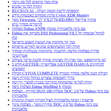
איזה מסך מתאים לכל סוג גיימר
תודה לכל מי שהגיע!
RUCKUS AI - המפתח לרשת חכמה ויעילה!
סדנת מומחים באבטחת מידע Cyfox XDR Mastery
מסך Viewsonic "27 VX2779-HD-PRO פתרון אידיאלי
לגיימרים במחיר נגיש
מצלמת Dahua ANPR עם בינה מלאכותית במבחן
Dahua משיקה את DSS Professional V8.5 לניהול אבטחה קל
ונוח
גטר קר מקדמת את הנגשת השמע בישראל
תודה לכל המשתתפים שהגיעו לאירוע סייפוקס
סדרת מצלמות חדשה: חדשנות, מתקדמת טכנולוגית ובמחיר
אטרקטיבי
מיקרוסופט, גטר ופרו-ויז'ן מציגות: פתרון להגנת סייבר בשילוב AI
חדש ב-GETTER: אפליקציית GETTER DAHUA למתקינים
ומפיצים!
חבילת CYFOX COMPLETE חבילת הגנה מלאה במחיר מטורף
בדרך לאבטחה עוצרים בניהול ובקרת גישה
תודה לכל מי שהשתתף בהדרכה טכנית למוצרי דרייטק
מצלמת כיפה Dahua WizMind S במבחן
סקירה - מצלמת DUO 180 מעלות TiOC 2.0 של Dahua עם בינה
מלאכותית
פרשנות | הבינה מלאכותית תציל חברות קטנות ובינוניות
סקירת מוצר - מצלמת צינור TiOC 2.0 של Dahua עם בינה
מלאכותית