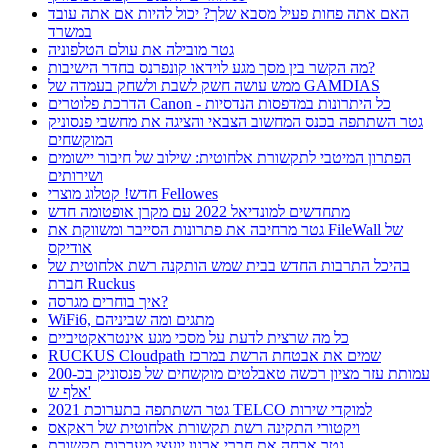
האם אתה פחות פעיל מסבא שלך? יכול להיות אם אתה עובד
במשרד
גטר מובילה את עולם הטלפוניה
מה הקשר בין מסך מגע לוידאו קונפרנס בחדר הישיבות?
ממש עושה חשק לשבת ולשחק בעמדה של GAMDIAS
הדרכת פלוטרים Canon - כל היתרונות במדפסות הנדסיות
גטר השתתפה בכנס המחשוב הצבאי והציגה את מחשבי פנסוניק
המוקשחים
הפתרון המיטבי לתקשורת אלחוטית: שילוב של חיבור יישומים
ושירותים
חדש! קטלוג מוצרי Fellowes
מתחדשים למונדיאל 2022 עם מקרן אופטומה חדש
גטר מרחיבה את פתרונות הסייבר ומשווקת את FileWall של
אודיקס
בהיכל התרבות החדש בבית שמש הותקנה רשת אלחוטית של
חברת Ruckus
איך בוחרים מגרסה?
WiFi6, מתגים ומה שביניהם
כל מה שרצית לדעת על מסכי מגע אינטראקטיביים
RUCKUS Cloudpath שמים את אבטחת הרשת במרכז
עמותת עזר מציון רכשה טאבלטים מוקשחים של פנסוניק בכ-200
אלף ש'
גטר השתתפה בתערוכת 2021 TELCO למוקדי שירות
ויקטורי התקינה רשת תקשורת אלחוטית של ראקאס
גטר ארחה את חברי ארגון יועצי מערכות תקשורת