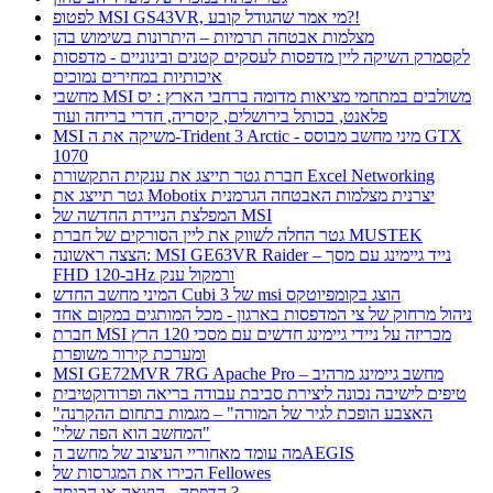
לפטופ MSI GS43VR, מי אמר שהגודל קובע?!
מצלמות אבטחה תרמיות – היתרונות בשימוש בהן
לקסמרק השיקה ליין מדפסות לעסקים קטנים ובינוניים - מדפסות
איכותיות במחירים נמוכים
מחשבי MSI משולבים במתחמי מציאות מדומה ברחבי הארץ : יס
פלאנט, בכותל בירושלים, קיסריה, חדרי בריחה ועוד
MSI משיקה את ה-Trident 3 Arctic - מיני מחשב מבוסס GTX
1070
חברת גטר תייצג את ענקית התקשורת Excel Networking
גטר תייצג את Mobotix יצרנית מצלמות האבטחה הגרמנית
המפלצת הניידת החדשה של MSI
גטר החלה לשווק את ליין הסורקים של חברת MUSTEK
הצצה ראשונה: MSI GE63VR Raider – נייד גיימינג עם מסך
FHD ב-120Hz ורמקול ענק
המיני מחשב החדש Cubi 3 של msi הוצג בקומפיוטקס
ניהול מרחוק של צי המדפסות בארגון - מכל המותגים במקום אחד
חברת MSI מכריזה על ניידי גיימינג חדשים עם מסכי 120 הרץ
ומערכת קירור משופרת
MSI GE72MVR 7RG Apache Pro – מחשב גיימינג מרהיב
טיפים לישיבה נכונה ליצירת סביבת עבודה בריאה ופרודוקטיבית
"האצבע הופכת לגיר של המורה" – מגמות בתחום ההקרנה
"המחשב הוא הפה שלי"
מה עומד מאחוריי העיצוב של מחשב הAEGIS
הכירו את המגרסות של Fellowes
הדפסה - הוצאה או הכנסה ?