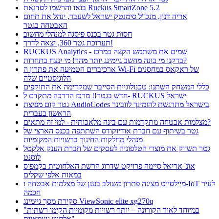
בואו והרשמו לסדנאת Ruckus SmartZone 5.2
אריה דנון, מנכ"ל סימנטק ישראל לשעבר, ינהל את תחום
האבטחה בגטר
חסות גטר בכנס פיסגה למנהלי מחשוב
תערוכת גטר 360, יצאה לדרך!
RUCKUS Analytics - שמים את משתמש הקצה במרכז
בדקנו מי בונה מחשב גיימינג יותר מהר! מי ינצח בתחרות?
ארכיברים הטמיעה את פתרון ה Wi-Fi של ראקאס במחסנים
הלוגיסטיים שלה
כללי המשחק השתנו: טכנולוגיית הסייבר שמקדימה את התוקפים
חדש בגטר!! מרכז הדרכה מתקדם ל- RUCKUS ישראל
גטר קום מפיצת AudioCodes בישראל מתרגשת להזמינך לוובינר
הראשון בעברית
מצלמות אבטחה מתקדמות עם בינה מלאכותית - למי זה מתאים?
גטר בשיתוף עם חברת אודיוקודס השתתפה בכנס הארצי של
מנהלי מחלקות החינוך ברשויות המקומיות
גטר תשווק את מוצרי הטלפוניה לעסקים של חברת הענק אלקטל
לוסנט
אונ' אריאל סיימה פרויקט שדרוג הרשת האלחוטית בקמפוס
במאות אלפי שקלים
מיילסייט מציגה פתרון משולב בענן של מצלמות אבטחה ו-IoT לעיר
חכמה
סקירת מסך גיימינג ViewSonic elite xg270q
"במיוחד לאור הקורונה – יותר רשויות מקומיות הקימו רשתות
אלחוט עצמאיות"