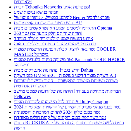
מלאכותית
חברת Teltonika Networks מצטרפת אלינו!
וובינר בנושא נגישות שמע
להירגע בסטייל: 3 מוצרי עיסוי של Beurer שכדאי להכיר
חדש בגטר! נציג שירות קולי מבוסס AI!
התקדמו למסכים המגע האינטראקטיביים מבית Optoma
תודה שהייתם חלק מתערוכת גטר 360!
אירוע הנגשת שמע ומולטימדיה מוצלח במיוחד
תודה למי שהגיע להדרכה טכנית מצלמות דאווה
גטר גאה להציג: קבלת הנציגות הרשמית למוצרי COOLER
MASTER בישראל
גטר משיקה נציגות בלעדית למוצרי Panasonic TOUGHBOOK
בישראל!
חדש בגטר! פתרונות אינטרקום מבית Dahua
כנס השקה OMNISEC - השקת מוצר חדשני בעולם ה-AI!
בשורה משמחת ממשרד התקשורת – פטור מרישוי למערכות
תקשורת אלחוטית!
הבריאות מתחילה בעבודה! היתרונות של זרועות למסכי מחשב
Fellowes
תודה לכל מי שהגיע להדרכת מוצרי Siklu by Ceragon
גטר בכנס מנהלי מערכות המידע של הרשויות המקומיות 2024
גטר בכנס טלקו 2024 לתחום המרכזיות והטלפוניה
גטר השתתפה בכנס רוקחים של קופת חולים מאוחדת
פתרון RUCKUS AI : חווית גלישה משופרת ותחזוקה חכמה של
הרשת