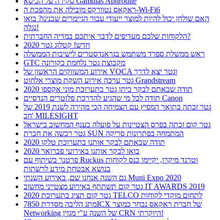
סקירה על הכיסא Gamdias Aphrodite
ראקאס נטוורקס מובילה את מהפכת ה-Wi-Fi6
האם שולחן יכול להיות למוצר ייעודי עבור הגיימרים שבנינו? בואו
נגלה!
הלקוחות שלכם מעדיפים לדבר איתכם במדיה החברתית?
חדש! קטלוג גטר 2020
ראש ממשלת ספרד משתמש בגראנדסטרים לישיבות הממשלה
GTC מקבוצת גטר נלחמת בקורונה
אירוע המשווקים הראשון של VOCA וגטר יצא לדרך
גטר ערכה אירוע השקת מוצרי אלחוט Grandstream
תודה שבאתם לבקר ביתן גטר בתערוכת מוני אקספו 2020
תודה לכל מי שהגיע להדרכת פלוטרים הנדסיים Canon
גטר זכתה בתואר המפיץ עם הצמיחה הכי מהירה לשנת 2019 של
חב' MILESIGHT
גטר קום זכתה בפרס הצטיינות על פועלה בענף המחשוב בישראל
גטר רכשה את חברת SUN המתמחה בפתרונות סריקה
תודה שבאתם לבקר אותנו בתערוכת טלקו 2020
בואו לבקר אותנו באירועי פברואר 2020
פרטנר בשיתוף עם Ruckus וטרנד מיקרו, יקיימו כנס לקוחות
בנושא אבטחת מידע לרשתות
גם השנה אנחנו שם, באירוע השנתי Muni Expo 2020
גטר קום תשתתף באירוע מצטייני מחשוב IT AWARDS 2019
גטר קום תציג בתערוכת 2020 TELCO לתחום מוקדי לקוחות
מתג הליבה מסדרת 7850ICX של חברת ראקאס נבחר כמוצר
Networking של השנה ע"י מגזין CRN היוקרתי!