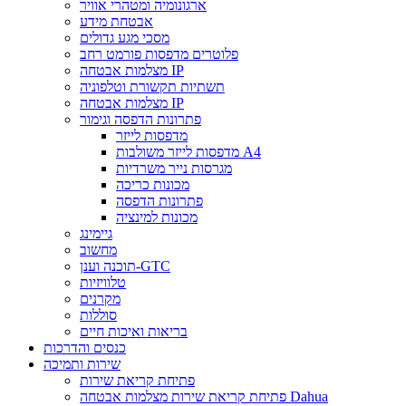
ארגונומיה ומטהרי אוויר
אבטחת מידע
מסכי מגע גדולים
פלוטרים מדפסות פורמט רחב
מצלמות אבטחה IP
תשתיות תקשורת וטלפוניה
מצלמות אבטחה IP
פתרונות הדפסה וגימור
מדפסות לייזר
מדפסות לייזר משולבות A4
מגרסות נייר משרדיות
מכונות כריכה
פתרונות הדפסה
מכונות למינציה
גיימינג
מחשוב
תוכנה וענן-GTC
טלוויזיות
מקרנים
סוללות
בריאות ואיכות חיים
כנסים והדרכות
שירות ותמיכה
פתיחת קריאת שירות
פתיחת קריאת שירות מצלמות אבטחה Dahua