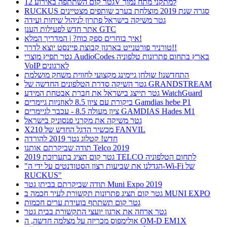
גטר קום השתתפה באירוע 12V למתקני מתח נמוך
RUCKUS סגרה שנת 2019 מוצלחת בערב שותפים מצטיינים
גטר משיקה בישראל פתרון לניהול שיחות ועידה
אתר חדש לפעילות הענן GTC
איך בוחרים ספק כוח? | המדריך המלא!
טורניר פורטנייט בארגון קבוצת פיינסט יוצא לדרך!!
גטר תפיץ מוצרי AudioCodes בארץ בתחום פתרונות טלפוניה
VoIP לארגונים
התחדשנו! שולחן גיימינג מקצועי לחווית משחק מושלמת
גטר השיקה סדרת הטלפונים החדשה של GRANDSTREAM
גטר תייצג בישראל את חברת אבטחת המידע WatchGuard
ביקורת עם ציון 8.5 לאוזניות גיימרים Gamdias hebe P1
ציון מעולה 8.5 - עכבר לגיימרים GAMDIAS Hades M1
גטר משיקה את מקרני פנסוניק בישראל
X210 מכשיר הדגל החדש של FANVIL
חדש! קטלוג גטר 2019 להורדה
תודה שביקרתם אותנו Telco 2019
גטר קום תציג בתערוכת 2019 TELCO לתחום הטלפוניה
"הגדלנו את שביעות רצון הסטודנטים על ידי ה-Wi-Fi של
RUCKUS"
תודה שביקרתם בביתן גטר Muni Expo 2019
גטר קום תציג פתרונות תקשורת לעיר חכמה ב MUNI EXPO
גטר קום תשתתף בועידת ערים חכמות
גטר ארחה את ארגון יועצי התקשורת בבית גטר
אולימפוס מכריזה על מצלמה חדשה, ה OM-D EM1X