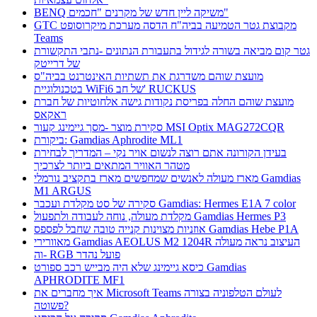
BENQ משיקה ליין חדש של מקרנים "חכמים"
GTC מקבוצת גטר הטמיעה בביה"ח הדסה מערכת מיקרוסופט
Teams
גטר קום מביאה בשורה לגידול בתעבורת הנתונים -נתבי התקשורת
של דרייטק
מועצת שוהם משדרגת את תשתיות האינטרנט בביה"ס
בטכנולוגיית WiFi6 של חב' RUCKUS
מועצת שוהם החלה בפריסת נקודות גישה אלחוטיות של חברת
ראקאס
סקירת מוצר -מסך גיימינג קעור MSI Optix MAG272CQR
ביקורת: Gamdias Aphrodite ML1
בעידן הקורונה אתם רוצה לנשום אויר נקי – המדריך לבחירת
מטהר האוויר המתאים ביותר לצרכיך
מארז מעולה לאנשים שמחפשים מארז בתקציב נורמלי Gamdias
M1 ARGUS
סקירה של סט מקלדת ועכבר Gamdias: Hermes E1A 7 color
מקלדת מעולה, נוחה לעבודה ולתפעול Gamdias Hermes P3
אוזניות מצוינות קנייה טובה שחבל לפספס Gamdias Hebe P1A
מאוורירי Gamdias AEOLUS M2 1204R העיצוב נראה מעולה
וה- RGB פועל נהדר
כיסא גיימינג שלא היה מבייש רכב ספורט Gamdias
APHRODITE MF1
איך מחברים את Microsoft Teams לעולם הטלפוניה בצורה
פשוטה?