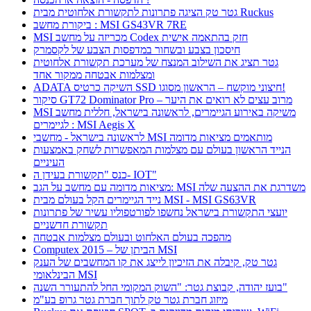
גטר טק הציגה פתרונות לתקשורת אלחוטית מבית Ruckus
ביקורת מחשב : MSI GS43VR 7RE
MSI מכריזה על מחשב Codex חזק בהתאמה אישית
חיסכון בצבע ובשחור במדפסות הצבע של לקסמרק
גטר תציג את השילוב המנצח של מערכת תקשורת אלחוטית
ומצלמות אבטחה ממקור אחד
ADATA השיקה כרטיס SSD חיצוני מוקשח – הראשון מסוגו!
סיקור GT72 Dominator Pro – מרוב עצים לא רואים את היער
MSI משיקה באירוע הגיימרים, לראשונה בישראל, חללית מחשב
לגיימרים : MSI Aegis X
לראשונה בישראל - מחשבי MSI מותאמים מציאות מדומה
הנייד הראשון בעולם עם מצלמות המאפשרות לשחק באמצעות
העיניים
כנס "תקשורת בעידן ה- IOT"
מציאות מדומה עם מחשב על הגב: MSI משדרגת את ההצעה שלה
נייד הגיימרים הקל בעולם מבית MSI - MSI GS63VR
יועצי התקשורת בישראל נחשפו לפורטפוליו עשיר של פתרונות
תקשורת חדשניים
מהפכה בעולם האלחוט ובעולם מצלמות אבטחה
Computex 2015 – הביתן של MSI
גטר טק, קיבלה את הזיכיון לייצג את קו המחשבים של הענק
הבינלאומי MSI
בועז יהודה, קבוצת גטר: "השוק המקומי החל להתעורר השנה"
מיזוג חברת גטר טק לתוך חברת גטר גרופ בע"מ