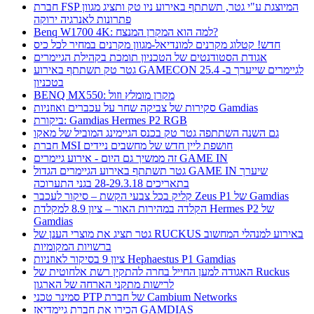
חברת FSP המיוצגת ע"י גטר, תשתתף באירוע ניו טק ותציג מגוון
פתרונות לאנרגיה ירוקה
Benq W1700 4K: למה הוא המקרן המנצח?
חדש! קטלוג מקרנים למונדיאל-מגוון מקרנים במחיר לכל כיס
אגודת הסטודנטים של הטכניון תומכת בקהילת הגיימרים
גטר טק תשתתף באירוע GAMECON לגיימרים שייערך ב- 25.4
בטכניון
BENQ MX550: מקרן מומלץ וזול
סקירות של צביקה שחר על עכברים ואוזניות Gamdias
ביקורת: Gamdias Hermes P2 RGB
גם השנה השתתפה גטר טק בכנס הגיימינג המוביל של מאקו
חברת MSI חושפת ליין חדש של מחשבים ניידים
זה ממשיך גם היום - אירוע גיימרים GAME IN
גטר תשתתף באירוע הגיימרים הגדול GAME IN שיערך
בתאריכים 28-29.3.18 בגני התערוכה
קליק בכל צבעי הקשת – סיקור לעכבר Zeus P1 של Gamdias
הקלדה במהירות האור – ציון 8.9 למקלדת Hermes P2 של
Gamdias
גטר תציג את מוצרי הענן של RUCKUS באירוע למנהלי המחשוב
ברשויות המקומיות
ציון 9 בסיקור לאוזניות Hephaestus P1 Gamdias
האגודה למען החייל בחרה להתקין רשת אלחוטית של Ruckus
לרישות מתקני הארחה של הארגון
סמינר טכני PTP של חברת Cambium Networks
הכירו את חברת גיימדיאז GAMDIAS