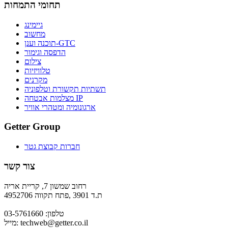
תחומי התמחות
גיימינג
מחשוב
תוכנה וענן-GTC
הדפסה וגימור
צילום
טלוויזיות
מקרנים
תשתיות תקשורת וטלפוניה
מצלמות אבטחה IP
ארגונומיה ומטהרי אוויר
Getter Group
חברות קבוצת גטר
צור קשר
רחוב שמשון 7, קריית אריה
ת.ד 3901 ,פתח תקווה 4952706
טלפון: 03-5761660
techweb@getter.co.il
מייל: