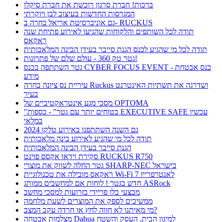
ברכות! חברת סרגון רוכשת את חברת סיקלו
המגרסות החדשות בעיצוב לבן ויוקרתי
גם אוניברסיטת אריאל בחרה ב- RUCKUS
תודה לכל השותפים והלקוחות שהגיעו לאירוע פתיחת שנה
ראקאס
תודה לכל מי שהגיע לכנס הגנת סייבר בעידן הבינה המלאכותית
גטר טק 360 - עולם שלם של פתרונות!
גטר השתתפה בכנס CYBER FOCUS EVENT - כנס אבטחת
מידע
עיריית נס ציונה בחרה Ruckus ושדרגה את תשתיות האינטרנט
בעיר
מסכי מגע אינטראקטיביים של OPTOMA
"בטוחים יותר עם גטר" - כספות EXECUTIVE SAFE עכשיו
במלאי
גם השנה השתתפנו באירוע טלקו 2024
תודה לכל מי שהגיע לאירוע בינה מלאכותית
הגנת סייבר בעידן הבינה המלאכותית
סקירת וידאו אקסס פוינט RUCKUS R750
גטר החלה לשווק את מוצרי SHARP-NEC בישראל
ראקאס מובילה את טכנולוגיית Wi-Fi 7 לאנטרפרייז
חדש בגטר ! לוחות אם למחשבים ממותג ASRock
מבצעי בלו פריידי בזרועות למסכי מחשב
ממשיכים לספק את המוצרים לשעת מלחמה
מי מאיתנו לא חווה לחץ או חרדה עקב המצב?
מצלמות אבטחה Dahua למיגון הבית, העסק והשטח