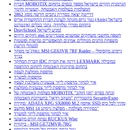
חברת MOBOTIX הגרמנית תקיים בישראל מספר כנסים בתחום
המצלמות בעולמות האבטחה ,תעשייה וחינוך
דרייטק יצאה בסדרת נתבים חדשה מסוג 2862
גטר גרופ מונתה לנציגת חברת התקשורת אריס (Arris) בישראל
בתחום ממירי טלוויזיה, נתבי כבלים ואינטרנט
DraySchool מגיע לישראל!
חזקים ודקים: msi חשפה מחשבי משחקים שמשנים סטנדרטים
משפחת מתגים מנוהלים אמינים המאפשרים גמישות ופשטות
למנהלי הרשת
גאדג’טי מסקר: MSI GE63VR 7RF Raider – גיימינג מקסימלי
בנייד
חברת המחקר IDC דרגה את חברת LEXMARK כמובילה
בתחום פתרונות האבטחה לתחום ההדפסה
מדפסת מומלצת לעסק
מדפסות למשרד
איך לבחור מדפסת לייזר צבעונית משולבת לעסק
איך לבחור מדפסת לייזר צבעונית מומלצת
מצלמת האבטחה של MOBOTIX זכתה בפרס "מגן הזהב"
בקטגוריית "מעקב וידאו" בתערוכת האבטחה SecurityExpo
סקירה: ADATA XPG SX8000 M.2 אחסון SSD מהיר לכל כיס
מחשב MSI בסקירה מצולמת - מפלצת גיימינג 14"
איך לבחור מדפסת לייזר למשרד
נפתח קורס מקצועי RUCKUS Wise
ביקורת - MSI GE72MVR-7RG
גטר זכתה במכרז של משרד הביטחון