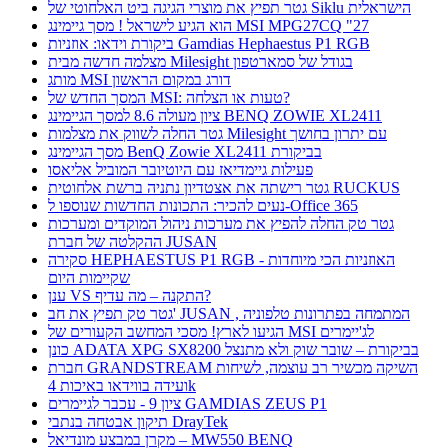
גטר תפיץ את מוצרי הגיגה ביט האלחוטי של Siklu הישראלית
הוא הגיע לישראל ! מסך גיימינג MSI MPG27CQ "27
ביקורת וידאו: אוזניות Gamdias Hephaestus P1 RGB
מצלמה חדשה מבית Milesight בגודל של סמארטפון
מותג MSI דורג במקום הראשון
המסך החדש של MSI: טעות או הצלחה?
ציון מעולה 8.6 למסך הגיימינג BENQ ZOWIE XL2411
גטר החלה לשווק את מצלמות Milesight עם יתרון בחושך
מסך הגיימינג BenQ Zowie XL2411 בביקורת
פעילות גיימדיאז עם היוטיובר המוביל אליאסו
גטר רישתה את אצטדיון נתניה ברשת אלחוטית RUCKUS
נעים להכיר: התכונות החדשות שנוספו ל-Office 365
גטר טק החלה להפיץ את מערכות ניהול המוקדים ומערכות
ההקלטה של חברת JUSAN
סקירה HEPHAESTUS P1 RGB - האוזניות הכי מיוחדות
שקיימות היום
ענן VS התקנה – מה עדיף?
גטר טק תפיץ את חב' JUSAN , המתמחה בפתרונות טלפוניה
הגיעו לארץ! מסכי המחשב הקעורים של MSI לג'יימרים
כונן ADATA XPG SX8200 בביקורת – שובר שוק ולא מתנצל
חברת GRANDSTREAM השיקה מכשיר רב עוצמה, לשיחות
ועידה בווידאו באיכות 4k
ציון 9 - עכבר לגיימרים GAMDIAS ZEUS P1
תיקון אבטחה בנתבי DrayTek
מקרן במבצע מונדיאל – MW550 BENQ