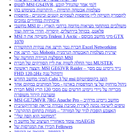
לפטופ MSI GS43VR, מי אמר שהגודל קובע?!
מצלמות אבטחה תרמיות – היתרונות בשימוש בהן
לקסמרק השיקה ליין מדפסות לעסקים קטנים ובינוניים - מדפסות
איכותיות במחירים נמוכים
מחשבי MSI משולבים במתחמי מציאות מדומה ברחבי הארץ : יס
פלאנט, בכותל בירושלים, קיסריה, חדרי בריחה ועוד
MSI משיקה את ה-Trident 3 Arctic - מיני מחשב מבוסס GTX
1070
חברת גטר תייצג את ענקית התקשורת Excel Networking
גטר תייצג את Mobotix יצרנית מצלמות האבטחה הגרמנית
המפלצת הניידת החדשה של MSI
גטר החלה לשווק את ליין הסורקים של חברת MUSTEK
הצצה ראשונה: MSI GE63VR Raider – נייד גיימינג עם מסך
FHD ב-120Hz ורמקול ענק
המיני מחשב החדש Cubi 3 של msi הוצג בקומפיוטקס
ניהול מרחוק של צי המדפסות בארגון - מכל המותגים במקום אחד
חברת MSI מכריזה על ניידי גיימינג חדשים עם מסכי 120 הרץ
ומערכת קירור משופרת
MSI GE72MVR 7RG Apache Pro – מחשב גיימינג מרהיב
טיפים לישיבה נכונה ליצירת סביבת עבודה בריאה ופרודוקטיבית
"האצבע הופכת לגיר של המורה" – מגמות בתחום ההקרנה
"המחשב הוא הפה שלי"
מה עומד מאחוריי העיצוב של מחשב הAEGIS
הכירו את המגרסות של Fellowes
הדפסה - הוצאה או הכנסה ?