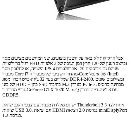
אבל הדקיקות לא באה על חשבון ביצועים. שני המחשבים מציעים מסך
רגיל ברזולוציית FHD ובקצב רענון של 120 הרץ וזמן תגובה של 3 אלפיות
השנייה, או לחלופין מסך IPS ברזולוציית 4K. שניהם גם מבוססים על
מעבדי Core i7 מהדור השביעי של מעבדי ה-Core של אינטל (Intel)
שמלווים בעד 32 ג'יגה-בייט זיכרון מסוג DDR4-2400, ובשילובים שונים
של כונן HDD + כונן SSD בחיבור M.2 בערוץ PCIe 3. מבחינת כרטיס
גרפי מדובר ב-GeForce GTX 1070 Max-Q עם 8 ג'יגה-בייט זיכרון
GDDR5.
יש גם מקלדת מכנית עם צבעי רקע, יציאת Thunderbolt 3 אחת לצד 3
יציאות USB 3.0, וגם יציאת HDMI בגרסת 2.0 ויציאת miniDisplyPort
בגרסת 1.2.