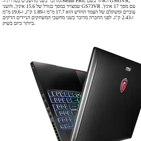
מדובר בשני מחשבים בסדרת ה-Stealh PRo, האחד בשם GS63VR,
שמצויד במסך בגודל של 15.6 אינץ', והשני GS73VR עם מסך 17 אינץ'.
עוביים ומשקלם של הצמד החדש הוא 17.7 מ"מ ו-1.89 ק"ג, ו-19.6 מ"מ
ו-2.43 ק"ג. לפני החברה מדובר בשני מחשבי המשחקים הניידים הדקים
ביותר כיום בשוק.