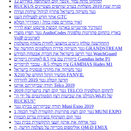
גטר קום השתתפה באירוע 12V למתקני מתח נמוך
RUCKUS סגרה שנת 2019 מוצלחת בערב שותפים מצטיינים
גטר משיקה בישראל פתרון לניהול שיחות ועידה
אתר חדש לפעילות הענן GTC
איך בוחרים ספק כוח? | המדריך המלא!
טורניר פורטנייט בארגון קבוצת פיינסט יוצא לדרך!!
גטר תפיץ מוצרי AudioCodes בארץ בתחום פתרונות טלפוניה
VoIP לארגונים
התחדשנו! שולחן גיימינג מקצועי לחווית משחק מושלמת
גטר השיקה סדרת הטלפונים החדשה של GRANDSTREAM
גטר תייצג בישראל את חברת אבטחת המידע WatchGuard
ביקורת עם ציון 8.5 לאוזניות גיימרים Gamdias hebe P1
ציון מעולה 8.5 - עכבר לגיימרים GAMDIAS Hades M1
גטר משיקה את מקרני פנסוניק בישראל
X210 מכשיר הדגל החדש של FANVIL
חדש! קטלוג גטר 2019 להורדה
תודה שביקרתם אותנו Telco 2019
גטר קום תציג בתערוכת 2019 TELCO לתחום הטלפוניה
"הגדלנו את שביעות רצון הסטודנטים על ידי ה-Wi-Fi של
RUCKUS"
תודה שביקרתם בביתן גטר Muni Expo 2019
גטר קום תציג פתרונות תקשורת לעיר חכמה ב MUNI EXPO
גטר קום תשתתף בועידת ערים חכמות
גטר ארחה את ארגון יועצי התקשורת בבית גטר
אולימפוס מכריזה על מצלמה חדשה, ה OM-D EM1X