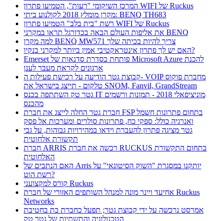
המרכז השיקומי "רעות", הטמיעו פתרון WIFI של Ruckus
מקרן מומלץ 2018 לקולנוע ביתי: BENQ TH683
רשת "בית בלב" הטמיעו פתרון WIFI של Ruckus
את אליפות העולם הבאה בכדורגל תראו במקרני BENQ
למה מקרן BENQ MW571 צריך להיות בכיתה שלך
האם יש לך פתרון אינטראקטיבי אמין ביותר למקרני בנקיו?
Emerset פותחת בסדרת סדנאות של Microsoft Azure להכנת
ארגונים לקראת מעבר לענן
קבוצת גטר הודיעה על רכישת פעילות ה- VOIP מחברת פוקוס
טלקום - תייצג בישראל את SNOM, Fanvil, GrandStream
גטר טק השתתפה בכנס IT מוניציפאלי 2018 - תמונות ורשמים
מהכנס
חברת גטר החלה לייצג את חברת FSP בתחום פתרונות חשמל
ואנרגיה כולל: ספקי כח, פתרונות סולרים ומערכות אל פסק
גטר מציגה פתרון להעברת וידאו במהירויות גבוהות, על גבי
תקשורת אלחוטית
חברת ARRIS רכשה את חברת RUCKUS בתחום התקשורת
האלחוטית
האם הנתבים של Arris יותקנו במסגרת "השוק הסיטונאי" על
רשת הוט?
קורס למקצועני Ruckus
אחיעד ויינר מונה למנהל השותפים האזורי של חברת Ruckus
Networks
אמרסט נרכשה על ידי קבוצת גטר; תפעל כחברת בת בחטיבת
הטכנולוגיה והתשתיות של גטר טק