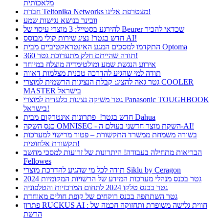
מלאכותית
חברת Teltonika Networks מצטרפת אלינו!
וובינר בנושא נגישות שמע
להירגע בסטייל: 3 מוצרי עיסוי של Beurer שכדאי להכיר
חדש בגטר! נציג שירות קולי מבוסס AI!
התקדמו למסכים המגע האינטראקטיביים מבית Optoma
תודה שהייתם חלק מתערוכת גטר 360!
אירוע הנגשת שמע ומולטימדיה מוצלח במיוחד
תודה למי שהגיע להדרכה טכנית מצלמות דאווה
גטר גאה להציג: קבלת הנציגות הרשמית למוצרי COOLER
MASTER בישראל
גטר משיקה נציגות בלעדית למוצרי Panasonic TOUGHBOOK
בישראל!
חדש בגטר! פתרונות אינטרקום מבית Dahua
כנס השקה OMNISEC - השקת מוצר חדשני בעולם ה-AI!
בשורה משמחת ממשרד התקשורת – פטור מרישוי למערכות
תקשורת אלחוטית!
הבריאות מתחילה בעבודה! היתרונות של זרועות למסכי מחשב
Fellowes
תודה לכל מי שהגיע להדרכת מוצרי Siklu by Ceragon
גטר בכנס מנהלי מערכות המידע של הרשויות המקומיות 2024
גטר בכנס טלקו 2024 לתחום המרכזיות והטלפוניה
גטר השתתפה בכנס רוקחים של קופת חולים מאוחדת
פתרון RUCKUS AI : חווית גלישה משופרת ותחזוקה חכמה של
הרשת