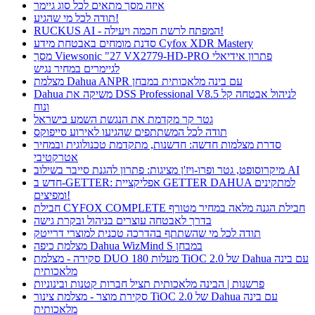
איזה מסך מתאים לכל סוג גיימר
תודה לכל מי שהגיע!
RUCKUS AI - המפתח לרשת חכמה ויעילה!
סדנת מומחים באבטחת מידע Cyfox XDR Mastery
מסך Viewsonic "27 VX2779-HD-PRO פתרון אידיאלי
לגיימרים במחיר נגיש
מצלמת Dahua ANPR עם בינה מלאכותית במבחן
Dahua משיקה את DSS Professional V8.5 לניהול אבטחה קל
ונוח
גטר קר מקדמת את הנגשת השמע בישראל
תודה לכל המשתתפים שהגיעו לאירוע סייפוקס
סדרת מצלמות חדשה: חדשנות, מתקדמת טכנולוגית ובמחיר
אטרקטיבי
מיקרוסופט, גטר ופרו-ויז'ן מציגות: פתרון להגנת סייבר בשילוב AI
חדש ב-GETTER: אפליקציית GETTER DAHUA למתקינים
ומפיצים!
חבילת CYFOX COMPLETE חבילת הגנה מלאה במחיר מטורף
בדרך לאבטחה עוצרים בניהול ובקרת גישה
תודה לכל מי שהשתתף בהדרכה טכנית למוצרי דרייטק
מצלמת כיפה Dahua WizMind S במבחן
סקירה - מצלמת DUO 180 מעלות TiOC 2.0 של Dahua עם בינה
מלאכותית
פרשנות | הבינה מלאכותית תציל חברות קטנות ובינוניות
סקירת מוצר - מצלמת צינור TiOC 2.0 של Dahua עם בינה
מלאכותית