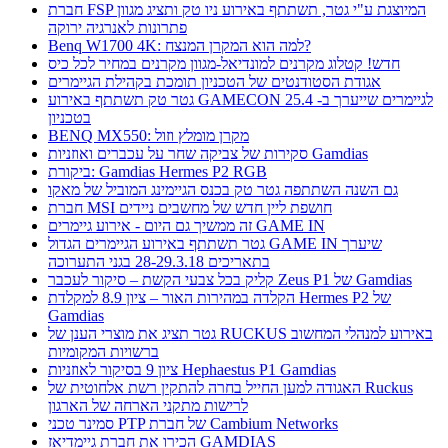
חברת FSP המיוצגת ע"י גטר, תשתתף באירוע ניו טק ותציג מגוון
פתרונות לאנרגיה ירוקה
Benq W1700 4K: למה הוא המקרן המנצח?
חדש! קטלוג מקרנים למונדיאל-מגוון מקרנים במחיר לכל כיס
אגודת הסטודנטים של הטכניון תומכת בקהילת הגיימרים
גטר טק תשתתף באירוע GAMECON לגיימרים שייערך ב- 25.4
בטכניון
BENQ MX550: מקרן מומלץ וזול
סקירות של צביקה שחר על עכברים ואוזניות Gamdias
ביקורת: Gamdias Hermes P2 RGB
גם השנה השתתפה גטר טק בכנס הגיימינג המוביל של מאקו
חברת MSI חושפת ליין חדש של מחשבים ניידים
זה ממשיך גם היום - אירוע גיימרים GAME IN
גטר תשתתף באירוע הגיימרים הגדול GAME IN שיערך
בתאריכים 28-29.3.18 בגני התערוכה
קליק בכל צבעי הקשת – סיקור לעכבר Zeus P1 של Gamdias
הקלדה במהירות האור – ציון 8.9 למקלדת Hermes P2 של
Gamdias
גטר תציג את מוצרי הענן של RUCKUS באירוע למנהלי המחשוב
ברשויות המקומיות
ציון 9 בסיקור לאוזניות Hephaestus P1 Gamdias
האגודה למען החייל בחרה להתקין רשת אלחוטית של Ruckus
לרישות מתקני הארחה של הארגון
סמינר טכני PTP של חברת Cambium Networks
הכירו את חברת גיימדיאז GAMDIAS