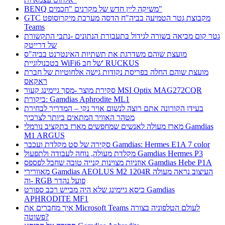
BENQ משיקה ליין חדש של מקרנים "חכמים"
GTC מקבוצת גטר הטמיעה בביה"ח הדסה מערכת מיקרוסופט
Teams
גטר קום מביאה בשורה לגידול בתעבורת הנתונים -נתבי התקשורת
של דרייטק
מועצת שוהם משדרגת את תשתיות האינטרנט בביה"ס
בטכנולוגיית WiFi6 של חב' RUCKUS
מועצת שוהם החלה בפריסת נקודות גישה אלחוטיות של חברת
ראקאס
סקירת מוצר -מסך גיימינג קעור MSI Optix MAG272CQR
ביקורת: Gamdias Aphrodite ML1
בעידן הקורונה אתם רוצה לנשום אויר נקי – המדריך לבחירת
מטהר האוויר המתאים ביותר לצרכיך
מארז מעולה לאנשים שמחפשים מארז בתקציב נורמלי Gamdias
M1 ARGUS
סקירה של סט מקלדת ועכבר Gamdias: Hermes E1A 7 color
מקלדת מעולה, נוחה לעבודה ולתפעול Gamdias Hermes P3
אוזניות מצוינות קנייה טובה שחבל לפספס Gamdias Hebe P1A
מאוורירי Gamdias AEOLUS M2 1204R העיצוב נראה מעולה
וה- RGB פועל נהדר
כיסא גיימינג שלא היה מבייש רכב ספורט Gamdias
APHRODITE MF1
איך מחברים את Microsoft Teams לעולם הטלפוניה בצורה
פשוטה?