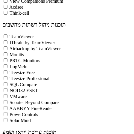
View Companions Premium
Acdsee
Think-cell
תוכנות ניהול רשתות מחשבים
TeamViewer
ITbrain by TeamViewer
Airbackup by TeamViewer
Monitis
PRTG Monitors
LogMeIn
Treesize Free
Treesize Professional
SQL Compare
NOD32 ESET
VMware
Scooter Beyond Compare
AABBYY FineReader
PowerControls
Solar Mind
תוכנת עריכת וידאו ושמע