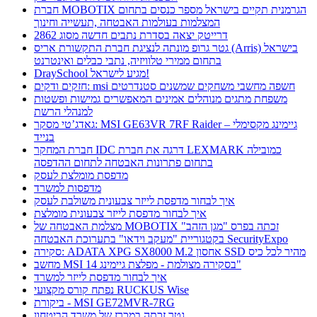
חברת MOBOTIX הגרמנית תקיים בישראל מספר כנסים בתחום
המצלמות בעולמות האבטחה ,תעשייה וחינוך
דרייטק יצאה בסדרת נתבים חדשה מסוג 2862
גטר גרופ מונתה לנציגת חברת התקשורת אריס (Arris) בישראל
בתחום ממירי טלוויזיה, נתבי כבלים ואינטרנט
DraySchool מגיע לישראל!
חזקים ודקים: msi חשפה מחשבי משחקים שמשנים סטנדרטים
משפחת מתגים מנוהלים אמינים המאפשרים גמישות ופשטות
למנהלי הרשת
גאדג’טי מסקר: MSI GE63VR 7RF Raider – גיימינג מקסימלי
בנייד
חברת המחקר IDC דרגה את חברת LEXMARK כמובילה
בתחום פתרונות האבטחה לתחום ההדפסה
מדפסת מומלצת לעסק
מדפסות למשרד
איך לבחור מדפסת לייזר צבעונית משולבת לעסק
איך לבחור מדפסת לייזר צבעונית מומלצת
מצלמת האבטחה של MOBOTIX זכתה בפרס "מגן הזהב"
בקטגוריית "מעקב וידאו" בתערוכת האבטחה SecurityExpo
סקירה: ADATA XPG SX8000 M.2 אחסון SSD מהיר לכל כיס
מחשב MSI בסקירה מצולמת - מפלצת גיימינג 14"
איך לבחור מדפסת לייזר למשרד
נפתח קורס מקצועי RUCKUS Wise
ביקורת - MSI GE72MVR-7RG
גטר זכתה במכרז של משרד הביטחון