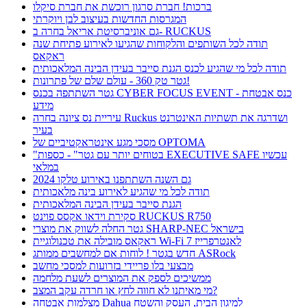
ברכות! חברת סרגון רוכשת את חברת סיקלו
המגרסות החדשות בעיצוב לבן ויוקרתי
גם אוניברסיטת אריאל בחרה ב- RUCKUS
תודה לכל השותפים והלקוחות שהגיעו לאירוע פתיחת שנה
ראקאס
תודה לכל מי שהגיע לכנס הגנת סייבר בעידן הבינה המלאכותית
גטר טק 360 - עולם שלם של פתרונות!
גטר השתתפה בכנס CYBER FOCUS EVENT - כנס אבטחת
מידע
עיריית נס ציונה בחרה Ruckus ושדרגה את תשתיות האינטרנט
בעיר
מסכי מגע אינטראקטיביים של OPTOMA
"בטוחים יותר עם גטר" - כספות EXECUTIVE SAFE עכשיו
במלאי
גם השנה השתתפנו באירוע טלקו 2024
תודה לכל מי שהגיע לאירוע בינה מלאכותית
הגנת סייבר בעידן הבינה המלאכותית
סקירת וידאו אקסס פוינט RUCKUS R750
גטר החלה לשווק את מוצרי SHARP-NEC בישראל
ראקאס מובילה את טכנולוגיית Wi-Fi 7 לאנטרפרייז
חדש בגטר ! לוחות אם למחשבים ממותג ASRock
מבצעי בלו פריידי בזרועות למסכי מחשב
ממשיכים לספק את המוצרים לשעת מלחמה
מי מאיתנו לא חווה לחץ או חרדה עקב המצב?
מצלמות אבטחה Dahua למיגון הבית, העסק והשטח