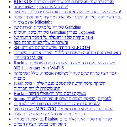
RUCKUS סגרה עוד שנה מוצלחת בערב שותפים מצטיינים
רוצה להיות מתקין מקצועי יותר?
סקירה של כסא גיימדיאז - אחת הכסאות הטובים ביותר למחשב!
גטר השתתפה באירוע השנתי של ארגון מתקיני מתח נמוך והציגה
את מצלמות Milesight
סקירה על מקלדת האורות של Gamdias
סקירת כיסא הגיימינג Gamdias בערוץ TopGeek
סקירה של זיו רוזנפלד על המסך הקעור של MSI
השוברים שלך שווים הרבה כסף!
תודה שהשתתפתם באירוע 360 TELECOM
"האלחוט נתפס כחלופה מושכת לסלולר"- סיכום אירוע תקשורת
TELECOM 360
Ruckus משיקה את נקודת הגישה הראשונה בעולם שתומכת
בתקן 802.11ax, הוא Wi-Fi 6
גטר תציג פתרון שלם לניהול מצלמות אבטחה, כולל אנליטיקה
מובנית
Jusan השיקה גרסה חדשה לקונטקט סנטר שלה – כולל
התממשקות למדיה חברתית
Ruckus משיקה גרסת בקר וירטואלי חדשה
Snom, יצרנית טלפוניית IP לעסקים, השיקה דגמים חדשים
לקסמרק מציגה דור חדש של מדפסות לייזר לעסקים
סקירת מוצר MPG27CQ: "המסך הכי טוב שאי פעם ראיתי
גטר מרחיבה את סל מוצרי התקשורת שלה
גטר-טק תייצג את Ekahau לפתרונות סקרי אתר אלחוטיים
ניהול תוכן במסכי תצוגה חכמים