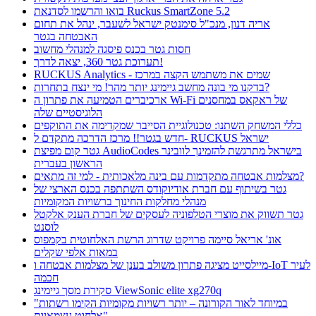
בואו והרשמו לסדנאת Ruckus SmartZone 5.2
אריה דנון, מנכ"ל סימנטק ישראל לשעבר, ינהל את תחום
האבטחה בגטר
חסות גטר בכנס פיסגה למנהלי מחשוב
תערוכת גטר 360, יצאה לדרך!
RUCKUS Analytics - שמים את משתמש הקצה במרכז
בדקנו מי בונה מחשב גיימינג יותר מהר! מי ינצח בתחרות?
ארכיברים הטמיעה את פתרון ה Wi-Fi של ראקאס במחסנים
הלוגיסטיים שלה
כללי המשחק השתנו: טכנולוגיית הסייבר שמקדימה את התוקפים
חדש בגטר!! מרכז הדרכה מתקדם ל- RUCKUS ישראל
גטר קום מפיצת AudioCodes בישראל מתרגשת להזמינך לוובינר
הראשון בעברית
מצלמות אבטחה מתקדמות עם בינה מלאכותית - למי זה מתאים?
גטר בשיתוף עם חברת אודיוקודס השתתפה בכנס הארצי של
מנהלי מחלקות החינוך ברשויות המקומיות
גטר תשווק את מוצרי הטלפוניה לעסקים של חברת הענק אלקטל
לוסנט
אונ' אריאל סיימה פרויקט שדרוג הרשת האלחוטית בקמפוס
במאות אלפי שקלים
מיילסייט מציגה פתרון משולב בענן של מצלמות אבטחה ו-IoT לעיר
חכמה
סקירת מסך גיימינג ViewSonic elite xg270q
"במיוחד לאור הקורונה – יותר רשויות מקומיות הקימו רשתות
אלחוט עצמאיות"