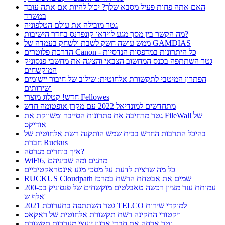
האם אתה פחות פעיל מסבא שלך? יכול להיות אם אתה עובד
במשרד
גטר מובילה את עולם הטלפוניה
מה הקשר בין מסך מגע לוידאו קונפרנס בחדר הישיבות?
ממש עושה חשק לשבת ולשחק בעמדה של GAMDIAS
הדרכת פלוטרים Canon - כל היתרונות במדפסות הנדסיות
גטר השתתפה בכנס המחשוב הצבאי והציגה את מחשבי פנסוניק
המוקשחים
הפתרון המיטבי לתקשורת אלחוטית: שילוב של חיבור יישומים
ושירותים
חדש! קטלוג מוצרי Fellowes
מתחדשים למונדיאל 2022 עם מקרן אופטומה חדש
גטר מרחיבה את פתרונות הסייבר ומשווקת את FileWall של
אודיקס
בהיכל התרבות החדש בבית שמש הותקנה רשת אלחוטית של
חברת Ruckus
איך בוחרים מגרסה?
WiFi6, מתגים ומה שביניהם
כל מה שרצית לדעת על מסכי מגע אינטראקטיביים
RUCKUS Cloudpath שמים את אבטחת הרשת במרכז
עמותת עזר מציון רכשה טאבלטים מוקשחים של פנסוניק בכ-200
אלף ש'
גטר השתתפה בתערוכת 2021 TELCO למוקדי שירות
ויקטורי התקינה רשת תקשורת אלחוטית של ראקאס
גטר ארחה את חברי ארגון יועצי מערכות תקשורת