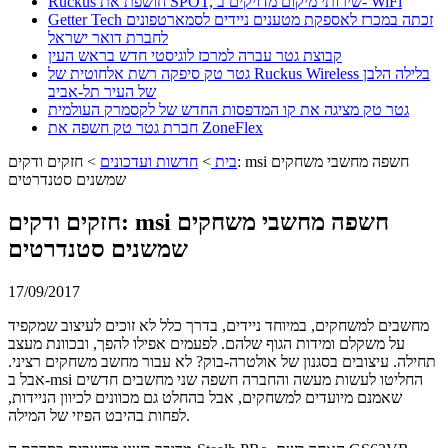
Ruckus חושפת את SPOT, שירותי מיקום מדויקים ב- WiFi
Getter Tech זכתה במכרז לאספקת מטענים ניידים לסמארטפונים
לחברת דואר ישראל
קבוצת גטר עברה למרכז לוגיסטי חדש בראש העין
גטר טק סיפקה רשת אלחוטית של Ruckus Wireless בלילה הלבן
של העיר תל-אביב
גטר טק מציגה את קו המדפסות החדש של לקסמרק העולמית
חברת גטר טק חשפה את ZoneFlex
בית
>
חדשות ועדכונים
>
חזקים ודקים: msi חשפה מחשבי משחקים
שמשנים סטנדרטים
חזקים ודקים: msi חשפה מחשבי משחקים
שמשנים סטנדרטים
17/09/2017
מחשבים למשחקים, במיוחד ניידים, בדרך כלל לא זוכים לעיצוב שמקפיד
על משקלם ומידות הגוף שלהם. לפעמים אפילו להפך, ובכוונת מעצב
תחילה. עיצובים בסגנון של אולטרה-בוק? לא עבור מחשב משחקים רציני.
אבל ב-msi החליטו לעשות מעשה והחברה חשפה שני מחשבים חדשים
שאמנם מיועדים למשחקים, אבל בהחלט גם מכוונים לכיוון הניידות,
לפחות בהיבט הפיזי של המילה.