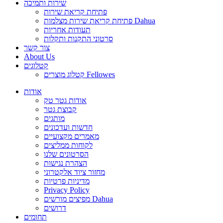
שירות ותמיכה
פתיחת קריאת שירות
פתיחת קריאת שירות מצלמות Dahua
תעודות אחריות
סרטוני התקנות ותקלות
צור קשר
About Us
קטלוגים
קטלוג מוצרים Fellowes
אודות
אודות גטר טק
קבוצת גטר
מותגים
חדשות ועדכונים
מאמרים מקצועיים
לקוחות ממליצים
הסרטונים שלנו
הצהרת נגישות
מחזור ציוד אלקטרוני
מדיניות פרטיות
Privacy Policy
מפיצים מורשים Dahua
דרושים
תחומים