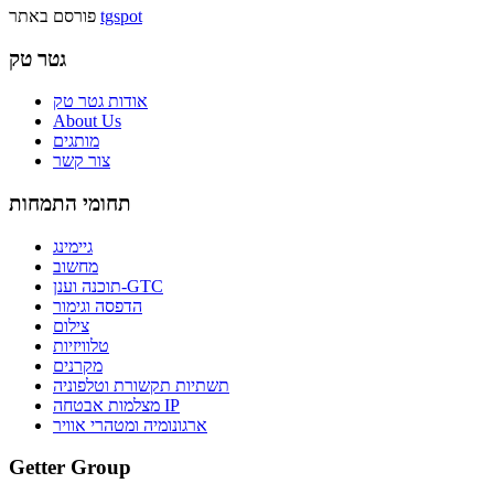
tgspot
פורסם באתר
גטר טק
אודות גטר טק
About Us
מותגים
צור קשר
תחומי התמחות
גיימינג
מחשוב
תוכנה וענן-GTC
הדפסה וגימור
צילום
טלוויזיות
מקרנים
תשתיות תקשורת וטלפוניה
מצלמות אבטחה IP
ארגונומיה ומטהרי אוויר
Getter Group