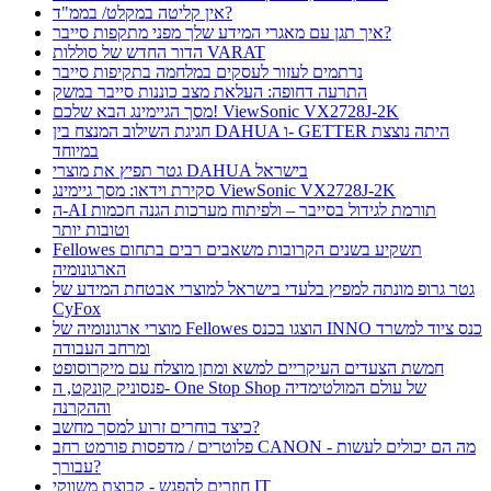
אין קליטה במקלט/ בממ"ד?
איך תגן עם מאגרי המידע שלך מפני מתקפות סייבר?
הדור החדש של סוללות VARAT
נרתמים לעזור לעסקים במלחמה בתקיפות סייבר
התרעה דחופה: העלאת מצב כוננות סייבר במשק
מסך הגיימינג הבא שלכם! ViewSonic VX2728J-2K
חגיגת השילוב המנצח בין DAHUA ו- GETTER היתה נוצצת
במיוחד
גטר תפיץ את מוצרי DAHUA בישראל
סקירת וידאו: מסך גיימינג ViewSonic VX2728J-2K
ה-AI תורמת לגידול בסייבר – ולפיתוח מערכות הגנה חכמות
וטובות יותר
Fellowes תשקיע בשנים הקרובות משאבים רבים בתחום
הארגונומיה
גטר גרופ מונתה למפיץ בלעדי בישראל למוצרי אבטחת המידע של
CyFox
מוצרי ארגונומיה של Fellowes הוצגו בכנס INNO כנס ציוד למשרד
ומרחב העבודה
חמשת הצעדים העיקריים למשא ומתן מוצלח עם מיקרוסופט
פנסוניק קונקט, ה- One Stop Shop של עולם המולטימדיה
וההקרנה
כיצד בוחרים זרוע למסך מחשב?
פלוטרים / מדפסות פורמט רחב CANON - מה הם יכולים לעשות
עבורך?
חוזרים להפגש - קבוצת משווקי IT