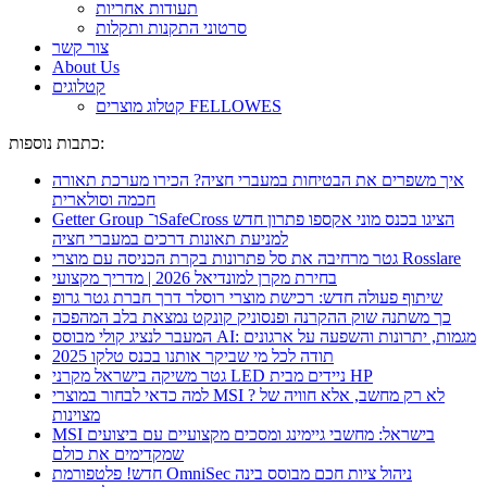
תעודות אחריות
סרטוני התקנות ותקלות
צור קשר
About Us
קטלוגים
קטלוג מוצרים FELLOWES
כתבות נוספות:
איך משפרים את הבטיחות במעברי חציה? הכירו מערכת תאורה
חכמה וסולארית
Getter Group ו־SafeCross הציגו בכנס מוני אקספו פתרון חדש
למניעת תאונות דרכים במעברי חציה
גטר מרחיבה את סל פתרונות בקרת הכניסה עם מוצרי Rosslare
בחירת מקרן למונדיאל 2026 | מדריך מקצועי
שיתוף פעולה חדש: רכישת מוצרי רוסלר דרך חברת גטר גרופ
כך משתנה שוק ההקרנה ופנסוניק קונקט נמצאת בלב המהפכה
המעבר לנציג קולי מבוסס AI: מגמות, יתרונות והשפעה על ארגונים
תודה לכל מי שביקר אותנו בכנס טלקו 2025
גטר משיקה בישראל מקרני LED ניידים מבית HP
למה כדאי לבחור במוצרי MSI ? לא רק מחשב, אלא חוויה של
מצוינות
MSI בישראל: מחשבי גיימינג ומסכים מקצועיים עם ביצועים
שמקדימים את כולם
חדש! פלטפורמת OmniSec ניהול ציות חכם מבוסס בינה