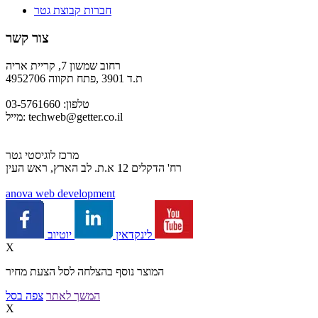
חברות קבוצת גטר
צור קשר
רחוב שמשון 7, קריית אריה
ת.ד 3901 ,פתח תקווה 4952706
טלפון: 03-5761660
techweb@getter.co.il
מייל:
מרכז לוגיסטי גטר
רח' הדקלים 12 א.ת. לב הארץ, ראש העין
a
nova web development
יוטיוב
לינקדאין
X
המוצר נוסף בהצלחה לסל הצעת מחיר
המשך לאתר
צפה בסל
X