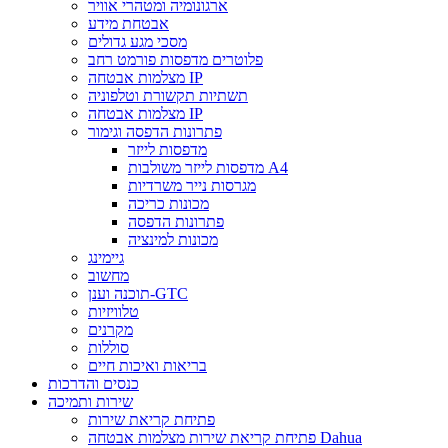
ארגונומיה ומטהרי אוויר
אבטחת מידע
מסכי מגע גדולים
פלוטרים מדפסות פורמט רחב
מצלמות אבטחה IP
תשתיות תקשורת וטלפוניה
מצלמות אבטחה IP
פתרונות הדפסה וגימור
מדפסות לייזר
מדפסות לייזר משולבות A4
מגרסות נייר משרדיות
מכונות כריכה
פתרונות הדפסה
מכונות למינציה
גיימינג
מחשוב
תוכנה וענן-GTC
טלוויזיות
מקרנים
סוללות
בריאות ואיכות חיים
כנסים והדרכות
שירות ותמיכה
פתיחת קריאת שירות
פתיחת קריאת שירות מצלמות אבטחה Dahua