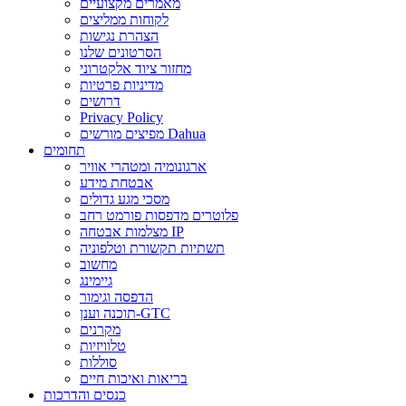
מאמרים מקצועיים
לקוחות ממליצים
הצהרת נגישות
הסרטונים שלנו
מחזור ציוד אלקטרוני
מדיניות פרטיות
דרושים
Privacy Policy
מפיצים מורשים Dahua
תחומים
ארגונומיה ומטהרי אוויר
אבטחת מידע
מסכי מגע גדולים
פלוטרים מדפסות פורמט רחב
מצלמות אבטחה IP
תשתיות תקשורת וטלפוניה
מחשוב
גיימינג
הדפסה וגימור
תוכנה וענן-GTC
מקרנים
טלוויזיות
סוללות
בריאות ואיכות חיים
כנסים והדרכות