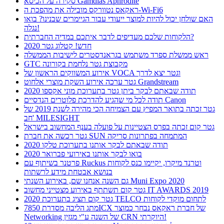
סקירה על הכיסא Gamdias Aphrodite
ראקאס נטוורקס מובילה את מהפכת ה-Wi-Fi6
האם שולחן יכול להיות למוצר ייעודי עבור הגיימרים שבנינו? בואו
נגלה!
הלקוחות שלכם מעדיפים לדבר איתכם במדיה החברתית?
חדש! קטלוג גטר 2020
ראש ממשלת ספרד משתמש בגראנדסטרים לישיבות הממשלה
GTC מקבוצת גטר נלחמת בקורונה
אירוע המשווקים הראשון של VOCA וגטר יצא לדרך
גטר ערכה אירוע השקת מוצרי אלחוט Grandstream
תודה שבאתם לבקר ביתן גטר בתערוכת מוני אקספו 2020
תודה לכל מי שהגיע להדרכת פלוטרים הנדסיים Canon
גטר זכתה בתואר המפיץ עם הצמיחה הכי מהירה לשנת 2019 של
חב' MILESIGHT
גטר קום זכתה בפרס הצטיינות על פועלה בענף המחשוב בישראל
גטר רכשה את חברת SUN המתמחה בפתרונות סריקה
תודה שבאתם לבקר אותנו בתערוכת טלקו 2020
בואו לבקר אותנו באירועי פברואר 2020
פרטנר בשיתוף עם Ruckus וטרנד מיקרו, יקיימו כנס לקוחות
בנושא אבטחת מידע לרשתות
גם השנה אנחנו שם, באירוע השנתי Muni Expo 2020
גטר קום תשתתף באירוע מצטייני מחשוב IT AWARDS 2019
גטר קום תציג בתערוכת 2020 TELCO לתחום מוקדי לקוחות
מתג הליבה מסדרת 7850ICX של חברת ראקאס נבחר כמוצר
Networking של השנה ע"י מגזין CRN היוקרתי!