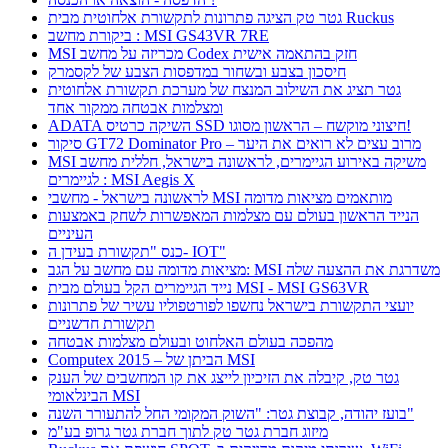
גטר טק הציגה פתרונות לתקשורת אלחוטית מבית Ruckus
ביקורת מחשב : MSI GS43VR 7RE
MSI מכריזה על מחשב Codex חזק בהתאמה אישית
חיסכון בצבע ובשחור במדפסות הצבע של לקסמרק
גטר תציג את השילוב המנצח של מערכת תקשורת אלחוטית
ומצלמות אבטחה ממקור אחד
ADATA השיקה כרטיס SSD חיצוני מוקשח – הראשון מסוגו!
סיקור GT72 Dominator Pro – מרוב עצים לא רואים את היער
MSI משיקה באירוע הגיימרים, לראשונה בישראל, חללית מחשב
לגיימרים : MSI Aegis X
לראשונה בישראל - מחשבי MSI מותאמים מציאות מדומה
הנייד הראשון בעולם עם מצלמות המאפשרות לשחק באמצעות
העיניים
כנס "תקשורת בעידן ה- IOT"
מציאות מדומה עם מחשב על הגב: MSI משדרגת את ההצעה שלה
נייד הגיימרים הקל בעולם מבית MSI - MSI GS63VR
יועצי התקשורת בישראל נחשפו לפורטפוליו עשיר של פתרונות
תקשורת חדשניים
מהפכה בעולם האלחוט ובעולם מצלמות אבטחה
Computex 2015 – הביתן של MSI
גטר טק, קיבלה את הזיכיון לייצג את קו המחשבים של הענק
הבינלאומי MSI
בועז יהודה, קבוצת גטר: "השוק המקומי החל להתעורר השנה"
מיזוג חברת גטר טק לתוך חברת גטר גרופ בע"מ