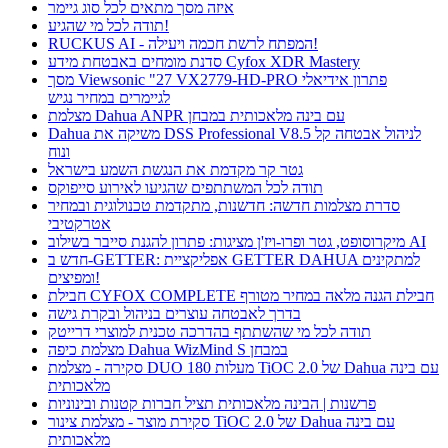
איזה מסך מתאים לכל סוג גיימר
תודה לכל מי שהגיע!
RUCKUS AI - המפתח לרשת חכמה ויעילה!
סדנת מומחים באבטחת מידע Cyfox XDR Mastery
מסך Viewsonic "27 VX2779-HD-PRO פתרון אידיאלי
לגיימרים במחיר נגיש
מצלמת Dahua ANPR עם בינה מלאכותית במבחן
Dahua משיקה את DSS Professional V8.5 לניהול אבטחה קל
ונוח
גטר קר מקדמת את הנגשת השמע בישראל
תודה לכל המשתתפים שהגיעו לאירוע סייפוקס
סדרת מצלמות חדשה: חדשנות, מתקדמת טכנולוגית ובמחיר
אטרקטיבי
מיקרוסופט, גטר ופרו-ויז'ן מציגות: פתרון להגנת סייבר בשילוב AI
חדש ב-GETTER: אפליקציית GETTER DAHUA למתקינים
ומפיצים!
חבילת CYFOX COMPLETE חבילת הגנה מלאה במחיר מטורף
בדרך לאבטחה עוצרים בניהול ובקרת גישה
תודה לכל מי שהשתתף בהדרכה טכנית למוצרי דרייטק
מצלמת כיפה Dahua WizMind S במבחן
סקירה - מצלמת DUO 180 מעלות TiOC 2.0 של Dahua עם בינה
מלאכותית
פרשנות | הבינה מלאכותית תציל חברות קטנות ובינוניות
סקירת מוצר - מצלמת צינור TiOC 2.0 של Dahua עם בינה
מלאכותית