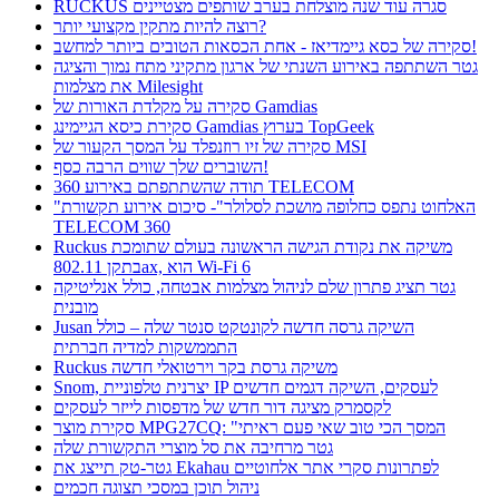
RUCKUS סגרה עוד שנה מוצלחת בערב שותפים מצטיינים
רוצה להיות מתקין מקצועי יותר?
סקירה של כסא גיימדיאז - אחת הכסאות הטובים ביותר למחשב!
גטר השתתפה באירוע השנתי של ארגון מתקיני מתח נמוך והציגה
את מצלמות Milesight
סקירה על מקלדת האורות של Gamdias
סקירת כיסא הגיימינג Gamdias בערוץ TopGeek
סקירה של זיו רוזנפלד על המסך הקעור של MSI
השוברים שלך שווים הרבה כסף!
תודה שהשתתפתם באירוע 360 TELECOM
"האלחוט נתפס כחלופה מושכת לסלולר"- סיכום אירוע תקשורת
TELECOM 360
Ruckus משיקה את נקודת הגישה הראשונה בעולם שתומכת
בתקן 802.11ax, הוא Wi-Fi 6
גטר תציג פתרון שלם לניהול מצלמות אבטחה, כולל אנליטיקה
מובנית
Jusan השיקה גרסה חדשה לקונטקט סנטר שלה – כולל
התממשקות למדיה חברתית
Ruckus משיקה גרסת בקר וירטואלי חדשה
Snom, יצרנית טלפוניית IP לעסקים, השיקה דגמים חדשים
לקסמרק מציגה דור חדש של מדפסות לייזר לעסקים
סקירת מוצר MPG27CQ: "המסך הכי טוב שאי פעם ראיתי
גטר מרחיבה את סל מוצרי התקשורת שלה
גטר-טק תייצג את Ekahau לפתרונות סקרי אתר אלחוטיים
ניהול תוכן במסכי תצוגה חכמים