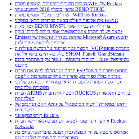
המרכז השיקומי "רעות", הטמיעו פתרון WIFI של Ruckus
מקרן מומלץ 2018 לקולנוע ביתי: BENQ TH683
רשת "בית בלב" הטמיעו פתרון WIFI של Ruckus
את אליפות העולם הבאה בכדורגל תראו במקרני BENQ
למה מקרן BENQ MW571 צריך להיות בכיתה שלך
האם יש לך פתרון אינטראקטיבי אמין ביותר למקרני בנקיו?
Emerset פותחת בסדרת סדנאות של Microsoft Azure להכנת
ארגונים לקראת מעבר לענן
קבוצת גטר הודיעה על רכישת פעילות ה- VOIP מחברת פוקוס
טלקום - תייצג בישראל את SNOM, Fanvil, GrandStream
גטר טק השתתפה בכנס IT מוניציפאלי 2018 - תמונות ורשמים
מהכנס
חברת גטר החלה לייצג את חברת FSP בתחום פתרונות חשמל
ואנרגיה כולל: ספקי כח, פתרונות סולרים ומערכות אל פסק
גטר מציגה פתרון להעברת וידאו במהירויות גבוהות, על גבי
תקשורת אלחוטית
חברת ARRIS רכשה את חברת RUCKUS בתחום התקשורת
האלחוטית
האם הנתבים של Arris יותקנו במסגרת "השוק הסיטונאי" על
רשת הוט?
קורס למקצועני Ruckus
אחיעד ויינר מונה למנהל השותפים האזורי של חברת Ruckus
Networks
אמרסט נרכשה על ידי קבוצת גטר; תפעל כחברת בת בחטיבת
הטכנולוגיה והתשתיות של גטר טק