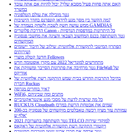
האם אתה פחות פעיל מסבא שלך? יכול להיות אם אתה עובד
במשרד
גטר מובילה את עולם הטלפוניה
מה הקשר בין מסך מגע לוידאו קונפרנס בחדר הישיבות?
ממש עושה חשק לשבת ולשחק בעמדה של GAMDIAS
הדרכת פלוטרים Canon - כל היתרונות במדפסות הנדסיות
גטר השתתפה בכנס המחשוב הצבאי והציגה את מחשבי פנסוניק
המוקשחים
הפתרון המיטבי לתקשורת אלחוטית: שילוב של חיבור יישומים
ושירותים
חדש! קטלוג מוצרי Fellowes
מתחדשים למונדיאל 2022 עם מקרן אופטומה חדש
גטר מרחיבה את פתרונות הסייבר ומשווקת את FileWall של
אודיקס
בהיכל התרבות החדש בבית שמש הותקנה רשת אלחוטית של
חברת Ruckus
איך בוחרים מגרסה?
WiFi6, מתגים ומה שביניהם
כל מה שרצית לדעת על מסכי מגע אינטראקטיביים
RUCKUS Cloudpath שמים את אבטחת הרשת במרכז
עמותת עזר מציון רכשה טאבלטים מוקשחים של פנסוניק בכ-200
אלף ש'
גטר השתתפה בתערוכת 2021 TELCO למוקדי שירות
ויקטורי התקינה רשת תקשורת אלחוטית של ראקאס
גטר ארחה את חברי ארגון יועצי מערכות תקשורת