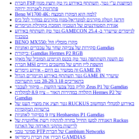
חברת FSP המיוצגת ע"י גטר, תשתתף באירוע ניו טק ותציג מגוון
פתרונות לאנרגיה ירוקה
Benq W1700 4K: למה הוא המקרן המנצח?
חדש! קטלוג מקרנים למונדיאל-מגוון מקרנים במחיר לכל כיס
אגודת הסטודנטים של הטכניון תומכת בקהילת הגיימרים
גטר טק תשתתף באירוע GAMECON לגיימרים שייערך ב- 25.4
בטכניון
BENQ MX550: מקרן מומלץ וזול
סקירות של צביקה שחר על עכברים ואוזניות Gamdias
ביקורת: Gamdias Hermes P2 RGB
גם השנה השתתפה גטר טק בכנס הגיימינג המוביל של מאקו
חברת MSI חושפת ליין חדש של מחשבים ניידים
זה ממשיך גם היום - אירוע גיימרים GAME IN
גטר תשתתף באירוע הגיימרים הגדול GAME IN שיערך
בתאריכים 28-29.3.18 בגני התערוכה
קליק בכל צבעי הקשת – סיקור לעכבר Zeus P1 של Gamdias
הקלדה במהירות האור – ציון 8.9 למקלדת Hermes P2 של
Gamdias
גטר תציג את מוצרי הענן של RUCKUS באירוע למנהלי המחשוב
ברשויות המקומיות
ציון 9 בסיקור לאוזניות Hephaestus P1 Gamdias
האגודה למען החייל בחרה להתקין רשת אלחוטית של Ruckus
לרישות מתקני הארחה של הארגון
סמינר טכני PTP של חברת Cambium Networks
הכירו את חברת גיימדיאז GAMDIAS