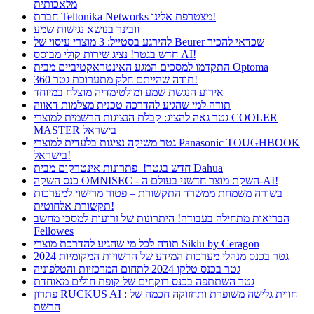
מלאכותית
חברת Teltonika Networks מצטרפת אלינו!
וובינר בנושא נגישות שמע
להירגע בסטייל: 3 מוצרי עיסוי של Beurer שכדאי להכיר
חדש בגטר! נציג שירות קולי מבוסס AI!
התקדמו למסכים המגע האינטראקטיביים מבית Optoma
תודה שהייתם חלק מתערוכת גטר 360!
אירוע הנגשת שמע ומולטימדיה מוצלח במיוחד
תודה למי שהגיע להדרכה טכנית מצלמות דאווה
גטר גאה להציג: קבלת הנציגות הרשמית למוצרי COOLER
MASTER בישראל
גטר משיקה נציגות בלעדית למוצרי Panasonic TOUGHBOOK
בישראל!
חדש בגטר! פתרונות אינטרקום מבית Dahua
כנס השקה OMNISEC - השקת מוצר חדשני בעולם ה-AI!
בשורה משמחת ממשרד התקשורת – פטור מרישוי למערכות
תקשורת אלחוטית!
הבריאות מתחילה בעבודה! היתרונות של זרועות למסכי מחשב
Fellowes
תודה לכל מי שהגיע להדרכת מוצרי Siklu by Ceragon
גטר בכנס מנהלי מערכות המידע של הרשויות המקומיות 2024
גטר בכנס טלקו 2024 לתחום המרכזיות והטלפוניה
גטר השתתפה בכנס רוקחים של קופת חולים מאוחדת
פתרון RUCKUS AI : חווית גלישה משופרת ותחזוקה חכמה של
הרשת