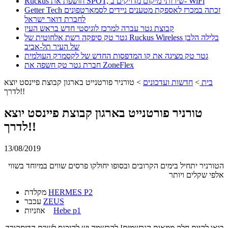
Ruckus חושפת את SPOT, שירותי מיקום מדויקים ב- WiFi
Getter Tech זכתה במכרז לאספקת מטענים ניידים לסמארטפונים
לחברת דואר ישראל
קבוצת גטר עברה למרכז לוגיסטי חדש בראש העין
גטר טק סיפקה רשת אלחוטית של Ruckus Wireless בלילה הלבן
של העיר תל-אביב
גטר טק מציגה את קו המדפסות החדש של לקסמרק העולמית
חברת גטר טק חשפה את ZoneFlex
בית
>
חדשות ועדכונים
>
טורניר פורטנייט בארגון קבוצת פיינסט יוצא
לדרך!!
טורניר פורטנייט בארגון קבוצת פיינסט יוצא
לדרך!!
13/08/2019
הטורניר יתחיל בימים הקרובים ובסופו יחולקו פרסים שווים במיוחד בשווי
אלפי שקלים ויותר
HERMES P2
מקלדת
ZEUS
עכבר
Hebe p1
אוזניות
בואו להיות חלק ממאות הנרשמים! להרשמה יש להיכנס לשרת הדיסקורד