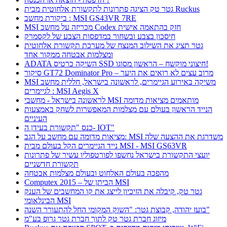
גטר טק הציגה פתרונות לתקשורת אלחוטית מבית Ruckus
ביקורת מחשב : MSI GS43VR 7RE
MSI מכריזה על מחשב Codex חזק בהתאמה אישית
חיסכון בצבע ובשחור במדפסות הצבע של לקסמרק
גטר תציג את השילוב המנצח של מערכת תקשורת אלחוטית
ומצלמות אבטחה ממקור אחד
ADATA השיקה כרטיס SSD חיצוני מוקשח – הראשון מסוגו!
סיקור GT72 Dominator Pro – מרוב עצים לא רואים את היער
MSI משיקה באירוע הגיימרים, לראשונה בישראל, חללית מחשב
לגיימרים : MSI Aegis X
לראשונה בישראל - מחשבי MSI מותאמים מציאות מדומה
הנייד הראשון בעולם עם מצלמות המאפשרות לשחק באמצעות
העיניים
כנס "תקשורת בעידן ה- IOT"
מציאות מדומה עם מחשב על הגב: MSI משדרגת את ההצעה שלה
נייד הגיימרים הקל בעולם מבית MSI - MSI GS63VR
יועצי התקשורת בישראל נחשפו לפורטפוליו עשיר של פתרונות
תקשורת חדשניים
מהפכה בעולם האלחוט ובעולם מצלמות אבטחה
Computex 2015 – הביתן של MSI
גטר טק, קיבלה את הזיכיון לייצג את קו המחשבים של הענק
הבינלאומי MSI
בועז יהודה, קבוצת גטר: "השוק המקומי החל להתעורר השנה"
מיזוג חברת גטר טק לתוך חברת גטר גרופ בע"מ