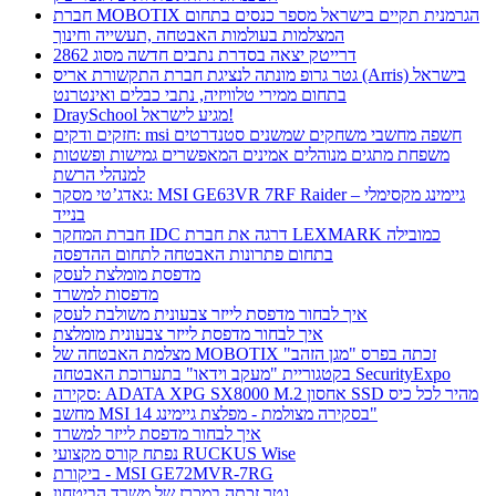
חברת MOBOTIX הגרמנית תקיים בישראל מספר כנסים בתחום
המצלמות בעולמות האבטחה ,תעשייה וחינוך
דרייטק יצאה בסדרת נתבים חדשה מסוג 2862
גטר גרופ מונתה לנציגת חברת התקשורת אריס (Arris) בישראל
בתחום ממירי טלוויזיה, נתבי כבלים ואינטרנט
DraySchool מגיע לישראל!
חזקים ודקים: msi חשפה מחשבי משחקים שמשנים סטנדרטים
משפחת מתגים מנוהלים אמינים המאפשרים גמישות ופשטות
למנהלי הרשת
גאדג’טי מסקר: MSI GE63VR 7RF Raider – גיימינג מקסימלי
בנייד
חברת המחקר IDC דרגה את חברת LEXMARK כמובילה
בתחום פתרונות האבטחה לתחום ההדפסה
מדפסת מומלצת לעסק
מדפסות למשרד
איך לבחור מדפסת לייזר צבעונית משולבת לעסק
איך לבחור מדפסת לייזר צבעונית מומלצת
מצלמת האבטחה של MOBOTIX זכתה בפרס "מגן הזהב"
בקטגוריית "מעקב וידאו" בתערוכת האבטחה SecurityExpo
סקירה: ADATA XPG SX8000 M.2 אחסון SSD מהיר לכל כיס
מחשב MSI בסקירה מצולמת - מפלצת גיימינג 14"
איך לבחור מדפסת לייזר למשרד
נפתח קורס מקצועי RUCKUS Wise
ביקורת - MSI GE72MVR-7RG
גטר זכתה במכרז של משרד הביטחון