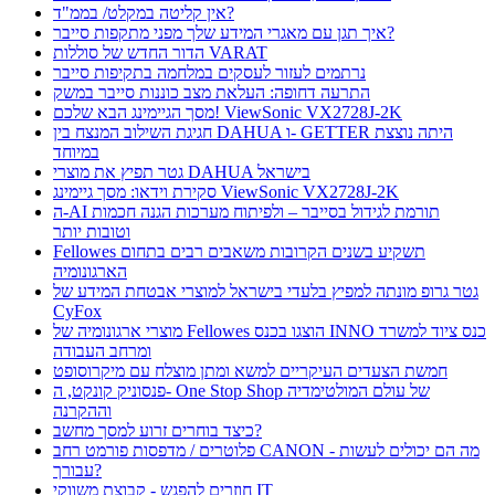
אין קליטה במקלט/ בממ"ד?
איך תגן עם מאגרי המידע שלך מפני מתקפות סייבר?
הדור החדש של סוללות VARAT
נרתמים לעזור לעסקים במלחמה בתקיפות סייבר
התרעה דחופה: העלאת מצב כוננות סייבר במשק
מסך הגיימינג הבא שלכם! ViewSonic VX2728J-2K
חגיגת השילוב המנצח בין DAHUA ו- GETTER היתה נוצצת
במיוחד
גטר תפיץ את מוצרי DAHUA בישראל
סקירת וידאו: מסך גיימינג ViewSonic VX2728J-2K
ה-AI תורמת לגידול בסייבר – ולפיתוח מערכות הגנה חכמות
וטובות יותר
Fellowes תשקיע בשנים הקרובות משאבים רבים בתחום
הארגונומיה
גטר גרופ מונתה למפיץ בלעדי בישראל למוצרי אבטחת המידע של
CyFox
מוצרי ארגונומיה של Fellowes הוצגו בכנס INNO כנס ציוד למשרד
ומרחב העבודה
חמשת הצעדים העיקריים למשא ומתן מוצלח עם מיקרוסופט
פנסוניק קונקט, ה- One Stop Shop של עולם המולטימדיה
וההקרנה
כיצד בוחרים זרוע למסך מחשב?
פלוטרים / מדפסות פורמט רחב CANON - מה הם יכולים לעשות
עבורך?
חוזרים להפגש - קבוצת משווקי IT