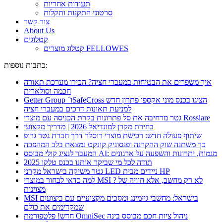
תעודות אחריות
סרטוני התקנות ותקלות
צור קשר
About Us
קטלוגים
קטלוג מוצרים FELLOWES
כתבות נוספות:
איך משפרים את הבטיחות במעברי חציה? הכירו מערכת תאורה
חכמה וסולארית
Getter Group ו־SafeCross הציגו בכנס מוני אקספו פתרון חדש
למניעת תאונות דרכים במעברי חציה
גטר מרחיבה את סל פתרונות בקרת הכניסה עם מוצרי Rosslare
בחירת מקרן למונדיאל 2026 | מדריך מקצועי
שיתוף פעולה חדש: רכישת מוצרי רוסלר דרך חברת גטר גרופ
כך משתנה שוק ההקרנה ופנסוניק קונקט נמצאת בלב המהפכה
המעבר לנציג קולי מבוסס AI: מגמות, יתרונות והשפעה על ארגונים
תודה לכל מי שביקר אותנו בכנס טלקו 2025
גטר משיקה בישראל מקרני LED ניידים מבית HP
למה כדאי לבחור במוצרי MSI ? לא רק מחשב, אלא חוויה של
מצוינות
MSI בישראל: מחשבי גיימינג ומסכים מקצועיים עם ביצועים
שמקדימים את כולם
חדש! פלטפורמת OmniSec ניהול ציות חכם מבוסס בינה