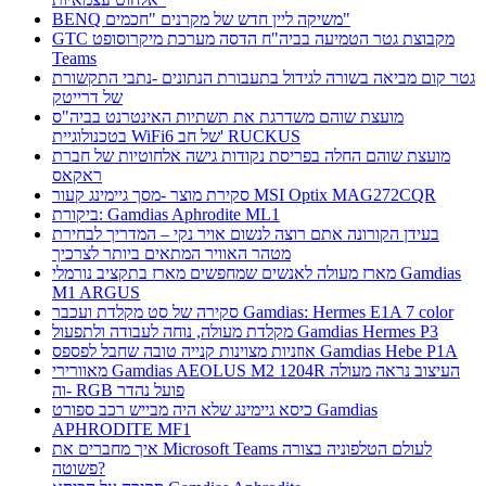
BENQ משיקה ליין חדש של מקרנים "חכמים"
GTC מקבוצת גטר הטמיעה בביה"ח הדסה מערכת מיקרוסופט
Teams
גטר קום מביאה בשורה לגידול בתעבורת הנתונים -נתבי התקשורת
של דרייטק
מועצת שוהם משדרגת את תשתיות האינטרנט בביה"ס
בטכנולוגיית WiFi6 של חב' RUCKUS
מועצת שוהם החלה בפריסת נקודות גישה אלחוטיות של חברת
ראקאס
סקירת מוצר -מסך גיימינג קעור MSI Optix MAG272CQR
ביקורת: Gamdias Aphrodite ML1
בעידן הקורונה אתם רוצה לנשום אויר נקי – המדריך לבחירת
מטהר האוויר המתאים ביותר לצרכיך
מארז מעולה לאנשים שמחפשים מארז בתקציב נורמלי Gamdias
M1 ARGUS
סקירה של סט מקלדת ועכבר Gamdias: Hermes E1A 7 color
מקלדת מעולה, נוחה לעבודה ולתפעול Gamdias Hermes P3
אוזניות מצוינות קנייה טובה שחבל לפספס Gamdias Hebe P1A
מאוורירי Gamdias AEOLUS M2 1204R העיצוב נראה מעולה
וה- RGB פועל נהדר
כיסא גיימינג שלא היה מבייש רכב ספורט Gamdias
APHRODITE MF1
איך מחברים את Microsoft Teams לעולם הטלפוניה בצורה
פשוטה?