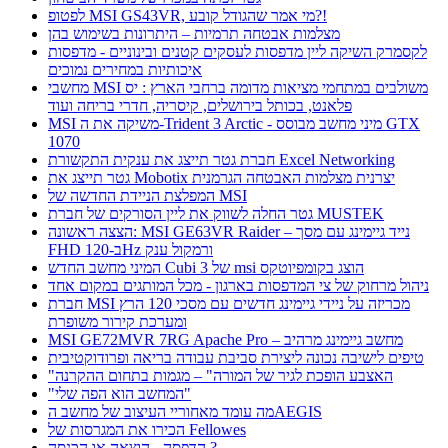
לפטופ MSI GS43VR, מי אמר שהגודל קובע?!
מצלמות אבטחה תרמיות – היתרונות בשימוש בהן
לקסמרק השיקה ליין מדפסות לעסקים קטנים ובינוניים - מדפסות
איכותיות במחירים נמוכים
מחשבי MSI משולבים במתחמי מציאות מדומה ברחבי הארץ : יס
פלאנט, בכותל בירושלים, קיסריה, חדרי בריחה ועוד
MSI משיקה את ה-Trident 3 Arctic - מיני מחשב מבוסס GTX
1070
חברת גטר תייצג את ענקית התקשורת Excel Networking
גטר תייצג את Mobotix יצרנית מצלמות האבטחה הגרמנית
המפלצת הניידת החדשה של MSI
גטר החלה לשווק את ליין הסורקים של חברת MUSTEK
הצצה ראשונה: MSI GE63VR Raider – נייד גיימינג עם מסך
FHD ב-120Hz ורמקול ענק
המיני מחשב החדש Cubi 3 של msi הוצג בקומפיוטקס
ניהול מרחוק של צי המדפסות בארגון - מכל המותגים במקום אחד
חברת MSI מכריזה על ניידי גיימינג חדשים עם מסכי 120 הרץ
ומערכת קירור משופרת
MSI GE72MVR 7RG Apache Pro – מחשב גיימינג מרהיב
טיפים לישיבה נכונה ליצירת סביבת עבודה בריאה ופרודוקטיבית
"האצבע הופכת לגיר של המורה" – מגמות בתחום ההקרנה
"המחשב הוא הפה שלי"
מה עומד מאחוריי העיצוב של מחשב הAEGIS
הכירו את המגרסות של Fellowes
הדפסה - הוצאה או הכנסה ?