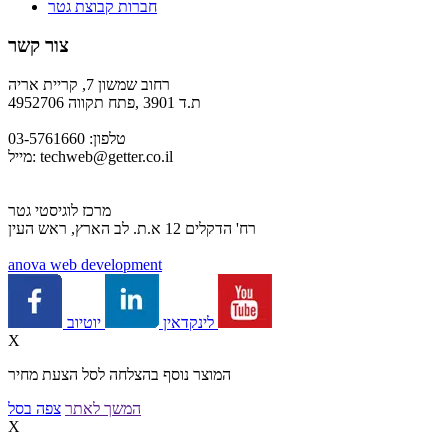
חברות קבוצת גטר
צור קשר
רחוב שמשון 7, קריית אריה
ת.ד 3901 ,פתח תקווה 4952706
טלפון: 03-5761660
techweb@getter.co.il
מייל:
מרכז לוגיסטי גטר
רח' הדקלים 12 א.ת. לב הארץ, ראש העין
a
nova web development
יוטיוב
לינקדאין
X
המוצר נוסף בהצלחה לסל הצעת מחיר
המשך לאתר
צפה בסל
X