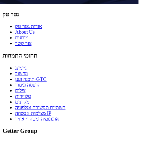
גטר טק
אודות גטר טק
About Us
מותגים
צור קשר
תחומי התמחות
גיימינג
מחשוב
תוכנה וענן-GTC
הדפסה וגימור
צילום
טלוויזיות
מקרנים
תשתיות תקשורת וטלפוניה
מצלמות אבטחה IP
ארגונומיה ומטהרי אוויר
Getter Group