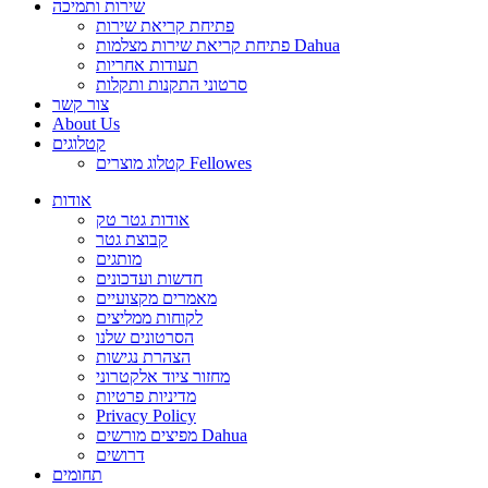
שירות ותמיכה
פתיחת קריאת שירות
פתיחת קריאת שירות מצלמות Dahua
תעודות אחריות
סרטוני התקנות ותקלות
צור קשר
About Us
קטלוגים
קטלוג מוצרים Fellowes
אודות
אודות גטר טק
קבוצת גטר
מותגים
חדשות ועדכונים
מאמרים מקצועיים
לקוחות ממליצים
הסרטונים שלנו
הצהרת נגישות
מחזור ציוד אלקטרוני
מדיניות פרטיות
Privacy Policy
מפיצים מורשים Dahua
דרושים
תחומים