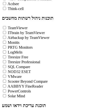
Acdsee
Think-cell
תוכנות ניהול רשתות מחשבים
TeamViewer
ITbrain by TeamViewer
Airbackup by TeamViewer
Monitis
PRTG Monitors
LogMeIn
Treesize Free
Treesize Professional
SQL Compare
NOD32 ESET
VMware
Scooter Beyond Compare
AABBYY FineReader
PowerControls
Solar Mind
תוכנת עריכת וידאו ושמע