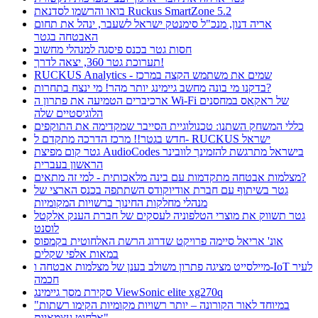
בואו והרשמו לסדנאת Ruckus SmartZone 5.2
אריה דנון, מנכ"ל סימנטק ישראל לשעבר, ינהל את תחום
האבטחה בגטר
חסות גטר בכנס פיסגה למנהלי מחשוב
תערוכת גטר 360, יצאה לדרך!
RUCKUS Analytics - שמים את משתמש הקצה במרכז
בדקנו מי בונה מחשב גיימינג יותר מהר! מי ינצח בתחרות?
ארכיברים הטמיעה את פתרון ה Wi-Fi של ראקאס במחסנים
הלוגיסטיים שלה
כללי המשחק השתנו: טכנולוגיית הסייבר שמקדימה את התוקפים
חדש בגטר!! מרכז הדרכה מתקדם ל- RUCKUS ישראל
גטר קום מפיצת AudioCodes בישראל מתרגשת להזמינך לוובינר
הראשון בעברית
מצלמות אבטחה מתקדמות עם בינה מלאכותית - למי זה מתאים?
גטר בשיתוף עם חברת אודיוקודס השתתפה בכנס הארצי של
מנהלי מחלקות החינוך ברשויות המקומיות
גטר תשווק את מוצרי הטלפוניה לעסקים של חברת הענק אלקטל
לוסנט
אונ' אריאל סיימה פרויקט שדרוג הרשת האלחוטית בקמפוס
במאות אלפי שקלים
מיילסייט מציגה פתרון משולב בענן של מצלמות אבטחה ו-IoT לעיר
חכמה
סקירת מסך גיימינג ViewSonic elite xg270q
"במיוחד לאור הקורונה – יותר רשויות מקומיות הקימו רשתות
אלחוט עצמאיות"