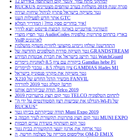
גטר קום השתתפה באירוע 12V למתקני מתח נמוך
RUCKUS סגרה שנת 2019 מוצלחת בערב שותפים מצטיינים
גטר משיקה בישראל פתרון לניהול שיחות ועידה
אתר חדש לפעילות הענן GTC
איך בוחרים ספק כוח? | המדריך המלא!
טורניר פורטנייט בארגון קבוצת פיינסט יוצא לדרך!!
גטר תפיץ מוצרי AudioCodes בארץ בתחום פתרונות טלפוניה
VoIP לארגונים
התחדשנו! שולחן גיימינג מקצועי לחווית משחק מושלמת
גטר השיקה סדרת הטלפונים החדשה של GRANDSTREAM
גטר תייצג בישראל את חברת אבטחת המידע WatchGuard
ביקורת עם ציון 8.5 לאוזניות גיימרים Gamdias hebe P1
ציון מעולה 8.5 - עכבר לגיימרים GAMDIAS Hades M1
גטר משיקה את מקרני פנסוניק בישראל
X210 מכשיר הדגל החדש של FANVIL
חדש! קטלוג גטר 2019 להורדה
תודה שביקרתם אותנו Telco 2019
גטר קום תציג בתערוכת 2019 TELCO לתחום הטלפוניה
"הגדלנו את שביעות רצון הסטודנטים על ידי ה-Wi-Fi של
RUCKUS"
תודה שביקרתם בביתן גטר Muni Expo 2019
גטר קום תציג פתרונות תקשורת לעיר חכמה ב MUNI EXPO
גטר קום תשתתף בועידת ערים חכמות
גטר ארחה את ארגון יועצי התקשורת בבית גטר
אולימפוס מכריזה על מצלמה חדשה, ה OM-D EM1X