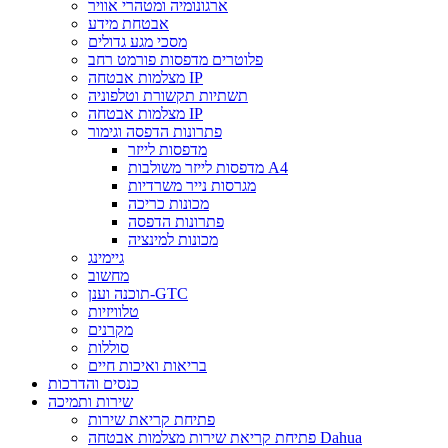
ארגונומיה ומטהרי אוויר
אבטחת מידע
מסכי מגע גדולים
פלוטרים מדפסות פורמט רחב
מצלמות אבטחה IP
תשתיות תקשורת וטלפוניה
מצלמות אבטחה IP
פתרונות הדפסה וגימור
מדפסות לייזר
מדפסות לייזר משולבות A4
מגרסות נייר משרדיות
מכונות כריכה
פתרונות הדפסה
מכונות למינציה
גיימינג
מחשוב
תוכנה וענן-GTC
טלוויזיות
מקרנים
סוללות
בריאות ואיכות חיים
כנסים והדרכות
שירות ותמיכה
פתיחת קריאת שירות
פתיחת קריאת שירות מצלמות אבטחה Dahua