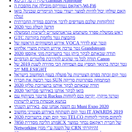
סקירה על הכיסא Gamdias Aphrodite
ראקאס נטוורקס מובילה את מהפכת ה-Wi-Fi6
האם שולחן יכול להיות למוצר ייעודי עבור הגיימרים שבנינו? בואו
נגלה!
הלקוחות שלכם מעדיפים לדבר איתכם במדיה החברתית?
חדש! קטלוג גטר 2020
ראש ממשלת ספרד משתמש בגראנדסטרים לישיבות הממשלה
GTC מקבוצת גטר נלחמת בקורונה
אירוע המשווקים הראשון של VOCA וגטר יצא לדרך
גטר ערכה אירוע השקת מוצרי אלחוט Grandstream
תודה שבאתם לבקר ביתן גטר בתערוכת מוני אקספו 2020
תודה לכל מי שהגיע להדרכת פלוטרים הנדסיים Canon
גטר זכתה בתואר המפיץ עם הצמיחה הכי מהירה לשנת 2019 של
חב' MILESIGHT
גטר קום זכתה בפרס הצטיינות על פועלה בענף המחשוב בישראל
גטר רכשה את חברת SUN המתמחה בפתרונות סריקה
תודה שבאתם לבקר אותנו בתערוכת טלקו 2020
בואו לבקר אותנו באירועי פברואר 2020
פרטנר בשיתוף עם Ruckus וטרנד מיקרו, יקיימו כנס לקוחות
בנושא אבטחת מידע לרשתות
גם השנה אנחנו שם, באירוע השנתי Muni Expo 2020
גטר קום תשתתף באירוע מצטייני מחשוב IT AWARDS 2019
גטר קום תציג בתערוכת 2020 TELCO לתחום מוקדי לקוחות
מתג הליבה מסדרת 7850ICX של חברת ראקאס נבחר כמוצר
Networking של השנה ע"י מגזין CRN היוקרתי!