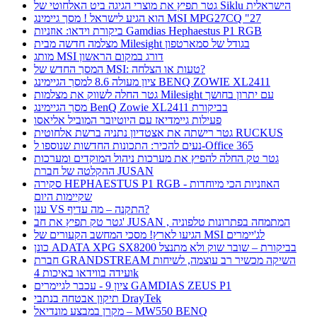
גטר תפיץ את מוצרי הגיגה ביט האלחוטי של Siklu הישראלית
הוא הגיע לישראל ! מסך גיימינג MSI MPG27CQ "27
ביקורת וידאו: אוזניות Gamdias Hephaestus P1 RGB
מצלמה חדשה מבית Milesight בגודל של סמארטפון
מותג MSI דורג במקום הראשון
המסך החדש של MSI: טעות או הצלחה?
ציון מעולה 8.6 למסך הגיימינג BENQ ZOWIE XL2411
גטר החלה לשווק את מצלמות Milesight עם יתרון בחושך
מסך הגיימינג BenQ Zowie XL2411 בביקורת
פעילות גיימדיאז עם היוטיובר המוביל אליאסו
גטר רישתה את אצטדיון נתניה ברשת אלחוטית RUCKUS
נעים להכיר: התכונות החדשות שנוספו ל-Office 365
גטר טק החלה להפיץ את מערכות ניהול המוקדים ומערכות
ההקלטה של חברת JUSAN
סקירה HEPHAESTUS P1 RGB - האוזניות הכי מיוחדות
שקיימות היום
ענן VS התקנה – מה עדיף?
גטר טק תפיץ את חב' JUSAN , המתמחה בפתרונות טלפוניה
הגיעו לארץ! מסכי המחשב הקעורים של MSI לג'יימרים
כונן ADATA XPG SX8200 בביקורת – שובר שוק ולא מתנצל
חברת GRANDSTREAM השיקה מכשיר רב עוצמה, לשיחות
ועידה בווידאו באיכות 4k
ציון 9 - עכבר לגיימרים GAMDIAS ZEUS P1
תיקון אבטחה בנתבי DrayTek
מקרן במבצע מונדיאל – MW550 BENQ