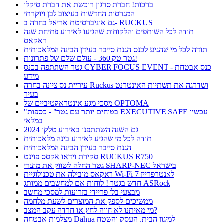
ברכות! חברת סרגון רוכשת את חברת סיקלו
המגרסות החדשות בעיצוב לבן ויוקרתי
גם אוניברסיטת אריאל בחרה ב- RUCKUS
תודה לכל השותפים והלקוחות שהגיעו לאירוע פתיחת שנה
ראקאס
תודה לכל מי שהגיע לכנס הגנת סייבר בעידן הבינה המלאכותית
גטר טק 360 - עולם שלם של פתרונות!
גטר השתתפה בכנס CYBER FOCUS EVENT - כנס אבטחת
מידע
עיריית נס ציונה בחרה Ruckus ושדרגה את תשתיות האינטרנט
בעיר
מסכי מגע אינטראקטיביים של OPTOMA
"בטוחים יותר עם גטר" - כספות EXECUTIVE SAFE עכשיו
במלאי
גם השנה השתתפנו באירוע טלקו 2024
תודה לכל מי שהגיע לאירוע בינה מלאכותית
הגנת סייבר בעידן הבינה המלאכותית
סקירת וידאו אקסס פוינט RUCKUS R750
גטר החלה לשווק את מוצרי SHARP-NEC בישראל
ראקאס מובילה את טכנולוגיית Wi-Fi 7 לאנטרפרייז
חדש בגטר ! לוחות אם למחשבים ממותג ASRock
מבצעי בלו פריידי בזרועות למסכי מחשב
ממשיכים לספק את המוצרים לשעת מלחמה
מי מאיתנו לא חווה לחץ או חרדה עקב המצב?
מצלמות אבטחה Dahua למיגון הבית, העסק והשטח