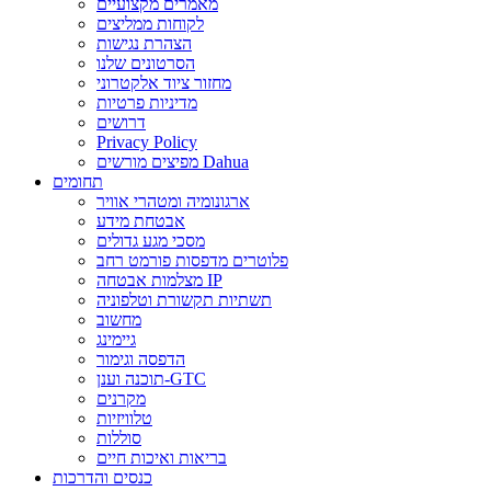
מאמרים מקצועיים
לקוחות ממליצים
הצהרת נגישות
הסרטונים שלנו
מחזור ציוד אלקטרוני
מדיניות פרטיות
דרושים
Privacy Policy
מפיצים מורשים Dahua
תחומים
ארגונומיה ומטהרי אוויר
אבטחת מידע
מסכי מגע גדולים
פלוטרים מדפסות פורמט רחב
מצלמות אבטחה IP
תשתיות תקשורת וטלפוניה
מחשוב
גיימינג
הדפסה וגימור
תוכנה וענן-GTC
מקרנים
טלוויזיות
סוללות
בריאות ואיכות חיים
כנסים והדרכות