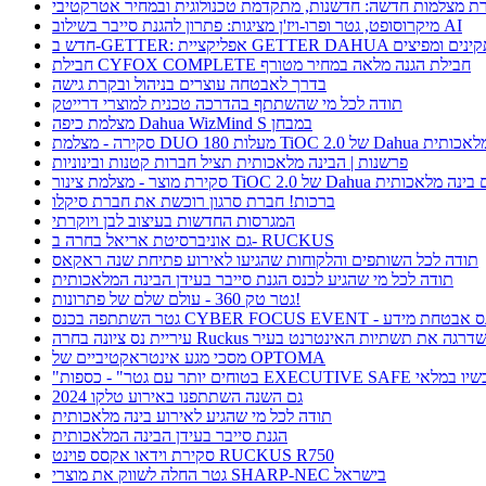
ת מצלמות חדשה: חדשנות, מתקדמת טכנולוגית ובמחיר אטרקטיבי
מיקרוסופט, גטר ופרו-ויז'ן מציגות: פתרון להגנת סייבר בשילוב AI
חבילת CYFOX COMPLETE חבילת הגנה מלאה במחיר מטורף
בדרך לאבטחה עוצרים בניהול ובקרת גישה
תודה לכל מי שהשתתף בהדרכה טכנית למוצרי דרייטק
מצלמת כיפה Dahua WizMind S במבחן
TiOC  של Dahua עם בינה מלאכותית
פרשנות | הבינה מלאכותית תציל חברות קטנות ובינוניות
וצר - מצלמת צינור TiOC 2.0 של Dahua עם בינה מלאכותית
ברכות! חברת סרגון רוכשת את חברת סיקלו
המגרסות החדשות בעיצוב לבן ויוקרתי
גם אוניברסיטת אריאל בחרה ב- RUCKUS
תודה לכל השותפים והלקוחות שהגיעו לאירוע פתיחת שנה ראקאס
תודה לכל מי שהגיע לכנס הגנת סייבר בעידן הבינה המלאכותית
גטר טק 360 - עולם שלם של פתרונות!
תתפה בכנס CYBER FOCUS EVENT - כנס אבטחת מידע
ריית נס ציונה בחרה Ruckus ושדרגה את תשתיות האינטרנט בעיר
מסכי מגע אינטראקטיביים של OPTOMA
תר עם גטר" - כספות EXECUTIVE SAFE עכשיו במלאי
גם השנה השתתפנו באירוע טלקו 2024
תודה לכל מי שהגיע לאירוע בינה מלאכותית
הגנת סייבר בעידן הבינה המלאכותית
סקירת וידאו אקסס פוינט RUCKUS R750
גטר החלה לשווק את מוצרי SHARP-NEC בישראל