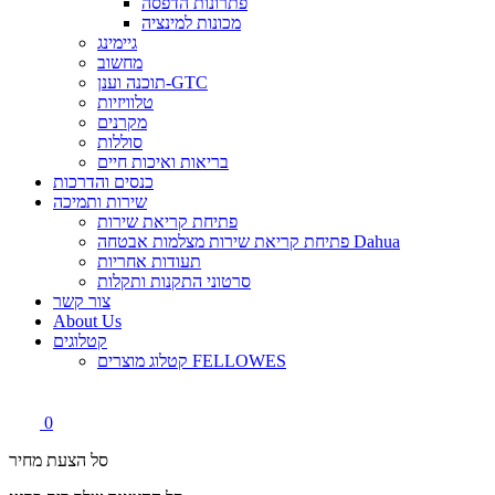
פתרונות הדפסה
מכונות למינציה
גיימינג
מחשוב
תוכנה וענן-GTC
טלוויזיות
מקרנים
סוללות
בריאות ואיכות חיים
כנסים והדרכות
שירות ותמיכה
פתיחת קריאת שירות
פתיחת קריאת שירות מצלמות אבטחה Dahua
תעודות אחריות
סרטוני התקנות ותקלות
צור קשר
About Us
קטלוגים
קטלוג מוצרים FELLOWES
0
סל הצעת מחיר