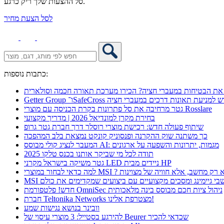
סל ההצעות שלך ריק כרגע.
לסל הצעת מחיר
כתבות נוספות:
את הבטיחות במעברי חציה? הכירו מערכת תאורה חכמה וסולארית
 אקספו פתרון חדש למניעת תאונות דרכים במעברי חציה
גטר מרחיבה את סל פתרונות בקרת הכניסה עם מוצרי Rosslare
בחירת מקרן למונדיאל 2026 | מדריך מקצועי
שיתוף פעולה חדש: רכישת מוצרי רוסלר דרך חברת גטר גרופ
כך משתנה שוק ההקרנה ופנסוניק קונקט נמצאת בלב המהפכה
המעבר לנציג קולי מבוסס AI: מגמות, יתרונות והשפעה על ארגונים
תודה לכל מי שביקר אותנו בכנס טלקו 2025
גטר משיקה בישראל מקרני LED ניידים מבית HP
 כדאי לבחור במוצרי MSI ? לא רק מחשב, אלא חוויה של מצוינות
מחשבי גיימינג ומסכים מקצועיים עם ביצועים שמקדימים את כולם
חדש! פלטפורמת OmniSec ניהול ציות חכם מבוסס בינה מלאכותית
חברת Teltonika Networks מצטרפת אלינו!
וובינר בנושא נגישות שמע
להירגע בסטייל: 3 מוצרי עיסוי של Beurer שכדאי להכיר