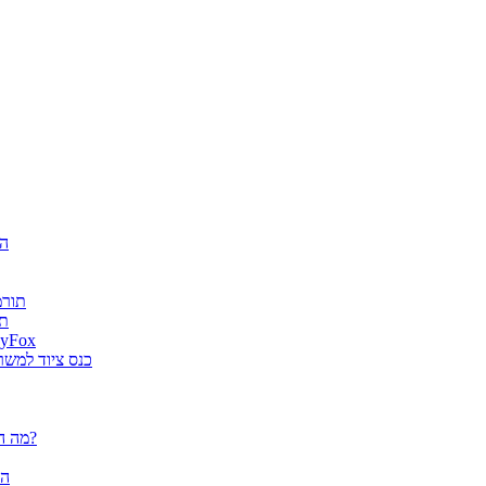
חגיג
ה-AI
es
גטר גרופ מונתה למפיץ בלעדי בישראל למוצרי א
מוצרי ארגונומיה של Fellowes הוצג
פלוטרים / מדפסות פורמט רחב CANON - מה הם יכולים לעשות עבורך?
הא