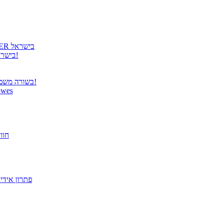
גטר גאה להציג: קבלת הנציגות הרשמית למוצרי COOLER MASTER בישראל
גטר משיקה נציגות בלעדית למוצרי Panasonic TOUGHBOOK בישראל!
בשורה משמחת ממשרד התקשורת – פטור מרישוי למערכות תקשורת אלחוטית!
הבריאות מתחילה בעבודה! הית
פתרו
מסך "27 VX2779-HD-PRO