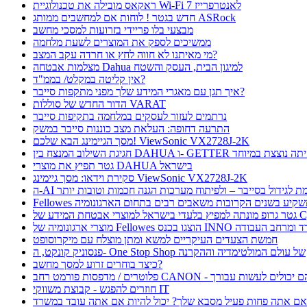
ראקאס מובילה את טכנולוגיית Wi-Fi 7 לאנטרפרייז
חדש בגטר ! לוחות אם למחשבים ממותג ASRock
מבצעי בלו פריידי בזרועות למסכי מחשב
ממשיכים לספק את המוצרים לשעת מלחמה
מי מאיתנו לא חווה לחץ או חרדה עקב המצב?
מצלמות אבטחה Dahua למיגון הבית, העסק והשטח
אין קליטה במקלט/ בממ"ד?
איך תגן עם מאגרי המידע שלך מפני מתקפות סייבר?
הדור החדש של סוללות VARAT
נרתמים לעזור לעסקים במלחמה בתקיפות סייבר
התרעה דחופה: העלאת מצב כוננות סייבר במשק
מסך הגיימינג הבא שלכם! ViewSonic VX2728J-2K
ת השילוב המנצח בין DAHUA ו- GETTER היתה נוצצת במיוחד
גטר תפיץ את מוצרי DAHUA בישראל
סקירת וידאו: מסך גיימינג ViewSonic VX2728J-2K
 תורמת לגידול בסייבר – ולפיתוח מערכות הגנה חכמות וטובות יותר
Fellow תשקיע בשנים הקרובות משאבים רבים בתחום הארגונומיה
בטחת המידע של CyFox
ו בכנס INNO כנס ציוד למשרד ומרחב העבודה
חמשת הצעדים העיקריים למשא ומתן מוצלח עם מיקרוסופט
פנסוניק קונקט, ה- One Stop Shop של עולם המולטימדיה וההקרנה
כיצד בוחרים זרוע למסך מחשב?
חוזרים להפגש - קבוצת משווקי IT
ם אתה פחות פעיל מסבא שלך? יכול להיות אם אתה עובד במשרד