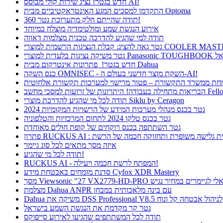
חדש בגטר! נציג שירות קולי מבוסס AI!
התקדמו למסכים המגע האינטראקטיביים מבית Optoma
תודה שהייתם חלק מתערוכת גטר 360!
אירוע הנגשת שמע ומולטימדיה מוצלח במיוחד
תודה למי שהגיע להדרכה טכנית מצלמות דאווה
חדש בגטר! פתרונות אינטרקום מבית Dahua
כנס השקה OMNISEC - השקת מוצר חדשני בעולם ה-AI!
רונות של זרועות למסכי מחשב Fellowes
תודה לכל מי שהגיע להדרכת מוצרי Siklu by Ceragon
גטר בכנס מנהלי מערכות המידע של הרשויות המקומיות 2024
גטר בכנס טלקו 2024 לתחום המרכזיות והטלפוניה
גטר השתתפה בכנס רוקחים של קופת חולים מאוחדת
ן RUCKUS AI : חווית גלישה משופרת ותחזוקה חכמה של הרשת
איזה מסך מתאים לכל סוג גיימר
תודה לכל מי שהגיע!
RUCKUS AI - המפתח לרשת חכמה ויעילה!
סדנת מומחים באבטחת מידע Cyfox XDR Mastery
Viewsonic  פתרון אידיאלי לגיימרים במחיר נגיש
מצלמת Dahua ANPR עם בינה מלאכותית במבחן
Dahua משיקה את DSS Professional V8.5 לניהול אבטחה קל ונוח
גטר קר מקדמת את הנגשת השמע בישראל
תודה לכל המשתתפים שהגיעו לאירוע סייפוקס