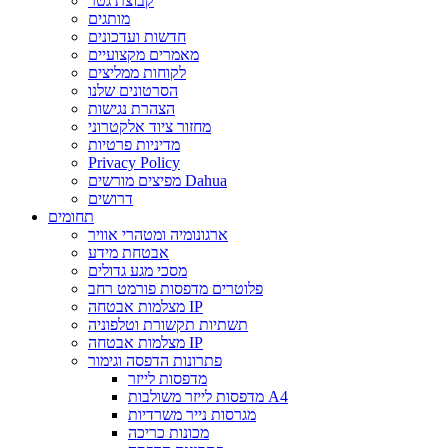
קבוצת גטר
מותגים
חדשות ועדכונים
מאמרים מקצועיים
לקוחות ממליצים
הסרטונים שלנו
הצהרת נגישות
מחזור ציוד אלקטרוני
מדיניות פרטיות
Privacy Policy
מפיצים מורשים Dahua
דרושים
תחומים
ארגונומיה ומטהרי אוויר
אבטחת מידע
מסכי מגע גדולים
פלוטרים מדפסות פורמט רחב
מצלמות אבטחה IP
תשתיות תקשורת וטלפוניה
מצלמות אבטחה IP
פתרונות הדפסה וגימור
מדפסות לייזר
מדפסות לייזר משולבות A4
מגרסות נייר משרדיות
מכונות כריכה