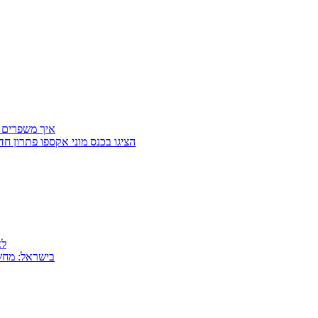
איך משפרים 
Getter Group ו־SafeCross הציגו בכנס מוני
למה
MSI בישראל: 