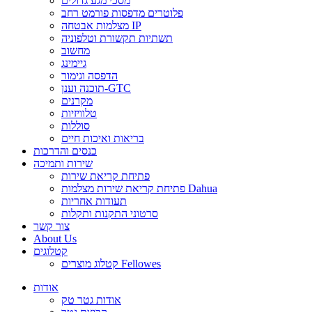
מסכי מגע גדולים
פלוטרים מדפסות פורמט רחב
מצלמות אבטחה IP
תשתיות תקשורת וטלפוניה
מחשוב
גיימינג
הדפסה וגימור
תוכנה וענן-GTC
מקרנים
טלוויזיות
סוללות
בריאות ואיכות חיים
כנסים והדרכות
שירות ותמיכה
פתיחת קריאת שירות
פתיחת קריאת שירות מצלמות Dahua
תעודות אחריות
סרטוני התקנות ותקלות
צור קשר
About Us
קטלוגים
קטלוג מוצרים Fellowes
אודות
אודות גטר טק