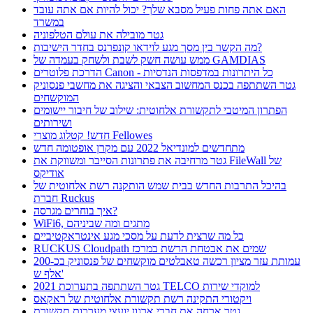
האם אתה פחות פעיל מסבא שלך? יכול להיות אם אתה עובד
במשרד
גטר מובילה את עולם הטלפוניה
מה הקשר בין מסך מגע לוידאו קונפרנס בחדר הישיבות?
ממש עושה חשק לשבת ולשחק בעמדה של GAMDIAS
הדרכת פלוטרים Canon - כל היתרונות במדפסות הנדסיות
גטר השתתפה בכנס המחשוב הצבאי והציגה את מחשבי פנסוניק
המוקשחים
הפתרון המיטבי לתקשורת אלחוטית: שילוב של חיבור יישומים
ושירותים
חדש! קטלוג מוצרי Fellowes
מתחדשים למונדיאל 2022 עם מקרן אופטומה חדש
גטר מרחיבה את פתרונות הסייבר ומשווקת את FileWall של
אודיקס
בהיכל התרבות החדש בבית שמש הותקנה רשת אלחוטית של
חברת Ruckus
איך בוחרים מגרסה?
WiFi6, מתגים ומה שביניהם
כל מה שרצית לדעת על מסכי מגע אינטראקטיביים
RUCKUS Cloudpath שמים את אבטחת הרשת במרכז
עמותת עזר מציון רכשה טאבלטים מוקשחים של פנסוניק בכ-200
אלף ש'
גטר השתתפה בתערוכת 2021 TELCO למוקדי שירות
ויקטורי התקינה רשת תקשורת אלחוטית של ראקאס
גטר ארחה את חברי ארגון יועצי מערכות תקשורת