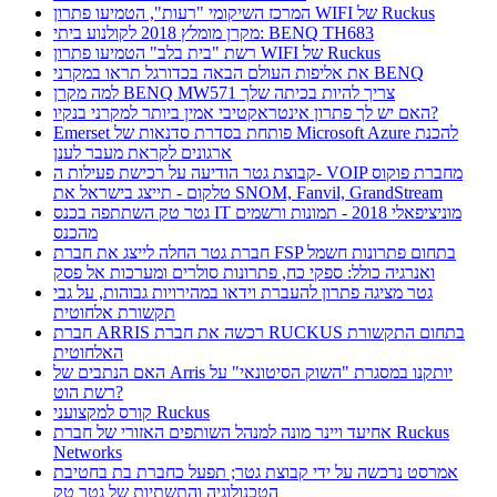
המרכז השיקומי "רעות", הטמיעו פתרון WIFI של Ruckus
מקרן מומלץ 2018 לקולנוע ביתי: BENQ TH683
רשת "בית בלב" הטמיעו פתרון WIFI של Ruckus
את אליפות העולם הבאה בכדורגל תראו במקרני BENQ
למה מקרן BENQ MW571 צריך להיות בכיתה שלך
האם יש לך פתרון אינטראקטיבי אמין ביותר למקרני בנקיו?
Emerset פותחת בסדרת סדנאות של Microsoft Azure להכנת
ארגונים לקראת מעבר לענן
קבוצת גטר הודיעה על רכישת פעילות ה- VOIP מחברת פוקוס
טלקום - תייצג בישראל את SNOM, Fanvil, GrandStream
גטר טק השתתפה בכנס IT מוניציפאלי 2018 - תמונות ורשמים
מהכנס
חברת גטר החלה לייצג את חברת FSP בתחום פתרונות חשמל
ואנרגיה כולל: ספקי כח, פתרונות סולרים ומערכות אל פסק
גטר מציגה פתרון להעברת וידאו במהירויות גבוהות, על גבי
תקשורת אלחוטית
חברת ARRIS רכשה את חברת RUCKUS בתחום התקשורת
האלחוטית
האם הנתבים של Arris יותקנו במסגרת "השוק הסיטונאי" על
רשת הוט?
קורס למקצועני Ruckus
אחיעד ויינר מונה למנהל השותפים האזורי של חברת Ruckus
Networks
אמרסט נרכשה על ידי קבוצת גטר; תפעל כחברת בת בחטיבת
הטכנולוגיה והתשתיות של גטר טק