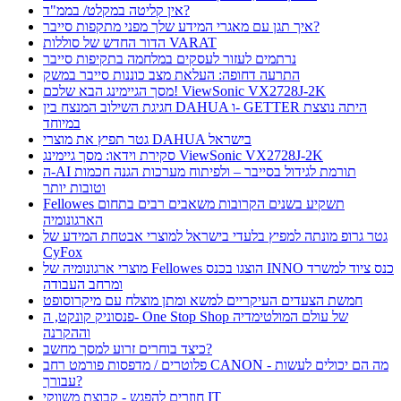
אין קליטה במקלט/ בממ"ד?
איך תגן עם מאגרי המידע שלך מפני מתקפות סייבר?
הדור החדש של סוללות VARAT
נרתמים לעזור לעסקים במלחמה בתקיפות סייבר
התרעה דחופה: העלאת מצב כוננות סייבר במשק
מסך הגיימינג הבא שלכם! ViewSonic VX2728J-2K
חגיגת השילוב המנצח בין DAHUA ו- GETTER היתה נוצצת
במיוחד
גטר תפיץ את מוצרי DAHUA בישראל
סקירת וידאו: מסך גיימינג ViewSonic VX2728J-2K
ה-AI תורמת לגידול בסייבר – ולפיתוח מערכות הגנה חכמות
וטובות יותר
Fellowes תשקיע בשנים הקרובות משאבים רבים בתחום
הארגונומיה
גטר גרופ מונתה למפיץ בלעדי בישראל למוצרי אבטחת המידע של
CyFox
מוצרי ארגונומיה של Fellowes הוצגו בכנס INNO כנס ציוד למשרד
ומרחב העבודה
חמשת הצעדים העיקריים למשא ומתן מוצלח עם מיקרוסופט
פנסוניק קונקט, ה- One Stop Shop של עולם המולטימדיה
וההקרנה
כיצד בוחרים זרוע למסך מחשב?
פלוטרים / מדפסות פורמט רחב CANON - מה הם יכולים לעשות
עבורך?
חוזרים להפגש - קבוצת משווקי IT