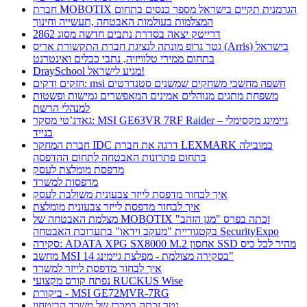
חברת MOBOTIX הגרמנית תקיים בישראל מספר כנסים בתחום
המצלמות בעולמות האבטחה ,תעשייה וחינוך
דרייטק יצאה בסדרת נתבים חדשה מסוג 2862
גטר גרופ מונתה לנציגת חברת התקשורת אריס (Arris) בישראל
בתחום ממירי טלוויזיה, נתבי כבלים ואינטרנט
DraySchool מגיע לישראל!
חזקים ודקים: msi חשפה מחשבי משחקים שמשנים סטנדרטים
משפחת מתגים מנוהלים אמינים המאפשרים גמישות ופשטות
למנהלי הרשת
גאדג’טי מסקר: MSI GE63VR 7RF Raider – גיימינג מקסימלי
בנייד
חברת המחקר IDC דרגה את חברת LEXMARK כמובילה
בתחום פתרונות האבטחה לתחום ההדפסה
מדפסת מומלצת לעסק
מדפסות למשרד
איך לבחור מדפסת לייזר צבעונית משולבת לעסק
איך לבחור מדפסת לייזר צבעונית מומלצת
מצלמת האבטחה של MOBOTIX זכתה בפרס "מגן הזהב"
בקטגוריית "מעקב וידאו" בתערוכת האבטחה SecurityExpo
סקירה: ADATA XPG SX8000 M.2 אחסון SSD מהיר לכל כיס
מחשב MSI בסקירה מצולמת - מפלצת גיימינג 14"
איך לבחור מדפסת לייזר למשרד
נפתח קורס מקצועי RUCKUS Wise
ביקורת - MSI GE72MVR-7RG
גטר זכתה במכרז של משרד הביטחון