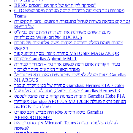
BENQ משיקה ליין חדש של מקרנים "חכמים"
GTC מקבוצת גטר הטמיעה בביה"ח הדסה מערכת מיקרוסופט
Teams
גטר קום מביאה בשורה לגידול בתעבורת הנתונים -נתבי התקשורת
של דרייטק
מועצת שוהם משדרגת את תשתיות האינטרנט בביה"ס
בטכנולוגיית WiFi6 של חב' RUCKUS
מועצת שוהם החלה בפריסת נקודות גישה אלחוטיות של חברת
ראקאס
סקירת מוצר -מסך גיימינג קעור MSI Optix MAG272CQR
ביקורת: Gamdias Aphrodite ML1
בעידן הקורונה אתם רוצה לנשום אויר נקי – המדריך לבחירת
מטהר האוויר המתאים ביותר לצרכיך
מארז מעולה לאנשים שמחפשים מארז בתקציב נורמלי Gamdias
M1 ARGUS
סקירה של סט מקלדת ועכבר Gamdias: Hermes E1A 7 color
מקלדת מעולה, נוחה לעבודה ולתפעול Gamdias Hermes P3
אוזניות מצוינות קנייה טובה שחבל לפספס Gamdias Hebe P1A
מאוורירי Gamdias AEOLUS M2 1204R העיצוב נראה מעולה
וה- RGB פועל נהדר
כיסא גיימינג שלא היה מבייש רכב ספורט Gamdias
APHRODITE MF1
איך מחברים את Microsoft Teams לעולם הטלפוניה בצורה
פשוטה?