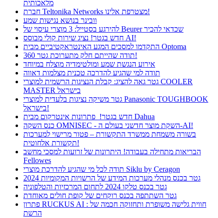
מלאכותית
חברת Teltonika Networks מצטרפת אלינו!
וובינר בנושא נגישות שמע
להירגע בסטייל: 3 מוצרי עיסוי של Beurer שכדאי להכיר
חדש בגטר! נציג שירות קולי מבוסס AI!
התקדמו למסכים המגע האינטראקטיביים מבית Optoma
תודה שהייתם חלק מתערוכת גטר 360!
אירוע הנגשת שמע ומולטימדיה מוצלח במיוחד
תודה למי שהגיע להדרכה טכנית מצלמות דאווה
גטר גאה להציג: קבלת הנציגות הרשמית למוצרי COOLER
MASTER בישראל
גטר משיקה נציגות בלעדית למוצרי Panasonic TOUGHBOOK
בישראל!
חדש בגטר! פתרונות אינטרקום מבית Dahua
כנס השקה OMNISEC - השקת מוצר חדשני בעולם ה-AI!
בשורה משמחת ממשרד התקשורת – פטור מרישוי למערכות
תקשורת אלחוטית!
הבריאות מתחילה בעבודה! היתרונות של זרועות למסכי מחשב
Fellowes
תודה לכל מי שהגיע להדרכת מוצרי Siklu by Ceragon
גטר בכנס מנהלי מערכות המידע של הרשויות המקומיות 2024
גטר בכנס טלקו 2024 לתחום המרכזיות והטלפוניה
גטר השתתפה בכנס רוקחים של קופת חולים מאוחדת
פתרון RUCKUS AI : חווית גלישה משופרת ותחזוקה חכמה של
הרשת