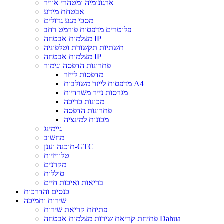
ארגונומיה ומטהרי אוויר
אבטחת מידע
מסכי מגע גדולים
פלוטרים מדפסות פורמט רחב
מצלמות אבטחה IP
תשתיות תקשורת וטלפוניה
מצלמות אבטחה IP
פתרונות הדפסה וגימור
מדפסות לייזר
מדפסות לייזר משולבות A4
מגרסות נייר משרדיות
מכונות כריכה
פתרונות הדפסה
מכונות למינציה
גיימינג
מחשוב
תוכנה וענן-GTC
טלוויזיות
מקרנים
סוללות
בריאות ואיכות חיים
כנסים והדרכות
שירות ותמיכה
פתיחת קריאת שירות
פתיחת קריאת שירות מצלמות אבטחה Dahua