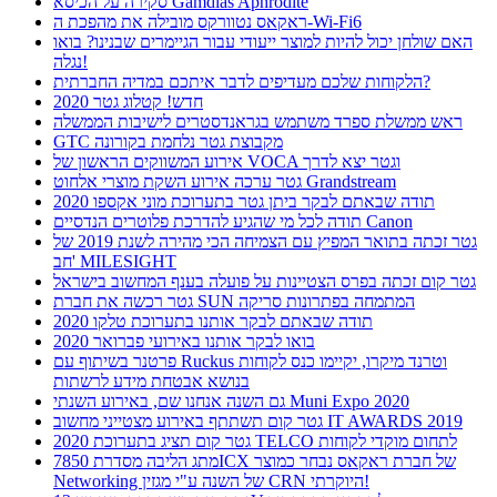
סקירה על הכיסא Gamdias Aphrodite
ראקאס נטוורקס מובילה את מהפכת ה-Wi-Fi6
האם שולחן יכול להיות למוצר ייעודי עבור הגיימרים שבנינו? בואו
נגלה!
הלקוחות שלכם מעדיפים לדבר איתכם במדיה החברתית?
חדש! קטלוג גטר 2020
ראש ממשלת ספרד משתמש בגראנדסטרים לישיבות הממשלה
GTC מקבוצת גטר נלחמת בקורונה
אירוע המשווקים הראשון של VOCA וגטר יצא לדרך
גטר ערכה אירוע השקת מוצרי אלחוט Grandstream
תודה שבאתם לבקר ביתן גטר בתערוכת מוני אקספו 2020
תודה לכל מי שהגיע להדרכת פלוטרים הנדסיים Canon
גטר זכתה בתואר המפיץ עם הצמיחה הכי מהירה לשנת 2019 של
חב' MILESIGHT
גטר קום זכתה בפרס הצטיינות על פועלה בענף המחשוב בישראל
גטר רכשה את חברת SUN המתמחה בפתרונות סריקה
תודה שבאתם לבקר אותנו בתערוכת טלקו 2020
בואו לבקר אותנו באירועי פברואר 2020
פרטנר בשיתוף עם Ruckus וטרנד מיקרו, יקיימו כנס לקוחות
בנושא אבטחת מידע לרשתות
גם השנה אנחנו שם, באירוע השנתי Muni Expo 2020
גטר קום תשתתף באירוע מצטייני מחשוב IT AWARDS 2019
גטר קום תציג בתערוכת 2020 TELCO לתחום מוקדי לקוחות
מתג הליבה מסדרת 7850ICX של חברת ראקאס נבחר כמוצר
Networking של השנה ע"י מגזין CRN היוקרתי!