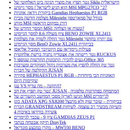
גטר תפיץ את מוצרי הגיגה ביט האלחוטי של Siklu הישראלית
הוא הגיע לישראל ! מסך גיימינג MSI MPG27CQ "27
ביקורת וידאו: אוזניות Gamdias Hephaestus P1 RGB
מצלמה חדשה מבית Milesight בגודל של סמארטפון
מותג MSI דורג במקום הראשון
המסך החדש של MSI: טעות או הצלחה?
ציון מעולה 8.6 למסך הגיימינג BENQ ZOWIE XL2411
גטר החלה לשווק את מצלמות Milesight עם יתרון בחושך
מסך הגיימינג BenQ Zowie XL2411 בביקורת
פעילות גיימדיאז עם היוטיובר המוביל אליאסו
גטר רישתה את אצטדיון נתניה ברשת אלחוטית RUCKUS
נעים להכיר: התכונות החדשות שנוספו ל-Office 365
גטר טק החלה להפיץ את מערכות ניהול המוקדים ומערכות
ההקלטה של חברת JUSAN
סקירה HEPHAESTUS P1 RGB - האוזניות הכי מיוחדות
שקיימות היום
ענן VS התקנה – מה עדיף?
גטר טק תפיץ את חב' JUSAN , המתמחה בפתרונות טלפוניה
הגיעו לארץ! מסכי המחשב הקעורים של MSI לג'יימרים
כונן ADATA XPG SX8200 בביקורת – שובר שוק ולא מתנצל
חברת GRANDSTREAM השיקה מכשיר רב עוצמה, לשיחות
ועידה בווידאו באיכות 4k
ציון 9 - עכבר לגיימרים GAMDIAS ZEUS P1
תיקון אבטחה בנתבי DrayTek
מקרן במבצע מונדיאל – MW550 BENQ