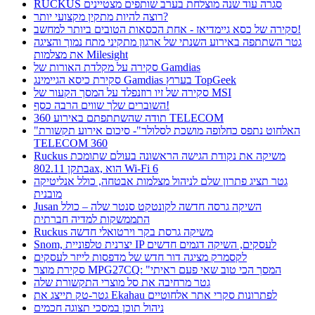
RUCKUS סגרה עוד שנה מוצלחת בערב שותפים מצטיינים
רוצה להיות מתקין מקצועי יותר?
סקירה של כסא גיימדיאז - אחת הכסאות הטובים ביותר למחשב!
גטר השתתפה באירוע השנתי של ארגון מתקיני מתח נמוך והציגה
את מצלמות Milesight
סקירה על מקלדת האורות של Gamdias
סקירת כיסא הגיימינג Gamdias בערוץ TopGeek
סקירה של זיו רוזנפלד על המסך הקעור של MSI
השוברים שלך שווים הרבה כסף!
תודה שהשתתפתם באירוע 360 TELECOM
"האלחוט נתפס כחלופה מושכת לסלולר"- סיכום אירוע תקשורת
TELECOM 360
Ruckus משיקה את נקודת הגישה הראשונה בעולם שתומכת
בתקן 802.11ax, הוא Wi-Fi 6
גטר תציג פתרון שלם לניהול מצלמות אבטחה, כולל אנליטיקה
מובנית
Jusan השיקה גרסה חדשה לקונטקט סנטר שלה – כולל
התממשקות למדיה חברתית
Ruckus משיקה גרסת בקר וירטואלי חדשה
Snom, יצרנית טלפוניית IP לעסקים, השיקה דגמים חדשים
לקסמרק מציגה דור חדש של מדפסות לייזר לעסקים
סקירת מוצר MPG27CQ: "המסך הכי טוב שאי פעם ראיתי
גטר מרחיבה את סל מוצרי התקשורת שלה
גטר-טק תייצג את Ekahau לפתרונות סקרי אתר אלחוטיים
ניהול תוכן במסכי תצוגה חכמים