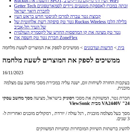
Ruckus חושפת את SPOT, שירותי מיקום מדויקים ב- WiFi
Getter Tech זכתה במכרז לאספקת מטענים ניידים לסמארטפונים
לחברת דואר ישראל
קבוצת גטר עברה למרכז לוגיסטי חדש בראש העין
גטר טק סיפקה רשת אלחוטית של Ruckus Wireless בלילה הלבן
של העיר תל-אביב
גטר טק מציגה את קו המדפסות החדש של לקסמרק העולמית
חברת גטר טק חשפה את ZoneFlex
בית
>
חדשות ועדכונים
>
ממשיכים לספק את המוצרים לשעת מלחמה
ממשיכים לספק את המוצרים לשעת מלחמה
16/11/2023
בעקבות החזרה לשיחות זום, ישנה עליה במכירת מסכי מחשב עם מצלמה
מובנית.
חברת גטר, המשווקת את מסכי
ויסוניק
בישראל, מציעה
מסך מחשב עסקי
24" VA2440V מבית ViewSonic
מסך בעל מצלמה מובנית , רגל עולה / יורדת , רמקולים מובנים ואחריות ל-
3 שנים.
להשיג ברשתות השיווק המובחרות ובחנויות המשווקים