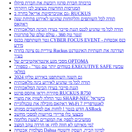
ברכות! חברת סרגון רוכשת את חברת סיקלו
המגרסות החדשות בעיצוב לבן ויוקרתי
גם אוניברסיטת אריאל בחרה ב- RUCKUS
תודה לכל השותפים והלקוחות שהגיעו לאירוע פתיחת שנה
ראקאס
תודה לכל מי שהגיע לכנס הגנת סייבר בעידן הבינה המלאכותית
גטר טק 360 - עולם שלם של פתרונות!
גטר השתתפה בכנס CYBER FOCUS EVENT - כנס אבטחת
מידע
עיריית נס ציונה בחרה Ruckus ושדרגה את תשתיות האינטרנט
בעיר
מסכי מגע אינטראקטיביים של OPTOMA
"בטוחים יותר עם גטר" - כספות EXECUTIVE SAFE עכשיו
במלאי
גם השנה השתתפנו באירוע טלקו 2024
תודה לכל מי שהגיע לאירוע בינה מלאכותית
הגנת סייבר בעידן הבינה המלאכותית
סקירת וידאו אקסס פוינט RUCKUS R750
גטר החלה לשווק את מוצרי SHARP-NEC בישראל
ראקאס מובילה את טכנולוגיית Wi-Fi 7 לאנטרפרייז
חדש בגטר ! לוחות אם למחשבים ממותג ASRock
מבצעי בלו פריידי בזרועות למסכי מחשב
ממשיכים לספק את המוצרים לשעת מלחמה
מי מאיתנו לא חווה לחץ או חרדה עקב המצב?
מצלמות אבטחה Dahua למיגון הבית, העסק והשטח