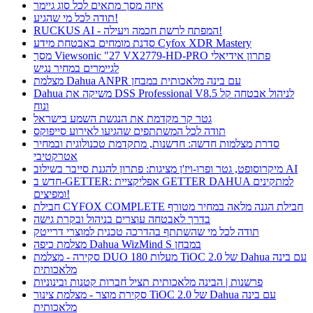
איזה מסך מתאים לכל סוג גיימר
תודה לכל מי שהגיע!
RUCKUS AI - המפתח לרשת חכמה ויעילה!
סדנת מומחים באבטחת מידע Cyfox XDR Mastery
מסך Viewsonic "27 VX2779-HD-PRO פתרון אידיאלי
לגיימרים במחיר נגיש
מצלמת Dahua ANPR עם בינה מלאכותית במבחן
Dahua משיקה את DSS Professional V8.5 לניהול אבטחה קל
ונוח
גטר קר מקדמת את הנגשת השמע בישראל
תודה לכל המשתתפים שהגיעו לאירוע סייפוקס
סדרת מצלמות חדשה: חדשנות, מתקדמת טכנולוגית ובמחיר
אטרקטיבי
מיקרוסופט, גטר ופרו-ויז'ן מציגות: פתרון להגנת סייבר בשילוב AI
חדש ב-GETTER: אפליקציית GETTER DAHUA למתקינים
ומפיצים!
חבילת CYFOX COMPLETE חבילת הגנה מלאה במחיר מטורף
בדרך לאבטחה עוצרים בניהול ובקרת גישה
תודה לכל מי שהשתתף בהדרכה טכנית למוצרי דרייטק
מצלמת כיפה Dahua WizMind S במבחן
סקירה - מצלמת DUO 180 מעלות TiOC 2.0 של Dahua עם בינה
מלאכותית
פרשנות | הבינה מלאכותית תציל חברות קטנות ובינוניות
סקירת מוצר - מצלמת צינור TiOC 2.0 של Dahua עם בינה
מלאכותית