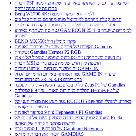
חברת FSP המיוצגת ע"י גטר, תשתתף באירוע ניו טק ותציג מגוון
פתרונות לאנרגיה ירוקה
Benq W1700 4K: למה הוא המקרן המנצח?
חדש! קטלוג מקרנים למונדיאל-מגוון מקרנים במחיר לכל כיס
אגודת הסטודנטים של הטכניון תומכת בקהילת הגיימרים
גטר טק תשתתף באירוע GAMECON לגיימרים שייערך ב- 25.4
בטכניון
BENQ MX550: מקרן מומלץ וזול
סקירות של צביקה שחר על עכברים ואוזניות Gamdias
ביקורת: Gamdias Hermes P2 RGB
גם השנה השתתפה גטר טק בכנס הגיימינג המוביל של מאקו
חברת MSI חושפת ליין חדש של מחשבים ניידים
זה ממשיך גם היום - אירוע גיימרים GAME IN
גטר תשתתף באירוע הגיימרים הגדול GAME IN שיערך
בתאריכים 28-29.3.18 בגני התערוכה
קליק בכל צבעי הקשת – סיקור לעכבר Zeus P1 של Gamdias
הקלדה במהירות האור – ציון 8.9 למקלדת Hermes P2 של
Gamdias
גטר תציג את מוצרי הענן של RUCKUS באירוע למנהלי המחשוב
ברשויות המקומיות
ציון 9 בסיקור לאוזניות Hephaestus P1 Gamdias
האגודה למען החייל בחרה להתקין רשת אלחוטית של Ruckus
לרישות מתקני הארחה של הארגון
סמינר טכני PTP של חברת Cambium Networks
הכירו את חברת גיימדיאז GAMDIAS