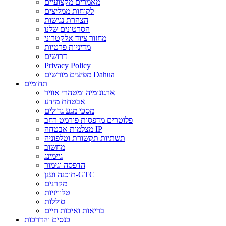
מאמרים מקצועיים
לקוחות ממליצים
הצהרת נגישות
הסרטונים שלנו
מחזור ציוד אלקטרוני
מדיניות פרטיות
דרושים
Privacy Policy
מפיצים מורשים Dahua
תחומים
ארגונומיה ומטהרי אוויר
אבטחת מידע
מסכי מגע גדולים
פלוטרים מדפסות פורמט רחב
מצלמות אבטחה IP
תשתיות תקשורת וטלפוניה
מחשוב
גיימינג
הדפסה וגימור
תוכנה וענן-GTC
מקרנים
טלוויזיות
סוללות
בריאות ואיכות חיים
כנסים והדרכות