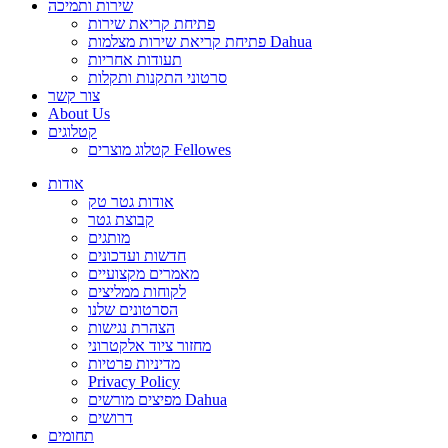
שירות ותמיכה
פתיחת קריאת שירות
פתיחת קריאת שירות מצלמות Dahua
תעודות אחריות
סרטוני התקנות ותקלות
צור קשר
About Us
קטלוגים
קטלוג מוצרים Fellowes
אודות
אודות גטר טק
קבוצת גטר
מותגים
חדשות ועדכונים
מאמרים מקצועיים
לקוחות ממליצים
הסרטונים שלנו
הצהרת נגישות
מחזור ציוד אלקטרוני
מדיניות פרטיות
Privacy Policy
מפיצים מורשים Dahua
דרושים
תחומים