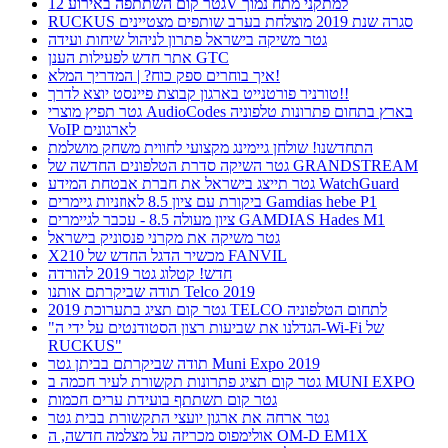
גטר קום השתתפה באירוע 12V למתקני מתח נמוך
RUCKUS סגרה שנת 2019 מוצלחת בערב שותפים מצטיינים
גטר משיקה בישראל פתרון לניהול שיחות ועידה
אתר חדש לפעילות הענן GTC
איך בוחרים ספק כוח? | המדריך המלא!
טורניר פורטנייט בארגון קבוצת פיינסט יוצא לדרך!!
גטר תפיץ מוצרי AudioCodes בארץ בתחום פתרונות טלפוניה
VoIP לארגונים
התחדשנו! שולחן גיימינג מקצועי לחווית משחק מושלמת
גטר השיקה סדרת הטלפונים החדשה של GRANDSTREAM
גטר תייצג בישראל את חברת אבטחת המידע WatchGuard
ביקורת עם ציון 8.5 לאוזניות גיימרים Gamdias hebe P1
ציון מעולה 8.5 - עכבר לגיימרים GAMDIAS Hades M1
גטר משיקה את מקרני פנסוניק בישראל
X210 מכשיר הדגל החדש של FANVIL
חדש! קטלוג גטר 2019 להורדה
תודה שביקרתם אותנו Telco 2019
גטר קום תציג בתערוכת 2019 TELCO לתחום הטלפוניה
"הגדלנו את שביעות רצון הסטודנטים על ידי ה-Wi-Fi של
RUCKUS"
תודה שביקרתם בביתן גטר Muni Expo 2019
גטר קום תציג פתרונות תקשורת לעיר חכמה ב MUNI EXPO
גטר קום תשתתף בועידת ערים חכמות
גטר ארחה את ארגון יועצי התקשורת בבית גטר
אולימפוס מכריזה על מצלמה חדשה, ה OM-D EM1X