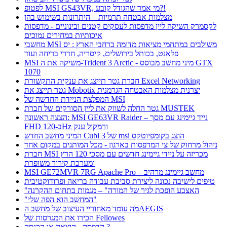
לפטופ MSI GS43VR, מי אמר שהגודל קובע?!
מצלמות אבטחה תרמיות – היתרונות בשימוש בהן
לקסמרק השיקה ליין מדפסות לעסקים קטנים ובינוניים - מדפסות
איכותיות במחירים נמוכים
מחשבי MSI משולבים במתחמי מציאות מדומה ברחבי הארץ : יס
פלאנט, בכותל בירושלים, קיסריה, חדרי בריחה ועוד
MSI משיקה את ה-Trident 3 Arctic - מיני מחשב מבוסס GTX
1070
חברת גטר תייצג את ענקית התקשורת Excel Networking
גטר תייצג את Mobotix יצרנית מצלמות האבטחה הגרמנית
המפלצת הניידת החדשה של MSI
גטר החלה לשווק את ליין הסורקים של חברת MUSTEK
הצצה ראשונה: MSI GE63VR Raider – נייד גיימינג עם מסך
FHD ב-120Hz ורמקול ענק
המיני מחשב החדש Cubi 3 של msi הוצג בקומפיוטקס
ניהול מרחוק של צי המדפסות בארגון - מכל המותגים במקום אחד
חברת MSI מכריזה על ניידי גיימינג חדשים עם מסכי 120 הרץ
ומערכת קירור משופרת
MSI GE72MVR 7RG Apache Pro – מחשב גיימינג מרהיב
טיפים לישיבה נכונה ליצירת סביבת עבודה בריאה ופרודוקטיבית
"האצבע הופכת לגיר של המורה" – מגמות בתחום ההקרנה
"המחשב הוא הפה שלי"
מה עומד מאחוריי העיצוב של מחשב הAEGIS
הכירו את המגרסות של Fellowes
הדפסה - הוצאה או הכנסה ?