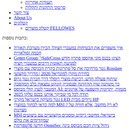
תעודות אחריות
סרטוני התקנות ותקלות
צור קשר
About Us
קטלוגים
קטלוג מוצרים FELLOWES
כתבות נוספות:
איך משפרים את הבטיחות במעברי חציה? הכירו מערכת תאורה
חכמה וסולארית
Getter Group ו־SafeCross הציגו בכנס מוני אקספו פתרון חדש
למניעת תאונות דרכים במעברי חציה
גטר מרחיבה את סל פתרונות בקרת הכניסה עם מוצרי Rosslare
בחירת מקרן למונדיאל 2026 | מדריך מקצועי
שיתוף פעולה חדש: רכישת מוצרי רוסלר דרך חברת גטר גרופ
כך משתנה שוק ההקרנה ופנסוניק קונקט נמצאת בלב המהפכה
המעבר לנציג קולי מבוסס AI: מגמות, יתרונות והשפעה על ארגונים
תודה לכל מי שביקר אותנו בכנס טלקו 2025
גטר משיקה בישראל מקרני LED ניידים מבית HP
למה כדאי לבחור במוצרי MSI ? לא רק מחשב, אלא חוויה של
מצוינות
MSI בישראל: מחשבי גיימינג ומסכים מקצועיים עם ביצועים
שמקדימים את כולם
חדש! פלטפורמת OmniSec ניהול ציות חכם מבוסס בינה