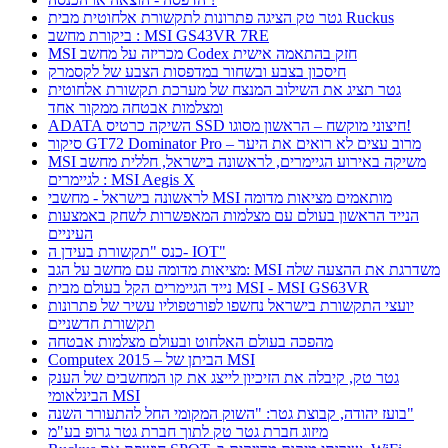
גטר טק הציגה פתרונות לתקשורת אלחוטית מבית Ruckus
ביקורת מחשב : MSI GS43VR 7RE
MSI מכריזה על מחשב Codex חזק בהתאמה אישית
חיסכון בצבע ובשחור במדפסות הצבע של לקסמרק
גטר תציג את השילוב המנצח של מערכת תקשורת אלחוטית
ומצלמות אבטחה ממקור אחד
ADATA השיקה כרטיס SSD חיצוני מוקשח – הראשון מסוגו!
סיקור GT72 Dominator Pro – מרוב עצים לא רואים את היער
MSI משיקה באירוע הגיימרים, לראשונה בישראל, חללית מחשב
לגיימרים : MSI Aegis X
לראשונה בישראל - מחשבי MSI מותאמים מציאות מדומה
הנייד הראשון בעולם עם מצלמות המאפשרות לשחק באמצעות
העיניים
כנס "תקשורת בעידן ה- IOT"
מציאות מדומה עם מחשב על הגב: MSI משדרגת את ההצעה שלה
נייד הגיימרים הקל בעולם מבית MSI - MSI GS63VR
יועצי התקשורת בישראל נחשפו לפורטפוליו עשיר של פתרונות
תקשורת חדשניים
מהפכה בעולם האלחוט ובעולם מצלמות אבטחה
Computex 2015 – הביתן של MSI
גטר טק, קיבלה את הזיכיון לייצג את קו המחשבים של הענק
הבינלאומי MSI
בועז יהודה, קבוצת גטר: "השוק המקומי החל להתעורר השנה"
מיזוג חברת גטר טק לתוך חברת גטר גרופ בע"מ