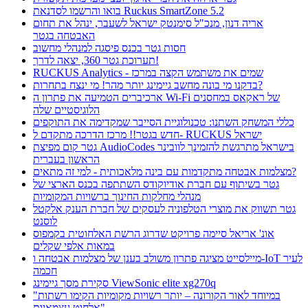
בואו והרשמו לסדנאת Ruckus SmartZone 5.2
אריה דנון, מנכ"ל סימנטק ישראל לשעבר, ינהל את תחום
האבטחה בגטר
חסות גטר בכנס פיסגה למנהלי מחשוב
תערוכת גטר 360, יצאה לדרך!
RUCKUS Analytics - שמים את משתמש הקצה במרכז
בדקנו מי בונה מחשב גיימינג יותר מהר! מי ינצח בתחרות?
ארכיברים הטמיעה את פתרון ה Wi-Fi של ראקאס במחסנים
הלוגיסטיים שלה
כללי המשחק השתנו: טכנולוגיית הסייבר שמקדימה את התוקפים
חדש בגטר!! מרכז הדרכה מתקדם ל- RUCKUS ישראל
גטר קום מפיצת AudioCodes בישראל מתרגשת להזמינך לוובינר
הראשון בעברית
מצלמות אבטחה מתקדמות עם בינה מלאכותית - למי זה מתאים?
גטר בשיתוף עם חברת אודיוקודס השתתפה בכנס הארצי של
מנהלי מחלקות החינוך ברשויות המקומיות
גטר תשווק את מוצרי הטלפוניה לעסקים של חברת הענק אלקטל
לוסנט
אונ' אריאל סיימה פרויקט שדרוג הרשת האלחוטית בקמפוס
במאות אלפי שקלים
מיילסייט מציגה פתרון משולב בענן של מצלמות אבטחה ו-IoT לעיר
חכמה
סקירת מסך גיימינג ViewSonic elite xg270q
"במיוחד לאור הקורונה – יותר רשויות מקומיות הקימו רשתות
אלחוט עצמאיות"