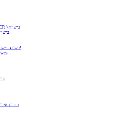
גטר גאה להציג: קבלת הנציגות הרשמית למוצרי COOLER MASTER בישראל
גטר משיקה נציגות בלעדית למוצרי Panasonic TOUGHBOOK בישראל!
בשורה משמחת ממשרד התקשורת – פטור מרישוי למערכות תקשורת אלחוטית!
הבריאות מתחילה בעבודה! הית
פתרו
מסך "27 VX2779-HD-PRO