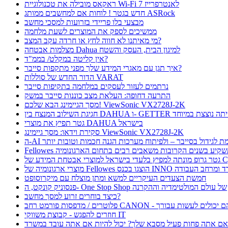
ראקאס מובילה את טכנולוגיית Wi-Fi 7 לאנטרפרייז
חדש בגטר ! לוחות אם למחשבים ממותג ASRock
מבצעי בלו פריידי בזרועות למסכי מחשב
ממשיכים לספק את המוצרים לשעת מלחמה
מי מאיתנו לא חווה לחץ או חרדה עקב המצב?
מצלמות אבטחה Dahua למיגון הבית, העסק והשטח
אין קליטה במקלט/ בממ"ד?
איך תגן עם מאגרי המידע שלך מפני מתקפות סייבר?
הדור החדש של סוללות VARAT
נרתמים לעזור לעסקים במלחמה בתקיפות סייבר
התרעה דחופה: העלאת מצב כוננות סייבר במשק
מסך הגיימינג הבא שלכם! ViewSonic VX2728J-2K
ת השילוב המנצח בין DAHUA ו- GETTER היתה נוצצת במיוחד
גטר תפיץ את מוצרי DAHUA בישראל
סקירת וידאו: מסך גיימינג ViewSonic VX2728J-2K
 תורמת לגידול בסייבר – ולפיתוח מערכות הגנה חכמות וטובות יותר
Fellow תשקיע בשנים הקרובות משאבים רבים בתחום הארגונומיה
בטחת המידע של CyFox
ו בכנס INNO כנס ציוד למשרד ומרחב העבודה
חמשת הצעדים העיקריים למשא ומתן מוצלח עם מיקרוסופט
פנסוניק קונקט, ה- One Stop Shop של עולם המולטימדיה וההקרנה
כיצד בוחרים זרוע למסך מחשב?
חוזרים להפגש - קבוצת משווקי IT
ם אתה פחות פעיל מסבא שלך? יכול להיות אם אתה עובד במשרד