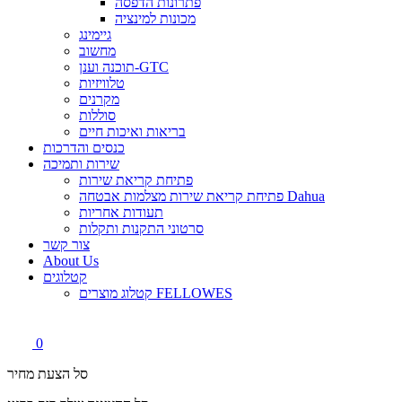
פתרונות הדפסה
מכונות למינציה
גיימינג
מחשוב
תוכנה וענן-GTC
טלוויזיות
מקרנים
סוללות
בריאות ואיכות חיים
כנסים והדרכות
שירות ותמיכה
פתיחת קריאת שירות
פתיחת קריאת שירות מצלמות אבטחה Dahua
תעודות אחריות
סרטוני התקנות ותקלות
צור קשר
About Us
קטלוגים
קטלוג מוצרים FELLOWES
0
סל הצעת מחיר