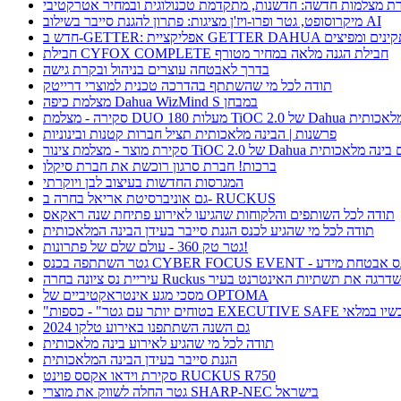
ת מצלמות חדשה: חדשנות, מתקדמת טכנולוגית ובמחיר אטרקטיבי
מיקרוסופט, גטר ופרו-ויז'ן מציגות: פתרון להגנת סייבר בשילוב AI
חבילת CYFOX COMPLETE חבילת הגנה מלאה במחיר מטורף
בדרך לאבטחה עוצרים בניהול ובקרת גישה
תודה לכל מי שהשתתף בהדרכה טכנית למוצרי דרייטק
מצלמת כיפה Dahua WizMind S במבחן
TiOC  של Dahua עם בינה מלאכותית
פרשנות | הבינה מלאכותית תציל חברות קטנות ובינוניות
וצר - מצלמת צינור TiOC 2.0 של Dahua עם בינה מלאכותית
ברכות! חברת סרגון רוכשת את חברת סיקלו
המגרסות החדשות בעיצוב לבן ויוקרתי
גם אוניברסיטת אריאל בחרה ב- RUCKUS
תודה לכל השותפים והלקוחות שהגיעו לאירוע פתיחת שנה ראקאס
תודה לכל מי שהגיע לכנס הגנת סייבר בעידן הבינה המלאכותית
גטר טק 360 - עולם שלם של פתרונות!
תתפה בכנס CYBER FOCUS EVENT - כנס אבטחת מידע
ריית נס ציונה בחרה Ruckus ושדרגה את תשתיות האינטרנט בעיר
מסכי מגע אינטראקטיביים של OPTOMA
תר עם גטר" - כספות EXECUTIVE SAFE עכשיו במלאי
גם השנה השתתפנו באירוע טלקו 2024
תודה לכל מי שהגיע לאירוע בינה מלאכותית
הגנת סייבר בעידן הבינה המלאכותית
סקירת וידאו אקסס פוינט RUCKUS R750
גטר החלה לשווק את מוצרי SHARP-NEC בישראל