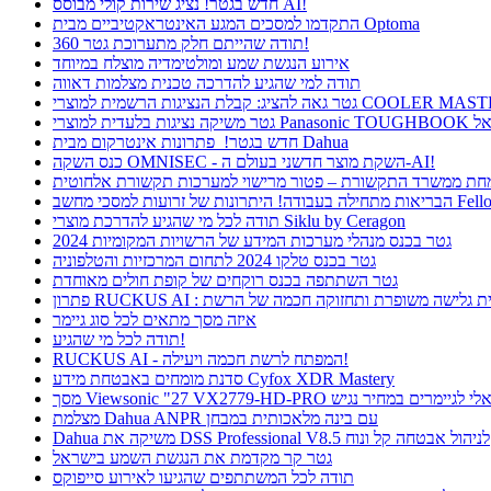
חדש בגטר! נציג שירות קולי מבוסס AI!
התקדמו למסכים המגע האינטראקטיביים מבית Optoma
תודה שהייתם חלק מתערוכת גטר 360!
אירוע הנגשת שמע ומולטימדיה מוצלח במיוחד
תודה למי שהגיע להדרכה טכנית מצלמות דאווה
חדש בגטר! פתרונות אינטרקום מבית Dahua
כנס השקה OMNISEC - השקת מוצר חדשני בעולם ה-AI!
רונות של זרועות למסכי מחשב Fellowes
תודה לכל מי שהגיע להדרכת מוצרי Siklu by Ceragon
גטר בכנס מנהלי מערכות המידע של הרשויות המקומיות 2024
גטר בכנס טלקו 2024 לתחום המרכזיות והטלפוניה
גטר השתתפה בכנס רוקחים של קופת חולים מאוחדת
ן RUCKUS AI : חווית גלישה משופרת ותחזוקה חכמה של הרשת
איזה מסך מתאים לכל סוג גיימר
תודה לכל מי שהגיע!
RUCKUS AI - המפתח לרשת חכמה ויעילה!
סדנת מומחים באבטחת מידע Cyfox XDR Mastery
Viewsonic  פתרון אידיאלי לגיימרים במחיר נגיש
מצלמת Dahua ANPR עם בינה מלאכותית במבחן
Dahua משיקה את DSS Professional V8.5 לניהול אבטחה קל ונוח
גטר קר מקדמת את הנגשת השמע בישראל
תודה לכל המשתתפים שהגיעו לאירוע סייפוקס