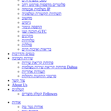
מסכי מגע גדולים
פלוטרים מדפסות פורמט רחב
מצלמות אבטחה IP
תשתיות תקשורת וטלפוניה
מחשוב
גיימינג
הדפסה וגימור
תוכנה וענן-GTC
מקרנים
טלוויזיות
סוללות
בריאות ואיכות חיים
כנסים והדרכות
שירות ותמיכה
פתיחת קריאת שירות
פתיחת קריאת שירות מצלמות Dahua
תעודות אחריות
סרטוני התקנות ותקלות
צור קשר
About Us
קטלוגים
קטלוג מוצרים Fellowes
אודות
אודות גטר טק