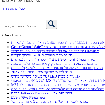
סל ההצעות שלך ריק כרגע.
לסל הצעת מחיר
כתבות נוספות:
את הבטיחות במעברי חציה? הכירו מערכת תאורה חכמה וסולארית
 אקספו פתרון חדש למניעת תאונות דרכים במעברי חציה
גטר מרחיבה את סל פתרונות בקרת הכניסה עם מוצרי Rosslare
בחירת מקרן למונדיאל 2026 | מדריך מקצועי
שיתוף פעולה חדש: רכישת מוצרי רוסלר דרך חברת גטר גרופ
כך משתנה שוק ההקרנה ופנסוניק קונקט נמצאת בלב המהפכה
המעבר לנציג קולי מבוסס AI: מגמות, יתרונות והשפעה על ארגונים
תודה לכל מי שביקר אותנו בכנס טלקו 2025
גטר משיקה בישראל מקרני LED ניידים מבית HP
 כדאי לבחור במוצרי MSI ? לא רק מחשב, אלא חוויה של מצוינות
מחשבי גיימינג ומסכים מקצועיים עם ביצועים שמקדימים את כולם
חדש! פלטפורמת OmniSec ניהול ציות חכם מבוסס בינה מלאכותית
חברת Teltonika Networks מצטרפת אלינו!
וובינר בנושא נגישות שמע
להירגע בסטייל: 3 מוצרי עיסוי של Beurer שכדאי להכיר