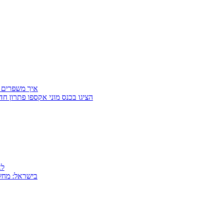
איך משפרים 
Getter Group ו־SafeCross הציגו בכנס מוני
למה
MSI בישראל: 