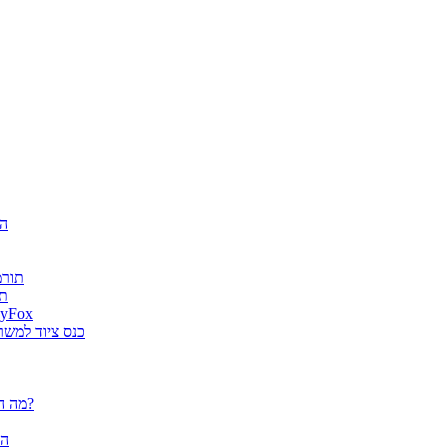
חגיג
ה-AI
es
גטר גרופ מונתה למפיץ בלעדי בישראל למוצרי א
מוצרי ארגונומיה של Fellowes הוצג
פלוטרים / מדפסות פורמט רחב CANON - מה הם יכולים לעשות עבורך?
הא