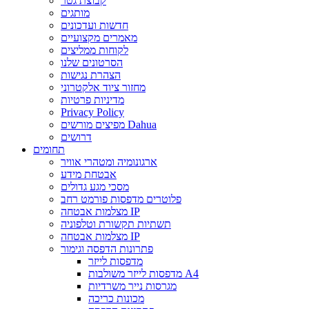
קבוצת גטר
מותגים
חדשות ועדכונים
מאמרים מקצועיים
לקוחות ממליצים
הסרטונים שלנו
הצהרת נגישות
מחזור ציוד אלקטרוני
מדיניות פרטיות
Privacy Policy
מפיצים מורשים Dahua
דרושים
תחומים
ארגונומיה ומטהרי אוויר
אבטחת מידע
מסכי מגע גדולים
פלוטרים מדפסות פורמט רחב
מצלמות אבטחה IP
תשתיות תקשורת וטלפוניה
מצלמות אבטחה IP
פתרונות הדפסה וגימור
מדפסות לייזר
מדפסות לייזר משולבות A4
מגרסות נייר משרדיות
מכונות כריכה