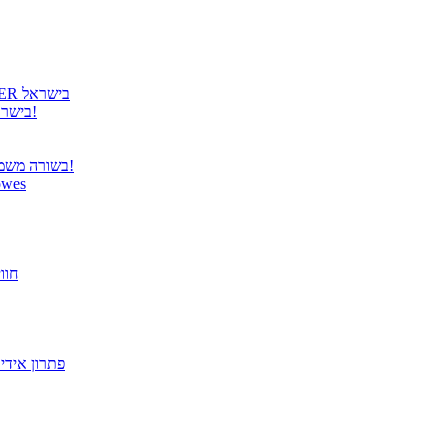
גטר גאה להציג: קבלת הנציגות הרשמית למוצרי COOLER MASTER בישראל
גטר משיקה נציגות בלעדית למוצרי Panasonic TOUGHBOOK בישראל!
בשורה משמחת ממשרד התקשורת – פטור מרישוי למערכות תקשורת אלחוטית!
הבריאות מתחילה בעבודה! הית
פתרו
מסך "27 VX2779-HD-PRO