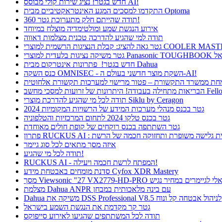
חדש בגטר! נציג שירות קולי מבוסס AI!
התקדמו למסכים המגע האינטראקטיביים מבית Optoma
תודה שהייתם חלק מתערוכת גטר 360!
אירוע הנגשת שמע ומולטימדיה מוצלח במיוחד
תודה למי שהגיע להדרכה טכנית מצלמות דאווה
חדש בגטר! פתרונות אינטרקום מבית Dahua
כנס השקה OMNISEC - השקת מוצר חדשני בעולם ה-AI!
רונות של זרועות למסכי מחשב Fellowes
תודה לכל מי שהגיע להדרכת מוצרי Siklu by Ceragon
גטר בכנס מנהלי מערכות המידע של הרשויות המקומיות 2024
גטר בכנס טלקו 2024 לתחום המרכזיות והטלפוניה
גטר השתתפה בכנס רוקחים של קופת חולים מאוחדת
ן RUCKUS AI : חווית גלישה משופרת ותחזוקה חכמה של הרשת
איזה מסך מתאים לכל סוג גיימר
תודה לכל מי שהגיע!
RUCKUS AI - המפתח לרשת חכמה ויעילה!
סדנת מומחים באבטחת מידע Cyfox XDR Mastery
Viewsonic  פתרון אידיאלי לגיימרים במחיר נגיש
מצלמת Dahua ANPR עם בינה מלאכותית במבחן
Dahua משיקה את DSS Professional V8.5 לניהול אבטחה קל ונוח
גטר קר מקדמת את הנגשת השמע בישראל
תודה לכל המשתתפים שהגיעו לאירוע סייפוקס