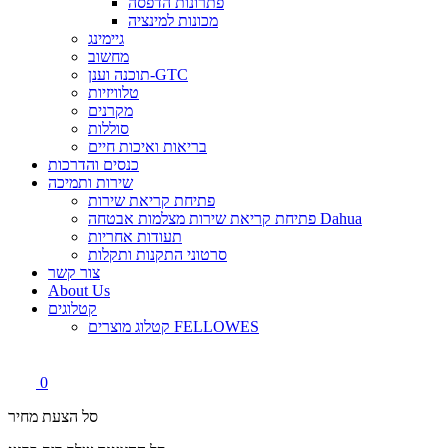
פתרונות הדפסה
מכונות למינציה
גיימינג
מחשוב
תוכנה וענן-GTC
טלוויזיות
מקרנים
סוללות
בריאות ואיכות חיים
כנסים והדרכות
שירות ותמיכה
פתיחת קריאת שירות
פתיחת קריאת שירות מצלמות אבטחה Dahua
תעודות אחריות
סרטוני התקנות ותקלות
צור קשר
About Us
קטלוגים
קטלוג מוצרים FELLOWES
0
סל הצעת מחיר