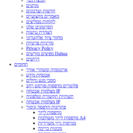
קבוצת גטר
מותגים
חדשות ועדכונים
מאמרים מקצועיים
לקוחות ממליצים
הסרטונים שלנו
הצהרת נגישות
מחזור ציוד אלקטרוני
מדיניות פרטיות
Privacy Policy
מפיצים מורשים Dahua
דרושים
תחומים
ארגונומיה ומטהרי אוויר
אבטחת מידע
מסכי מגע גדולים
פלוטרים מדפסות פורמט רחב
מצלמות אבטחה IP
תשתיות תקשורת וטלפוניה
מצלמות אבטחה IP
פתרונות הדפסה וגימור
מדפסות לייזר
מדפסות לייזר משולבות A4
מגרסות נייר משרדיות
מכונות כריכה