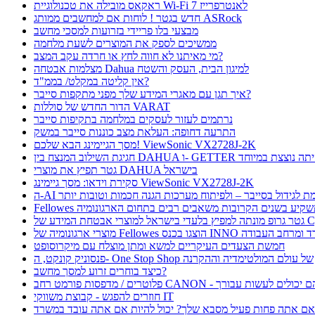
ראקאס מובילה את טכנולוגיית Wi-Fi 7 לאנטרפרייז
חדש בגטר ! לוחות אם למחשבים ממותג ASRock
מבצעי בלו פריידי בזרועות למסכי מחשב
ממשיכים לספק את המוצרים לשעת מלחמה
מי מאיתנו לא חווה לחץ או חרדה עקב המצב?
מצלמות אבטחה Dahua למיגון הבית, העסק והשטח
אין קליטה במקלט/ בממ"ד?
איך תגן עם מאגרי המידע שלך מפני מתקפות סייבר?
הדור החדש של סוללות VARAT
נרתמים לעזור לעסקים במלחמה בתקיפות סייבר
התרעה דחופה: העלאת מצב כוננות סייבר במשק
מסך הגיימינג הבא שלכם! ViewSonic VX2728J-2K
ת השילוב המנצח בין DAHUA ו- GETTER היתה נוצצת במיוחד
גטר תפיץ את מוצרי DAHUA בישראל
סקירת וידאו: מסך גיימינג ViewSonic VX2728J-2K
 תורמת לגידול בסייבר – ולפיתוח מערכות הגנה חכמות וטובות יותר
Fellow תשקיע בשנים הקרובות משאבים רבים בתחום הארגונומיה
בטחת המידע של CyFox
ו בכנס INNO כנס ציוד למשרד ומרחב העבודה
חמשת הצעדים העיקריים למשא ומתן מוצלח עם מיקרוסופט
פנסוניק קונקט, ה- One Stop Shop של עולם המולטימדיה וההקרנה
כיצד בוחרים זרוע למסך מחשב?
חוזרים להפגש - קבוצת משווקי IT
ם אתה פחות פעיל מסבא שלך? יכול להיות אם אתה עובד במשרד