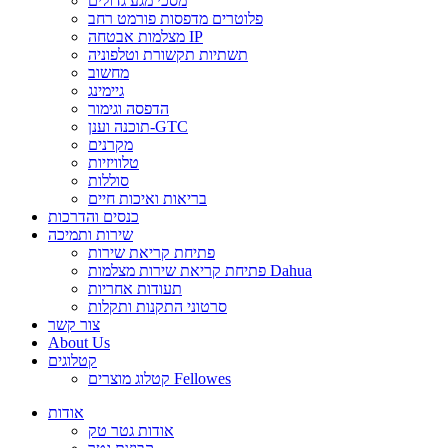
מסכי מגע גדולים
פלוטרים מדפסות פורמט רחב
מצלמות אבטחה IP
תשתיות תקשורת וטלפוניה
מחשוב
גיימינג
הדפסה וגימור
תוכנה וענן-GTC
מקרנים
טלוויזיות
סוללות
בריאות ואיכות חיים
כנסים והדרכות
שירות ותמיכה
פתיחת קריאת שירות
פתיחת קריאת שירות מצלמות Dahua
תעודות אחריות
סרטוני התקנות ותקלות
צור קשר
About Us
קטלוגים
קטלוג מוצרים Fellowes
אודות
אודות גטר טק