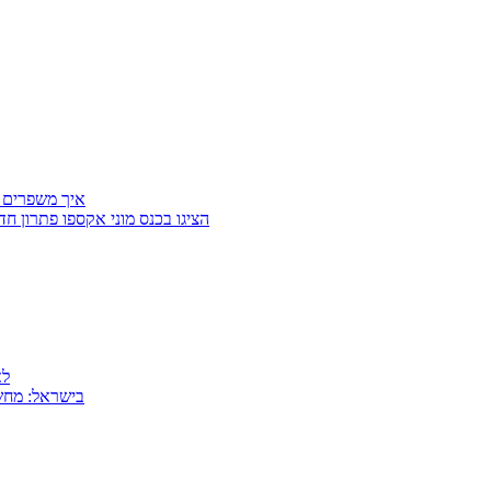
איך משפרים 
Getter Group ו־SafeCross הציגו בכנס מוני
למה
MSI בישראל: 