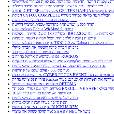
ת מצלמות חדשה: חדשנות, מתקדמת טכנולוגית ובמחיר אטרקטיבי
מיקרוסופט, גטר ופרו-ויז'ן מציגות: פתרון להגנת סייבר בשילוב AI
חבילת CYFOX COMPLETE חבילת הגנה מלאה במחיר מטורף
בדרך לאבטחה עוצרים בניהול ובקרת גישה
תודה לכל מי שהשתתף בהדרכה טכנית למוצרי דרייטק
מצלמת כיפה Dahua WizMind S במבחן
TiOC  של Dahua עם בינה מלאכותית
פרשנות | הבינה מלאכותית תציל חברות קטנות ובינוניות
וצר - מצלמת צינור TiOC 2.0 של Dahua עם בינה מלאכותית
ברכות! חברת סרגון רוכשת את חברת סיקלו
המגרסות החדשות בעיצוב לבן ויוקרתי
גם אוניברסיטת אריאל בחרה ב- RUCKUS
תודה לכל השותפים והלקוחות שהגיעו לאירוע פתיחת שנה ראקאס
תודה לכל מי שהגיע לכנס הגנת סייבר בעידן הבינה המלאכותית
גטר טק 360 - עולם שלם של פתרונות!
תתפה בכנס CYBER FOCUS EVENT - כנס אבטחת מידע
ריית נס ציונה בחרה Ruckus ושדרגה את תשתיות האינטרנט בעיר
מסכי מגע אינטראקטיביים של OPTOMA
תר עם גטר" - כספות EXECUTIVE SAFE עכשיו במלאי
גם השנה השתתפנו באירוע טלקו 2024
תודה לכל מי שהגיע לאירוע בינה מלאכותית
הגנת סייבר בעידן הבינה המלאכותית
סקירת וידאו אקסס פוינט RUCKUS R750
גטר החלה לשווק את מוצרי SHARP-NEC בישראל