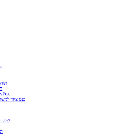
חגיג
ה-AI
es
גטר גרופ מונתה למפיץ בלעדי בישראל למוצרי א
מוצרי ארגונומיה של Fellowes הוצג
פלוטרים / מדפסות פורמט רחב CANON - מה הם יכולים לעשות עבורך?
הא