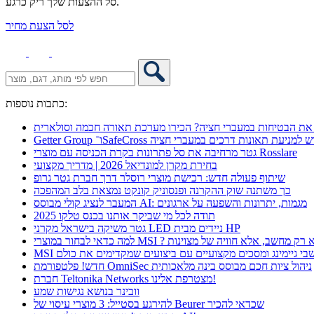
סל ההצעות שלך ריק כרגע.
לסל הצעת מחיר
כתבות נוספות:
את הבטיחות במעברי חציה? הכירו מערכת תאורה חכמה וסולארית
 אקספו פתרון חדש למניעת תאונות דרכים במעברי חציה
גטר מרחיבה את סל פתרונות בקרת הכניסה עם מוצרי Rosslare
בחירת מקרן למונדיאל 2026 | מדריך מקצועי
שיתוף פעולה חדש: רכישת מוצרי רוסלר דרך חברת גטר גרופ
כך משתנה שוק ההקרנה ופנסוניק קונקט נמצאת בלב המהפכה
המעבר לנציג קולי מבוסס AI: מגמות, יתרונות והשפעה על ארגונים
תודה לכל מי שביקר אותנו בכנס טלקו 2025
גטר משיקה בישראל מקרני LED ניידים מבית HP
 כדאי לבחור במוצרי MSI ? לא רק מחשב, אלא חוויה של מצוינות
מחשבי גיימינג ומסכים מקצועיים עם ביצועים שמקדימים את כולם
חדש! פלטפורמת OmniSec ניהול ציות חכם מבוסס בינה מלאכותית
חברת Teltonika Networks מצטרפת אלינו!
וובינר בנושא נגישות שמע
להירגע בסטייל: 3 מוצרי עיסוי של Beurer שכדאי להכיר