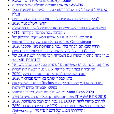
סקירה על הכיסא Gamdias Aphrodite
ראקאס נטוורקס מובילה את מהפכת ה-Wi-Fi6
האם שולחן יכול להיות למוצר ייעודי עבור הגיימרים שבנינו? בואו
נגלה!
הלקוחות שלכם מעדיפים לדבר איתכם במדיה החברתית?
חדש! קטלוג גטר 2020
ראש ממשלת ספרד משתמש בגראנדסטרים לישיבות הממשלה
GTC מקבוצת גטר נלחמת בקורונה
אירוע המשווקים הראשון של VOCA וגטר יצא לדרך
גטר ערכה אירוע השקת מוצרי אלחוט Grandstream
תודה שבאתם לבקר ביתן גטר בתערוכת מוני אקספו 2020
תודה לכל מי שהגיע להדרכת פלוטרים הנדסיים Canon
גטר זכתה בתואר המפיץ עם הצמיחה הכי מהירה לשנת 2019 של
חב' MILESIGHT
גטר קום זכתה בפרס הצטיינות על פועלה בענף המחשוב בישראל
גטר רכשה את חברת SUN המתמחה בפתרונות סריקה
תודה שבאתם לבקר אותנו בתערוכת טלקו 2020
בואו לבקר אותנו באירועי פברואר 2020
פרטנר בשיתוף עם Ruckus וטרנד מיקרו, יקיימו כנס לקוחות
בנושא אבטחת מידע לרשתות
גם השנה אנחנו שם, באירוע השנתי Muni Expo 2020
גטר קום תשתתף באירוע מצטייני מחשוב IT AWARDS 2019
גטר קום תציג בתערוכת 2020 TELCO לתחום מוקדי לקוחות
מתג הליבה מסדרת 7850ICX של חברת ראקאס נבחר כמוצר
Networking של השנה ע"י מגזין CRN היוקרתי!