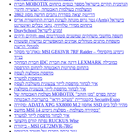
חברת MOBOTIX הגרמנית תקיים בישראל מספר כנסים בתחום
המצלמות בעולמות האבטחה ,תעשייה וחינוך
דרייטק יצאה בסדרת נתבים חדשה מסוג 2862
גטר גרופ מונתה לנציגת חברת התקשורת אריס (Arris) בישראל
בתחום ממירי טלוויזיה, נתבי כבלים ואינטרנט
DraySchool מגיע לישראל!
חזקים ודקים: msi חשפה מחשבי משחקים שמשנים סטנדרטים
משפחת מתגים מנוהלים אמינים המאפשרים גמישות ופשטות
למנהלי הרשת
גאדג’טי מסקר: MSI GE63VR 7RF Raider – גיימינג מקסימלי
בנייד
חברת המחקר IDC דרגה את חברת LEXMARK כמובילה
בתחום פתרונות האבטחה לתחום ההדפסה
מדפסת מומלצת לעסק
מדפסות למשרד
איך לבחור מדפסת לייזר צבעונית משולבת לעסק
איך לבחור מדפסת לייזר צבעונית מומלצת
מצלמת האבטחה של MOBOTIX זכתה בפרס "מגן הזהב"
בקטגוריית "מעקב וידאו" בתערוכת האבטחה SecurityExpo
סקירה: ADATA XPG SX8000 M.2 אחסון SSD מהיר לכל כיס
מחשב MSI בסקירה מצולמת - מפלצת גיימינג 14"
איך לבחור מדפסת לייזר למשרד
נפתח קורס מקצועי RUCKUS Wise
ביקורת - MSI GE72MVR-7RG
גטר זכתה במכרז של משרד הביטחון