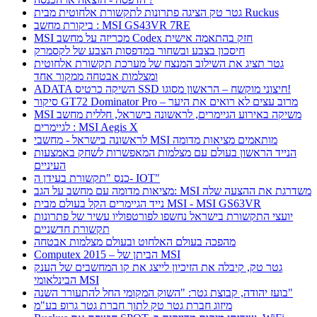
גטר טק הציגה פתרונות לתקשורת אלחוטית מבית Ruckus
ביקורת מחשב : MSI GS43VR 7RE
MSI מכריזה על מחשב Codex חזק בהתאמה אישית
חיסכון בצבע ובשחור במדפסות הצבע של לקסמרק
גטר תציג את השילוב המנצח של מערכת תקשורת אלחוטית
ומצלמות אבטחה ממקור אחד
ADATA השיקה כרטיס SSD חיצוני מוקשח – הראשון מסוגו!
סיקור GT72 Dominator Pro – מרוב עצים לא רואים את היער
MSI משיקה באירוע הגיימרים, לראשונה בישראל, חללית מחשב
לגיימרים : MSI Aegis X
לראשונה בישראל - מחשבי MSI מותאמים מציאות מדומה
הנייד הראשון בעולם עם מצלמות המאפשרות לשחק באמצעות
העיניים
כנס "תקשורת בעידן ה- IOT"
מציאות מדומה עם מחשב על הגב: MSI משדרגת את ההצעה שלה
נייד הגיימרים הקל בעולם מבית MSI - MSI GS63VR
יועצי התקשורת בישראל נחשפו לפורטפוליו עשיר של פתרונות
תקשורת חדשניים
מהפכה בעולם האלחוט ובעולם מצלמות אבטחה
Computex 2015 – הביתן של MSI
גטר טק, קיבלה את הזיכיון לייצג את קו המחשבים של הענק
הבינלאומי MSI
בועז יהודה, קבוצת גטר: "השוק המקומי החל להתעורר השנה"
מיזוג חברת גטר טק לתוך חברת גטר גרופ בע"מ