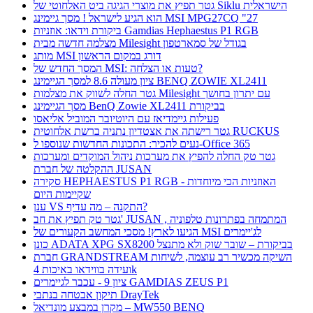
גטר תפיץ את מוצרי הגיגה ביט האלחוטי של Siklu הישראלית
הוא הגיע לישראל ! מסך גיימינג MSI MPG27CQ "27
ביקורת וידאו: אוזניות Gamdias Hephaestus P1 RGB
מצלמה חדשה מבית Milesight בגודל של סמארטפון
מותג MSI דורג במקום הראשון
המסך החדש של MSI: טעות או הצלחה?
ציון מעולה 8.6 למסך הגיימינג BENQ ZOWIE XL2411
גטר החלה לשווק את מצלמות Milesight עם יתרון בחושך
מסך הגיימינג BenQ Zowie XL2411 בביקורת
פעילות גיימדיאז עם היוטיובר המוביל אליאסו
גטר רישתה את אצטדיון נתניה ברשת אלחוטית RUCKUS
נעים להכיר: התכונות החדשות שנוספו ל-Office 365
גטר טק החלה להפיץ את מערכות ניהול המוקדים ומערכות
ההקלטה של חברת JUSAN
סקירה HEPHAESTUS P1 RGB - האוזניות הכי מיוחדות
שקיימות היום
ענן VS התקנה – מה עדיף?
גטר טק תפיץ את חב' JUSAN , המתמחה בפתרונות טלפוניה
הגיעו לארץ! מסכי המחשב הקעורים של MSI לג'יימרים
כונן ADATA XPG SX8200 בביקורת – שובר שוק ולא מתנצל
חברת GRANDSTREAM השיקה מכשיר רב עוצמה, לשיחות
ועידה בווידאו באיכות 4k
ציון 9 - עכבר לגיימרים GAMDIAS ZEUS P1
תיקון אבטחה בנתבי DrayTek
מקרן במבצע מונדיאל – MW550 BENQ