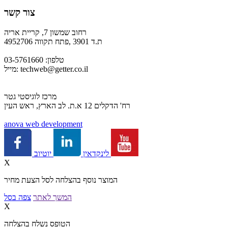
צור קשר
רחוב שמשון 7, קריית אריה
ת.ד 3901 ,פתח תקווה 4952706
טלפון: 03-5761660
techweb@getter.co.il
מייל:
מרכז לוגיסטי גטר
רח' הדקלים 12 א.ת. לב הארץ, ראש העין
a
nova web development
יוטיוב
לינקדאין
X
המוצר נוסף בהצלחה לסל הצעת מחיר
המשך לאתר
צפה בסל
X
הטופס נשלח בהצלחה