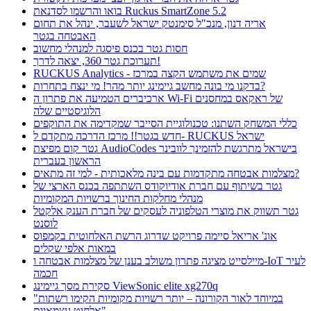
בואו והרשמו לסדנאת Ruckus SmartZone 5.2
אריה דנון, מנכ"ל סימנטק ישראל לשעבר, ינהל את תחום
האבטחה בגטר
חסות גטר בכנס פיסגה למנהלי מחשוב
תערוכת גטר 360, יצאה לדרך!
RUCKUS Analytics - שמים את משתמש הקצה במרכז
בדקנו מי בונה מחשב גיימינג יותר מהר! מי ינצח בתחרות?
ארכיברים הטמיעה את פתרון ה Wi-Fi של ראקאס במחסנים
הלוגיסטיים שלה
כללי המשחק השתנו: טכנולוגיית הסייבר שמקדימה את התוקפים
חדש בגטר!! מרכז הדרכה מתקדם ל- RUCKUS ישראל
גטר קום מפיצת AudioCodes בישראל מתרגשת להזמינך לוובינר
הראשון בעברית
מצלמות אבטחה מתקדמות עם בינה מלאכותית - למי זה מתאים?
גטר בשיתוף עם חברת אודיוקודס השתתפה בכנס הארצי של
מנהלי מחלקות החינוך ברשויות המקומיות
גטר תשווק את מוצרי הטלפוניה לעסקים של חברת הענק אלקטל
לוסנט
אונ' אריאל סיימה פרויקט שדרוג הרשת האלחוטית בקמפוס
במאות אלפי שקלים
מיילסייט מציגה פתרון משולב בענן של מצלמות אבטחה ו-IoT לעיר
חכמה
סקירת מסך גיימינג ViewSonic elite xg270q
"במיוחד לאור הקורונה – יותר רשויות מקומיות הקימו רשתות
אלחוט עצמאיות"