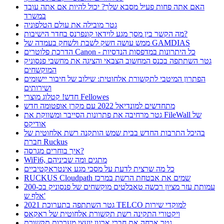
האם אתה פחות פעיל מסבא שלך? יכול להיות אם אתה עובד
במשרד
גטר מובילה את עולם הטלפוניה
מה הקשר בין מסך מגע לוידאו קונפרנס בחדר הישיבות?
ממש עושה חשק לשבת ולשחק בעמדה של GAMDIAS
הדרכת פלוטרים Canon - כל היתרונות במדפסות הנדסיות
גטר השתתפה בכנס המחשוב הצבאי והציגה את מחשבי פנסוניק
המוקשחים
הפתרון המיטבי לתקשורת אלחוטית: שילוב של חיבור יישומים
ושירותים
חדש! קטלוג מוצרי Fellowes
מתחדשים למונדיאל 2022 עם מקרן אופטומה חדש
גטר מרחיבה את פתרונות הסייבר ומשווקת את FileWall של
אודיקס
בהיכל התרבות החדש בבית שמש הותקנה רשת אלחוטית של
חברת Ruckus
איך בוחרים מגרסה?
WiFi6, מתגים ומה שביניהם
כל מה שרצית לדעת על מסכי מגע אינטראקטיביים
RUCKUS Cloudpath שמים את אבטחת הרשת במרכז
עמותת עזר מציון רכשה טאבלטים מוקשחים של פנסוניק בכ-200
אלף ש'
גטר השתתפה בתערוכת 2021 TELCO למוקדי שירות
ויקטורי התקינה רשת תקשורת אלחוטית של ראקאס
גטר ארחה את חברי ארגון יועצי מערכות תקשורת