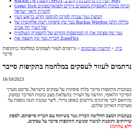
Ruckus חושפת את SPOT, שירותי מיקום מדויקים ב- WiFi
Getter Tech זכתה במכרז לאספקת מטענים ניידים לסמארטפונים
לחברת דואר ישראל
קבוצת גטר עברה למרכז לוגיסטי חדש בראש העין
גטר טק סיפקה רשת אלחוטית של Ruckus Wireless בלילה הלבן
של העיר תל-אביב
גטר טק מציגה את קו המדפסות החדש של לקסמרק העולמית
חברת גטר טק חשפה את ZoneFlex
בית
>
חדשות ועדכונים
>
נרתמים לעזור לעסקים במלחמה בתקיפות
סייבר
נרתמים לעזור לעסקים במלחמה בתקיפות סייבר
16/10/2023
בעקבות מתקפות סייבר בלתי פוסקות על עסקים בישראל, פרסם מערך
הסייבר הלאומי, הודעה על הצורך בהעלאת מצב כוננות הסייבר במשק.
בהתאם לכך ארגונים נדרשים באופן מיידי, ליצר שכבת הגנה נוספת על
מערכות הארגון שלהם.
בעקבות המצב החליטה חברת גטר בשיתוף עם חברת סייפוקס, לספק
שירותים ותוכנות לניטור ומניעת התקפות סייבר על עסקים,
ללא עלות!!!