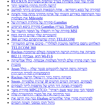
RUCKUS סגרה עוד שנה מוצלחת בערב שותפים מצטיינים
רוצה להיות מתקין מקצועי יותר?
סקירה של כסא גיימדיאז - אחת הכסאות הטובים ביותר למחשב!
גטר השתתפה באירוע השנתי של ארגון מתקיני מתח נמוך והציגה
את מצלמות Milesight
סקירה על מקלדת האורות של Gamdias
סקירת כיסא הגיימינג Gamdias בערוץ TopGeek
סקירה של זיו רוזנפלד על המסך הקעור של MSI
השוברים שלך שווים הרבה כסף!
תודה שהשתתפתם באירוע 360 TELECOM
"האלחוט נתפס כחלופה מושכת לסלולר"- סיכום אירוע תקשורת
TELECOM 360
Ruckus משיקה את נקודת הגישה הראשונה בעולם שתומכת
בתקן 802.11ax, הוא Wi-Fi 6
גטר תציג פתרון שלם לניהול מצלמות אבטחה, כולל אנליטיקה
מובנית
Jusan השיקה גרסה חדשה לקונטקט סנטר שלה – כולל
התממשקות למדיה חברתית
Ruckus משיקה גרסת בקר וירטואלי חדשה
Snom, יצרנית טלפוניית IP לעסקים, השיקה דגמים חדשים
לקסמרק מציגה דור חדש של מדפסות לייזר לעסקים
סקירת מוצר MPG27CQ: "המסך הכי טוב שאי פעם ראיתי
גטר מרחיבה את סל מוצרי התקשורת שלה
גטר-טק תייצג את Ekahau לפתרונות סקרי אתר אלחוטיים
ניהול תוכן במסכי תצוגה חכמים