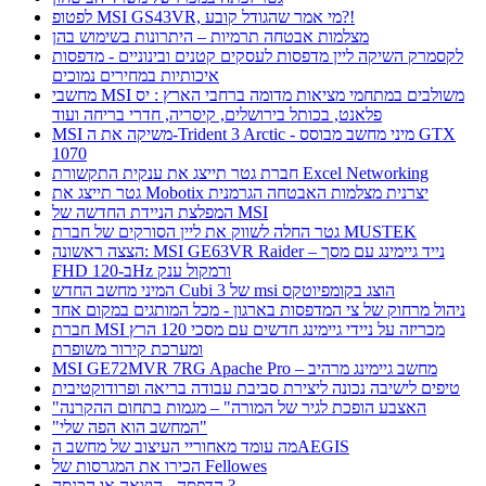
לפטופ MSI GS43VR, מי אמר שהגודל קובע?!
מצלמות אבטחה תרמיות – היתרונות בשימוש בהן
לקסמרק השיקה ליין מדפסות לעסקים קטנים ובינוניים - מדפסות
איכותיות במחירים נמוכים
מחשבי MSI משולבים במתחמי מציאות מדומה ברחבי הארץ : יס
פלאנט, בכותל בירושלים, קיסריה, חדרי בריחה ועוד
MSI משיקה את ה-Trident 3 Arctic - מיני מחשב מבוסס GTX
1070
חברת גטר תייצג את ענקית התקשורת Excel Networking
גטר תייצג את Mobotix יצרנית מצלמות האבטחה הגרמנית
המפלצת הניידת החדשה של MSI
גטר החלה לשווק את ליין הסורקים של חברת MUSTEK
הצצה ראשונה: MSI GE63VR Raider – נייד גיימינג עם מסך
FHD ב-120Hz ורמקול ענק
המיני מחשב החדש Cubi 3 של msi הוצג בקומפיוטקס
ניהול מרחוק של צי המדפסות בארגון - מכל המותגים במקום אחד
חברת MSI מכריזה על ניידי גיימינג חדשים עם מסכי 120 הרץ
ומערכת קירור משופרת
MSI GE72MVR 7RG Apache Pro – מחשב גיימינג מרהיב
טיפים לישיבה נכונה ליצירת סביבת עבודה בריאה ופרודוקטיבית
"האצבע הופכת לגיר של המורה" – מגמות בתחום ההקרנה
"המחשב הוא הפה שלי"
מה עומד מאחוריי העיצוב של מחשב הAEGIS
הכירו את המגרסות של Fellowes
הדפסה - הוצאה או הכנסה ?