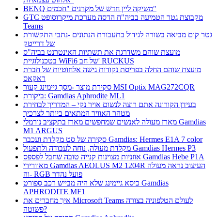
BENQ משיקה ליין חדש של מקרנים "חכמים"
GTC מקבוצת גטר הטמיעה בביה"ח הדסה מערכת מיקרוסופט
Teams
גטר קום מביאה בשורה לגידול בתעבורת הנתונים -נתבי התקשורת
של דרייטק
מועצת שוהם משדרגת את תשתיות האינטרנט בביה"ס
בטכנולוגיית WiFi6 של חב' RUCKUS
מועצת שוהם החלה בפריסת נקודות גישה אלחוטיות של חברת
ראקאס
סקירת מוצר -מסך גיימינג קעור MSI Optix MAG272CQR
ביקורת: Gamdias Aphrodite ML1
בעידן הקורונה אתם רוצה לנשום אויר נקי – המדריך לבחירת
מטהר האוויר המתאים ביותר לצרכיך
מארז מעולה לאנשים שמחפשים מארז בתקציב נורמלי Gamdias
M1 ARGUS
סקירה של סט מקלדת ועכבר Gamdias: Hermes E1A 7 color
מקלדת מעולה, נוחה לעבודה ולתפעול Gamdias Hermes P3
אוזניות מצוינות קנייה טובה שחבל לפספס Gamdias Hebe P1A
מאוורירי Gamdias AEOLUS M2 1204R העיצוב נראה מעולה
וה- RGB פועל נהדר
כיסא גיימינג שלא היה מבייש רכב ספורט Gamdias
APHRODITE MF1
איך מחברים את Microsoft Teams לעולם הטלפוניה בצורה
פשוטה?