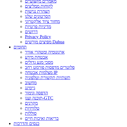
מאמרים מקצועיים
לקוחות ממליצים
הצהרת נגישות
הסרטונים שלנו
מחזור ציוד אלקטרוני
מדיניות פרטיות
דרושים
Privacy Policy
מפיצים מורשים Dahua
תחומים
ארגונומיה ומטהרי אוויר
אבטחת מידע
מסכי מגע גדולים
פלוטרים מדפסות פורמט רחב
מצלמות אבטחה IP
תשתיות תקשורת וטלפוניה
מחשוב
גיימינג
הדפסה וגימור
תוכנה וענן-GTC
מקרנים
טלוויזיות
סוללות
בריאות ואיכות חיים
כנסים והדרכות