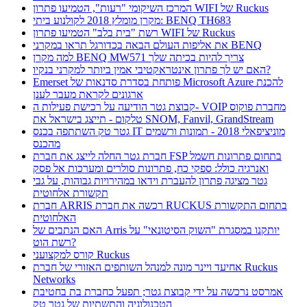
המרכז השיקומי "רעות", הטמיעו פתרון WIFI של Ruckus
מקרן מומלץ 2018 לקולנוע ביתי: BENQ TH683
רשת "בית בלב" הטמיעו פתרון WIFI של Ruckus
את אליפות העולם הבאה בכדורגל תראו במקרני BENQ
למה מקרן BENQ MW571 צריך להיות בכיתה שלך
האם יש לך פתרון אינטראקטיבי אמין ביותר למקרני בנקיו?
Emerset פותחת בסדרת סדנאות של Microsoft Azure להכנת
ארגונים לקראת מעבר לענן
קבוצת גטר הודיעה על רכישת פעילות ה- VOIP מחברת פוקוס
טלקום - תייצג בישראל את SNOM, Fanvil, GrandStream
גטר טק השתתפה בכנס IT מוניציפאלי 2018 - תמונות ורשמים
מהכנס
חברת גטר החלה לייצג את חברת FSP בתחום פתרונות חשמל
ואנרגיה כולל: ספקי כח, פתרונות סולרים ומערכות אל פסק
גטר מציגה פתרון להעברת וידאו במהירויות גבוהות, על גבי
תקשורת אלחוטית
חברת ARRIS רכשה את חברת RUCKUS בתחום התקשורת
האלחוטית
האם הנתבים של Arris יותקנו במסגרת "השוק הסיטונאי" על
רשת הוט?
קורס למקצועני Ruckus
אחיעד ויינר מונה למנהל השותפים האזורי של חברת Ruckus
Networks
אמרסט נרכשה על ידי קבוצת גטר; תפעל כחברת בת בחטיבת
הטכנולוגיה והתשתיות של גטר טק