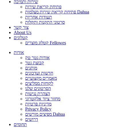
שירות ותמיכה
פתיחת קריאת שירות
פתיחת קריאת שירות מצלמות Dahua
תעודות אחריות
סרטוני התקנות ותקלות
צור קשר
About Us
קטלוגים
קטלוג מוצרים Fellowes
אודות
אודות גטר טק
קבוצת גטר
מותגים
חדשות ועדכונים
מאמרים מקצועיים
לקוחות ממליצים
הסרטונים שלנו
הצהרת נגישות
מחזור ציוד אלקטרוני
מדיניות פרטיות
Privacy Policy
מפיצים מורשים Dahua
דרושים
תחומים