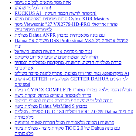
איזה מסך מתאים לכל סוג גיימר
תודה לכל מי שהגיע!
RUCKUS AI - המפתח לרשת חכמה ויעילה!
סדנת מומחים באבטחת מידע Cyfox XDR Mastery
מסך Viewsonic "27 VX2779-HD-PRO פתרון אידיאלי
לגיימרים במחיר נגיש
מצלמת Dahua ANPR עם בינה מלאכותית במבחן
Dahua משיקה את DSS Professional V8.5 לניהול אבטחה קל
ונוח
גטר קר מקדמת את הנגשת השמע בישראל
תודה לכל המשתתפים שהגיעו לאירוע סייפוקס
סדרת מצלמות חדשה: חדשנות, מתקדמת טכנולוגית ובמחיר
אטרקטיבי
מיקרוסופט, גטר ופרו-ויז'ן מציגות: פתרון להגנת סייבר בשילוב AI
חדש ב-GETTER: אפליקציית GETTER DAHUA למתקינים
ומפיצים!
חבילת CYFOX COMPLETE חבילת הגנה מלאה במחיר מטורף
בדרך לאבטחה עוצרים בניהול ובקרת גישה
תודה לכל מי שהשתתף בהדרכה טכנית למוצרי דרייטק
מצלמת כיפה Dahua WizMind S במבחן
סקירה - מצלמת DUO 180 מעלות TiOC 2.0 של Dahua עם בינה
מלאכותית
פרשנות | הבינה מלאכותית תציל חברות קטנות ובינוניות
סקירת מוצר - מצלמת צינור TiOC 2.0 של Dahua עם בינה
מלאכותית