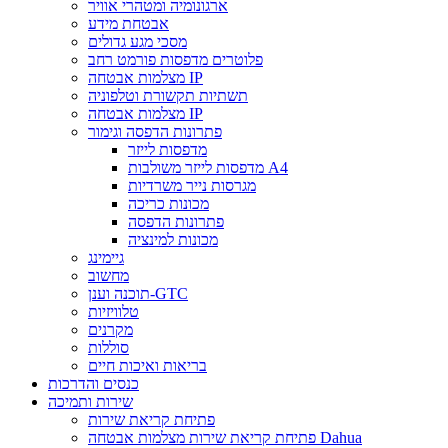
ארגונומיה ומטהרי אוויר
אבטחת מידע
מסכי מגע גדולים
פלוטרים מדפסות פורמט רחב
מצלמות אבטחה IP
תשתיות תקשורת וטלפוניה
מצלמות אבטחה IP
פתרונות הדפסה וגימור
מדפסות לייזר
מדפסות לייזר משולבות A4
מגרסות נייר משרדיות
מכונות כריכה
פתרונות הדפסה
מכונות למינציה
גיימינג
מחשוב
תוכנה וענן-GTC
טלוויזיות
מקרנים
סוללות
בריאות ואיכות חיים
כנסים והדרכות
שירות ותמיכה
פתיחת קריאת שירות
פתיחת קריאת שירות מצלמות אבטחה Dahua