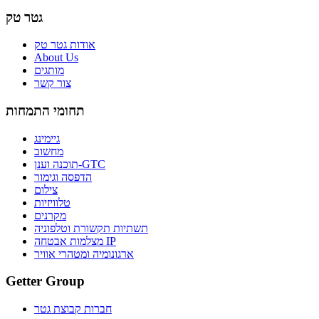
גטר טק
אודות גטר טק
About Us
מותגים
צור קשר
תחומי התמחות
גיימינג
מחשוב
תוכנה וענן-GTC
הדפסה וגימור
צילום
טלוויזיות
מקרנים
תשתיות תקשורת וטלפוניה
מצלמות אבטחה IP
ארגונומיה ומטהרי אוויר
Getter Group
חברות קבוצת גטר