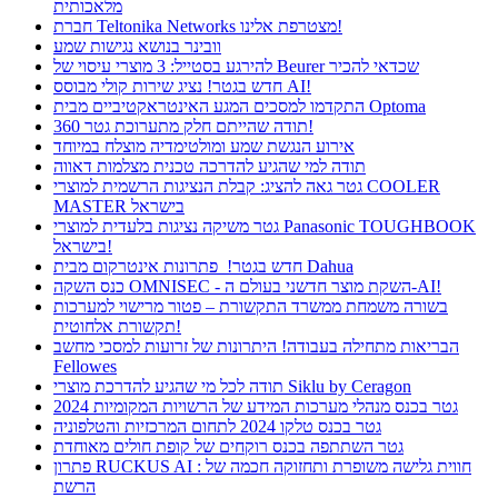
מלאכותית
חברת Teltonika Networks מצטרפת אלינו!
וובינר בנושא נגישות שמע
להירגע בסטייל: 3 מוצרי עיסוי של Beurer שכדאי להכיר
חדש בגטר! נציג שירות קולי מבוסס AI!
התקדמו למסכים המגע האינטראקטיביים מבית Optoma
תודה שהייתם חלק מתערוכת גטר 360!
אירוע הנגשת שמע ומולטימדיה מוצלח במיוחד
תודה למי שהגיע להדרכה טכנית מצלמות דאווה
גטר גאה להציג: קבלת הנציגות הרשמית למוצרי COOLER
MASTER בישראל
גטר משיקה נציגות בלעדית למוצרי Panasonic TOUGHBOOK
בישראל!
חדש בגטר! פתרונות אינטרקום מבית Dahua
כנס השקה OMNISEC - השקת מוצר חדשני בעולם ה-AI!
בשורה משמחת ממשרד התקשורת – פטור מרישוי למערכות
תקשורת אלחוטית!
הבריאות מתחילה בעבודה! היתרונות של זרועות למסכי מחשב
Fellowes
תודה לכל מי שהגיע להדרכת מוצרי Siklu by Ceragon
גטר בכנס מנהלי מערכות המידע של הרשויות המקומיות 2024
גטר בכנס טלקו 2024 לתחום המרכזיות והטלפוניה
גטר השתתפה בכנס רוקחים של קופת חולים מאוחדת
פתרון RUCKUS AI : חווית גלישה משופרת ותחזוקה חכמה של
הרשת