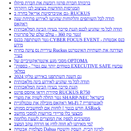
ברכות! חברת סרגון רוכשת את חברת סיקלו
המגרסות החדשות בעיצוב לבן ויוקרתי
גם אוניברסיטת אריאל בחרה ב- RUCKUS
תודה לכל השותפים והלקוחות שהגיעו לאירוע פתיחת שנה
ראקאס
תודה לכל מי שהגיע לכנס הגנת סייבר בעידן הבינה המלאכותית
גטר טק 360 - עולם שלם של פתרונות!
גטר השתתפה בכנס CYBER FOCUS EVENT - כנס אבטחת
מידע
עיריית נס ציונה בחרה Ruckus ושדרגה את תשתיות האינטרנט
בעיר
מסכי מגע אינטראקטיביים של OPTOMA
"בטוחים יותר עם גטר" - כספות EXECUTIVE SAFE עכשיו
במלאי
גם השנה השתתפנו באירוע טלקו 2024
תודה לכל מי שהגיע לאירוע בינה מלאכותית
הגנת סייבר בעידן הבינה המלאכותית
סקירת וידאו אקסס פוינט RUCKUS R750
גטר החלה לשווק את מוצרי SHARP-NEC בישראל
ראקאס מובילה את טכנולוגיית Wi-Fi 7 לאנטרפרייז
חדש בגטר ! לוחות אם למחשבים ממותג ASRock
מבצעי בלו פריידי בזרועות למסכי מחשב
ממשיכים לספק את המוצרים לשעת מלחמה
מי מאיתנו לא חווה לחץ או חרדה עקב המצב?
מצלמות אבטחה Dahua למיגון הבית, העסק והשטח