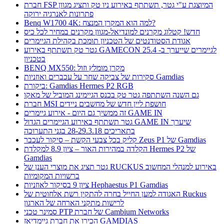
חברת FSP המיוצגת ע"י גטר, תשתתף באירוע ניו טק ותציג מגוון
פתרונות לאנרגיה ירוקה
Benq W1700 4K: למה הוא המקרן המנצח?
חדש! קטלוג מקרנים למונדיאל-מגוון מקרנים במחיר לכל כיס
אגודת הסטודנטים של הטכניון תומכת בקהילת הגיימרים
גטר טק תשתתף באירוע GAMECON לגיימרים שייערך ב- 25.4
בטכניון
BENQ MX550: מקרן מומלץ וזול
סקירות של צביקה שחר על עכברים ואוזניות Gamdias
ביקורת: Gamdias Hermes P2 RGB
גם השנה השתתפה גטר טק בכנס הגיימינג המוביל של מאקו
חברת MSI חושפת ליין חדש של מחשבים ניידים
זה ממשיך גם היום - אירוע גיימרים GAME IN
גטר תשתתף באירוע הגיימרים הגדול GAME IN שיערך
בתאריכים 28-29.3.18 בגני התערוכה
קליק בכל צבעי הקשת – סיקור לעכבר Zeus P1 של Gamdias
הקלדה במהירות האור – ציון 8.9 למקלדת Hermes P2 של
Gamdias
גטר תציג את מוצרי הענן של RUCKUS באירוע למנהלי המחשוב
ברשויות המקומיות
ציון 9 בסיקור לאוזניות Hephaestus P1 Gamdias
האגודה למען החייל בחרה להתקין רשת אלחוטית של Ruckus
לרישות מתקני הארחה של הארגון
סמינר טכני PTP של חברת Cambium Networks
הכירו את חברת גיימדיאז GAMDIAS