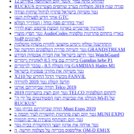
גטר קום השתתפה באירוע 12V למתקני מתח נמוך
RUCKUS סגרה שנת 2019 מוצלחת בערב שותפים מצטיינים
גטר משיקה בישראל פתרון לניהול שיחות ועידה
אתר חדש לפעילות הענן GTC
איך בוחרים ספק כוח? | המדריך המלא!
טורניר פורטנייט בארגון קבוצת פיינסט יוצא לדרך!!
גטר תפיץ מוצרי AudioCodes בארץ בתחום פתרונות טלפוניה
VoIP לארגונים
התחדשנו! שולחן גיימינג מקצועי לחווית משחק מושלמת
גטר השיקה סדרת הטלפונים החדשה של GRANDSTREAM
גטר תייצג בישראל את חברת אבטחת המידע WatchGuard
ביקורת עם ציון 8.5 לאוזניות גיימרים Gamdias hebe P1
ציון מעולה 8.5 - עכבר לגיימרים GAMDIAS Hades M1
גטר משיקה את מקרני פנסוניק בישראל
X210 מכשיר הדגל החדש של FANVIL
חדש! קטלוג גטר 2019 להורדה
תודה שביקרתם אותנו Telco 2019
גטר קום תציג בתערוכת 2019 TELCO לתחום הטלפוניה
"הגדלנו את שביעות רצון הסטודנטים על ידי ה-Wi-Fi של
RUCKUS"
תודה שביקרתם בביתן גטר Muni Expo 2019
גטר קום תציג פתרונות תקשורת לעיר חכמה ב MUNI EXPO
גטר קום תשתתף בועידת ערים חכמות
גטר ארחה את ארגון יועצי התקשורת בבית גטר
אולימפוס מכריזה על מצלמה חדשה, ה OM-D EM1X