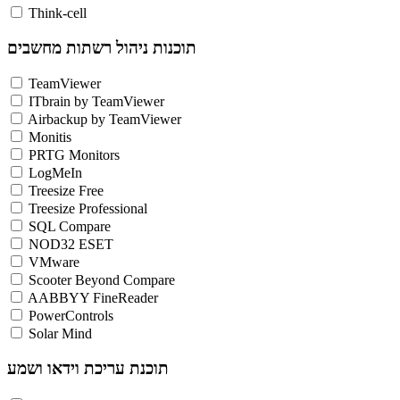
Think-cell
תוכנות ניהול רשתות מחשבים
TeamViewer
ITbrain by TeamViewer
Airbackup by TeamViewer
Monitis
PRTG Monitors
LogMeIn
Treesize Free
Treesize Professional
SQL Compare
NOD32 ESET
VMware
Scooter Beyond Compare
AABBYY FineReader
PowerControls
Solar Mind
תוכנת עריכת וידאו ושמע