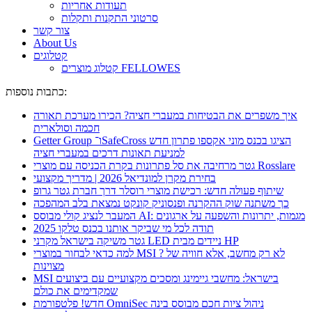
תעודות אחריות
סרטוני התקנות ותקלות
צור קשר
About Us
קטלוגים
קטלוג מוצרים FELLOWES
כתבות נוספות:
איך משפרים את הבטיחות במעברי חציה? הכירו מערכת תאורה
חכמה וסולארית
Getter Group ו־SafeCross הציגו בכנס מוני אקספו פתרון חדש
למניעת תאונות דרכים במעברי חציה
גטר מרחיבה את סל פתרונות בקרת הכניסה עם מוצרי Rosslare
בחירת מקרן למונדיאל 2026 | מדריך מקצועי
שיתוף פעולה חדש: רכישת מוצרי רוסלר דרך חברת גטר גרופ
כך משתנה שוק ההקרנה ופנסוניק קונקט נמצאת בלב המהפכה
המעבר לנציג קולי מבוסס AI: מגמות, יתרונות והשפעה על ארגונים
תודה לכל מי שביקר אותנו בכנס טלקו 2025
גטר משיקה בישראל מקרני LED ניידים מבית HP
למה כדאי לבחור במוצרי MSI ? לא רק מחשב, אלא חוויה של
מצוינות
MSI בישראל: מחשבי גיימינג ומסכים מקצועיים עם ביצועים
שמקדימים את כולם
חדש! פלטפורמת OmniSec ניהול ציות חכם מבוסס בינה