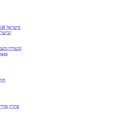
גטר גאה להציג: קבלת הנציגות הרשמית למוצרי COOLER MASTER בישראל
גטר משיקה נציגות בלעדית למוצרי Panasonic TOUGHBOOK בישראל!
בשורה משמחת ממשרד התקשורת – פטור מרישוי למערכות תקשורת אלחוטית!
הבריאות מתחילה בעבודה! הית
פתרו
מסך "27 VX2779-HD-PRO