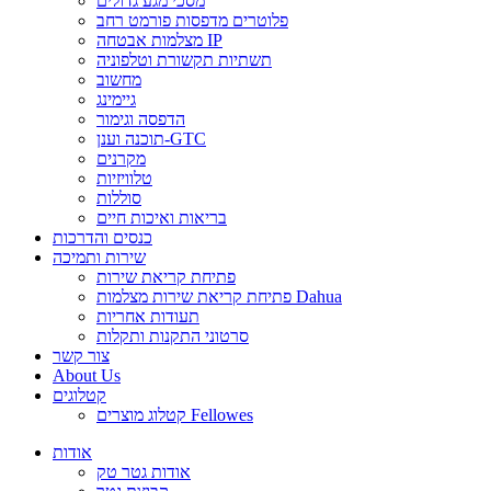
מסכי מגע גדולים
פלוטרים מדפסות פורמט רחב
מצלמות אבטחה IP
תשתיות תקשורת וטלפוניה
מחשוב
גיימינג
הדפסה וגימור
תוכנה וענן-GTC
מקרנים
טלוויזיות
סוללות
בריאות ואיכות חיים
כנסים והדרכות
שירות ותמיכה
פתיחת קריאת שירות
פתיחת קריאת שירות מצלמות Dahua
תעודות אחריות
סרטוני התקנות ותקלות
צור קשר
About Us
קטלוגים
קטלוג מוצרים Fellowes
אודות
אודות גטר טק