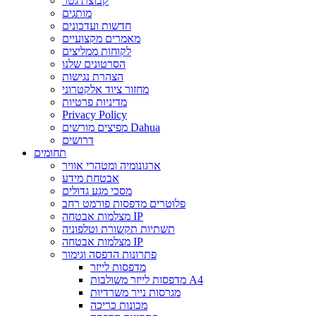
קבוצת גטר
מותגים
חדשות ועדכונים
מאמרים מקצועיים
לקוחות ממליצים
הסרטונים שלנו
הצהרת נגישות
מחזור ציוד אלקטרוני
מדיניות פרטיות
Privacy Policy
מפיצים מורשים Dahua
דרושים
תחומים
ארגונומיה ומטהרי אוויר
אבטחת מידע
מסכי מגע גדולים
פלוטרים מדפסות פורמט רחב
מצלמות אבטחה IP
תשתיות תקשורת וטלפוניה
מצלמות אבטחה IP
פתרונות הדפסה וגימור
מדפסות לייזר
מדפסות לייזר משולבות A4
מגרסות נייר משרדיות
מכונות כריכה