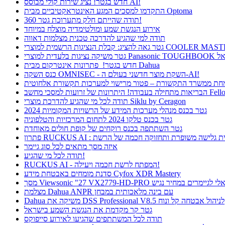
חדש בגטר! נציג שירות קולי מבוסס AI!
התקדמו למסכים המגע האינטראקטיביים מבית Optoma
תודה שהייתם חלק מתערוכת גטר 360!
אירוע הנגשת שמע ומולטימדיה מוצלח במיוחד
תודה למי שהגיע להדרכה טכנית מצלמות דאווה
חדש בגטר! פתרונות אינטרקום מבית Dahua
כנס השקה OMNISEC - השקת מוצר חדשני בעולם ה-AI!
רונות של זרועות למסכי מחשב Fellowes
תודה לכל מי שהגיע להדרכת מוצרי Siklu by Ceragon
גטר בכנס מנהלי מערכות המידע של הרשויות המקומיות 2024
גטר בכנס טלקו 2024 לתחום המרכזיות והטלפוניה
גטר השתתפה בכנס רוקחים של קופת חולים מאוחדת
ן RUCKUS AI : חווית גלישה משופרת ותחזוקה חכמה של הרשת
איזה מסך מתאים לכל סוג גיימר
תודה לכל מי שהגיע!
RUCKUS AI - המפתח לרשת חכמה ויעילה!
סדנת מומחים באבטחת מידע Cyfox XDR Mastery
Viewsonic  פתרון אידיאלי לגיימרים במחיר נגיש
מצלמת Dahua ANPR עם בינה מלאכותית במבחן
Dahua משיקה את DSS Professional V8.5 לניהול אבטחה קל ונוח
גטר קר מקדמת את הנגשת השמע בישראל
תודה לכל המשתתפים שהגיעו לאירוע סייפוקס