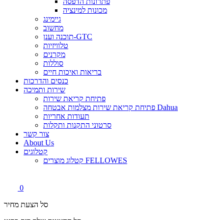
פתרונות הדפסה
מכונות למינציה
גיימינג
מחשוב
תוכנה וענן-GTC
טלוויזיות
מקרנים
סוללות
בריאות ואיכות חיים
כנסים והדרכות
שירות ותמיכה
פתיחת קריאת שירות
פתיחת קריאת שירות מצלמות אבטחה Dahua
תעודות אחריות
סרטוני התקנות ותקלות
צור קשר
About Us
קטלוגים
קטלוג מוצרים FELLOWES
0
סל הצעת מחיר