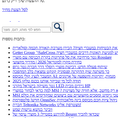
סל ההצעות שלך ריק כרגע.
לסל הצעת מחיר
כתבות נוספות:
את הבטיחות במעברי חציה? הכירו מערכת תאורה חכמה וסולארית
 אקספו פתרון חדש למניעת תאונות דרכים במעברי חציה
גטר מרחיבה את סל פתרונות בקרת הכניסה עם מוצרי Rosslare
בחירת מקרן למונדיאל 2026 | מדריך מקצועי
שיתוף פעולה חדש: רכישת מוצרי רוסלר דרך חברת גטר גרופ
כך משתנה שוק ההקרנה ופנסוניק קונקט נמצאת בלב המהפכה
המעבר לנציג קולי מבוסס AI: מגמות, יתרונות והשפעה על ארגונים
תודה לכל מי שביקר אותנו בכנס טלקו 2025
גטר משיקה בישראל מקרני LED ניידים מבית HP
 כדאי לבחור במוצרי MSI ? לא רק מחשב, אלא חוויה של מצוינות
מחשבי גיימינג ומסכים מקצועיים עם ביצועים שמקדימים את כולם
חדש! פלטפורמת OmniSec ניהול ציות חכם מבוסס בינה מלאכותית
חברת Teltonika Networks מצטרפת אלינו!
וובינר בנושא נגישות שמע
להירגע בסטייל: 3 מוצרי עיסוי של Beurer שכדאי להכיר