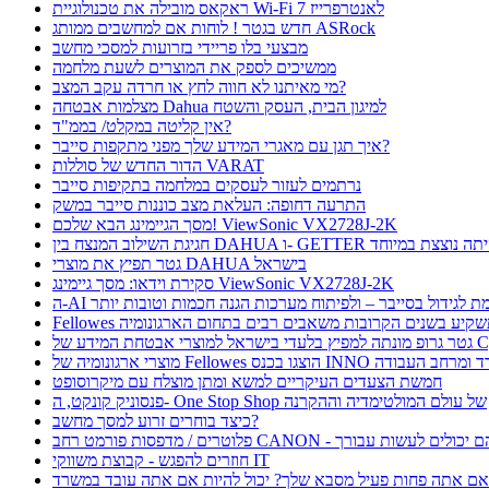
ראקאס מובילה את טכנולוגיית Wi-Fi 7 לאנטרפרייז
חדש בגטר ! לוחות אם למחשבים ממותג ASRock
מבצעי בלו פריידי בזרועות למסכי מחשב
ממשיכים לספק את המוצרים לשעת מלחמה
מי מאיתנו לא חווה לחץ או חרדה עקב המצב?
מצלמות אבטחה Dahua למיגון הבית, העסק והשטח
אין קליטה במקלט/ בממ"ד?
איך תגן עם מאגרי המידע שלך מפני מתקפות סייבר?
הדור החדש של סוללות VARAT
נרתמים לעזור לעסקים במלחמה בתקיפות סייבר
התרעה דחופה: העלאת מצב כוננות סייבר במשק
מסך הגיימינג הבא שלכם! ViewSonic VX2728J-2K
ת השילוב המנצח בין DAHUA ו- GETTER היתה נוצצת במיוחד
גטר תפיץ את מוצרי DAHUA בישראל
סקירת וידאו: מסך גיימינג ViewSonic VX2728J-2K
 תורמת לגידול בסייבר – ולפיתוח מערכות הגנה חכמות וטובות יותר
Fellow תשקיע בשנים הקרובות משאבים רבים בתחום הארגונומיה
בטחת המידע של CyFox
ו בכנס INNO כנס ציוד למשרד ומרחב העבודה
חמשת הצעדים העיקריים למשא ומתן מוצלח עם מיקרוסופט
פנסוניק קונקט, ה- One Stop Shop של עולם המולטימדיה וההקרנה
כיצד בוחרים זרוע למסך מחשב?
חוזרים להפגש - קבוצת משווקי IT
ם אתה פחות פעיל מסבא שלך? יכול להיות אם אתה עובד במשרד