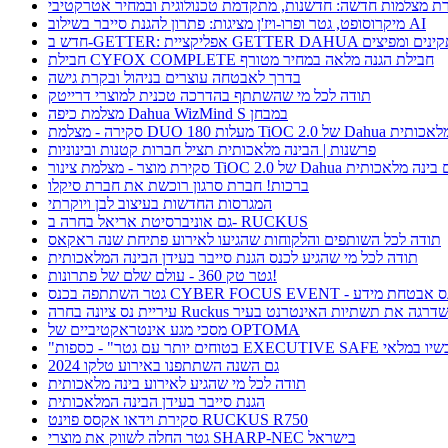
ת מצלמות חדשה: חדשנות, מתקדמת טכנולוגית ובמחיר אטרקטיבי
מיקרוסופט, גטר ופרו-ויז'ן מציגות: פתרון להגנת סייבר בשילוב AI
חבילת CYFOX COMPLETE חבילת הגנה מלאה במחיר מטורף
בדרך לאבטחה עוצרים בניהול ובקרת גישה
תודה לכל מי שהשתתף בהדרכה טכנית למוצרי דרייטק
מצלמת כיפה Dahua WizMind S במבחן
TiOC  של Dahua עם בינה מלאכותית
פרשנות | הבינה מלאכותית תציל חברות קטנות ובינוניות
וצר - מצלמת צינור TiOC 2.0 של Dahua עם בינה מלאכותית
ברכות! חברת סרגון רוכשת את חברת סיקלו
המגרסות החדשות בעיצוב לבן ויוקרתי
גם אוניברסיטת אריאל בחרה ב- RUCKUS
תודה לכל השותפים והלקוחות שהגיעו לאירוע פתיחת שנה ראקאס
תודה לכל מי שהגיע לכנס הגנת סייבר בעידן הבינה המלאכותית
גטר טק 360 - עולם שלם של פתרונות!
תתפה בכנס CYBER FOCUS EVENT - כנס אבטחת מידע
ריית נס ציונה בחרה Ruckus ושדרגה את תשתיות האינטרנט בעיר
מסכי מגע אינטראקטיביים של OPTOMA
תר עם גטר" - כספות EXECUTIVE SAFE עכשיו במלאי
גם השנה השתתפנו באירוע טלקו 2024
תודה לכל מי שהגיע לאירוע בינה מלאכותית
הגנת סייבר בעידן הבינה המלאכותית
סקירת וידאו אקסס פוינט RUCKUS R750
גטר החלה לשווק את מוצרי SHARP-NEC בישראל