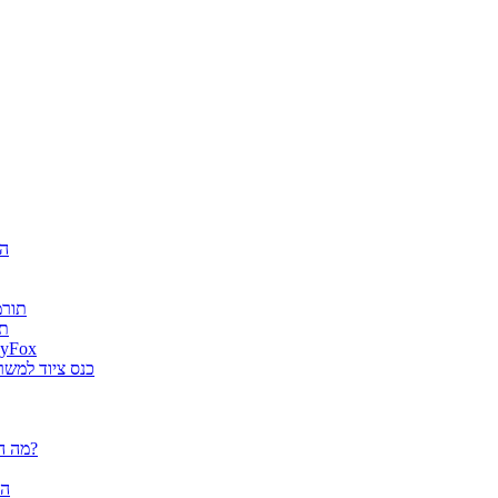
חגיג
ה-AI
es
גטר גרופ מונתה למפיץ בלעדי בישראל למוצרי א
מוצרי ארגונומיה של Fellowes הוצג
פלוטרים / מדפסות פורמט רחב CANON - מה הם יכולים לעשות עבורך?
הא