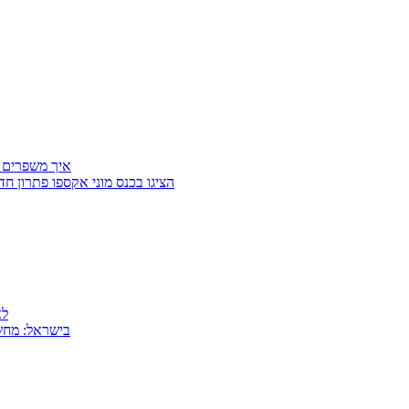
איך משפרים 
Getter Group ו־SafeCross הציגו בכנס מוני
למה
MSI בישראל: 