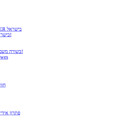
גטר גאה להציג: קבלת הנציגות הרשמית למוצרי COOLER MASTER בישראל
גטר משיקה נציגות בלעדית למוצרי Panasonic TOUGHBOOK בישראל!
בשורה משמחת ממשרד התקשורת – פטור מרישוי למערכות תקשורת אלחוטית!
הבריאות מתחילה בעבודה! הית
פתרו
מסך "27 VX2779-HD-PRO