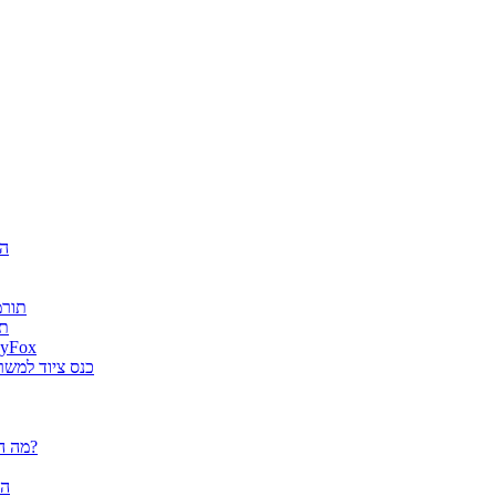
חגיג
ה-AI
es
גטר גרופ מונתה למפיץ בלעדי בישראל למוצרי א
מוצרי ארגונומיה של Fellowes הוצג
פלוטרים / מדפסות פורמט רחב CANON - מה הם יכולים לעשות עבורך?
הא