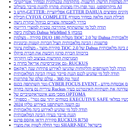
ת מצלמות חדשה: חדשנות, מתקדמת טכנולוגית ובמחיר אטרקטיבי
מיקרוסופט, גטר ופרו-ויז'ן מציגות: פתרון להגנת סייבר בשילוב AI
חבילת CYFOX COMPLETE חבילת הגנה מלאה במחיר מטורף
בדרך לאבטחה עוצרים בניהול ובקרת גישה
תודה לכל מי שהשתתף בהדרכה טכנית למוצרי דרייטק
מצלמת כיפה Dahua WizMind S במבחן
TiOC  של Dahua עם בינה מלאכותית
פרשנות | הבינה מלאכותית תציל חברות קטנות ובינוניות
וצר - מצלמת צינור TiOC 2.0 של Dahua עם בינה מלאכותית
ברכות! חברת סרגון רוכשת את חברת סיקלו
המגרסות החדשות בעיצוב לבן ויוקרתי
גם אוניברסיטת אריאל בחרה ב- RUCKUS
תודה לכל השותפים והלקוחות שהגיעו לאירוע פתיחת שנה ראקאס
תודה לכל מי שהגיע לכנס הגנת סייבר בעידן הבינה המלאכותית
גטר טק 360 - עולם שלם של פתרונות!
תתפה בכנס CYBER FOCUS EVENT - כנס אבטחת מידע
ריית נס ציונה בחרה Ruckus ושדרגה את תשתיות האינטרנט בעיר
מסכי מגע אינטראקטיביים של OPTOMA
תר עם גטר" - כספות EXECUTIVE SAFE עכשיו במלאי
גם השנה השתתפנו באירוע טלקו 2024
תודה לכל מי שהגיע לאירוע בינה מלאכותית
הגנת סייבר בעידן הבינה המלאכותית
סקירת וידאו אקסס פוינט RUCKUS R750
גטר החלה לשווק את מוצרי SHARP-NEC בישראל