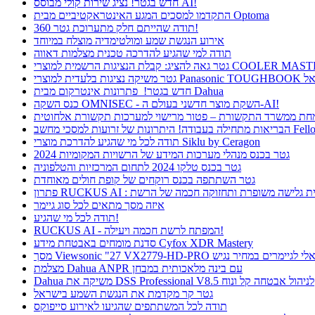
חדש בגטר! נציג שירות קולי מבוסס AI!
התקדמו למסכים המגע האינטראקטיביים מבית Optoma
תודה שהייתם חלק מתערוכת גטר 360!
אירוע הנגשת שמע ומולטימדיה מוצלח במיוחד
תודה למי שהגיע להדרכה טכנית מצלמות דאווה
חדש בגטר! פתרונות אינטרקום מבית Dahua
כנס השקה OMNISEC - השקת מוצר חדשני בעולם ה-AI!
רונות של זרועות למסכי מחשב Fellowes
תודה לכל מי שהגיע להדרכת מוצרי Siklu by Ceragon
גטר בכנס מנהלי מערכות המידע של הרשויות המקומיות 2024
גטר בכנס טלקו 2024 לתחום המרכזיות והטלפוניה
גטר השתתפה בכנס רוקחים של קופת חולים מאוחדת
ן RUCKUS AI : חווית גלישה משופרת ותחזוקה חכמה של הרשת
איזה מסך מתאים לכל סוג גיימר
תודה לכל מי שהגיע!
RUCKUS AI - המפתח לרשת חכמה ויעילה!
סדנת מומחים באבטחת מידע Cyfox XDR Mastery
Viewsonic  פתרון אידיאלי לגיימרים במחיר נגיש
מצלמת Dahua ANPR עם בינה מלאכותית במבחן
Dahua משיקה את DSS Professional V8.5 לניהול אבטחה קל ונוח
גטר קר מקדמת את הנגשת השמע בישראל
תודה לכל המשתתפים שהגיעו לאירוע סייפוקס