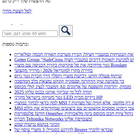
סל ההצעות שלך ריק כרגע.
לסל הצעת מחיר
כתבות נוספות:
את הבטיחות במעברי חציה? הכירו מערכת תאורה חכמה וסולארית
 אקספו פתרון חדש למניעת תאונות דרכים במעברי חציה
גטר מרחיבה את סל פתרונות בקרת הכניסה עם מוצרי Rosslare
בחירת מקרן למונדיאל 2026 | מדריך מקצועי
שיתוף פעולה חדש: רכישת מוצרי רוסלר דרך חברת גטר גרופ
כך משתנה שוק ההקרנה ופנסוניק קונקט נמצאת בלב המהפכה
המעבר לנציג קולי מבוסס AI: מגמות, יתרונות והשפעה על ארגונים
תודה לכל מי שביקר אותנו בכנס טלקו 2025
גטר משיקה בישראל מקרני LED ניידים מבית HP
 כדאי לבחור במוצרי MSI ? לא רק מחשב, אלא חוויה של מצוינות
מחשבי גיימינג ומסכים מקצועיים עם ביצועים שמקדימים את כולם
חדש! פלטפורמת OmniSec ניהול ציות חכם מבוסס בינה מלאכותית
חברת Teltonika Networks מצטרפת אלינו!
וובינר בנושא נגישות שמע
להירגע בסטייל: 3 מוצרי עיסוי של Beurer שכדאי להכיר