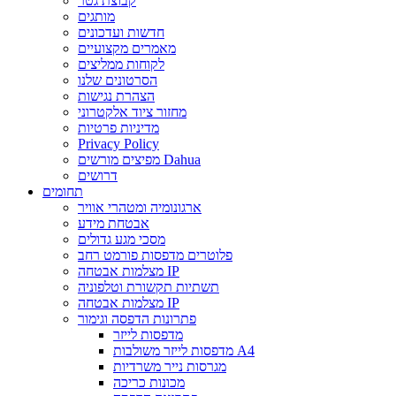
קבוצת גטר
מותגים
חדשות ועדכונים
מאמרים מקצועיים
לקוחות ממליצים
הסרטונים שלנו
הצהרת נגישות
מחזור ציוד אלקטרוני
מדיניות פרטיות
Privacy Policy
מפיצים מורשים Dahua
דרושים
תחומים
ארגונומיה ומטהרי אוויר
אבטחת מידע
מסכי מגע גדולים
פלוטרים מדפסות פורמט רחב
מצלמות אבטחה IP
תשתיות תקשורת וטלפוניה
מצלמות אבטחה IP
פתרונות הדפסה וגימור
מדפסות לייזר
מדפסות לייזר משולבות A4
מגרסות נייר משרדיות
מכונות כריכה