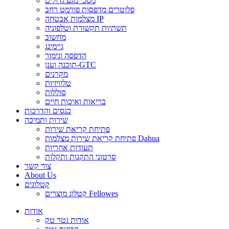
מסכי מגע גדולים
פלוטרים מדפסות פורמט רחב
מצלמות אבטחה IP
תשתיות תקשורת וטלפוניה
מחשוב
גיימינג
הדפסה וגימור
תוכנה וענן-GTC
מקרנים
טלוויזיות
סוללות
בריאות ואיכות חיים
כנסים והדרכות
שירות ותמיכה
פתיחת קריאת שירות
פתיחת קריאת שירות מצלמות Dahua
תעודות אחריות
סרטוני התקנות ותקלות
צור קשר
About Us
קטלוגים
קטלוג מוצרים Fellowes
אודות
אודות גטר טק