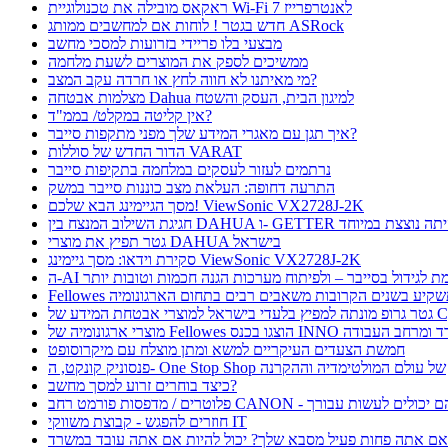
ראקאס מובילה את טכנולוגיית Wi-Fi 7 לאנטרפרייז
חדש בגטר ! לוחות אם למחשבים ממותג ASRock
מבצעי בלו פריידי בזרועות למסכי מחשב
ממשיכים לספק את המוצרים לשעת מלחמה
מי מאיתנו לא חווה לחץ או חרדה עקב המצב?
מצלמות אבטחה Dahua למיגון הבית, העסק והשטח
אין קליטה במקלט/ בממ"ד?
איך תגן עם מאגרי המידע שלך מפני מתקפות סייבר?
הדור החדש של סוללות VARAT
נרתמים לעזור לעסקים במלחמה בתקיפות סייבר
התרעה דחופה: העלאת מצב כוננות סייבר במשק
מסך הגיימינג הבא שלכם! ViewSonic VX2728J-2K
ת השילוב המנצח בין DAHUA ו- GETTER היתה נוצצת במיוחד
גטר תפיץ את מוצרי DAHUA בישראל
סקירת וידאו: מסך גיימינג ViewSonic VX2728J-2K
 תורמת לגידול בסייבר – ולפיתוח מערכות הגנה חכמות וטובות יותר
Fellow תשקיע בשנים הקרובות משאבים רבים בתחום הארגונומיה
בטחת המידע של CyFox
ו בכנס INNO כנס ציוד למשרד ומרחב העבודה
חמשת הצעדים העיקריים למשא ומתן מוצלח עם מיקרוסופט
פנסוניק קונקט, ה- One Stop Shop של עולם המולטימדיה וההקרנה
כיצד בוחרים זרוע למסך מחשב?
חוזרים להפגש - קבוצת משווקי IT
ם אתה פחות פעיל מסבא שלך? יכול להיות אם אתה עובד במשרד