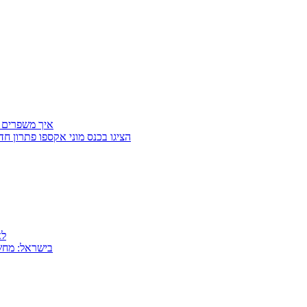
איך משפרים 
Getter Group ו־SafeCross הציגו בכנס מוני
למה
MSI בישראל: 