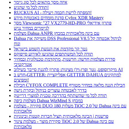
איזה מסך מתאים לכל סוג גיימר
תודה לכל מי שהגיע!
RUCKUS AI - המפתח לרשת חכמה ויעילה!
סדנת מומחים באבטחת מידע Cyfox XDR Mastery
מסך Viewsonic "27 VX2779-HD-PRO פתרון אידיאלי
לגיימרים במחיר נגיש
מצלמת Dahua ANPR עם בינה מלאכותית במבחן
Dahua משיקה את DSS Professional V8.5 לניהול אבטחה קל
ונוח
גטר קר מקדמת את הנגשת השמע בישראל
תודה לכל המשתתפים שהגיעו לאירוע סייפוקס
סדרת מצלמות חדשה: חדשנות, מתקדמת טכנולוגית ובמחיר
אטרקטיבי
מיקרוסופט, גטר ופרו-ויז'ן מציגות: פתרון להגנת סייבר בשילוב AI
חדש ב-GETTER: אפליקציית GETTER DAHUA למתקינים
ומפיצים!
חבילת CYFOX COMPLETE חבילת הגנה מלאה במחיר מטורף
בדרך לאבטחה עוצרים בניהול ובקרת גישה
תודה לכל מי שהשתתף בהדרכה טכנית למוצרי דרייטק
מצלמת כיפה Dahua WizMind S במבחן
סקירה - מצלמת DUO 180 מעלות TiOC 2.0 של Dahua עם בינה
מלאכותית
פרשנות | הבינה מלאכותית תציל חברות קטנות ובינוניות
סקירת מוצר - מצלמת צינור TiOC 2.0 של Dahua עם בינה
מלאכותית