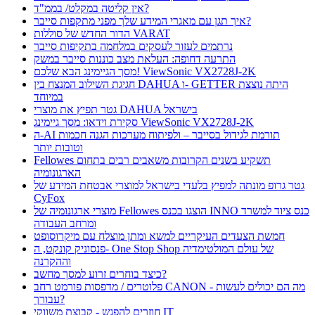
אין קליטה במקלט/ בממ"ד?
איך תגן עם מאגרי המידע שלך מפני מתקפות סייבר?
הדור החדש של סוללות VARAT
נרתמים לעזור לעסקים במלחמה בתקיפות סייבר
התרעה דחופה: העלאת מצב כוננות סייבר במשק
מסך הגיימינג הבא שלכם! ViewSonic VX2728J-2K
חגיגת השילוב המנצח בין DAHUA ו- GETTER היתה נוצצת
במיוחד
גטר תפיץ את מוצרי DAHUA בישראל
סקירת וידאו: מסך גיימינג ViewSonic VX2728J-2K
ה-AI תורמת לגידול בסייבר – ולפיתוח מערכות הגנה חכמות
וטובות יותר
Fellowes תשקיע בשנים הקרובות משאבים רבים בתחום
הארגונומיה
גטר גרופ מונתה למפיץ בלעדי בישראל למוצרי אבטחת המידע של
CyFox
מוצרי ארגונומיה של Fellowes הוצגו בכנס INNO כנס ציוד למשרד
ומרחב העבודה
חמשת הצעדים העיקריים למשא ומתן מוצלח עם מיקרוסופט
פנסוניק קונקט, ה- One Stop Shop של עולם המולטימדיה
וההקרנה
כיצד בוחרים זרוע למסך מחשב?
פלוטרים / מדפסות פורמט רחב CANON - מה הם יכולים לעשות
עבורך?
חוזרים להפגש - קבוצת משווקי IT