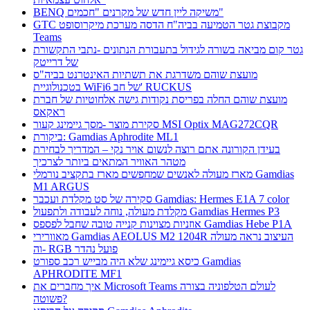
BENQ משיקה ליין חדש של מקרנים "חכמים"
GTC מקבוצת גטר הטמיעה בביה"ח הדסה מערכת מיקרוסופט
Teams
גטר קום מביאה בשורה לגידול בתעבורת הנתונים -נתבי התקשורת
של דרייטק
מועצת שוהם משדרגת את תשתיות האינטרנט בביה"ס
בטכנולוגיית WiFi6 של חב' RUCKUS
מועצת שוהם החלה בפריסת נקודות גישה אלחוטיות של חברת
ראקאס
סקירת מוצר -מסך גיימינג קעור MSI Optix MAG272CQR
ביקורת: Gamdias Aphrodite ML1
בעידן הקורונה אתם רוצה לנשום אויר נקי – המדריך לבחירת
מטהר האוויר המתאים ביותר לצרכיך
מארז מעולה לאנשים שמחפשים מארז בתקציב נורמלי Gamdias
M1 ARGUS
סקירה של סט מקלדת ועכבר Gamdias: Hermes E1A 7 color
מקלדת מעולה, נוחה לעבודה ולתפעול Gamdias Hermes P3
אוזניות מצוינות קנייה טובה שחבל לפספס Gamdias Hebe P1A
מאוורירי Gamdias AEOLUS M2 1204R העיצוב נראה מעולה
וה- RGB פועל נהדר
כיסא גיימינג שלא היה מבייש רכב ספורט Gamdias
APHRODITE MF1
איך מחברים את Microsoft Teams לעולם הטלפוניה בצורה
פשוטה?