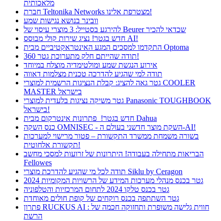
מלאכותית
חברת Teltonika Networks מצטרפת אלינו!
וובינר בנושא נגישות שמע
להירגע בסטייל: 3 מוצרי עיסוי של Beurer שכדאי להכיר
חדש בגטר! נציג שירות קולי מבוסס AI!
התקדמו למסכים המגע האינטראקטיביים מבית Optoma
תודה שהייתם חלק מתערוכת גטר 360!
אירוע הנגשת שמע ומולטימדיה מוצלח במיוחד
תודה למי שהגיע להדרכה טכנית מצלמות דאווה
גטר גאה להציג: קבלת הנציגות הרשמית למוצרי COOLER
MASTER בישראל
גטר משיקה נציגות בלעדית למוצרי Panasonic TOUGHBOOK
בישראל!
חדש בגטר! פתרונות אינטרקום מבית Dahua
כנס השקה OMNISEC - השקת מוצר חדשני בעולם ה-AI!
בשורה משמחת ממשרד התקשורת – פטור מרישוי למערכות
תקשורת אלחוטית!
הבריאות מתחילה בעבודה! היתרונות של זרועות למסכי מחשב
Fellowes
תודה לכל מי שהגיע להדרכת מוצרי Siklu by Ceragon
גטר בכנס מנהלי מערכות המידע של הרשויות המקומיות 2024
גטר בכנס טלקו 2024 לתחום המרכזיות והטלפוניה
גטר השתתפה בכנס רוקחים של קופת חולים מאוחדת
פתרון RUCKUS AI : חווית גלישה משופרת ותחזוקה חכמה של
הרשת