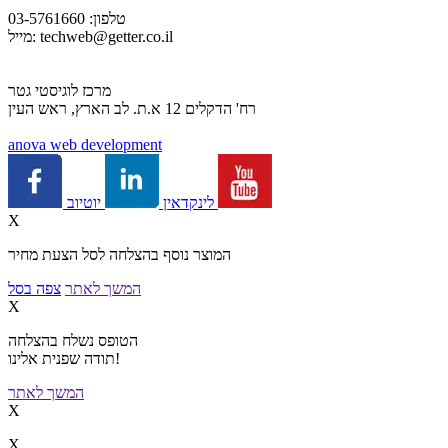
טלפון: 03-5761660
techweb@getter.co.il
מייל:
מרכז לוגיסטי גטר
רח' הדקלים 12 א.ת. לב הארץ, ראש העין
a
nova web development
יוטיוב
לינקדאין
X
המוצר נוסף בהצלחה לסל הצעת מחיר
המשך לאתר
צפה בסל
X
הטופס נשלח בהצלחה
תודה שפנית אלינו!
המשך לאתר
X
X