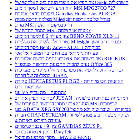
גטר תפיץ את מוצרי הגיגה ביט האלחוטי של Siklu הישראלית
הוא הגיע לישראל ! מסך גיימינג MSI MPG27CQ "27
ביקורת וידאו: אוזניות Gamdias Hephaestus P1 RGB
מצלמה חדשה מבית Milesight בגודל של סמארטפון
מותג MSI דורג במקום הראשון
המסך החדש של MSI: טעות או הצלחה?
ציון מעולה 8.6 למסך הגיימינג BENQ ZOWIE XL2411
גטר החלה לשווק את מצלמות Milesight עם יתרון בחושך
מסך הגיימינג BenQ Zowie XL2411 בביקורת
פעילות גיימדיאז עם היוטיובר המוביל אליאסו
גטר רישתה את אצטדיון נתניה ברשת אלחוטית RUCKUS
נעים להכיר: התכונות החדשות שנוספו ל-Office 365
גטר טק החלה להפיץ את מערכות ניהול המוקדים ומערכות
ההקלטה של חברת JUSAN
סקירה HEPHAESTUS P1 RGB - האוזניות הכי מיוחדות
שקיימות היום
ענן VS התקנה – מה עדיף?
גטר טק תפיץ את חב' JUSAN , המתמחה בפתרונות טלפוניה
הגיעו לארץ! מסכי המחשב הקעורים של MSI לג'יימרים
כונן ADATA XPG SX8200 בביקורת – שובר שוק ולא מתנצל
חברת GRANDSTREAM השיקה מכשיר רב עוצמה, לשיחות
ועידה בווידאו באיכות 4k
ציון 9 - עכבר לגיימרים GAMDIAS ZEUS P1
תיקון אבטחה בנתבי DrayTek
מקרן במבצע מונדיאל – MW550 BENQ