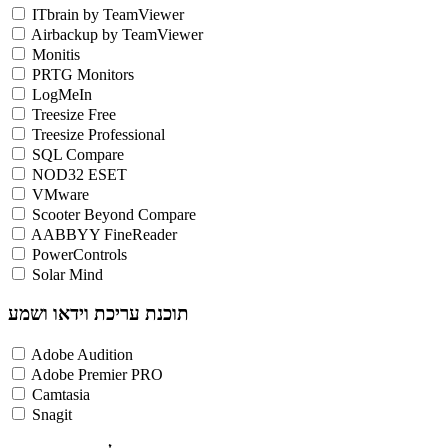
ITbrain by TeamViewer
Airbackup by TeamViewer
Monitis
PRTG Monitors
LogMeIn
Treesize Free
Treesize Professional
SQL Compare
NOD32 ESET
VMware
Scooter Beyond Compare
AABBYY FineReader
PowerControls
Solar Mind
תוכנת עריכת וידאו ושמע
Adobe Audition
Adobe Premier PRO
Camtasia
Snagit