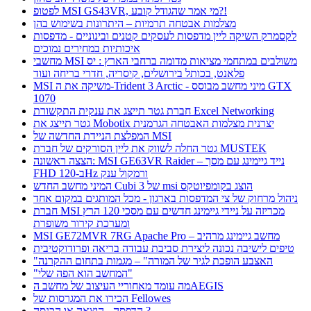
לפטופ MSI GS43VR, מי אמר שהגודל קובע?!
מצלמות אבטחה תרמיות – היתרונות בשימוש בהן
לקסמרק השיקה ליין מדפסות לעסקים קטנים ובינוניים - מדפסות
איכותיות במחירים נמוכים
מחשבי MSI משולבים במתחמי מציאות מדומה ברחבי הארץ : יס
פלאנט, בכותל בירושלים, קיסריה, חדרי בריחה ועוד
MSI משיקה את ה-Trident 3 Arctic - מיני מחשב מבוסס GTX
1070
חברת גטר תייצג את ענקית התקשורת Excel Networking
גטר תייצג את Mobotix יצרנית מצלמות האבטחה הגרמנית
המפלצת הניידת החדשה של MSI
גטר החלה לשווק את ליין הסורקים של חברת MUSTEK
הצצה ראשונה: MSI GE63VR Raider – נייד גיימינג עם מסך
FHD ב-120Hz ורמקול ענק
המיני מחשב החדש Cubi 3 של msi הוצג בקומפיוטקס
ניהול מרחוק של צי המדפסות בארגון - מכל המותגים במקום אחד
חברת MSI מכריזה על ניידי גיימינג חדשים עם מסכי 120 הרץ
ומערכת קירור משופרת
MSI GE72MVR 7RG Apache Pro – מחשב גיימינג מרהיב
טיפים לישיבה נכונה ליצירת סביבת עבודה בריאה ופרודוקטיבית
"האצבע הופכת לגיר של המורה" – מגמות בתחום ההקרנה
"המחשב הוא הפה שלי"
מה עומד מאחוריי העיצוב של מחשב הAEGIS
הכירו את המגרסות של Fellowes
הדפסה - הוצאה או הכנסה ?