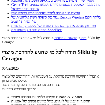
Ruckus חושפת את SPOT, שירותי מיקום מדויקים ב- WiFi
Getter Tech זכתה במכרז לאספקת מטענים ניידים לסמארטפונים
לחברת דואר ישראל
קבוצת גטר עברה למרכז לוגיסטי חדש בראש העין
גטר טק סיפקה רשת אלחוטית של Ruckus Wireless בלילה הלבן
של העיר תל-אביב
גטר טק מציגה את קו המדפסות החדש של לקסמרק העולמית
חברת גטר טק חשפה את ZoneFlex
בית
>
חדשות ועדכונים
>
תודה לכל מי שהגיע להדרכת מוצרי Siklu by
Ceragon
תודה לכל מי שהגיע להדרכת מוצרי Siklu by
Ceragon
05/02/2025
אתמול התקיימה הדרכה מרתקת על הטכנולוגיות והחידושים של מוצרי
סיקלו מבית סרגון.
ההדרכה נערכה בשעות הבוקר בבית גטר.
במהלך ההדרכה דובר על:
סקירה כללית על החברה ומוצרי E.band & V.band
התקנה וקינפוג של לינקים, כולל כיוונים נכונים של אנטנות