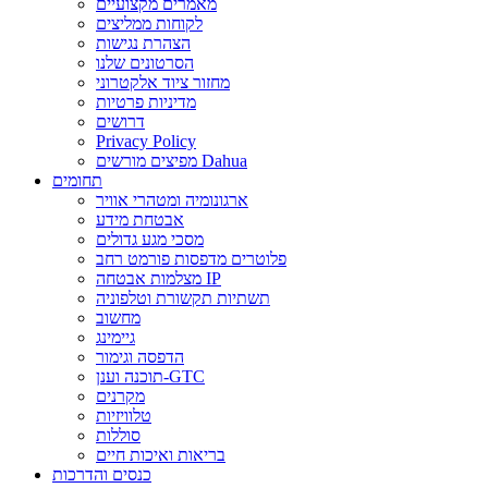
מאמרים מקצועיים
לקוחות ממליצים
הצהרת נגישות
הסרטונים שלנו
מחזור ציוד אלקטרוני
מדיניות פרטיות
דרושים
Privacy Policy
מפיצים מורשים Dahua
תחומים
ארגונומיה ומטהרי אוויר
אבטחת מידע
מסכי מגע גדולים
פלוטרים מדפסות פורמט רחב
מצלמות אבטחה IP
תשתיות תקשורת וטלפוניה
מחשוב
גיימינג
הדפסה וגימור
תוכנה וענן-GTC
מקרנים
טלוויזיות
סוללות
בריאות ואיכות חיים
כנסים והדרכות