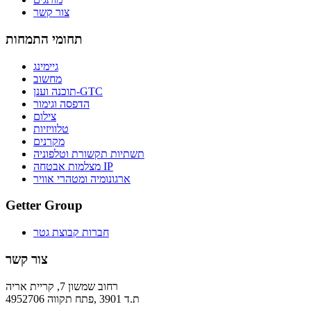
צור קשר
תחומי התמחות
גיימינג
מחשוב
תוכנה וענן-GTC
הדפסה וגימור
צילום
טלוויזיות
מקרנים
תשתיות תקשורת וטלפוניה
מצלמות אבטחה IP
ארגונומיה ומטהרי אוויר
Getter Group
חברות קבוצת גטר
צור קשר
רחוב שמשון 7, קריית אריה
ת.ד 3901 ,פתח תקווה 4952706