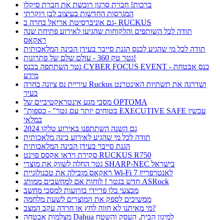
ברכות! חברת סרגון רוכשת את חברת סיקלו
המגרסות החדשות בעיצוב לבן ויוקרתי
גם אוניברסיטת אריאל בחרה ב- RUCKUS
תודה לכל השותפים והלקוחות שהגיעו לאירוע פתיחת שנה
ראקאס
תודה לכל מי שהגיע לכנס הגנת סייבר בעידן הבינה המלאכותית
גטר טק 360 - עולם שלם של פתרונות!
גטר השתתפה בכנס CYBER FOCUS EVENT - כנס אבטחת
מידע
עיריית נס ציונה בחרה Ruckus ושדרגה את תשתיות האינטרנט
בעיר
מסכי מגע אינטראקטיביים של OPTOMA
"בטוחים יותר עם גטר" - כספות EXECUTIVE SAFE עכשיו
במלאי
גם השנה השתתפנו באירוע טלקו 2024
תודה לכל מי שהגיע לאירוע בינה מלאכותית
הגנת סייבר בעידן הבינה המלאכותית
סקירת וידאו אקסס פוינט RUCKUS R750
גטר החלה לשווק את מוצרי SHARP-NEC בישראל
ראקאס מובילה את טכנולוגיית Wi-Fi 7 לאנטרפרייז
חדש בגטר ! לוחות אם למחשבים ממותג ASRock
מבצעי בלו פריידי בזרועות למסכי מחשב
ממשיכים לספק את המוצרים לשעת מלחמה
מי מאיתנו לא חווה לחץ או חרדה עקב המצב?
מצלמות אבטחה Dahua למיגון הבית, העסק והשטח