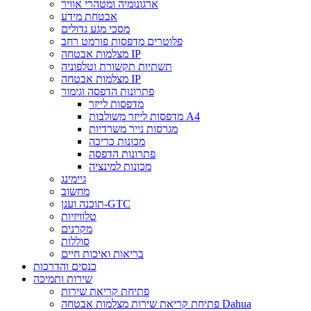
ארגונומיה ומטהרי אוויר
אבטחת מידע
מסכי מגע גדולים
פלוטרים מדפסות פורמט רחב
מצלמות אבטחה IP
תשתיות תקשורת וטלפוניה
מצלמות אבטחה IP
פתרונות הדפסה וגימור
מדפסות לייזר
מדפסות לייזר משולבות A4
מגרסות נייר משרדיות
מכונות כריכה
פתרונות הדפסה
מכונות למינציה
גיימינג
מחשוב
תוכנה וענן-GTC
טלוויזיות
מקרנים
סוללות
בריאות ואיכות חיים
כנסים והדרכות
שירות ותמיכה
פתיחת קריאת שירות
פתיחת קריאת שירות מצלמות אבטחה Dahua