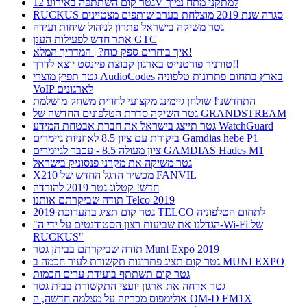
גטר קום השתתפה באירוע 12V למתקני מתח נמוך
RUCKUS סגרה שנת 2019 מוצלחת בערב שותפים מצטיינים
גטר משיקה בישראל פתרון לניהול שיחות ועידה
אתר חדש לפעילות הענן GTC
איך בוחרים ספק כוח? | המדריך המלא!
טורניר פורטנייט בארגון קבוצת פיינסט יוצא לדרך!!
גטר תפיץ מוצרי AudioCodes בארץ בתחום פתרונות טלפוניה
VoIP לארגונים
התחדשנו! שולחן גיימינג מקצועי לחווית משחק מושלמת
גטר השיקה סדרת הטלפונים החדשה של GRANDSTREAM
גטר תייצג בישראל את חברת אבטחת המידע WatchGuard
ביקורת עם ציון 8.5 לאוזניות גיימרים Gamdias hebe P1
ציון מעולה 8.5 - עכבר לגיימרים GAMDIAS Hades M1
גטר משיקה את מקרני פנסוניק בישראל
X210 מכשיר הדגל החדש של FANVIL
חדש! קטלוג גטר 2019 להורדה
תודה שביקרתם אותנו Telco 2019
גטר קום תציג בתערוכת 2019 TELCO לתחום הטלפוניה
"הגדלנו את שביעות רצון הסטודנטים על ידי ה-Wi-Fi של
RUCKUS"
תודה שביקרתם בביתן גטר Muni Expo 2019
גטר קום תציג פתרונות תקשורת לעיר חכמה ב MUNI EXPO
גטר קום תשתתף בועידת ערים חכמות
גטר ארחה את ארגון יועצי התקשורת בבית גטר
אולימפוס מכריזה על מצלמה חדשה, ה OM-D EM1X