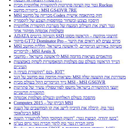
גטר טק הציגה פתרונות לתקשורת אלחוטית מבית Ruckus
ביקורת מחשב : MSI GS43VR 7RE
MSI מכריזה על מחשב Codex חזק בהתאמה אישית
חיסכון בצבע ובשחור במדפסות הצבע של לקסמרק
גטר תציג את השילוב המנצח של מערכת תקשורת אלחוטית
ומצלמות אבטחה ממקור אחד
ADATA השיקה כרטיס SSD חיצוני מוקשח – הראשון מסוגו!
סיקור GT72 Dominator Pro – מרוב עצים לא רואים את היער
MSI משיקה באירוע הגיימרים, לראשונה בישראל, חללית מחשב
לגיימרים : MSI Aegis X
לראשונה בישראל - מחשבי MSI מותאמים מציאות מדומה
הנייד הראשון בעולם עם מצלמות המאפשרות לשחק באמצעות
העיניים
כנס "תקשורת בעידן ה- IOT"
מציאות מדומה עם מחשב על הגב: MSI משדרגת את ההצעה שלה
נייד הגיימרים הקל בעולם מבית MSI - MSI GS63VR
יועצי התקשורת בישראל נחשפו לפורטפוליו עשיר של פתרונות
תקשורת חדשניים
מהפכה בעולם האלחוט ובעולם מצלמות אבטחה
Computex 2015 – הביתן של MSI
גטר טק, קיבלה את הזיכיון לייצג את קו המחשבים של הענק
הבינלאומי MSI
בועז יהודה, קבוצת גטר: "השוק המקומי החל להתעורר השנה"
מיזוג חברת גטר טק לתוך חברת גטר גרופ בע"מ