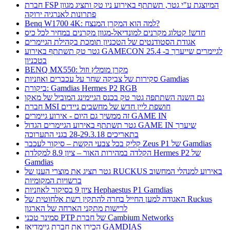
חברת FSP המיוצגת ע"י גטר, תשתתף באירוע ניו טק ותציג מגוון
פתרונות לאנרגיה ירוקה
Benq W1700 4K: למה הוא המקרן המנצח?
חדש! קטלוג מקרנים למונדיאל-מגוון מקרנים במחיר לכל כיס
אגודת הסטודנטים של הטכניון תומכת בקהילת הגיימרים
גטר טק תשתתף באירוע GAMECON לגיימרים שייערך ב- 25.4
בטכניון
BENQ MX550: מקרן מומלץ וזול
סקירות של צביקה שחר על עכברים ואוזניות Gamdias
ביקורת: Gamdias Hermes P2 RGB
גם השנה השתתפה גטר טק בכנס הגיימינג המוביל של מאקו
חברת MSI חושפת ליין חדש של מחשבים ניידים
זה ממשיך גם היום - אירוע גיימרים GAME IN
גטר תשתתף באירוע הגיימרים הגדול GAME IN שיערך
בתאריכים 28-29.3.18 בגני התערוכה
קליק בכל צבעי הקשת – סיקור לעכבר Zeus P1 של Gamdias
הקלדה במהירות האור – ציון 8.9 למקלדת Hermes P2 של
Gamdias
גטר תציג את מוצרי הענן של RUCKUS באירוע למנהלי המחשוב
ברשויות המקומיות
ציון 9 בסיקור לאוזניות Hephaestus P1 Gamdias
האגודה למען החייל בחרה להתקין רשת אלחוטית של Ruckus
לרישות מתקני הארחה של הארגון
סמינר טכני PTP של חברת Cambium Networks
הכירו את חברת גיימדיאז GAMDIAS