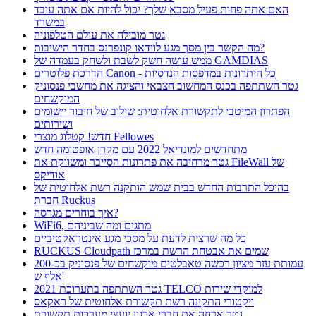
האם אתה פחות פעיל מסבא שלך? יכול להיות אם אתה עובד
במשרד
גטר מובילה את עולם הטלפוניה
מה הקשר בין מסך מגע לוידאו קונפרנס בחדר הישיבות?
ממש עושה חשק לשבת ולשחק בעמדה של GAMDIAS
הדרכת פלוטרים Canon - כל היתרונות במדפסות הנדסיות
גטר השתתפה בכנס המחשוב הצבאי והציגה את מחשבי פנסוניק
המוקשחים
הפתרון המיטבי לתקשורת אלחוטית: שילוב של חיבור יישומים
ושירותים
חדש! קטלוג מוצרי Fellowes
מתחדשים למונדיאל 2022 עם מקרן אופטומה חדש
גטר מרחיבה את פתרונות הסייבר ומשווקת את FileWall של
אודיקס
בהיכל התרבות החדש בבית שמש הותקנה רשת אלחוטית של
חברת Ruckus
איך בוחרים מגרסה?
WiFi6, מתגים ומה שביניהם
כל מה שרצית לדעת על מסכי מגע אינטראקטיביים
RUCKUS Cloudpath שמים את אבטחת הרשת במרכז
עמותת עזר מציון רכשה טאבלטים מוקשחים של פנסוניק בכ-200
אלף ש'
גטר השתתפה בתערוכת 2021 TELCO למוקדי שירות
ויקטורי התקינה רשת תקשורת אלחוטית של ראקאס
גטר ארחה את חברי ארגון יועצי מערכות תקשורת