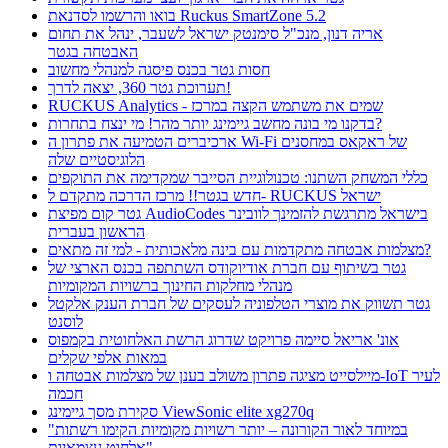
בואו והרשמו לסדנאת Ruckus SmartZone 5.2
אריה דנון, מנכ"ל סימנטק ישראל לשעבר, ינהל את תחום
האבטחה בגטר
חסות גטר בכנס פיסגה למנהלי מחשוב
תערוכת גטר 360, יצאה לדרך!
RUCKUS Analytics - שמים את משתמש הקצה במרכז
בדקנו מי בונה מחשב גיימינג יותר מהר! מי ינצח בתחרות?
ארכיברים הטמיעה את פתרון ה Wi-Fi של ראקאס במחסנים
הלוגיסטיים שלה
כללי המשחק השתנו: טכנולוגיית הסייבר שמקדימה את התוקפים
חדש בגטר!! מרכז הדרכה מתקדם ל- RUCKUS ישראל
גטר קום מפיצת AudioCodes בישראל מתרגשת להזמינך לוובינר
הראשון בעברית
מצלמות אבטחה מתקדמות עם בינה מלאכותית - למי זה מתאים?
גטר בשיתוף עם חברת אודיוקודס השתתפה בכנס הארצי של
מנהלי מחלקות החינוך ברשויות המקומיות
גטר תשווק את מוצרי הטלפוניה לעסקים של חברת הענק אלקטל
לוסנט
אונ' אריאל סיימה פרויקט שדרוג הרשת האלחוטית בקמפוס
במאות אלפי שקלים
מיילסייט מציגה פתרון משולב בענן של מצלמות אבטחה ו-IoT לעיר
חכמה
סקירת מסך גיימינג ViewSonic elite xg270q
"במיוחד לאור הקורונה – יותר רשויות מקומיות הקימו רשתות
אלחוט עצמאיות"