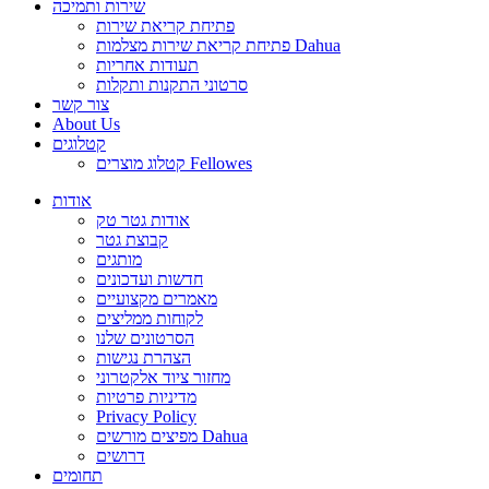
שירות ותמיכה
פתיחת קריאת שירות
פתיחת קריאת שירות מצלמות Dahua
תעודות אחריות
סרטוני התקנות ותקלות
צור קשר
About Us
קטלוגים
קטלוג מוצרים Fellowes
אודות
אודות גטר טק
קבוצת גטר
מותגים
חדשות ועדכונים
מאמרים מקצועיים
לקוחות ממליצים
הסרטונים שלנו
הצהרת נגישות
מחזור ציוד אלקטרוני
מדיניות פרטיות
Privacy Policy
מפיצים מורשים Dahua
דרושים
תחומים