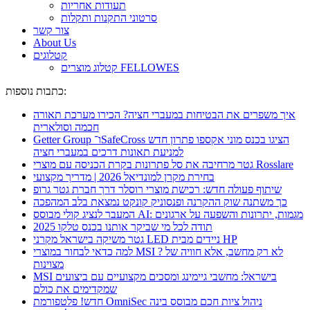
תעודות אחריות
סרטוני התקנות ותקלות
צור קשר
About Us
קטלוגים
קטלוג מוצרים FELLOWES
כתבות נוספות:
איך משפרים את הבטיחות במעברי חציה? הכירו מערכת תאורה
חכמה וסולארית
Getter Group ו־SafeCross הציגו בכנס מוני אקספו פתרון חדש
למניעת תאונות דרכים במעברי חציה
גטר מרחיבה את סל פתרונות בקרת הכניסה עם מוצרי Rosslare
בחירת מקרן למונדיאל 2026 | מדריך מקצועי
שיתוף פעולה חדש: רכישת מוצרי רוסלר דרך חברת גטר גרופ
כך משתנה שוק ההקרנה ופנסוניק קונקט נמצאת בלב המהפכה
המעבר לנציג קולי מבוסס AI: מגמות, יתרונות והשפעה על ארגונים
תודה לכל מי שביקר אותנו בכנס טלקו 2025
גטר משיקה בישראל מקרני LED ניידים מבית HP
למה כדאי לבחור במוצרי MSI ? לא רק מחשב, אלא חוויה של
מצוינות
MSI בישראל: מחשבי גיימינג ומסכים מקצועיים עם ביצועים
שמקדימים את כולם
חדש! פלטפורמת OmniSec ניהול ציות חכם מבוסס בינה