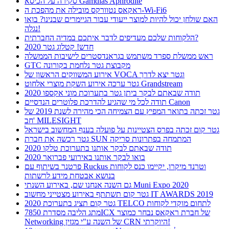
סקירה על הכיסא Gamdias Aphrodite
ראקאס נטוורקס מובילה את מהפכת ה-Wi-Fi6
האם שולחן יכול להיות למוצר ייעודי עבור הגיימרים שבנינו? בואו
נגלה!
הלקוחות שלכם מעדיפים לדבר איתכם במדיה החברתית?
חדש! קטלוג גטר 2020
ראש ממשלת ספרד משתמש בגראנדסטרים לישיבות הממשלה
GTC מקבוצת גטר נלחמת בקורונה
אירוע המשווקים הראשון של VOCA וגטר יצא לדרך
גטר ערכה אירוע השקת מוצרי אלחוט Grandstream
תודה שבאתם לבקר ביתן גטר בתערוכת מוני אקספו 2020
תודה לכל מי שהגיע להדרכת פלוטרים הנדסיים Canon
גטר זכתה בתואר המפיץ עם הצמיחה הכי מהירה לשנת 2019 של
חב' MILESIGHT
גטר קום זכתה בפרס הצטיינות על פועלה בענף המחשוב בישראל
גטר רכשה את חברת SUN המתמחה בפתרונות סריקה
תודה שבאתם לבקר אותנו בתערוכת טלקו 2020
בואו לבקר אותנו באירועי פברואר 2020
פרטנר בשיתוף עם Ruckus וטרנד מיקרו, יקיימו כנס לקוחות
בנושא אבטחת מידע לרשתות
גם השנה אנחנו שם, באירוע השנתי Muni Expo 2020
גטר קום תשתתף באירוע מצטייני מחשוב IT AWARDS 2019
גטר קום תציג בתערוכת 2020 TELCO לתחום מוקדי לקוחות
מתג הליבה מסדרת 7850ICX של חברת ראקאס נבחר כמוצר
Networking של השנה ע"י מגזין CRN היוקרתי!