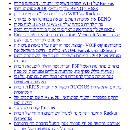
המרכז השיקומי "רעות", הטמיעו פתרון WIFI של Ruckus
מקרן מומלץ 2018 לקולנוע ביתי: BENQ TH683
רשת "בית בלב" הטמיעו פתרון WIFI של Ruckus
את אליפות העולם הבאה בכדורגל תראו במקרני BENQ
למה מקרן BENQ MW571 צריך להיות בכיתה שלך
האם יש לך פתרון אינטראקטיבי אמין ביותר למקרני בנקיו?
Emerset פותחת בסדרת סדנאות של Microsoft Azure להכנת
ארגונים לקראת מעבר לענן
קבוצת גטר הודיעה על רכישת פעילות ה- VOIP מחברת פוקוס
טלקום - תייצג בישראל את SNOM, Fanvil, GrandStream
גטר טק השתתפה בכנס IT מוניציפאלי 2018 - תמונות ורשמים
מהכנס
חברת גטר החלה לייצג את חברת FSP בתחום פתרונות חשמל
ואנרגיה כולל: ספקי כח, פתרונות סולרים ומערכות אל פסק
גטר מציגה פתרון להעברת וידאו במהירויות גבוהות, על גבי
תקשורת אלחוטית
חברת ARRIS רכשה את חברת RUCKUS בתחום התקשורת
האלחוטית
האם הנתבים של Arris יותקנו במסגרת "השוק הסיטונאי" על
רשת הוט?
קורס למקצועני Ruckus
אחיעד ויינר מונה למנהל השותפים האזורי של חברת Ruckus
Networks
אמרסט נרכשה על ידי קבוצת גטר; תפעל כחברת בת בחטיבת
הטכנולוגיה והתשתיות של גטר טק