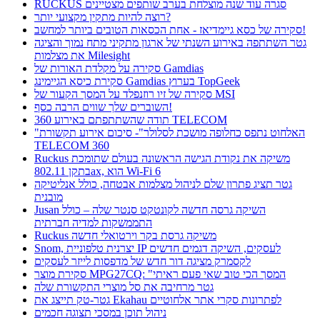
RUCKUS סגרה עוד שנה מוצלחת בערב שותפים מצטיינים
רוצה להיות מתקין מקצועי יותר?
סקירה של כסא גיימדיאז - אחת הכסאות הטובים ביותר למחשב!
גטר השתתפה באירוע השנתי של ארגון מתקיני מתח נמוך והציגה
את מצלמות Milesight
סקירה על מקלדת האורות של Gamdias
סקירת כיסא הגיימינג Gamdias בערוץ TopGeek
סקירה של זיו רוזנפלד על המסך הקעור של MSI
השוברים שלך שווים הרבה כסף!
תודה שהשתתפתם באירוע 360 TELECOM
"האלחוט נתפס כחלופה מושכת לסלולר"- סיכום אירוע תקשורת
TELECOM 360
Ruckus משיקה את נקודת הגישה הראשונה בעולם שתומכת
בתקן 802.11ax, הוא Wi-Fi 6
גטר תציג פתרון שלם לניהול מצלמות אבטחה, כולל אנליטיקה
מובנית
Jusan השיקה גרסה חדשה לקונטקט סנטר שלה – כולל
התממשקות למדיה חברתית
Ruckus משיקה גרסת בקר וירטואלי חדשה
Snom, יצרנית טלפוניית IP לעסקים, השיקה דגמים חדשים
לקסמרק מציגה דור חדש של מדפסות לייזר לעסקים
סקירת מוצר MPG27CQ: "המסך הכי טוב שאי פעם ראיתי
גטר מרחיבה את סל מוצרי התקשורת שלה
גטר-טק תייצג את Ekahau לפתרונות סקרי אתר אלחוטיים
ניהול תוכן במסכי תצוגה חכמים