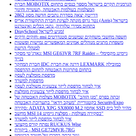
חברת MOBOTIX הגרמנית תקיים בישראל מספר כנסים בתחום
המצלמות בעולמות האבטחה ,תעשייה וחינוך
דרייטק יצאה בסדרת נתבים חדשה מסוג 2862
גטר גרופ מונתה לנציגת חברת התקשורת אריס (Arris) בישראל
בתחום ממירי טלוויזיה, נתבי כבלים ואינטרנט
DraySchool מגיע לישראל!
חזקים ודקים: msi חשפה מחשבי משחקים שמשנים סטנדרטים
משפחת מתגים מנוהלים אמינים המאפשרים גמישות ופשטות
למנהלי הרשת
גאדג’טי מסקר: MSI GE63VR 7RF Raider – גיימינג מקסימלי
בנייד
חברת המחקר IDC דרגה את חברת LEXMARK כמובילה
בתחום פתרונות האבטחה לתחום ההדפסה
מדפסת מומלצת לעסק
מדפסות למשרד
איך לבחור מדפסת לייזר צבעונית משולבת לעסק
איך לבחור מדפסת לייזר צבעונית מומלצת
מצלמת האבטחה של MOBOTIX זכתה בפרס "מגן הזהב"
בקטגוריית "מעקב וידאו" בתערוכת האבטחה SecurityExpo
סקירה: ADATA XPG SX8000 M.2 אחסון SSD מהיר לכל כיס
מחשב MSI בסקירה מצולמת - מפלצת גיימינג 14"
איך לבחור מדפסת לייזר למשרד
נפתח קורס מקצועי RUCKUS Wise
ביקורת - MSI GE72MVR-7RG
גטר זכתה במכרז של משרד הביטחון