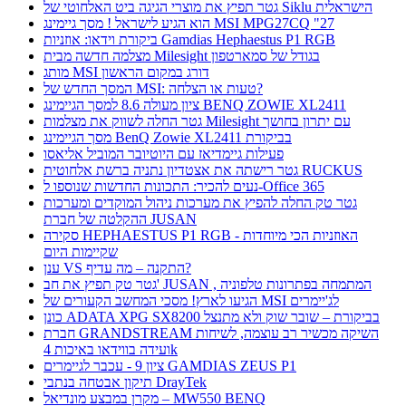
גטר תפיץ את מוצרי הגיגה ביט האלחוטי של Siklu הישראלית
הוא הגיע לישראל ! מסך גיימינג MSI MPG27CQ "27
ביקורת וידאו: אוזניות Gamdias Hephaestus P1 RGB
מצלמה חדשה מבית Milesight בגודל של סמארטפון
מותג MSI דורג במקום הראשון
המסך החדש של MSI: טעות או הצלחה?
ציון מעולה 8.6 למסך הגיימינג BENQ ZOWIE XL2411
גטר החלה לשווק את מצלמות Milesight עם יתרון בחושך
מסך הגיימינג BenQ Zowie XL2411 בביקורת
פעילות גיימדיאז עם היוטיובר המוביל אליאסו
גטר רישתה את אצטדיון נתניה ברשת אלחוטית RUCKUS
נעים להכיר: התכונות החדשות שנוספו ל-Office 365
גטר טק החלה להפיץ את מערכות ניהול המוקדים ומערכות
ההקלטה של חברת JUSAN
סקירה HEPHAESTUS P1 RGB - האוזניות הכי מיוחדות
שקיימות היום
ענן VS התקנה – מה עדיף?
גטר טק תפיץ את חב' JUSAN , המתמחה בפתרונות טלפוניה
הגיעו לארץ! מסכי המחשב הקעורים של MSI לג'יימרים
כונן ADATA XPG SX8200 בביקורת – שובר שוק ולא מתנצל
חברת GRANDSTREAM השיקה מכשיר רב עוצמה, לשיחות
ועידה בווידאו באיכות 4k
ציון 9 - עכבר לגיימרים GAMDIAS ZEUS P1
תיקון אבטחה בנתבי DrayTek
מקרן במבצע מונדיאל – MW550 BENQ