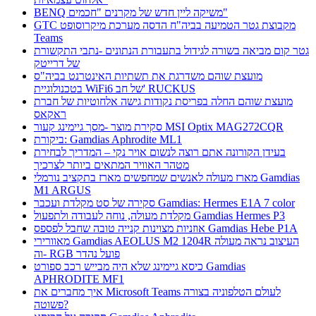
BENQ משיקה ליין חדש של מקרנים "חכמים"
GTC מקבוצת גטר הטמיעה בביה"ח הדסה מערכת מיקרוסופט
Teams
גטר קום מביאה בשורה לגידול בתעבורת הנתונים -נתבי התקשורת
של דרייטק
מועצת שוהם משדרגת את תשתיות האינטרנט בביה"ס
בטכנולוגיית WiFi6 של חב' RUCKUS
מועצת שוהם החלה בפריסת נקודות גישה אלחוטיות של חברת
ראקאס
סקירת מוצר -מסך גיימינג קעור MSI Optix MAG272CQR
ביקורת: Gamdias Aphrodite ML1
בעידן הקורונה אתם רוצה לנשום אויר נקי – המדריך לבחירת
מטהר האוויר המתאים ביותר לצרכיך
מארז מעולה לאנשים שמחפשים מארז בתקציב נורמלי Gamdias
M1 ARGUS
סקירה של סט מקלדת ועכבר Gamdias: Hermes E1A 7 color
מקלדת מעולה, נוחה לעבודה ולתפעול Gamdias Hermes P3
אוזניות מצוינות קנייה טובה שחבל לפספס Gamdias Hebe P1A
מאוורירי Gamdias AEOLUS M2 1204R העיצוב נראה מעולה
וה- RGB פועל נהדר
כיסא גיימינג שלא היה מבייש רכב ספורט Gamdias
APHRODITE MF1
איך מחברים את Microsoft Teams לעולם הטלפוניה בצורה
פשוטה?