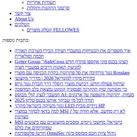
תעודות אחריות
סרטוני התקנות ותקלות
צור קשר
About Us
קטלוגים
קטלוג מוצרים FELLOWES
כתבות נוספות:
איך משפרים את הבטיחות במעברי חציה? הכירו מערכת תאורה
חכמה וסולארית
Getter Group ו־SafeCross הציגו בכנס מוני אקספו פתרון חדש
למניעת תאונות דרכים במעברי חציה
גטר מרחיבה את סל פתרונות בקרת הכניסה עם מוצרי Rosslare
בחירת מקרן למונדיאל 2026 | מדריך מקצועי
שיתוף פעולה חדש: רכישת מוצרי רוסלר דרך חברת גטר גרופ
כך משתנה שוק ההקרנה ופנסוניק קונקט נמצאת בלב המהפכה
המעבר לנציג קולי מבוסס AI: מגמות, יתרונות והשפעה על ארגונים
תודה לכל מי שביקר אותנו בכנס טלקו 2025
גטר משיקה בישראל מקרני LED ניידים מבית HP
למה כדאי לבחור במוצרי MSI ? לא רק מחשב, אלא חוויה של
מצוינות
MSI בישראל: מחשבי גיימינג ומסכים מקצועיים עם ביצועים
שמקדימים את כולם
חדש! פלטפורמת OmniSec ניהול ציות חכם מבוסס בינה