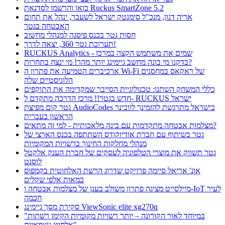
בואו והרשמו לסדנאת Ruckus SmartZone 5.2
אריה דנון, מנכ"ל סימנטק ישראל לשעבר, ינהל את תחום
האבטחה בגטר
חסות גטר בכנס פיסגה למנהלי מחשוב
תערוכת גטר 360, יצאה לדרך!
RUCKUS Analytics - שמים את משתמש הקצה במרכז
בדקנו מי בונה מחשב גיימינג יותר מהר! מי ינצח בתחרות?
ארכיברים הטמיעה את פתרון ה Wi-Fi של ראקאס במחסנים
הלוגיסטיים שלה
כללי המשחק השתנו: טכנולוגיית הסייבר שמקדימה את התוקפים
חדש בגטר!! מרכז הדרכה מתקדם ל- RUCKUS ישראל
גטר קום מפיצת AudioCodes בישראל מתרגשת להזמינך לוובינר
הראשון בעברית
מצלמות אבטחה מתקדמות עם בינה מלאכותית - למי זה מתאים?
גטר בשיתוף עם חברת אודיוקודס השתתפה בכנס הארצי של
מנהלי מחלקות החינוך ברשויות המקומיות
גטר תשווק את מוצרי הטלפוניה לעסקים של חברת הענק אלקטל
לוסנט
אונ' אריאל סיימה פרויקט שדרוג הרשת האלחוטית בקמפוס
במאות אלפי שקלים
מיילסייט מציגה פתרון משולב בענן של מצלמות אבטחה ו-IoT לעיר
חכמה
סקירת מסך גיימינג ViewSonic elite xg270q
"במיוחד לאור הקורונה – יותר רשויות מקומיות הקימו רשתות
אלחוט עצמאיות"