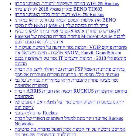
המרכז השיקומי "רעות", הטמיעו פתרון WIFI של Ruckus
מקרן מומלץ 2018 לקולנוע ביתי: BENQ TH683
רשת "בית בלב" הטמיעו פתרון WIFI של Ruckus
את אליפות העולם הבאה בכדורגל תראו במקרני BENQ
למה מקרן BENQ MW571 צריך להיות בכיתה שלך
האם יש לך פתרון אינטראקטיבי אמין ביותר למקרני בנקיו?
Emerset פותחת בסדרת סדנאות של Microsoft Azure להכנת
ארגונים לקראת מעבר לענן
קבוצת גטר הודיעה על רכישת פעילות ה- VOIP מחברת פוקוס
טלקום - תייצג בישראל את SNOM, Fanvil, GrandStream
גטר טק השתתפה בכנס IT מוניציפאלי 2018 - תמונות ורשמים
מהכנס
חברת גטר החלה לייצג את חברת FSP בתחום פתרונות חשמל
ואנרגיה כולל: ספקי כח, פתרונות סולרים ומערכות אל פסק
גטר מציגה פתרון להעברת וידאו במהירויות גבוהות, על גבי
תקשורת אלחוטית
חברת ARRIS רכשה את חברת RUCKUS בתחום התקשורת
האלחוטית
האם הנתבים של Arris יותקנו במסגרת "השוק הסיטונאי" על
רשת הוט?
קורס למקצועני Ruckus
אחיעד ויינר מונה למנהל השותפים האזורי של חברת Ruckus
Networks
אמרסט נרכשה על ידי קבוצת גטר; תפעל כחברת בת בחטיבת
הטכנולוגיה והתשתיות של גטר טק