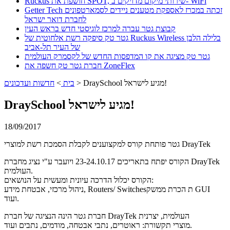
Ruckus חושפת את SPOT, שירותי מיקום מדויקים ב- WiFi
Getter Tech זכתה במכרז לאספקת מטענים ניידים לסמארטפונים
לחברת דואר ישראל
קבוצת גטר עברה למרכז לוגיסטי חדש בראש העין
גטר טק סיפקה רשת אלחוטית של Ruckus Wireless בלילה הלבן
של העיר תל-אביב
גטר טק מציגה את קו המדפסות החדש של לקסמרק העולמית
חברת גטר טק חשפה את ZoneFlex
DraySchool מגיע לישראל!
>
בית
>
חדשות ועדכונים
DraySchool מגיע לישראל!
18/09/2017
גטר פותחת קורס למקצוענים לקבלת הסמכת רשת למוצרי DrayTek
הקורס יפתח בתאריכים 23-24.10.17 ויועבר ע"י נציג מחברת DrayTek
העולמית.
הקורס יכלול הדרכה עיונית ומעשית על הנושאים:
ניהול מרכזי, אבטחת מידע, Routers/ Switchesת הכרת ממשק GUI
ועוד.
חברת גטר הינה הנציגה של חברת DrayTek העולמית, יצרנית
מוצרי תקשורת: ראוטרים, נתבי אבטחה, מודמים, נתבים ועוד.