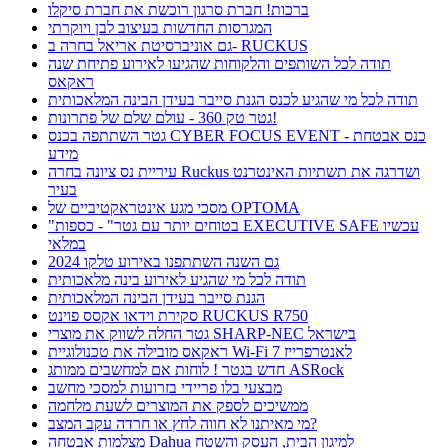
ברכות! חברת סרגון רוכשת את חברת סיקלו
המגרסות החדשות בעיצוב לבן ויוקרתי
גם אוניברסיטת אריאל בחרה ב- RUCKUS
תודה לכל השותפים והלקוחות שהגיעו לאירוע פתיחת שנה
ראקאס
תודה לכל מי שהגיע לכנס הגנת סייבר בעידן הבינה המלאכותית
גטר טק 360 - עולם שלם של פתרונות!
גטר השתתפה בכנס CYBER FOCUS EVENT - כנס אבטחת
מידע
עיריית נס ציונה בחרה Ruckus ושדרגה את תשתיות האינטרנט
בעיר
מסכי מגע אינטראקטיביים של OPTOMA
"בטוחים יותר עם גטר" - כספות EXECUTIVE SAFE עכשיו
במלאי
גם השנה השתתפנו באירוע טלקו 2024
תודה לכל מי שהגיע לאירוע בינה מלאכותית
הגנת סייבר בעידן הבינה המלאכותית
סקירת וידאו אקסס פוינט RUCKUS R750
גטר החלה לשווק את מוצרי SHARP-NEC בישראל
ראקאס מובילה את טכנולוגיית Wi-Fi 7 לאנטרפרייז
חדש בגטר ! לוחות אם למחשבים ממותג ASRock
מבצעי בלו פריידי בזרועות למסכי מחשב
ממשיכים לספק את המוצרים לשעת מלחמה
מי מאיתנו לא חווה לחץ או חרדה עקב המצב?
מצלמות אבטחה Dahua למיגון הבית, העסק והשטח