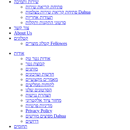
שירות ותמיכה
פתיחת קריאת שירות
פתיחת קריאת שירות מצלמות Dahua
תעודות אחריות
סרטוני התקנות ותקלות
צור קשר
About Us
קטלוגים
קטלוג מוצרים Fellowes
אודות
אודות גטר טק
קבוצת גטר
מותגים
חדשות ועדכונים
מאמרים מקצועיים
לקוחות ממליצים
הסרטונים שלנו
הצהרת נגישות
מחזור ציוד אלקטרוני
מדיניות פרטיות
Privacy Policy
מפיצים מורשים Dahua
דרושים
תחומים