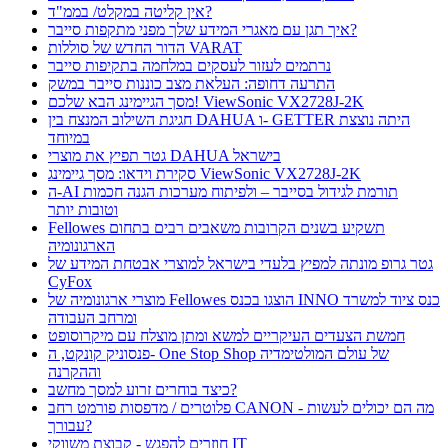
אין קליטה במקלט/ בממ"ד?
איך תגן עם מאגרי המידע שלך מפני מתקפות סייבר?
הדור החדש של סוללות VARAT
נרתמים לעזור לעסקים במלחמה בתקיפות סייבר
התרעה דחופה: העלאת מצב כוננות סייבר במשק
מסך הגיימינג הבא שלכם! ViewSonic VX2728J-2K
חגיגת השילוב המנצח בין DAHUA ו- GETTER היתה נוצצת
במיוחד
גטר תפיץ את מוצרי DAHUA בישראל
סקירת וידאו: מסך גיימינג ViewSonic VX2728J-2K
ה-AI תורמת לגידול בסייבר – ולפיתוח מערכות הגנה חכמות
וטובות יותר
Fellowes תשקיע בשנים הקרובות משאבים רבים בתחום
הארגונומיה
גטר גרופ מונתה למפיץ בלעדי בישראל למוצרי אבטחת המידע של
CyFox
מוצרי ארגונומיה של Fellowes הוצגו בכנס INNO כנס ציוד למשרד
ומרחב העבודה
חמשת הצעדים העיקריים למשא ומתן מוצלח עם מיקרוסופט
פנסוניק קונקט, ה- One Stop Shop של עולם המולטימדיה
וההקרנה
כיצד בוחרים זרוע למסך מחשב?
פלוטרים / מדפסות פורמט רחב CANON - מה הם יכולים לעשות
עבורך?
חוזרים להפגש - קבוצת משווקי IT