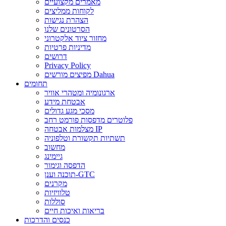
מאמרים מקצועיים
לקוחות ממליצים
הצהרת נגישות
הסרטונים שלנו
מחזור ציוד אלקטרוני
מדיניות פרטיות
דרושים
Privacy Policy
מפיצים מורשים Dahua
תחומים
ארגונומיה ומטהרי אוויר
אבטחת מידע
מסכי מגע גדולים
פלוטרים מדפסות פורמט רחב
מצלמות אבטחה IP
תשתיות תקשורת וטלפוניה
מחשוב
גיימינג
הדפסה וגימור
תוכנה וענן-GTC
מקרנים
טלוויזיות
סוללות
בריאות ואיכות חיים
כנסים והדרכות