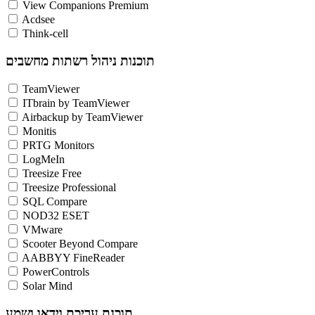
View Companions Premium
Acdsee
Think-cell
תוכנות ניהול רשתות מחשבים
TeamViewer
ITbrain by TeamViewer
Airbackup by TeamViewer
Monitis
PRTG Monitors
LogMeIn
Treesize Free
Treesize Professional
SQL Compare
NOD32 ESET
VMware
Scooter Beyond Compare
AABBYY FineReader
PowerControls
Solar Mind
תוכנת עריכת וידאו ושמע