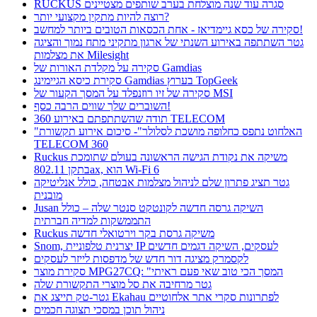
RUCKUS סגרה עוד שנה מוצלחת בערב שותפים מצטיינים
רוצה להיות מתקין מקצועי יותר?
סקירה של כסא גיימדיאז - אחת הכסאות הטובים ביותר למחשב!
גטר השתתפה באירוע השנתי של ארגון מתקיני מתח נמוך והציגה
את מצלמות Milesight
סקירה על מקלדת האורות של Gamdias
סקירת כיסא הגיימינג Gamdias בערוץ TopGeek
סקירה של זיו רוזנפלד על המסך הקעור של MSI
השוברים שלך שווים הרבה כסף!
תודה שהשתתפתם באירוע 360 TELECOM
"האלחוט נתפס כחלופה מושכת לסלולר"- סיכום אירוע תקשורת
TELECOM 360
Ruckus משיקה את נקודת הגישה הראשונה בעולם שתומכת
בתקן 802.11ax, הוא Wi-Fi 6
גטר תציג פתרון שלם לניהול מצלמות אבטחה, כולל אנליטיקה
מובנית
Jusan השיקה גרסה חדשה לקונטקט סנטר שלה – כולל
התממשקות למדיה חברתית
Ruckus משיקה גרסת בקר וירטואלי חדשה
Snom, יצרנית טלפוניית IP לעסקים, השיקה דגמים חדשים
לקסמרק מציגה דור חדש של מדפסות לייזר לעסקים
סקירת מוצר MPG27CQ: "המסך הכי טוב שאי פעם ראיתי
גטר מרחיבה את סל מוצרי התקשורת שלה
גטר-טק תייצג את Ekahau לפתרונות סקרי אתר אלחוטיים
ניהול תוכן במסכי תצוגה חכמים