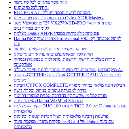
איזה מסך מתאים לכל סוג גיימר
תודה לכל מי שהגיע!
RUCKUS AI - המפתח לרשת חכמה ויעילה!
סדנת מומחים באבטחת מידע Cyfox XDR Mastery
מסך Viewsonic "27 VX2779-HD-PRO פתרון אידיאלי
לגיימרים במחיר נגיש
מצלמת Dahua ANPR עם בינה מלאכותית במבחן
Dahua משיקה את DSS Professional V8.5 לניהול אבטחה קל
ונוח
גטר קר מקדמת את הנגשת השמע בישראל
תודה לכל המשתתפים שהגיעו לאירוע סייפוקס
סדרת מצלמות חדשה: חדשנות, מתקדמת טכנולוגית ובמחיר
אטרקטיבי
מיקרוסופט, גטר ופרו-ויז'ן מציגות: פתרון להגנת סייבר בשילוב AI
חדש ב-GETTER: אפליקציית GETTER DAHUA למתקינים
ומפיצים!
חבילת CYFOX COMPLETE חבילת הגנה מלאה במחיר מטורף
בדרך לאבטחה עוצרים בניהול ובקרת גישה
תודה לכל מי שהשתתף בהדרכה טכנית למוצרי דרייטק
מצלמת כיפה Dahua WizMind S במבחן
סקירה - מצלמת DUO 180 מעלות TiOC 2.0 של Dahua עם בינה
מלאכותית
פרשנות | הבינה מלאכותית תציל חברות קטנות ובינוניות
סקירת מוצר - מצלמת צינור TiOC 2.0 של Dahua עם בינה
מלאכותית