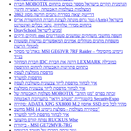
חברת MOBOTIX הגרמנית תקיים בישראל מספר כנסים בתחום
המצלמות בעולמות האבטחה ,תעשייה וחינוך
דרייטק יצאה בסדרת נתבים חדשה מסוג 2862
גטר גרופ מונתה לנציגת חברת התקשורת אריס (Arris) בישראל
בתחום ממירי טלוויזיה, נתבי כבלים ואינטרנט
DraySchool מגיע לישראל!
חזקים ודקים: msi חשפה מחשבי משחקים שמשנים סטנדרטים
משפחת מתגים מנוהלים אמינים המאפשרים גמישות ופשטות
למנהלי הרשת
גאדג’טי מסקר: MSI GE63VR 7RF Raider – גיימינג מקסימלי
בנייד
חברת המחקר IDC דרגה את חברת LEXMARK כמובילה
בתחום פתרונות האבטחה לתחום ההדפסה
מדפסת מומלצת לעסק
מדפסות למשרד
איך לבחור מדפסת לייזר צבעונית משולבת לעסק
איך לבחור מדפסת לייזר צבעונית מומלצת
מצלמת האבטחה של MOBOTIX זכתה בפרס "מגן הזהב"
בקטגוריית "מעקב וידאו" בתערוכת האבטחה SecurityExpo
סקירה: ADATA XPG SX8000 M.2 אחסון SSD מהיר לכל כיס
מחשב MSI בסקירה מצולמת - מפלצת גיימינג 14"
איך לבחור מדפסת לייזר למשרד
נפתח קורס מקצועי RUCKUS Wise
ביקורת - MSI GE72MVR-7RG
גטר זכתה במכרז של משרד הביטחון