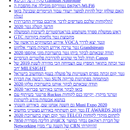
סקירה על הכיסא Gamdias Aphrodite
ראקאס נטוורקס מובילה את מהפכת ה-Wi-Fi6
האם שולחן יכול להיות למוצר ייעודי עבור הגיימרים שבנינו? בואו
נגלה!
הלקוחות שלכם מעדיפים לדבר איתכם במדיה החברתית?
חדש! קטלוג גטר 2020
ראש ממשלת ספרד משתמש בגראנדסטרים לישיבות הממשלה
GTC מקבוצת גטר נלחמת בקורונה
אירוע המשווקים הראשון של VOCA וגטר יצא לדרך
גטר ערכה אירוע השקת מוצרי אלחוט Grandstream
תודה שבאתם לבקר ביתן גטר בתערוכת מוני אקספו 2020
תודה לכל מי שהגיע להדרכת פלוטרים הנדסיים Canon
גטר זכתה בתואר המפיץ עם הצמיחה הכי מהירה לשנת 2019 של
חב' MILESIGHT
גטר קום זכתה בפרס הצטיינות על פועלה בענף המחשוב בישראל
גטר רכשה את חברת SUN המתמחה בפתרונות סריקה
תודה שבאתם לבקר אותנו בתערוכת טלקו 2020
בואו לבקר אותנו באירועי פברואר 2020
פרטנר בשיתוף עם Ruckus וטרנד מיקרו, יקיימו כנס לקוחות
בנושא אבטחת מידע לרשתות
גם השנה אנחנו שם, באירוע השנתי Muni Expo 2020
גטר קום תשתתף באירוע מצטייני מחשוב IT AWARDS 2019
גטר קום תציג בתערוכת 2020 TELCO לתחום מוקדי לקוחות
מתג הליבה מסדרת 7850ICX של חברת ראקאס נבחר כמוצר
Networking של השנה ע"י מגזין CRN היוקרתי!