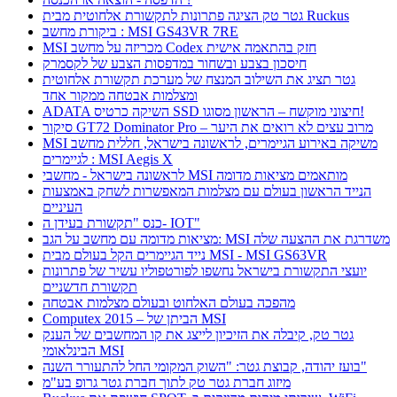
גטר טק הציגה פתרונות לתקשורת אלחוטית מבית Ruckus
ביקורת מחשב : MSI GS43VR 7RE
MSI מכריזה על מחשב Codex חזק בהתאמה אישית
חיסכון בצבע ובשחור במדפסות הצבע של לקסמרק
גטר תציג את השילוב המנצח של מערכת תקשורת אלחוטית
ומצלמות אבטחה ממקור אחד
ADATA השיקה כרטיס SSD חיצוני מוקשח – הראשון מסוגו!
סיקור GT72 Dominator Pro – מרוב עצים לא רואים את היער
MSI משיקה באירוע הגיימרים, לראשונה בישראל, חללית מחשב
לגיימרים : MSI Aegis X
לראשונה בישראל - מחשבי MSI מותאמים מציאות מדומה
הנייד הראשון בעולם עם מצלמות המאפשרות לשחק באמצעות
העיניים
כנס "תקשורת בעידן ה- IOT"
מציאות מדומה עם מחשב על הגב: MSI משדרגת את ההצעה שלה
נייד הגיימרים הקל בעולם מבית MSI - MSI GS63VR
יועצי התקשורת בישראל נחשפו לפורטפוליו עשיר של פתרונות
תקשורת חדשניים
מהפכה בעולם האלחוט ובעולם מצלמות אבטחה
Computex 2015 – הביתן של MSI
גטר טק, קיבלה את הזיכיון לייצג את קו המחשבים של הענק
הבינלאומי MSI
בועז יהודה, קבוצת גטר: "השוק המקומי החל להתעורר השנה"
מיזוג חברת גטר טק לתוך חברת גטר גרופ בע"מ