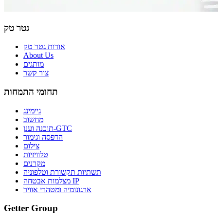
גטר טק
אודות גטר טק
About Us
מותגים
צור קשר
תחומי התמחות
גיימינג
מחשוב
תוכנה וענן-GTC
הדפסה וגימור
צילום
טלוויזיות
מקרנים
תשתיות תקשורת וטלפוניה
מצלמות אבטחה IP
ארגונומיה ומטהרי אוויר
Getter Group