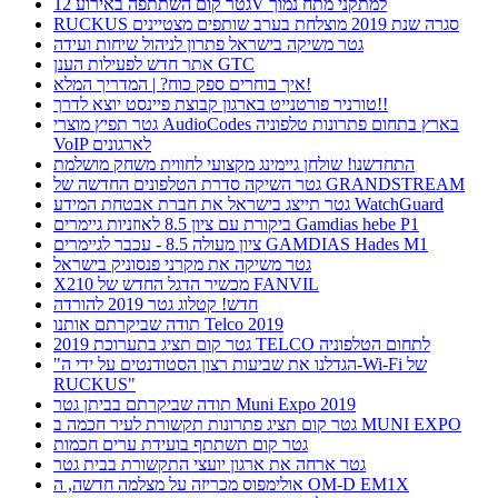
גטר קום השתתפה באירוע 12V למתקני מתח נמוך
RUCKUS סגרה שנת 2019 מוצלחת בערב שותפים מצטיינים
גטר משיקה בישראל פתרון לניהול שיחות ועידה
אתר חדש לפעילות הענן GTC
איך בוחרים ספק כוח? | המדריך המלא!
טורניר פורטנייט בארגון קבוצת פיינסט יוצא לדרך!!
גטר תפיץ מוצרי AudioCodes בארץ בתחום פתרונות טלפוניה
VoIP לארגונים
התחדשנו! שולחן גיימינג מקצועי לחווית משחק מושלמת
גטר השיקה סדרת הטלפונים החדשה של GRANDSTREAM
גטר תייצג בישראל את חברת אבטחת המידע WatchGuard
ביקורת עם ציון 8.5 לאוזניות גיימרים Gamdias hebe P1
ציון מעולה 8.5 - עכבר לגיימרים GAMDIAS Hades M1
גטר משיקה את מקרני פנסוניק בישראל
X210 מכשיר הדגל החדש של FANVIL
חדש! קטלוג גטר 2019 להורדה
תודה שביקרתם אותנו Telco 2019
גטר קום תציג בתערוכת 2019 TELCO לתחום הטלפוניה
"הגדלנו את שביעות רצון הסטודנטים על ידי ה-Wi-Fi של
RUCKUS"
תודה שביקרתם בביתן גטר Muni Expo 2019
גטר קום תציג פתרונות תקשורת לעיר חכמה ב MUNI EXPO
גטר קום תשתתף בועידת ערים חכמות
גטר ארחה את ארגון יועצי התקשורת בבית גטר
אולימפוס מכריזה על מצלמה חדשה, ה OM-D EM1X