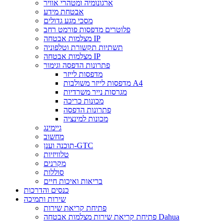
ארגונומיה ומטהרי אוויר
אבטחת מידע
מסכי מגע גדולים
פלוטרים מדפסות פורמט רחב
מצלמות אבטחה IP
תשתיות תקשורת וטלפוניה
מצלמות אבטחה IP
פתרונות הדפסה וגימור
מדפסות לייזר
מדפסות לייזר משולבות A4
מגרסות נייר משרדיות
מכונות כריכה
פתרונות הדפסה
מכונות למינציה
גיימינג
מחשוב
תוכנה וענן-GTC
טלוויזיות
מקרנים
סוללות
בריאות ואיכות חיים
כנסים והדרכות
שירות ותמיכה
פתיחת קריאת שירות
פתיחת קריאת שירות מצלמות אבטחה Dahua