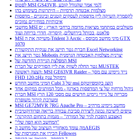
לפטופ MSI GS43VR, מי אמר שהגודל קובע?!
מצלמות אבטחה תרמיות – היתרונות בשימוש בהן
לקסמרק השיקה ליין מדפסות לעסקים קטנים ובינוניים - מדפסות
איכותיות במחירים נמוכים
מחשבי MSI משולבים במתחמי מציאות מדומה ברחבי הארץ : יס
פלאנט, בכותל בירושלים, קיסריה, חדרי בריחה ועוד
MSI משיקה את ה-Trident 3 Arctic - מיני מחשב מבוסס GTX
1070
חברת גטר תייצג את ענקית התקשורת Excel Networking
גטר תייצג את Mobotix יצרנית מצלמות האבטחה הגרמנית
המפלצת הניידת החדשה של MSI
גטר החלה לשווק את ליין הסורקים של חברת MUSTEK
הצצה ראשונה: MSI GE63VR Raider – נייד גיימינג עם מסך
FHD ב-120Hz ורמקול ענק
המיני מחשב החדש Cubi 3 של msi הוצג בקומפיוטקס
ניהול מרחוק של צי המדפסות בארגון - מכל המותגים במקום אחד
חברת MSI מכריזה על ניידי גיימינג חדשים עם מסכי 120 הרץ
ומערכת קירור משופרת
MSI GE72MVR 7RG Apache Pro – מחשב גיימינג מרהיב
טיפים לישיבה נכונה ליצירת סביבת עבודה בריאה ופרודוקטיבית
"האצבע הופכת לגיר של המורה" – מגמות בתחום ההקרנה
"המחשב הוא הפה שלי"
מה עומד מאחוריי העיצוב של מחשב הAEGIS
הכירו את המגרסות של Fellowes
הדפסה - הוצאה או הכנסה ?