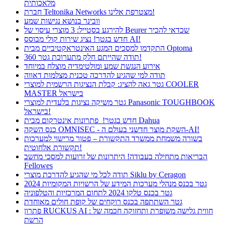
מלאכותית
חברת Teltonika Networks מצטרפת אלינו!
וובינר בנושא נגישות שמע
להירגע בסטייל: 3 מוצרי עיסוי של Beurer שכדאי להכיר
חדש בגטר! נציג שירות קולי מבוסס AI!
התקדמו למסכים המגע האינטראקטיביים מבית Optoma
תודה שהייתם חלק מתערוכת גטר 360!
אירוע הנגשת שמע ומולטימדיה מוצלח במיוחד
תודה למי שהגיע להדרכה טכנית מצלמות דאווה
גטר גאה להציג: קבלת הנציגות הרשמית למוצרי COOLER
MASTER בישראל
גטר משיקה נציגות בלעדית למוצרי Panasonic TOUGHBOOK
בישראל!
חדש בגטר! פתרונות אינטרקום מבית Dahua
כנס השקה OMNISEC - השקת מוצר חדשני בעולם ה-AI!
בשורה משמחת ממשרד התקשורת – פטור מרישוי למערכות
תקשורת אלחוטית!
הבריאות מתחילה בעבודה! היתרונות של זרועות למסכי מחשב
Fellowes
תודה לכל מי שהגיע להדרכת מוצרי Siklu by Ceragon
גטר בכנס מנהלי מערכות המידע של הרשויות המקומיות 2024
גטר בכנס טלקו 2024 לתחום המרכזיות והטלפוניה
גטר השתתפה בכנס רוקחים של קופת חולים מאוחדת
פתרון RUCKUS AI : חווית גלישה משופרת ותחזוקה חכמה של
הרשת