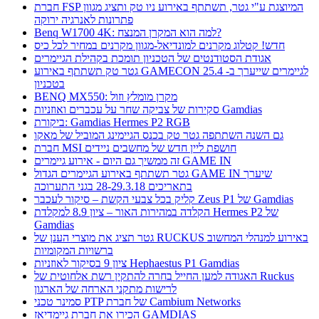
חברת FSP המיוצגת ע"י גטר, תשתתף באירוע ניו טק ותציג מגוון
פתרונות לאנרגיה ירוקה
Benq W1700 4K: למה הוא המקרן המנצח?
חדש! קטלוג מקרנים למונדיאל-מגוון מקרנים במחיר לכל כיס
אגודת הסטודנטים של הטכניון תומכת בקהילת הגיימרים
גטר טק תשתתף באירוע GAMECON לגיימרים שייערך ב- 25.4
בטכניון
BENQ MX550: מקרן מומלץ וזול
סקירות של צביקה שחר על עכברים ואוזניות Gamdias
ביקורת: Gamdias Hermes P2 RGB
גם השנה השתתפה גטר טק בכנס הגיימינג המוביל של מאקו
חברת MSI חושפת ליין חדש של מחשבים ניידים
זה ממשיך גם היום - אירוע גיימרים GAME IN
גטר תשתתף באירוע הגיימרים הגדול GAME IN שיערך
בתאריכים 28-29.3.18 בגני התערוכה
קליק בכל צבעי הקשת – סיקור לעכבר Zeus P1 של Gamdias
הקלדה במהירות האור – ציון 8.9 למקלדת Hermes P2 של
Gamdias
גטר תציג את מוצרי הענן של RUCKUS באירוע למנהלי המחשוב
ברשויות המקומיות
ציון 9 בסיקור לאוזניות Hephaestus P1 Gamdias
האגודה למען החייל בחרה להתקין רשת אלחוטית של Ruckus
לרישות מתקני הארחה של הארגון
סמינר טכני PTP של חברת Cambium Networks
הכירו את חברת גיימדיאז GAMDIAS