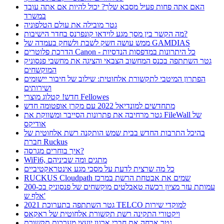
האם אתה פחות פעיל מסבא שלך? יכול להיות אם אתה עובד
במשרד
גטר מובילה את עולם הטלפוניה
מה הקשר בין מסך מגע לוידאו קונפרנס בחדר הישיבות?
ממש עושה חשק לשבת ולשחק בעמדה של GAMDIAS
הדרכת פלוטרים Canon - כל היתרונות במדפסות הנדסיות
גטר השתתפה בכנס המחשוב הצבאי והציגה את מחשבי פנסוניק
המוקשחים
הפתרון המיטבי לתקשורת אלחוטית: שילוב של חיבור יישומים
ושירותים
חדש! קטלוג מוצרי Fellowes
מתחדשים למונדיאל 2022 עם מקרן אופטומה חדש
גטר מרחיבה את פתרונות הסייבר ומשווקת את FileWall של
אודיקס
בהיכל התרבות החדש בבית שמש הותקנה רשת אלחוטית של
חברת Ruckus
איך בוחרים מגרסה?
WiFi6, מתגים ומה שביניהם
כל מה שרצית לדעת על מסכי מגע אינטראקטיביים
RUCKUS Cloudpath שמים את אבטחת הרשת במרכז
עמותת עזר מציון רכשה טאבלטים מוקשחים של פנסוניק בכ-200
אלף ש'
גטר השתתפה בתערוכת 2021 TELCO למוקדי שירות
ויקטורי התקינה רשת תקשורת אלחוטית של ראקאס
גטר ארחה את חברי ארגון יועצי מערכות תקשורת