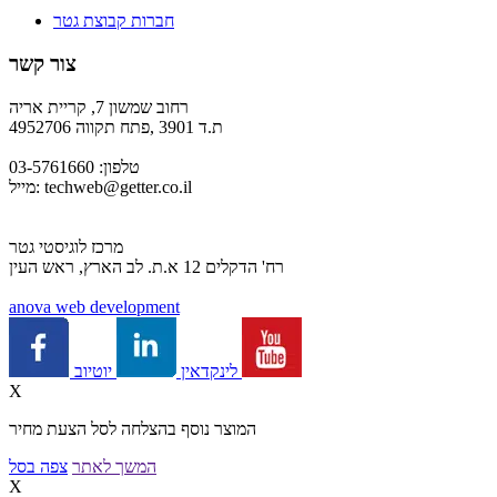
חברות קבוצת גטר
צור קשר
רחוב שמשון 7, קריית אריה
ת.ד 3901 ,פתח תקווה 4952706
טלפון: 03-5761660
techweb@getter.co.il
מייל:
מרכז לוגיסטי גטר
רח' הדקלים 12 א.ת. לב הארץ, ראש העין
a
nova web development
יוטיוב
לינקדאין
X
המוצר נוסף בהצלחה לסל הצעת מחיר
המשך לאתר
צפה בסל
X