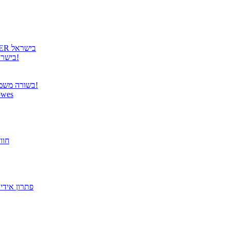
גטר גאה להציג: קבלת הנציגות הרשמית למוצרי COOLER MASTER בישראל
גטר משיקה נציגות בלעדית למוצרי Panasonic TOUGHBOOK בישראל!
בשורה משמחת ממשרד התקשורת – פטור מרישוי למערכות תקשורת אלחוטית!
הבריאות מתחילה בעבודה! הית
פתרו
מסך "27 VX2779-HD-PRO