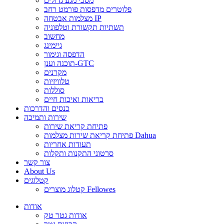
מסכי מגע גדולים
פלוטרים מדפסות פורמט רחב
מצלמות אבטחה IP
תשתיות תקשורת וטלפוניה
מחשוב
גיימינג
הדפסה וגימור
תוכנה וענן-GTC
מקרנים
טלוויזיות
סוללות
בריאות ואיכות חיים
כנסים והדרכות
שירות ותמיכה
פתיחת קריאת שירות
פתיחת קריאת שירות מצלמות Dahua
תעודות אחריות
סרטוני התקנות ותקלות
צור קשר
About Us
קטלוגים
קטלוג מוצרים Fellowes
אודות
אודות גטר טק