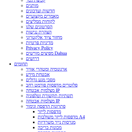
קבוצת גטר
מותגים
חדשות ועדכונים
מאמרים מקצועיים
לקוחות ממליצים
הסרטונים שלנו
הצהרת נגישות
מחזור ציוד אלקטרוני
מדיניות פרטיות
Privacy Policy
מפיצים מורשים Dahua
דרושים
תחומים
ארגונומיה ומטהרי אוויר
אבטחת מידע
מסכי מגע גדולים
פלוטרים מדפסות פורמט רחב
מצלמות אבטחה IP
תשתיות תקשורת וטלפוניה
מצלמות אבטחה IP
פתרונות הדפסה וגימור
מדפסות לייזר
מדפסות לייזר משולבות A4
מגרסות נייר משרדיות
מכונות כריכה