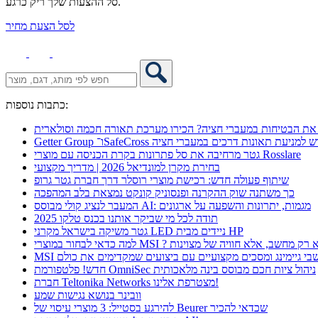
סל ההצעות שלך ריק כרגע.
לסל הצעת מחיר
כתבות נוספות:
את הבטיחות במעברי חציה? הכירו מערכת תאורה חכמה וסולארית
 אקספו פתרון חדש למניעת תאונות דרכים במעברי חציה
גטר מרחיבה את סל פתרונות בקרת הכניסה עם מוצרי Rosslare
בחירת מקרן למונדיאל 2026 | מדריך מקצועי
שיתוף פעולה חדש: רכישת מוצרי רוסלר דרך חברת גטר גרופ
כך משתנה שוק ההקרנה ופנסוניק קונקט נמצאת בלב המהפכה
המעבר לנציג קולי מבוסס AI: מגמות, יתרונות והשפעה על ארגונים
תודה לכל מי שביקר אותנו בכנס טלקו 2025
גטר משיקה בישראל מקרני LED ניידים מבית HP
 כדאי לבחור במוצרי MSI ? לא רק מחשב, אלא חוויה של מצוינות
מחשבי גיימינג ומסכים מקצועיים עם ביצועים שמקדימים את כולם
חדש! פלטפורמת OmniSec ניהול ציות חכם מבוסס בינה מלאכותית
חברת Teltonika Networks מצטרפת אלינו!
וובינר בנושא נגישות שמע
להירגע בסטייל: 3 מוצרי עיסוי של Beurer שכדאי להכיר