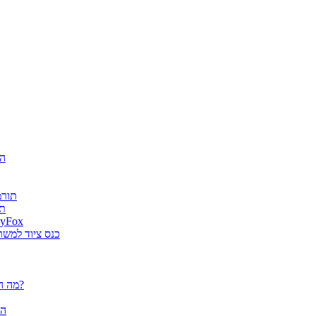
חגיג
ה-AI
es
גטר גרופ מונתה למפיץ בלעדי בישראל למוצרי א
מוצרי ארגונומיה של Fellowes הוצג
פלוטרים / מדפסות פורמט רחב CANON - מה הם יכולים לעשות עבורך?
הא