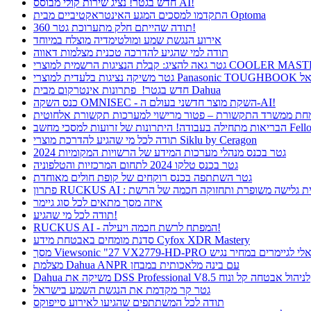
חדש בגטר! נציג שירות קולי מבוסס AI!
התקדמו למסכים המגע האינטראקטיביים מבית Optoma
תודה שהייתם חלק מתערוכת גטר 360!
אירוע הנגשת שמע ומולטימדיה מוצלח במיוחד
תודה למי שהגיע להדרכה טכנית מצלמות דאווה
חדש בגטר! פתרונות אינטרקום מבית Dahua
כנס השקה OMNISEC - השקת מוצר חדשני בעולם ה-AI!
רונות של זרועות למסכי מחשב Fellowes
תודה לכל מי שהגיע להדרכת מוצרי Siklu by Ceragon
גטר בכנס מנהלי מערכות המידע של הרשויות המקומיות 2024
גטר בכנס טלקו 2024 לתחום המרכזיות והטלפוניה
גטר השתתפה בכנס רוקחים של קופת חולים מאוחדת
ן RUCKUS AI : חווית גלישה משופרת ותחזוקה חכמה של הרשת
איזה מסך מתאים לכל סוג גיימר
תודה לכל מי שהגיע!
RUCKUS AI - המפתח לרשת חכמה ויעילה!
סדנת מומחים באבטחת מידע Cyfox XDR Mastery
Viewsonic  פתרון אידיאלי לגיימרים במחיר נגיש
מצלמת Dahua ANPR עם בינה מלאכותית במבחן
Dahua משיקה את DSS Professional V8.5 לניהול אבטחה קל ונוח
גטר קר מקדמת את הנגשת השמע בישראל
תודה לכל המשתתפים שהגיעו לאירוע סייפוקס