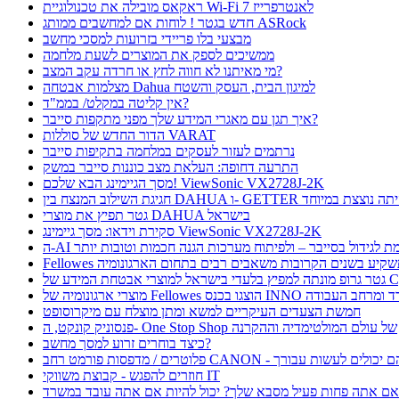
ראקאס מובילה את טכנולוגיית Wi-Fi 7 לאנטרפרייז
חדש בגטר ! לוחות אם למחשבים ממותג ASRock
מבצעי בלו פריידי בזרועות למסכי מחשב
ממשיכים לספק את המוצרים לשעת מלחמה
מי מאיתנו לא חווה לחץ או חרדה עקב המצב?
מצלמות אבטחה Dahua למיגון הבית, העסק והשטח
אין קליטה במקלט/ בממ"ד?
איך תגן עם מאגרי המידע שלך מפני מתקפות סייבר?
הדור החדש של סוללות VARAT
נרתמים לעזור לעסקים במלחמה בתקיפות סייבר
התרעה דחופה: העלאת מצב כוננות סייבר במשק
מסך הגיימינג הבא שלכם! ViewSonic VX2728J-2K
ת השילוב המנצח בין DAHUA ו- GETTER היתה נוצצת במיוחד
גטר תפיץ את מוצרי DAHUA בישראל
סקירת וידאו: מסך גיימינג ViewSonic VX2728J-2K
 תורמת לגידול בסייבר – ולפיתוח מערכות הגנה חכמות וטובות יותר
Fellow תשקיע בשנים הקרובות משאבים רבים בתחום הארגונומיה
בטחת המידע של CyFox
ו בכנס INNO כנס ציוד למשרד ומרחב העבודה
חמשת הצעדים העיקריים למשא ומתן מוצלח עם מיקרוסופט
פנסוניק קונקט, ה- One Stop Shop של עולם המולטימדיה וההקרנה
כיצד בוחרים זרוע למסך מחשב?
חוזרים להפגש - קבוצת משווקי IT
ם אתה פחות פעיל מסבא שלך? יכול להיות אם אתה עובד במשרד