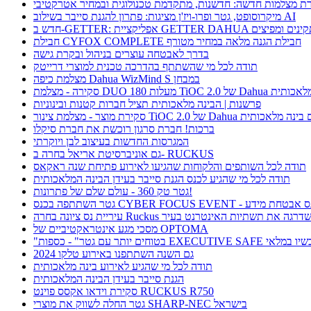
ת מצלמות חדשה: חדשנות, מתקדמת טכנולוגית ובמחיר אטרקטיבי
מיקרוסופט, גטר ופרו-ויז'ן מציגות: פתרון להגנת סייבר בשילוב AI
חבילת CYFOX COMPLETE חבילת הגנה מלאה במחיר מטורף
בדרך לאבטחה עוצרים בניהול ובקרת גישה
תודה לכל מי שהשתתף בהדרכה טכנית למוצרי דרייטק
מצלמת כיפה Dahua WizMind S במבחן
TiOC  של Dahua עם בינה מלאכותית
פרשנות | הבינה מלאכותית תציל חברות קטנות ובינוניות
וצר - מצלמת צינור TiOC 2.0 של Dahua עם בינה מלאכותית
ברכות! חברת סרגון רוכשת את חברת סיקלו
המגרסות החדשות בעיצוב לבן ויוקרתי
גם אוניברסיטת אריאל בחרה ב- RUCKUS
תודה לכל השותפים והלקוחות שהגיעו לאירוע פתיחת שנה ראקאס
תודה לכל מי שהגיע לכנס הגנת סייבר בעידן הבינה המלאכותית
גטר טק 360 - עולם שלם של פתרונות!
תתפה בכנס CYBER FOCUS EVENT - כנס אבטחת מידע
ריית נס ציונה בחרה Ruckus ושדרגה את תשתיות האינטרנט בעיר
מסכי מגע אינטראקטיביים של OPTOMA
תר עם גטר" - כספות EXECUTIVE SAFE עכשיו במלאי
גם השנה השתתפנו באירוע טלקו 2024
תודה לכל מי שהגיע לאירוע בינה מלאכותית
הגנת סייבר בעידן הבינה המלאכותית
סקירת וידאו אקסס פוינט RUCKUS R750
גטר החלה לשווק את מוצרי SHARP-NEC בישראל