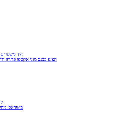
איך משפרים 
Getter Group ו־SafeCross הציגו בכנס מוני
למה
MSI בישראל: 