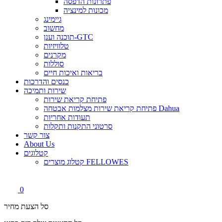
פתרונות הדפסה
מכונות למינציה
גיימינג
מחשוב
תוכנה וענן-GTC
טלוויזיות
מקרנים
סוללות
בריאות ואיכות חיים
כנסים והדרכות
שירות ותמיכה
פתיחת קריאת שירות
פתיחת קריאת שירות מצלמות אבטחה Dahua
תעודות אחריות
סרטוני התקנות ותקלות
צור קשר
About Us
קטלוגים
קטלוג מוצרים FELLOWES
0
סל הצעת מחיר