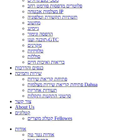
מסכי מגע גדולים
פלוטרים מדפסות פורמט רחב
מצלמות אבטחה IP
תשתיות תקשורת וטלפוניה
מחשוב
גיימינג
הדפסה וגימור
תוכנה וענן-GTC
מקרנים
טלוויזיות
סוללות
בריאות ואיכות חיים
כנסים והדרכות
שירות ותמיכה
פתיחת קריאת שירות
פתיחת קריאת שירות מצלמות Dahua
תעודות אחריות
סרטוני התקנות ותקלות
צור קשר
About Us
קטלוגים
קטלוג מוצרים Fellowes
אודות
אודות גטר טק