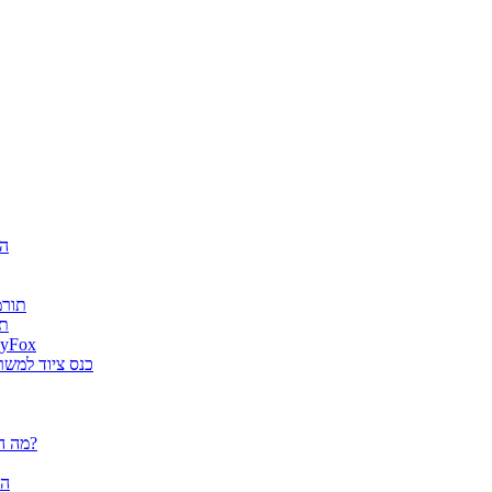
חגיג
ה-AI
es
גטר גרופ מונתה למפיץ בלעדי בישראל למוצרי א
מוצרי ארגונומיה של Fellowes הוצג
פלוטרים / מדפסות פורמט רחב CANON - מה הם יכולים לעשות עבורך?
הא