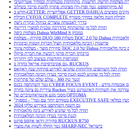
ת מצלמות חדשה: חדשנות, מתקדמת טכנולוגית ובמחיר אטרקטיבי
מיקרוסופט, גטר ופרו-ויז'ן מציגות: פתרון להגנת סייבר בשילוב AI
חבילת CYFOX COMPLETE חבילת הגנה מלאה במחיר מטורף
בדרך לאבטחה עוצרים בניהול ובקרת גישה
תודה לכל מי שהשתתף בהדרכה טכנית למוצרי דרייטק
מצלמת כיפה Dahua WizMind S במבחן
TiOC  של Dahua עם בינה מלאכותית
פרשנות | הבינה מלאכותית תציל חברות קטנות ובינוניות
וצר - מצלמת צינור TiOC 2.0 של Dahua עם בינה מלאכותית
ברכות! חברת סרגון רוכשת את חברת סיקלו
המגרסות החדשות בעיצוב לבן ויוקרתי
גם אוניברסיטת אריאל בחרה ב- RUCKUS
תודה לכל השותפים והלקוחות שהגיעו לאירוע פתיחת שנה ראקאס
תודה לכל מי שהגיע לכנס הגנת סייבר בעידן הבינה המלאכותית
גטר טק 360 - עולם שלם של פתרונות!
תתפה בכנס CYBER FOCUS EVENT - כנס אבטחת מידע
ריית נס ציונה בחרה Ruckus ושדרגה את תשתיות האינטרנט בעיר
מסכי מגע אינטראקטיביים של OPTOMA
תר עם גטר" - כספות EXECUTIVE SAFE עכשיו במלאי
גם השנה השתתפנו באירוע טלקו 2024
תודה לכל מי שהגיע לאירוע בינה מלאכותית
הגנת סייבר בעידן הבינה המלאכותית
סקירת וידאו אקסס פוינט RUCKUS R750
גטר החלה לשווק את מוצרי SHARP-NEC בישראל