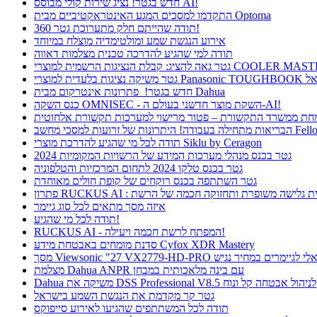
חדש בגטר! נציג שירות קולי מבוסס AI!
התקדמו למסכים המגע האינטראקטיביים מבית Optoma
תודה שהייתם חלק מתערוכת גטר 360!
אירוע הנגשת שמע ומולטימדיה מוצלח במיוחד
תודה למי שהגיע להדרכה טכנית מצלמות דאווה
חדש בגטר! פתרונות אינטרקום מבית Dahua
כנס השקה OMNISEC - השקת מוצר חדשני בעולם ה-AI!
רונות של זרועות למסכי מחשב Fellowes
תודה לכל מי שהגיע להדרכת מוצרי Siklu by Ceragon
גטר בכנס מנהלי מערכות המידע של הרשויות המקומיות 2024
גטר בכנס טלקו 2024 לתחום המרכזיות והטלפוניה
גטר השתתפה בכנס רוקחים של קופת חולים מאוחדת
ן RUCKUS AI : חווית גלישה משופרת ותחזוקה חכמה של הרשת
איזה מסך מתאים לכל סוג גיימר
תודה לכל מי שהגיע!
RUCKUS AI - המפתח לרשת חכמה ויעילה!
סדנת מומחים באבטחת מידע Cyfox XDR Mastery
Viewsonic  פתרון אידיאלי לגיימרים במחיר נגיש
מצלמת Dahua ANPR עם בינה מלאכותית במבחן
Dahua משיקה את DSS Professional V8.5 לניהול אבטחה קל ונוח
גטר קר מקדמת את הנגשת השמע בישראל
תודה לכל המשתתפים שהגיעו לאירוע סייפוקס