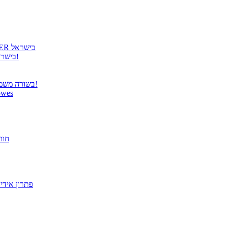
גטר גאה להציג: קבלת הנציגות הרשמית למוצרי COOLER MASTER בישראל
גטר משיקה נציגות בלעדית למוצרי Panasonic TOUGHBOOK בישראל!
בשורה משמחת ממשרד התקשורת – פטור מרישוי למערכות תקשורת אלחוטית!
הבריאות מתחילה בעבודה! הית
פתרו
מסך "27 VX2779-HD-PRO