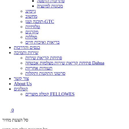
פתרונות הדפסה
מכונות למינציה
גיימינג
מחשוב
תוכנה וענן-GTC
טלוויזיות
מקרנים
סוללות
בריאות ואיכות חיים
כנסים והדרכות
שירות ותמיכה
פתיחת קריאת שירות
פתיחת קריאת שירות מצלמות אבטחה Dahua
תעודות אחריות
סרטוני התקנות ותקלות
צור קשר
About Us
קטלוגים
קטלוג מוצרים FELLOWES
0
סל הצעת מחיר