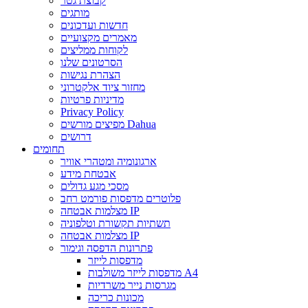
קבוצת גטר
מותגים
חדשות ועדכונים
מאמרים מקצועיים
לקוחות ממליצים
הסרטונים שלנו
הצהרת נגישות
מחזור ציוד אלקטרוני
מדיניות פרטיות
Privacy Policy
מפיצים מורשים Dahua
דרושים
תחומים
ארגונומיה ומטהרי אוויר
אבטחת מידע
מסכי מגע גדולים
פלוטרים מדפסות פורמט רחב
מצלמות אבטחה IP
תשתיות תקשורת וטלפוניה
מצלמות אבטחה IP
פתרונות הדפסה וגימור
מדפסות לייזר
מדפסות לייזר משולבות A4
מגרסות נייר משרדיות
מכונות כריכה