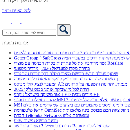
סל ההצעות שלך ריק כרגע.
לסל הצעת מחיר
כתבות נוספות:
את הבטיחות במעברי חציה? הכירו מערכת תאורה חכמה וסולארית
 אקספו פתרון חדש למניעת תאונות דרכים במעברי חציה
גטר מרחיבה את סל פתרונות בקרת הכניסה עם מוצרי Rosslare
בחירת מקרן למונדיאל 2026 | מדריך מקצועי
שיתוף פעולה חדש: רכישת מוצרי רוסלר דרך חברת גטר גרופ
כך משתנה שוק ההקרנה ופנסוניק קונקט נמצאת בלב המהפכה
המעבר לנציג קולי מבוסס AI: מגמות, יתרונות והשפעה על ארגונים
תודה לכל מי שביקר אותנו בכנס טלקו 2025
גטר משיקה בישראל מקרני LED ניידים מבית HP
 כדאי לבחור במוצרי MSI ? לא רק מחשב, אלא חוויה של מצוינות
מחשבי גיימינג ומסכים מקצועיים עם ביצועים שמקדימים את כולם
חדש! פלטפורמת OmniSec ניהול ציות חכם מבוסס בינה מלאכותית
חברת Teltonika Networks מצטרפת אלינו!
וובינר בנושא נגישות שמע
להירגע בסטייל: 3 מוצרי עיסוי של Beurer שכדאי להכיר