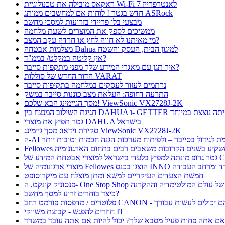
ראקאס מובילה את טכנולוגיית Wi-Fi 7 לאנטרפרייז
חדש בגטר ! לוחות אם למחשבים ממותג ASRock
מבצעי בלו פריידי בזרועות למסכי מחשב
ממשיכים לספק את המוצרים לשעת מלחמה
מי מאיתנו לא חווה לחץ או חרדה עקב המצב?
מצלמות אבטחה Dahua למיגון הבית, העסק והשטח
אין קליטה במקלט/ בממ"ד?
איך תגן עם מאגרי המידע שלך מפני מתקפות סייבר?
הדור החדש של סוללות VARAT
נרתמים לעזור לעסקים במלחמה בתקיפות סייבר
התרעה דחופה: העלאת מצב כוננות סייבר במשק
מסך הגיימינג הבא שלכם! ViewSonic VX2728J-2K
ת השילוב המנצח בין DAHUA ו- GETTER היתה נוצצת במיוחד
גטר תפיץ את מוצרי DAHUA בישראל
סקירת וידאו: מסך גיימינג ViewSonic VX2728J-2K
 תורמת לגידול בסייבר – ולפיתוח מערכות הגנה חכמות וטובות יותר
Fellow תשקיע בשנים הקרובות משאבים רבים בתחום הארגונומיה
בטחת המידע של CyFox
ו בכנס INNO כנס ציוד למשרד ומרחב העבודה
חמשת הצעדים העיקריים למשא ומתן מוצלח עם מיקרוסופט
פנסוניק קונקט, ה- One Stop Shop של עולם המולטימדיה וההקרנה
כיצד בוחרים זרוע למסך מחשב?
חוזרים להפגש - קבוצת משווקי IT
ם אתה פחות פעיל מסבא שלך? יכול להיות אם אתה עובד במשרד