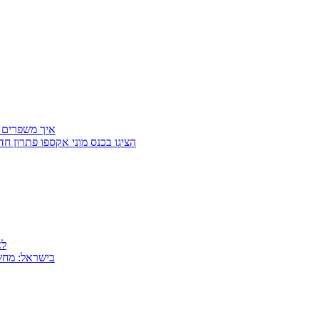
איך משפרים 
Getter Group ו־SafeCross הציגו בכנס מוני
למה
MSI בישראל: 